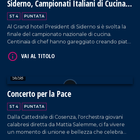
Siderno, Campionati Italiani di Cucina
2024
ST 4
PUNTATA
Al Grand hotel President di Siderno si è svolta la
finale del campionato nazionale di cucina.
Centinaia di chef hanno gareggiato creando piatti
VAI AL TITOLO
meravigliosi della tradizione italiana. Un evento
unico, ricco di emozioni e sapori.
56:58
Concerto per la Pace
ST 4
PUNTATA
Dalla Cattedrale di Cosenza, l'orchestra giovani
VAI AL TITOLO
calabresi diretta da Mattia Salemme, ci fa vivere
un momento di unione e bellezza che celebra
speranza e solidarietà.