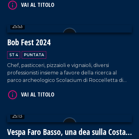
VAI AL TITOLO
25:53
Bob Fest 2024
ST 4
PUNTATA
Chef, pasticceri, pizzaioli e vignaioli, diversi
VAI AL TITOLO
professionisti insieme a favore della ricerca al
parco archeologico Scolacium di Roccelletta di
Borgia.
25:13
Vespa Faro Basso, una dea sulla Costa
VAI AL TITOLO