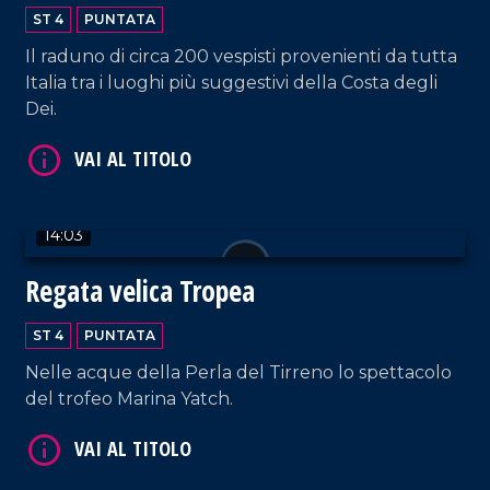
degli Dei
ST 4
PUNTATA
Il raduno di circa 200 vespisti provenienti da tutta
Italia tra i luoghi più suggestivi della Costa degli
Dei.
VAI AL TITOLO
14:03
Regata velica Tropea
ST 4
PUNTATA
Nelle acque della Perla del Tirreno lo spettacolo
del trofeo Marina Yatch.
VAI AL TITOLO