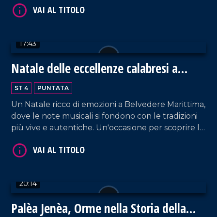
17:43
Natale delle eccellenze calabresi a
VAI AL TITOLO
Belvedere Marittimo
ST 4
PUNTATA
Un Natale ricco di emozioni a Belvedere Marittima,
dove le note musicali si fondono con le tradizioni
più vive e autentiche. Un'occasione per scoprire le
eccellenze enogastronomiche del territorio.
VAI AL TITOLO
20:14
Palèa Jenèa, Orme nella Storia della