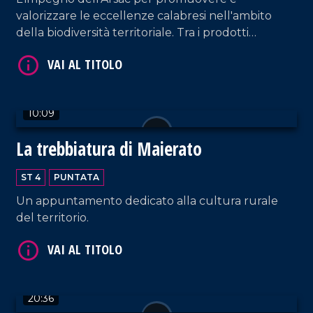
valorizzare le eccellenze calabresi nell'ambito
della biodiversità territoriale. Tra i prodotti
identitari troviamo "le prugne dei frati" di
Terranova Sappo Minulio.
VAI AL TITOLO
10:09
La trebbiatura di Maierato
ST 4
PUNTATA
Un appuntamento dedicato alla cultura rurale
del territorio.
VAI AL TITOLO
20:36