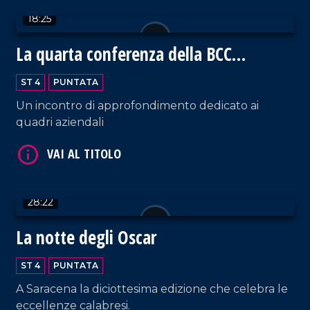
VAI AL TITOLO
18:25
La quarta conferenza della BCC
Mediocrati
ST 4
PUNTATA
Un incontro di approfondimento dedicato ai
quadri aziendali
VAI AL TITOLO
28:22
La notte degli Oscar
ST 4
PUNTATA
A Saracena la diciottesima edizione che celebra le
VAI AL TITOLO
eccellenze calabresi.