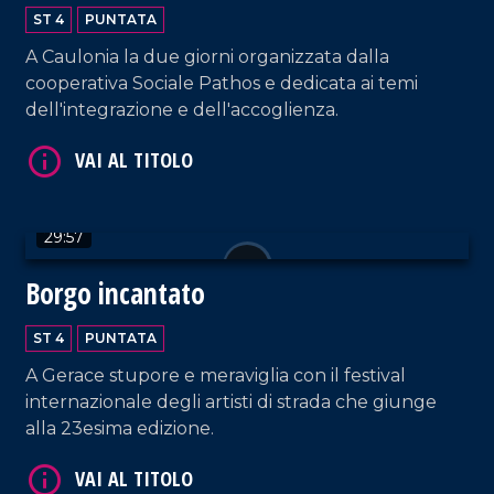
ST 4
PUNTATA
A Caulonia la due giorni organizzata dalla
cooperativa Sociale Pathos e dedicata ai temi
VAI AL TITOLO
dell'integrazione e dell'accoglienza.
29:57
Borgo incantato
ST 4
PUNTATA
VAI AL TITOLO
A Gerace stupore e meraviglia con il festival
internazionale degli artisti di strada che giunge
alla 23esima edizione.