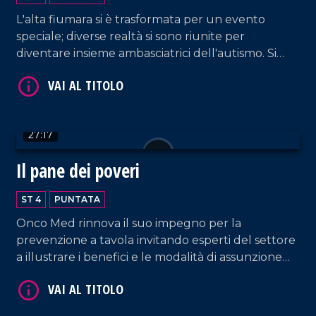
L'alta fiumara si è trasformata per un evento
speciale; diverse realtà si sono riunite per
diventare insieme ambasciatrici dell'autismo. Si
genera così un Natale autentico per iniziare a dar
voce ad ogni bisbiglio.
VAI AL TITOLO
27:17
Il pane dei poveri
ST 4
PUNTATA
Onco Med rinnova il suo impegno per la
prevenzione a tavola invitando esperti del settore
VAI AL TITOLO
a illustrare i benefici e le modalità di assunzione
del frutto autunnale più apprezzato: la castagna.