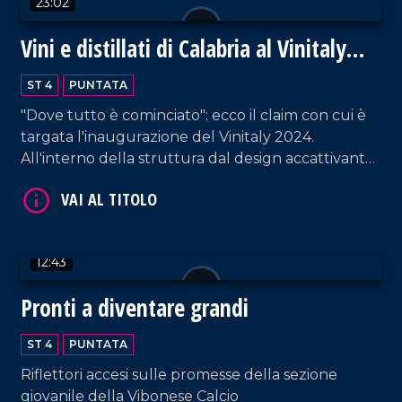
23:02
Vini e distillati di Calabria al Vinitaly
2024
ST 4
PUNTATA
"Dove tutto è cominciato": ecco il claim con cui è
VAI AL TITOLO
targata l'inaugurazione del Vinitaly 2024.
All'interno della struttura dal design accattivante,
i proprietari di circa ottanta cantine - provenienti
da tutta la Calabria - raccontano la propria
azienda. Un'ottima vetrina per esportare la
vitivinicultura non solo fuori dalla regione, ma
12:43
anche dall'Italia.
Pronti a diventare grandi
VAI AL TITOLO
ST 4
PUNTATA
Riflettori accesi sulle promesse della sezione
giovanile della Vibonese Calcio