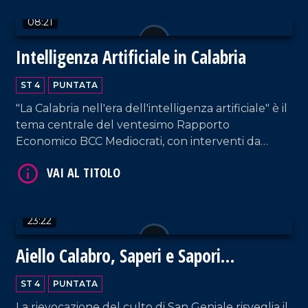
08:21
Intelligenza Artificiale in Calabria
ST 4
PUNTATA
VAI AL TITOLO
"La Calabria nell'era dell'intelligenza artificiale" è il
tema centrale del ventesimo Rapporto
Economico BCC Mediocrati, con interventi da
parte di professionisti del settore su vantaggi e
svantaggi delle nuove tecnologie.
23:22
VAI AL TITOLO
Aiello Calabro, Saperi e Sapori
d'Autunno 2024: un viaggio tra storia,
ST 4
PUNTATA
tradizioni e fede
La rievocazione del culto di San Geniale risveglia il