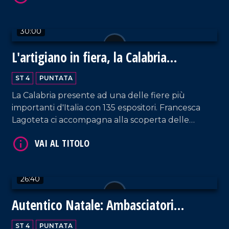
30:00
L'artigiano in fiera, la Calabria
protagonista a Milano
VAI AL TITOLO
ST 4
PUNTATA
La Calabria presente ad una delle fiere più
importanti d'Italia con 135 espositori. Francesca
Lagoteta ci accompagna alla scoperta delle
aziende che con orgoglio raccontano il settore
primario e secondario del territorio, tra gli ospiti
due eccellenze Antonio Giulio Grande e
Fortunato Amarelli. Un incontro importante tra
26:40
passato e futuro che ha uno sguardo rivolto verso
VAI AL TITOLO
il progresso.
Autentico Natale: Ambasciatori
dell'Autismo
ST 4
PUNTATA