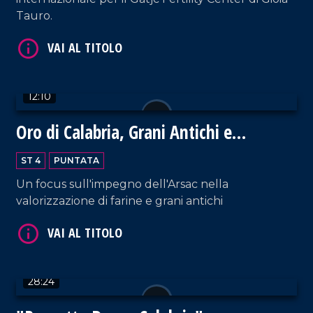
Tauro.
VAI AL TITOLO
12:10
Oro di Calabria, Grani Antichi e
Biodiversità
ST 4
PUNTATA
Un focus sull'impegno dell'Arsac nella
VAI AL TITOLO
valorizzazione di farine e grani antichi
28:24