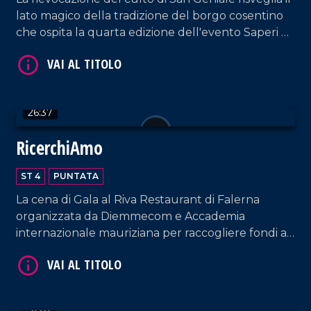
lato magico della tradizione del borgo cosentino
che ospita la quarta edizione dell'evento Saperi e
Sapori d'Autunno.
VAI AL TITOLO
26:37
RicerchiAmo
ST 4
PUNTATA
La cena di Gala al Riva Restaurant di Falerna
organizzata da Diemmecom e Accademia
internazionale mauriziana per raccogliere fondi a
VAI AL TITOLO
sostegno della ricerca medico-scientifica da parte
dell'UMG.