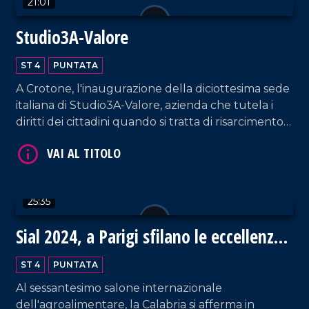
21:01
Studio3A-Valore
ST 4
PUNTATA
A Crotone, l'inaugurazione della diciottesima sede
VAI AL TITOLO
italiana di Studio3A-Valore, azienda che tutela i
diritti dei cittadini quando si tratta di risarcimento
danni.
25:35
VAI AL TITOLO
Sial 2024, a Parigi sfilano le eccellenze
gastronomiche della Calabria
ST 4
PUNTATA
Al sessantesimo salone internazionale
dell'agroalimentare, la Calabria si afferma in