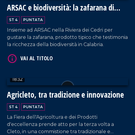
ARSAC e biodiversità: la zafarana di
Tortora
ST 4
PUNTATA
VAI AL TITOLO
Insieme ad ARSAC nella Riviera dei Cedri per
gustare la zafarana, prodotto tipico che testimonia
la ricchezza della biodiversità in Calabria.
18:32
VAI AL TITOLO
Agricleto, tra tradizione e innovazione
ST 4
PUNTATA
La Fiera dell'Agricoltura e dei Prodotti
d'eccellenza prende atto per la terza volta a
Cleto, in una commistione tra tradizionale e