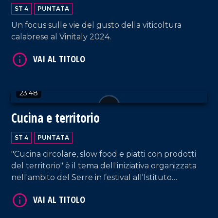
ST 4
PUNTATA
Un focus sulle vie del gusto della viticoltura
calabrese al Vinitaly 2024.
VAI AL TITOLO
23:48
Cucina e territorio
ST 4
PUNTATA
"Cucina circolare, slow food e piatti con prodotti
VAI AL TITOLO
del territorio" è il tema dell'iniziativa organizzata
nell'ambito del Serre in festival all'Istituto
alberghiero di Vibo Valentia.