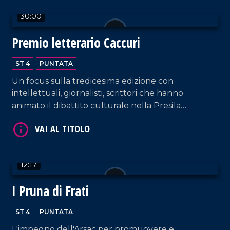
30:00
Premio letterario Caccuri
ST 4
PUNTATA
VAI AL TITOLO
Un focus sulla tredicesima edizione con
intellettuali, giornalisti, scrittori che hanno
animato il dibattito culturale nella Presila
crotonese.
12:17
VAI AL TITOLO
I Pruna di Frati
ST 4
PUNTATA
L'impegno dell'Arsac per promuovere e