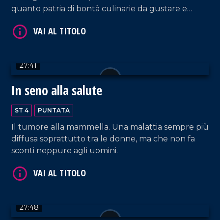
quanto patria di bontà culinarie da gustare e
ammirare!
VAI AL TITOLO
27:41
In seno alla salute
ST 4
PUNTATA
Il tumore alla mammella. Una malattia sempre più
diffusa soprattutto tra le donne, ma che non fa
sconti neppure agli uomini.
VAI AL TITOLO
27:48