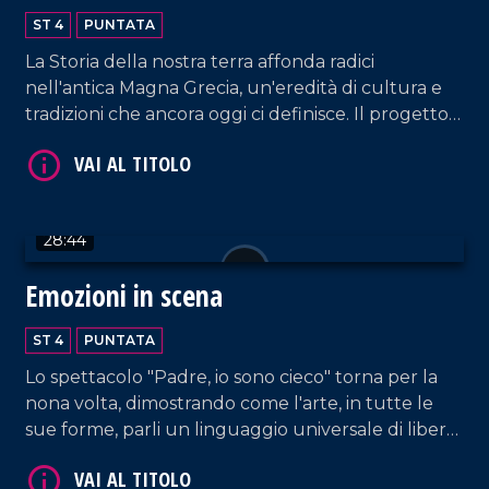
Calabria Greca
ST 4
PUNTATA
La Storia della nostra terra affonda radici
nell'antica Magna Grecia, un'eredità di cultura e
tradizioni che ancora oggi ci definisce. Il progetto
Palèa Jenèa ha esplorato questo legame
VAI AL TITOLO
profondo, coinvolgendo tutte le scuole di Reggio
Calabria.
28:44
Emozioni in scena
ST 4
PUNTATA
Lo spettacolo "Padre, io sono cieco" torna per la
VAI AL TITOLO
nona volta, dimostrando come l'arte, in tutte le
sue forme, parli un linguaggio universale di libertà
e bellezza, dove la parola diversità non esiste.