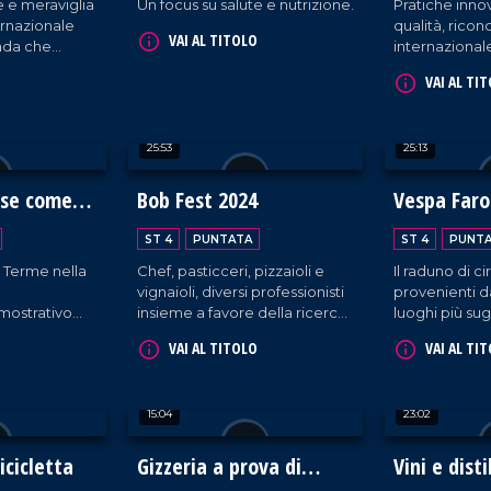
 e meraviglia
Un focus su salute e nutrizione.
Pratiche innov
ternazionale
qualità, rico
VAI AL TITOLO
trada che
internazionale
ima edizione.
Fertility Cent
VAI AL TI
25:53
25:13
ose come
Bob Fest 2024
Vespa Faro
dea sulla C
ST 4
PUNTATA
ST 4
PUNT
Dei
 Terme nella
Chef, pasticceri, pizzaioli e
Il raduno di c
vignaioli, diversi professionisti
provenienti da 
mostrativo
insieme a favore della ricerca
luoghi più sug
asione del
al parco archeologico
Costa degli D
VAI AL TITOLO
VAI AL TI
tivo sui grani
Scolacium di Roccelletta di
Calabria, tra
Borgia.
odiversità.
15:04
23:02
icicletta
Gizzeria a prova di
Vini e disti