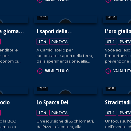
i tratta di
patria di bontà culinarie da
uomini.
ni.
gustare e ammirare!
12:37
20:03
 giornata
I sapori della
L'oro giall
Biodiversità
Mediterra
ST 4
PUNTATA
ST 4
PUNT
enditori e
A Camigliatello per
Voce agli esp
e per
raccontare i sapori della terra,
l'importanza 
economici,
dalla sperimentazione, alla
prevenzione 
i.
trasformazione sino alla tavola
VAI AL TITOLO
VAI AL TI
17:32
20:11
socio
Lo Spacca Dei
Stracittad
Filadelfies
ST 4
PUNTATA
ST 4
PUNT
o la BCC
Un'escursione di 55 chilometri,
Un focus sull
iamato a
da Pizzo a Nicotera, alla
dell'evento c