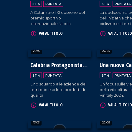
ST 4
PUNTATA
ST 4
PUNTATA
A Catanzaro l'XI edizione del
La dodicesima e
premio sportivo
dell'iniziativa ch
internazionale Nicola
ciclismo e il terri
Ceravolo conferito al tecnico
d'eccezione Fra
VAI AL TITOLO
VAI AL TITOLO
Roberto De Zerbi.
Moser.
25:30
26:45
Calabria Protagonista al
Una nuova Ca
Vinitaly
ST 4
PUNTATA
ST 4
PUNTATA
Uno sguardo alle aziende del
Un focus sulle vi
territorio e ai loro prodotti di
della viticoltura 
qualità
Vinitaly 2024.
VAI AL TITOLO
VAI AL TITOLO
13:03
22:06