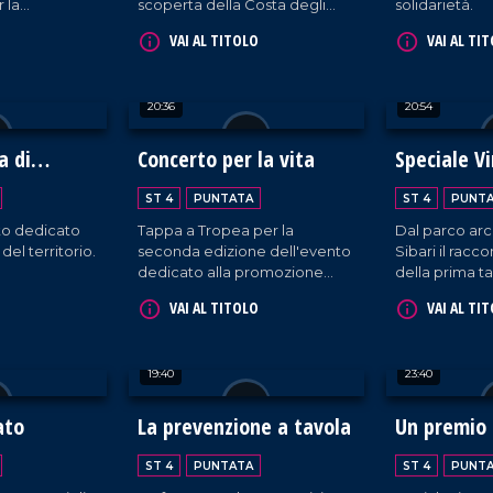
r la
scoperta della Costa degli
solidarietà.
 riservata alla
Dei.
VAI AL TITOLO
VAI AL TI
le.
20:36
20:54
a di
Concerto per la vita
Speciale Vi
the City
ST 4
PUNTATA
ST 4
PUNT
o dedicato
Tappa a Tropea per la
Dal parco arc
 del territorio.
seconda edizione dell'evento
Sibari il racco
dedicato alla promozione
della prima ta
della sicurezza stradale.
in Calabria.
VAI AL TITOLO
VAI AL TI
19:40
23:40
ato
La prevenzione a tavola
Un premio 
ST 4
PUNTATA
ST 4
PUNT