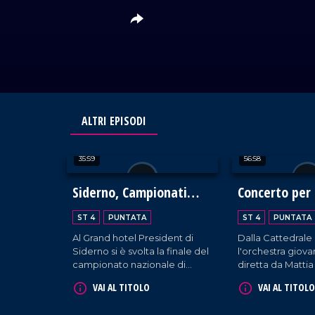
ALTRI EPISODI
35:59
56:58
Siderno, Campionati
Concerto per 
Italiani di Cucina 2024
ST 4
PUNTATA
ST 4
PUNTATA
Al Grand hotel President di
Dalla Cattedrale
Siderno si è svolta la finale del
l'orchestra giova
campionato nazionale di
diretta da Matti
cucina. Centinaia di chef
fa vivere un mom
VAI AL TITOLO
VAI AL TITOLO
hanno gareggiato creando
unione e bellezz
piatti meravigliosi della
speranza e solida