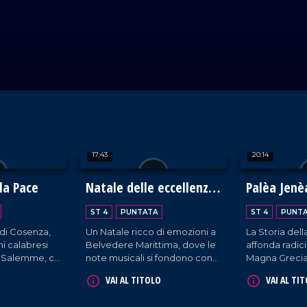
17:43
20:14
la Pace
Natale delle eccellenze
Palèa Jenè
calabresi a Belvedere
Storia dell
ST 4
PUNTATA
ST 4
PUNT
Marittimo
Greca
 di Cosenza,
Un Natale ricco di emozioni a
La Storia dell
ni calabresi
Belvedere Marittima, dove le
affonda radici
a Salemme, ci
note musicali si fondono con
Magna Grecia,
ento di
le tradizioni più vive e
cultura e trad
VAI AL TITOLO
VAI AL TI
a che celebra
autentiche. Un'occasione per
oggi ci defini
rietà.
scoprire le eccellenze
Palèa Jenèa 