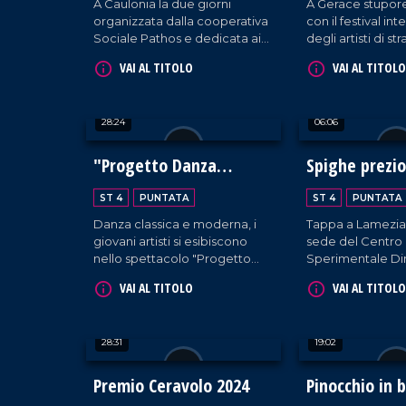
A Caulonia la due giorni
A Gerace stupore
organizzata dalla cooperativa
con il festival in
Sociale Pathos e dedicata ai
degli artisti di s
temi dell'integrazione e
giunge alla 23es
VAI AL TITOLO
VAI AL TITOLO
dell'accoglienza.
28:24
06:06
"Progetto Danza
Spighe prezi
Calabria"
l'oro
ST 4
PUNTATA
ST 4
PUNTATA
Danza classica e moderna, i
Tappa a Lamezia
giovani artisti si esibiscono
sede del Centro
nello spettacolo "Progetto
Sperimentale Di
Danza Calabria" a Vibo
dell'Arsac in occ
VAI AL TITOLO
VAI AL TITOLO
marina.
seminario divulga
tradizionali della 
tutela, storia e bi
28:31
19:02
Premio Ceravolo 2024
Pinocchio in b