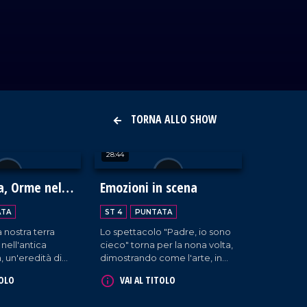
TORNA ALLO SHOW
28:44
a, Orme nella
Emozioni in scena
a Calabria
ATA
ST 4
PUNTATA
a nostra terra
Lo spettacolo "Padre, io sono
 nell'antica
cieco" torna per la nona volta,
 un'eredità di
dimostrando come l'arte, in
izioni che ancora
tutte le sue forme, parli un
TOLO
VAI AL TITOLO
sce. Il progetto
linguaggio universale di libertà
ha esplorato
e bellezza, dove la parola