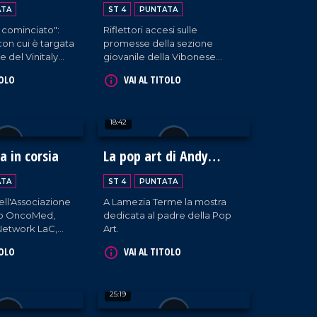
 Vinitaly 2024
grandi
ATA
ST 4
PUNTATA
 cominciato":
Riflettori accesi sulle
con cui è targata
promesse della sezione
e del Vinitaly
giovanile della Vibonese
no della struttura
Calcio
TOLO
VAI AL TITOLO
attivante, i
 circa ottanta
enienti da tutta
18:42
raccontano la
da. Un'ottima
sportare la
 in corsia
La pop art di Andy
 non solo fuori
Warhol a Palazzo Greco-
e, ma anche
ATA
ST 4
PUNTATA
Stella
dell'Associazione
A Lamezia Terme la mostra
ato OncoMed,
dedicata al padre della Pop
 Network LaC,
Art.
li, visita i
TOLO
VAI AL TITOLO
'ospedale
o di Cosenza e
ersonale medico e
25:19
o.