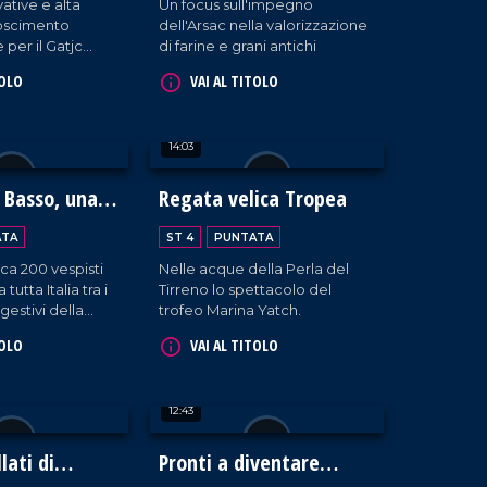
ative e alta
Un focus sull'impegno
noscimento
dell'Arsac nella valorizzazione
 per il Gatjc
di farine e grani antichi
er di Gioia Tauro.
TOLO
VAI AL TITOLO
14:03
 Basso, una
Regata velica Tropea
osta degli
ATA
ST 4
PUNTATA
irca 200 vespisti
Nelle acque della Perla del
tutta Italia tra i
Tirreno lo spettacolo del
gestivi della
trofeo Marina Yatch.
ei.
TOLO
VAI AL TITOLO
12:43
llati di
Pronti a diventare