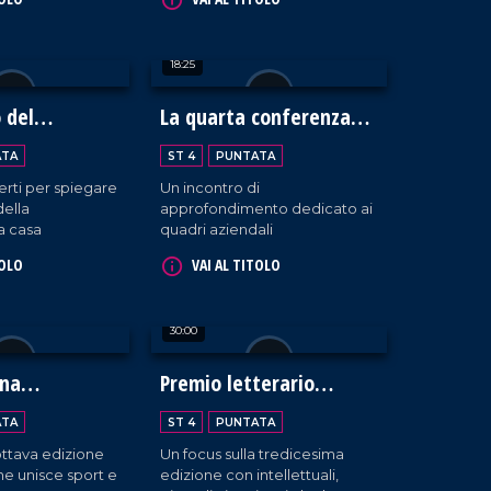
della biodiversità in Calabria.
18:25
o del
La quarta conferenza
neo
della BCC Mediocrati
ATA
ST 4
PUNTATA
erti per spiegare
Un incontro di
della
approfondimento dedicato ai
a casa
quadri aziendali
TOLO
VAI AL TITOLO
30:00
ina
Premio letterario
e 2024
Caccuri
ATA
ST 4
PUNTATA
'ottava edizione
Un focus sulla tredicesima
he unisce sport e
edizione con intellettuali,