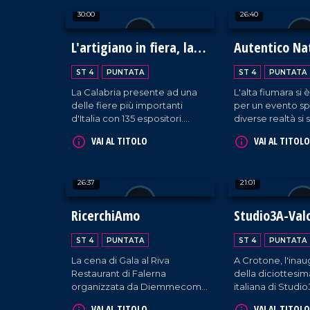
tradizione italiana. Un evento
30:00
26:40
unico, ricco di emozioni e
sapori.
L'artigiano in fiera, la
Autentico Na
Calabria protagonista a
Ambasciatori
ST 4
PUNTATA
ST 4
PUNTATA
Milano
dell'Autismo
La Calabria presente ad una
L'alta fiumara si 
delle fiere più importanti
per un evento sp
d'Italia con 135 espositori.
diverse realtà si 
Francesca Lagoteta ci
per diventare in
VAI AL TITOLO
VAI AL TITOLO
accompagna alla scoperta
ambasciatrici del
delle aziende che con
genera così un N
orgoglio raccontano il settore
autentico per ini
26:37
21:01
primario e secondario del
voce ad ogni bisb
territorio, tra gli ospiti due
eccellenze Antonio Giulio
RicerchiAmo
Studio3A-Val
Grande e Fortunato Amarelli.
Un incontro importante tra
ST 4
PUNTATA
ST 4
PUNTATA
passato e futuro che ha uno
La cena di Gala al Riva
A Crotone, l'ina
sguardo rivolto verso il
Restaurant di Falerna
della diciottesi
progresso.
organizzata da Diemmecom
italiana di Studi
e Accademia internazionale
azienda che tutela
VAI AL TITOLO
VAI AL TITOLO