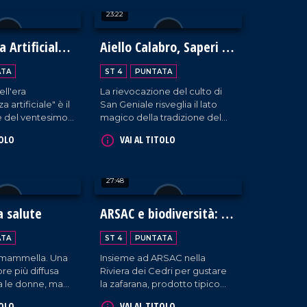
e profondo,
diversità non esiste.
23:22
tutte le scuole
abria.
a Artificiale
Aiello Calabro, Saperi e
Sapori d'Autunno 2024:
ATA
ST 4
PUNTATA
un viaggio tra storia,
ell'era
La rievocazione del culto di
tradizioni e fede
a artificiale" è il
San Geniale risveglia il lato
e del ventesimo
magico della tradizione del
onomico BCC
borgo cosentino che ospita la
TOLO
VAI AL TITOLO
on interventi da
quarta edizione dell'evento
ssionisti del
Saperi e Sapori d'Autunno.
ntaggi e
27:48
le nuove
a salute
ARSAC e biodiversità: la
zafarana di Tortora
ATA
ST 4
PUNTATA
a mammella. Una
Insieme ad ARSAC nella
re più diffusa
Riviera dei Cedri per gustare
ra le donne, ma
la zafarana, prodotto tipico
onti neppure agli
che testimonia la ricchezza
TOLO
VAI AL TITOLO