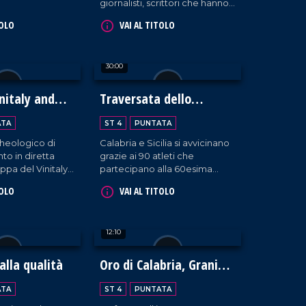
giornalisti, scrittori che hanno
animato il dibattito culturale
TOLO
VAI AL TITOLO
nella Presila crotonese.
30:00
nitaly and
Traversata dello
Stretto
ATA
ST 4
PUNTATA
heologico di
Calabria e Sicilia si avvicinano
nto in diretta
grazie ai 90 atleti che
ppa del Vinitaly
partecipano alla 60esima
edizione della Traversata dello
TOLO
VAI AL TITOLO
Stretto, la storica gara di
nuoto che si osserva con
stupore dal 1954!
12:10
alla qualità
Oro di Calabria, Grani
Antichi e Biodiversità
ATA
ST 4
PUNTATA