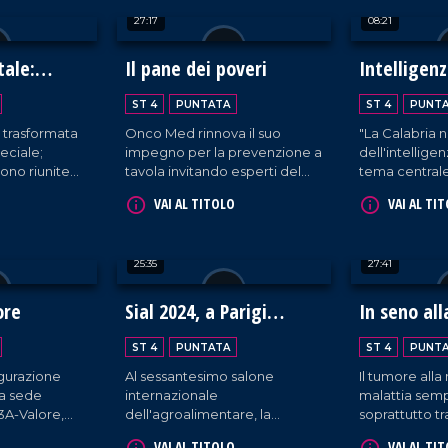
enogastronomiche del
questo legam
27:17
08:21
territorio.
coinvolgendo 
di Reggio Cal
tale:
Il pane dei poveri
Intelligenz
in Calabria
ST 4
PUNTATA
ST 4
PUNT
è trasformata
Onco Med rinnova il suo
"La Calabria n
eciale;
impegno per la prevenzione a
dell'intelligenz
sono riunite
tavola invitando esperti del
tema central
sieme
settore a illustrare i benefici e
Rapporto Ec
VAI AL TITOLO
VAI AL TI
l'autismo. Si
le modalità di assunzione del
Mediocrati, c
atale
frutto autunnale più
parte di profe
ziare a dar
apprezzato: la castagna.
settore su va
25:35
27:41
iglio.
svantaggi del
tecnologie.
ore
Sial 2024, a Parigi
In seno all
sfilano le eccellenze
ST 4
PUNTATA
ST 4
PUNT
gastronomiche della
ugurazione
Al sessantesimo salone
Il tumore all
Calabria
ma sede
internazionale
malattia semp
o3A-Valore,
dell'agroalimentare, la
soprattutto t
 i diritti dei
Calabria si afferma in quanto
che non fa sc
VAI AL TITOLO
VAI AL TI