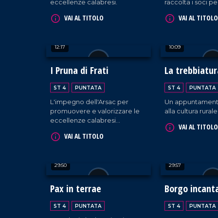
eccellenze calabresi.
raccolta i soci pe
tradizionale festa
VAI AL TITOLO
VAI AL TITOLO
compagine socia
12:17
10:09
I Pruna di Frati
La trebbiatur
Maierato
ST 4
PUNTATA
ST 4
PUNTATA
L'impegno dell'Arsac per
Un appuntament
promuovere e valorizzare le
alla cultura rurale
eccellenze calabresi
VAI AL TITOLO
nell'ambito della biodiversità
VAI AL TITOLO
territoriale. Tra i prodotti
identitari troviamo "le prugne
dei frati" di Terranova Sappo
29:50
29:57
Minulio.
Pax in terrae
Borgo incant
ST 4
PUNTATA
ST 4
PUNTATA