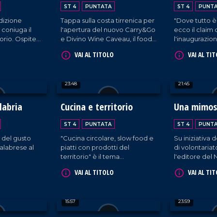
imprenditoria
Calabria al
ST 4
PUNTATA
ST 4
PUNT
dizione
Tappa sulla costa tirrenica per
"Dove tutto è
e coniuga il
l'apertura del nuovo Carry&Go
ecco il claim 
torio. Ospite
e Divino Wine Caveau, il food
l'inaugurazion
ncesco
service di Europa
2024. All'inter
VAI AL TITOLO
VAI AL TI
Commerciale al servizio del
dal design acc
settore Ho.re.ca.
proprietari di
cantine - prov
23:48
21:45
la Calabria - 
propria azien
vetrina per e
labria
Cucina e territorio
Una mimosa
vitivinicultura
dalla region
ST 4
PUNTATA
ST 4
PUNT
dall'Italia.
e del gusto
"Cucina circolare, slow food e
Su iniziativa 
calabrese al
piatti con prodotti del
di volontari
territorio" è il tema
l'editore del
dell'iniziativa organizzata
Domenico Madu
VAI AL TITOLO
VAI AL TI
nell'ambito del Serre in
pazienti dell
festival all'Istituto alberghiero
Mariano Sant
di Vibo Valentia.
incontra il p
15:57
23:59
infermieristic