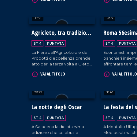
mauriziana per raccogliere
cittadini quando s
fondi a sostegno della ricerca
risarcimento dan
medico-scientifica da parte
18:32
13:54
dell'UMG.
Agricleto, tra tradizione
Roma 56esima
e innovazione
del credito
ST 4
PUNTATA
ST 4
PUNTATA
La Fiera dell'Agricoltura e dei
Economisti, impr
Prodotti d'eccellenza prende
banchieri insiem
atto per la terza volta a Cleto,
affrontare temi 
in una commistione tra
finanziari e politic
VAI AL TITOLO
VAI AL TITOLO
tradizionale e innovativo.
28:22
18:43
La notte degli Oscar
La festa del 
ST 4
PUNTATA
ST 4
PUNTATA
A Saracena la diciottesima
A Montalto Uffug
edizione che celebra le
Mediocrati ha ch