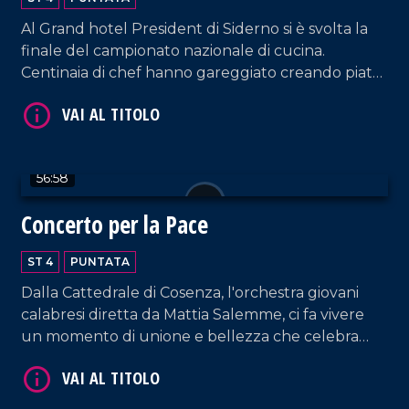
Al Grand hotel President di Siderno si è svolta la
finale del campionato nazionale di cucina.
Centinaia di chef hanno gareggiato creando piatti
meravigliosi della tradizione italiana. Un evento
VAI AL TITOLO
unico, ricco di emozioni e sapori.
56:58
Concerto per la Pace
ST 4
PUNTATA
Dalla Cattedrale di Cosenza, l'orchestra giovani
VAI AL TITOLO
calabresi diretta da Mattia Salemme, ci fa vivere
un momento di unione e bellezza che celebra
speranza e solidarietà.