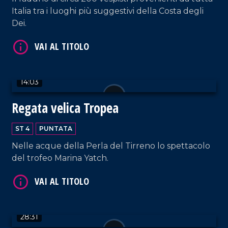
Italia tra i luoghi più suggestivi della Costa degli
Dei.
14:03
VAI AL TITOLO
Regata velica Tropea
ST 4
PUNTATA
Nelle acque della Perla del Tirreno lo spettacolo
del trofeo Marina Yatch.
VAI AL TITOLO
28:31