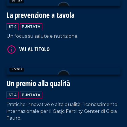
19:40
La prevenzione a tavola
VAI AL TITOLO
ST 4
PUNTATA
Un focus su salute e nutrizione.
23:40
VAI AL TITOLO
Un premio alla qualità
ST 4
PUNTATA
Pratiche innovative e alta qualità, riconoscimento
internazionale per il Gatjc Fertility Center di Gioia
Tauro.