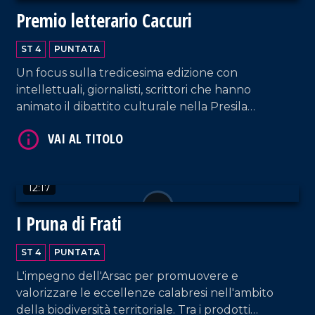
Premio letterario Caccuri
ST 4
PUNTATA
VAI AL TITOLO
Un focus sulla tredicesima edizione con
intellettuali, giornalisti, scrittori che hanno
animato il dibattito culturale nella Presila
crotonese.
12:17
I Pruna di Frati
VAI AL TITOLO
ST 4
PUNTATA
L'impegno dell'Arsac per promuovere e
valorizzare le eccellenze calabresi nell'ambito
della biodiversità territoriale. Tra i prodotti