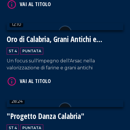
VAI AL TITOLO
12:10
Oro di Calabria, Grani Antichi e
Biodiversità
ST 4
PUNTATA
Un focus sull'impegno dell'Arsac nella
VAI AL TITOLO
valorizzazione di farine e grani antichi
28:24
"Progetto Danza Calabria"
VAI AL TITOLO
ST 4
PUNTATA