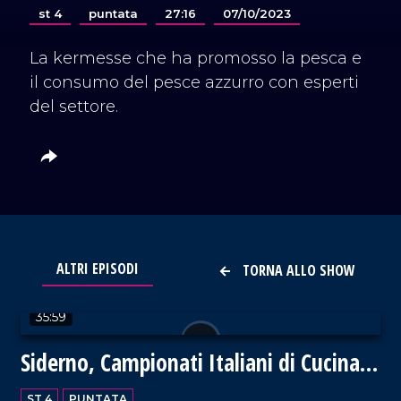
st 4
puntata
27:16
07/10/2023
La kermesse che ha promosso la pesca e
il consumo del pesce azzurro con esperti
del settore.
ALTRI EPISODI
TORNA ALLO SHOW
VAI AL TITOLO
35:59
Siderno, Campionati Italiani di Cucina
2024
ST 4
PUNTATA