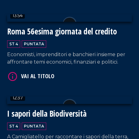
VAI AL TITOLO
13:54
Roma 56esima giornata del credito
ST 4
PUNTATA
Economisti, imprenditori e banchieri insieme per
affrontare temi economici, finanziari e politici.
VAI AL TITOLO
12:37
I sapori della Biodiversità
ST 4
PUNTATA
VAI AL TITOLO
A Camigliatello per raccontare i sapori della terra,