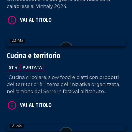
calabrese al Vinitaly 2024.
VAI AL TITOLO
23:48
Cucina e territorio
ST 4
PUNTATA
"Cucina circolare, slow food e piatti con prodotti
del territorio" è il tema dell'iniziativa organizzata
VAI AL TITOLO
nell'ambito del Serre in festival all'Istituto
alberghiero di Vibo Valentia.
21:45