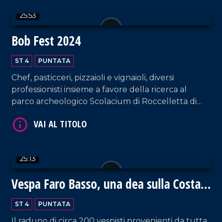
25:53
Bob Fest 2024
ST 4
PUNTATA
Chef, pasticceri, pizzaioli e vignaioli, diversi
professionisti insieme a favore della ricerca al
VAI AL TITOLO
parco archeologico Scolacium di Roccelletta di
Borgia.
25:13
Vespa Faro Basso, una dea sulla Costa
VAI AL TITOLO
degli Dei
ST 4
PUNTATA
Il raduno di circa 200 vespisti provenienti da tutta