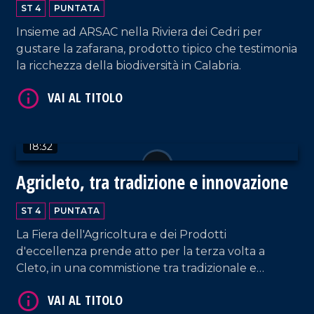
Tortora
ST 4
PUNTATA
VAI AL TITOLO
Insieme ad ARSAC nella Riviera dei Cedri per
gustare la zafarana, prodotto tipico che testimonia
la ricchezza della biodiversità in Calabria.
18:32
VAI AL TITOLO
Agricleto, tra tradizione e innovazione
ST 4
PUNTATA
La Fiera dell'Agricoltura e dei Prodotti
d'eccellenza prende atto per la terza volta a
Cleto, in una commistione tra tradizionale e
innovativo.