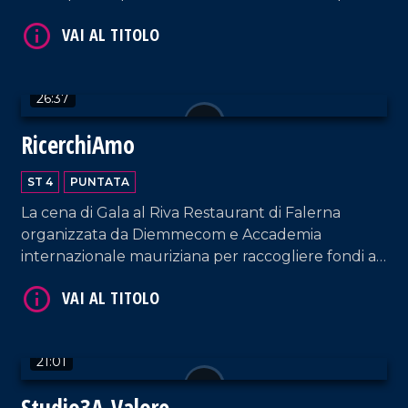
Sapori d'Autunno.
VAI AL TITOLO
26:37
RicerchiAmo
ST 4
PUNTATA
La cena di Gala al Riva Restaurant di Falerna
organizzata da Diemmecom e Accademia
internazionale mauriziana per raccogliere fondi a
sostegno della ricerca medico-scientifica da parte
VAI AL TITOLO
dell'UMG.
21:01
Studio3A-Valore