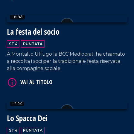
18:43
La festa del socio
VAI AL TITOLO
ST 4
PUNTATA
A Montalto Uffugo la BCC Mediocrati ha chiamato
a raccolta i soci per la tradizionale festa riservata
alla compagine sociale.
17:32
VAI AL TITOLO
Lo Spacca Dei
ST 4
PUNTATA