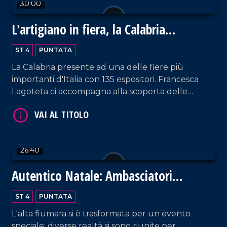
30:00
L'artigiano in fiera, la Calabria
protagonista a Milano
ST 4
PUNTATA
VAI AL TITOLO
La Calabria presente ad una delle fiere più
importanti d'Italia con 135 espositori. Francesca
Lagoteta ci accompagna alla scoperta delle
aziende che con orgoglio raccontano il settore
primario e secondario del territorio, tra gli ospiti
due eccellenze Antonio Giulio Grande e
Fortunato Amarelli. Un incontro importante tra
26:40
passato e futuro che ha uno sguardo rivolto verso
VAI AL TITOLO
il progresso.
Autentico Natale: Ambasciatori
dell'Autismo
ST 4
PUNTATA
L'alta fiumara si è trasformata per un evento
speciale; diverse realtà si sono riunite per