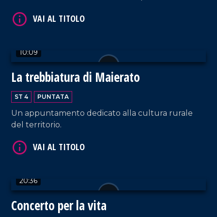
identitari troviamo "le prugne dei frati" di
Terranova Sappo Minulio.
VAI AL TITOLO
10:09
La trebbiatura di Maierato
ST 4
PUNTATA
Un appuntamento dedicato alla cultura rurale
del territorio.
VAI AL TITOLO
20:36
Concerto per la vita