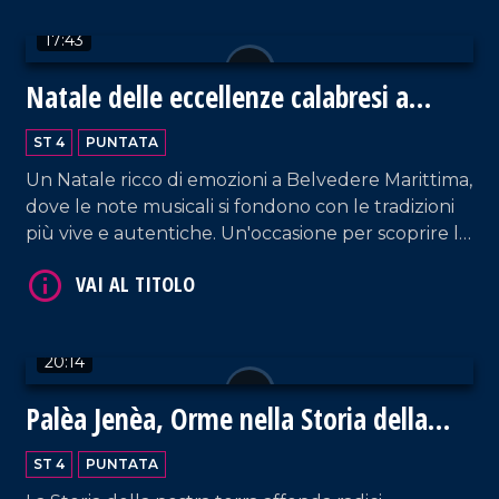
17:43
Natale delle eccellenze calabresi a
VAI AL TITOLO
Belvedere Marittimo
ST 4
PUNTATA
Un Natale ricco di emozioni a Belvedere Marittima,
dove le note musicali si fondono con le tradizioni
più vive e autentiche. Un'occasione per scoprire le
eccellenze enogastronomiche del territorio.
20:14
VAI AL TITOLO
Palèa Jenèa, Orme nella Storia della
Calabria Greca
ST 4
PUNTATA