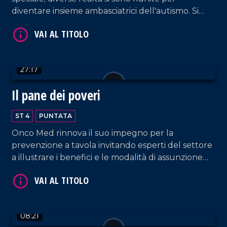
diventare insieme ambasciatrici dell'autismo. Si
genera così un Natale autentico per iniziare a dar
voce ad ogni bisbiglio.
VAI AL TITOLO
27:17
Il pane dei poveri
ST 4
PUNTATA
Onco Med rinnova il suo impegno per la
prevenzione a tavola invitando esperti del settore
a illustrare i benefici e le modalità di assunzione
VAI AL TITOLO
del frutto autunnale più apprezzato: la castagna.
08:21