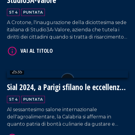
ST 4
PUNTATA
A Crotone, l'inaugurazione della diciottesima sede
VAI AL TITOLO
italiana di Studio3A-Valore, azienda che tutela i
diritti dei cittadini quando si tratta di risarcimento
danni.
25:35
Sial 2024, a Parigi sfilano le eccellenze
VAI AL TITOLO
gastronomiche della Calabria
ST 4
PUNTATA
Al sessantesimo salone internazionale
dell'agroalimentare, la Calabria si afferma in
quanto patria di bontà culinarie da gustare e
ammirare!