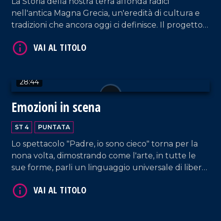
La Storia della nostra terra affonda radici
nell'antica Magna Grecia, un'eredità di cultura e
tradizioni che ancora oggi ci definisce. Il progetto
Palèa Jenèa ha esplorato questo legame
profondo, coinvolgendo tutte le scuole di Reggio
VAI AL TITOLO
Calabria.
28:44
Emozioni in scena
ST 4
PUNTATA
Lo spettacolo "Padre, io sono cieco" torna per la
nona volta, dimostrando come l'arte, in tutte le
VAI AL TITOLO
sue forme, parli un linguaggio universale di libertà
e bellezza, dove la parola diversità non esiste.