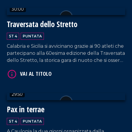
30:00
VAI AL TITOLO
Traversata dello Stretto
ST 4
PUNTATA
Calabria e Sicilia si avvicinano grazie ai 90 atleti che
partecipano alla 60esima edizione della Traversata
dello Stretto, la storica gara di nuoto che si osserva
con stupore dal 1954!
VAI AL TITOLO
29:50
Pax in terrae
ST 4
PUNTATA
A Caulonia la due giorni organizzata dalla