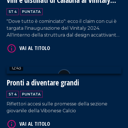
2024
ST 4
PUNTATA
"Dove tutto è cominciato": ecco il claim con cui è
VAI AL TITOLO
targata l'inaugurazione del Vinitaly 2024.
All'interno della struttura dal design accattivante,
i proprietari di circa ottanta cantine - provenienti
da tutta la Calabria - raccontano la propria
azienda. Un'ottima vetrina per esportare la
vitivinicultura non solo fuori dalla regione, ma
12:43
anche dall'Italia.
Pronti a diventare grandi
VAI AL TITOLO
ST 4
PUNTATA
Riflettori accesi sulle promesse della sezione
giovanile della Vibonese Calcio