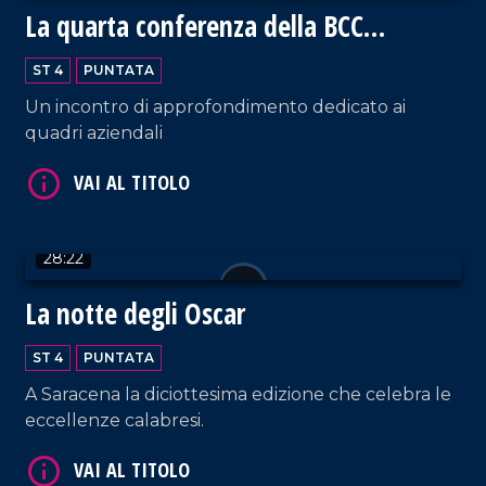
La quarta conferenza della BCC
Mediocrati
ST 4
PUNTATA
Un incontro di approfondimento dedicato ai
quadri aziendali
VAI AL TITOLO
28:22
La notte degli Oscar
ST 4
PUNTATA
A Saracena la diciottesima edizione che celebra le
VAI AL TITOLO
eccellenze calabresi.