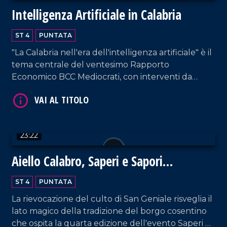
Intelligenza Artificiale in Calabria
ST 4
PUNTATA
VAI AL TITOLO
"La Calabria nell'era dell'intelligenza artificiale" è il
tema centrale del ventesimo Rapporto
Economico BCC Mediocrati, con interventi da
parte di professionisti del settore su vantaggi e
svantaggi delle nuove tecnologie.
23:22
Aiello Calabro, Saperi e Sapori
VAI AL TITOLO
d'Autunno 2024: un viaggio tra storia,
ST 4
PUNTATA
tradizioni e fede
La rievocazione del culto di San Geniale risveglia il
lato magico della tradizione del borgo cosentino
che ospita la quarta edizione dell'evento Saperi e