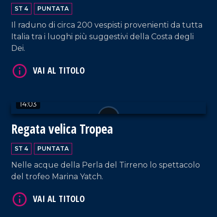
degli Dei
ST 4
PUNTATA
Il raduno di circa 200 vespisti provenienti da tutta
Italia tra i luoghi più suggestivi della Costa degli
Dei.
VAI AL TITOLO
14:03
Regata velica Tropea
ST 4
PUNTATA
Nelle acque della Perla del Tirreno lo spettacolo
del trofeo Marina Yatch.
VAI AL TITOLO