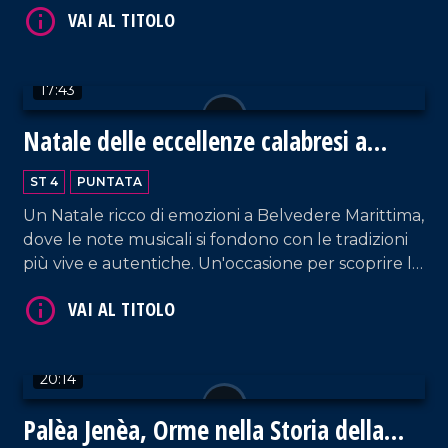
17:43
Natale delle eccellenze calabresi a
VAI AL TITOLO
Belvedere Marittimo
ST 4
PUNTATA
Un Natale ricco di emozioni a Belvedere Marittima,
dove le note musicali si fondono con le tradizioni
più vive e autentiche. Un'occasione per scoprire le
eccellenze enogastronomiche del territorio.
VAI AL TITOLO
20:14
Palèa Jenèa, Orme nella Storia della