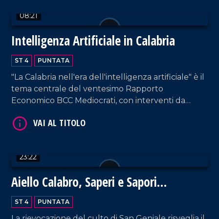
08:21
Intelligenza Artificiale in Calabria
ST 4
PUNTATA
VAI AL TITOLO
"La Calabria nell'era dell'intelligenza artificiale" è il
tema centrale del ventesimo Rapporto
Economico BCC Mediocrati, con interventi da
parte di professionisti del settore su vantaggi e
svantaggi delle nuove tecnologie.
23:22
VAI AL TITOLO
Aiello Calabro, Saperi e Sapori
d'Autunno 2024: un viaggio tra storia,
ST 4
PUNTATA
tradizioni e fede
La rievocazione del culto di San Geniale risveglia il