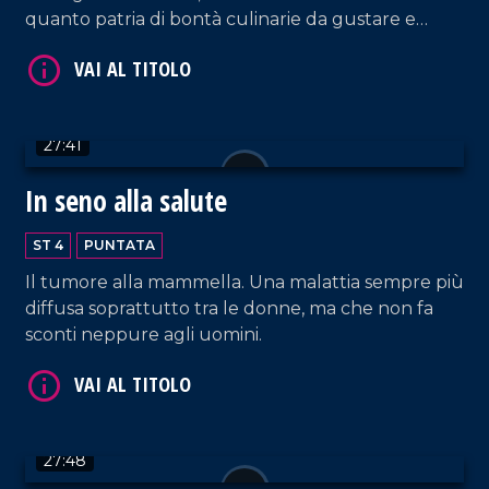
quanto patria di bontà culinarie da gustare e
ammirare!
VAI AL TITOLO
27:41
In seno alla salute
ST 4
PUNTATA
Il tumore alla mammella. Una malattia sempre più
diffusa soprattutto tra le donne, ma che non fa
sconti neppure agli uomini.
VAI AL TITOLO
27:48