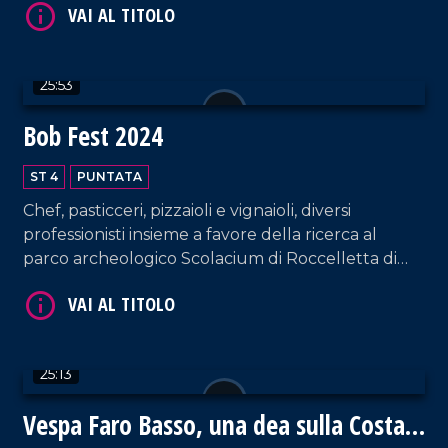
VAI AL TITOLO
25:53
Bob Fest 2024
ST 4
PUNTATA
Chef, pasticceri, pizzaioli e vignaioli, diversi
VAI AL TITOLO
professionisti insieme a favore della ricerca al
parco archeologico Scolacium di Roccelletta di
Borgia.
25:13
Vespa Faro Basso, una dea sulla Costa
VAI AL TITOLO