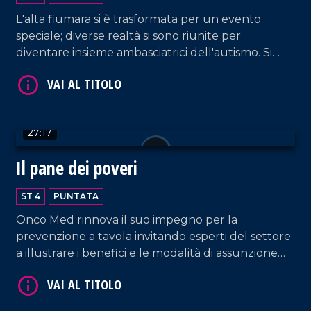
L'alta fiumara si è trasformata per un evento
speciale; diverse realtà si sono riunite per
diventare insieme ambasciatrici dell'autismo. Si
genera così un Natale autentico per iniziare a dar
voce ad ogni bisbiglio.
VAI AL TITOLO
27:17
Il pane dei poveri
ST 4
PUNTATA
Onco Med rinnova il suo impegno per la
prevenzione a tavola invitando esperti del settore
VAI AL TITOLO
a illustrare i benefici e le modalità di assunzione
del frutto autunnale più apprezzato: la castagna.