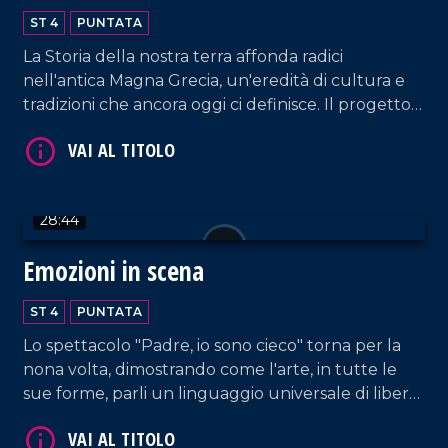
Calabria Greca
ST 4
PUNTATA
La Storia della nostra terra affonda radici
nell'antica Magna Grecia, un'eredità di cultura e
tradizioni che ancora oggi ci definisce. Il progetto
Palèa Jenèa ha esplorato questo legame
VAI AL TITOLO
profondo, coinvolgendo tutte le scuole di Reggio
Calabria.
28:44
Emozioni in scena
ST 4
PUNTATA
Lo spettacolo "Padre, io sono cieco" torna per la
VAI AL TITOLO
nona volta, dimostrando come l'arte, in tutte le
sue forme, parli un linguaggio universale di libertà
e bellezza, dove la parola diversità non esiste.