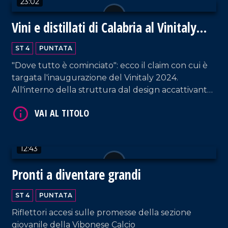
23:02
Vini e distillati di Calabria al Vinitaly
2024
ST 4
PUNTATA
"Dove tutto è cominciato": ecco il claim con cui è
VAI AL TITOLO
targata l'inaugurazione del Vinitaly 2024.
All'interno della struttura dal design accattivante,
i proprietari di circa ottanta cantine - provenienti
da tutta la Calabria - raccontano la propria
azienda. Un'ottima vetrina per esportare la
vitivinicultura non solo fuori dalla regione, ma
12:43
anche dall'Italia.
Pronti a diventare grandi
VAI AL TITOLO
ST 4
PUNTATA
Riflettori accesi sulle promesse della sezione
giovanile della Vibonese Calcio