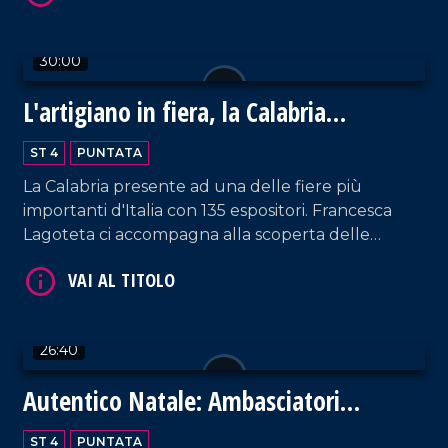
30:00
L'artigiano in fiera, la Calabria
protagonista a Milano
VAI AL TITOLO
ST 4
PUNTATA
La Calabria presente ad una delle fiere più
importanti d'Italia con 135 espositori. Francesca
Lagoteta ci accompagna alla scoperta delle
aziende che con orgoglio raccontano il settore
primario e secondario del territorio, tra gli ospiti
due eccellenze Antonio Giulio Grande e
Fortunato Amarelli. Un incontro importante tra
26:40
passato e futuro che ha uno sguardo rivolto verso
VAI AL TITOLO
il progresso.
Autentico Natale: Ambasciatori
dell'Autismo
ST 4
PUNTATA