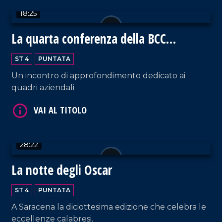
VAI AL TITOLO
18:25
La quarta conferenza della BCC
Mediocrati
ST 4
PUNTATA
Un incontro di approfondimento dedicato ai
quadri aziendali
VAI AL TITOLO
28:22
La notte degli Oscar
ST 4
PUNTATA
A Saracena la diciottesima edizione che celebra le
VAI AL TITOLO
eccellenze calabresi.