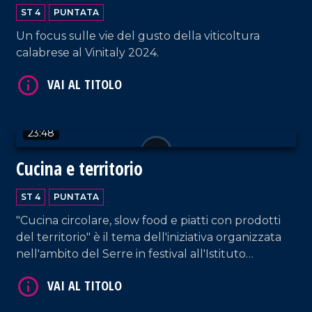
ST 4
PUNTATA
Un focus sulle vie del gusto della viticoltura
calabrese al Vinitaly 2024.
VAI AL TITOLO
23:48
Cucina e territorio
ST 4
PUNTATA
"Cucina circolare, slow food e piatti con prodotti
VAI AL TITOLO
del territorio" è il tema dell'iniziativa organizzata
nell'ambito del Serre in festival all'Istituto
alberghiero di Vibo Valentia.