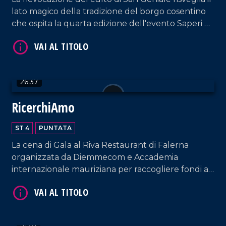
lato magico della tradizione del borgo cosentino
che ospita la quarta edizione dell'evento Saperi e
Sapori d'Autunno.
VAI AL TITOLO
26:37
RicerchiAmo
ST 4
PUNTATA
La cena di Gala al Riva Restaurant di Falerna
organizzata da Diemmecom e Accademia
internazionale mauriziana per raccogliere fondi a
VAI AL TITOLO
sostegno della ricerca medico-scientifica da parte
dell'UMG.