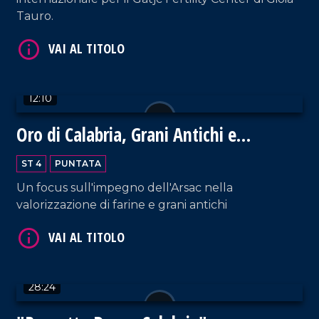
Tauro.
VAI AL TITOLO
12:10
Oro di Calabria, Grani Antichi e
Biodiversità
ST 4
PUNTATA
Un focus sull'impegno dell'Arsac nella
VAI AL TITOLO
valorizzazione di farine e grani antichi
28:24