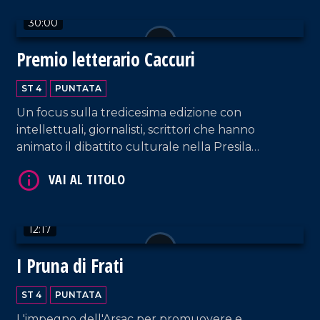
30:00
Premio letterario Caccuri
ST 4
PUNTATA
VAI AL TITOLO
Un focus sulla tredicesima edizione con
intellettuali, giornalisti, scrittori che hanno
animato il dibattito culturale nella Presila
crotonese.
12:17
VAI AL TITOLO
I Pruna di Frati
ST 4
PUNTATA
L'impegno dell'Arsac per promuovere e