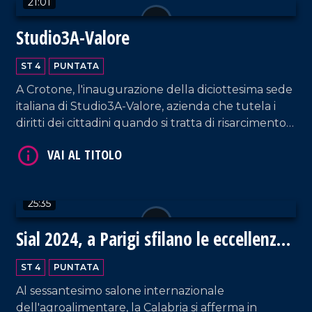
21:01
Studio3A-Valore
ST 4
PUNTATA
A Crotone, l'inaugurazione della diciottesima sede
VAI AL TITOLO
italiana di Studio3A-Valore, azienda che tutela i
diritti dei cittadini quando si tratta di risarcimento
danni.
25:35
VAI AL TITOLO
Sial 2024, a Parigi sfilano le eccellenze
gastronomiche della Calabria
ST 4
PUNTATA
Al sessantesimo salone internazionale
dell'agroalimentare, la Calabria si afferma in