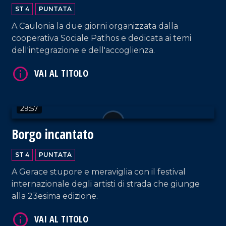
ST 4
PUNTATA
A Caulonia la due giorni organizzata dalla
cooperativa Sociale Pathos e dedicata ai temi
VAI AL TITOLO
dell'integrazione e dell'accoglienza.
29:57
Borgo incantato
ST 4
PUNTATA
VAI AL TITOLO
A Gerace stupore e meraviglia con il festival
internazionale degli artisti di strada che giunge
alla 23esima edizione.