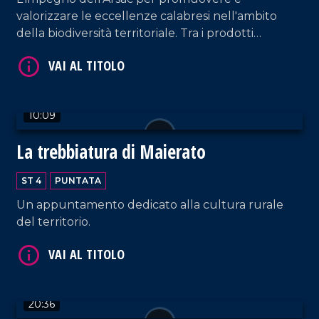
valorizzare le eccellenze calabresi nell'ambito
della biodiversità territoriale. Tra i prodotti
identitari troviamo "le prugne dei frati" di
Terranova Sappo Minulio.
VAI AL TITOLO
10:09
La trebbiatura di Maierato
ST 4
PUNTATA
Un appuntamento dedicato alla cultura rurale
del territorio.
VAI AL TITOLO
20:36