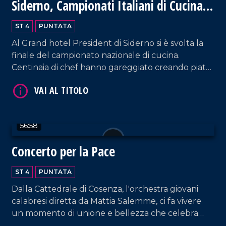
Siderno, Campionati Italiani di Cucina
2024
ST 4
PUNTATA
Al Grand hotel President di Siderno si è svolta la
finale del campionato nazionale di cucina.
Centinaia di chef hanno gareggiato creando piatti
VAI AL TITOLO
meravigliosi della tradizione italiana. Un evento
unico, ricco di emozioni e sapori.
56:58
Concerto per la Pace
ST 4
PUNTATA
Dalla Cattedrale di Cosenza, l'orchestra giovani
VAI AL TITOLO
calabresi diretta da Mattia Salemme, ci fa vivere
un momento di unione e bellezza che celebra
speranza e solidarietà.