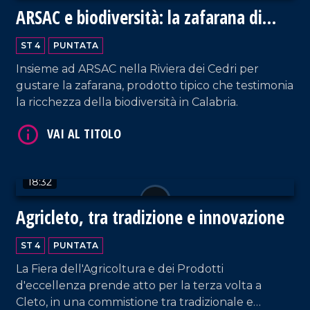
ARSAC e biodiversità: la zafarana di
Tortora
ST 4
PUNTATA
VAI AL TITOLO
Insieme ad ARSAC nella Riviera dei Cedri per
gustare la zafarana, prodotto tipico che testimonia
la ricchezza della biodiversità in Calabria.
18:32
VAI AL TITOLO
Agricleto, tra tradizione e innovazione
ST 4
PUNTATA
La Fiera dell'Agricoltura e dei Prodotti
d'eccellenza prende atto per la terza volta a
Cleto, in una commistione tra tradizionale e