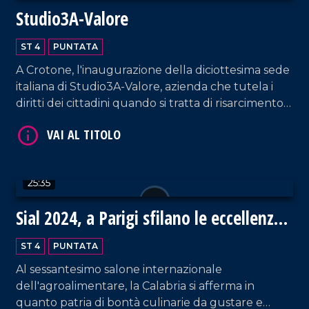
Studio3A-Valore
ST 4
PUNTATA
A Crotone, l'inaugurazione della diciottesima sede
VAI AL TITOLO
italiana di Studio3A-Valore, azienda che tutela i
diritti dei cittadini quando si tratta di risarcimento
danni.
25:35
Sial 2024, a Parigi sfilano le eccellenze
VAI AL TITOLO
gastronomiche della Calabria
ST 4
PUNTATA
Al sessantesimo salone internazionale
dell'agroalimentare, la Calabria si afferma in
quanto patria di bontà culinarie da gustare e