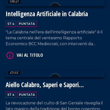
08:21
Intelligenza Artificiale in Calabria
ST 4
PUNTATA
VAI AL TITOLO
"La Calabria nell'era dell'intelligenza artificiale" è il
tema centrale del ventesimo Rapporto
Economico BCC Mediocrati, con interventi da
parte di professionisti del settore su vantaggi e
svantaggi delle nuove tecnologie.
23:22
Aiello Calabro, Saperi e Sapori
VAI AL TITOLO
d'Autunno 2024: un viaggio tra storia,
ST 4
PUNTATA
tradizioni e fede
La rievocazione del culto di San Geniale risveglia il
lato magico della tradizione del borgo cosentino