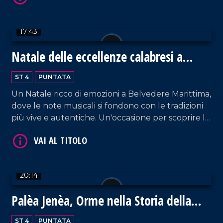
17:43
Natale delle eccellenze calabresi a
VAI AL TITOLO
Belvedere Marittimo
ST 4
PUNTATA
Un Natale ricco di emozioni a Belvedere Marittima,
dove le note musicali si fondono con le tradizioni
più vive e autentiche. Un'occasione per scoprire le
eccellenze enogastronomiche del territorio.
VAI AL TITOLO
20:14
Palèa Jenèa, Orme nella Storia della
Calabria Greca
ST 4
PUNTATA