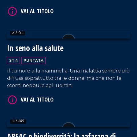
ammirare!
VAI AL TITOLO
27:41
In seno alla salute
ST 4
PUNTATA
Il tumore alla mammella. Una malattia sempre più
diffusa soprattutto tra le donne, ma che non fa
sconti neppure agli uomini.
VAI AL TITOLO
27:48
ARSAC e biodiversità: la zafarana di