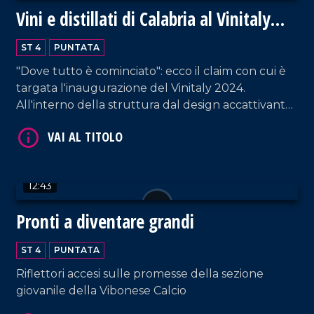
Vini e distillati di Calabria al Vinitaly
2024
ST 4
PUNTATA
"Dove tutto è cominciato": ecco il claim con cui è
VAI AL TITOLO
targata l'inaugurazione del Vinitaly 2024.
All'interno della struttura dal design accattivante,
i proprietari di circa ottanta cantine - provenienti
da tutta la Calabria - raccontano la propria
azienda. Un'ottima vetrina per esportare la
vitivinicultura non solo fuori dalla regione, ma
12:43
anche dall'Italia.
Pronti a diventare grandi
VAI AL TITOLO
ST 4
PUNTATA
Riflettori accesi sulle promesse della sezione
giovanile della Vibonese Calcio