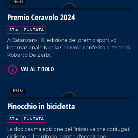
28:31
Premio Ceravolo 2024
ST 4
PUNTATA
A Catanzaro l'XI edizione del premio sportivo
internazionale Nicola Ceravolo conferito al tecnico
VAI AL TITOLO
Roberto De Zerbi.
19:02
Pinocchio in bicicletta
VAI AL TITOLO
ST 4
PUNTATA
La dodicesima edizione dell'iniziativa che coniuga il
ciclismo e il territorio. Ospite d'eccezione