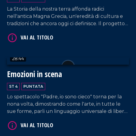
La Storia della nostra terra affonda radici
nell'antica Magna Grecia, un'eredità di cultura e
tradizioni che ancora oggi ci definisce. Il progetto
Palèa Jenèa ha esplorato questo legame
profondo, coinvolgendo tutte le scuole di Reggio
VAI AL TITOLO
Calabria.
28:44
Emozioni in scena
ST 4
PUNTATA
Lo spettacolo "Padre, io sono cieco" torna per la
nona volta, dimostrando come l'arte, in tutte le
VAI AL TITOLO
sue forme, parli un linguaggio universale di libertà
e bellezza, dove la parola diversità non esiste.