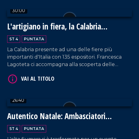
30:00
L'artigiano in fiera, la Calabria
protagonista a Milano
VAI AL TITOLO
ST 4
PUNTATA
La Calabria presente ad una delle fiere più
importanti d'Italia con 135 espositori. Francesca
Lagoteta ci accompagna alla scoperta delle
aziende che con orgoglio raccontano il settore
primario e secondario del territorio, tra gli ospiti
due eccellenze Antonio Giulio Grande e
Fortunato Amarelli. Un incontro importante tra
26:40
passato e futuro che ha uno sguardo rivolto verso
VAI AL TITOLO
il progresso.
Autentico Natale: Ambasciatori
dell'Autismo
ST 4
PUNTATA