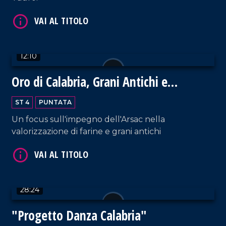
VAI AL TITOLO
12:10
Oro di Calabria, Grani Antichi e
Biodiversità
ST 4
PUNTATA
Un focus sull'impegno dell'Arsac nella
VAI AL TITOLO
valorizzazione di farine e grani antichi
28:24
"Progetto Danza Calabria"