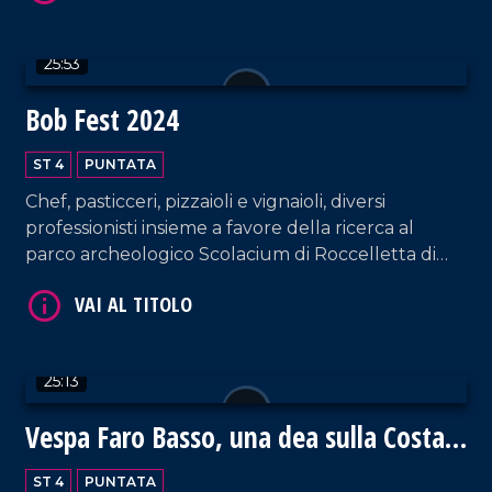
25:53
Bob Fest 2024
ST 4
PUNTATA
Chef, pasticceri, pizzaioli e vignaioli, diversi
VAI AL TITOLO
professionisti insieme a favore della ricerca al
parco archeologico Scolacium di Roccelletta di
Borgia.
25:13
Vespa Faro Basso, una dea sulla Costa
VAI AL TITOLO
degli Dei
ST 4
PUNTATA