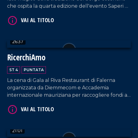
che ospita la quarta edizione dell'evento Saperi e
Sapori d'Autunno.
VAI AL TITOLO
26:37
RicerchiAmo
ST 4
PUNTATA
La cena di Gala al Riva Restaurant di Falerna
organizzata da Diemmecom e Accademia
internazionale mauriziana per raccogliere fondi a
sostegno della ricerca medico-scientifica da parte
VAI AL TITOLO
dell'UMG.
21:01