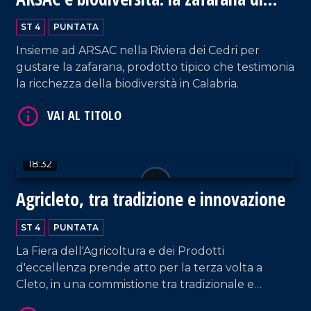
Tortora
ST 4
PUNTATA
VAI AL TITOLO
Insieme ad ARSAC nella Riviera dei Cedri per
gustare la zafarana, prodotto tipico che testimonia
la ricchezza della biodiversità in Calabria.
18:32
VAI AL TITOLO
Agricleto, tra tradizione e innovazione
ST 4
PUNTATA
La Fiera dell'Agricoltura e dei Prodotti
d'eccellenza prende atto per la terza volta a
Cleto, in una commistione tra tradizionale e
innovativo.