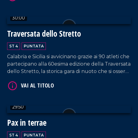
30:00
VAI AL TITOLO
Traversata dello Stretto
ST 4
PUNTATA
Calabria e Sicilia si avvicinano grazie ai 90 atleti che
partecipano alla 60esima edizione della Traversata
dello Stretto, la storica gara di nuoto che si osserva
con stupore dal 1954!
VAI AL TITOLO
29:50
Pax in terrae
ST 4
PUNTATA