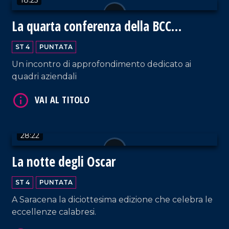
La quarta conferenza della BCC
Mediocrati
ST 4
PUNTATA
Un incontro di approfondimento dedicato ai
quadri aziendali
VAI AL TITOLO
28:22
La notte degli Oscar
ST 4
PUNTATA
A Saracena la diciottesima edizione che celebra le
VAI AL TITOLO
eccellenze calabresi.