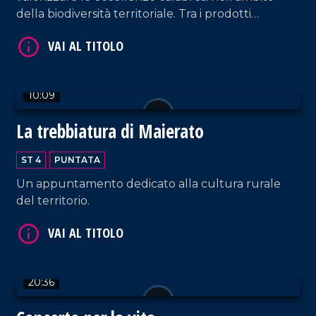
della biodiversità territoriale. Tra i prodotti
identitari troviamo "le prugne dei frati" di
Terranova Sappo Minulio.
VAI AL TITOLO
10:09
La trebbiatura di Maierato
ST 4
PUNTATA
Un appuntamento dedicato alla cultura rurale
del territorio.
VAI AL TITOLO
20:36