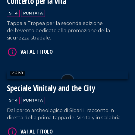
Concerto per la vita
ST 4
PUNTATA
Tappa a Tropea per la seconda edizione
VAI AL TITOLO
dell'evento dedicato alla promozione della
sicurezza stradale.
20:54
Speciale Vinitaly and the City
VAI AL TITOLO
ST 4
PUNTATA
Dal parco archeologico di Sibari il racconto in
diretta della prima tappa del Vinitaly in Calabria.