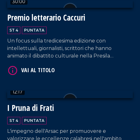
30:00
Premio letterario Caccuri
ST 4
PUNTATA
VAI AL TITOLO
Un focus sulla tredicesima edizione con
intellettuali, giornalisti, scrittori che hanno
animato il dibattito culturale nella Presila
crotonese.
12:17
I Pruna di Frati
VAI AL TITOLO
ST 4
PUNTATA
L'impegno dell'Arsac per promuovere e
valorizzare le eccellenze calabresi nell'ambito