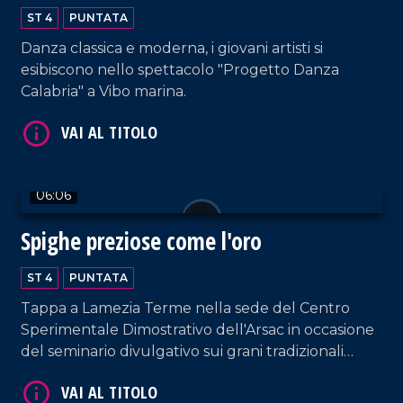
VAI AL TITOLO
ST 4
PUNTATA
Danza classica e moderna, i giovani artisti si
esibiscono nello spettacolo "Progetto Danza
Calabria" a Vibo marina.
06:06
VAI AL TITOLO
Spighe preziose come l'oro
ST 4
PUNTATA
Tappa a Lamezia Terme nella sede del Centro
Sperimentale Dimostrativo dell'Arsac in occasione
del seminario divulgativo sui grani tradizionali
della Calabria, tra tutela, storia e biodiversità.
VAI AL TITOLO