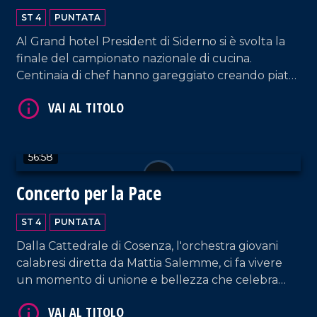
2024
ST 4
PUNTATA
Al Grand hotel President di Siderno si è svolta la
finale del campionato nazionale di cucina.
Centinaia di chef hanno gareggiato creando piatti
meravigliosi della tradizione italiana. Un evento
VAI AL TITOLO
unico, ricco di emozioni e sapori.
56:58
Concerto per la Pace
ST 4
PUNTATA
Dalla Cattedrale di Cosenza, l'orchestra giovani
VAI AL TITOLO
calabresi diretta da Mattia Salemme, ci fa vivere
un momento di unione e bellezza che celebra
speranza e solidarietà.