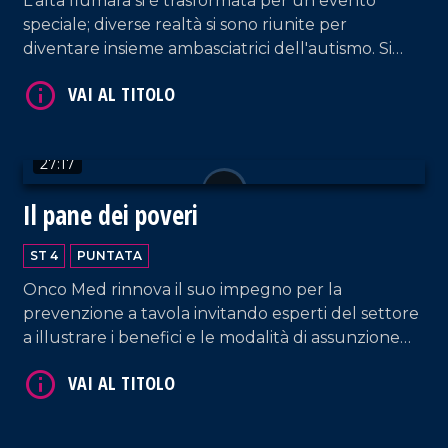
L'alta fiumara si è trasformata per un evento
speciale; diverse realtà si sono riunite per
diventare insieme ambasciatrici dell'autismo. Si
genera così un Natale autentico per iniziare a dar
voce ad ogni bisbiglio.
VAI AL TITOLO
27:17
Il pane dei poveri
ST 4
PUNTATA
Onco Med rinnova il suo impegno per la
prevenzione a tavola invitando esperti del settore
a illustrare i benefici e le modalità di assunzione
VAI AL TITOLO
del frutto autunnale più apprezzato: la castagna.