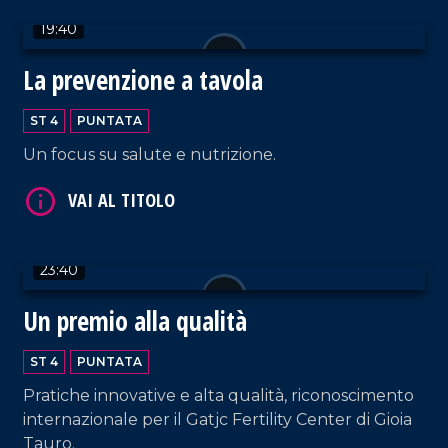
19:40
VAI AL TITOLO
La prevenzione a tavola
ST 4
PUNTATA
Un focus su salute e nutrizione.
23:40
VAI AL TITOLO
Un premio alla qualità
ST 4
PUNTATA
Pratiche innovative e alta qualità, riconoscimento
internazionale per il Gatjc Fertility Center di Gioia
Tauro.