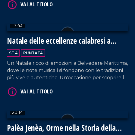
17:43
Natale delle eccellenze calabresi a
VAI AL TITOLO
Belvedere Marittimo
ST 4
PUNTATA
Un Natale ricco di emozioni a Belvedere Marittima,
dove le note musicali si fondono con le tradizioni
più vive e autentiche. Un'occasione per scoprire le
eccellenze enogastronomiche del territorio.
VAI AL TITOLO
20:14
Palèa Jenèa, Orme nella Storia della