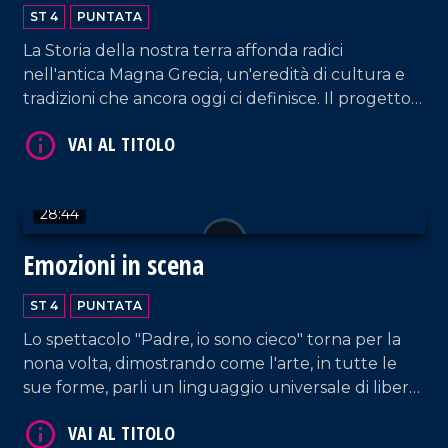
Calabria Greca
ST 4
PUNTATA
La Storia della nostra terra affonda radici
nell'antica Magna Grecia, un'eredità di cultura e
tradizioni che ancora oggi ci definisce. Il progetto
Palèa Jenèa ha esplorato questo legame
VAI AL TITOLO
profondo, coinvolgendo tutte le scuole di Reggio
Calabria.
28:44
Emozioni in scena
ST 4
PUNTATA
Lo spettacolo "Padre, io sono cieco" torna per la
nona volta, dimostrando come l'arte, in tutte le
VAI AL TITOLO
sue forme, parli un linguaggio universale di libertà
e bellezza, dove la parola diversità non esiste.