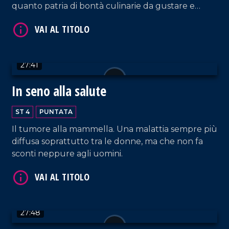
quanto patria di bontà culinarie da gustare e
ammirare!
VAI AL TITOLO
27:41
In seno alla salute
ST 4
PUNTATA
Il tumore alla mammella. Una malattia sempre più
diffusa soprattutto tra le donne, ma che non fa
sconti neppure agli uomini.
VAI AL TITOLO
27:48