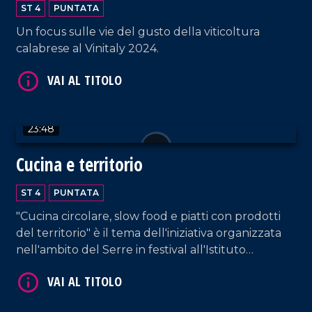
ST 4
PUNTATA
Un focus sulle vie del gusto della viticoltura
calabrese al Vinitaly 2024.
VAI AL TITOLO
23:48
Cucina e territorio
ST 4
PUNTATA
"Cucina circolare, slow food e piatti con prodotti
VAI AL TITOLO
del territorio" è il tema dell'iniziativa organizzata
nell'ambito del Serre in festival all'Istituto
alberghiero di Vibo Valentia.