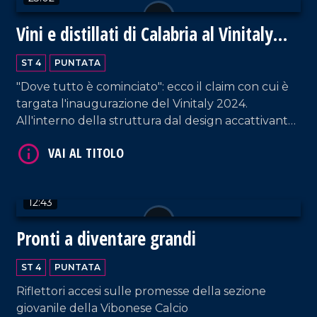
Vini e distillati di Calabria al Vinitaly
2024
ST 4
PUNTATA
"Dove tutto è cominciato": ecco il claim con cui è
VAI AL TITOLO
targata l'inaugurazione del Vinitaly 2024.
All'interno della struttura dal design accattivante,
i proprietari di circa ottanta cantine - provenienti
da tutta la Calabria - raccontano la propria
azienda. Un'ottima vetrina per esportare la
vitivinicultura non solo fuori dalla regione, ma
12:43
anche dall'Italia.
Pronti a diventare grandi
VAI AL TITOLO
ST 4
PUNTATA
Riflettori accesi sulle promesse della sezione
giovanile della Vibonese Calcio