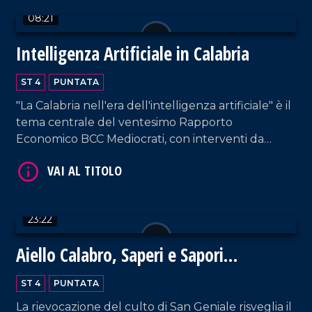
08:21
Intelligenza Artificiale in Calabria
ST 4
PUNTATA
VAI AL TITOLO
"La Calabria nell'era dell'intelligenza artificiale" è il
tema centrale del ventesimo Rapporto
Economico BCC Mediocrati, con interventi da
parte di professionisti del settore su vantaggi e
svantaggi delle nuove tecnologie.
23:22
VAI AL TITOLO
Aiello Calabro, Saperi e Sapori
d'Autunno 2024: un viaggio tra storia,
ST 4
PUNTATA
tradizioni e fede
La rievocazione del culto di San Geniale risveglia il