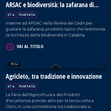
ARSAC e biodiversità: la zafarana di
Tortora
ST 4
PUNTATA
VAI AL TITOLO
Insieme ad ARSAC nella Riviera dei Cedri per
gustare la zafarana, prodotto tipico che testimonia
la ricchezza della biodiversità in Calabria.
18:32
VAI AL TITOLO
Agricleto, tra tradizione e innovazione
ST 4
PUNTATA
La Fiera dell'Agricoltura e dei Prodotti
d'eccellenza prende atto per la terza volta a
Cleto, in una commistione tra tradizionale e