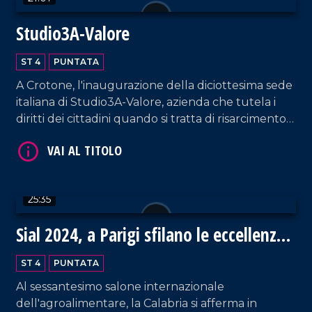
Studio3A-Valore
ST 4
PUNTATA
A Crotone, l'inaugurazione della diciottesima sede
VAI AL TITOLO
italiana di Studio3A-Valore, azienda che tutela i
diritti dei cittadini quando si tratta di risarcimento
danni.
25:35
Sial 2024, a Parigi sfilano le eccellenze
VAI AL TITOLO
gastronomiche della Calabria
ST 4
PUNTATA
Al sessantesimo salone internazionale
dell'agroalimentare, la Calabria si afferma in