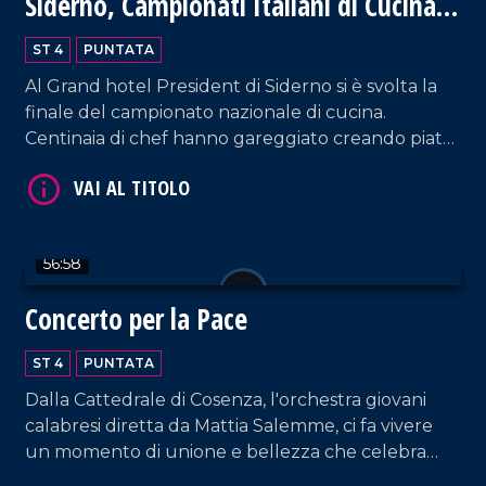
Siderno, Campionati Italiani di Cucina
2024
ST 4
PUNTATA
Al Grand hotel President di Siderno si è svolta la
finale del campionato nazionale di cucina.
Centinaia di chef hanno gareggiato creando piatti
VAI AL TITOLO
meravigliosi della tradizione italiana. Un evento
unico, ricco di emozioni e sapori.
56:58
Concerto per la Pace
ST 4
PUNTATA
Dalla Cattedrale di Cosenza, l'orchestra giovani
VAI AL TITOLO
calabresi diretta da Mattia Salemme, ci fa vivere
un momento di unione e bellezza che celebra
speranza e solidarietà.