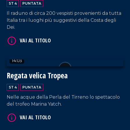
degli Dei
ST 4
PUNTATA
Il raduno di circa 200 vespisti provenienti da tutta
Italia tra i luoghi più suggestivi della Costa degli
Dei.
VAI AL TITOLO
14:03
Regata velica Tropea
ST 4
PUNTATA
Nelle acque della Perla del Tirreno lo spettacolo
del trofeo Marina Yatch.
VAI AL TITOLO