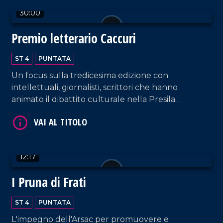
30:00
Premio letterario Caccuri
ST 4
PUNTATA
VAI AL TITOLO
Un focus sulla tredicesima edizione con
intellettuali, giornalisti, scrittori che hanno
animato il dibattito culturale nella Presila
crotonese.
12:17
I Pruna di Frati
VAI AL TITOLO
ST 4
PUNTATA
L'impegno dell'Arsac per promuovere e