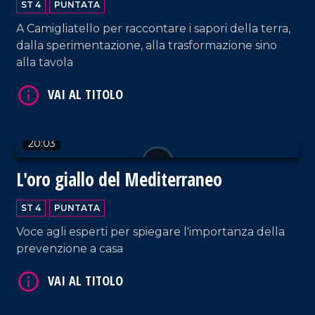
VAI AL TITOLO
ST 4
PUNTATA
A Camigliatello per raccontare i sapori della terra,
dalla sperimentazione, alla trasformazione sino
alla tavola
20:03
VAI AL TITOLO
L'oro giallo del Mediterraneo
ST 4
PUNTATA
Voce agli esperti per spiegare l'importanza della
prevenzione a casa
VAI AL TITOLO