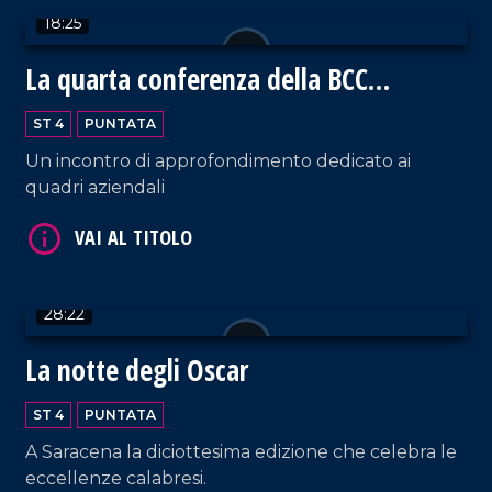
18:25
La quarta conferenza della BCC
Mediocrati
ST 4
PUNTATA
Un incontro di approfondimento dedicato ai
quadri aziendali
VAI AL TITOLO
28:22
La notte degli Oscar
ST 4
PUNTATA
A Saracena la diciottesima edizione che celebra le
VAI AL TITOLO
eccellenze calabresi.