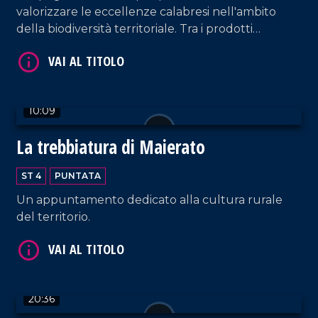
valorizzare le eccellenze calabresi nell'ambito
della biodiversità territoriale. Tra i prodotti
identitari troviamo "le prugne dei frati" di
Terranova Sappo Minulio.
VAI AL TITOLO
10:09
La trebbiatura di Maierato
ST 4
PUNTATA
Un appuntamento dedicato alla cultura rurale
del territorio.
VAI AL TITOLO
20:36