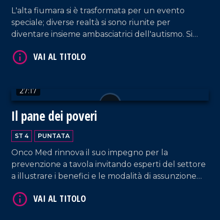
L'alta fiumara si è trasformata per un evento
speciale; diverse realtà si sono riunite per
diventare insieme ambasciatrici dell'autismo. Si
genera così un Natale autentico per iniziare a dar
voce ad ogni bisbiglio.
VAI AL TITOLO
27:17
Il pane dei poveri
ST 4
PUNTATA
Onco Med rinnova il suo impegno per la
prevenzione a tavola invitando esperti del settore
VAI AL TITOLO
a illustrare i benefici e le modalità di assunzione
del frutto autunnale più apprezzato: la castagna.