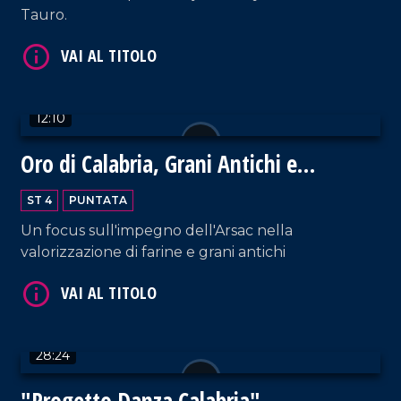
Tauro.
VAI AL TITOLO
12:10
Oro di Calabria, Grani Antichi e
Biodiversità
ST 4
PUNTATA
Un focus sull'impegno dell'Arsac nella
VAI AL TITOLO
valorizzazione di farine e grani antichi
28:24
"Progetto Danza Calabria"