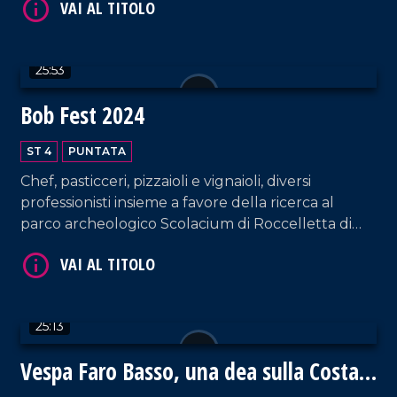
VAI AL TITOLO
25:53
Bob Fest 2024
ST 4
PUNTATA
Chef, pasticceri, pizzaioli e vignaioli, diversi
VAI AL TITOLO
professionisti insieme a favore della ricerca al
parco archeologico Scolacium di Roccelletta di
Borgia.
25:13
Vespa Faro Basso, una dea sulla Costa
VAI AL TITOLO