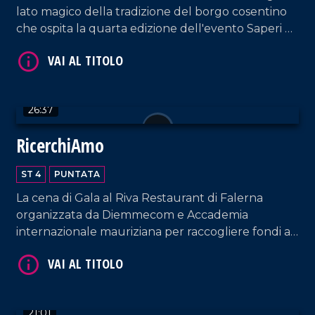
lato magico della tradizione del borgo cosentino
che ospita la quarta edizione dell'evento Saperi e
Sapori d'Autunno.
VAI AL TITOLO
26:37
RicerchiAmo
ST 4
PUNTATA
La cena di Gala al Riva Restaurant di Falerna
organizzata da Diemmecom e Accademia
internazionale mauriziana per raccogliere fondi a
VAI AL TITOLO
sostegno della ricerca medico-scientifica da parte
dell'UMG.
21:01