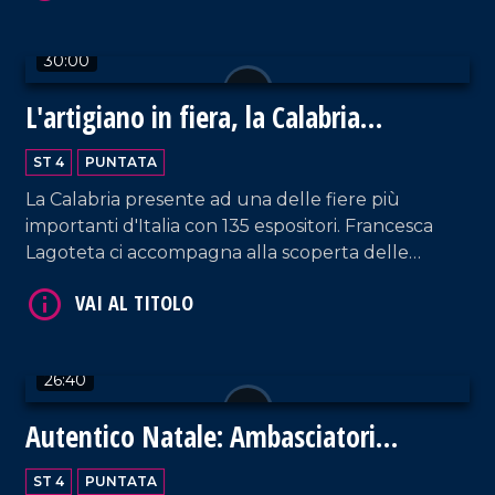
30:00
L'artigiano in fiera, la Calabria
protagonista a Milano
VAI AL TITOLO
ST 4
PUNTATA
La Calabria presente ad una delle fiere più
importanti d'Italia con 135 espositori. Francesca
Lagoteta ci accompagna alla scoperta delle
aziende che con orgoglio raccontano il settore
primario e secondario del territorio, tra gli ospiti
due eccellenze Antonio Giulio Grande e
Fortunato Amarelli. Un incontro importante tra
26:40
passato e futuro che ha uno sguardo rivolto verso
VAI AL TITOLO
il progresso.
Autentico Natale: Ambasciatori
dell'Autismo
ST 4
PUNTATA