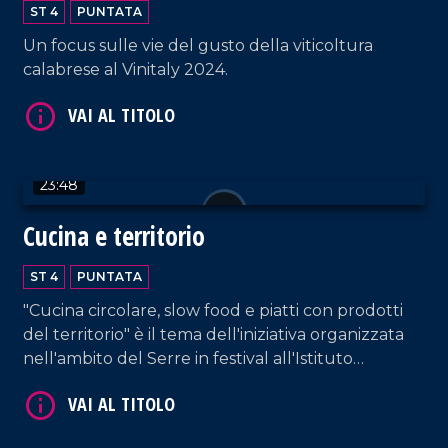
ST 4
PUNTATA
Un focus sulle vie del gusto della viticoltura
calabrese al Vinitaly 2024.
VAI AL TITOLO
23:48
Cucina e territorio
ST 4
PUNTATA
"Cucina circolare, slow food e piatti con prodotti
VAI AL TITOLO
del territorio" è il tema dell'iniziativa organizzata
nell'ambito del Serre in festival all'Istituto
alberghiero di Vibo Valentia.