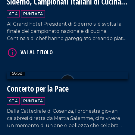
Siderno, Campionati Italiani di Cucina
2024
ST 4
PUNTATA
Al Grand hotel President di Siderno si è svolta la
finale del campionato nazionale di cucina.
Centinaia di chef hanno gareggiato creando piatti
VAI AL TITOLO
meravigliosi della tradizione italiana. Un evento
unico, ricco di emozioni e sapori.
56:58
Concerto per la Pace
ST 4
PUNTATA
Dalla Cattedrale di Cosenza, l'orchestra giovani
VAI AL TITOLO
calabresi diretta da Mattia Salemme, ci fa vivere
un momento di unione e bellezza che celebra
speranza e solidarietà.