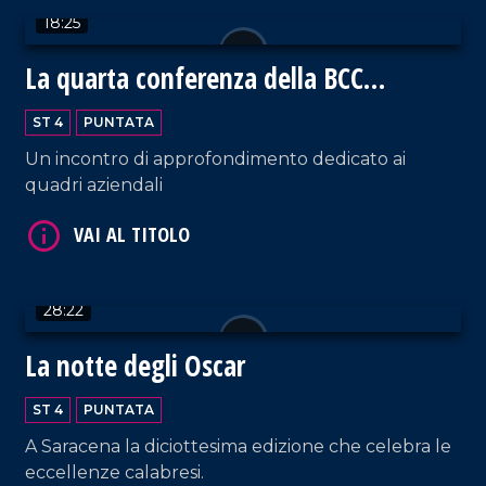
18:25
La quarta conferenza della BCC
Mediocrati
ST 4
PUNTATA
Un incontro di approfondimento dedicato ai
quadri aziendali
VAI AL TITOLO
28:22
La notte degli Oscar
ST 4
PUNTATA
A Saracena la diciottesima edizione che celebra le
VAI AL TITOLO
eccellenze calabresi.