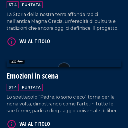
Calabria Greca
ST 4
PUNTATA
La Storia della nostra terra affonda radici
nell'antica Magna Grecia, un'eredità di cultura e
tradizioni che ancora oggi ci definisce. Il progetto
Palèa Jenèa ha esplorato questo legame
VAI AL TITOLO
profondo, coinvolgendo tutte le scuole di Reggio
Calabria.
28:44
Emozioni in scena
ST 4
PUNTATA
Lo spettacolo "Padre, io sono cieco" torna per la
nona volta, dimostrando come l'arte, in tutte le
VAI AL TITOLO
sue forme, parli un linguaggio universale di libertà
e bellezza, dove la parola diversità non esiste.