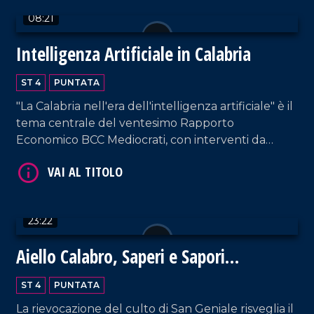
08:21
Intelligenza Artificiale in Calabria
ST 4
PUNTATA
VAI AL TITOLO
"La Calabria nell'era dell'intelligenza artificiale" è il
tema centrale del ventesimo Rapporto
Economico BCC Mediocrati, con interventi da
parte di professionisti del settore su vantaggi e
svantaggi delle nuove tecnologie.
23:22
VAI AL TITOLO
Aiello Calabro, Saperi e Sapori
d'Autunno 2024: un viaggio tra storia,
ST 4
PUNTATA
tradizioni e fede
La rievocazione del culto di San Geniale risveglia il