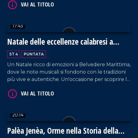
17:43
Natale delle eccellenze calabresi a
VAI AL TITOLO
Belvedere Marittimo
ST 4
PUNTATA
Un Natale ricco di emozioni a Belvedere Marittima,
dove le note musicali si fondono con le tradizioni
più vive e autentiche. Un'occasione per scoprire le
eccellenze enogastronomiche del territorio.
VAI AL TITOLO
20:14
Palèa Jenèa, Orme nella Storia della