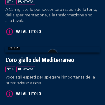
VAI AL TITOLO
ST 4
PUNTATA
A Camigliatello per raccontare i sapori della terra,
dalla sperimentazione, alla trasformazione sino
alla tavola
20:03
VAI AL TITOLO
L'oro giallo del Mediterraneo
ST 4
PUNTATA
Voce agli esperti per spiegare l'importanza della
prevenzione a casa
VAI AL TITOLO