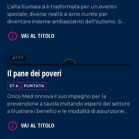
L'alta fiumara si è trasformata per un evento
speciale; diverse realtà si sono riunite per
diventare insieme ambasciatrici dell'autismo. Si
genera così un Natale autentico per iniziare a dar
voce ad ogni bisbiglio.
VAI AL TITOLO
27:17
Il pane dei poveri
ST 4
PUNTATA
Onco Med rinnova il suo impegno per la
prevenzione a tavola invitando esperti del settore
VAI AL TITOLO
a illustrare i benefici e le modalità di assunzione
del frutto autunnale più apprezzato: la castagna.