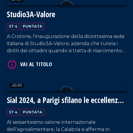
Studio3A-Valore
ST 4
PUNTATA
A Crotone, l'inaugurazione della diciottesima sede
VAI AL TITOLO
italiana di Studio3A-Valore, azienda che tutela i
diritti dei cittadini quando si tratta di risarcimento
danni.
25:35
Sial 2024, a Parigi sfilano le eccellenze
VAI AL TITOLO
gastronomiche della Calabria
ST 4
PUNTATA
Al sessantesimo salone internazionale
dell'agroalimentare, la Calabria si afferma in