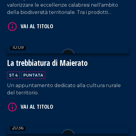
valorizzare le eccellenze calabresi nell'ambito
della biodiversità territoriale. Tra i prodotti
identitari troviamo "le prugne dei frati" di
Terranova Sappo Minulio.
VAI AL TITOLO
10:09
La trebbiatura di Maierato
ST 4
PUNTATA
Un appuntamento dedicato alla cultura rurale
del territorio.
VAI AL TITOLO
20:36