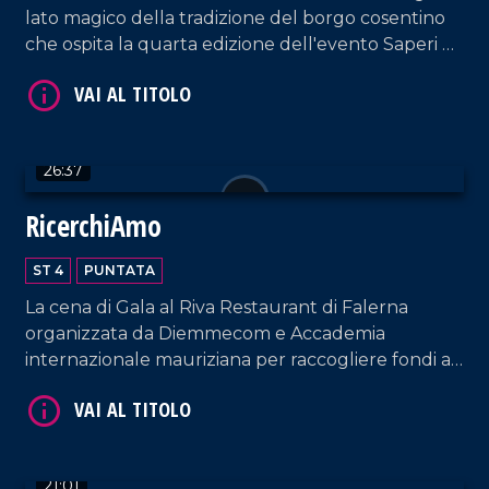
lato magico della tradizione del borgo cosentino
che ospita la quarta edizione dell'evento Saperi e
Sapori d'Autunno.
VAI AL TITOLO
26:37
RicerchiAmo
ST 4
PUNTATA
La cena di Gala al Riva Restaurant di Falerna
organizzata da Diemmecom e Accademia
internazionale mauriziana per raccogliere fondi a
VAI AL TITOLO
sostegno della ricerca medico-scientifica da parte
dell'UMG.
21:01