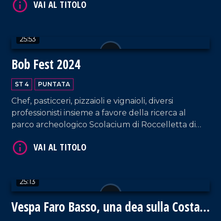
VAI AL TITOLO
25:53
Bob Fest 2024
ST 4
PUNTATA
Chef, pasticceri, pizzaioli e vignaioli, diversi
VAI AL TITOLO
professionisti insieme a favore della ricerca al
parco archeologico Scolacium di Roccelletta di
Borgia.
25:13
Vespa Faro Basso, una dea sulla Costa
VAI AL TITOLO