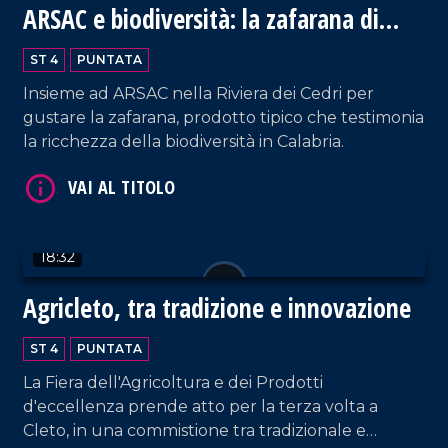
ARSAC e biodiversità: la zafarana di
Tortora
ST 4
PUNTATA
VAI AL TITOLO
Insieme ad ARSAC nella Riviera dei Cedri per
gustare la zafarana, prodotto tipico che testimonia
la ricchezza della biodiversità in Calabria.
18:32
VAI AL TITOLO
Agricleto, tra tradizione e innovazione
ST 4
PUNTATA
La Fiera dell'Agricoltura e dei Prodotti
d'eccellenza prende atto per la terza volta a
Cleto, in una commistione tra tradizionale e