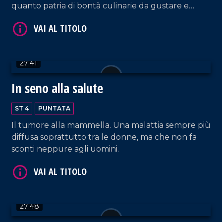
quanto patria di bontà culinarie da gustare e
ammirare!
VAI AL TITOLO
27:41
In seno alla salute
ST 4
PUNTATA
Il tumore alla mammella. Una malattia sempre più
diffusa soprattutto tra le donne, ma che non fa
sconti neppure agli uomini.
VAI AL TITOLO
27:48