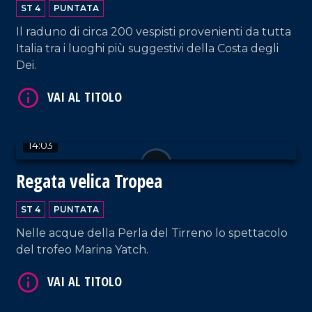
degli Dei
ST 4
PUNTATA
Il raduno di circa 200 vespisti provenienti da tutta
Italia tra i luoghi più suggestivi della Costa degli
Dei.
VAI AL TITOLO
14:03
Regata velica Tropea
ST 4
PUNTATA
Nelle acque della Perla del Tirreno lo spettacolo
del trofeo Marina Yatch.
VAI AL TITOLO