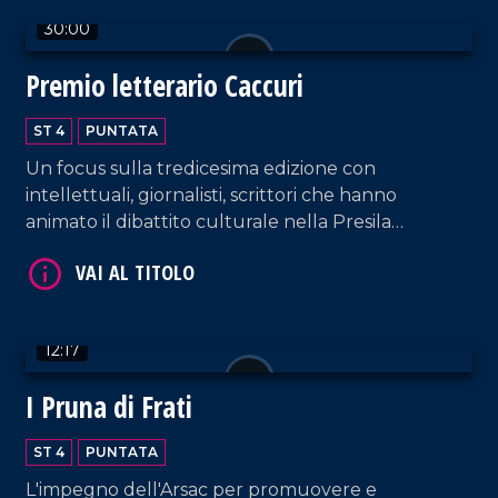
30:00
Premio letterario Caccuri
ST 4
PUNTATA
VAI AL TITOLO
Un focus sulla tredicesima edizione con
intellettuali, giornalisti, scrittori che hanno
animato il dibattito culturale nella Presila
crotonese.
12:17
I Pruna di Frati
VAI AL TITOLO
ST 4
PUNTATA
L'impegno dell'Arsac per promuovere e