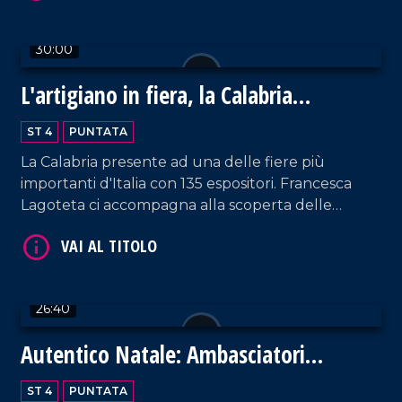
30:00
L'artigiano in fiera, la Calabria
protagonista a Milano
VAI AL TITOLO
ST 4
PUNTATA
La Calabria presente ad una delle fiere più
importanti d'Italia con 135 espositori. Francesca
Lagoteta ci accompagna alla scoperta delle
aziende che con orgoglio raccontano il settore
primario e secondario del territorio, tra gli ospiti
due eccellenze Antonio Giulio Grande e
Fortunato Amarelli. Un incontro importante tra
26:40
passato e futuro che ha uno sguardo rivolto verso
VAI AL TITOLO
il progresso.
Autentico Natale: Ambasciatori
dell'Autismo
ST 4
PUNTATA