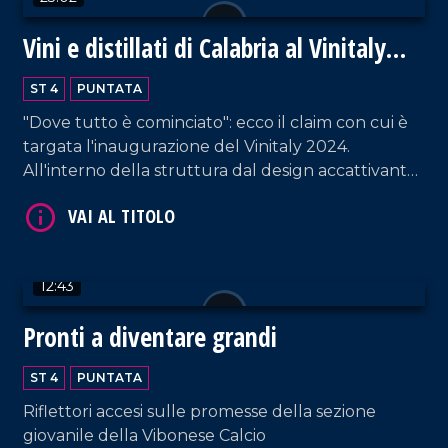
Vini e distillati di Calabria al Vinitaly
2024
ST 4
PUNTATA
"Dove tutto è cominciato": ecco il claim con cui è
VAI AL TITOLO
targata l'inaugurazione del Vinitaly 2024.
All'interno della struttura dal design accattivante,
i proprietari di circa ottanta cantine - provenienti
da tutta la Calabria - raccontano la propria
azienda. Un'ottima vetrina per esportare la
vitivinicultura non solo fuori dalla regione, ma
12:43
anche dall'Italia.
Pronti a diventare grandi
VAI AL TITOLO
ST 4
PUNTATA
Riflettori accesi sulle promesse della sezione
giovanile della Vibonese Calcio