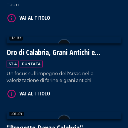
Tauro.
VAI AL TITOLO
12:10
Oro di Calabria, Grani Antichi e
Biodiversità
ST 4
PUNTATA
Un focus sull'impegno dell'Arsac nella
VAI AL TITOLO
valorizzazione di farine e grani antichi
28:24
"Progetto Danza Calabria"