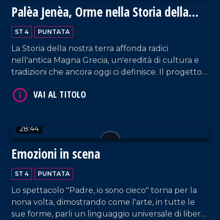
Palèa Jenèa, Orme nella Storia della
Calabria Greca
ST 4
PUNTATA
La Storia della nostra terra affonda radici
nell'antica Magna Grecia, un'eredità di cultura e
tradizioni che ancora oggi ci definisce. Il progetto
Palèa Jenèa ha esplorato questo legame
VAI AL TITOLO
profondo, coinvolgendo tutte le scuole di Reggio
Calabria.
28:44
Emozioni in scena
ST 4
PUNTATA
Lo spettacolo "Padre, io sono cieco" torna per la
VAI AL TITOLO
nona volta, dimostrando come l'arte, in tutte le
sue forme, parli un linguaggio universale di libertà