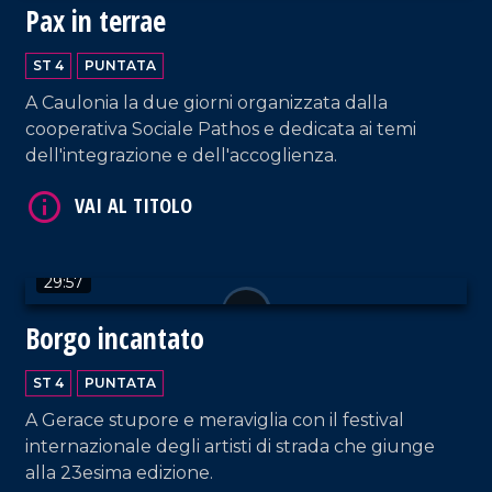
Pax in terrae
ST 4
PUNTATA
A Caulonia la due giorni organizzata dalla
cooperativa Sociale Pathos e dedicata ai temi
VAI AL TITOLO
dell'integrazione e dell'accoglienza.
29:57
Borgo incantato
VAI AL TITOLO
ST 4
PUNTATA
A Gerace stupore e meraviglia con il festival
internazionale degli artisti di strada che giunge
alla 23esima edizione.