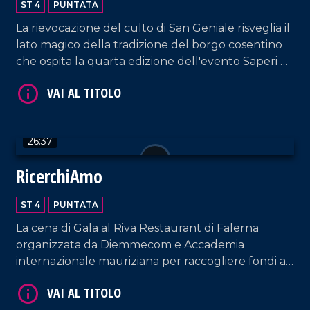
ST 4
PUNTATA
tradizioni e fede
La rievocazione del culto di San Geniale risveglia il
lato magico della tradizione del borgo cosentino
che ospita la quarta edizione dell'evento Saperi e
Sapori d'Autunno.
VAI AL TITOLO
26:37
RicerchiAmo
ST 4
PUNTATA
La cena di Gala al Riva Restaurant di Falerna
organizzata da Diemmecom e Accademia
internazionale mauriziana per raccogliere fondi a
VAI AL TITOLO
sostegno della ricerca medico-scientifica da parte
dell'UMG.