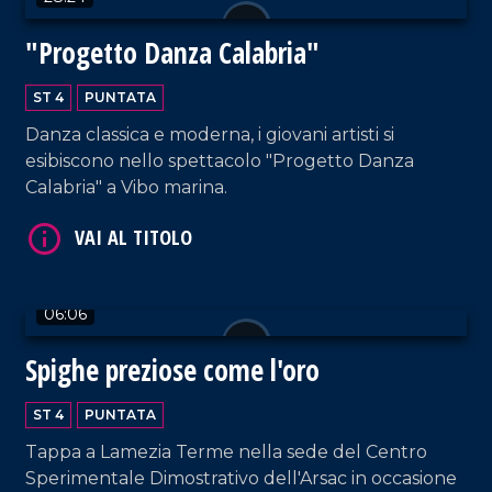
"Progetto Danza Calabria"
VAI AL TITOLO
ST 4
PUNTATA
Danza classica e moderna, i giovani artisti si
esibiscono nello spettacolo "Progetto Danza
Calabria" a Vibo marina.
VAI AL TITOLO
06:06
Spighe preziose come l'oro
ST 4
PUNTATA
Tappa a Lamezia Terme nella sede del Centro
Sperimentale Dimostrativo dell'Arsac in occasione