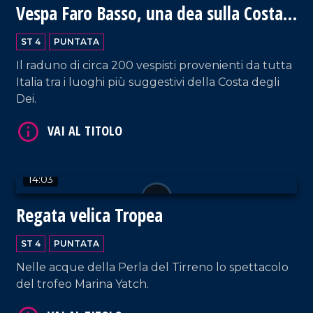
Vespa Faro Basso, una dea sulla Costa
VAI AL TITOLO
degli Dei
ST 4
PUNTATA
Il raduno di circa 200 vespisti provenienti da tutta
Italia tra i luoghi più suggestivi della Costa degli
Dei.
VAI AL TITOLO
14:03
Regata velica Tropea
ST 4
PUNTATA
Nelle acque della Perla del Tirreno lo spettacolo
del trofeo Marina Yatch.
VAI AL TITOLO