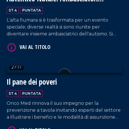
dell'Autismo
ST 4
PUNTATA
L'alta fiumara si è trasformata per un evento
speciale; diverse realtà si sono riunite per
diventare insieme ambasciatrici dell'autismo. Si
genera così un Natale autentico per iniziare a dar
voce ad ogni bisbiglio.
VAI AL TITOLO
27:17
Il pane dei poveri
ST 4
PUNTATA
Onco Med rinnova il suo impegno per la
prevenzione a tavola invitando esperti del settore
VAI AL TITOLO
a illustrare i benefici e le modalità di assunzione
del frutto autunnale più apprezzato: la castagna.