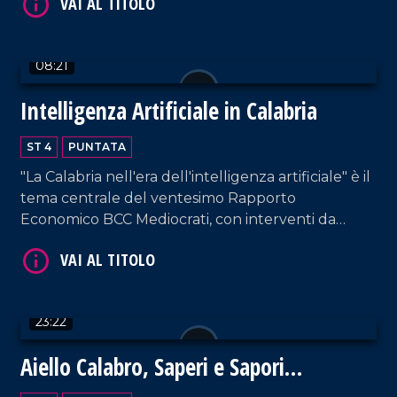
08:21
Intelligenza Artificiale in Calabria
ST 4
PUNTATA
VAI AL TITOLO
"La Calabria nell'era dell'intelligenza artificiale" è il
tema centrale del ventesimo Rapporto
Economico BCC Mediocrati, con interventi da
parte di professionisti del settore su vantaggi e
svantaggi delle nuove tecnologie.
23:22
VAI AL TITOLO
Aiello Calabro, Saperi e Sapori
d'Autunno 2024: un viaggio tra storia,