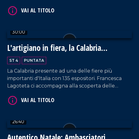
e bellezza, dove la parola diversità non esiste.
30:00
L'artigiano in fiera, la Calabria
VAI AL TITOLO
protagonista a Milano
ST 4
PUNTATA
La Calabria presente ad una delle fiere più
importanti d'Italia con 135 espositori. Francesca
Lagoteta ci accompagna alla scoperta delle
aziende che con orgoglio raccontano il settore
primario e secondario del territorio, tra gli ospiti
due eccellenze Antonio Giulio Grande e
Fortunato Amarelli. Un incontro importante tra
26:40
passato e futuro che ha uno sguardo rivolto verso
VAI AL TITOLO
il progresso.
Autentico Natale: Ambasciatori