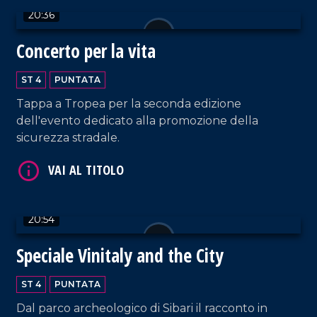
20:36
Concerto per la vita
ST 4
PUNTATA
Tappa a Tropea per la seconda edizione
VAI AL TITOLO
dell'evento dedicato alla promozione della
sicurezza stradale.
20:54
Speciale Vinitaly and the City
VAI AL TITOLO
ST 4
PUNTATA
Dal parco archeologico di Sibari il racconto in