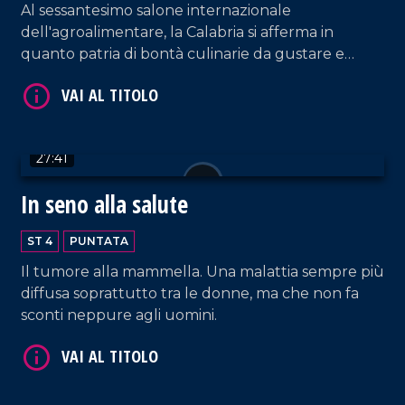
Al sessantesimo salone internazionale
dell'agroalimentare, la Calabria si afferma in
quanto patria di bontà culinarie da gustare e
ammirare!
VAI AL TITOLO
27:41
In seno alla salute
ST 4
PUNTATA
Il tumore alla mammella. Una malattia sempre più
diffusa soprattutto tra le donne, ma che non fa
VAI AL TITOLO
sconti neppure agli uomini.