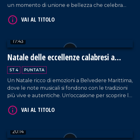
un momento di unione e bellezza che celebra
speranza e solidarietà.
17:43
Natale delle eccellenze calabresi a
VAI AL TITOLO
Belvedere Marittimo
ST 4
PUNTATA
Un Natale ricco di emozioni a Belvedere Marittima,
dove le note musicali si fondono con le tradizioni
più vive e autentiche. Un'occasione per scoprire le
eccellenze enogastronomiche del territorio.
VAI AL TITOLO
20:14