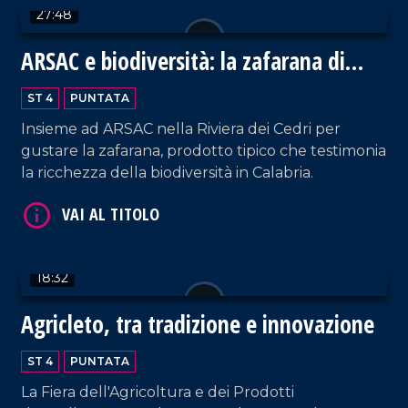
27:48
ARSAC e biodiversità: la zafarana di
Tortora
VAI AL TITOLO
ST 4
PUNTATA
Insieme ad ARSAC nella Riviera dei Cedri per
gustare la zafarana, prodotto tipico che testimonia
la ricchezza della biodiversità in Calabria.
VAI AL TITOLO
18:32
Agricleto, tra tradizione e innovazione
ST 4
PUNTATA
La Fiera dell'Agricoltura e dei Prodotti