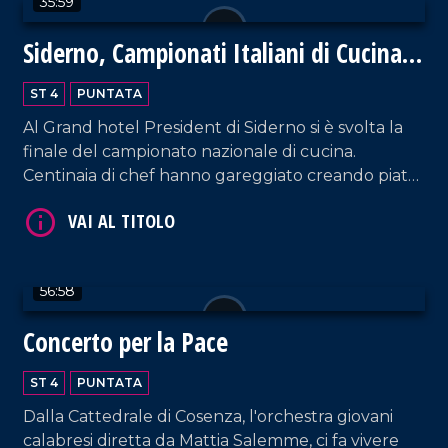
35:59
Siderno, Campionati Italiani di Cucina
2024
ST 4
PUNTATA
Al Grand hotel President di Siderno si è svolta la
finale del campionato nazionale di cucina.
Centinaia di chef hanno gareggiato creando piatti
VAI AL TITOLO
meravigliosi della tradizione italiana. Un evento
unico, ricco di emozioni e sapori.
56:58
Concerto per la Pace
ST 4
PUNTATA
VAI AL TITOLO
Dalla Cattedrale di Cosenza, l'orchestra giovani
calabresi diretta da Mattia Salemme, ci fa vivere