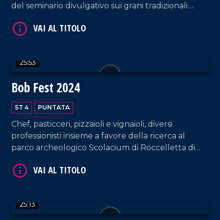
del seminario divulgativo sui grani tradizionali
della Calabria, tra tutela, storia e biodiversità.
VAI AL TITOLO
25:53
Bob Fest 2024
ST 4
PUNTATA
Chef, pasticceri, pizzaioli e vignaioli, diversi
VAI AL TITOLO
professionisti insieme a favore della ricerca al
parco archeologico Scolacium di Roccelletta di
Borgia.
25:13