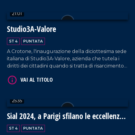
21:01
Studio3A-Valore
ST 4
PUNTATA
VAI AL TITOLO
A Crotone, l'inaugurazione della diciottesima sede
italiana di Studio3A-Valore, azienda che tutela i
diritti dei cittadini quando si tratta di risarcimento
danni.
25:35
VAI AL TITOLO
Sial 2024, a Parigi sfilano le eccellenze
gastronomiche della Calabria
ST 4
PUNTATA