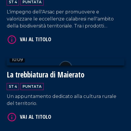
ST 4
PUNTATA
L'impegno dell'Arsac per promuovere e
valorizzare le eccellenze calabresi nell'ambito
della biodiversità territoriale. Tra i prodotti
identitari troviamo "le prugne dei frati" di
Terranova Sappo Minulio.
VAI AL TITOLO
10:09
La trebbiatura di Maierato
ST 4
PUNTATA
Un appuntamento dedicato alla cultura rurale
del territorio.
VAI AL TITOLO