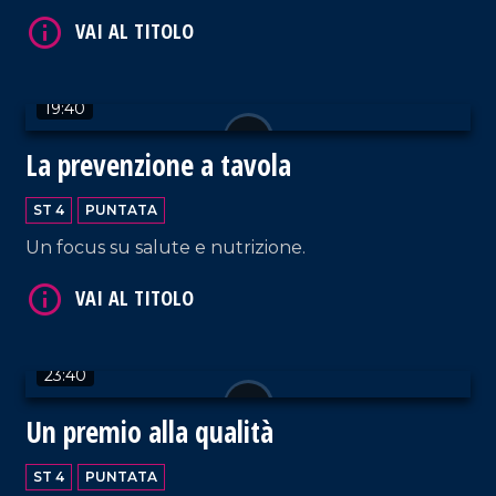
19:40
VAI AL TITOLO
La prevenzione a tavola
ST 4
PUNTATA
Un focus su salute e nutrizione.
23:40
VAI AL TITOLO
Un premio alla qualità
ST 4
PUNTATA