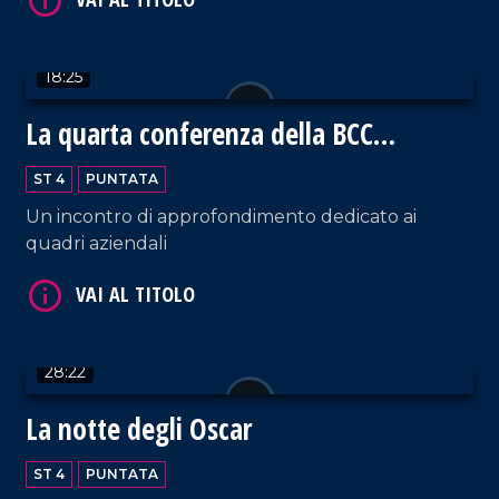
VAI AL TITOLO
18:25
La quarta conferenza della BCC
Mediocrati
ST 4
PUNTATA
Un incontro di approfondimento dedicato ai
quadri aziendali
VAI AL TITOLO
28:22
La notte degli Oscar
ST 4
PUNTATA