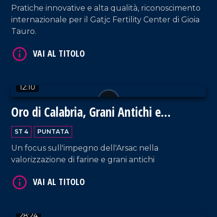
Pratiche innovative e alta qualità, riconoscimento
internazionale per il Gatjc Fertility Center di Gioia
Tauro.
VAI AL TITOLO
12:10
Oro di Calabria, Grani Antichi e
Biodiversità
ST 4
PUNTATA
VAI AL TITOLO
Un focus sull'impegno dell'Arsac nella
valorizzazione di farine e grani antichi
28:24