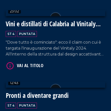
23:02
Vini e distillati di Calabria al Vinitaly
2024
ST 4
PUNTATA
VAI AL TITOLO
"Dove tutto è cominciato": ecco il claim con cui è
targata l'inaugurazione del Vinitaly 2024.
All'interno della struttura dal design accattivante,
i proprietari di circa ottanta cantine - provenienti
da tutta la Calabria - raccontano la propria
azienda. Un'ottima vetrina per esportare la
vitivinicultura non solo fuori dalla regione, ma
12:43
anche dall'Italia.
VAI AL TITOLO
Pronti a diventare grandi
ST 4
PUNTATA