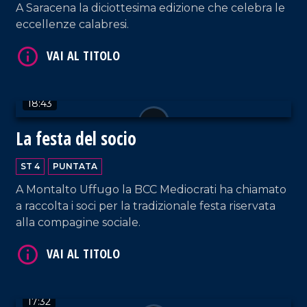
A Saracena la diciottesima edizione che celebra le
VAI AL TITOLO
eccellenze calabresi.
18:43
La festa del socio
VAI AL TITOLO
ST 4
PUNTATA
A Montalto Uffugo la BCC Mediocrati ha chiamato
a raccolta i soci per la tradizionale festa riservata
alla compagine sociale.
VAI AL TITOLO
17:32