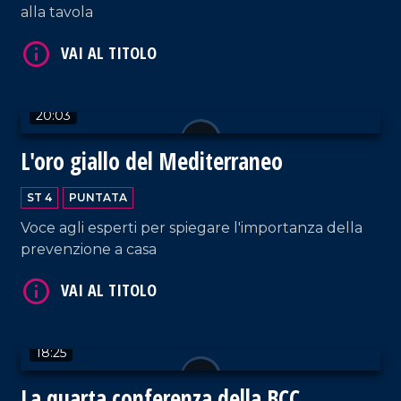
alla tavola
20:03
VAI AL TITOLO
L'oro giallo del Mediterraneo
ST 4
PUNTATA
Voce agli esperti per spiegare l'importanza della
prevenzione a casa
VAI AL TITOLO
18:25
La quarta conferenza della BCC