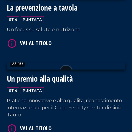
La prevenzione a tavola
VAI AL TITOLO
ST 4
PUNTATA
Un focus su salute e nutrizione.
23:40
VAI AL TITOLO
Un premio alla qualità
ST 4
PUNTATA
Pratiche innovative e alta qualità, riconoscimento
internazionale per il Gatjc Fertility Center di Gioia
Tauro.