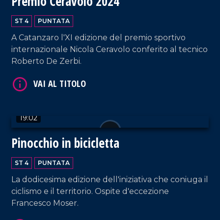
Premio Ceravolo 2024
ST 4
PUNTATA
A Catanzaro l'XI edizione del premio sportivo
internazionale Nicola Ceravolo conferito al tecnico
VAI AL TITOLO
Roberto De Zerbi.
19:02
Pinocchio in bicicletta
ST 4
PUNTATA
VAI AL TITOLO
La dodicesima edizione dell'iniziativa che coniuga il
ciclismo e il territorio. Ospite d'eccezione
Francesco Moser.