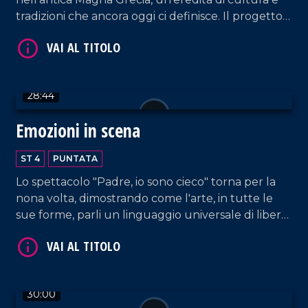
tradizioni che ancora oggi ci definisce. Il progetto
Palèa Jenèa ha esplorato questo legame
profondo, coinvolgendo tutte le scuole di Reggio
VAI AL TITOLO
Calabria.
28:44
Emozioni in scena
ST 4
PUNTATA
Lo spettacolo "Padre, io sono cieco" torna per la
nona volta, dimostrando come l'arte, in tutte le
VAI AL TITOLO
sue forme, parli un linguaggio universale di libertà
e bellezza, dove la parola diversità non esiste.
30:00