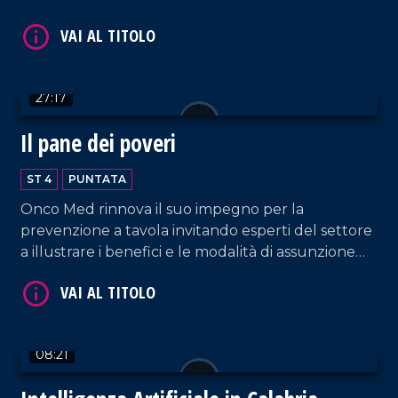
genera così un Natale autentico per iniziare a dar
voce ad ogni bisbiglio.
VAI AL TITOLO
27:17
Il pane dei poveri
ST 4
PUNTATA
Onco Med rinnova il suo impegno per la
prevenzione a tavola invitando esperti del settore
a illustrare i benefici e le modalità di assunzione
VAI AL TITOLO
del frutto autunnale più apprezzato: la castagna.
08:21