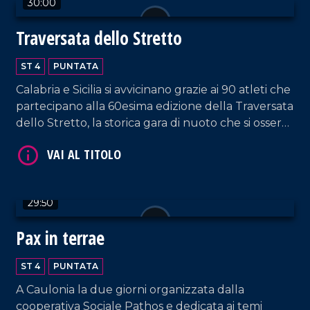
30:00
Traversata dello Stretto
VAI AL TITOLO
ST 4
PUNTATA
Calabria e Sicilia si avvicinano grazie ai 90 atleti che
partecipano alla 60esima edizione della Traversata
dello Stretto, la storica gara di nuoto che si osserva
con stupore dal 1954!
VAI AL TITOLO
29:50
Pax in terrae
ST 4
PUNTATA
A Caulonia la due giorni organizzata dalla
cooperativa Sociale Pathos e dedicata ai temi