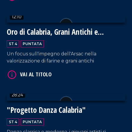
VAI AL TITOLO
12:10
Oro di Calabria, Grani Antichi e
Biodiversità
ST 4
PUNTATA
Un focus sull'impegno dell'Arsac nella
VAI AL TITOLO
valorizzazione di farine e grani antichi
28:24
"Progetto Danza Calabria"
VAI AL TITOLO
ST 4
PUNTATA
Danza classica e moderna, i giovani artisti si