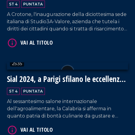
ST 4
PUNTATA
A Crotone, l'inaugurazione della diciottesima sede
VAI AL TITOLO
italiana di Studio3A-Valore, azienda che tutela i
diritti dei cittadini quando si tratta di risarcimento
danni.
25:35
Sial 2024, a Parigi sfilano le eccellenze
VAI AL TITOLO
gastronomiche della Calabria
ST 4
PUNTATA
Al sessantesimo salone internazionale
dell'agroalimentare, la Calabria si afferma in
quanto patria di bontà culinarie da gustare e
ammirare!