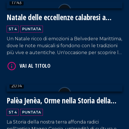
17:43
Natale delle eccellenze calabresi a
Belvedere Marittimo
VAI AL TITOLO
ST 4
PUNTATA
Un Natale ricco di emozioni a Belvedere Marittima,
dove le note musicali si fondono con le tradizioni
più vive e autentiche. Un'occasione per scoprire le
eccellenze enogastronomiche del territorio.
20:14
VAI AL TITOLO
Palèa Jenèa, Orme nella Storia della
Calabria Greca
ST 4
PUNTATA
La Storia della nostra terra affonda radici
nell'antica Magna Grecia, un'eredità di cultura e