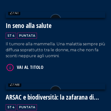
VAI AL TITOLO
27:41
In seno alla salute
ST 4
PUNTATA
Il tumore alla mammella. Una malattia sempre più
diffusa soprattutto tra le donne, ma che non fa
sconti neppure agli uomini.
VAI AL TITOLO
27:48
ARSAC e biodiversità: la zafarana di
Tortora
ST 4
PUNTATA