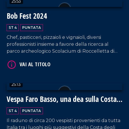
25:53
Bob Fest 2024
ST 4
PUNTATA
Chef, pasticceri, pizzaioli e vignaioli, diversi
professionisti insieme a favore della ricerca al
VAI AL TITOLO
parco archeologico Scolacium di Roccelletta di
Borgia.
25:13
Vespa Faro Basso, una dea sulla Costa
VAI AL TITOLO
degli Dei
ST 4
PUNTATA
Il raduno di circa 200 vespisti provenienti da tutta
Italia tra i luoghi più suggestivi della Costa degli