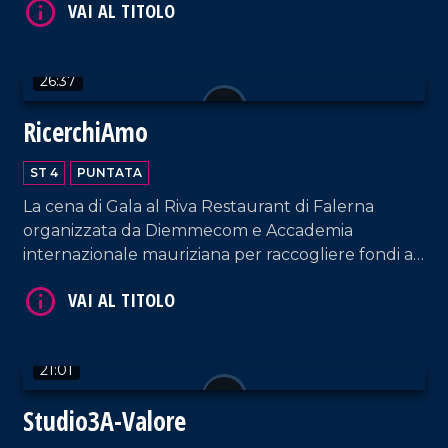
VAI AL TITOLO
26:37
RicerchiAmo
ST 4
PUNTATA
La cena di Gala al Riva Restaurant di Falerna
organizzata da Diemmecom e Accademia
internazionale mauriziana per raccogliere fondi a
sostegno della ricerca medico-scientifica da parte
VAI AL TITOLO
dell'UMG.
21:01
Studio3A-Valore