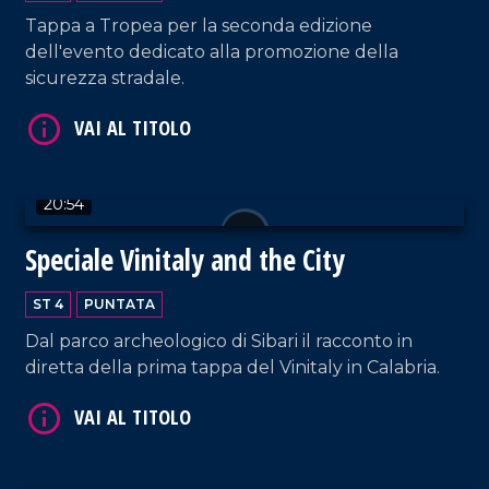
Tappa a Tropea per la seconda edizione
dell'evento dedicato alla promozione della
VAI AL TITOLO
sicurezza stradale.
20:54
Speciale Vinitaly and the City
VAI AL TITOLO
ST 4
PUNTATA
Dal parco archeologico di Sibari il racconto in
diretta della prima tappa del Vinitaly in Calabria.