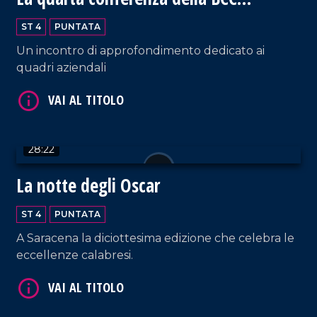
Mediocrati
ST 4
PUNTATA
Un incontro di approfondimento dedicato ai
quadri aziendali
VAI AL TITOLO
28:22
La notte degli Oscar
ST 4
PUNTATA
A Saracena la diciottesima edizione che celebra le
eccellenze calabresi.
VAI AL TITOLO