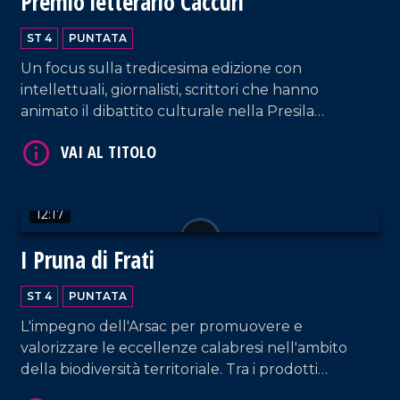
Premio letterario Caccuri
ST 4
PUNTATA
Un focus sulla tredicesima edizione con
VAI AL TITOLO
intellettuali, giornalisti, scrittori che hanno
animato il dibattito culturale nella Presila
crotonese.
12:17
I Pruna di Frati
VAI AL TITOLO
ST 4
PUNTATA
L'impegno dell'Arsac per promuovere e
valorizzare le eccellenze calabresi nell'ambito
della biodiversità territoriale. Tra i prodotti
identitari troviamo "le prugne dei frati" di