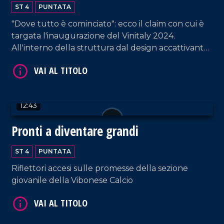
2024
ST 4
PUNTATA
"Dove tutto è cominciato": ecco il claim con cui è
targata l'inaugurazione del Vinitaly 2024.
VAI AL TITOLO
All'interno della struttura dal design accattivante,
i proprietari di circa ottanta cantine - provenienti
da tutta la Calabria - raccontano la propria
azienda. Un'ottima vetrina per esportare la
vitivinicultura non solo fuori dalla regione, ma
12:43
anche dall'Italia.
Pronti a diventare grandi
VAI AL TITOLO
ST 4
PUNTATA
Riflettori accesi sulle promesse della sezione
giovanile della Vibonese Calcio