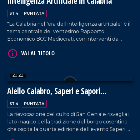
Intelligenza Artificiale in Calabria
ST 4
PUNTATA
VAI AL TITOLO
"La Calabria nell'era dell'intelligenza artificiale" è il
tema centrale del ventesimo Rapporto
Economico BCC Mediocrati, con interventi da
parte di professionisti del settore su vantaggi e
svantaggi delle nuove tecnologie.
23:22
Aiello Calabro, Saperi e Sapori
VAI AL TITOLO
d'Autunno 2024: un viaggio tra storia,
ST 4
PUNTATA
tradizioni e fede
La rievocazione del culto di San Geniale risveglia il
lato magico della tradizione del borgo cosentino
che ospita la quarta edizione dell'evento Saperi e
Sapori d'Autunno.