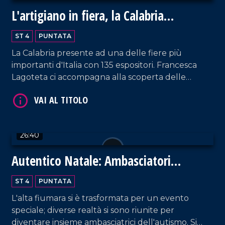
L'artigiano in fiera, la Calabria
protagonista a Milano
ST 4
PUNTATA
VAI AL TITOLO
La Calabria presente ad una delle fiere più
importanti d'Italia con 135 espositori. Francesca
Lagoteta ci accompagna alla scoperta delle
aziende che con orgoglio raccontano il settore
primario e secondario del territorio, tra gli ospiti
due eccellenze Antonio Giulio Grande e
Fortunato Amarelli. Un incontro importante tra
26:40
passato e futuro che ha uno sguardo rivolto verso
il progresso.
VAI AL TITOLO
Autentico Natale: Ambasciatori
dell'Autismo
ST 4
PUNTATA
L'alta fiumara si è trasformata per un evento
speciale; diverse realtà si sono riunite per
diventare insieme ambasciatrici dell'autismo. Si