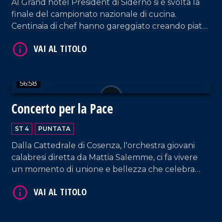
Al Grand hotel President di Siderno si è svolta la
finale del campionato nazionale di cucina.
Centinaia di chef hanno gareggiato creando piatti
meravigliosi della tradizione italiana. Un evento
VAI AL TITOLO
unico, ricco di emozioni e sapori.
56:58
Concerto per la Pace
ST 4
PUNTATA
Dalla Cattedrale di Cosenza, l'orchestra giovani
VAI AL TITOLO
calabresi diretta da Mattia Salemme, ci fa vivere
un momento di unione e bellezza che celebra
speranza e solidarietà.