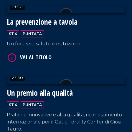
19:40
VAI AL TITOLO
La prevenzione a tavola
ST 4
PUNTATA
Un focus su salute e nutrizione.
23:40
VAI AL TITOLO
Un premio alla qualità
ST 4
PUNTATA
Pratiche innovative e alta qualità, riconoscimento
internazionale per il Gatjc Fertility Center di Gioia
Tauro.