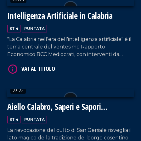
Intelligenza Artificiale in Calabria
ST 4
PUNTATA
VAI AL TITOLO
"La Calabria nell'era dell'intelligenza artificiale" è il
tema centrale del ventesimo Rapporto
Economico BCC Mediocrati, con interventi da
parte di professionisti del settore su vantaggi e
svantaggi delle nuove tecnologie.
23:22
Aiello Calabro, Saperi e Sapori
VAI AL TITOLO
d'Autunno 2024: un viaggio tra storia,
ST 4
PUNTATA
tradizioni e fede
La rievocazione del culto di San Geniale risveglia il
lato magico della tradizione del borgo cosentino