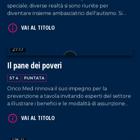
speciale; diverse realtà si sono riunite per
diventare insieme ambasciatrici dell'autismo. Si
genera così un Natale autentico per iniziare a dar
voce ad ogni bisbiglio.
VAI AL TITOLO
27:17
Il pane dei poveri
ST 4
PUNTATA
Onco Med rinnova il suo impegno per la
prevenzione a tavola invitando esperti del settore
a illustrare i benefici e le modalità di assunzione
VAI AL TITOLO
del frutto autunnale più apprezzato: la castagna.
08:21