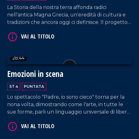
La Storia della nostra terra affonda radici
nell'antica Magna Grecia, un'eredità di cultura e
tradizioni che ancora oggi ci definisce. Il progetto
Palèa Jenèa ha esplorato questo legame
profondo, coinvolgendo tutte le scuole di Reggio
VAI AL TITOLO
Calabria.
28:44
Emozioni in scena
ST 4
PUNTATA
Lo spettacolo "Padre, io sono cieco" torna per la
nona volta, dimostrando come l'arte, in tutte le
VAI AL TITOLO
sue forme, parli un linguaggio universale di libertà
e bellezza, dove la parola diversità non esiste.