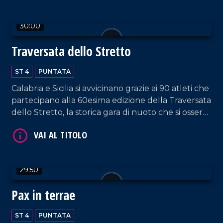
30:00
VAI AL TITOLO
Traversata dello Stretto
ST 4
PUNTATA
Calabria e Sicilia si avvicinano grazie ai 90 atleti che
partecipano alla 60esima edizione della Traversata
dello Stretto, la storica gara di nuoto che si osserva
con stupore dal 1954!
VAI AL TITOLO
29:50
Pax in terrae
ST 4
PUNTATA