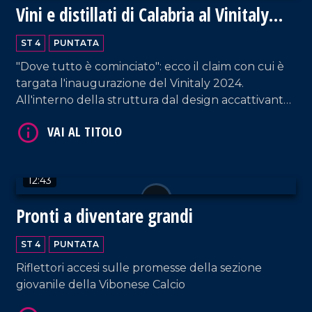
Vini e distillati di Calabria al Vinitaly
2024
ST 4
PUNTATA
"Dove tutto è cominciato": ecco il claim con cui è
VAI AL TITOLO
targata l'inaugurazione del Vinitaly 2024.
All'interno della struttura dal design accattivante,
i proprietari di circa ottanta cantine - provenienti
da tutta la Calabria - raccontano la propria
azienda. Un'ottima vetrina per esportare la
vitivinicultura non solo fuori dalla regione, ma
12:43
anche dall'Italia.
Pronti a diventare grandi
VAI AL TITOLO
ST 4
PUNTATA
Riflettori accesi sulle promesse della sezione
giovanile della Vibonese Calcio