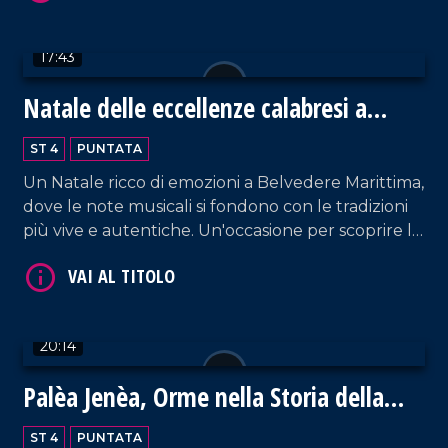
17:43
Natale delle eccellenze calabresi a
VAI AL TITOLO
Belvedere Marittimo
ST 4
PUNTATA
Un Natale ricco di emozioni a Belvedere Marittima,
dove le note musicali si fondono con le tradizioni
più vive e autentiche. Un'occasione per scoprire le
eccellenze enogastronomiche del territorio.
20:14
VAI AL TITOLO
Palèa Jenèa, Orme nella Storia della
Calabria Greca
ST 4
PUNTATA