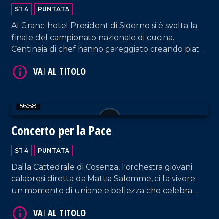
2024
ST 4
PUNTATA
Al Grand hotel President di Siderno si è svolta la
finale del campionato nazionale di cucina.
Centinaia di chef hanno gareggiato creando piatti
meravigliosi della tradizione italiana. Un evento
VAI AL TITOLO
unico, ricco di emozioni e sapori.
56:58
Concerto per la Pace
ST 4
PUNTATA
Dalla Cattedrale di Cosenza, l'orchestra giovani
VAI AL TITOLO
calabresi diretta da Mattia Salemme, ci fa vivere
un momento di unione e bellezza che celebra
speranza e solidarietà.