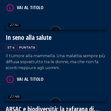
ammirare!
VAI AL TITOLO
27:41
In seno alla salute
ST 4
PUNTATA
Il tumore alla mammella. Una malattia sempre più
diffusa soprattutto tra le donne, ma che non fa
sconti neppure agli uomini.
VAI AL TITOLO
27:48
ARSAC e biodiversità: la zafarana di