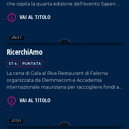
che ospita la quarta edizione dell'evento Saperi e
Sapori d'Autunno.
VAI AL TITOLO
26:37
RicerchiAmo
ST 4
PUNTATA
La cena di Gala al Riva Restaurant di Falerna
organizzata da Diemmecom e Accademia
internazionale mauriziana per raccogliere fondi a
sostegno della ricerca medico-scientifica da parte
VAI AL TITOLO
dell'UMG.
21:01