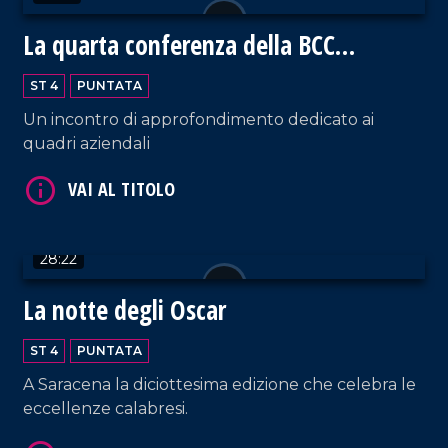
La quarta conferenza della BCC
Mediocrati
ST 4
PUNTATA
Un incontro di approfondimento dedicato ai
quadri aziendali
VAI AL TITOLO
28:22
La notte degli Oscar
ST 4
PUNTATA
A Saracena la diciottesima edizione che celebra le
VAI AL TITOLO
eccellenze calabresi.