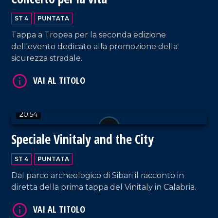
ST 4
PUNTATA
Tappa a Tropea per la seconda edizione
VAI AL TITOLO
dell'evento dedicato alla promozione della
sicurezza stradale.
20:54
Speciale Vinitaly and the City
VAI AL TITOLO
ST 4
PUNTATA
Dal parco archeologico di Sibari il racconto in
diretta della prima tappa del Vinitaly in Calabria.