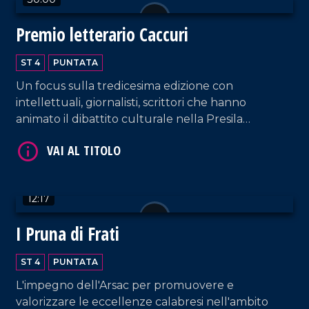
Premio letterario Caccuri
ST 4
PUNTATA
VAI AL TITOLO
Un focus sulla tredicesima edizione con
intellettuali, giornalisti, scrittori che hanno
animato il dibattito culturale nella Presila
crotonese.
12:17
I Pruna di Frati
VAI AL TITOLO
ST 4
PUNTATA
L'impegno dell'Arsac per promuovere e
valorizzare le eccellenze calabresi nell'ambito