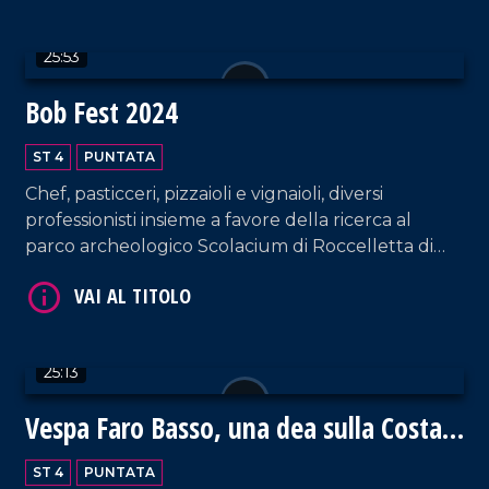
25:53
Bob Fest 2024
ST 4
PUNTATA
Chef, pasticceri, pizzaioli e vignaioli, diversi
VAI AL TITOLO
professionisti insieme a favore della ricerca al
parco archeologico Scolacium di Roccelletta di
Borgia.
25:13
Vespa Faro Basso, una dea sulla Costa
VAI AL TITOLO
degli Dei
ST 4
PUNTATA