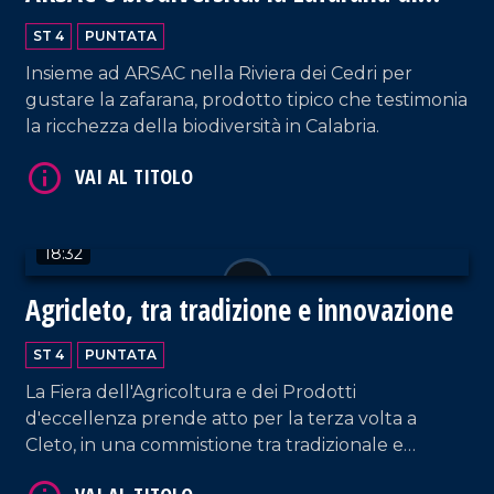
Tortora
ST 4
PUNTATA
VAI AL TITOLO
Insieme ad ARSAC nella Riviera dei Cedri per
gustare la zafarana, prodotto tipico che testimonia
la ricchezza della biodiversità in Calabria.
18:32
VAI AL TITOLO
Agricleto, tra tradizione e innovazione
ST 4
PUNTATA
La Fiera dell'Agricoltura e dei Prodotti
d'eccellenza prende atto per la terza volta a
Cleto, in una commistione tra tradizionale e
innovativo.