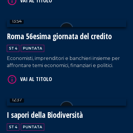
VAI AL TITOLO
13:54
Roma 56esima giornata del credito
ST 4
PUNTATA
Economisti, imprenditori e banchieri insieme per
affrontare temi economici, finanziari e politici.
VAI AL TITOLO
12:37
I sapori della Biodiversità
VAI AL TITOLO
ST 4
PUNTATA