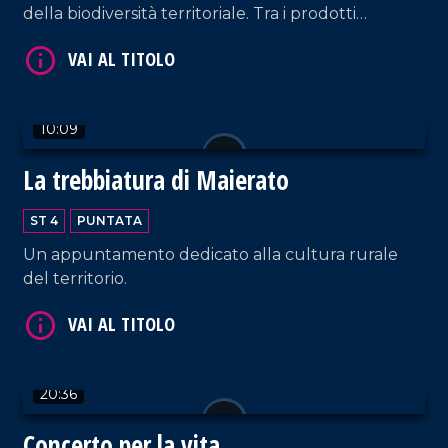
della biodiversità territoriale. Tra i prodotti
identitari troviamo "le prugne dei frati" di
Terranova Sappo Minulio.
VAI AL TITOLO
10:09
La trebbiatura di Maierato
ST 4
PUNTATA
Un appuntamento dedicato alla cultura rurale
del territorio.
VAI AL TITOLO
20:36
Concerto per la vita