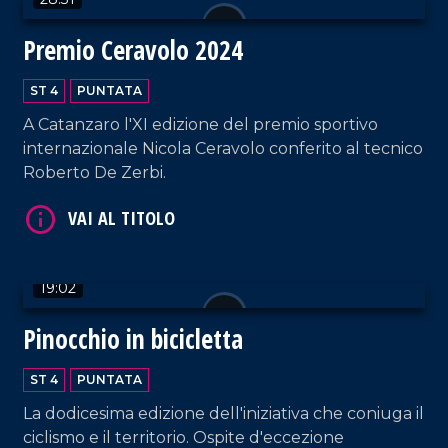
Premio Ceravolo 2024
ST 4
PUNTATA
A Catanzaro l'XI edizione del premio sportivo
internazionale Nicola Ceravolo conferito al tecnico
VAI AL TITOLO
Roberto De Zerbi.
19:02
Pinocchio in bicicletta
VAI AL TITOLO
ST 4
PUNTATA
La dodicesima edizione dell'iniziativa che coniuga il
ciclismo e il territorio. Ospite d'eccezione