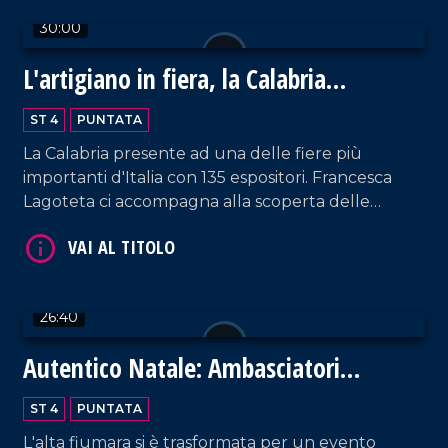
30:00
L'artigiano in fiera, la Calabria
protagonista a Milano
VAI AL TITOLO
ST 4
PUNTATA
La Calabria presente ad una delle fiere più
importanti d'Italia con 135 espositori. Francesca
Lagoteta ci accompagna alla scoperta delle
aziende che con orgoglio raccontano il settore
primario e secondario del territorio, tra gli ospiti
due eccellenze Antonio Giulio Grande e
Fortunato Amarelli. Un incontro importante tra
26:40
passato e futuro che ha uno sguardo rivolto verso
VAI AL TITOLO
il progresso.
Autentico Natale: Ambasciatori
dell'Autismo
ST 4
PUNTATA
L'alta fiumara si è trasformata per un evento