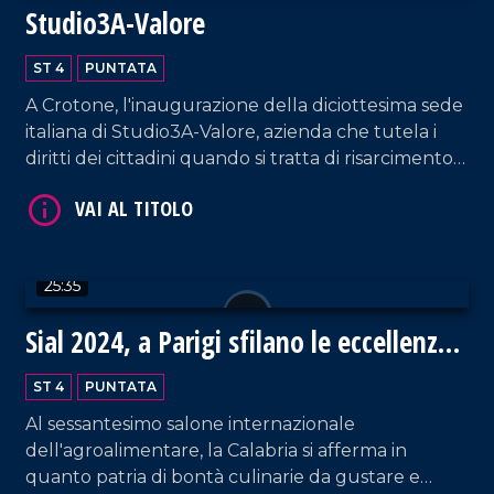
Studio3A-Valore
ST 4
PUNTATA
A Crotone, l'inaugurazione della diciottesima sede
VAI AL TITOLO
italiana di Studio3A-Valore, azienda che tutela i
diritti dei cittadini quando si tratta di risarcimento
danni.
25:35
Sial 2024, a Parigi sfilano le eccellenze
VAI AL TITOLO
gastronomiche della Calabria
ST 4
PUNTATA
Al sessantesimo salone internazionale
dell'agroalimentare, la Calabria si afferma in
quanto patria di bontà culinarie da gustare e