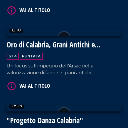
VAI AL TITOLO
12:10
Oro di Calabria, Grani Antichi e
Biodiversità
ST 4
PUNTATA
Un focus sull'impegno dell'Arsac nella
VAI AL TITOLO
valorizzazione di farine e grani antichi
28:24
"Progetto Danza Calabria"
VAI AL TITOLO