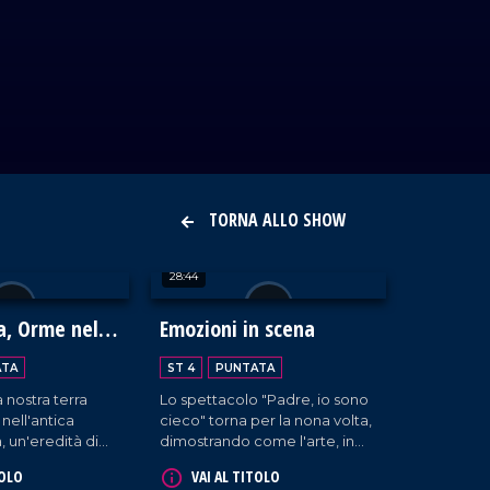
TORNA ALLO SHOW
28:44
a, Orme nella
Emozioni in scena
a Calabria
ATA
ST 4
PUNTATA
a nostra terra
Lo spettacolo "Padre, io sono
 nell'antica
cieco" torna per la nona volta,
 un'eredità di
dimostrando come l'arte, in
izioni che ancora
tutte le sue forme, parli un
TOLO
VAI AL TITOLO
sce. Il progetto
linguaggio universale di libertà