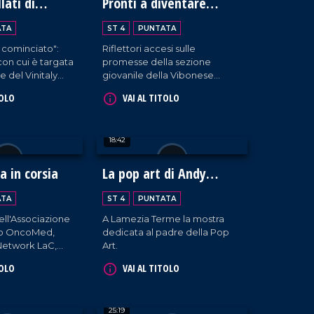
llati di
Pronti a diventare
 Vinitaly 2024
grandi
ATA
ST 4
PUNTATA
 cominciato":
Riflettori accesi sulle
con cui è targata
promesse della sezione
e del Vinitaly
giovanile della Vibonese
no della struttura
Calcio
TOLO
VAI AL TITOLO
attivante, i
 circa ottanta
enienti da tutta
18:42
raccontano la
da. Un'ottima
sportare la
 in corsia
La pop art di Andy
 non solo fuori
Warhol a Palazzo Greco-
e, ma anche
ATA
ST 4
PUNTATA
Stella
dell'Associazione
A Lamezia Terme la mostra
ato OncoMed,
dedicata al padre della Pop
 Network LaC,
Art.
li, visita i
TOLO
VAI AL TITOLO
'ospedale
o di Cosenza e
ersonale medico e
25:19
o.