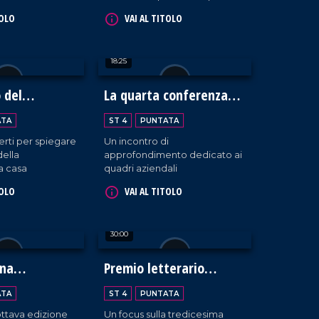
onti neppure agli
che testimonia la ricchezza
TOLO
VAI AL TITOLO
della biodiversità in Calabria.
18:25
o del
La quarta conferenza
neo
della BCC Mediocrati
ATA
ST 4
PUNTATA
erti per spiegare
Un incontro di
della
approfondimento dedicato ai
a casa
quadri aziendali
TOLO
VAI AL TITOLO
30:00
ina
Premio letterario
e 2024
Caccuri
ATA
ST 4
PUNTATA
'ottava edizione
Un focus sulla tredicesima