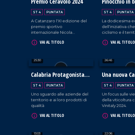
Premio Ceravolo 2024
Pinocchio in b
ST 4
PUNTATA
ST 4
PUNTATA
A Catanzaro l'XI edizione del
La dodicesima e
premio sportivo
dell'iniziativa ch
internazionale Nicola
ciclismo e il terri
Ceravolo conferito al tecnico
d'eccezione Fra
VAI AL TITOLO
VAI AL TITOLO
Roberto De Zerbi.
Moser.
25:30
26:45
Calabria Protagonista al
Una nuova Ca
Vinitaly
ST 4
PUNTATA
ST 4
PUNTATA
Uno sguardo alle aziende del
Un focus sulle vi
territorio e ai loro prodotti di
della viticoltura 
qualità
Vinitaly 2024.
VAI AL TITOLO
VAI AL TITOLO
13:03
22:06