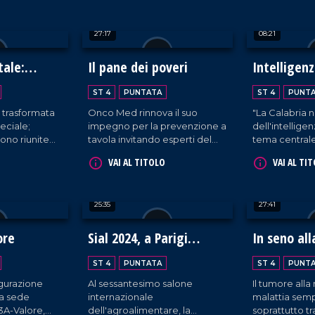
rietà.
scoprire le eccellenze
Palèa Jenèa 
enogastronomiche del
questo legam
27:17
08:21
territorio.
coinvolgendo 
di Reggio Cal
tale:
Il pane dei poveri
Intelligenz
in Calabria
ST 4
PUNTATA
ST 4
PUNT
è trasformata
Onco Med rinnova il suo
"La Calabria n
eciale;
impegno per la prevenzione a
dell'intelligenz
sono riunite
tavola invitando esperti del
tema central
sieme
settore a illustrare i benefici e
Rapporto Ec
VAI AL TITOLO
VAI AL TI
l'autismo. Si
le modalità di assunzione del
Mediocrati, c
atale
frutto autunnale più
parte di profe
ziare a dar
apprezzato: la castagna.
settore su va
25:35
27:41
iglio.
svantaggi del
tecnologie.
ore
Sial 2024, a Parigi
In seno all
sfilano le eccellenze
ST 4
PUNTATA
ST 4
PUNT
gastronomiche della
ugurazione
Al sessantesimo salone
Il tumore all
Calabria
ma sede
internazionale
malattia semp
o3A-Valore,
dell'agroalimentare, la
soprattutto t