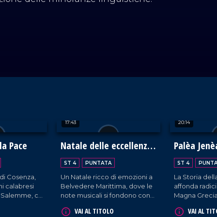
17:43
20:14
la Pace
Natale delle eccellenze
Palèa Jenè
calabresi a Belvedere
Storia dell
ST 4
PUNTATA
ST 4
PUNT
Marittimo
Greca
 di Cosenza,
Un Natale ricco di emozioni a
La Storia dell
ni calabresi
Belvedere Marittima, dove le
affonda radici
a Salemme, ci
note musicali si fondono con
Magna Grecia,
ento di
le tradizioni più vive e
cultura e trad
VAI AL TITOLO
VAI AL TI
a che celebra
autentiche. Un'occasione per
oggi ci defini