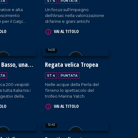
ATA
ST 4
PUNTATA
ative e alta
Un focus sull'impegno
noscimento
dell'Arsac nella valorizzazione
 per il Gatjc
di farine e grani antichi
er di Gioia Tauro.
TOLO
VAI AL TITOLO
14:03
 Basso, una
Regata velica Tropea
osta degli
ATA
ST 4
PUNTATA
irca 200 vespisti
Nelle acque della Perla del
tutta Italia tra i
Tirreno lo spettacolo del
gestivi della
trofeo Marina Yatch.
ei.
TOLO
VAI AL TITOLO
12:43