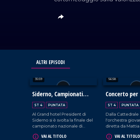
ALTRI EPISODI
35:59
56:58
Siderno, Campionati
Concerto per 
Italiani di Cucina 2024
ST 4
PUNTATA
ST 4
PUNTATA
Al Grand hotel President di
Dalla Cattedrale
Siderno si è svolta la finale del
l'orchestra giova
campionato nazionale di
diretta da Matti
cucina. Centinaia di chef
fa vivere un mom
VAI AL TITOLO
VAI AL TITOLO
hanno gareggiato creando
unione e bellezz