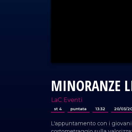
MINORANZE LI
LaC Eventi
st 4
puntata
13:32
20/03/2
L'appuntamento con i giovani d
cortometraggio sulla valorizza