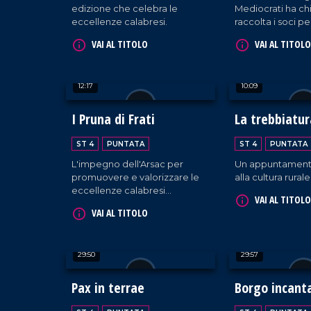
edizione che celebra le
Mediocrati ha ch
eccellenze calabresi.
raccolta i soci pe
tradizionale festa
VAI AL TITOLO
VAI AL TITOLO
compagine socia
12:17
10:09
I Pruna di Frati
La trebbiatur
Maierato
ST 4
PUNTATA
ST 4
PUNTATA
L'impegno dell'Arsac per
Un appuntament
promuovere e valorizzare le
alla cultura rurale
eccellenze calabresi
VAI AL TITOLO
nell'ambito della biodiversità
VAI AL TITOLO
territoriale. Tra i prodotti
identitari troviamo "le prugne
dei frati" di Terranova Sappo
29:50
29:57
Minulio.
Pax in terrae
Borgo incant