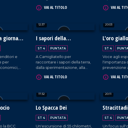
 i diritti dei
Calabria si afferma in quanto
che non fa sc
VAI AL TITOLO
VAI AL TI
i tratta di
patria di bontà culinarie da
uomini.
ni.
gustare e ammirare!
12:37
20:03
 giornata
I sapori della
L'oro giall
Biodiversità
Mediterra
ST 4
PUNTATA
ST 4
PUNT
enditori e
A Camigliatello per
Voce agli esp
e per
raccontare i sapori della terra,
l'importanza 
economici,
dalla sperimentazione, alla
prevenzione 
i.
trasformazione sino alla tavola
VAI AL TITOLO
VAI AL TI
17:32
20:11
socio
Lo Spacca Dei
Stracittad
Filadelfies
ST 4
PUNTATA
ST 4
PUNT
o la BCC
Un'escursione di 55 chilometri,
Un focus sull