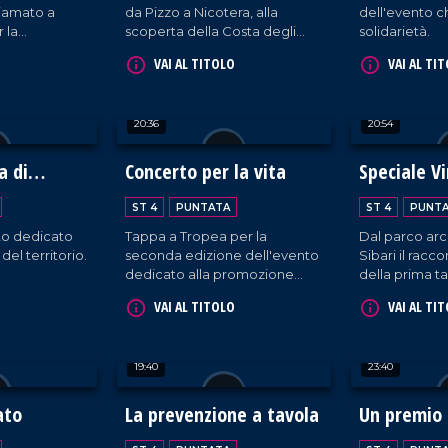
iamato a
da Pizzo a Nicotera, alla
dell'evento c
r la
scoperta della Costa degli
solidarietà.
 riservata alla
Dei.
VAI AL TITOLO
VAI AL TI
le.
20:36
20:54
a di
Concerto per la vita
Speciale Vi
the City
ST 4
PUNTATA
ST 4
PUNT
o dedicato
Tappa a Tropea per la
Dal parco arc
 del territorio.
seconda edizione dell'evento
Sibari il racco
dedicato alla promozione
della prima ta
della sicurezza stradale.
in Calabria.
VAI AL TITOLO
VAI AL TI
19:40
23:40
ato
La prevenzione a tavola
Un premio 