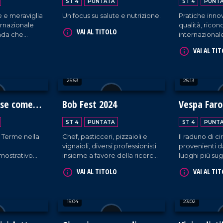
ST 4
PUNTATA
ST 4
PUNT
 e meraviglia
Un focus su salute e nutrizione.
Pratiche innov
ternazionale
qualità, rico
VAI AL TITOLO
trada che
internazionale
ima edizione.
Fertility Cent
VAI AL TI
25:53
25:13
ose come
Bob Fest 2024
Vespa Faro
dea sulla C
ST 4
PUNTATA
ST 4
PUNT
Dei
 Terme nella
Chef, pasticceri, pizzaioli e
Il raduno di c
vignaioli, diversi professionisti
provenienti da 
mostrativo
insieme a favore della ricerca
luoghi più sug
asione del
al parco archeologico
Costa degli D
VAI AL TITOLO
VAI AL TI
tivo sui grani
Scolacium di Roccelletta di
Calabria, tra
Borgia.
odiversità.
15:04
23:02