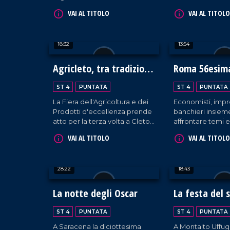
e Accademia internazionale
azienda che tutela
VAI AL TITOLO
VAI AL TITOLO
mauriziana per raccogliere
cittadini quando s
fondi a sostegno della ricerca
risarcimento dan
medico-scientifica da parte
18:32
13:54
dell'UMG.
Agricleto, tra tradizione
Roma 56esima
e innovazione
del credito
ST 4
PUNTATA
ST 4
PUNTATA
La Fiera dell'Agricoltura e dei
Economisti, impr
Prodotti d'eccellenza prende
banchieri insiem
atto per la terza volta a Cleto,
affrontare temi 
in una commistione tra
finanziari e politic
VAI AL TITOLO
VAI AL TITOLO
tradizionale e innovativo.
28:22
18:43
La notte degli Oscar
La festa del 
ST 4
PUNTATA
ST 4
PUNTATA
A Saracena la diciottesima
A Montalto Uffug