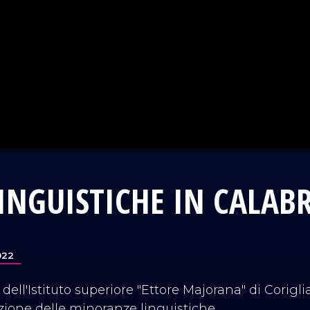
NGUISTICHE IN CALABR
022
ell'Istituto superiore "Ettore Majorana" di Corigl
zione delle minoranze linguistiche.