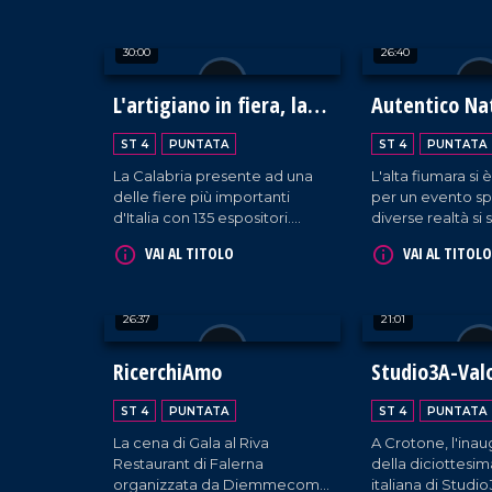
piatti meravigliosi della
speranza e solida
tradizione italiana. Un evento
30:00
26:40
unico, ricco di emozioni e
sapori.
L'artigiano in fiera, la
Autentico Na
Calabria protagonista a
Ambasciatori
ST 4
PUNTATA
ST 4
PUNTATA
Milano
dell'Autismo
La Calabria presente ad una
L'alta fiumara si 
delle fiere più importanti
per un evento sp
d'Italia con 135 espositori.
diverse realtà si 
Francesca Lagoteta ci
per diventare in
VAI AL TITOLO
VAI AL TITOLO
accompagna alla scoperta
ambasciatrici del
delle aziende che con
genera così un N
orgoglio raccontano il settore
autentico per ini
26:37
21:01
primario e secondario del
voce ad ogni bisb
territorio, tra gli ospiti due
eccellenze Antonio Giulio
RicerchiAmo
Studio3A-Val
Grande e Fortunato Amarelli.
Un incontro importante tra
ST 4
PUNTATA
ST 4
PUNTATA
passato e futuro che ha uno
La cena di Gala al Riva
A Crotone, l'ina
sguardo rivolto verso il
Restaurant di Falerna
della diciottesi
progresso.
organizzata da Diemmecom
italiana di Studi