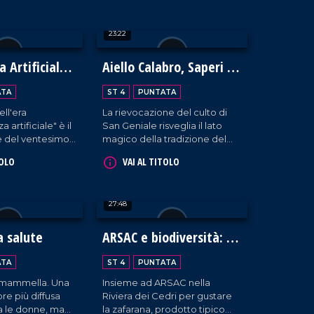
ha esplorato
e bellezza, dove la parola
e profondo,
diversità non esiste.
23:22
tutte le scuole
abria.
a Artificiale
Aiello Calabro, Saperi e
Sapori d'Autunno 2024:
ATA
ST 4
PUNTATA
un viaggio tra storia,
ell'era
La rievocazione del culto di
tradizioni e fede
a artificiale" è il
San Geniale risveglia il lato
e del ventesimo
magico della tradizione del
onomico BCC
borgo cosentino che ospita la
TOLO
VAI AL TITOLO
on interventi da
quarta edizione dell'evento
ssionisti del
Saperi e Sapori d'Autunno.
ntaggi e
27:48
le nuove
a salute
ARSAC e biodiversità: la
zafarana di Tortora
ATA
ST 4
PUNTATA
a mammella. Una
Insieme ad ARSAC nella
re più diffusa
Riviera dei Cedri per gustare
ra le donne, ma
la zafarana, prodotto tipico