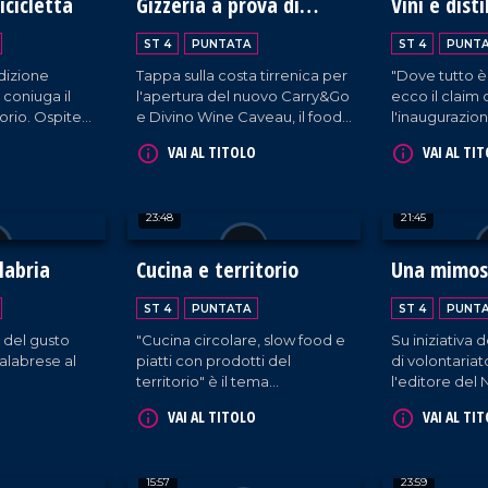
icicletta
Gizzeria a prova di
Vini e disti
imprenditoria
Calabria al
ST 4
PUNTATA
ST 4
PUNT
dizione
Tappa sulla costa tirrenica per
"Dove tutto è
e coniuga il
l'apertura del nuovo Carry&Go
ecco il claim 
torio. Ospite
e Divino Wine Caveau, il food
l'inaugurazion
ncesco
service di Europa
2024. All'inter
VAI AL TITOLO
VAI AL TI
Commerciale al servizio del
dal design acc
settore Ho.re.ca.
proprietari di
cantine - prov
23:48
21:45
la Calabria - 
propria azien
vetrina per e
labria
Cucina e territorio
Una mimosa
vitivinicultura
dalla region
ST 4
PUNTATA
ST 4
PUNT
dall'Italia.
e del gusto
"Cucina circolare, slow food e
Su iniziativa 
calabrese al
piatti con prodotti del
di volontari
territorio" è il tema
l'editore del
dell'iniziativa organizzata
Domenico Madu
VAI AL TITOLO
VAI AL TI
nell'ambito del Serre in
pazienti dell
festival all'Istituto alberghiero
Mariano Sant
di Vibo Valentia.
incontra il p
15:57
23:59
infermieristic