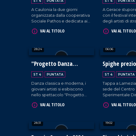
ST 4
PUNTATA
ST 4
PUNTATA
A Caulonia la due giorni
A Gerace stupore
organizzata dalla cooperativa
con il festival in
Sociale Pathos e dedicata ai
degli artisti di s
temi dell'integrazione e
giunge alla 23es
VAI AL TITOLO
VAI AL TITOLO
dell'accoglienza.
28:24
06:06
"Progetto Danza
Spighe prezi
Calabria"
l'oro
ST 4
PUNTATA
ST 4
PUNTATA
Danza classica e moderna, i
Tappa a Lamezia
giovani artisti si esibiscono
sede del Centro
nello spettacolo "Progetto
Sperimentale Di
Danza Calabria" a Vibo
dell'Arsac in occ
VAI AL TITOLO
VAI AL TITOLO
marina.
seminario divulga
tradizionali della 
tutela, storia e bi
28:31
19:02