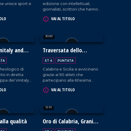
he unisce sport e
edizione con intellettuali,
giornalisti, scrittori che hanno
animato il dibattito culturale
TOLO
VAI AL TITOLO
nella Presila crotonese.
30:00
nitaly and
Traversata dello
Stretto
ATA
ST 4
PUNTATA
heologico di
Calabria e Sicilia si avvicinano
nto in diretta
grazie ai 90 atleti che
ppa del Vinitaly
partecipano alla 60esima
edizione della Traversata dello
TOLO
VAI AL TITOLO
Stretto, la storica gara di
nuoto che si osserva con
stupore dal 1954!
12:10
alla qualità
Oro di Calabria, Grani
Antichi e Biodiversità