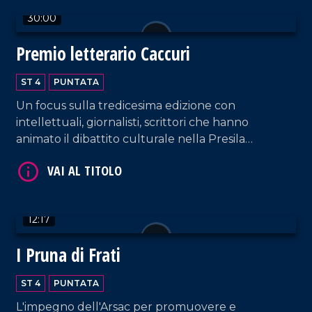
30:00
Premio letterario Caccuri
ST 4
PUNTATA
VAI AL TITOLO
Un focus sulla tredicesima edizione con
intellettuali, giornalisti, scrittori che hanno
animato il dibattito culturale nella Presila
crotonese.
12:17
I Pruna di Frati
VAI AL TITOLO
ST 4
PUNTATA
L'impegno dell'Arsac per promuovere e