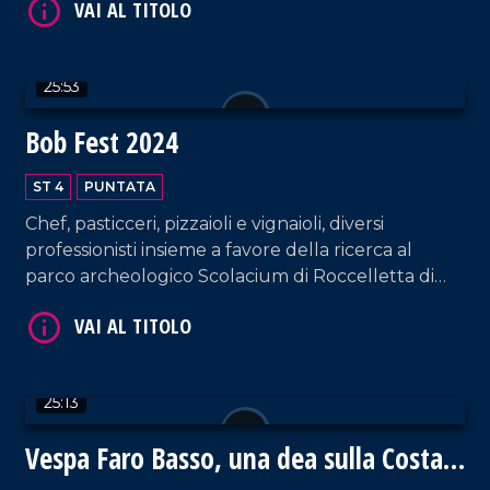
VAI AL TITOLO
25:53
Bob Fest 2024
ST 4
PUNTATA
Chef, pasticceri, pizzaioli e vignaioli, diversi
VAI AL TITOLO
professionisti insieme a favore della ricerca al
parco archeologico Scolacium di Roccelletta di
Borgia.
25:13
Vespa Faro Basso, una dea sulla Costa
VAI AL TITOLO