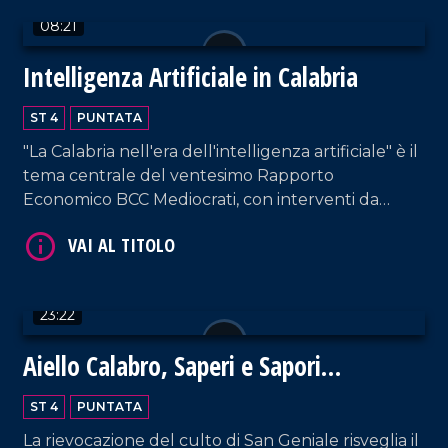
08:21
Intelligenza Artificiale in Calabria
ST 4
PUNTATA
VAI AL TITOLO
"La Calabria nell'era dell'intelligenza artificiale" è il
tema centrale del ventesimo Rapporto
Economico BCC Mediocrati, con interventi da
parte di professionisti del settore su vantaggi e
svantaggi delle nuove tecnologie.
23:22
VAI AL TITOLO
Aiello Calabro, Saperi e Sapori
d'Autunno 2024: un viaggio tra storia,
ST 4
PUNTATA
tradizioni e fede
La rievocazione del culto di San Geniale risveglia il