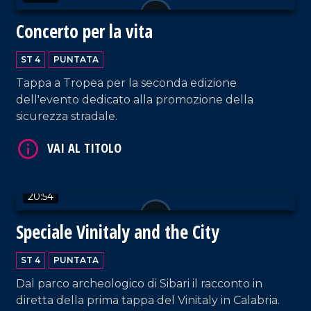
Concerto per la vita
ST 4
PUNTATA
Tappa a Tropea per la seconda edizione
VAI AL TITOLO
dell'evento dedicato alla promozione della
sicurezza stradale.
20:54
Speciale Vinitaly and the City
VAI AL TITOLO
ST 4
PUNTATA
Dal parco archeologico di Sibari il racconto in
diretta della prima tappa del Vinitaly in Calabria.