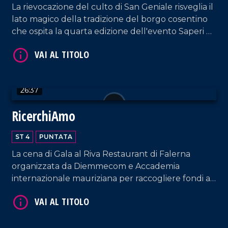
tradizioni e fede
La rievocazione del culto di San Geniale risveglia il
lato magico della tradizione del borgo cosentino
che ospita la quarta edizione dell'evento Saperi e
Sapori d'Autunno.
VAI AL TITOLO
26:37
RicerchiAmo
ST 4
PUNTATA
La cena di Gala al Riva Restaurant di Falerna
organizzata da Diemmecom e Accademia
internazionale mauriziana per raccogliere fondi a
VAI AL TITOLO
sostegno della ricerca medico-scientifica da parte
dell'UMG.