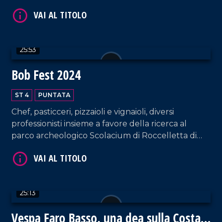
della Calabria, tra tutela, storia e biodiversità.
VAI AL TITOLO
25:53
Bob Fest 2024
ST 4
PUNTATA
Chef, pasticceri, pizzaioli e vignaioli, diversi
VAI AL TITOLO
professionisti insieme a favore della ricerca al
parco archeologico Scolacium di Roccelletta di
Borgia.
25:13
Vespa Faro Basso, una dea sulla Costa
VAI AL TITOLO