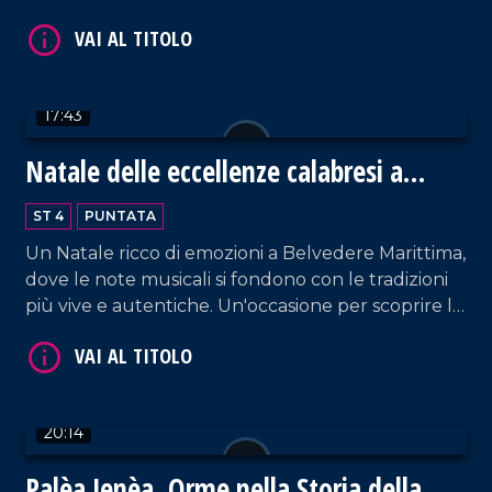
speranza e solidarietà.
17:43
Natale delle eccellenze calabresi a
VAI AL TITOLO
Belvedere Marittimo
ST 4
PUNTATA
Un Natale ricco di emozioni a Belvedere Marittima,
dove le note musicali si fondono con le tradizioni
più vive e autentiche. Un'occasione per scoprire le
eccellenze enogastronomiche del territorio.
VAI AL TITOLO
20:14
Palèa Jenèa, Orme nella Storia della