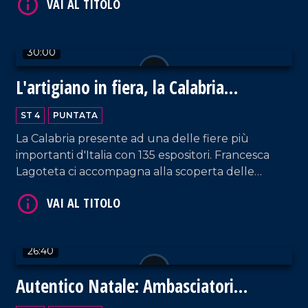
30:00
L'artigiano in fiera, la Calabria
protagonista a Milano
VAI AL TITOLO
ST 4
PUNTATA
La Calabria presente ad una delle fiere più
importanti d'Italia con 135 espositori. Francesca
Lagoteta ci accompagna alla scoperta delle
aziende che con orgoglio raccontano il settore
primario e secondario del territorio, tra gli ospiti
due eccellenze Antonio Giulio Grande e
Fortunato Amarelli. Un incontro importante tra
26:40
passato e futuro che ha uno sguardo rivolto verso
VAI AL TITOLO
il progresso.
Autentico Natale: Ambasciatori
dell'Autismo