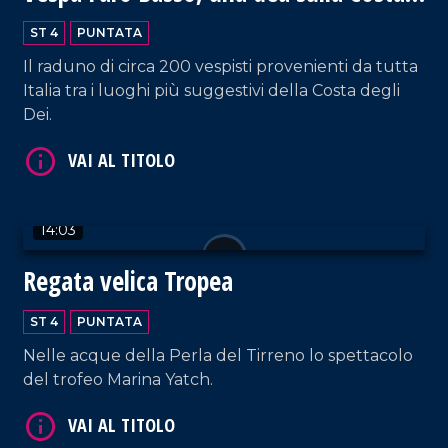
degli Dei
ST 4
PUNTATA
Il raduno di circa 200 vespisti provenienti da tutta
Italia tra i luoghi più suggestivi della Costa degli
Dei.
VAI AL TITOLO
14:03
Regata velica Tropea
ST 4
PUNTATA
Nelle acque della Perla del Tirreno lo spettacolo
del trofeo Marina Yatch.
VAI AL TITOLO