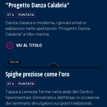
"Progetto Danza Calabria"
VAI AL TITOLO
ST 4
PUNTATA
Danza classica e moderna, i giovani artisti si
esibiscono nello spettacolo "Progetto Danza
Calabria" a Vibo marina.
VAI AL TITOLO
06:06
Spighe preziose come l'oro
ST 4
PUNTATA
Tappa a Lamezia Terme nella sede del Centro
Sperimentale Dimostrativo dell'Arsac in occasione
del seminario divulgativo sui grani tradizionali