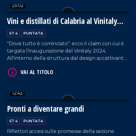
23:02
Vini e distillati di Calabria al Vinitaly
2024
ST 4
PUNTATA
"Dove tutto è cominciato": ecco il claim con cui è
VAI AL TITOLO
targata l'inaugurazione del Vinitaly 2024.
All'interno della struttura dal design accattivante,
i proprietari di circa ottanta cantine - provenienti
da tutta la Calabria - raccontano la propria
azienda. Un'ottima vetrina per esportare la
vitivinicultura non solo fuori dalla regione, ma
12:43
anche dall'Italia.
Pronti a diventare grandi
VAI AL TITOLO
ST 4
PUNTATA
Riflettori accesi sulle promesse della sezione