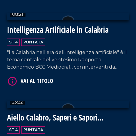
08:21
Intelligenza Artificiale in Calabria
ST 4
PUNTATA
VAI AL TITOLO
"La Calabria nell'era dell'intelligenza artificiale" è il
tema centrale del ventesimo Rapporto
Economico BCC Mediocrati, con interventi da
parte di professionisti del settore su vantaggi e
svantaggi delle nuove tecnologie.
23:22
VAI AL TITOLO
Aiello Calabro, Saperi e Sapori
d'Autunno 2024: un viaggio tra storia,
ST 4
PUNTATA