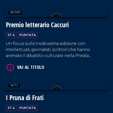
30:00
Premio letterario Caccuri
ST 4
PUNTATA
VAI AL TITOLO
Un focus sulla tredicesima edizione con
intellettuali, giornalisti, scrittori che hanno
animato il dibattito culturale nella Presila
crotonese.
12:17
VAI AL TITOLO
I Pruna di Frati
ST 4
PUNTATA