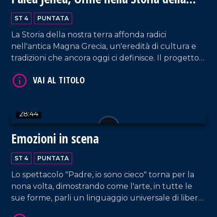
Calabria Greca
ST 4
PUNTATA
La Storia della nostra terra affonda radici
nell'antica Magna Grecia, un'eredità di cultura e
tradizioni che ancora oggi ci definisce. Il progetto
Palèa Jenèa ha esplorato questo legame
VAI AL TITOLO
profondo, coinvolgendo tutte le scuole di Reggio
Calabria.
28:44
Emozioni in scena
ST 4
PUNTATA
Lo spettacolo "Padre, io sono cieco" torna per la
VAI AL TITOLO
nona volta, dimostrando come l'arte, in tutte le
sue forme, parli un linguaggio universale di libertà
e bellezza, dove la parola diversità non esiste.