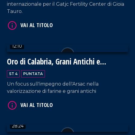
internazionale per il Gatjc Fertility Center di Gioia
Tauro.
VAI AL TITOLO
12:10
Oro di Calabria, Grani Antichi e
Biodiversità
ST 4
PUNTATA
Un focus sull'impegno dell'Arsac nella
VAI AL TITOLO
valorizzazione di farine e grani antichi
28:24