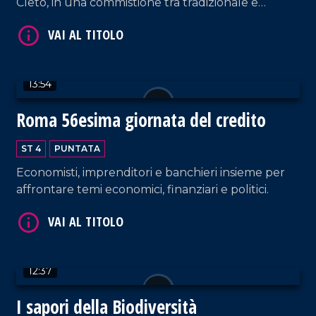
Cleto, in una commistione tra tradizionale e
innovativo.
VAI AL TITOLO
13:54
Roma 56esima giornata del credito
ST 4
PUNTATA
Economisti, imprenditori e banchieri insieme per
VAI AL TITOLO
affrontare temi economici, finanziari e politici.
12:37
I sapori della Biodiversità