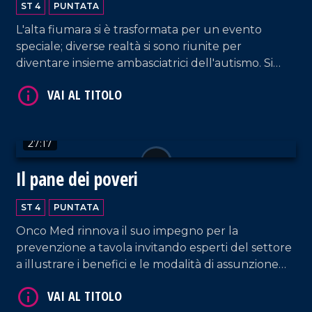
ST 4
PUNTATA
L'alta fiumara si è trasformata per un evento
speciale; diverse realtà si sono riunite per
diventare insieme ambasciatrici dell'autismo. Si
genera così un Natale autentico per iniziare a dar
voce ad ogni bisbiglio.
VAI AL TITOLO
27:17
Il pane dei poveri
ST 4
PUNTATA
Onco Med rinnova il suo impegno per la
prevenzione a tavola invitando esperti del settore
VAI AL TITOLO
a illustrare i benefici e le modalità di assunzione
del frutto autunnale più apprezzato: la castagna.