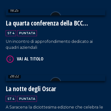
VAI AL TITOLO
18:25
La quarta conferenza della BCC
Mediocrati
ST 4
PUNTATA
Un incontro di approfondimento dedicato ai
quadri aziendali
VAI AL TITOLO
28:22
La notte degli Oscar
ST 4
PUNTATA
A Saracena la diciottesima edizione che celebra le
VAI AL TITOLO