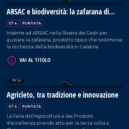
ARSAC e biodiversità: la zafarana di
Tortora
VAI AL TITOLO
ST 4
PUNTATA
Insieme ad ARSAC nella Riviera dei Cedri per
gustare la zafarana, prodotto tipico che testimonia
la ricchezza della biodiversità in Calabria.
18:32
VAI AL TITOLO
Agricleto, tra tradizione e innovazione
ST 4
PUNTATA
La Fiera dell'Agricoltura e dei Prodotti
d'eccellenza prende atto per la terza volta a