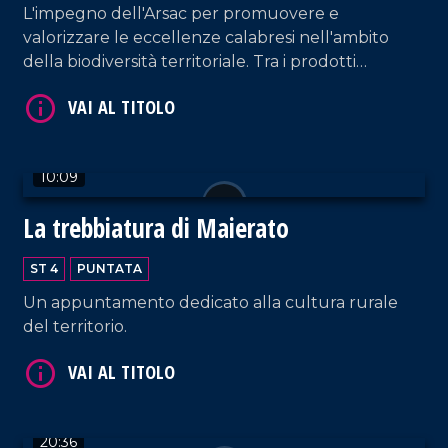
L'impegno dell'Arsac per promuovere e
valorizzare le eccellenze calabresi nell'ambito
della biodiversità territoriale. Tra i prodotti
identitari troviamo "le prugne dei frati" di
Terranova Sappo Minulio.
VAI AL TITOLO
10:09
La trebbiatura di Maierato
ST 4
PUNTATA
Un appuntamento dedicato alla cultura rurale
del territorio.
VAI AL TITOLO
20:36