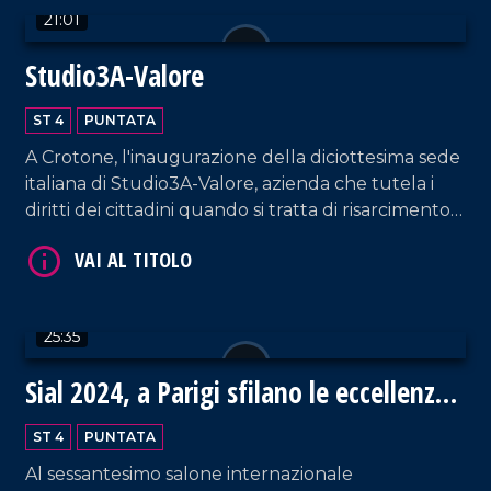
21:01
Studio3A-Valore
ST 4
PUNTATA
VAI AL TITOLO
A Crotone, l'inaugurazione della diciottesima sede
italiana di Studio3A-Valore, azienda che tutela i
diritti dei cittadini quando si tratta di risarcimento
danni.
25:35
VAI AL TITOLO
Sial 2024, a Parigi sfilano le eccellenze
gastronomiche della Calabria
ST 4
PUNTATA
Al sessantesimo salone internazionale