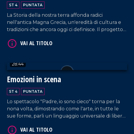
Calabria Greca
ST 4
PUNTATA
La Storia della nostra terra affonda radici
nell'antica Magna Grecia, un'eredità di cultura e
tradizioni che ancora oggi ci definisce. Il progetto
Palèa Jenèa ha esplorato questo legame
VAI AL TITOLO
profondo, coinvolgendo tutte le scuole di Reggio
Calabria.
28:44
Emozioni in scena
ST 4
PUNTATA
Lo spettacolo "Padre, io sono cieco" torna per la
nona volta, dimostrando come l'arte, in tutte le
VAI AL TITOLO
sue forme, parli un linguaggio universale di libertà
e bellezza, dove la parola diversità non esiste.