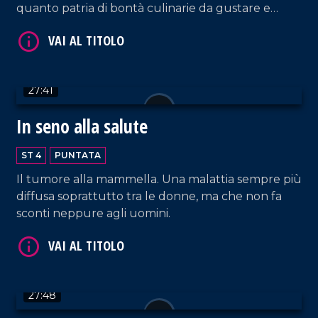
quanto patria di bontà culinarie da gustare e
ammirare!
VAI AL TITOLO
27:41
In seno alla salute
ST 4
PUNTATA
Il tumore alla mammella. Una malattia sempre più
diffusa soprattutto tra le donne, ma che non fa
sconti neppure agli uomini.
VAI AL TITOLO
27:48