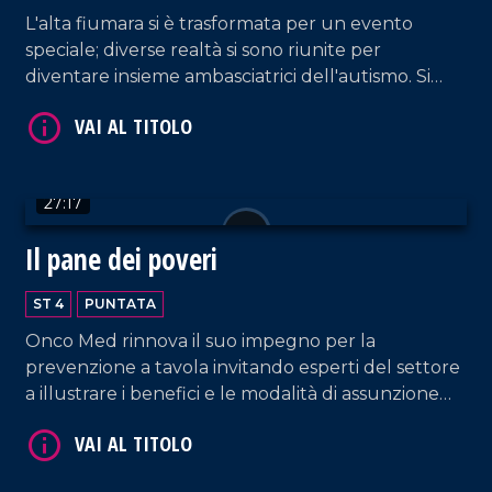
L'alta fiumara si è trasformata per un evento
speciale; diverse realtà si sono riunite per
diventare insieme ambasciatrici dell'autismo. Si
genera così un Natale autentico per iniziare a dar
voce ad ogni bisbiglio.
VAI AL TITOLO
27:17
Il pane dei poveri
ST 4
PUNTATA
Onco Med rinnova il suo impegno per la
prevenzione a tavola invitando esperti del settore
VAI AL TITOLO
a illustrare i benefici e le modalità di assunzione
del frutto autunnale più apprezzato: la castagna.