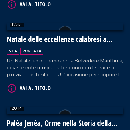
17:43
Natale delle eccellenze calabresi a
VAI AL TITOLO
Belvedere Marittimo
ST 4
PUNTATA
Un Natale ricco di emozioni a Belvedere Marittima,
dove le note musicali si fondono con le tradizioni
più vive e autentiche. Un'occasione per scoprire le
eccellenze enogastronomiche del territorio.
VAI AL TITOLO
20:14
Palèa Jenèa, Orme nella Storia della