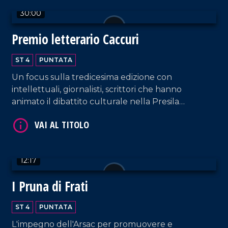
30:00
Premio letterario Caccuri
ST 4
PUNTATA
VAI AL TITOLO
Un focus sulla tredicesima edizione con
intellettuali, giornalisti, scrittori che hanno
animato il dibattito culturale nella Presila
crotonese.
12:17
I Pruna di Frati
VAI AL TITOLO
ST 4
PUNTATA
L'impegno dell'Arsac per promuovere e