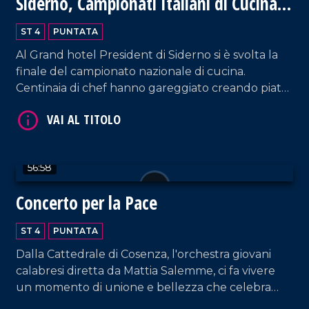
Siderno, Campionati Italiani di Cucina
2024
ST 4
PUNTATA
Al Grand hotel President di Siderno si è svolta la
finale del campionato nazionale di cucina.
Centinaia di chef hanno gareggiato creando piatti
VAI AL TITOLO
meravigliosi della tradizione italiana. Un evento
unico, ricco di emozioni e sapori.
56:58
Concerto per la Pace
ST 4
PUNTATA
Dalla Cattedrale di Cosenza, l'orchestra giovani
VAI AL TITOLO
calabresi diretta da Mattia Salemme, ci fa vivere
un momento di unione e bellezza che celebra
speranza e solidarietà.