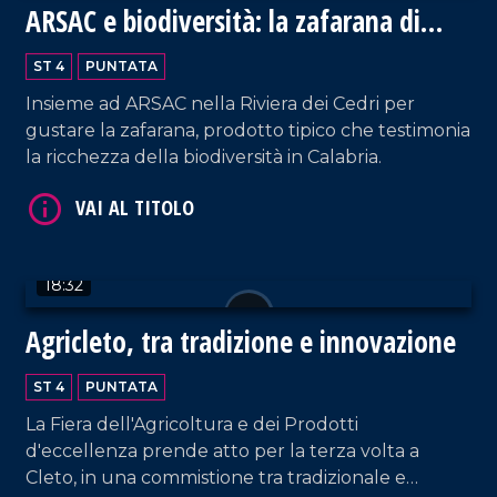
ARSAC e biodiversità: la zafarana di
Tortora
ST 4
PUNTATA
VAI AL TITOLO
Insieme ad ARSAC nella Riviera dei Cedri per
gustare la zafarana, prodotto tipico che testimonia
la ricchezza della biodiversità in Calabria.
18:32
VAI AL TITOLO
Agricleto, tra tradizione e innovazione
ST 4
PUNTATA
La Fiera dell'Agricoltura e dei Prodotti
d'eccellenza prende atto per la terza volta a
Cleto, in una commistione tra tradizionale e