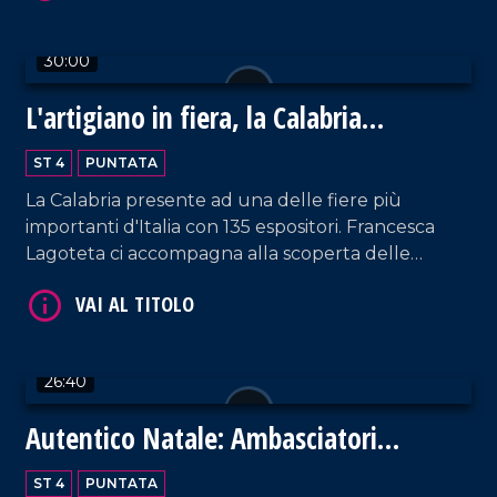
30:00
L'artigiano in fiera, la Calabria
protagonista a Milano
VAI AL TITOLO
ST 4
PUNTATA
La Calabria presente ad una delle fiere più
importanti d'Italia con 135 espositori. Francesca
Lagoteta ci accompagna alla scoperta delle
aziende che con orgoglio raccontano il settore
primario e secondario del territorio, tra gli ospiti
due eccellenze Antonio Giulio Grande e
Fortunato Amarelli. Un incontro importante tra
26:40
passato e futuro che ha uno sguardo rivolto verso
VAI AL TITOLO
il progresso.
Autentico Natale: Ambasciatori
dell'Autismo
ST 4
PUNTATA