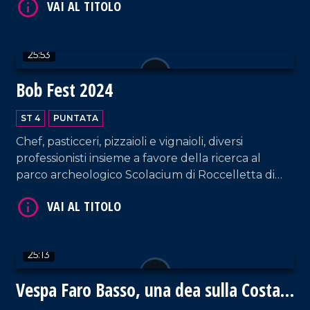
VAI AL TITOLO
25:53
Bob Fest 2024
ST 4
PUNTATA
Chef, pasticceri, pizzaioli e vignaioli, diversi
VAI AL TITOLO
professionisti insieme a favore della ricerca al
parco archeologico Scolacium di Roccelletta di
Borgia.
25:13
Vespa Faro Basso, una dea sulla Costa
VAI AL TITOLO