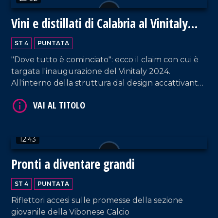
Vini e distillati di Calabria al Vinitaly
2024
ST 4
PUNTATA
"Dove tutto è cominciato": ecco il claim con cui è
VAI AL TITOLO
targata l'inaugurazione del Vinitaly 2024.
All'interno della struttura dal design accattivante,
i proprietari di circa ottanta cantine - provenienti
da tutta la Calabria - raccontano la propria
azienda. Un'ottima vetrina per esportare la
vitivinicultura non solo fuori dalla regione, ma
12:43
anche dall'Italia.
Pronti a diventare grandi
VAI AL TITOLO
ST 4
PUNTATA
Riflettori accesi sulle promesse della sezione
giovanile della Vibonese Calcio