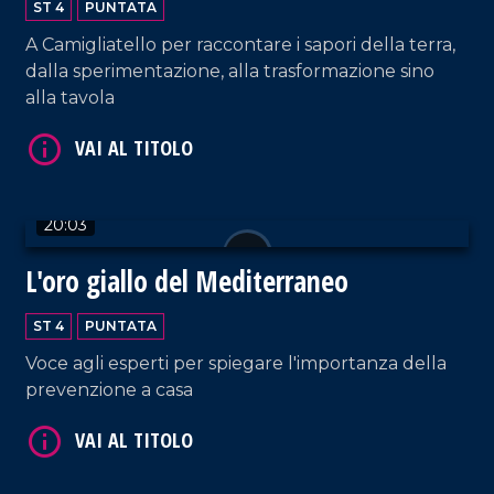
VAI AL TITOLO
ST 4
PUNTATA
A Camigliatello per raccontare i sapori della terra,
dalla sperimentazione, alla trasformazione sino
alla tavola
20:03
VAI AL TITOLO
L'oro giallo del Mediterraneo
ST 4
PUNTATA
Voce agli esperti per spiegare l'importanza della
prevenzione a casa
VAI AL TITOLO