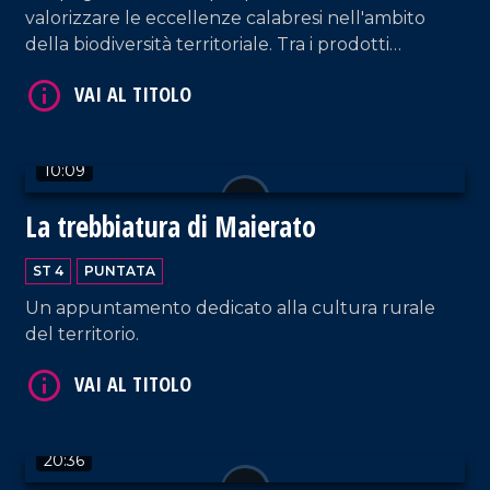
valorizzare le eccellenze calabresi nell'ambito
della biodiversità territoriale. Tra i prodotti
identitari troviamo "le prugne dei frati" di
Terranova Sappo Minulio.
VAI AL TITOLO
10:09
La trebbiatura di Maierato
ST 4
PUNTATA
Un appuntamento dedicato alla cultura rurale
del territorio.
VAI AL TITOLO
20:36