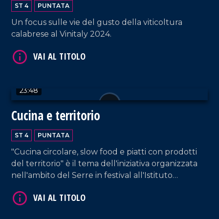
ST 4
PUNTATA
Un focus sulle vie del gusto della viticoltura
calabrese al Vinitaly 2024.
VAI AL TITOLO
23:48
Cucina e territorio
ST 4
PUNTATA
"Cucina circolare, slow food e piatti con prodotti
VAI AL TITOLO
del territorio" è il tema dell'iniziativa organizzata
nell'ambito del Serre in festival all'Istituto
alberghiero di Vibo Valentia.