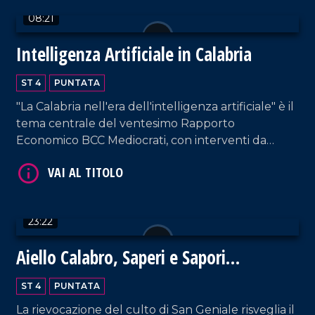
08:21
Intelligenza Artificiale in Calabria
ST 4
PUNTATA
VAI AL TITOLO
"La Calabria nell'era dell'intelligenza artificiale" è il
tema centrale del ventesimo Rapporto
Economico BCC Mediocrati, con interventi da
parte di professionisti del settore su vantaggi e
svantaggi delle nuove tecnologie.
23:22
VAI AL TITOLO
Aiello Calabro, Saperi e Sapori
d'Autunno 2024: un viaggio tra storia,
ST 4
PUNTATA
tradizioni e fede
La rievocazione del culto di San Geniale risveglia il