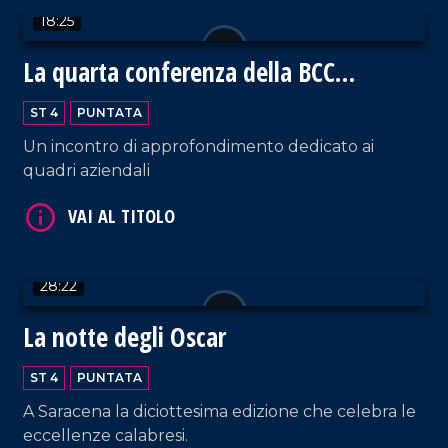
18:25
La quarta conferenza della BCC
Mediocrati
ST 4
PUNTATA
Un incontro di approfondimento dedicato ai
quadri aziendali
VAI AL TITOLO
28:22
La notte degli Oscar
ST 4
PUNTATA
A Saracena la diciottesima edizione che celebra le
VAI AL TITOLO
eccellenze calabresi.