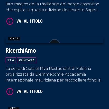
lato magico della tradizione del borgo cosentino
che ospita la quarta edizione dell'evento Saperi e
Sapori d'Autunno.
VAI AL TITOLO
26:37
RicerchiAmo
ST 4
PUNTATA
La cena di Gala al Riva Restaurant di Falerna
organizzata da Diemmecom e Accademia
internazionale mauriziana per raccogliere fondi a
VAI AL TITOLO
sostegno della ricerca medico-scientifica da parte
dell'UMG.
21:01