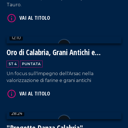
Tauro.
VAI AL TITOLO
12:10
Oro di Calabria, Grani Antichi e
Biodiversità
ST 4
PUNTATA
Un focus sull'impegno dell'Arsac nella
VAI AL TITOLO
valorizzazione di farine e grani antichi
28:24
"Progetto Danza Calabria"