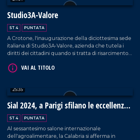
Studio3A-Valore
ST 4
PUNTATA
A Crotone, l'inaugurazione della diciottesima sede
VAI AL TITOLO
italiana di Studio3A-Valore, azienda che tutela i
diritti dei cittadini quando si tratta di risarcimento
danni.
25:35
Sial 2024, a Parigi sfilano le eccellenze
VAI AL TITOLO
gastronomiche della Calabria
ST 4
PUNTATA
Al sessantesimo salone internazionale
dell'agroalimentare, la Calabria si afferma in