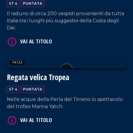
degli Dei
ST 4
PUNTATA
Il raduno di circa 200 vespisti provenienti da tutta
Italia tra i luoghi più suggestivi della Costa degli
Dei.
VAI AL TITOLO
14:03
Regata velica Tropea
ST 4
PUNTATA
Nelle acque della Perla del Tirreno lo spettacolo
del trofeo Marina Yatch.
VAI AL TITOLO