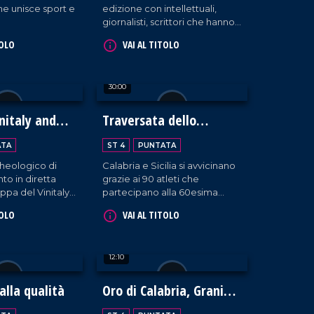
he unisce sport e
edizione con intellettuali,
giornalisti, scrittori che hanno
animato il dibattito culturale
TOLO
VAI AL TITOLO
nella Presila crotonese.
30:00
nitaly and
Traversata dello
Stretto
ATA
ST 4
PUNTATA
heologico di
Calabria e Sicilia si avvicinano
nto in diretta
grazie ai 90 atleti che
ppa del Vinitaly
partecipano alla 60esima
edizione della Traversata dello
TOLO
VAI AL TITOLO
Stretto, la storica gara di
nuoto che si osserva con
stupore dal 1954!
12:10
alla qualità
Oro di Calabria, Grani
Antichi e Biodiversità