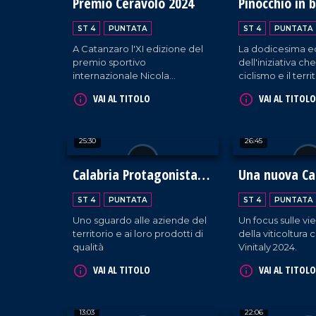
Premio Ceravolo 2024
Pinocchio in b
ST 4
PUNTATA
ST 4
PUNTATA
A Catanzaro l'XI edizione del
La dodicesima e
premio sportivo
dell'iniziativa ch
internazionale Nicola
ciclismo e il terri
Ceravolo conferito al tecnico
d'eccezione Fra
VAI AL TITOLO
VAI AL TITOLO
Roberto De Zerbi.
Moser.
25:30
26:45
Calabria Protagonista al
Una nuova Ca
Vinitaly
ST 4
PUNTATA
ST 4
PUNTATA
Uno sguardo alle aziende del
Un focus sulle vi
territorio e ai loro prodotti di
della viticoltura 
qualità
Vinitaly 2024.
VAI AL TITOLO
VAI AL TITOLO
13:03
22:06