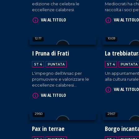
edizione che celebra le
Mediocrati ha ch
eccellenze calabresi.
raccolta i soci pe
tradizionale festa
VAI AL TITOLO
VAI AL TITOLO
compagine socia
12:17
10:09
I Pruna di Frati
La trebbiatur
Maierato
ST 4
PUNTATA
ST 4
PUNTATA
L'impegno dell'Arsac per
Un appuntament
promuovere e valorizzare le
alla cultura rurale
eccellenze calabresi
VAI AL TITOLO
nell'ambito della biodiversità
VAI AL TITOLO
territoriale. Tra i prodotti
identitari troviamo "le prugne
dei frati" di Terranova Sappo
29:50
29:57
Minulio.
Pax in terrae
Borgo incant