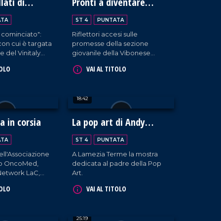
llati di
Pronti a diventare
 Vinitaly 2024
grandi
ATA
ST 4
PUNTATA
 cominciato":
Riflettori accesi sulle
con cui è targata
promesse della sezione
e del Vinitaly
giovanile della Vibonese
no della struttura
Calcio
TOLO
VAI AL TITOLO
attivante, i
 circa ottanta
enienti da tutta
18:42
raccontano la
da. Un'ottima
sportare la
 in corsia
La pop art di Andy
 non solo fuori
Warhol a Palazzo Greco-
e, ma anche
ATA
ST 4
PUNTATA
Stella
dell'Associazione
A Lamezia Terme la mostra
ato OncoMed,
dedicata al padre della Pop
 Network LaC,
Art.
li, visita i
TOLO
VAI AL TITOLO
'ospedale
o di Cosenza e
ersonale medico e
25:19
o.