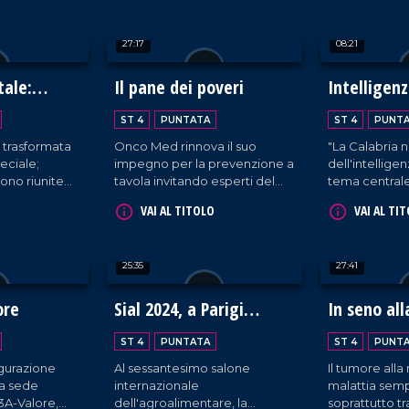
rietà.
scoprire le eccellenze
Palèa Jenèa 
enogastronomiche del
questo legam
27:17
08:21
territorio.
coinvolgendo 
di Reggio Cal
tale:
Il pane dei poveri
Intelligenz
in Calabria
ST 4
PUNTATA
ST 4
PUNT
è trasformata
Onco Med rinnova il suo
"La Calabria n
eciale;
impegno per la prevenzione a
dell'intelligenz
sono riunite
tavola invitando esperti del
tema central
sieme
settore a illustrare i benefici e
Rapporto Ec
VAI AL TITOLO
VAI AL TI
l'autismo. Si
le modalità di assunzione del
Mediocrati, c
atale
frutto autunnale più
parte di profe
ziare a dar
apprezzato: la castagna.
settore su va
25:35
27:41
iglio.
svantaggi del
tecnologie.
ore
Sial 2024, a Parigi
In seno all
sfilano le eccellenze
ST 4
PUNTATA
ST 4
PUNT
gastronomiche della
ugurazione
Al sessantesimo salone
Il tumore all
Calabria
ma sede
internazionale
malattia semp
o3A-Valore,
dell'agroalimentare, la
soprattutto t