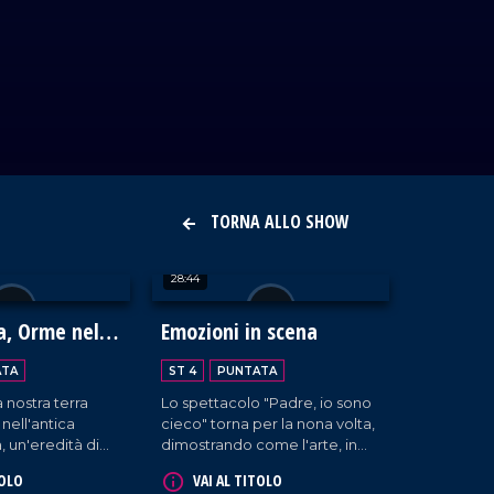
TORNA ALLO SHOW
28:44
a, Orme nella
Emozioni in scena
a Calabria
ATA
ST 4
PUNTATA
a nostra terra
Lo spettacolo "Padre, io sono
 nell'antica
cieco" torna per la nona volta,
 un'eredità di
dimostrando come l'arte, in
izioni che ancora
tutte le sue forme, parli un
TOLO
VAI AL TITOLO
sce. Il progetto
linguaggio universale di libertà