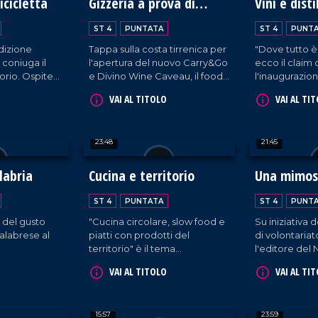
icicletta
Gizzeria a prova di
Vini e disti
imprenditoria
Calabria al
ST 4
PUNTATA
ST 4
PUNT
dizione
Tappa sulla costa tirrenica per
"Dove tutto è
e coniuga il
l'apertura del nuovo Carry&Go
ecco il claim 
torio. Ospite
e Divino Wine Caveau, il food
l'inaugurazion
ncesco
service di Europa
2024. All'inter
VAI AL TITOLO
VAI AL TI
Commerciale al servizio del
dal design acc
settore Ho.re.ca.
proprietari di
cantine - prov
23:48
21:45
la Calabria - 
propria azien
vetrina per e
labria
Cucina e territorio
Una mimosa
vitivinicultura
dalla region
ST 4
PUNTATA
ST 4
PUNT
dall'Italia.
e del gusto
"Cucina circolare, slow food e
Su iniziativa 
calabrese al
piatti con prodotti del
di volontari
territorio" è il tema
l'editore del
dell'iniziativa organizzata
Domenico Madu
VAI AL TITOLO
VAI AL TI
nell'ambito del Serre in
pazienti dell
festival all'Istituto alberghiero
Mariano Sant
di Vibo Valentia.
incontra il p
15:57
23:59
infermieristic