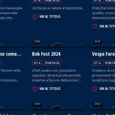
ST 4
PUNTATA
ST 4
PUNT
 e meraviglia
Un focus su salute e nutrizione.
Pratiche innov
ternazionale
qualità, rico
VAI AL TITOLO
trada che
internazionale
ima edizione.
Fertility Cent
VAI AL TI
25:53
25:13
ose come
Bob Fest 2024
Vespa Faro
dea sulla C
ST 4
PUNTATA
ST 4
PUNT
Dei
 Terme nella
Chef, pasticceri, pizzaioli e
Il raduno di c
vignaioli, diversi professionisti
provenienti da 
mostrativo
insieme a favore della ricerca
luoghi più sug
asione del
al parco archeologico
Costa degli D
VAI AL TITOLO
VAI AL TI
tivo sui grani
Scolacium di Roccelletta di
Calabria, tra
Borgia.
odiversità.
15:04
23:02