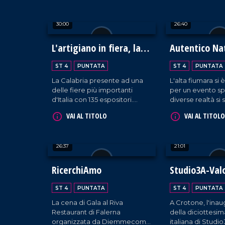
piatti meravigliosi della
speranza e solida
tradizione italiana. Un evento
30:00
26:40
unico, ricco di emozioni e
sapori.
L'artigiano in fiera, la
Autentico Na
Calabria protagonista a
Ambasciatori
ST 4
PUNTATA
ST 4
PUNTATA
Milano
dell'Autismo
La Calabria presente ad una
L'alta fiumara si 
delle fiere più importanti
per un evento sp
d'Italia con 135 espositori.
diverse realtà si 
Francesca Lagoteta ci
per diventare in
VAI AL TITOLO
VAI AL TITOLO
accompagna alla scoperta
ambasciatrici del
delle aziende che con
genera così un N
orgoglio raccontano il settore
autentico per ini
26:37
21:01
primario e secondario del
voce ad ogni bisb
territorio, tra gli ospiti due
eccellenze Antonio Giulio
RicerchiAmo
Studio3A-Val
Grande e Fortunato Amarelli.
Un incontro importante tra
ST 4
PUNTATA
ST 4
PUNTATA
passato e futuro che ha uno
La cena di Gala al Riva
A Crotone, l'ina
sguardo rivolto verso il
Restaurant di Falerna
della diciottesi
progresso.
organizzata da Diemmecom
italiana di Studi