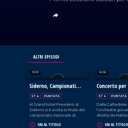
ALTRI EPISODI
35:59
56:58
Siderno, Campionati
Concerto per 
Italiani di Cucina 2024
ST 4
PUNTATA
ST 4
PUNTATA
Al Grand hotel President di
Dalla Cattedrale
Siderno si è svolta la finale del
l'orchestra giova
campionato nazionale di
diretta da Matti
cucina. Centinaia di chef
fa vivere un mom
VAI AL TITOLO
VAI AL TITOLO
hanno gareggiato creando
unione e bellezz