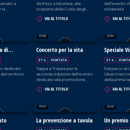
iamato a
da Pizzo a Nicotera, alla
dell'evento c
r la
scoperta della Costa degli
solidarietà.
 riservata alla
Dei.
VAI AL TITOLO
VAI AL TI
le.
20:36
20:54
a di
Concerto per la vita
Speciale Vi
the City
ST 4
PUNTATA
ST 4
PUNT
o dedicato
Tappa a Tropea per la
Dal parco arc
 del territorio.
seconda edizione dell'evento
Sibari il racco
dedicato alla promozione
della prima ta
della sicurezza stradale.
in Calabria.
VAI AL TITOLO
VAI AL TI
19:40
23:40
ato
La prevenzione a tavola
Un premio 