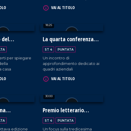
onti neppure agli
che testimonia la ricchezza
TOLO
VAI AL TITOLO
della biodiversità in Calabria.
18:25
o del
La quarta conferenza
neo
della BCC Mediocrati
ATA
ST 4
PUNTATA
erti per spiegare
Un incontro di
della
approfondimento dedicato ai
a casa
quadri aziendali
TOLO
VAI AL TITOLO
30:00
ina
Premio letterario
e 2024
Caccuri
ATA
ST 4
PUNTATA
'ottava edizione
Un focus sulla tredicesima