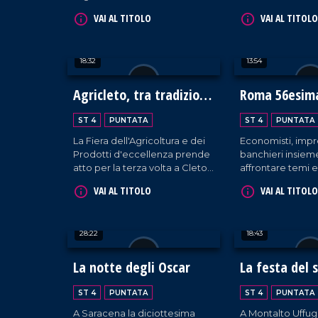
e Accademia internazionale
azienda che tutela
VAI AL TITOLO
VAI AL TITOLO
mauriziana per raccogliere
cittadini quando s
fondi a sostegno della ricerca
risarcimento dan
medico-scientifica da parte
18:32
13:54
dell'UMG.
Agricleto, tra tradizione
Roma 56esima
e innovazione
del credito
ST 4
PUNTATA
ST 4
PUNTATA
La Fiera dell'Agricoltura e dei
Economisti, impr
Prodotti d'eccellenza prende
banchieri insiem
atto per la terza volta a Cleto,
affrontare temi 
in una commistione tra
finanziari e politic
VAI AL TITOLO
VAI AL TITOLO
tradizionale e innovativo.
28:22
18:43
La notte degli Oscar
La festa del 
ST 4
PUNTATA
ST 4
PUNTATA
A Saracena la diciottesima
A Montalto Uffug