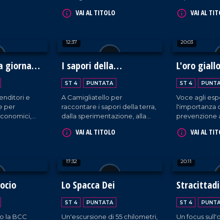
 i diritti dei
Calabria si afferma in quanto
che non fa sc
VAI AL TITOLO
VAI AL TI
i tratta di
patria di bontà culinarie da
uomini.
ni.
gustare e ammirare!
12:37
20:03
 giornata
I sapori della
L'oro giall
Biodiversità
Mediterra
ST 4
PUNTATA
ST 4
PUNT
enditori e
A Camigliatello per
Voce agli esp
e per
raccontare i sapori della terra,
l'importanza 
economici,
dalla sperimentazione, alla
prevenzione 
i.
trasformazione sino alla tavola
VAI AL TITOLO
VAI AL TI
17:32
20:11
socio
Lo Spacca Dei
Stracittad
Filadelfies
ST 4
PUNTATA
ST 4
PUNT
o la BCC
Un'escursione di 55 chilometri,
Un focus sull