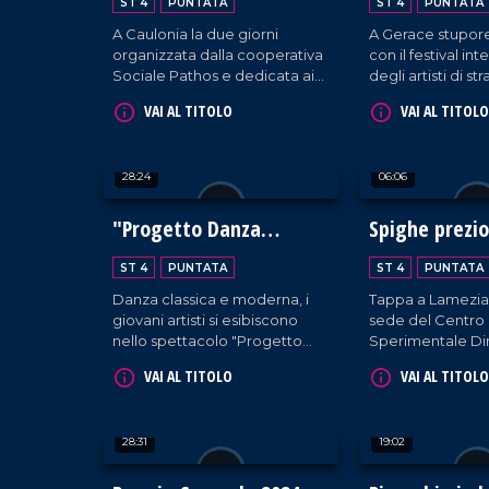
ST 4
PUNTATA
ST 4
PUNTATA
A Caulonia la due giorni
A Gerace stupore
organizzata dalla cooperativa
con il festival in
Sociale Pathos e dedicata ai
degli artisti di s
temi dell'integrazione e
giunge alla 23es
VAI AL TITOLO
VAI AL TITOLO
dell'accoglienza.
28:24
06:06
"Progetto Danza
Spighe prezi
Calabria"
l'oro
ST 4
PUNTATA
ST 4
PUNTATA
Danza classica e moderna, i
Tappa a Lamezia
giovani artisti si esibiscono
sede del Centro
nello spettacolo "Progetto
Sperimentale Di
Danza Calabria" a Vibo
dell'Arsac in occ
VAI AL TITOLO
VAI AL TITOLO
marina.
seminario divulga
tradizionali della 
tutela, storia e bi
28:31
19:02