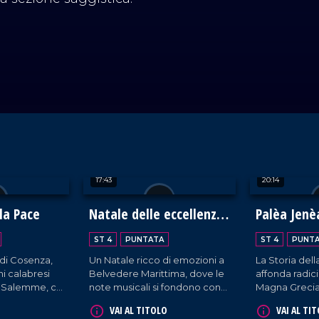
17:43
20:14
la Pace
Natale delle eccellenze
Palèa Jenè
calabresi a Belvedere
Storia dell
ST 4
PUNTATA
ST 4
PUNT
Marittimo
Greca
 di Cosenza,
Un Natale ricco di emozioni a
La Storia dell
ni calabresi
Belvedere Marittima, dove le
affonda radici
a Salemme, ci
note musicali si fondono con
Magna Grecia,
ento di
le tradizioni più vive e
cultura e trad
VAI AL TITOLO
VAI AL TI
a che celebra
autentiche. Un'occasione per
oggi ci defini