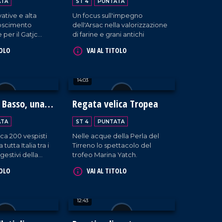
ATA
ST 4
PUNTATA
ative e alta
Un focus sull'impegno
noscimento
dell'Arsac nella valorizzazione
 per il Gatjc
di farine e grani antichi
er di Gioia Tauro.
TOLO
VAI AL TITOLO
14:03
 Basso, una
Regata velica Tropea
osta degli
ATA
ST 4
PUNTATA
irca 200 vespisti
Nelle acque della Perla del
tutta Italia tra i
Tirreno lo spettacolo del
gestivi della
trofeo Marina Yatch.
ei.
TOLO
VAI AL TITOLO
12:43