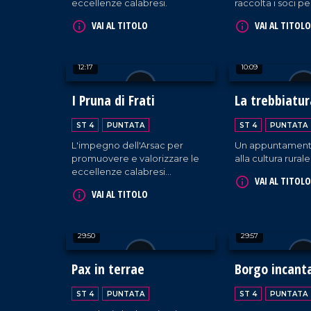
eccellenze calabresi.
raccolta i soci pe
tradizionale festa
VAI AL TITOLO
VAI AL TITOLO
compagine socia
12:17
10:09
I Pruna di Frati
La trebbiatur
Maierato
ST 4
PUNTATA
ST 4
PUNTATA
L'impegno dell'Arsac per
Un appuntament
promuovere e valorizzare le
alla cultura rurale
eccellenze calabresi
VAI AL TITOLO
nell'ambito della biodiversità
VAI AL TITOLO
territoriale. Tra i prodotti
identitari troviamo "le prugne
dei frati" di Terranova Sappo
29:50
29:57
Minulio.
Pax in terrae
Borgo incant
ST 4
PUNTATA
ST 4
PUNTATA