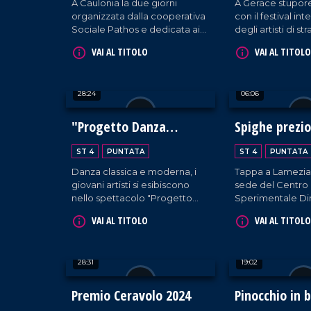
A Caulonia la due giorni
A Gerace stupore
organizzata dalla cooperativa
con il festival in
Sociale Pathos e dedicata ai
degli artisti di s
temi dell'integrazione e
giunge alla 23es
VAI AL TITOLO
VAI AL TITOLO
dell'accoglienza.
28:24
06:06
"Progetto Danza
Spighe prezi
Calabria"
l'oro
ST 4
PUNTATA
ST 4
PUNTATA
Danza classica e moderna, i
Tappa a Lamezia
giovani artisti si esibiscono
sede del Centro
nello spettacolo "Progetto
Sperimentale Di
Danza Calabria" a Vibo
dell'Arsac in occ
VAI AL TITOLO
VAI AL TITOLO
marina.
seminario divulga
tradizionali della 
tutela, storia e bi
28:31
19:02
Premio Ceravolo 2024
Pinocchio in b