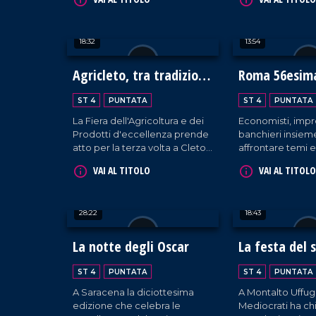
mauriziana per raccogliere
cittadini quando s
fondi a sostegno della ricerca
risarcimento dan
medico-scientifica da parte
18:32
13:54
dell'UMG.
Agricleto, tra tradizione
Roma 56esima
e innovazione
del credito
ST 4
PUNTATA
ST 4
PUNTATA
La Fiera dell'Agricoltura e dei
Economisti, impr
Prodotti d'eccellenza prende
banchieri insiem
atto per la terza volta a Cleto,
affrontare temi 
in una commistione tra
finanziari e politic
VAI AL TITOLO
VAI AL TITOLO
tradizionale e innovativo.
28:22
18:43
La notte degli Oscar
La festa del 
ST 4
PUNTATA
ST 4
PUNTATA
A Saracena la diciottesima
A Montalto Uffug
edizione che celebra le
Mediocrati ha ch