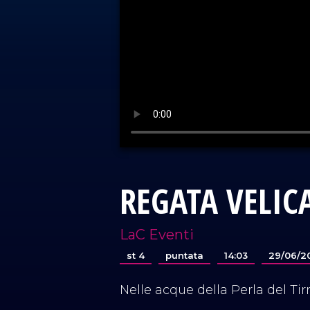
REGATA VELIC
LaC Eventi
st 4
puntata
14:03
29/06/2
Nelle acque della Perla del Tir