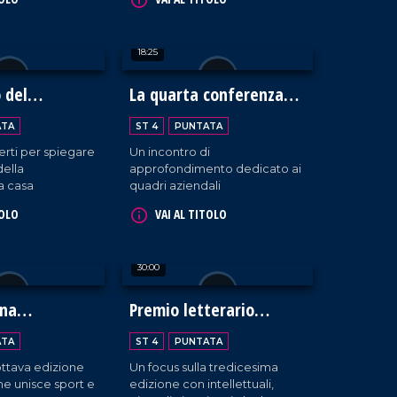
della biodiversità in Calabria.
18:25
o del
La quarta conferenza
neo
della BCC Mediocrati
ATA
ST 4
PUNTATA
erti per spiegare
Un incontro di
della
approfondimento dedicato ai
a casa
quadri aziendali
TOLO
VAI AL TITOLO
30:00
ina
Premio letterario
e 2024
Caccuri
ATA
ST 4
PUNTATA
'ottava edizione
Un focus sulla tredicesima
he unisce sport e
edizione con intellettuali,