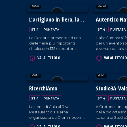
tradizione italiana. Un evento
30:00
26:40
unico, ricco di emozioni e
sapori.
L'artigiano in fiera, la
Autentico Na
Calabria protagonista a
Ambasciatori
ST 4
PUNTATA
ST 4
PUNTATA
Milano
dell'Autismo
La Calabria presente ad una
L'alta fiumara si 
delle fiere più importanti
per un evento sp
d'Italia con 135 espositori.
diverse realtà si 
Francesca Lagoteta ci
per diventare in
VAI AL TITOLO
VAI AL TITOLO
accompagna alla scoperta
ambasciatrici del
delle aziende che con
genera così un N
orgoglio raccontano il settore
autentico per ini
26:37
21:01
primario e secondario del
voce ad ogni bisb
territorio, tra gli ospiti due
eccellenze Antonio Giulio
RicerchiAmo
Studio3A-Val
Grande e Fortunato Amarelli.
Un incontro importante tra
ST 4
PUNTATA
ST 4
PUNTATA
passato e futuro che ha uno
La cena di Gala al Riva
A Crotone, l'ina
sguardo rivolto verso il
Restaurant di Falerna
della diciottesi
progresso.
organizzata da Diemmecom
italiana di Studi
e Accademia internazionale
azienda che tutela
VAI AL TITOLO
VAI AL TITOLO