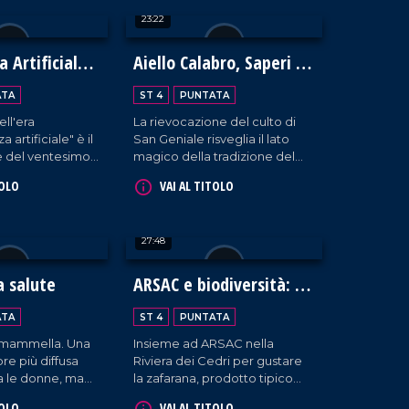
e profondo,
diversità non esiste.
23:22
tutte le scuole
abria.
a Artificiale
Aiello Calabro, Saperi e
Sapori d'Autunno 2024:
ATA
ST 4
PUNTATA
un viaggio tra storia,
ell'era
La rievocazione del culto di
tradizioni e fede
a artificiale" è il
San Geniale risveglia il lato
e del ventesimo
magico della tradizione del
onomico BCC
borgo cosentino che ospita la
TOLO
VAI AL TITOLO
on interventi da
quarta edizione dell'evento
ssionisti del
Saperi e Sapori d'Autunno.
ntaggi e
27:48
le nuove
a salute
ARSAC e biodiversità: la
zafarana di Tortora
ATA
ST 4
PUNTATA
a mammella. Una
Insieme ad ARSAC nella
re più diffusa
Riviera dei Cedri per gustare
ra le donne, ma
la zafarana, prodotto tipico
onti neppure agli
che testimonia la ricchezza
TOLO
VAI AL TITOLO