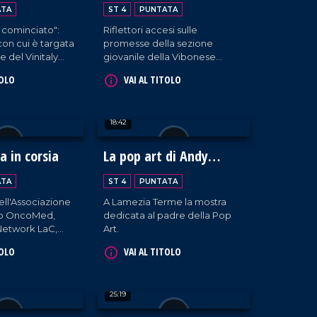
 Vinitaly 2024
grandi
ATA
ST 4
PUNTATA
 cominciato":
Riflettori accesi sulle
con cui è targata
promesse della sezione
e del Vinitaly
giovanile della Vibonese
no della struttura
Calcio
TOLO
VAI AL TITOLO
attivante, i
 circa ottanta
enienti da tutta
18:42
raccontano la
da. Un'ottima
sportare la
 in corsia
La pop art di Andy
 non solo fuori
Warhol a Palazzo Greco-
e, ma anche
ATA
ST 4
PUNTATA
Stella
dell'Associazione
A Lamezia Terme la mostra
ato OncoMed,
dedicata al padre della Pop
 Network LaC,
Art.
li, visita i
TOLO
VAI AL TITOLO
'ospedale
o di Cosenza e
ersonale medico e
25:19
o.