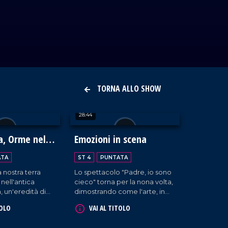
TORNA ALLO SHOW
28:44
a, Orme nella
Emozioni in scena
a Calabria
ATA
ST 4
PUNTATA
a nostra terra
Lo spettacolo "Padre, io sono
 nell'antica
cieco" torna per la nona volta,
 un'eredità di
dimostrando come l'arte, in
izioni che ancora
tutte le sue forme, parli un
TOLO
VAI AL TITOLO
sce. Il progetto
linguaggio universale di libertà
ha esplorato
e bellezza, dove la parola