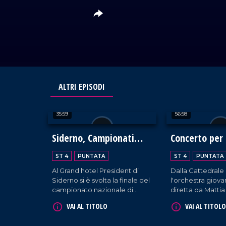
ALTRI EPISODI
35:59
56:58
Siderno, Campionati
Concerto per 
Italiani di Cucina 2024
ST 4
PUNTATA
ST 4
PUNTATA
Al Grand hotel President di
Dalla Cattedrale
Siderno si è svolta la finale del
l'orchestra giova
campionato nazionale di
diretta da Matti
cucina. Centinaia di chef
fa vivere un mom
VAI AL TITOLO
VAI AL TITOLO
hanno gareggiato creando
unione e bellezz
piatti meravigliosi della
speranza e solida