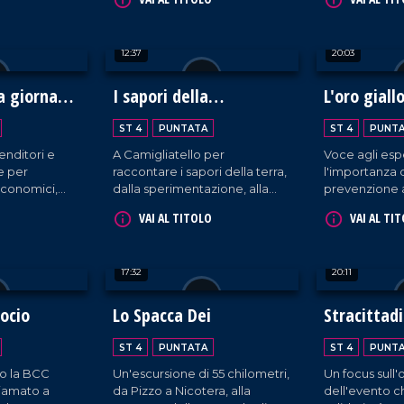
i tratta di
patria di bontà culinarie da
uomini.
ni.
gustare e ammirare!
12:37
20:03
 giornata
I sapori della
L'oro giall
Biodiversità
Mediterra
ST 4
PUNTATA
ST 4
PUNT
enditori e
A Camigliatello per
Voce agli esp
e per
raccontare i sapori della terra,
l'importanza 
economici,
dalla sperimentazione, alla
prevenzione 
i.
trasformazione sino alla tavola
VAI AL TITOLO
VAI AL TI
17:32
20:11
socio
Lo Spacca Dei
Stracittad
Filadelfies
ST 4
PUNTATA
ST 4
PUNT
o la BCC
Un'escursione di 55 chilometri,
Un focus sull
iamato a
da Pizzo a Nicotera, alla
dell'evento c