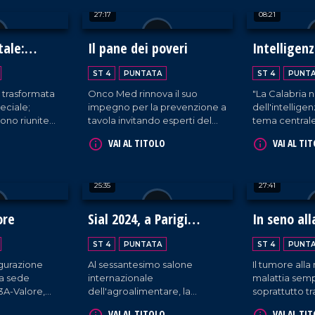
enogastronomiche del
questo legam
27:17
08:21
territorio.
coinvolgendo 
di Reggio Cal
tale:
Il pane dei poveri
Intelligenz
in Calabria
ST 4
PUNTATA
ST 4
PUNT
è trasformata
Onco Med rinnova il suo
"La Calabria n
eciale;
impegno per la prevenzione a
dell'intelligenz
sono riunite
tavola invitando esperti del
tema central
sieme
settore a illustrare i benefici e
Rapporto Ec
VAI AL TITOLO
VAI AL TI
l'autismo. Si
le modalità di assunzione del
Mediocrati, c
atale
frutto autunnale più
parte di profe
ziare a dar
apprezzato: la castagna.
settore su va
25:35
27:41
iglio.
svantaggi del
tecnologie.
ore
Sial 2024, a Parigi
In seno all
sfilano le eccellenze
ST 4
PUNTATA
ST 4
PUNT
gastronomiche della
ugurazione
Al sessantesimo salone
Il tumore all
Calabria
ma sede
internazionale
malattia semp
o3A-Valore,
dell'agroalimentare, la
soprattutto t
 i diritti dei
Calabria si afferma in quanto
che non fa sc
VAI AL TITOLO
VAI AL TI