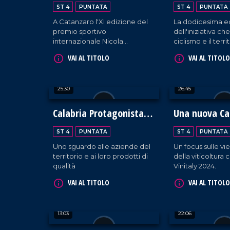
ST 4
PUNTATA
ST 4
PUNTATA
A Catanzaro l'XI edizione del
La dodicesima e
premio sportivo
dell'iniziativa ch
internazionale Nicola
ciclismo e il terri
Ceravolo conferito al tecnico
d'eccezione Fra
VAI AL TITOLO
VAI AL TITOLO
Roberto De Zerbi.
Moser.
25:30
26:45
Calabria Protagonista al
Una nuova Ca
Vinitaly
ST 4
PUNTATA
ST 4
PUNTATA
Uno sguardo alle aziende del
Un focus sulle vi
territorio e ai loro prodotti di
della viticoltura 
qualità
Vinitaly 2024.
VAI AL TITOLO
VAI AL TITOLO
13:03
22:06