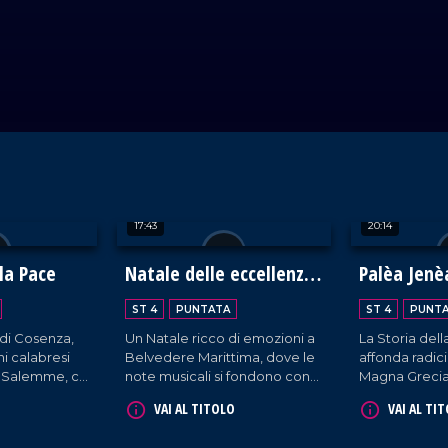
17:43
20:14
la Pace
Natale delle eccellenze
Palèa Jenè
calabresi a Belvedere
Storia dell
ST 4
PUNTATA
ST 4
PUNT
Marittimo
Greca
 di Cosenza,
Un Natale ricco di emozioni a
La Storia dell
ni calabresi
Belvedere Marittima, dove le
affonda radici
a Salemme, ci
note musicali si fondono con
Magna Grecia,
ento di
le tradizioni più vive e
cultura e trad
VAI AL TITOLO
VAI AL TI
a che celebra
autentiche. Un'occasione per
oggi ci defini
rietà.
scoprire le eccellenze
Palèa Jenèa 