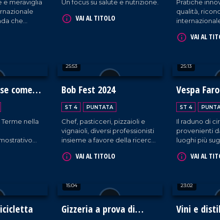
 e meraviglia
Un focus su salute e nutrizione.
Pratiche innov
ternazionale
qualità, rico
VAI AL TITOLO
trada che
internazionale
ima edizione.
Fertility Cent
VAI AL TI
25:53
25:13
ose come
Bob Fest 2024
Vespa Faro
dea sulla C
ST 4
PUNTATA
ST 4
PUNT
Dei
 Terme nella
Chef, pasticceri, pizzaioli e
Il raduno di c
vignaioli, diversi professionisti
provenienti da 
mostrativo
insieme a favore della ricerca
luoghi più sug
asione del
al parco archeologico
Costa degli D
VAI AL TITOLO
VAI AL TI
tivo sui grani
Scolacium di Roccelletta di
Calabria, tra
Borgia.
odiversità.
15:04
23:02
icicletta
Gizzeria a prova di
Vini e disti