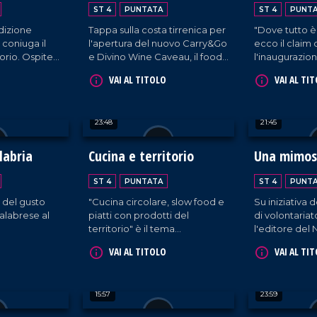
imprenditoria
Calabria al
ST 4
PUNTATA
ST 4
PUNT
dizione
Tappa sulla costa tirrenica per
"Dove tutto è
e coniuga il
l'apertura del nuovo Carry&Go
ecco il claim 
torio. Ospite
e Divino Wine Caveau, il food
l'inaugurazion
ncesco
service di Europa
2024. All'inter
VAI AL TITOLO
VAI AL TI
Commerciale al servizio del
dal design acc
settore Ho.re.ca.
proprietari di
cantine - prov
23:48
21:45
la Calabria - 
propria azien
vetrina per e
labria
Cucina e territorio
Una mimosa
vitivinicultura
dalla region
ST 4
PUNTATA
ST 4
PUNT
dall'Italia.
e del gusto
"Cucina circolare, slow food e
Su iniziativa 
calabrese al
piatti con prodotti del
di volontari
territorio" è il tema
l'editore del
dell'iniziativa organizzata
Domenico Madu
VAI AL TITOLO
VAI AL TI
nell'ambito del Serre in
pazienti dell
festival all'Istituto alberghiero
Mariano Sant
di Vibo Valentia.
incontra il p
15:57
23:59
infermieristic