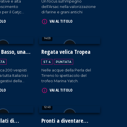
ative e alta
Un focus sull'impegno
noscimento
dell'Arsac nella valorizzazione
 per il Gatjc
di farine e grani antichi
er di Gioia Tauro.
TOLO
VAI AL TITOLO
14:03
 Basso, una
Regata velica Tropea
osta degli
ATA
ST 4
PUNTATA
irca 200 vespisti
Nelle acque della Perla del
tutta Italia tra i
Tirreno lo spettacolo del
gestivi della
trofeo Marina Yatch.
ei.
TOLO
VAI AL TITOLO
12:43
llati di
Pronti a diventare