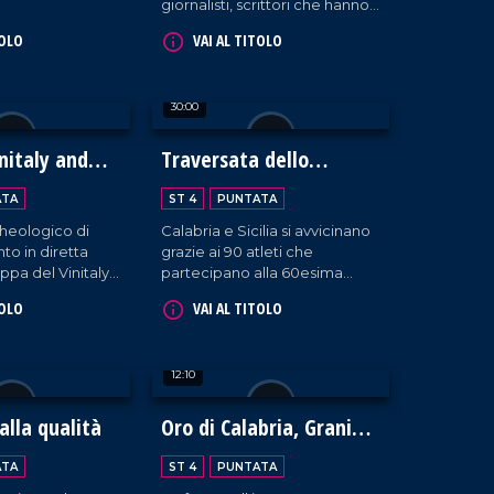
giornalisti, scrittori che hanno
animato il dibattito culturale
TOLO
VAI AL TITOLO
nella Presila crotonese.
30:00
nitaly and
Traversata dello
Stretto
ATA
ST 4
PUNTATA
heologico di
Calabria e Sicilia si avvicinano
nto in diretta
grazie ai 90 atleti che
ppa del Vinitaly
partecipano alla 60esima
edizione della Traversata dello
TOLO
VAI AL TITOLO
Stretto, la storica gara di
nuoto che si osserva con
stupore dal 1954!
12:10
alla qualità
Oro di Calabria, Grani
Antichi e Biodiversità
ATA
ST 4
PUNTATA