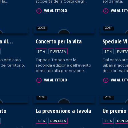
r la
scoperta della Costa degli
solidarietà.
 riservata alla
Dei.
VAI AL TITOLO
VAI AL TI
le.
20:36
20:54
a di
Concerto per la vita
Speciale Vi
the City
ST 4
PUNTATA
ST 4
PUNT
o dedicato
Tappa a Tropea per la
Dal parco arc
 del territorio.
seconda edizione dell'evento
Sibari il racco
dedicato alla promozione
della prima ta
della sicurezza stradale.
in Calabria.
VAI AL TITOLO
VAI AL TI
19:40
23:40
ato
La prevenzione a tavola
Un premio 
ST 4
PUNTATA
ST 4
PUNT