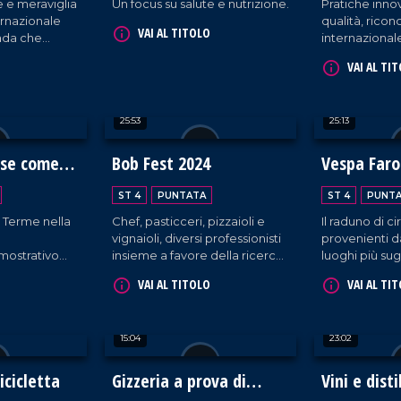
 e meraviglia
Un focus su salute e nutrizione.
Pratiche innov
ternazionale
qualità, rico
VAI AL TITOLO
trada che
internazionale
ima edizione.
Fertility Cent
VAI AL TI
25:53
25:13
ose come
Bob Fest 2024
Vespa Faro
dea sulla C
ST 4
PUNTATA
ST 4
PUNT
Dei
 Terme nella
Chef, pasticceri, pizzaioli e
Il raduno di c
vignaioli, diversi professionisti
provenienti da 
mostrativo
insieme a favore della ricerca
luoghi più sug
asione del
al parco archeologico
Costa degli D
VAI AL TITOLO
VAI AL TI
tivo sui grani
Scolacium di Roccelletta di
Calabria, tra
Borgia.
odiversità.
15:04
23:02
icicletta
Gizzeria a prova di
Vini e disti