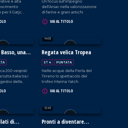
ative e alta
Un focus sull'impegno
noscimento
dell'Arsac nella valorizzazione
 per il Gatjc
di farine e grani antichi
er di Gioia Tauro.
TOLO
VAI AL TITOLO
14:03
 Basso, una
Regata velica Tropea
osta degli
ATA
ST 4
PUNTATA
irca 200 vespisti
Nelle acque della Perla del
tutta Italia tra i
Tirreno lo spettacolo del
gestivi della
trofeo Marina Yatch.
ei.
TOLO
VAI AL TITOLO
12:43
llati di
Pronti a diventare