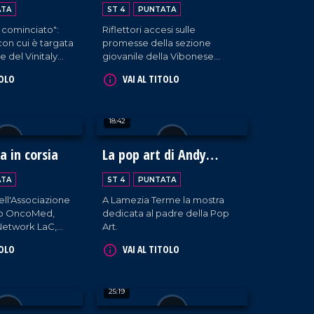
 Vinitaly 2024
grandi
ATA
ST 4
PUNTATA
 cominciato":
Riflettori accesi sulle
con cui è targata
promesse della sezione
e del Vinitaly
giovanile della Vibonese
no della struttura
Calcio
TOLO
VAI AL TITOLO
attivante, i
 circa ottanta
enienti da tutta
18:42
raccontano la
da. Un'ottima
sportare la
 in corsia
La pop art di Andy
 non solo fuori
Warhol a Palazzo Greco-
e, ma anche
ATA
ST 4
PUNTATA
Stella
dell'Associazione
A Lamezia Terme la mostra
ato OncoMed,
dedicata al padre della Pop
 Network LaC,
Art.
li, visita i
TOLO
VAI AL TITOLO
'ospedale
o di Cosenza e
ersonale medico e
25:19
o.