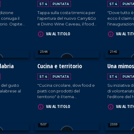
imprenditoria
Calabria al
ST 4
PUNTATA
ST 4
PUNT
dizione
Tappa sulla costa tirrenica per
"Dove tutto è
e coniuga il
l'apertura del nuovo Carry&Go
ecco il claim 
torio. Ospite
e Divino Wine Caveau, il food
l'inaugurazion
ncesco
service di Europa
2024. All'inter
VAI AL TITOLO
VAI AL TI
Commerciale al servizio del
dal design acc
settore Ho.re.ca.
proprietari di
cantine - prov
23:48
21:45
la Calabria - 
propria azien
vetrina per e
labria
Cucina e territorio
Una mimosa
vitivinicultura
dalla region
ST 4
PUNTATA
ST 4
PUNT
dall'Italia.
e del gusto
"Cucina circolare, slow food e
Su iniziativa 
calabrese al
piatti con prodotti del
di volontari
territorio" è il tema
l'editore del
dell'iniziativa organizzata
Domenico Madu
VAI AL TITOLO
VAI AL TI
nell'ambito del Serre in
pazienti dell
festival all'Istituto alberghiero
Mariano Sant
di Vibo Valentia.
incontra il p
15:57
23:59
infermieristic