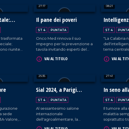
enogastronomiche del
questo legam
27:17
08:21
territorio.
coinvolgendo 
di Reggio Cal
tale:
Il pane dei poveri
Intelligenz
in Calabria
ST 4
PUNTATA
ST 4
PUNT
è trasformata
Onco Med rinnova il suo
"La Calabria n
eciale;
impegno per la prevenzione a
dell'intelligenz
sono riunite
tavola invitando esperti del
tema central
sieme
settore a illustrare i benefici e
Rapporto Ec
VAI AL TITOLO
VAI AL TI
l'autismo. Si
le modalità di assunzione del
Mediocrati, c
atale
frutto autunnale più
parte di profe
ziare a dar
apprezzato: la castagna.
settore su va
25:35
27:41
iglio.
svantaggi del
tecnologie.
ore
Sial 2024, a Parigi
In seno all
sfilano le eccellenze
ST 4
PUNTATA
ST 4
PUNT
gastronomiche della
ugurazione
Al sessantesimo salone
Il tumore all
Calabria
ma sede
internazionale
malattia semp
o3A-Valore,
dell'agroalimentare, la
soprattutto t
 i diritti dei
Calabria si afferma in quanto
che non fa sc
VAI AL TITOLO
VAI AL TI