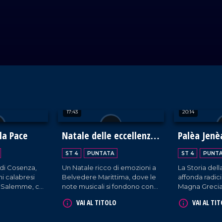
17:43
20:14
la Pace
Natale delle eccellenze
Palèa Jenè
calabresi a Belvedere
Storia dell
ST 4
PUNTATA
ST 4
PUNT
Marittimo
Greca
 di Cosenza,
Un Natale ricco di emozioni a
La Storia dell
ni calabresi
Belvedere Marittima, dove le
affonda radici
a Salemme, ci
note musicali si fondono con
Magna Grecia,
ento di
le tradizioni più vive e
cultura e trad
VAI AL TITOLO
VAI AL TI
a che celebra
autentiche. Un'occasione per
oggi ci defini
rietà.
scoprire le eccellenze
Palèa Jenèa 