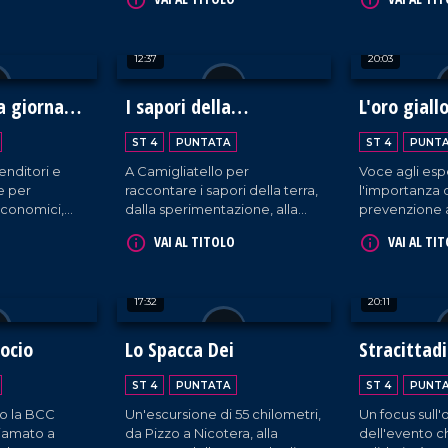
i tratta di
patria di bontà culinarie da
uomini.
ni.
gustare e ammirare!
12:37
20:03
 giornata
I sapori della
L'oro giall
Biodiversità
Mediterra
ST 4
PUNTATA
ST 4
PUNT
enditori e
A Camigliatello per
Voce agli esp
e per
raccontare i sapori della terra,
l'importanza 
economici,
dalla sperimentazione, alla
prevenzione 
i.
trasformazione sino alla tavola
VAI AL TITOLO
VAI AL TI
17:32
20:11
socio
Lo Spacca Dei
Stracittad
Filadelfies
ST 4
PUNTATA
ST 4
PUNT
o la BCC
Un'escursione di 55 chilometri,
Un focus sull
iamato a
da Pizzo a Nicotera, alla
dell'evento c