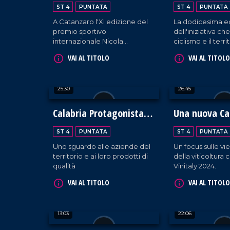
ST 4
PUNTATA
ST 4
PUNTATA
A Catanzaro l'XI edizione del
La dodicesima e
premio sportivo
dell'iniziativa ch
internazionale Nicola
ciclismo e il terri
Ceravolo conferito al tecnico
d'eccezione Fra
VAI AL TITOLO
VAI AL TITOLO
Roberto De Zerbi.
Moser.
25:30
26:45
Calabria Protagonista al
Una nuova Ca
Vinitaly
ST 4
PUNTATA
ST 4
PUNTATA
Uno sguardo alle aziende del
Un focus sulle vi
territorio e ai loro prodotti di
della viticoltura 
qualità
Vinitaly 2024.
VAI AL TITOLO
VAI AL TITOLO
13:03
22:06