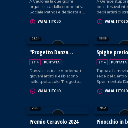
A Caulonia la due giorni
A Gerace stupore
organizzata dalla cooperativa
con il festival in
Sociale Pathos e dedicata ai
degli artisti di s
temi dell'integrazione e
giunge alla 23es
VAI AL TITOLO
VAI AL TITOLO
dell'accoglienza.
28:24
06:06
"Progetto Danza
Spighe prezi
Calabria"
l'oro
ST 4
PUNTATA
ST 4
PUNTATA
Danza classica e moderna, i
Tappa a Lamezia
giovani artisti si esibiscono
sede del Centro
nello spettacolo "Progetto
Sperimentale Di
Danza Calabria" a Vibo
dell'Arsac in occ
VAI AL TITOLO
VAI AL TITOLO
marina.
seminario divulga
tradizionali della 
tutela, storia e bi
28:31
19:02
Premio Ceravolo 2024
Pinocchio in b