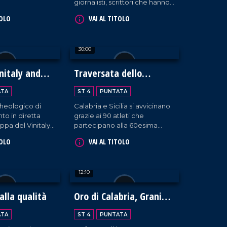
giornalisti, scrittori che hanno
animato il dibattito culturale
TOLO
VAI AL TITOLO
nella Presila crotonese.
30:00
nitaly and
Traversata dello
Stretto
ATA
ST 4
PUNTATA
heologico di
Calabria e Sicilia si avvicinano
nto in diretta
grazie ai 90 atleti che
ppa del Vinitaly
partecipano alla 60esima
edizione della Traversata dello
TOLO
VAI AL TITOLO
Stretto, la storica gara di
nuoto che si osserva con
stupore dal 1954!
12:10
alla qualità
Oro di Calabria, Grani
Antichi e Biodiversità
ATA
ST 4
PUNTATA