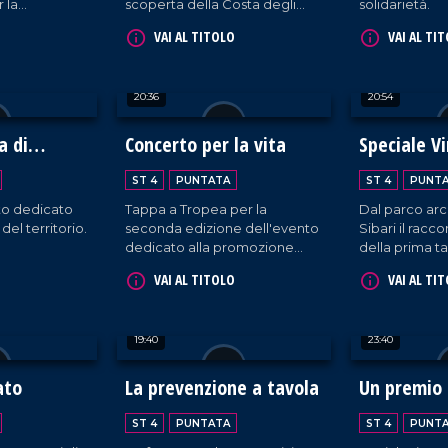
r la
scoperta della Costa degli
solidarietà.
 riservata alla
Dei.
VAI AL TITOLO
VAI AL TI
le.
20:36
20:54
a di
Concerto per la vita
Speciale Vi
the City
ST 4
PUNTATA
ST 4
PUNT
o dedicato
Tappa a Tropea per la
Dal parco arc
 del territorio.
seconda edizione dell'evento
Sibari il racco
dedicato alla promozione
della prima ta
della sicurezza stradale.
in Calabria.
VAI AL TITOLO
VAI AL TI
19:40
23:40
ato
La prevenzione a tavola
Un premio 
ST 4
PUNTATA
ST 4
PUNT