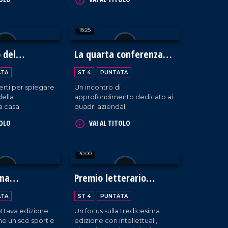
della biodiversità in Calabria.
18:25
o del
La quarta conferenza
neo
della BCC Mediocrati
ATA
ST 4
PUNTATA
erti per spiegare
Un incontro di
della
approfondimento dedicato ai
a casa
quadri aziendali
TOLO
VAI AL TITOLO
30:00
ina
Premio letterario
e 2024
Caccuri
ATA
ST 4
PUNTATA
'ottava edizione
Un focus sulla tredicesima
he unisce sport e
edizione con intellettuali,