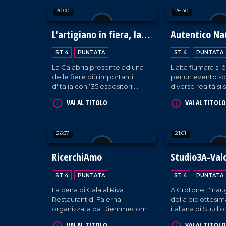
tradizione italiana. Un evento
30:00
26:40
unico, ricco di emozioni e
sapori.
L'artigiano in fiera, la
Autentico Na
Calabria protagonista a
Ambasciatori
ST 4
PUNTATA
ST 4
PUNTATA
Milano
dell'Autismo
La Calabria presente ad una
L'alta fiumara si 
delle fiere più importanti
per un evento sp
d'Italia con 135 espositori.
diverse realtà si 
Francesca Lagoteta ci
per diventare in
VAI AL TITOLO
VAI AL TITOLO
accompagna alla scoperta
ambasciatrici del
delle aziende che con
genera così un N
orgoglio raccontano il settore
autentico per ini
26:37
21:01
primario e secondario del
voce ad ogni bisb
territorio, tra gli ospiti due
eccellenze Antonio Giulio
RicerchiAmo
Studio3A-Val
Grande e Fortunato Amarelli.
Un incontro importante tra
ST 4
PUNTATA
ST 4
PUNTATA
passato e futuro che ha uno
La cena di Gala al Riva
A Crotone, l'ina
sguardo rivolto verso il
Restaurant di Falerna
della diciottesi
progresso.
organizzata da Diemmecom
italiana di Studi
e Accademia internazionale
azienda che tutela
VAI AL TITOLO
VAI AL TITOLO