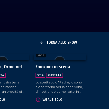
TORNA ALLO SHOW
28:44
a, Orme nella
Emozioni in scena
a Calabria
ATA
ST 4
PUNTATA
a nostra terra
Lo spettacolo "Padre, io sono
 nell'antica
cieco" torna per la nona volta,
 un'eredità di
dimostrando come l'arte, in
izioni che ancora
tutte le sue forme, parli un
TOLO
VAI AL TITOLO
sce. Il progetto
linguaggio universale di libertà
ha esplorato
e bellezza, dove la parola