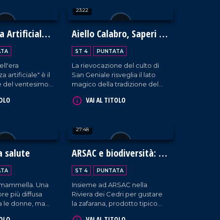
e profondo,
diversità non esiste.
23:22
tutte le scuole
abria.
a Artificiale
Aiello Calabro, Saperi e
Sapori d'Autunno 2024:
ATA
ST 4
PUNTATA
un viaggio tra storia,
ell'era
La rievocazione del culto di
tradizioni e fede
a artificiale" è il
San Geniale risveglia il lato
e del ventesimo
magico della tradizione del
onomico BCC
borgo cosentino che ospita la
TOLO
VAI AL TITOLO
on interventi da
quarta edizione dell'evento
ssionisti del
Saperi e Sapori d'Autunno.
ntaggi e
27:48
le nuove
a salute
ARSAC e biodiversità: la
zafarana di Tortora
ATA
ST 4
PUNTATA
a mammella. Una
Insieme ad ARSAC nella
re più diffusa
Riviera dei Cedri per gustare
ra le donne, ma
la zafarana, prodotto tipico
onti neppure agli
che testimonia la ricchezza
TOLO
VAI AL TITOLO