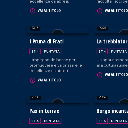
eccellenze calabresi.
raccolta i soci pe
tradizionale festa
VAI AL TITOLO
VAI AL TITOLO
compagine socia
12:17
10:09
I Pruna di Frati
La trebbiatur
Maierato
ST 4
PUNTATA
ST 4
PUNTATA
L'impegno dell'Arsac per
Un appuntament
promuovere e valorizzare le
alla cultura rurale
eccellenze calabresi
VAI AL TITOLO
nell'ambito della biodiversità
VAI AL TITOLO
territoriale. Tra i prodotti
identitari troviamo "le prugne
dei frati" di Terranova Sappo
29:50
29:57
Minulio.
Pax in terrae
Borgo incant
ST 4
PUNTATA
ST 4
PUNTATA