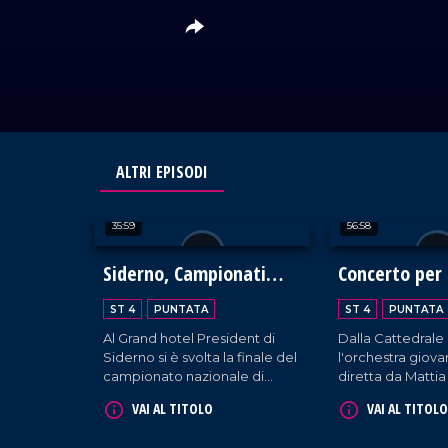
ALTRI EPISODI
35:59
56:58
Siderno, Campionati
Concerto per 
Italiani di Cucina 2024
ST 4
PUNTATA
ST 4
PUNTATA
Al Grand hotel President di
Dalla Cattedrale
Siderno si è svolta la finale del
l'orchestra giova
campionato nazionale di
diretta da Matti
cucina. Centinaia di chef
fa vivere un mom
VAI AL TITOLO
VAI AL TITOLO
hanno gareggiato creando
unione e bellezz
piatti meravigliosi della
speranza e solida