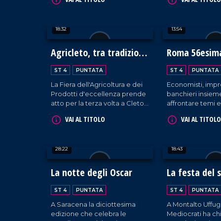
mauriziana per raccogliere
cittadini quando s
fondi a sostegno della ricerca
risarcimento dan
medico-scientifica da parte
18:32
13:54
dell'UMG.
Agricleto, tra tradizione
Roma 56esima
e innovazione
del credito
ST 4
PUNTATA
ST 4
PUNTATA
La Fiera dell'Agricoltura e dei
Economisti, impr
Prodotti d'eccellenza prende
banchieri insiem
atto per la terza volta a Cleto,
affrontare temi 
in una commistione tra
finanziari e politic
VAI AL TITOLO
VAI AL TITOLO
tradizionale e innovativo.
28:22
18:43
La notte degli Oscar
La festa del 
ST 4
PUNTATA
ST 4
PUNTATA
A Saracena la diciottesima
A Montalto Uffug
edizione che celebra le
Mediocrati ha ch