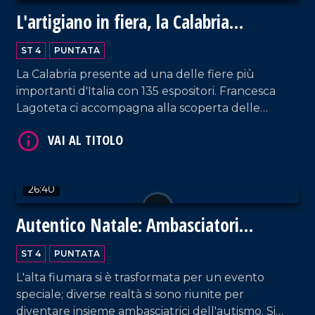
L'artigiano in fiera, la Calabria
protagonista a Milano
ST 4
PUNTATA
VAI AL TITOLO
La Calabria presente ad una delle fiere più
importanti d'Italia con 135 espositori. Francesca
Lagoteta ci accompagna alla scoperta delle
aziende che con orgoglio raccontano il settore
primario e secondario del territorio, tra gli ospiti
due eccellenze Antonio Giulio Grande e
Fortunato Amarelli. Un incontro importante tra
26:40
passato e futuro che ha uno sguardo rivolto verso
il progresso.
VAI AL TITOLO
Autentico Natale: Ambasciatori
dell'Autismo
ST 4
PUNTATA
L'alta fiumara si è trasformata per un evento
speciale; diverse realtà si sono riunite per
diventare insieme ambasciatrici dell'autismo. Si