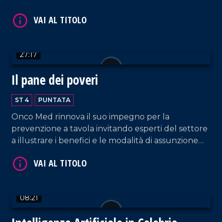
genera così un Natale autentico per iniziare a dar
voce ad ogni bisbiglio.
VAI AL TITOLO
27:17
Il pane dei poveri
ST 4
PUNTATA
Onco Med rinnova il suo impegno per la
prevenzione a tavola invitando esperti del settore
a illustrare i benefici e le modalità di assunzione
VAI AL TITOLO
del frutto autunnale più apprezzato: la castagna.
08:21