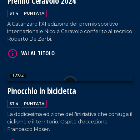
Premio Ceravolo 2024
ST 4
PUNTATA
A Catanzaro l'XI edizione del premio sportivo
internazionale Nicola Ceravolo conferito al tecnico
VAI AL TITOLO
Roberto De Zerbi.
19:02
Pinocchio in bicicletta
ST 4
PUNTATA
VAI AL TITOLO
La dodicesima edizione dell'iniziativa che coniuga il
ciclismo e il territorio. Ospite d'eccezione
Francesco Moser.