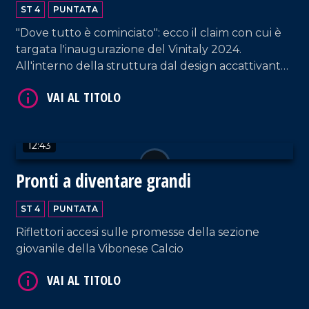
2024
ST 4
PUNTATA
"Dove tutto è cominciato": ecco il claim con cui è
targata l'inaugurazione del Vinitaly 2024.
VAI AL TITOLO
All'interno della struttura dal design accattivante,
i proprietari di circa ottanta cantine - provenienti
da tutta la Calabria - raccontano la propria
azienda. Un'ottima vetrina per esportare la
vitivinicultura non solo fuori dalla regione, ma
12:43
anche dall'Italia.
Pronti a diventare grandi
VAI AL TITOLO
ST 4
PUNTATA
Riflettori accesi sulle promesse della sezione
giovanile della Vibonese Calcio