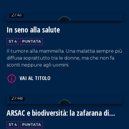
VAI AL TITOLO
27:41
In seno alla salute
ST 4
PUNTATA
Il tumore alla mammella. Una malattia sempre più
diffusa soprattutto tra le donne, ma che non fa
sconti neppure agli uomini.
VAI AL TITOLO
27:48
ARSAC e biodiversità: la zafarana di
Tortora
ST 4
PUNTATA