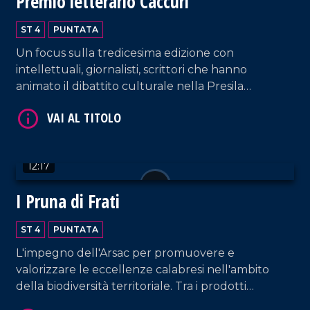
Premio letterario Caccuri
ST 4
PUNTATA
Un focus sulla tredicesima edizione con
VAI AL TITOLO
intellettuali, giornalisti, scrittori che hanno
animato il dibattito culturale nella Presila
crotonese.
12:17
I Pruna di Frati
VAI AL TITOLO
ST 4
PUNTATA
L'impegno dell'Arsac per promuovere e
valorizzare le eccellenze calabresi nell'ambito
della biodiversità territoriale. Tra i prodotti
identitari troviamo "le prugne dei frati" di