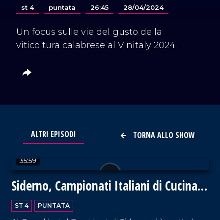
st 4
puntata
26:45
28/04/2024
Un focus sulle vie del gusto della
viticoltura calabrese al Vinitaly 2024.
ALTRI EPISODI
TORNA ALLO SHOW
VAI AL TITOLO
35:59
Siderno, Campionati Italiani di Cucina
2024
ST 4
PUNTATA