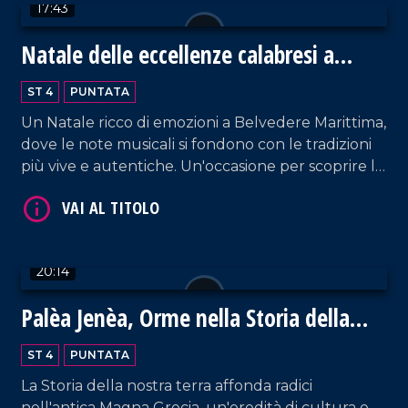
17:43
Natale delle eccellenze calabresi a
Belvedere Marittimo
VAI AL TITOLO
ST 4
PUNTATA
Un Natale ricco di emozioni a Belvedere Marittima,
dove le note musicali si fondono con le tradizioni
più vive e autentiche. Un'occasione per scoprire le
eccellenze enogastronomiche del territorio.
20:14
VAI AL TITOLO
Palèa Jenèa, Orme nella Storia della
Calabria Greca
ST 4
PUNTATA
La Storia della nostra terra affonda radici
nell'antica Magna Grecia, un'eredità di cultura e