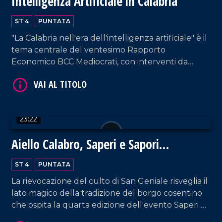
Intelligenza Artificiale in Calabria
ST 4
PUNTATA
VAI AL TITOLO
"La Calabria nell'era dell'intelligenza artificiale" è il
tema centrale del ventesimo Rapporto
Economico BCC Mediocrati, con interventi da
parte di professionisti del settore su vantaggi e
svantaggi delle nuove tecnologie.
23:22
Aiello Calabro, Saperi e Sapori
VAI AL TITOLO
d'Autunno 2024: un viaggio tra storia,
ST 4
PUNTATA
tradizioni e fede
La rievocazione del culto di San Geniale risveglia il
lato magico della tradizione del borgo cosentino
che ospita la quarta edizione dell'evento Saperi e
Sapori d'Autunno.