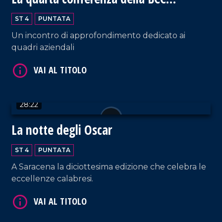
Mediocrati
ST 4
PUNTATA
Un incontro di approfondimento dedicato ai
quadri aziendali
VAI AL TITOLO
28:22
La notte degli Oscar
ST 4
PUNTATA
A Saracena la diciottesima edizione che celebra le
eccellenze calabresi.
VAI AL TITOLO