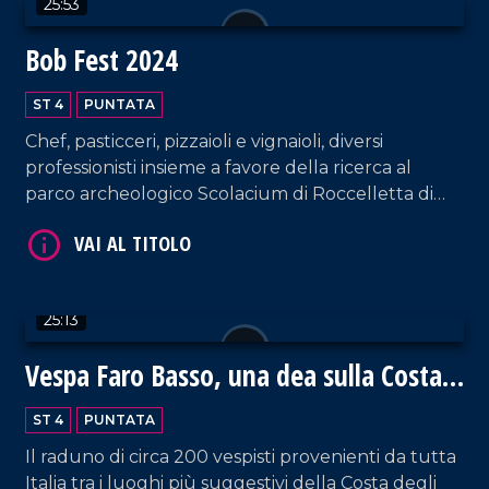
25:53
Bob Fest 2024
ST 4
PUNTATA
Chef, pasticceri, pizzaioli e vignaioli, diversi
professionisti insieme a favore della ricerca al
VAI AL TITOLO
parco archeologico Scolacium di Roccelletta di
Borgia.
25:13
Vespa Faro Basso, una dea sulla Costa
VAI AL TITOLO
degli Dei
ST 4
PUNTATA
Il raduno di circa 200 vespisti provenienti da tutta
Italia tra i luoghi più suggestivi della Costa degli