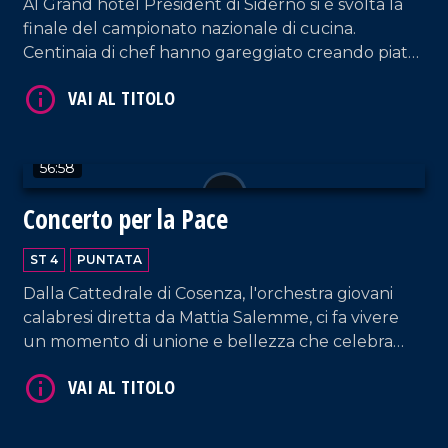
Al Grand hotel President di Siderno si è svolta la
finale del campionato nazionale di cucina.
Centinaia di chef hanno gareggiato creando piatti
meravigliosi della tradizione italiana. Un evento
VAI AL TITOLO
unico, ricco di emozioni e sapori.
56:58
Concerto per la Pace
ST 4
PUNTATA
Dalla Cattedrale di Cosenza, l'orchestra giovani
VAI AL TITOLO
calabresi diretta da Mattia Salemme, ci fa vivere
un momento di unione e bellezza che celebra
speranza e solidarietà.