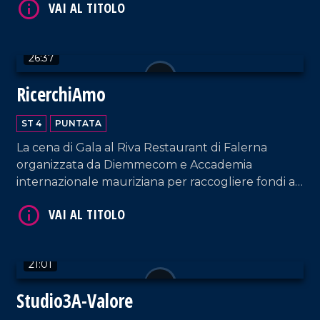
VAI AL TITOLO
26:37
RicerchiAmo
ST 4
PUNTATA
La cena di Gala al Riva Restaurant di Falerna
organizzata da Diemmecom e Accademia
internazionale mauriziana per raccogliere fondi a
sostegno della ricerca medico-scientifica da parte
VAI AL TITOLO
dell'UMG.
21:01
Studio3A-Valore