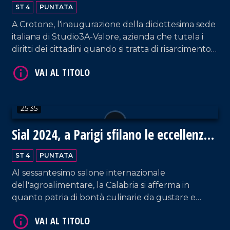
ST 4
PUNTATA
A Crotone, l'inaugurazione della diciottesima sede
VAI AL TITOLO
italiana di Studio3A-Valore, azienda che tutela i
diritti dei cittadini quando si tratta di risarcimento
danni.
25:35
Sial 2024, a Parigi sfilano le eccellenze
VAI AL TITOLO
gastronomiche della Calabria
ST 4
PUNTATA
Al sessantesimo salone internazionale
dell'agroalimentare, la Calabria si afferma in
quanto patria di bontà culinarie da gustare e
ammirare!