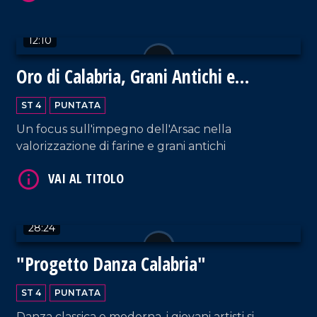
VAI AL TITOLO
12:10
Oro di Calabria, Grani Antichi e
Biodiversità
ST 4
PUNTATA
Un focus sull'impegno dell'Arsac nella
VAI AL TITOLO
valorizzazione di farine e grani antichi
28:24
"Progetto Danza Calabria"
VAI AL TITOLO
ST 4
PUNTATA
Danza classica e moderna, i giovani artisti si