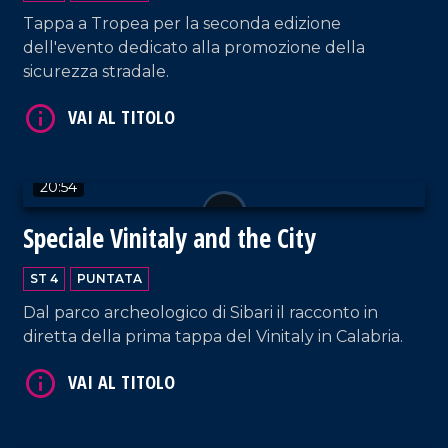
Tappa a Tropea per la seconda edizione
dell'evento dedicato alla promozione della
VAI AL TITOLO
sicurezza stradale.
20:54
Speciale Vinitaly and the City
VAI AL TITOLO
ST 4
PUNTATA
Dal parco archeologico di Sibari il racconto in
diretta della prima tappa del Vinitaly in Calabria.