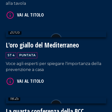
alla tavola
20:03
VAI AL TITOLO
L'oro giallo del Mediterraneo
ST 4
PUNTATA
Voce agli esperti per spiegare l'importanza della
prevenzione a casa
VAI AL TITOLO
18:25
La quarta conferenza della BCC