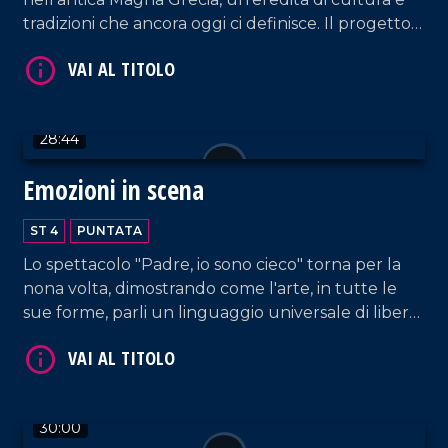
tradizioni che ancora oggi ci definisce. Il progetto
Palèa Jenèa ha esplorato questo legame
profondo, coinvolgendo tutte le scuole di Reggio
VAI AL TITOLO
Calabria.
28:44
Emozioni in scena
ST 4
PUNTATA
Lo spettacolo "Padre, io sono cieco" torna per la
nona volta, dimostrando come l'arte, in tutte le
VAI AL TITOLO
sue forme, parli un linguaggio universale di libertà
e bellezza, dove la parola diversità non esiste.
30:00