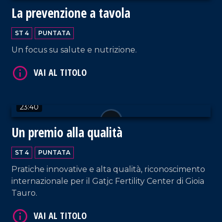
La prevenzione a tavola
VAI AL TITOLO
ST 4
PUNTATA
Un focus su salute e nutrizione.
23:40
VAI AL TITOLO
Un premio alla qualità
ST 4
PUNTATA
Pratiche innovative e alta qualità, riconoscimento
internazionale per il Gatjc Fertility Center di Gioia
Tauro.