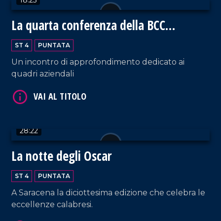
La quarta conferenza della BCC
Mediocrati
ST 4
PUNTATA
Un incontro di approfondimento dedicato ai
quadri aziendali
VAI AL TITOLO
28:22
La notte degli Oscar
ST 4
PUNTATA
A Saracena la diciottesima edizione che celebra le
VAI AL TITOLO
eccellenze calabresi.