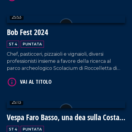
25:53
Bob Fest 2024
ST 4
PUNTATA
Chef, pasticceri, pizzaioli e vignaioli, diversi
VAI AL TITOLO
professionisti insieme a favore della ricerca al
parco archeologico Scolacium di Roccelletta di
Borgia.
25:13
Vespa Faro Basso, una dea sulla Costa
VAI AL TITOLO
degli Dei
ST 4
PUNTATA