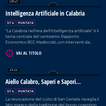
08:21
Intelligenza Artificiale in Calabria
ST 4
PUNTATA
VAI AL TITOLO
"La Calabria nell'era dell'intelligenza artificiale" è il
tema centrale del ventesimo Rapporto
Economico BCC Mediocrati, con interventi da
parte di professionisti del settore su vantaggi e
svantaggi delle nuove tecnologie.
23:22
Aiello Calabro, Saperi e Sapori
VAI AL TITOLO
d'Autunno 2024: un viaggio tra storia,
ST 4
PUNTATA
tradizioni e fede
La rievocazione del culto di San Geniale risveglia il
lato magico della tradizione del borgo cosentino