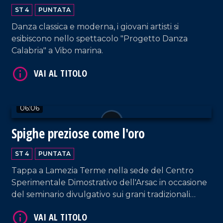
VAI AL TITOLO
ST 4
PUNTATA
Danza classica e moderna, i giovani artisti si
esibiscono nello spettacolo "Progetto Danza
Calabria" a Vibo marina.
06:06
VAI AL TITOLO
Spighe preziose come l'oro
ST 4
PUNTATA
Tappa a Lamezia Terme nella sede del Centro
Sperimentale Dimostrativo dell'Arsac in occasione
del seminario divulgativo sui grani tradizionali
della Calabria, tra tutela, storia e biodiversità.
VAI AL TITOLO