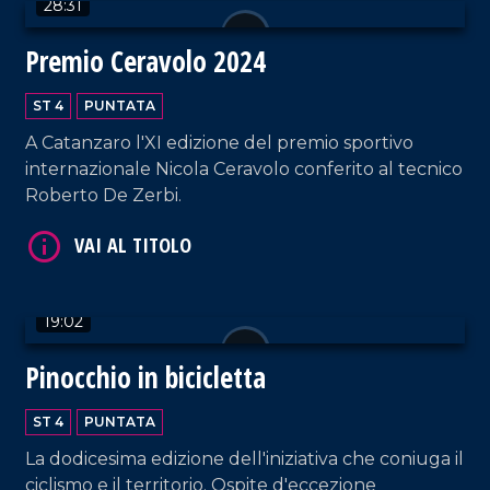
28:31
Premio Ceravolo 2024
ST 4
PUNTATA
A Catanzaro l'XI edizione del premio sportivo
internazionale Nicola Ceravolo conferito al tecnico
VAI AL TITOLO
Roberto De Zerbi.
19:02
Pinocchio in bicicletta
VAI AL TITOLO
ST 4
PUNTATA
La dodicesima edizione dell'iniziativa che coniuga il
ciclismo e il territorio. Ospite d'eccezione