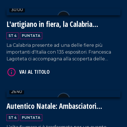
30:00
L'artigiano in fiera, la Calabria
protagonista a Milano
VAI AL TITOLO
ST 4
PUNTATA
La Calabria presente ad una delle fiere più
importanti d'Italia con 135 espositori. Francesca
Lagoteta ci accompagna alla scoperta delle
aziende che con orgoglio raccontano il settore
primario e secondario del territorio, tra gli ospiti
due eccellenze Antonio Giulio Grande e
Fortunato Amarelli. Un incontro importante tra
26:40
passato e futuro che ha uno sguardo rivolto verso
VAI AL TITOLO
il progresso.
Autentico Natale: Ambasciatori
dell'Autismo
ST 4
PUNTATA