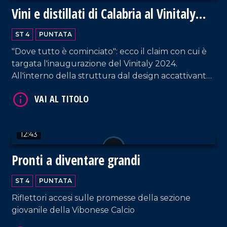
Vini e distillati di Calabria al Vinitaly
2024
ST 4
PUNTATA
"Dove tutto è cominciato": ecco il claim con cui è
VAI AL TITOLO
targata l'inaugurazione del Vinitaly 2024.
All'interno della struttura dal design accattivante,
i proprietari di circa ottanta cantine - provenienti
da tutta la Calabria - raccontano la propria
azienda. Un'ottima vetrina per esportare la
vitivinicultura non solo fuori dalla regione, ma
12:43
anche dall'Italia.
Pronti a diventare grandi
VAI AL TITOLO
ST 4
PUNTATA
Riflettori accesi sulle promesse della sezione
giovanile della Vibonese Calcio