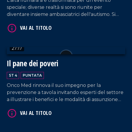
L'alta fiumara si è trasformata per un evento
speciale; diverse realtà si sono riunite per
diventare insieme ambasciatrici dell'autismo. Si
genera così un Natale autentico per iniziare a dar
voce ad ogni bisbiglio.
VAI AL TITOLO
27:17
Il pane dei poveri
ST 4
PUNTATA
Onco Med rinnova il suo impegno per la
prevenzione a tavola invitando esperti del settore
a illustrare i benefici e le modalità di assunzione
VAI AL TITOLO
del frutto autunnale più apprezzato: la castagna.