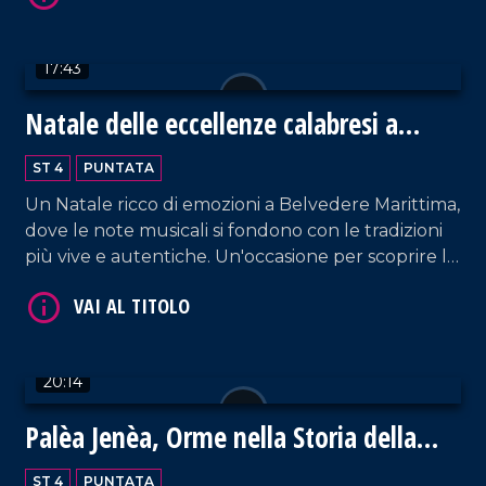
17:43
Natale delle eccellenze calabresi a
VAI AL TITOLO
Belvedere Marittimo
ST 4
PUNTATA
Un Natale ricco di emozioni a Belvedere Marittima,
dove le note musicali si fondono con le tradizioni
più vive e autentiche. Un'occasione per scoprire le
eccellenze enogastronomiche del territorio.
VAI AL TITOLO
20:14
Palèa Jenèa, Orme nella Storia della
Calabria Greca
ST 4
PUNTATA