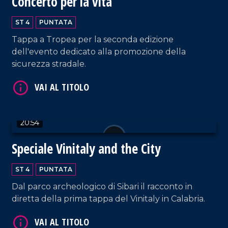
Concerto per la vita
ST 4
PUNTATA
Tappa a Tropea per la seconda edizione
VAI AL TITOLO
dell'evento dedicato alla promozione della
sicurezza stradale.
20:54
Speciale Vinitaly and the City
VAI AL TITOLO
ST 4
PUNTATA
Dal parco archeologico di Sibari il racconto in
diretta della prima tappa del Vinitaly in Calabria.