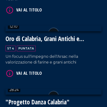
VAI AL TITOLO
12:10
Oro di Calabria, Grani Antichi e
Biodiversità
ST 4
PUNTATA
Un focus sull'impegno dell'Arsac nella
VAI AL TITOLO
valorizzazione di farine e grani antichi
28:24
"Progetto Danza Calabria"