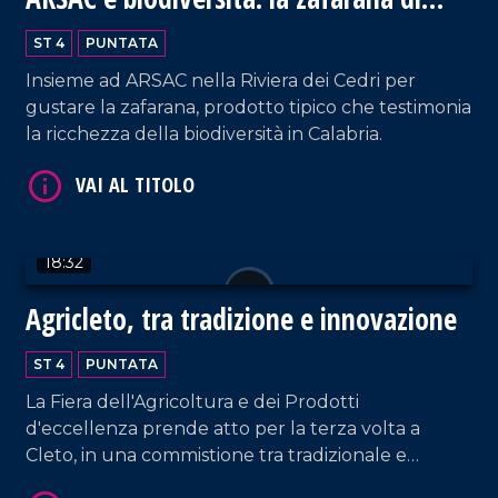
Tortora
ST 4
PUNTATA
VAI AL TITOLO
Insieme ad ARSAC nella Riviera dei Cedri per
gustare la zafarana, prodotto tipico che testimonia
la ricchezza della biodiversità in Calabria.
18:32
VAI AL TITOLO
Agricleto, tra tradizione e innovazione
ST 4
PUNTATA
La Fiera dell'Agricoltura e dei Prodotti
d'eccellenza prende atto per la terza volta a
Cleto, in una commistione tra tradizionale e
innovativo.