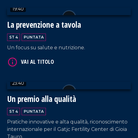
19:40
VAI AL TITOLO
La prevenzione a tavola
ST 4
PUNTATA
Un focus su salute e nutrizione.
23:40
VAI AL TITOLO
Un premio alla qualità
ST 4
PUNTATA
Pratiche innovative e alta qualità, riconoscimento
internazionale per il Gatjc Fertility Center di Gioia
Tauro.