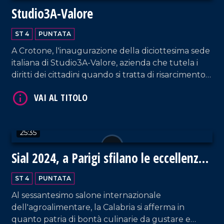
Studio3A-Valore
ST 4
PUNTATA
A Crotone, l'inaugurazione della diciottesima sede
VAI AL TITOLO
italiana di Studio3A-Valore, azienda che tutela i
diritti dei cittadini quando si tratta di risarcimento
danni.
25:35
Sial 2024, a Parigi sfilano le eccellenze
VAI AL TITOLO
gastronomiche della Calabria
ST 4
PUNTATA
Al sessantesimo salone internazionale
dell'agroalimentare, la Calabria si afferma in
quanto patria di bontà culinarie da gustare e