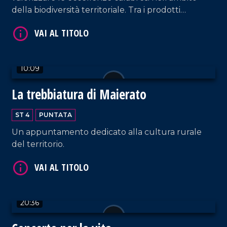
della biodiversità territoriale. Tra i prodotti
identitari troviamo "le prugne dei frati" di
Terranova Sappo Minulio.
VAI AL TITOLO
10:09
La trebbiatura di Maierato
ST 4
PUNTATA
Un appuntamento dedicato alla cultura rurale
del territorio.
VAI AL TITOLO
20:36