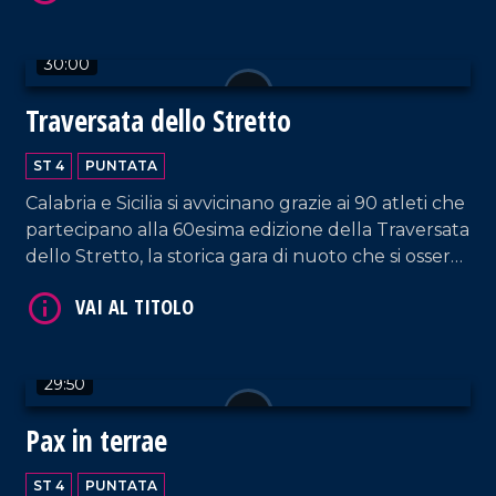
30:00
VAI AL TITOLO
Traversata dello Stretto
ST 4
PUNTATA
Calabria e Sicilia si avvicinano grazie ai 90 atleti che
partecipano alla 60esima edizione della Traversata
dello Stretto, la storica gara di nuoto che si osserva
con stupore dal 1954!
VAI AL TITOLO
29:50
Pax in terrae
ST 4
PUNTATA