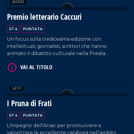
30:00
Premio letterario Caccuri
ST 4
PUNTATA
VAI AL TITOLO
Un focus sulla tredicesima edizione con
intellettuali, giornalisti, scrittori che hanno
animato il dibattito culturale nella Presila
crotonese.
12:17
I Pruna di Frati
VAI AL TITOLO
ST 4
PUNTATA
L'impegno dell'Arsac per promuovere e
valorizzare le eccellenze calabresi nell'ambito