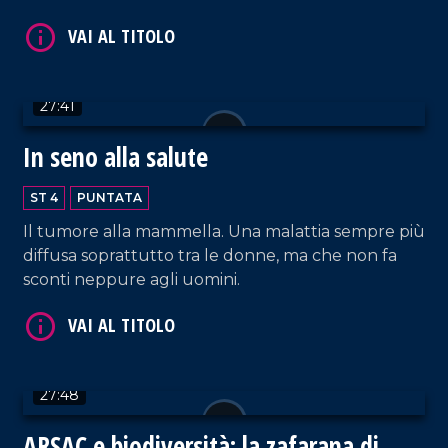
ammirare!
VAI AL TITOLO
27:41
In seno alla salute
ST 4
PUNTATA
Il tumore alla mammella. Una malattia sempre più
diffusa soprattutto tra le donne, ma che non fa
sconti neppure agli uomini.
VAI AL TITOLO
27:48
ARSAC e biodiversità: la zafarana di