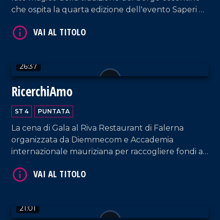
che ospita la quarta edizione dell'evento Saperi e
Sapori d'Autunno.
VAI AL TITOLO
26:37
RicerchiAmo
ST 4
PUNTATA
La cena di Gala al Riva Restaurant di Falerna
organizzata da Diemmecom e Accademia
internazionale mauriziana per raccogliere fondi a
sostegno della ricerca medico-scientifica da parte
VAI AL TITOLO
dell'UMG.
21:01