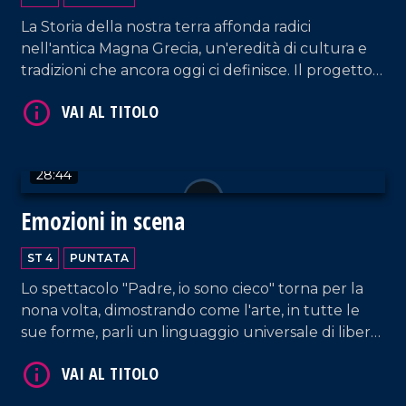
La Storia della nostra terra affonda radici
nell'antica Magna Grecia, un'eredità di cultura e
tradizioni che ancora oggi ci definisce. Il progetto
Palèa Jenèa ha esplorato questo legame
profondo, coinvolgendo tutte le scuole di Reggio
VAI AL TITOLO
Calabria.
28:44
Emozioni in scena
ST 4
PUNTATA
Lo spettacolo "Padre, io sono cieco" torna per la
nona volta, dimostrando come l'arte, in tutte le
VAI AL TITOLO
sue forme, parli un linguaggio universale di libertà
e bellezza, dove la parola diversità non esiste.