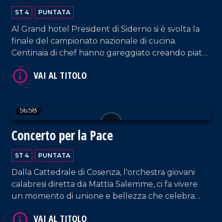
2024
ST 4
PUNTATA
Al Grand hotel President di Siderno si è svolta la
finale del campionato nazionale di cucina.
Centinaia di chef hanno gareggiato creando piatti
meravigliosi della tradizione italiana. Un evento
VAI AL TITOLO
unico, ricco di emozioni e sapori.
56:58
Concerto per la Pace
ST 4
PUNTATA
Dalla Cattedrale di Cosenza, l'orchestra giovani
VAI AL TITOLO
calabresi diretta da Mattia Salemme, ci fa vivere
un momento di unione e bellezza che celebra
speranza e solidarietà.