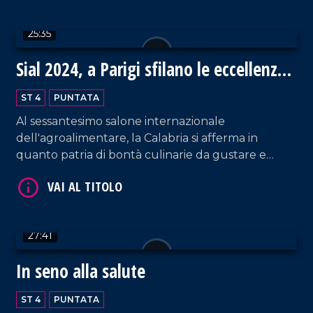
VAI AL TITOLO
25:35
Sial 2024, a Parigi sfilano le eccellenze
gastronomiche della Calabria
ST 4
PUNTATA
Al sessantesimo salone internazionale
dell'agroalimentare, la Calabria si afferma in
quanto patria di bontà culinarie da gustare e
ammirare!
VAI AL TITOLO
27:41
In seno alla salute
ST 4
PUNTATA