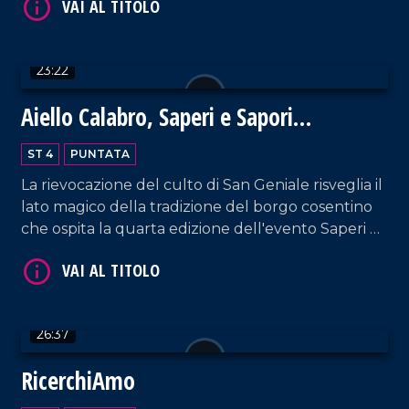
svantaggi delle nuove tecnologie.
VAI AL TITOLO
23:22
Aiello Calabro, Saperi e Sapori
d'Autunno 2024: un viaggio tra storia,
ST 4
PUNTATA
tradizioni e fede
La rievocazione del culto di San Geniale risveglia il
lato magico della tradizione del borgo cosentino
che ospita la quarta edizione dell'evento Saperi e
Sapori d'Autunno.
VAI AL TITOLO
26:37
RicerchiAmo