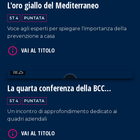
L'oro giallo del Mediterraneo
ST 4
PUNTATA
Voce agli esperti per spiegare l'importanza della
prevenzione a casa
VAI AL TITOLO
18:25
La quarta conferenza della BCC
Mediocrati
ST 4
PUNTATA
Un incontro di approfondimento dedicato ai
VAI AL TITOLO
quadri aziendali