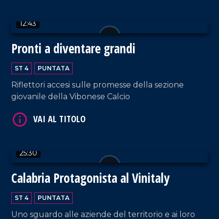
azienda. Un'ottima vetrina per esportare la
vitivinicultura non solo fuori dalla regione, ma
12:43
VAI AL TITOLO
anche dall'Italia.
Pronti a diventare grandi
ST 4
PUNTATA
Riflettori accesi sulle promesse della sezione
giovanile della Vibonese Calcio
VAI AL TITOLO
25:30
Calabria Protagonista al Vinitaly
ST 4
PUNTATA
Uno sguardo alle aziende del territorio e ai loro