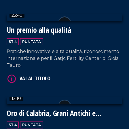
VAI AL TITOLO
23:40
Un premio alla qualità
ST 4
PUNTATA
Pratiche innovative e alta qualità, riconoscimento
internazionale per il Gatjc Fertility Center di Gioia
VAI AL TITOLO
Tauro.
12:10
Oro di Calabria, Grani Antichi e
Biodiversità
VAI AL TITOLO
ST 4
PUNTATA