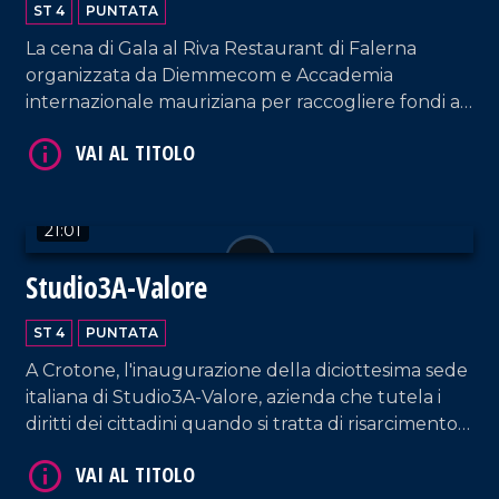
ST 4
PUNTATA
La cena di Gala al Riva Restaurant di Falerna
VAI AL TITOLO
organizzata da Diemmecom e Accademia
internazionale mauriziana per raccogliere fondi a
sostegno della ricerca medico-scientifica da parte
dell'UMG.
21:01
Studio3A-Valore
VAI AL TITOLO
ST 4
PUNTATA
A Crotone, l'inaugurazione della diciottesima sede
italiana di Studio3A-Valore, azienda che tutela i
diritti dei cittadini quando si tratta di risarcimento
danni.