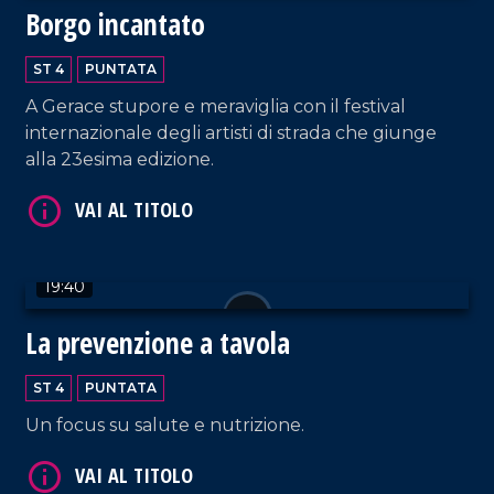
Borgo incantato
VAI AL TITOLO
ST 4
PUNTATA
A Gerace stupore e meraviglia con il festival
internazionale degli artisti di strada che giunge
alla 23esima edizione.
VAI AL TITOLO
19:40
La prevenzione a tavola
ST 4
PUNTATA
Un focus su salute e nutrizione.