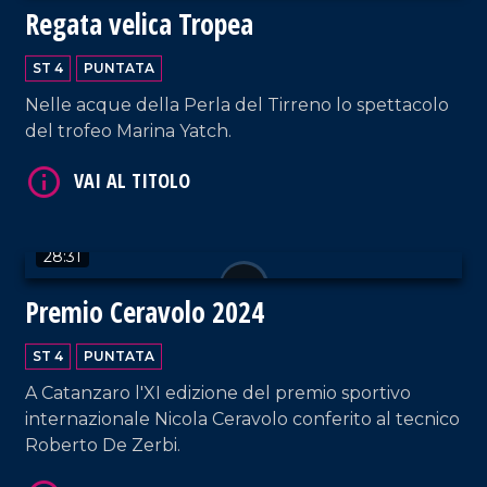
Regata velica Tropea
ST 4
PUNTATA
Nelle acque della Perla del Tirreno lo spettacolo
VAI AL TITOLO
del trofeo Marina Yatch.
28:31
Premio Ceravolo 2024
ST 4
PUNTATA
VAI AL TITOLO
A Catanzaro l'XI edizione del premio sportivo
internazionale Nicola Ceravolo conferito al tecnico
Roberto De Zerbi.