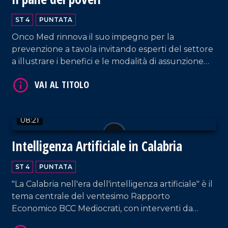
ST 4
PUNTATA
VAI AL TITOLO
Onco Med rinnova il suo impegno per la
prevenzione a tavola invitando esperti del settore
a illustrare i benefici e le modalità di assunzione
del frutto autunnale più apprezzato: la castagna.
08:21
Intelligenza Artificiale in Calabria
VAI AL TITOLO
ST 4
PUNTATA
"La Calabria nell'era dell'intelligenza artificiale" è il
tema centrale del ventesimo Rapporto
Economico BCC Mediocrati, con interventi da
parte di professionisti del settore su vantaggi e