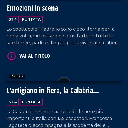
Emozioni in scena
ST 4
PUNTATA
VAI AL TITOLO
Lo spettacolo "Padre, io sono cieco" torna per la
nona volta, dimostrando come l'arte, in tutte le
sue forme, parli un linguaggio universale di libertà
e bellezza, dove la parola diversità non esiste.
30:00
VAI AL TITOLO
L'artigiano in fiera, la Calabria
protagonista a Milano
ST 4
PUNTATA
La Calabria presente ad una delle fiere più
importanti d'Italia con 135 espositori. Francesca
Lagoteta ci accompagna alla scoperta delle