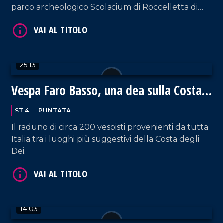
parco archeologico Scolacium di Roccelletta di
Borgia.
25:13
VAI AL TITOLO
Vespa Faro Basso, una dea sulla Costa
degli Dei
ST 4
PUNTATA
Il raduno di circa 200 vespisti provenienti da tutta
Italia tra i luoghi più suggestivi della Costa degli
Dei.
VAI AL TITOLO
14:03