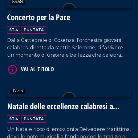
56:58
Concerto per la Pace
VAI AL TITOLO
ST 4
PUNTATA
Dalla Cattedrale di Cosenza, l'orchestra giovani
calabresi diretta da Mattia Salemme, ci fa vivere
un momento di unione e bellezza che celebra
speranza e solidarietà.
17:43
VAI AL TITOLO
Natale delle eccellenze calabresi a
Belvedere Marittimo
ST 4
PUNTATA
Un Natale ricco di emozioni a Belvedere Marittima,
dove le note musicali si fondono con le tradizioni