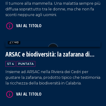
Il tumore alla mammella. Una malattia sempre più
VAI AL TITOLO
diffusa soprattutto tra le donne, ma che non fa
sconti neppure agli uomini.
27:48
ARSAC e biodiversità: la zafarana di
VAI AL TITOLO
Tortora
ST 4
PUNTATA
Insieme ad ARSAC nella Riviera dei Cedri per
gustare la zafarana, prodotto tipico che testimonia
la ricchezza della biodiversità in Calabria.
VAI AL TITOLO