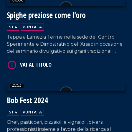
Spighe preziose come l'oro
ST 4
PUNTATA
Tappa a Lamezia Terme nella sede del Centro
Sperimentale Dimostrativo dell'Arsac in occasione
del seminario divulgativo sui grani tradizionali
VAI AL TITOLO
della Calabria, tra tutela, storia e biodiversità.
25:53
Bob Fest 2024
VAI AL TITOLO
ST 4
PUNTATA
Chef, pasticceri, pizzaioli e vignaioli, diversi
professionisti insieme a favore della ricerca al