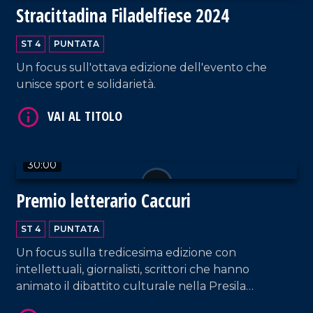
Stracittadina Filadelfiese 2024
ST 4
PUNTATA
Un focus sull'ottava edizione dell'evento che
VAI AL TITOLO
unisce sport e solidarietà.
30:00
Premio letterario Caccuri
VAI AL TITOLO
ST 4
PUNTATA
Un focus sulla tredicesima edizione con
intellettuali, giornalisti, scrittori che hanno
animato il dibattito culturale nella Presila
crotonese.