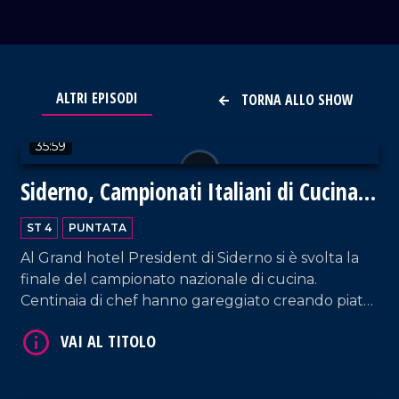
VAI AL TITOLO
ALTRI EPISODI
TORNA ALLO SHOW
35:59
Siderno, Campionati Italiani di Cucina
2024
ST 4
PUNTATA
Al Grand hotel President di Siderno si è svolta la
VAI AL TITOLO
finale del campionato nazionale di cucina.
Centinaia di chef hanno gareggiato creando piatti
meravigliosi della tradizione italiana. Un evento
unico, ricco di emozioni e sapori.