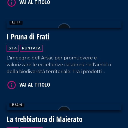
VAI AL TITOLO
12:17
I Pruna di Frati
ST 4
PUNTATA
L'impegno dell'Arsac per promuovere e
valorizzare le eccellenze calabresi nell'ambito
della biodiversità territoriale. Tra i prodotti
identitari troviamo "le prugne dei frati" di
VAI AL TITOLO
Terranova Sappo Minulio.
10:09
La trebbiatura di Maierato