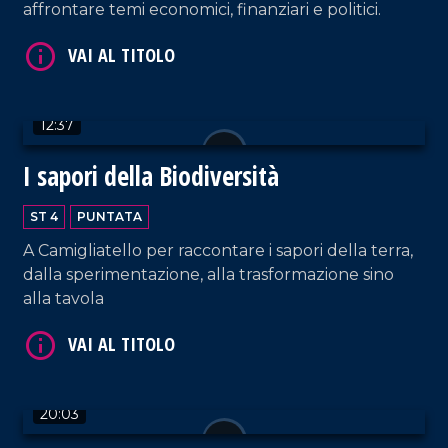
affrontare temi economici, finanziari e politici.
12:37
VAI AL TITOLO
I sapori della Biodiversità
ST 4
PUNTATA
A Camigliatello per raccontare i sapori della terra,
dalla sperimentazione, alla trasformazione sino
alla tavola
VAI AL TITOLO
20:03