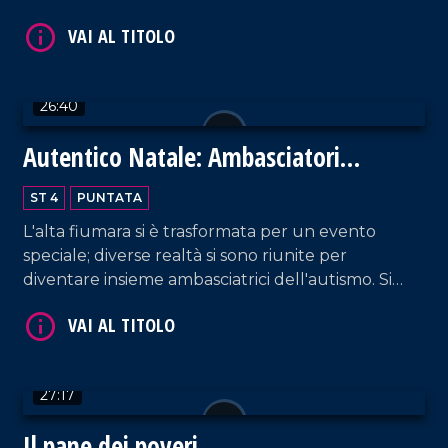
aziende che con orgoglio raccontano il settore
primario e secondario del territorio, tra gli ospiti
due eccellenze Antonio Giulio Grande e
VAI AL TITOLO
Fortunato Amarelli. Un incontro importante tra
26:40
passato e futuro che ha uno sguardo rivolto verso
il progresso.
Autentico Natale: Ambasciatori
dell'Autismo
ST 4
PUNTATA
L'alta fiumara si è trasformata per un evento
speciale; diverse realtà si sono riunite per
diventare insieme ambasciatrici dell'autismo. Si
VAI AL TITOLO
genera così un Natale autentico per iniziare a dar
voce ad ogni bisbiglio.
27:17
Il pane dei poveri