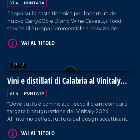
ST 4
PUNTATA
Tappa sulla costa tirrenica per l'apertura del
nuovo Carry&Go e Divino Wine Caveau, il food
VAI AL TITOLO
service di Europa Commerciale al servizio del
settore Ho.re.ca.
23:02
Vini e distillati di Calabria al Vinitaly
2024
VAI AL TITOLO
ST 4
PUNTATA
"Dove tutto è cominciato": ecco il claim con cui è
targata l'inaugurazione del Vinitaly 2024.
All'interno della struttura dal design accattivante,
i proprietari di circa ottanta cantine - provenienti
da tutta la Calabria - raccontano la propria