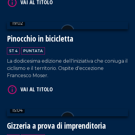
19:02
VAI AL TITOLO
Pinocchio in bicicletta
ST 4
PUNTATA
La dodicesima edizione dell'iniziativa che coniuga il
ciclismo e il territorio. Ospite d'eccezione
Francesco Moser.
VAI AL TITOLO
15:04
Gizzeria a prova di imprenditoria