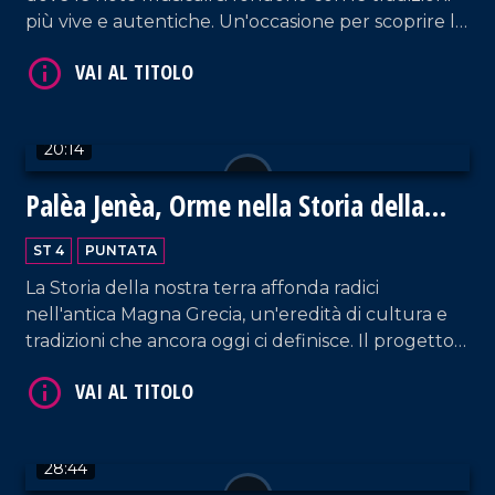
più vive e autentiche. Un'occasione per scoprire le
eccellenze enogastronomiche del territorio.
VAI AL TITOLO
20:14
Palèa Jenèa, Orme nella Storia della
Calabria Greca
ST 4
PUNTATA
La Storia della nostra terra affonda radici
nell'antica Magna Grecia, un'eredità di cultura e
VAI AL TITOLO
tradizioni che ancora oggi ci definisce. Il progetto
Palèa Jenèa ha esplorato questo legame
profondo, coinvolgendo tutte le scuole di Reggio
Calabria.
28:44