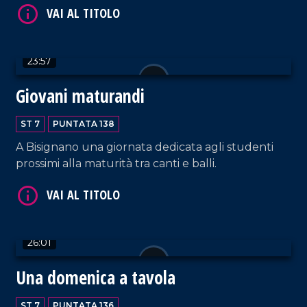
23:57
VAI AL TITOLO
Giovani maturandi
ST 7
PUNTATA 138
A Bisignano una giornata dedicata agli studenti
prossimi alla maturità tra canti e balli.
VAI AL TITOLO
26:01
Una domenica a tavola
ST 7
PUNTATA 136