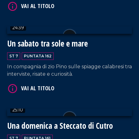
VAI AL TITOLO
24:39
Un sabato tra sole e mare
ST 7
PUNTATA 162
In compagnia di zio Pino sulle spiagge calabresi tra
interviste, risate e curiosità.
VAI AL TITOLO
25:10
Una domenica a Steccato di Cutro
ST 7
PUNTATA 161