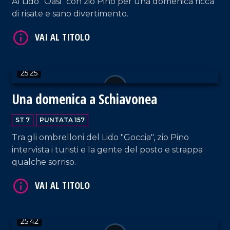
Al Lido "Oasi" con zio Pino per una domenica ricca
di risate e sano divertimento.
25:25
Una domenica a Schiavonea
VAI AL TITOLO
ST 7
PUNTATA 157
Tra gli ombrelloni del Lido "Goccia", zio Pino
intervista i turisti e la gente del posto e strappa
qualche sorriso.
VAI AL TITOLO
25:42