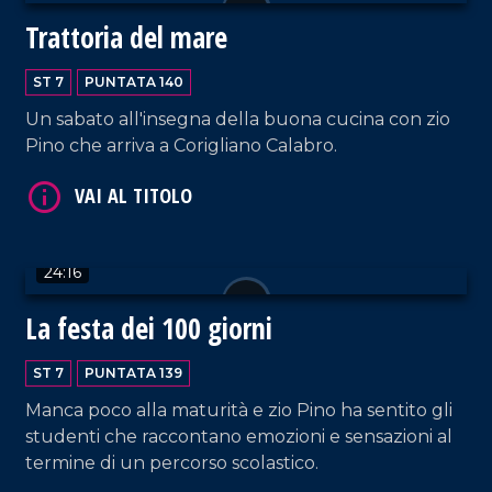
Trattoria del mare
ST 7
PUNTATA 140
Un sabato all'insegna della buona cucina con zio
Pino che arriva a Corigliano Calabro.
VAI AL TITOLO
24:16
La festa dei 100 giorni
ST 7
PUNTATA 139
VAI AL TITOLO
Manca poco alla maturità e zio Pino ha sentito gli
studenti che raccontano emozioni e sensazioni al
termine di un percorso scolastico.