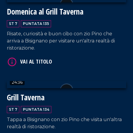
Domenica al Grill Taverna
ST 7
PUNTATA 135
Risate, curiosità e buon cibo con zio Pino che
VAI AL TITOLO
arriva a Bisignano per visitare un'altra realtà di
ristorazione.
24:36
Grill Taverna
VAI AL TITOLO
ST 7
PUNTATA 134
Tappa a Bisignano con zio Pino che visita un'altra
realtà di ristorazione.