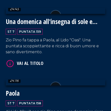
24:43
Una domenica all'insegna di sole e
mare
ST 7
PUNTATA 159
Zio Pino fa tappa a Paola, al Lido "Oasi". Una
puntata scoppiettante e ricca di buon umore e
sano divertimento.
VAI AL TITOLO
24:18
Paola
ST 7
PUNTATA 158
VAI AL TITOLO