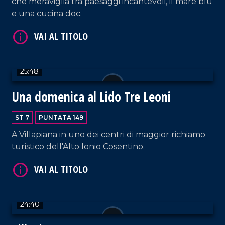
che meraviglia tra paesaggi incantevoli, il mare blu
e una cucina doc.
VAI AL TITOLO
25:48
Una domenica al Lido Tre Leoni
ST 7
PUNTATA 149
A Villapiana in uno dei centri di maggior richiamo
turistico dell'Alto Ionio Cosentino.
VAI AL TITOLO
24:40