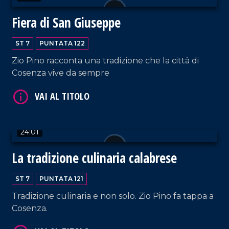
Fiera di San Giuseppe
ST 7
PUNTATA 122
VAI AL TITOLO
Zio Pino racconta una tradizione che la città di
Cosenza vive da sempre
24:01
La tradizione culinaria calabrese
VAI AL TITOLO
ST 7
PUNTATA 121
Tradizione culinaria e non solo. Zio Pino fa tappa a
Cosenza.