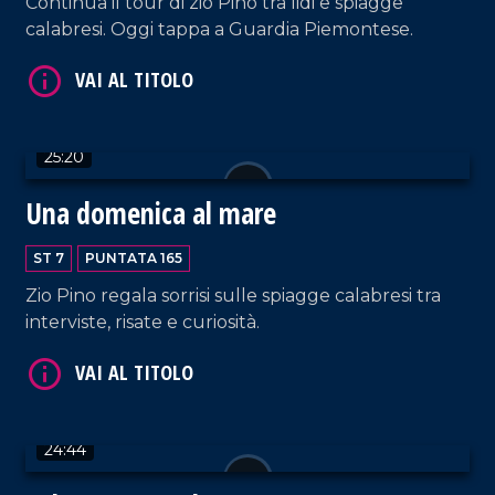
Continua il tour di zio Pino tra lidi e spiagge
calabresi. Oggi tappa a Guardia Piemontese.
VAI AL TITOLO
25:20
Una domenica al mare
ST 7
PUNTATA 165
Zio Pino regala sorrisi sulle spiagge calabresi tra
VAI AL TITOLO
interviste, risate e curiosità.
24:44