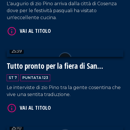
L'augurio di zio Pino arriva dalla città di Cosenza
dove per le festività pasquali ha visitato
un'eccellente cucina.
VAI AL TITOLO
25:39
Tutto pronto per la fiera di San
Giuseppe
ST 7
PUNTATA 123
Le interviste di zio Pino tra la gente cosentina che
vive una sentita traduzione.
VAI AL TITOLO
25:10