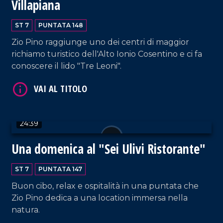
Villapiana
ST 7
PUNTATA 148
Zio Pino raggiunge uno dei centri di maggior
VAI AL TITOLO
richiamo turistico dell'Alto Ionio Cosentino e ci fa
conoscere il lido "Tre Leoni".
24:39
Una domenica al "Sei Ulivi Ristorante"
VAI AL TITOLO
ST 7
PUNTATA 147
Buon cibo, relax e ospitalità in una puntata che
Zio Pino dedica a una location immersa nella
natura.