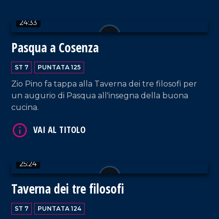
24:33
Pasqua a Cosenza
ST 7
PUNTATA 125
Zio Pino fa tappa alla Taverna dei tre filosofi per
VAI AL TITOLO
un augurio di Pasqua all'insegna della buona
cucina.
25:24
Taverna dei tre filosofi
VAI AL TITOLO
ST 7
PUNTATA 124