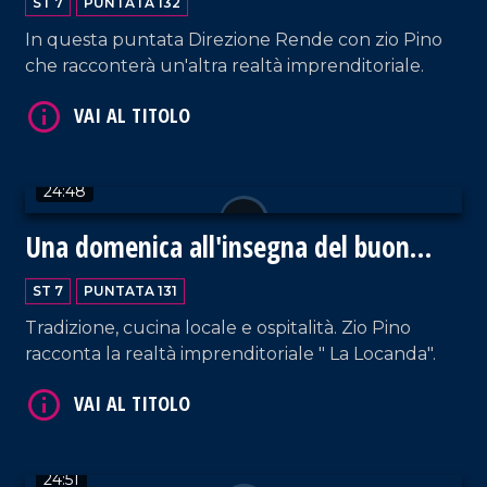
ST 7
PUNTATA 132
In questa puntata Direzione Rende con zio Pino
VAI AL TITOLO
che racconterà un'altra realtà imprenditoriale.
24:48
Una domenica all'insegna del buon
gusto
ST 7
PUNTATA 131
VAI AL TITOLO
Tradizione, cucina locale e ospitalità. Zio Pino
racconta la realtà imprenditoriale " La Locanda".
24:51