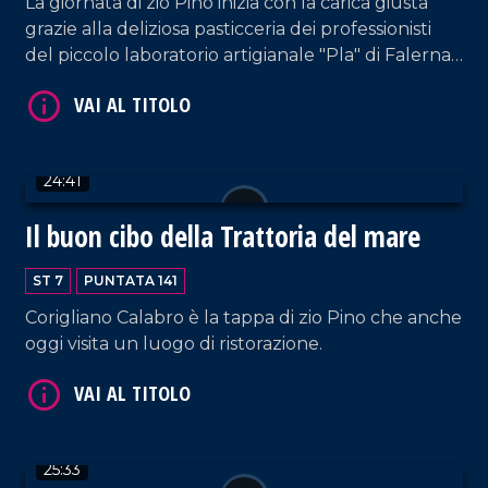
La giornata di zio Pino inizia con la carica giusta
grazie alla deliziosa pasticceria dei professionisti
del piccolo laboratorio artigianale "Pla" di Falerna
Scalo.
24:41
VAI AL TITOLO
Il buon cibo della Trattoria del mare
ST 7
PUNTATA 141
Corigliano Calabro è la tappa di zio Pino che anche
oggi visita un luogo di ristorazione.
VAI AL TITOLO
25:33