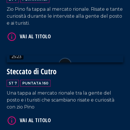
VAI AL TITOLO
Zio Pino fa tappa al mercato rionale. Risate e tante
curiosità durante le interviste alla gente del posto
e ai turisti.
25:23
Steccato di Cutro
VAI AL TITOLO
ST 7
PUNTATA 160
Una tappa al mercato rionale tra la gente del
posto e i turisti che scambiano risate e curiosità
con zio Pino
VAI AL TITOLO