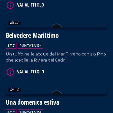
25:27
Belvedere Marittimo
VAI AL TITOLO
ST 7
PUNTATA 154
Un tuffo nelle acque del Mar Tirreno con zio Pino
che sceglie la Riviera dei Cedri.
24:10
VAI AL TITOLO
Una domenica estiva
ST 7
PUNTATA 153