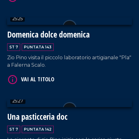
VAI AL TITOLO
25:25
Domenica dolce domenica
ST 7
PUNTATA 143
Zio Pino visita il piccolo laboratorio artigianale "Pla"
a Falerna Scalo.
VAI AL TITOLO
25:27
Una pasticceria doc
ST 7
PUNTATA 142
VAI AL TITOLO