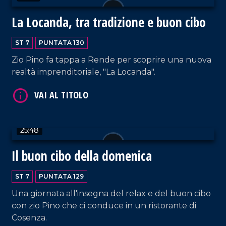
La Locanda, tra tradizione e buon cibo
VAI AL TITOLO
ST 7
PUNTATA 130
Zio Pino fa tappa a Rende per scoprire una nuova
realtà imprenditoriale, "La Locanda".
25:48
VAI AL TITOLO
Il buon cibo della domenica
ST 7
PUNTATA 129
Una giornata all'insegna del relax e del buon cibo
con zio Pino che ci conduce in un ristorante di
Cosenza.