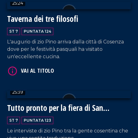
25:24
VAI AL TITOLO
Taverna dei tre filosofi
ST 7
PUNTATA 124
L'augurio di zio Pino arriva dalla città di Cosenza
dove per le festività pasquali ha visitato
un'eccellente cucina.
VAI AL TITOLO
25:39
Tutto pronto per la fiera di San
Giuseppe
ST 7
PUNTATA 123
Le interviste di zio Pino tra la gente cosentina che
VAI AL TITOLO