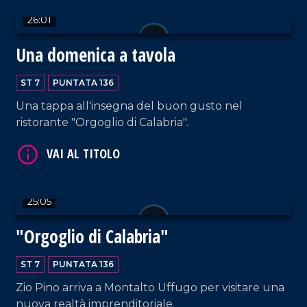
26:01
Una domenica a tavola
ST 7
PUNTATA 136
Una tappa all'insegna del buon gusto nel
ristorante "Orgoglio di Calabria".
VAI AL TITOLO
25:05
"Orgoglio di Calabria"
ST 7
PUNTATA 136
Zio Pino arriva a Montalto Uffugo per visitare una
VAI AL TITOLO
nuova realtà imprenditoriale.