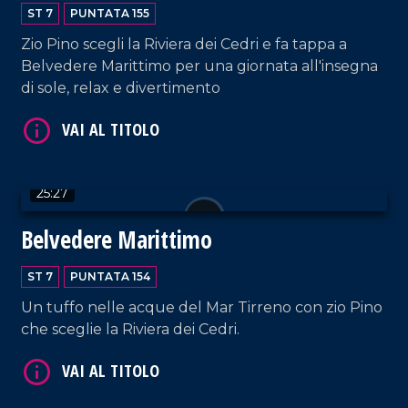
ST 7
PUNTATA 155
VAI AL TITOLO
Zio Pino scegli la Riviera dei Cedri e fa tappa a
Belvedere Marittimo per una giornata all'insegna
di sole, relax e divertimento
25:27
VAI AL TITOLO
Belvedere Marittimo
ST 7
PUNTATA 154
Un tuffo nelle acque del Mar Tirreno con zio Pino
che sceglie la Riviera dei Cedri.