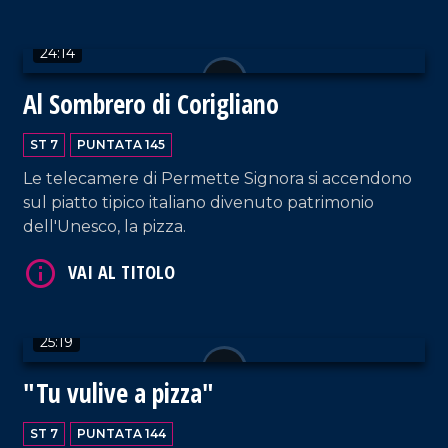
24:14
Al Sombrero di Corigliano
VAI AL TITOLO
ST 7
PUNTATA 145
Le telecamere di Permette Signora si accendono
sul piatto tipico italiano divenuto patrimonio
dell'Unesco, la pizza.
VAI AL TITOLO
25:19
"Tu vulive a pizza"
ST 7
PUNTATA 144