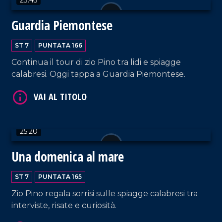
Guardia Piemontese
ST 7
PUNTATA 166
Continua il tour di zio Pino tra lidi e spiagge
calabresi. Oggi tappa a Guardia Piemontese.
VAI AL TITOLO
25:20
Una domenica al mare
ST 7
PUNTATA 165
VAI AL TITOLO
Zio Pino regala sorrisi sulle spiagge calabresi tra
interviste, risate e curiosità.