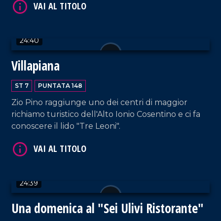
24:40
Villapiana
ST 7
PUNTATA 148
VAI AL TITOLO
Zio Pino raggiunge uno dei centri di maggior
richiamo turistico dell'Alto Ionio Cosentino e ci fa
conoscere il lido "Tre Leoni".
24:39
VAI AL TITOLO
Una domenica al "Sei Ulivi Ristorante"