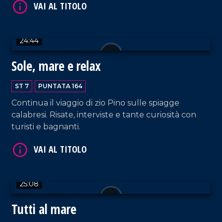
24:44
Sole, mare e relax
VAI AL TITOLO
ST 7
PUNTATA 164
Continua il viaggio di zio Pino sulle spiagge
calabresi. Risate, interviste e tante curiosità con
turisti e bagnanti.
VAI AL TITOLO
25:08
Tutti al mare