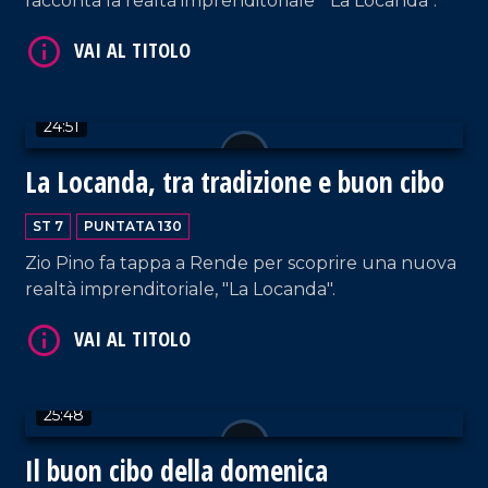
racconta la realtà imprenditoriale " La Locanda".
24:51
VAI AL TITOLO
La Locanda, tra tradizione e buon cibo
ST 7
PUNTATA 130
Zio Pino fa tappa a Rende per scoprire una nuova
realtà imprenditoriale, "La Locanda".
VAI AL TITOLO
25:48
Il buon cibo della domenica