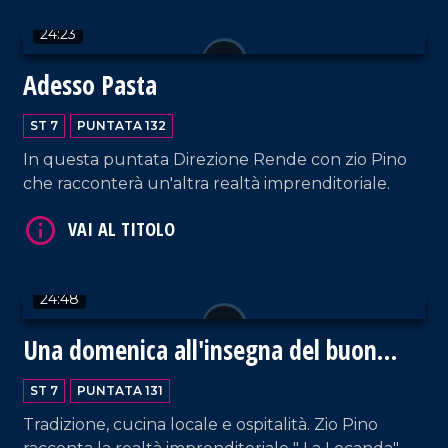
24:23
Adesso Pasta
ST 7
PUNTATA 132
VAI AL TITOLO
In questa puntata Direzione Rende con zio Pino
che racconterà un'altra realtà imprenditoriale.
24:48
Una domenica all'insegna del buon
VAI AL TITOLO
gusto
ST 7
PUNTATA 131
Tradizione, cucina locale e ospitalità. Zio Pino