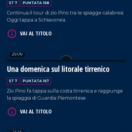
ST 7
PUNTATA 168
Continua il tour di zio Pino tra le spiagge calabresi.
Oggi tappa a Schiavonea.
25:06
VAI AL TITOLO
Una domenica sul litorale tirrenico
ST 7
PUNTATA 167
Zio Pino fa tappa sulla costa tirrenica e raggiunge
la spiaggia di Guardia Piemontese
VAI AL TITOLO
23:45