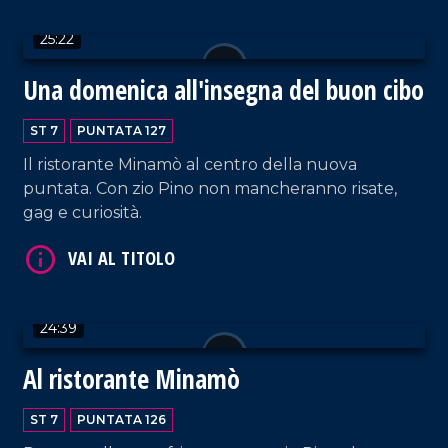
25:22
Una domenica all'insegna del buon cibo
VAI AL TITOLO
ST 7
PUNTATA 127
Il ristorante Minamò al centro della nuova
puntata. Con zio Pino non mancheranno risate,
gag e curiosità.
VAI AL TITOLO
24:39
Al ristorante Minamò
ST 7
PUNTATA 126