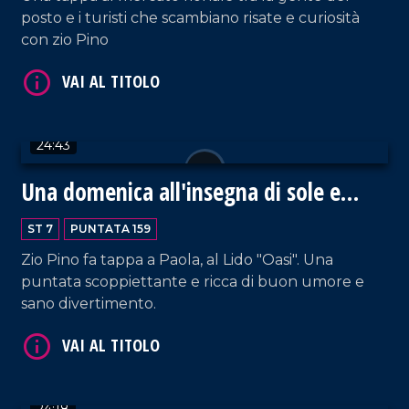
posto e i turisti che scambiano risate e curiosità
con zio Pino
VAI AL TITOLO
24:43
Una domenica all'insegna di sole e
mare
ST 7
PUNTATA 159
Zio Pino fa tappa a Paola, al Lido "Oasi". Una
puntata scoppiettante e ricca di buon umore e
VAI AL TITOLO
sano divertimento.
24:18