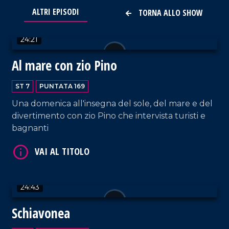
VAI AL TITOLO
ALTRI EPISODI
TORNA ALLO SHOW
24:21
Al mare con zio Pino
ST 7
PUNTATA 169
Una domenica all'insegna del sole, del mare e del
VAI AL TITOLO
divertimento con zio Pino che intervista turisti e
bagnanti
24:43
Schiavonea
VAI AL TITOLO