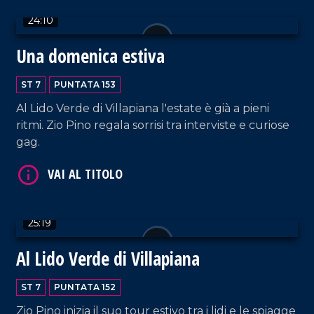
VAI AL TITOLO
24:10
Una domenica estiva
ST 7
PUNTATA 153
Al Lido Verde di Villapiana l'estate è già a pieni
ritmi. Zio Pino regala sorrisi tra interviste e curiose
gag.
VAI AL TITOLO
25:19
Al Lido Verde di Villapiana
ST 7
PUNTATA 152
Zio Pino inizia il suo tour estivo tra i lidi e le spiagge