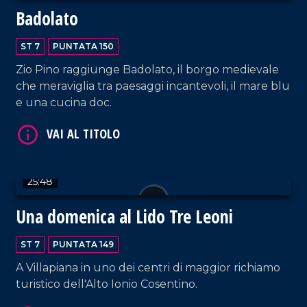
VAI AL TITOLO
Badolato
ST 7
PUNTATA 150
Zio Pino raggiunge Badolato, il borgo medievale
che meraviglia tra paesaggi incantevoli, il mare blu
e una cucina doc.
VAI AL TITOLO
25:48
Una domenica al Lido Tre Leoni
ST 7
PUNTATA 149
A Villapiana in uno dei centri di maggior richiamo
turistico dell'Alto Ionio Cosentino.
VAI AL TITOLO