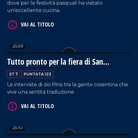
dove per le festività pasquali ha visitato
un'eccellente cucina.
VAI AL TITOLO
25:39
Tutto pronto per la fiera di San
Giuseppe
ST 7
PUNTATA 123
Le interviste di zio Pino tra la gente cosentina che
vive una sentita traduzione.
VAI AL TITOLO
25:10