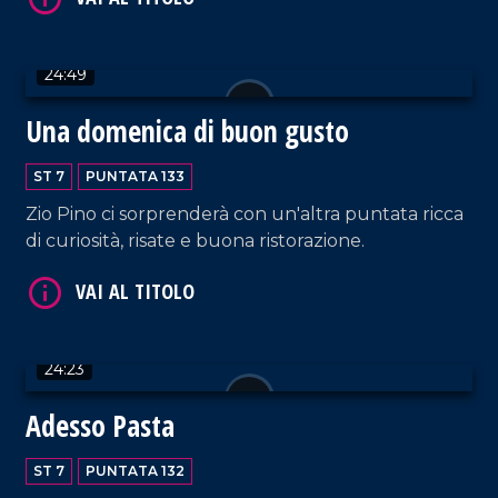
VAI AL TITOLO
24:49
Una domenica di buon gusto
ST 7
PUNTATA 133
Zio Pino ci sorprenderà con un'altra puntata ricca
di curiosità, risate e buona ristorazione.
VAI AL TITOLO
24:23
Adesso Pasta
ST 7
PUNTATA 132