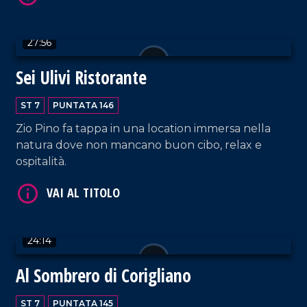
27:56
VAI AL TITOLO
Sei Ulivi Ristorante
ST 7
PUNTATA 146
Zio Pino fa tappa in una location immersa nella
natura dove non mancano buon cibo, relax e
ospitalità.
VAI AL TITOLO
24:14
Al Sombrero di Corigliano
ST 7
PUNTATA 145