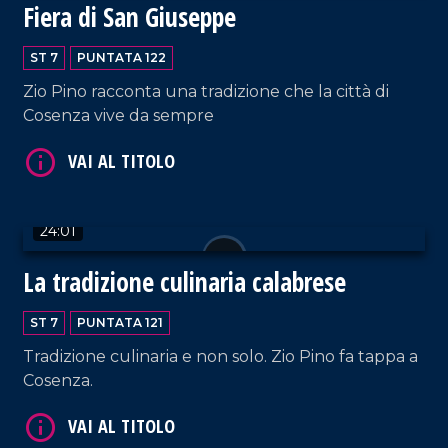
Fiera di San Giuseppe
ST 7
PUNTATA 122
VAI AL TITOLO
Zio Pino racconta una tradizione che la città di
Cosenza vive da sempre
24:01
La tradizione culinaria calabrese
VAI AL TITOLO
ST 7
PUNTATA 121
Tradizione culinaria e non solo. Zio Pino fa tappa a
Cosenza.