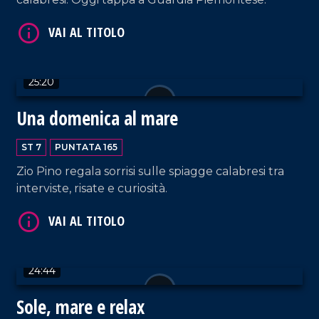
VAI AL TITOLO
25:20
Una domenica al mare
ST 7
PUNTATA 165
Zio Pino regala sorrisi sulle spiagge calabresi tra
interviste, risate e curiosità.
VAI AL TITOLO
24:44
Sole, mare e relax