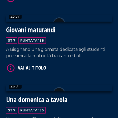
23:57
VAI AL TITOLO
Giovani maturandi
ST 7
PUNTATA 138
A Bisignano una giornata dedicata agli studenti
prossimi alla maturità tra canti e balli.
VAI AL TITOLO
26:01
Una domenica a tavola
ST 7
PUNTATA 136