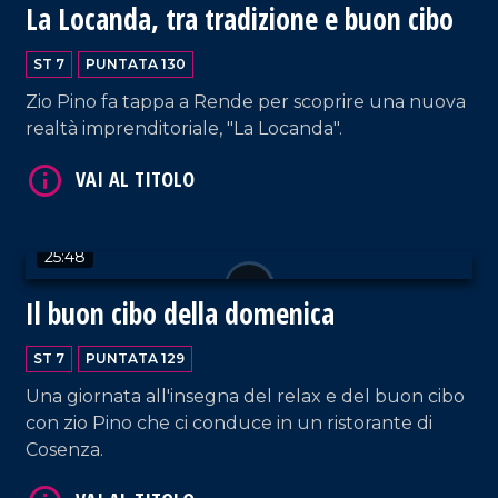
La Locanda, tra tradizione e buon cibo
VAI AL TITOLO
ST 7
PUNTATA 130
Zio Pino fa tappa a Rende per scoprire una nuova
realtà imprenditoriale, "La Locanda".
25:48
VAI AL TITOLO
Il buon cibo della domenica
ST 7
PUNTATA 129
Una giornata all'insegna del relax e del buon cibo
con zio Pino che ci conduce in un ristorante di
Cosenza.