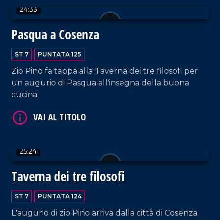
24:33
Pasqua a Cosenza
ST 7
PUNTATA 125
Zio Pino fa tappa alla Taverna dei tre filosofi per
VAI AL TITOLO
un augurio di Pasqua all'insegna della buona
cucina.
25:24
Taverna dei tre filosofi
VAI AL TITOLO
ST 7
PUNTATA 124
L'augurio di zio Pino arriva dalla città di Cosenza