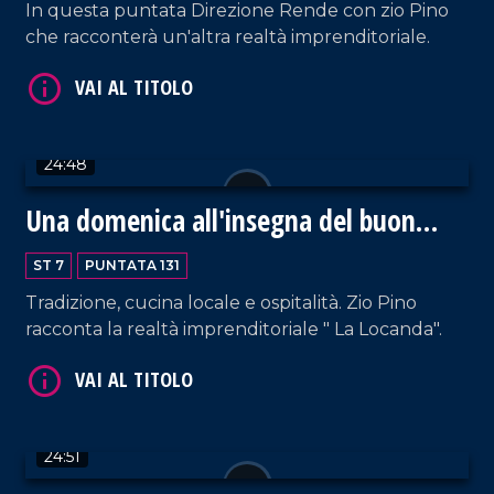
In questa puntata Direzione Rende con zio Pino
VAI AL TITOLO
che racconterà un'altra realtà imprenditoriale.
24:48
Una domenica all'insegna del buon
gusto
ST 7
PUNTATA 131
VAI AL TITOLO
Tradizione, cucina locale e ospitalità. Zio Pino
racconta la realtà imprenditoriale " La Locanda".
24:51