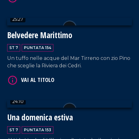
25:27
Belvedere Marittimo
VAI AL TITOLO
ST 7
PUNTATA 154
Un tuffo nelle acque del Mar Tirreno con zio Pino
che sceglie la Riviera dei Cedri.
24:10
VAI AL TITOLO
Una domenica estiva
ST 7
PUNTATA 153