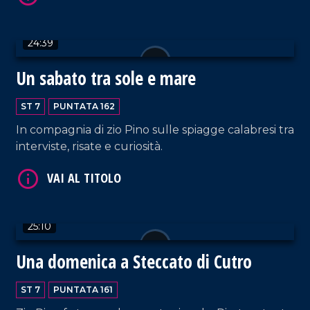
VAI AL TITOLO
24:39
Un sabato tra sole e mare
ST 7
PUNTATA 162
In compagnia di zio Pino sulle spiagge calabresi tra
interviste, risate e curiosità.
VAI AL TITOLO
25:10
Una domenica a Steccato di Cutro
ST 7
PUNTATA 161
VAI AL TITOLO