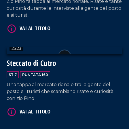
Zio Pino fa tappa al mercato rionale. Risate e tante
curiosità durante le interviste alla gente del posto
e ai turisti.
25:23
Steccato di Cutro
VAI AL TITOLO
ST 7
PUNTATA 160
Una tappa al mercato rionale tra la gente del
posto e i turisti che scambiano risate e curiosità
con zio Pino
VAI AL TITOLO