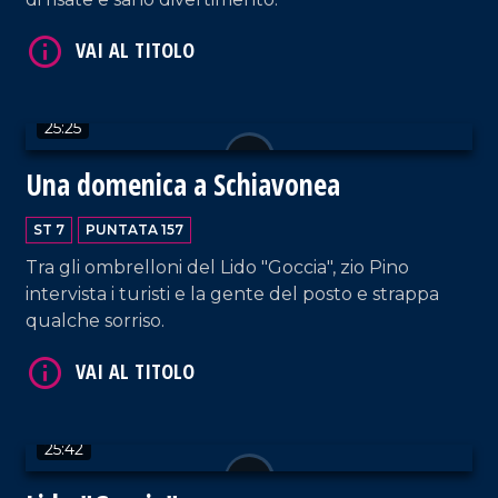
25:25
Una domenica a Schiavonea
VAI AL TITOLO
ST 7
PUNTATA 157
Tra gli ombrelloni del Lido "Goccia", zio Pino
intervista i turisti e la gente del posto e strappa
qualche sorriso.
VAI AL TITOLO
25:42