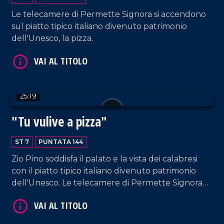
VAI AL TITOLO
Le telecamere di Permette Signora si accendono
sul piatto tipico italiano divenuto patrimonio
dell'Unesco, la pizza.
25:19
VAI AL TITOLO
"Tu vulive a pizza"
ST 7
PUNTATA 144
Zio Pino soddisfa il palato e la vista dei calabresi
con il piatto tipico italiano divenuto patrimonio
dell'Unesco. Le telecamere di Permette Signora
arrivano al Sombrero di Corigliano.