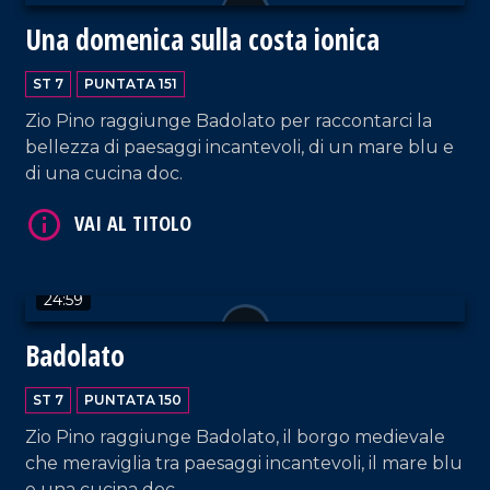
Una domenica sulla costa ionica
ST 7
PUNTATA 151
Zio Pino raggiunge Badolato per raccontarci la
VAI AL TITOLO
bellezza di paesaggi incantevoli, di un mare blu e
di una cucina doc.
24:59
Badolato
VAI AL TITOLO
ST 7
PUNTATA 150
Zio Pino raggiunge Badolato, il borgo medievale
che meraviglia tra paesaggi incantevoli, il mare blu
e una cucina doc.