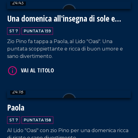
24:43
Una domenica all'insegna di sole e
mare
ST 7
PUNTATA 159
Zio Pino fa tappa a Paola, al Lido "Oasi". Una
puntata scoppiettante e ricca di buon umore e
sano divertimento.
VAI AL TITOLO
24:18
Paola
ST 7
PUNTATA 158
VAI AL TITOLO
Al Lido "Oasi" con zio Pino per una domenica ricca
di risate e sano divertimento.