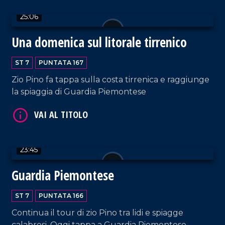
25:06
VAI AL TITOLO
Una domenica sul litorale tirrenico
ST 7
PUNTATA 167
Zio Pino fa tappa sulla costa tirrenica e raggiunge
la spiaggia di Guardia Piemontese
VAI AL TITOLO
23:45
Guardia Piemontese
ST 7
PUNTATA 166
Continua il tour di zio Pino tra lidi e spiagge
calabresi. Oggi tappa a Guardia Piemontese.