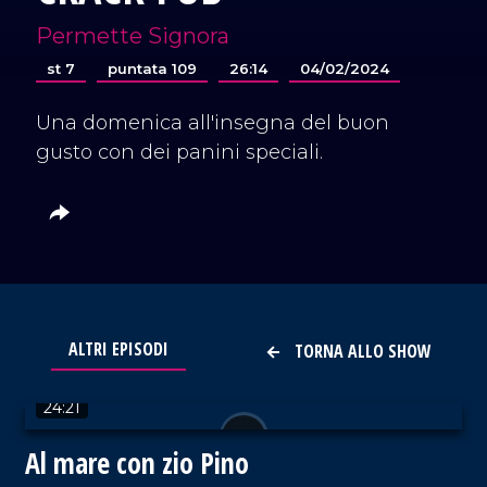
Permette Signora
st 7
puntata 109
26:14
04/02/2024
Una domenica all'insegna del buon
gusto con dei panini speciali.
ALTRI EPISODI
TORNA ALLO SHOW
VAI AL TITOLO
24:21
Al mare con zio Pino