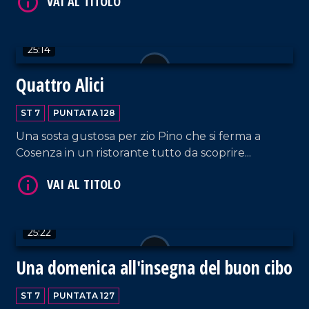
VAI AL TITOLO
25:14
Quattro Alici
ST 7
PUNTATA 128
Una sosta gustosa per zio Pino che si ferma a
Cosenza in un ristorante tutto da scoprire...
VAI AL TITOLO
25:22
Una domenica all'insegna del buon cibo
ST 7
PUNTATA 127
VAI AL TITOLO