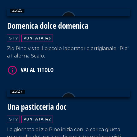
VAI AL TITOLO
25:25
Domenica dolce domenica
ST 7
PUNTATA 143
Zio Pino visita il piccolo laboratorio artigianale "Pla"
a Falerna Scalo.
VAI AL TITOLO
25:27
Una pasticceria doc
ST 7
PUNTATA 142
VAI AL TITOLO
La giornata di zio Pino inizia con la carica giusta
grazie alla deliziosa pasticceria dei professionisti