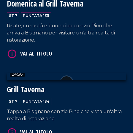
Domenica al Grill Taverna
ST 7
PUNTATA 135
Risate, curiosità e buon cibo con zio Pino che
VAI AL TITOLO
arriva a Bisignano per visitare un'altra realtà di
ristorazione.
24:36
Grill Taverna
VAI AL TITOLO
ST 7
PUNTATA 134
Tappa a Bisignano con zio Pino che visita un'altra
realtà di ristorazione.