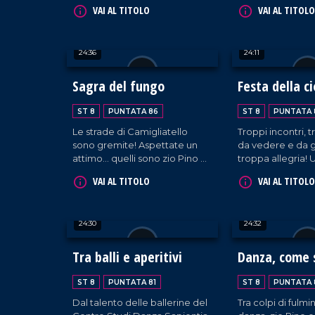
ballo nella scuola New Planet
scuola New Plan
VAI AL TITOLO
VAI AL TITOLO
Dance.
Settimo di Monta
24:36
24:11
Sagra del fungo
Festa della c
2025 - Parte I
ST 8
PUNTATA 86
ST 8
PUNTATA 
Le strade di Camigliatello
Troppi incontri, 
sono gremite! Aspettate un
da vedere e da g
attimo... quelli sono zio Pino e
troppa allegria!
la sua ciurma? Certo, la loro
puntata registrat
VAI AL TITOLO
VAI AL TITOLO
presenza è immancabile in un
Mazzini era neces
clima di tale festività!
24:30
24:32
Tra balli e aperitivi
Danza, come s
ST 8
PUNTATA 81
ST 8
PUNTATA 
Dal talento delle ballerine del
Tra colpi di fulmi