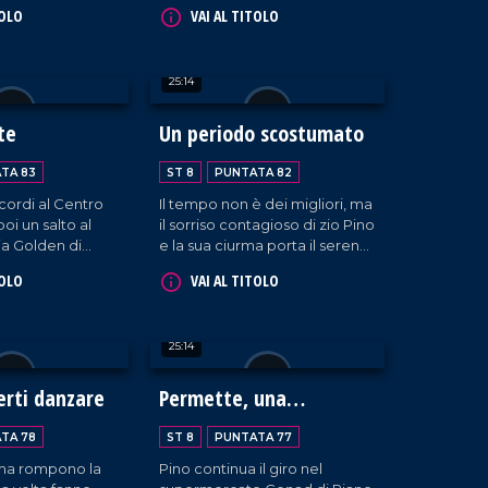
l'attenzione delle persone;
TOLO
VAI AL TITOLO
sono le persone a chiederci di
essere sentite! Merito della
simpatia di Pino Gigliotti e
25:14
della sua squadra!
rte
Un periodo scostumato
TA 83
ST 8
PUNTATA 82
ricordi al Centro
Il tempo non è dei migliori, ma
poi un salto al
il sorriso contagioso di zio Pino
ia Golden di
e la sua ciurma porta il sereno
ntalto Uffugo.
a Montalto Uffugo, oggi in
TOLO
VAI AL TITOLO
visita al Centro Danza Ilaria
Dima.
25:14
erti danzare
Permette, una
pregunta?
TA 78
ST 8
PUNTATA 77
rma rompono la
Pino continua il giro nel