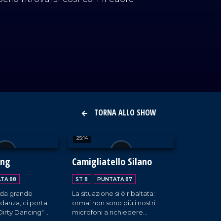
TORNA ALLO SHOW
25:14
ing
Camigliatello Silano
TA 88
ST 8
PUNTATA 87
, da grande
La situazione si è ribaltata:
danza, ci porta
ormai non sono più i nostri
Dirty Dancing" di
microfoni a richiedere