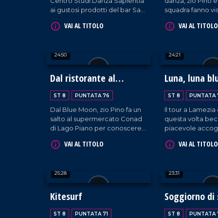
Centro Studi Danza Sapientia
danza, zio Pino e
ai gustosi prodotti del bar San
squadra fanno vis
Giuseppe Taverna.
Studi Danza Sapi
VAI AL TITOLO
VAI AL TITOLO
Montalto.
24:50
24:21
Dal ristorante al
Luna, luna bl
supermercato
ST 8
PUNTATA 76
ST 8
PUNTATA 
Dal Blue Moon, zio Pino fa un
Il tour a Lamezia
salto al supermercato Conad
questa volta bec
di Lago Piano per conoscere
piacevole accogl
le abitudini dei clienti e per
ristorante Le cuc
VAI AL TITOLO
VAI AL TITOLO
scoprirne di più sulle
Moon.
dinamiche aziendali con chi di
competenza.
25:28
23:31
Kitesurf
Soggiorno di 
ST 8
PUNTATA 71
ST 8
PUNTATA 