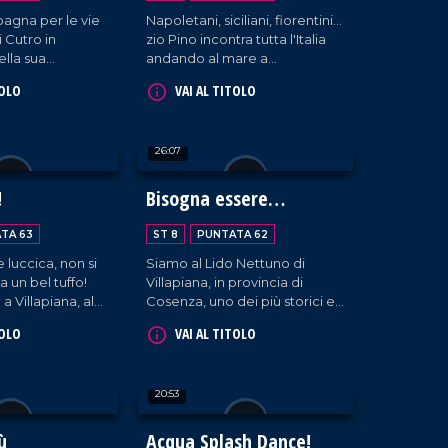
agna per le vie
Napoletani, siciliani, fiorentini...
 Cutro in
zio Pino incontra tutta l'Italia
lla sua
andando al mare a
ma troupe!
Fiumefreddo!
TOLO
VAI AL TITOLO
26:07
!
Bisogna essere
ottimisti!
TA 63
ST 8
PUNTATA 62
e luccica, non si
Siamo al Lido Nettuno di
a un bel tuffo!
Villapiana, in provincia di
 Villapiana, al
Cosenza, uno dei più storici e
 dove Zio Pino
resilienti della zona. Qui, oltre
TOLO
VAI AL TITOLO
 le sue
alla calda accoglienza e alla
terviste. Un
disponibilità dello staff, non
leggerezza che
mancano i sorrisi. A rendere
20:53
 spontaneità, la
tutto ancora più speciale ci
 l'estate tra
pensa Zio Pino, che con le sue
e spensieratezza.
interviste ai turisti provenienti
ù
Acqua Splash Dance!