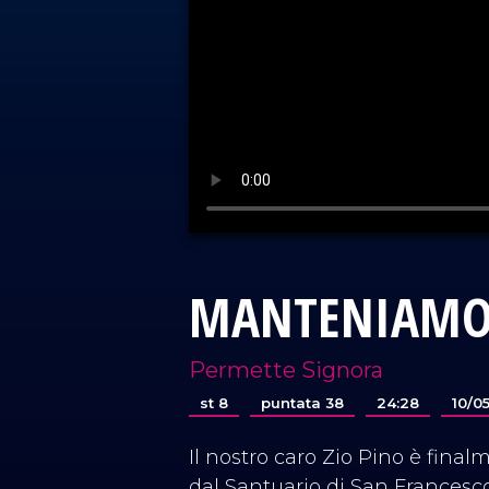
MANTENIAMO 
Permette Signora
st 8
puntata 38
24:28
10/0
Il nostro caro Zio Pino è final
dal Santuario di San Francesco da