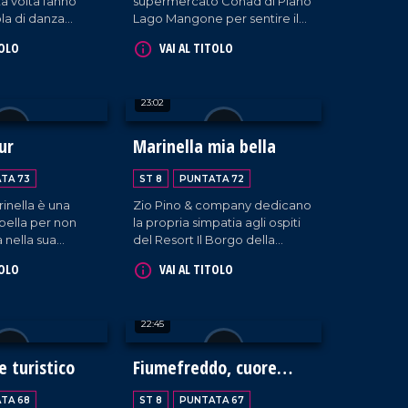
ta volta fanno
supermercato Conad di Piano
uola di danza
Lago Mangone per sentire il
 Note a Luzzi.
punto di vista di personalità
TOLO
VAI AL TITOLO
quali la responsabile del
personale, le cassiere e di chi
conosce molto bene la
23:02
coordinazione dei ruoli
aziendali.
ur
Marinella mia bella
TA 73
ST 8
PUNTATA 72
rinella è una
Zio Pino & company dedicano
bella per non
la propria simpatia agli ospiti
a nella sua
del Resort Il Borgo della
 fortuna, zio Pino
Marinella di Amantea.
TOLO
VAI AL TITOLO
ma hanno
 passaggio
odo!
22:45
e turistico
Fiumefreddo, cuore
caldo
TA 68
ST 8
PUNTATA 67