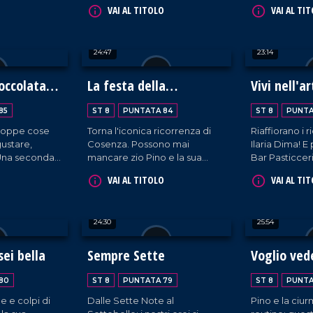
et Dance di
porta al bar Emily.
Luzzi (CS).
VAI AL TITOLO
VAI AL TI
lto.
24:47
23:14
ioccolata
La festa della
Vivi nell'a
I
cioccolata 2025
85
ST 8
PUNTATA 84
ST 8
PUNTA
troppe cose
Torna l'iconica ricorrenza di
Riaffiorano i 
ustare,
Cosenza. Possono mai
Ilaria Dima! E 
 Una seconda
mancare zio Pino e la sua
Bar Pasticcer
a su Corso
ciurma a un evento così
Taverna di Mo
VAI AL TITOLO
VAI AL TI
saria.
popolato? Ne vedremo delle
belle!
24:30
25:54
ei bella
Sempre Sette
Voglio ved
80
ST 8
PUNTATA 79
ST 8
PUNTA
ne e colpi di
Dalle Sette Note al
Pino e la ciu