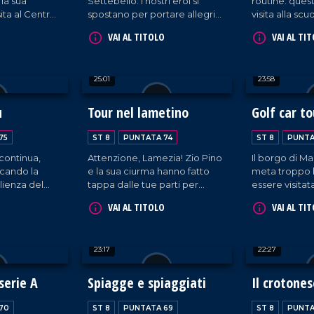
 la sua
Settebello: i nostri eroi si
routine: ques
ita al Centro
spostano per portare allegria
visita alla sc
entia di
in un altro locale in quel di
Forever Sette
VAI AL TITOLO
VAI AL TI
Luzzi.
25:01
23:58
u
Tour nel lametino
Golf car to
75
ST 8
PUNTATA 74
ST 8
PUNTA
 continua,
Attenzione, Lamezia! Zio Pino
Il borgo di Ma
cando la
e la sua ciurma hanno fatto
meta troppo 
ienza del
tappa dalle tue parti per
essere visitat
ine di Blue
portare una buona dose di
interezza. Per
VAI AL TITOLO
VAI AL TI
buonumore!
e la sua ciur
rimediato un
comodo com
23:17
22:27
serie A
Spiagge e spiaggiati
Il crotones
70
ST 8
PUNTATA 69
ST 8
PUNTA