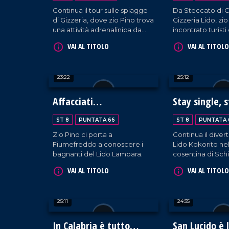
Continua il tour sulle spiagge
Da Steccato di C
di Gizzeria, dove zio Pino trova
Gizzeria Lido, zio
una attività adrenalinica da
incontrato turist
fare in mare: il kitesurf!
all'altezza della
VAI AL TITOLO
VAI AL TITOLO
simpatia!
23:22
25:12
Affacciati
Stay single, 
dall'ombrellone, amore
ST 8
PUNTATA 66
ST 8
PUNTATA 
mio!
Zio Pino ci porta a
Continua il diver
Fiumefreddo a conoscere i
Lido Kokorito nel
bagnanti del Lido Lampara.
cosentina di Sch
VAI AL TITOLO
VAI AL TITOLO
25:11
24:35
In Calabria è tutto
San Lucido è 