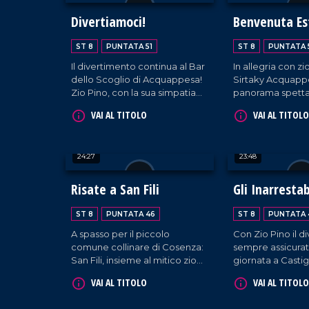
Divertiamoci!
Benvenuta Es
ST 8
PUNTATA 51
ST 8
PUNTATA 
Il divertimento continua al Bar
In allegria con zi
dello Scoglio di Acquappesa!
Sirtaky Acquapp
Zio Pino, con la sua simpatia
panorama spettac
travolgente, conquista i tanti
Scoglio della Re
VAI AL TITOLO
VAI AL TITOLO
turisti in vacanza. E come
sempre, non mancano risate,
musica e le performance dei
24:27
23:48
nostri amici canterini. Un
grazie speciale anche al
sindaco che è venuto a
Risate a San Fili
Gli Inarrestabi
salutarci!
ST 8
PUNTATA 46
ST 8
PUNTATA 
A spasso per il piccolo
Con Zio Pino il d
comune collinare di Cosenza:
sempre assicurat
San Fili, insieme al mitico zio
giornata a Castig
Pino, tra risate, canti e
Cosentino continu
VAI AL TITOLO
VAI AL TITOLO
conversazioni con la gente
leggerezza e tant
del posto, ma non
canta e ognuno d