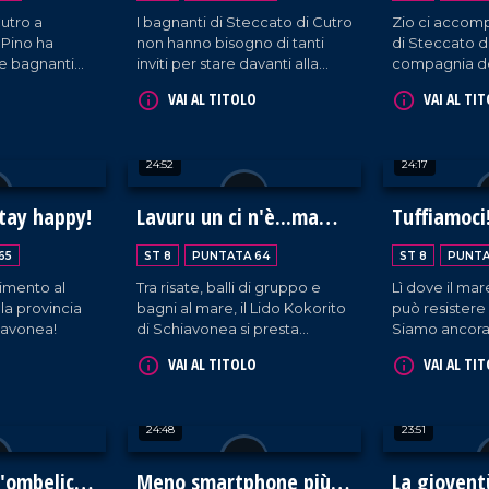
utro a
I bagnanti di Steccato di Cutro
Zio ci accomp
 Pino ha
non hanno bisogno di tanti
di Steccato di
i e bagnanti
inviti per stare davanti alla
compagnia de
 sua immensa
telecamera: sono delle stelle
divertentissi
VAI AL TITOLO
VAI AL TI
della tv nate!
24:52
24:17
stay happy!
Lavuru un ci n'è...ma
Tuffiamoci
vacanzi si!
65
ST 8
PUNTATA 64
ST 8
PUNTA
timento al
Tra risate, balli di gruppo e
Lì dove il mar
la provincia
bagni al mare, il Lido Kokorito
può resistere 
iavonea!
di Schiavonea si presta
Siamo ancora a
benissimo alla simpatia di zio
Lido Nettuno,
VAI AL TITOLO
VAI AL TI
Pino!
prosegue con
simpatiche in
momento di 
24:48
23:51
racconta, con
gioia di vivere
sorrisi, mare 
l'ombelico
Meno smartphone più
La giovent