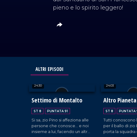
pieno e lo spirito leggero!
ALTRI EPISODI
24:30
24:03
Settimo di Montalto
Altro Pianeta
ST 8
PUNTATA 91
ST 8
PUNTATA 
Si sa, zio Pino si affeziona alle
Tutti conoscono 
persone che conosce... e noi
per il ballo di zi
insieme a lui, facendo un altro
porta la squadra 