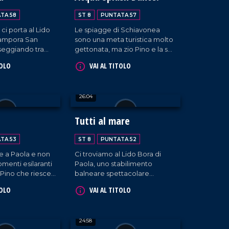
da tutta Italia trasforma ogni
incontro in un vero inno alla
TA 58
ST 8
PUNTATA 57
gioia.
ci porta al Lido
Le spiagge di Schiavonea
Campora San
sono una meta turistica molto
seggiando tra
gettonata, ma zio Pino e la sua
isate, ci
ciurma ne aumentano il
TOLO
VAI AL TITOLO
 un gruppo di
divertimento in maniera
giovani pensionati"
esponenziale!
he con la loro
26:04
agiosa
a giornata in una
o il sole!
Tutti al mare
TA 53
ST 8
PUNTATA 52
 a Paola e non
Ci troviamo al Lido Bora di
menti esilaranti
Paola, uno stabilimento
 Pino che riesce
balneare spettacolare
ua allegria anche
insieme allo zio Pino tra canti e
TOLO
VAI AL TITOLO
elloni.
chiacchiere.
24:58