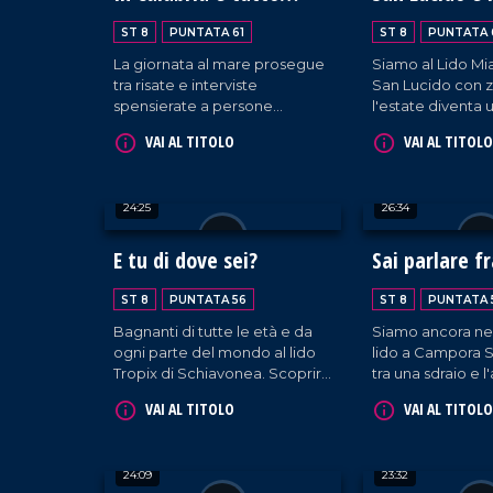
bello!
del mondo
ST 8
PUNTATA 61
ST 8
PUNTATA 
La giornata al mare prosegue
Siamo al Lido Mi
tra risate e interviste
San Lucido con z
spensierate a persone
l'estate diventa
provenienti da tutta Italia e
per incontrare g
VAI AL TITOLO
VAI AL TITOLO
oltre. Con la sua
provenienti da o
inconfondibile allegria, Zio
mondo, tutti unit
Pino porta il suo entusiasmo
di vivere la belle
24:25
26:34
anche a San Lucido,
nostre spiagge.
contagiando tutti con il suo
sorriso.
E tu di dove sei?
Sai parlare f
ST 8
PUNTATA 56
ST 8
PUNTATA 
Bagnanti di tutte le età e da
Siamo ancora nel
ogni parte del mondo al lido
lido a Campora S
Tropix di Schiavonea. Scoprire
tra una sdraio e l'
da dove vengono è un gioco
conosciamo i turis
VAI AL TITOLO
VAI AL TITOLO
da ragazzi per zio Pino!
tutta Italia e non 
24:09
23:32