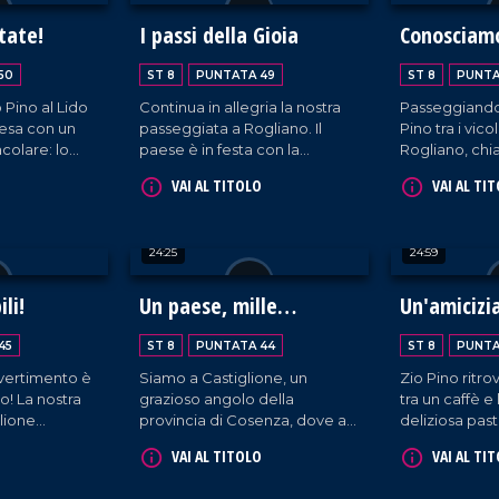
tate!
I passi della Gioia
Conosciam
50
ST 8
PUNTATA 49
ST 8
PUNTA
o Pino al Lido
Continua in allegria la nostra
Passeggiando 
esa con un
passeggiata a Rogliano. Il
Pino tra i vico
olare: lo
paese è in festa con la
Rogliano, ch
gina.
presenza degli artisti
il sindaco e v
VAI AL TITOLO
VAI AL TI
trampolieri che, con la loro
cantina secol
esibizione, hanno catturato
l'attenzione di tutti!
24:25
24:59
li!
Un paese, mille
Un'amicizi
sorprese!
45
ST 8
PUNTATA 44
ST 8
PUNTA
ivertimento è
Siamo a Castiglione, un
Zio Pino ritro
o! La nostra
grazioso angolo della
tra un caffè e 
lione
provincia di Cosenza, dove ad
deliziosa past
a tra risate,
accoglierci c'è il primo
mancano risat
VAI AL TITOLO
VAI AL TI
a allegria. Si
cittadino. Tuttavia, ad un certo
sempre intona
à il meglio di
punto, dopo aver parlato
capogiro che 