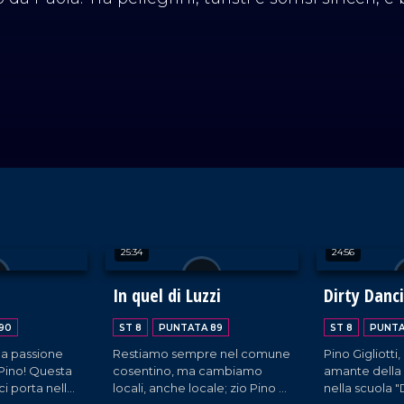
25:34
24:56
In quel di Luzzi
Dirty Danc
90
ST 8
PUNTATA 89
ST 8
PUNTA
la passione
Restiamo sempre nel comune
Pino Gigliotti
o Pino! Questa
cosentino, ma cambiamo
amante della 
ci porta nella
locali, anche locale; zio Pino ci
nella scuola "