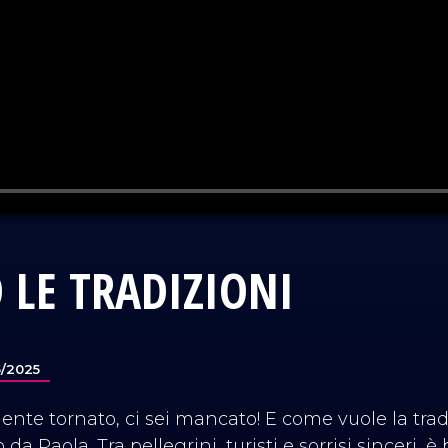
LE TRADIZIONI
5/2025
mente tornato, ci sei mancato! E come vuole la tra
 Paola. Tra pellegrini, turisti e sorrisi sinceri, è b