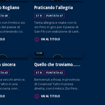
o Rogliano
Praticando l'allegria
TA 48
ST 8
PUNTATA 47
con il mitico zio
Tanta allegria e risate con lo
li del paese di
zio Pino in giro per il paese di
iacchierando con
San Fili con esibizione di canti
isitando una
simpatici e divertenti.
TOLO
VAI AL TITOLO
are del 700.
24:58
a sincera
Quello che troviamo...
troviamo!
TA 43
ST 8
PUNTATA 42
va vecchi amici e,
Benvenuti a Rosa, in provincia
l'altro in una
di Cosenza! Tutto in presa
icceria, non
diretta, con il mitico Zio Pino
e, canzoni (non
che va alla scoperta dei volti e
TOLO
VAI AL TITOLO
te) e incontri da
delle storie del posto. Tra
solo lui sa
sorrisi, strette di mano e tanto