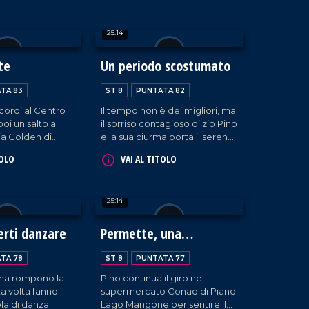
essere sentite! Merito della
simpatia di Pino Gigliotti e
25:14
della sua squadra!
rte
Un periodo scostumato
TA 83
ST 8
PUNTATA 82
ricordi al Centro
Il tempo non è dei migliori, ma
poi un salto al
il sorriso contagioso di zio Pino
ia Golden di
e la sua ciurma porta il sereno
ntalto Uffugo.
a Montalto Uffugo, oggi in
TOLO
VAI AL TITOLO
visita al Centro Danza Ilaria
Dima.
25:14
erti danzare
Permette, una
pregunta?
TA 78
ST 8
PUNTATA 77
rma rompono la
Pino continua il giro nel
ta volta fanno
supermercato Conad di Piano
uola di danza
Lago Mangone per sentire il