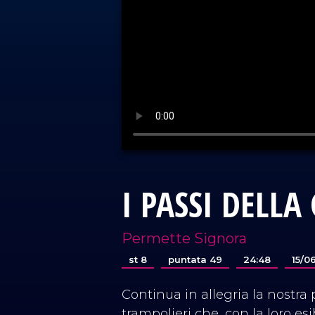
I PASSI DELLA
Permette Signora
st 8
puntata 49
24:48
15/0
Continua in allegria la nostra 
trampolieri che, con la loro esi