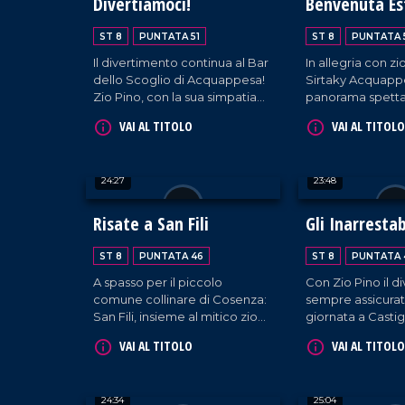
Divertiamoci!
Benvenuta Es
ST 8
PUNTATA 51
ST 8
PUNTATA 
Il divertimento continua al Bar
In allegria con zi
dello Scoglio di Acquappesa!
Sirtaky Acquapp
Zio Pino, con la sua simpatia
panorama spettac
travolgente, conquista i tanti
Scoglio della Re
VAI AL TITOLO
VAI AL TITOLO
turisti in vacanza. E come
sempre, non mancano risate,
musica e le performance dei
24:27
23:48
nostri amici canterini. Un
grazie speciale anche al
sindaco che è venuto a
Risate a San Fili
Gli Inarrestabi
salutarci!
ST 8
PUNTATA 46
ST 8
PUNTATA 
A spasso per il piccolo
Con Zio Pino il d
comune collinare di Cosenza:
sempre assicurat
San Fili, insieme al mitico zio
giornata a Castig
Pino, tra risate, canti e
Cosentino continu
VAI AL TITOLO
VAI AL TITOLO
conversazioni con la gente
leggerezza e tant
del posto, ma non
canta e ognuno d
dimentichiamo l'accoglienza
sé. E il sorriso? 
24:34
25:04
del sindaco che ci ha accolto
manca ma anzi, c