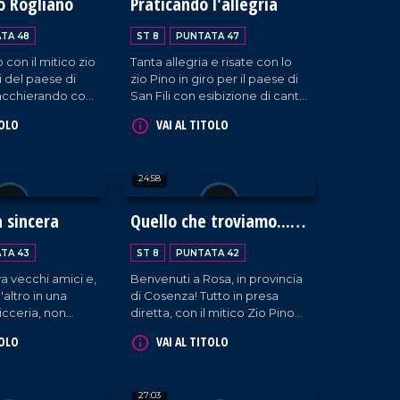
o Rogliano
Praticando l'allegria
TA 48
ST 8
PUNTATA 47
con il mitico zio
Tanta allegria e risate con lo
li del paese di
zio Pino in giro per il paese di
iacchierando con
San Fili con esibizione di canti
isitando una
simpatici e divertenti.
TOLO
VAI AL TITOLO
are del 700.
24:58
a sincera
Quello che troviamo...
troviamo!
TA 43
ST 8
PUNTATA 42
va vecchi amici e,
Benvenuti a Rosa, in provincia
l'altro in una
di Cosenza! Tutto in presa
icceria, non
diretta, con il mitico Zio Pino
e, canzoni (non
che va alla scoperta dei volti e
TOLO
VAI AL TITOLO
te) e incontri da
delle storie del posto. Tra
solo lui sa
sorrisi, strette di mano e tanto
affetto, gli abitanti ci danno il
27:03
benvenuto!