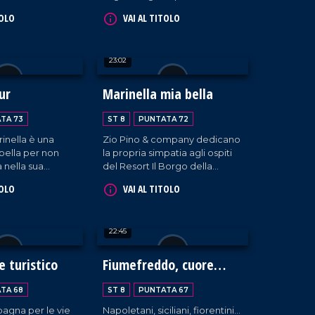
 Note a Luzzi.
punto di vista di personalità
TOLO
VAI AL TITOLO
quali la responsabile del
personale, le cassiere e di chi
conosce molto bene la
23:02
coordinazione dei ruoli
aziendali.
ur
Marinella mia bella
TA 73
ST 8
PUNTATA 72
rinella è una
Zio Pino & company dedicano
bella per non
la propria simpatia agli ospiti
a nella sua
del Resort Il Borgo della
 fortuna, zio Pino
Marinella di Amantea.
TOLO
VAI AL TITOLO
ma hanno
 passaggio
odo!
22:45
e turistico
Fiumefreddo, cuore
caldo
TA 68
ST 8
PUNTATA 67
agna per le vie
Napoletani, siciliani, fiorentini...