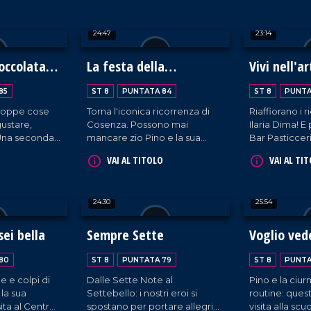
24:47
23:14
ioccolata
La festa della
Vivi nell'a
I
cioccolata 2025
85
ST 8
PUNTATA 84
ST 8
PUNTA
troppe cose
Torna l'iconica ricorrenza di
Riaffiorano i 
ustare,
Cosenza. Possono mai
Ilaria Dima! E 
 Una seconda
mancare zio Pino e la sua
Bar Pasticcer
a su Corso
ciurma a un evento così
Taverna di Mo
VAI AL TITOLO
VAI AL TI
saria.
popolato? Ne vedremo delle
belle!
24:30
25:54
ei bella
Sempre Sette
Voglio ved
80
ST 8
PUNTATA 79
ST 8
PUNTA
ne e colpi di
Dalle Sette Note al
Pino e la ciu
 la sua
Settebello: i nostri eroi si
routine: ques
ita al Centro
spostano per portare allegria
visita alla sc