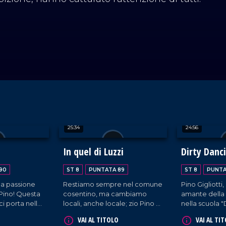
25:34
24:56
In quel di Luzzi
Dirty Danc
90
ST 8
PUNTATA 89
ST 8
PUNTA
la passione
Restiamo sempre nel comune
Pino Gigliotti
o Pino! Questa
cosentino, ma cambiamo
amante della 
ci porta nella
locali, anche locale; zio Pino ci
nella scuola "
et Dance di
porta al bar Emily.
Luzzi (CS).
VAI AL TITOLO
VAI AL TI
lto.