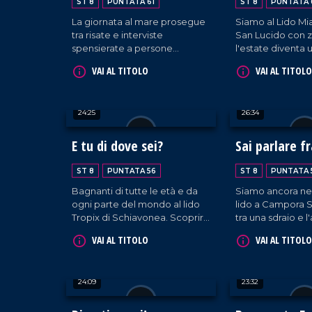
ST 8
PUNTATA 61
ST 8
PUNTATA 
La giornata al mare prosegue
Siamo al Lido Mi
tra risate e interviste
San Lucido con z
spensierate a persone
l'estate diventa
provenienti da tutta Italia e
per incontrare g
VAI AL TITOLO
VAI AL TITOLO
oltre. Con la sua
provenienti da o
inconfondibile allegria, Zio
mondo, tutti unit
Pino porta il suo entusiasmo
di vivere la belle
24:25
26:34
anche a San Lucido,
nostre spiagge.
contagiando tutti con il suo
sorriso.
E tu di dove sei?
Sai parlare f
ST 8
PUNTATA 56
ST 8
PUNTATA 
Bagnanti di tutte le età e da
Siamo ancora nel
ogni parte del mondo al lido
lido a Campora S
Tropix di Schiavonea. Scoprire
tra una sdraio e l'
da dove vengono è un gioco
conosciamo i turis
VAI AL TITOLO
VAI AL TITOLO
da ragazzi per zio Pino!
tutta Italia e non 
24:09
23:32