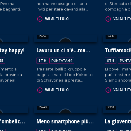
 Pino ha
non hanno bisogno di tanti
di Steccato di
i e bagnanti
inviti per stare davanti alla
compagnia de
 sua immensa
telecamera: sono delle stelle
divertentissi
VAI AL TITOLO
VAI AL TI
della tv nate!
24:52
24:17
stay happy!
Lavuru un ci n'è...ma
Tuffiamoci
vacanzi si!
65
ST 8
PUNTATA 64
ST 8
PUNTA
timento al
Tra risate, balli di gruppo e
Lì dove il mar
la provincia
bagni al mare, il Lido Kokorito
può resistere 
iavonea!
di Schiavonea si presta
Siamo ancora a
benissimo alla simpatia di zio
Lido Nettuno,
VAI AL TITOLO
VAI AL TI
Pino!
prosegue con
simpatiche in
momento di 
24:48
23:51
racconta, con
gioia di vivere
sorrisi, mare 
l'ombelico
Meno smartphone più
La giovent
chiacchiere