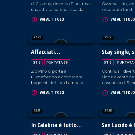
di Gizzeria, dove zio Pino trova
Gizzeria Lido, zio
una attività adrenalinica da
incontrato turist
fare in mare: il kitesurf!
all'altezza della
VAI AL TITOLO
VAI AL TITOLO
simpatia!
23:22
25:12
Affacciati
Stay single, 
dall'ombrellone, amore
ST 8
PUNTATA 66
ST 8
PUNTATA 
mio!
Zio Pino ci porta a
Continua il diver
Fiumefreddo a conoscere i
Lido Kokorito nel
bagnanti del Lido Lampara.
cosentina di Sch
VAI AL TITOLO
VAI AL TITOLO
25:11
24:35
In Calabria è tutto
San Lucido è 
bello!
del mondo