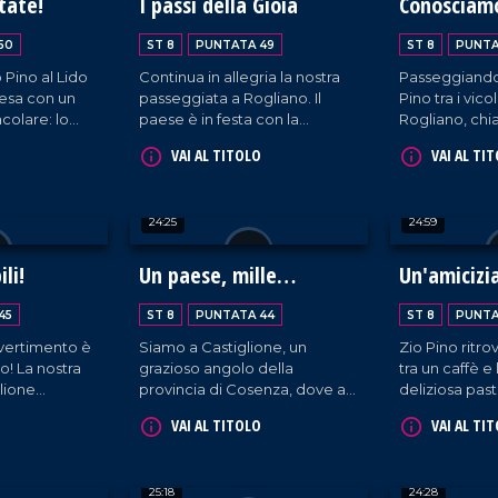
tate!
I passi della Gioia
Conosciam
50
ST 8
PUNTATA 49
ST 8
PUNTA
o Pino al Lido
Continua in allegria la nostra
Passeggiando 
esa con un
passeggiata a Rogliano. Il
Pino tra i vico
olare: lo
paese è in festa con la
Rogliano, ch
gina.
presenza degli artisti
il sindaco e v
VAI AL TITOLO
VAI AL TI
trampolieri che, con la loro
cantina secol
esibizione, hanno catturato
l'attenzione di tutti!
24:25
24:59
li!
Un paese, mille
Un'amicizi
sorprese!
45
ST 8
PUNTATA 44
ST 8
PUNTA
ivertimento è
Siamo a Castiglione, un
Zio Pino ritro
o! La nostra
grazioso angolo della
tra un caffè e 
lione
provincia di Cosenza, dove ad
deliziosa past
a tra risate,
accoglierci c'è il primo
mancano risat
VAI AL TITOLO
VAI AL TI
a allegria. Si
cittadino. Tuttavia, ad un certo
sempre intona
à il meglio di
punto, dopo aver parlato
capogiro che 
Quello non
allegramente delle tante
scovare!
25:18
24:28
on lo zio è
iniziative locali, spunta lei: una