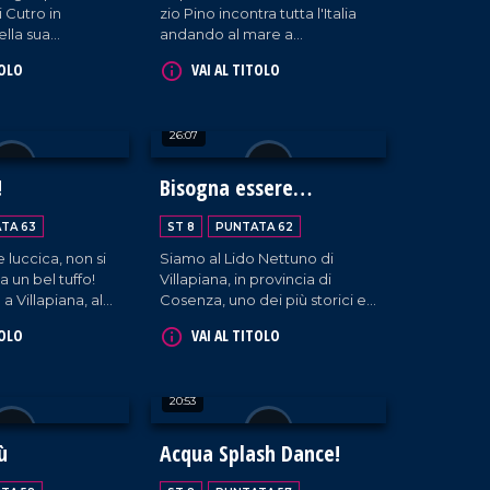
 Cutro in
zio Pino incontra tutta l'Italia
lla sua
andando al mare a
ma troupe!
Fiumefreddo!
TOLO
VAI AL TITOLO
26:07
!
Bisogna essere
ottimisti!
TA 63
ST 8
PUNTATA 62
e luccica, non si
Siamo al Lido Nettuno di
a un bel tuffo!
Villapiana, in provincia di
 Villapiana, al
Cosenza, uno dei più storici e
 dove Zio Pino
resilienti della zona. Qui, oltre
TOLO
VAI AL TITOLO
 le sue
alla calda accoglienza e alla
terviste. Un
disponibilità dello staff, non
leggerezza che
mancano i sorrisi. A rendere
20:53
 spontaneità, la
tutto ancora più speciale ci
 l'estate tra
pensa Zio Pino, che con le sue
e spensieratezza.
interviste ai turisti provenienti
ù
Acqua Splash Dance!
da tutta Italia trasforma ogni
incontro in un vero inno alla