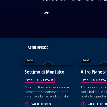
ALTRI EPISODI
24:30
24:03
Settimo di Montalto
Altro Pianeta
ST 8
PUNTATA 91
ST 8
PUNTATA 
Si sa, zio Pino si affeziona alle
Tutti conoscono 
persone che conosce... e noi
per il ballo di zi
insieme a lui, facendo un altro
porta la squadra 
ballo nella scuola New Planet
scuola New Plan
VAI AL TITOLO
VAI AL TITOLO
Dance.
Settimo di Monta