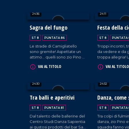
24:36
24:11
Sagra del fungo
Festa della c
2025 - Parte I
ST 8
PUNTATA 86
ST 8
PUNTATA 
Le strade di Camigliatello
Troppi incontri, 
sono gremite! Aspettate un
da vedere e da g
attimo... quelli sono zio Pino e
troppa allegria!
la sua ciurma? Certo, la loro
puntata registrat
VAI AL TITOLO
VAI AL TITOLO
presenza è immancabile in un
Mazzini era neces
clima di tale festività!
24:30
24:32
Tra balli e aperitivi
Danza, come s
ST 8
PUNTATA 81
ST 8
PUNTATA 
Dal talento delle ballerine del
Tra colpi di fulmi
Centro Studi Danza Sapientia
danza, zio Pino e
ai gustosi prodotti del bar San
squadra fanno vis