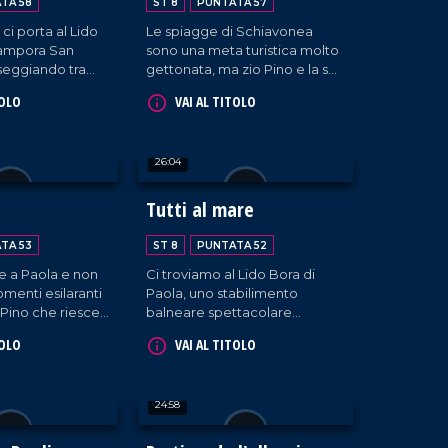
TA 58
ST 8
PUNTATA 57
gioia.
ci porta al Lido
Le spiagge di Schiavonea
Campora San
sono una meta turistica molto
seggiando tra
gettonata, ma zio Pino e la sua
isate, ci
ciurma ne aumentano il
TOLO
VAI AL TITOLO
 un gruppo di
divertimento in maniera
giovani pensionati"
esponenziale!
he con la loro
26:04
agiosa
a giornata in una
o il sole!
Tutti al mare
TA 53
ST 8
PUNTATA 52
 a Paola e non
Ci troviamo al Lido Bora di
menti esilaranti
Paola, uno stabilimento
 Pino che riesce
balneare spettacolare
ua allegria anche
insieme allo zio Pino tra canti e
TOLO
VAI AL TITOLO
elloni.
chiacchiere.
24:58