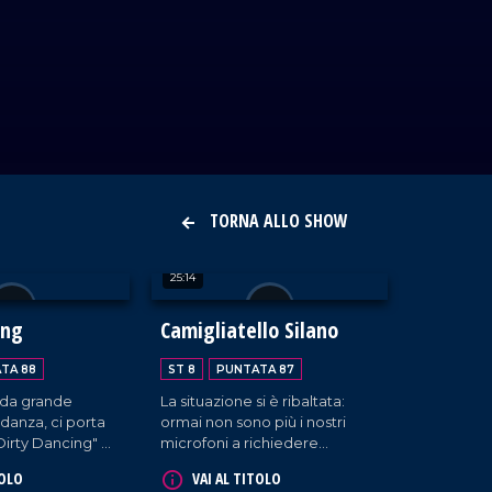
TORNA ALLO SHOW
25:14
ing
Camigliatello Silano
TA 88
ST 8
PUNTATA 87
, da grande
La situazione si è ribaltata:
danza, ci porta
ormai non sono più i nostri
Dirty Dancing" di
microfoni a richiedere
l'attenzione delle persone;
TOLO
VAI AL TITOLO
sono le persone a chiederci di