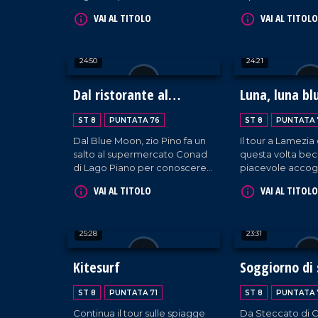
Giuseppe Taverna.
Studi Danza Sapi
VAI AL TITOLO
VAI AL TITOLO
Montalto.
24:50
24:21
Dal ristorante al
Luna, luna bl
supermercato
ST 8
PUNTATA 76
ST 8
PUNTATA 
Dal Blue Moon, zio Pino fa un
Il tour a Lamezia
salto al supermercato Conad
questa volta bec
di Lago Piano per conoscere
piacevole accogl
le abitudini dei clienti e per
ristorante Le cuc
VAI AL TITOLO
VAI AL TITOLO
scoprirne di più sulle
Moon.
dinamiche aziendali con chi di
competenza.
25:28
23:31
Kitesurf
Soggiorno di 
ST 8
PUNTATA 71
ST 8
PUNTATA 
Continua il tour sulle spiagge
Da Steccato di C