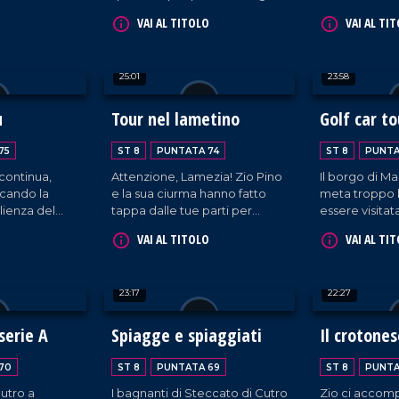
entia di
in un altro locale in quel di
Forever Sette
VAI AL TITOLO
VAI AL TI
Luzzi.
25:01
23:58
u
Tour nel lametino
Golf car to
75
ST 8
PUNTATA 74
ST 8
PUNTA
 continua,
Attenzione, Lamezia! Zio Pino
Il borgo di Ma
cando la
e la sua ciurma hanno fatto
meta troppo 
ienza del
tappa dalle tue parti per
essere visitat
ine di Blue
portare una buona dose di
interezza. Per
VAI AL TITOLO
VAI AL TI
buonumore!
e la sua ciur
rimediato un
comodo com
23:17
22:27
serie A
Spiagge e spiaggiati
Il crotones
70
ST 8
PUNTATA 69
ST 8
PUNTA
utro a
I bagnanti di Steccato di Cutro
Zio ci accomp