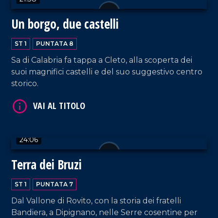
Un borgo, due castelli
ST 1
PUNTATA 8
Sa di Calabria fa tappa a Cleto, alla scoperta dei
VAI AL TITOLO
suoi magnifici castelli e del suo suggestivo centro
storico.
24:06
Terra dei Bruzi
VAI AL TITOLO
ST 1
PUNTATA 7
Dal Vallone di Rovito, con la storia dei fratelli
Bandiera, a Dipignano, nelle Serre cosentine per