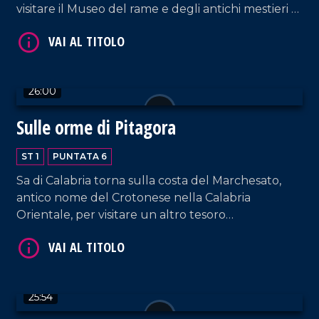
visitare il Museo del rame e degli antichi mestieri e
conoscere i sapori della zona con i piatti a base di
carne di maiale.
26:00
VAI AL TITOLO
Sulle orme di Pitagora
ST 1
PUNTATA 6
Sa di Calabria torna sulla costa del Marchesato,
antico nome del Crotonese nella Calabria
Orientale, per visitare un altro tesoro
archeologico, il Battistero di Santa Severina, e
conoscere un'eccellenza della boxe, Fabrizio
Ruggiero.
25:54