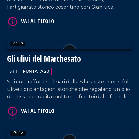
l'artigianato storico cosentino con Gianluca
Torchia e una tappa tra i sapori di Calabria nella
trattoria del 'Paesello' a Cosenza.
27:14
Gli ulivi del Marchesato
VAI AL TITOLO
ST 1
PUNTATA 20
Sui contrafforti collinari della Sila si estendono folti
uliveti di piantagioni storiche che regalano un olio
di altissima qualità molito nei frantoi della famiglia
Scola.
VAI AL TITOLO
26:42