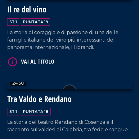
Il re del vino
ST 1
PUNTATA 19
La storia di coraggio e di passione di una delle
famiglie italiane del vino più interessanti del
panorama internazionale, i Librandi.
VAI AL TITOLO
24:30
Tra Valdo e Rendano
ST 1
PUNTATA 18
VAI AL TITOLO
La storia del teatro Rendano di Cosenza e il
racconto sui valdesi di Calabria, tra fede e sangue.