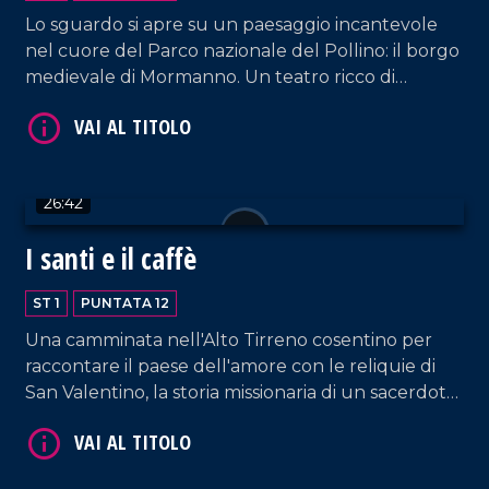
Lo sguardo si apre su un paesaggio incantevole
nel cuore del Parco nazionale del Pollino: il borgo
medievale di Mormanno. Un teatro ricco di
bellezze con i suoi capolavori darte e architettura,
le tradizioni e i piatti unici dal sapore deciso.
VAI AL TITOLO
26:42
I santi e il caffè
ST 1
PUNTATA 12
Una camminata nell'Alto Tirreno cosentino per
raccontare il paese dell'amore con le reliquie di
San Valentino, la storia missionaria di un sacerdote
VAI AL TITOLO
e l'intuizione vincente di un giovane imprenditore.