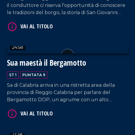
il conduttore ci riserva l'opportunità di conoscere
le tradizioni del borgo, la storia di San Giovanni
Battista Saggio e del politico mazziniano, Luigi
Miceli.
VAI AL TITOLO
24:58
Sua maestà il Bergamotto
ST 1
PUNTATA 9
Sa di Calabria arriva in una ristretta area della
provincia di Reggio Calabria per parlare del
Bergamotto DOP, un agrume con un alto
contenuto vitaminico e dalle tante proprietà
VAI AL TITOLO
curative. Nel corso della puntata un tuffo in
cucina con uno chef d'eccezione, l'orafo calabrese
Gerardo Sacco.
21:38