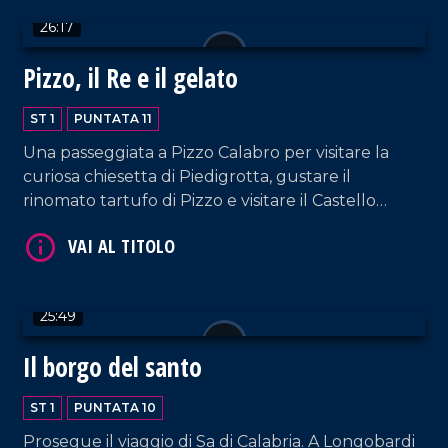
26:17
Pizzo, il Re e il gelato
ST 1
PUNTATA 11
VAI AL TITOLO
Una passeggiata a Pizzo Calabro per visitare la
curiosa chiesetta di Piedigrotta, gustare il
rinomato tartufo di Pizzo e visitare il Castello
aragonese.
25:49
Il borgo del santo
VAI AL TITOLO
ST 1
PUNTATA 10
Prosegue il viaggio di Sa di Calabria. A Longobardi