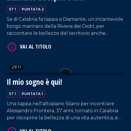
ST 1
PUNTATA 2
Sa di Calabria fa tappa a Diamante, un incantevole
borgo marinaro della Riviera dei Cedri, per
raccontare le bellezze del territorio anche
attraverso gli intrecci di arte e artigianato
dellartista, Angelo Aligia.
29:11
Il mio sogno è qui!
ST 1
PUNTATA 1
Una tappa nell'altopiano Silano per incontrare
Alessandro Frontera, 37 anni, tornato in Calabria
per riscoprire la bellezza di una vita autentica, e
l'agrichef, Anna, che porta a tavola le antiche