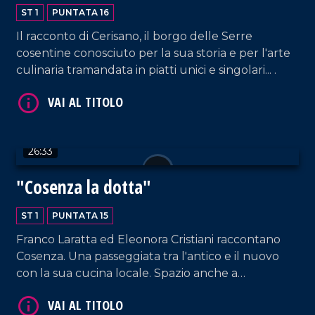
raccontare
ST 1
PUNTATA 16
Il racconto di Cerisano, il borgo delle Serre
cosentine conosciuto per la sua storia e per l'arte
culinaria tramandata in piatti unici e singolari... .
VAI AL TITOLO
26:33
"Cosenza la dotta"
ST 1
PUNTATA 15
Franco Laratta ed Eleonora Cristiani raccontano
Cosenza. Una passeggiata tra l'antico e il nuovo
VAI AL TITOLO
con la sua cucina locale. Spazio anche a
un'eccellenza tutta calabrese.