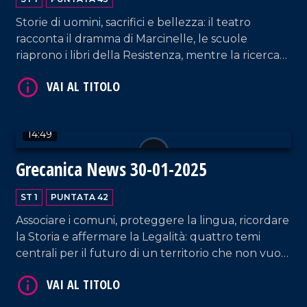
Storie di uomini, sacrifici e bellezza: il teatro
racconta il dramma di Marcinelle, le scuole
riaprono i libri della Resistenza, mentre la ricerca
porta nuova luce sui Bronzi di Riace e sui castelli
più belli della Calabria Greca.
VAI AL TITOLO
14:49
Grecanica News 30-01-2025
ST 1
PUNTATA 42
Associare i comuni, proteggere la lingua, ricordare
la Storia e affermare la Legalità: quattro temi
centrali per il futuro di un territorio che non vuole
VAI AL TITOLO
scomparire.