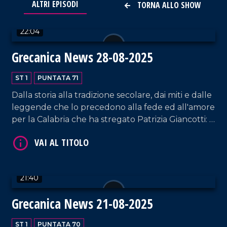
ALTRI EPISODI
TORNA ALLO SHOW
VAI AL TITOLO
22:04
Grecanica News 28-08-2025
ST 1
PUNTATA 71
Dalla storia alla tradizione secolare, dai miti e dalle
leggende che lo precedono alla fede ed all'amore
VAI AL TITOLO
per la Calabria che ha stregato Patrizia Giancotti: il
Ballu du Camiddu è l'assoluto protagonista di
Grecanica News.
21:40
Grecanica News 21-08-2025
ST 1
PUNTATA 70