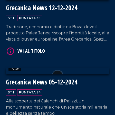
Grecanica News 12-12-2024
ST 1
PUNTATA 35
Tradizione, economia e diritti: da Bova, dove il
progetto Palea Jenea riscopre l'identità locale, alla
VAI AL TITOLO
visita di buyer europei nell'Area Grecanica. Spazio
anche al ritorno di Paolo Toscano con il suo
romanzo e all'impegno del Centro Italiano
Femminile per le donne.
13:06
Grecanica News 05-12-2024
VAI AL TITOLO
ST 1
PUNTATA 34
Alla scoperta dei Calanchi di Palizzi, un
monumento naturale che unisce storia millenaria
e bellezza senza tempo.