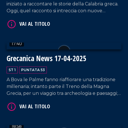
iniziato a raccontare le storie della Calabria greca.
Oggi, quel racconto si intreccia con nuove
iniziative: un treno che attraversa la Magna Grecia,
una mappa archeologica per Condofuri e una
proposta di legge che guarda al futuro del
territorio.
17:40
VAI AL TITOLO
Grecanica News 17-04-2025
ST 1
PUNTATA 53
A Bova le Palme fanno riaffiorare una tradizione
millenaria; intanto parte il Treno della Magna
Grecia, per un viaggio tra archeologia e paesaggi; a
Reggio lo stocco si conferma re della tavola,
mentre sull'Aspromonte la lingua greca continua
VAI AL TITOLO
a dare voce all'identità.
18:58