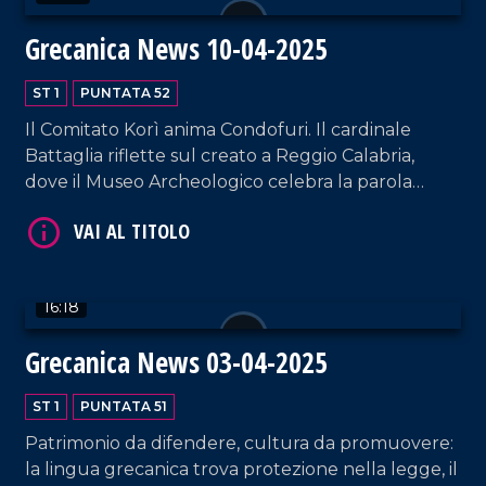
Grecanica News 10-04-2025
ST 1
PUNTATA 52
Il Comitato Korì anima Condofuri. Il cardinale
Battaglia riflette sul creato a Reggio Calabria,
dove il Museo Archeologico celebra la parola
VAI AL TITOLO
grecanica.Infine, un manoscritto illumina la
memoria di Pentidattilo.
16:18
Grecanica News 03-04-2025
ST 1
PUNTATA 51
VAI AL TITOLO
Patrimonio da difendere, cultura da promuovere:
la lingua grecanica trova protezione nella legge, il