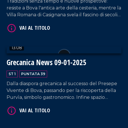
Tradizioni senza tempo e nuove prospettive:
resiste a Bova l'antica arte della cesteria, mentre la
Villa Romana di Casignana svela il fascino di secoli
di storia. Uno sguardo anche al futuro di Reggio
Calabria, con l'arrivo di nuovi voli dal suo
aeroporto e la firma della Carta per la promozione
VAI AL TITOLO
della cucina tradizionale.
13:08
Grecanica News 09-01-2025
ST 1
PUNTATA 39
Dalla diaspora grecanica al successo del Presepe
Vivente di Bova, passando per la riscoperta della
Purvìa, simbolo gastronomico. Infine spazio
all'Anno Giubilare 2025 che, dalla Cattedrale della
VAI AL TITOLO
Madonna dell'Isodia, è portatore di un messaggio
di speranza per il territorio.