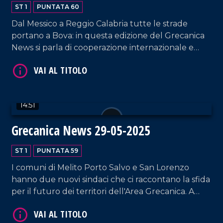
ST 1
PUNTATA 60
Dal Messico a Reggio Calabria tutte le strade
portano a Bova: in questa edizione del Grecanica
News si parla di cooperazione internazionale e
impegno per la cultura, portandovi alla scoperta
della prima autostrada d'Italia.
VAI AL TITOLO
14:51
Grecanica News 29-05-2025
ST 1
PUNTATA 59
I comuni di Melito Porto Salvo e San Lorenzo
hanno due nuovi sindaci che ci raccontano la sfida
per il futuro dei territori dell'Area Grecanica. A
Bova Marina, invece, si discute sulla Questione
VAI AL TITOLO
Meridionale di Pasquino Crupi.