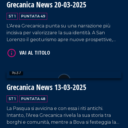
Grecanica News 20-03-2025
ST 1
PUNTATA 49
L'Area Grecanica punta su una narrazione più
incisiva per valorizzare la sua identità. A San
Lorenzo il geoturismo apre nuove prospettive,
Bova consolida il suo ruolo di polo culturale e da
VAI AL TITOLO
Bruxelles arrivano segnali per il futuro della
Calabria.
16:37
Grecanica News 13-03-2025
ST 1
PUNTATA 48
La Pasqua si avvicina e con essa i riti antichi.
VAI AL TITOLO
Intanto, l'Area Grecanica rivela la sua storia tra
borghi e comunità, mentre a Bova si festeggia la