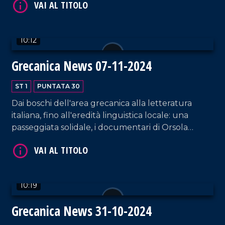
10:12
VAI AL TITOLO
Grecanica News 07-11-2024
ST 1
PUNTATA 30
Dai boschi dell'area grecanica alla letteratura
italiana, fino all'eredità linguistica locale: una
passeggiata solidale, i documentari di Orsola
Toscano e l'impegno di Salvatore Dieni raccontano
memoria, cultura e tradizione.
VAI AL TITOLO
10:19
Grecanica News 31-10-2024