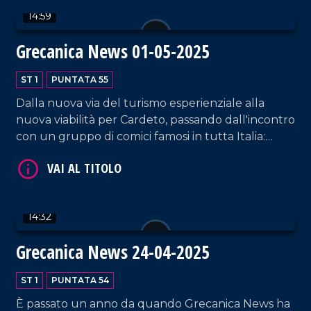
14:59
Grecanica News 01-05-2025
ST 1
PUNTATA 55
Dalla nuova via del turismo esperienziale alla
nuova viabilità per Cardeto, passando dall'incontro
VAI AL TITOLO
con un gruppo di comici famosi in tutta Italia:
tutte le strade, di qualsiasi tipo esse siano, portano
all'Area Grecanica.
14:32
Grecanica News 24-04-2025
VAI AL TITOLO
ST 1
PUNTATA 54
È passato un anno da quando Grecanica News ha