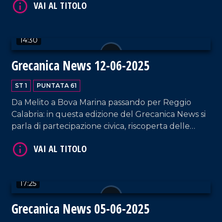
Bova: queste le tre storie raccontate in questa
edizione di Grecanica News.
14:30
Grecanica News 12-06-2025
ST 1
PUNTATA 61
VAI AL TITOLO
Da Melito a Bova Marina passando per Reggio
Calabria: in questa edizione del Grecanica News si
parla di partecipazione civica, riscoperta delle
radici e sport come legame identitario. Un
racconto corale che unisce cultura, memoria e
futuro del territorio.
17:25
VAI AL TITOLO
Grecanica News 05-06-2025