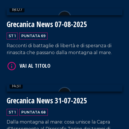
comunità possa diventare motore di rinascita e
18:07
sviluppo, mentre a Bova Marina gli studenti del
Liceo Euclide portano avanti progetti culturali
Grecanica News 07-08-2025
che rafforzano il legame con il territorio e ne
alimentano il futuro.
ST 1
PUNTATA 69
Racconti di battaglie di libertà e di speranza di
rinascita che passano dalla montagna al mare.
VAI AL TITOLO
14:31
Grecanica News 31-07-2025
ST 1
PUNTATA 68
Dalla montagna al mare: cosa unisce la Capra
VAI AL TITOLO
d'Aspromonte al Piroscafo Torino dei tempi di