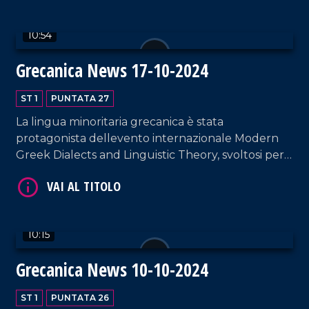
10:54
Grecanica News 17-10-2024
VAI AL TITOLO
ST 1
PUNTATA 27
La lingua minoritaria grecanica è stata
protagonista dellevento internazionale Modern
Greek Dialects and Linguistic Theory, svoltosi per
la prima volta in Calabria dal 10 al 12 Ottobre.
VAI AL TITOLO
10:15
Grecanica News 10-10-2024
ST 1
PUNTATA 26