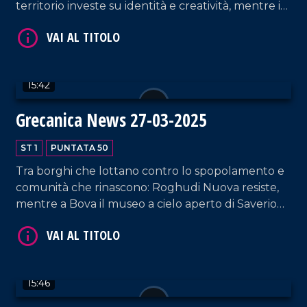
territorio investe su identità e creatività, mentre i
Bronzi di Riace cercano il giusto spazio nella
narrazione culturale.
15:42
VAI AL TITOLO
Grecanica News 27-03-2025
ST 1
PUNTATA 50
Tra borghi che lottano contro lo spopolamento e
comunità che rinascono: Roghudi Nuova resiste,
mentre a Bova il museo a cielo aperto di Saverio
Micheletta celebra la civiltà contadina. Un paese
che ce l'ha fatta, come spiega il vicesindaco
Marino.
VAI AL TITOLO
15:46