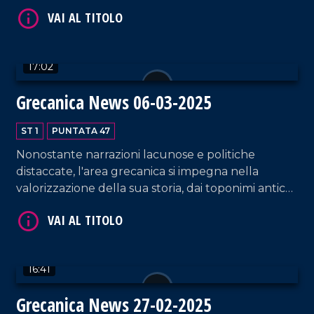
cittadina più longeva.
17:02
Grecanica News 06-03-2025
VAI AL TITOLO
ST 1
PUNTATA 47
Nonostante narrazioni lacunose e politiche
distaccate, l'area grecanica si impegna nella
valorizzazione della sua storia, dai toponimi antichi
al patrimonio mediterraneo: il Paesi Tuoi Festival,
dedicato a Cesare Pavese ed il rilancio culturale di
Reggio Calabria, in corsa per la conquista del titolo
di Capitale Italiana della Cultura 2027, ne sono la
VAI AL TITOLO
16:41
testimonianza.
Grecanica News 27-02-2025