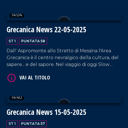
14:04
Grecanica News 22-05-2025
ST 1
PUNTATA 58
Dall' Aspromonte allo Stretto di Messina l'Area
VAI AL TITOLO
Grecanica è il centro nevralgico della cultura, del
sapere... e del sapore. Nel viaggio di oggi Slow
Food del Caprino dell' Aspromonte, la storia della
centenaria Nonna Maria e di gruppo di donne
riunite in collettivo.
14:40
Grecanica News 15-05-2025
VAI AL TITOLO
ST 1
PUNTATA 57