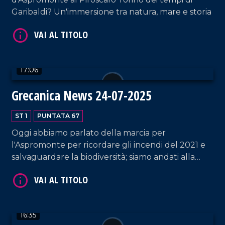
Garibaldi? Un'immersione tra natura, mare e storia
17:06
Grecanica News 24-07-2025
VAI AL TITOLO
ST 1
PUNTATA 67
Oggi abbiamo parlato della marcia per
l'Aspromonte per ricordare gli incendi del 2021 e
salvaguardare la biodiversità; siamo andati alla
scoperta del borgo di Pentedattilo, un territorio
unico che potrebbe vivere di turismo tutto l'anno;
infine ecco piano strategico per le Aree interne e
le sue implicazioni.
VAI AL TITOLO
16:35