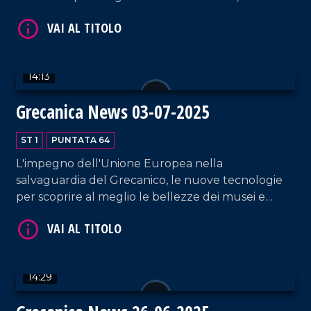
solo: il Museo Archeologico Nazionale di Reggio
Calabria si dota di una nuova veste grafica per
parlare alle nuove generazioni.
14:13
Grecanica News 03-07-2025
VAI AL TITOLO
ST 1
PUNTATA 64
L'impegno dell'Unione Europea nella
salvaguardia del Grecanico, le nuove tecnologie
per scoprire al meglio le bellezze dei musei e
l'impegno di LaC Tv nel promuovere le bellezze
dell'Area Grecanica reggina.
14:29
VAI AL TITOLO