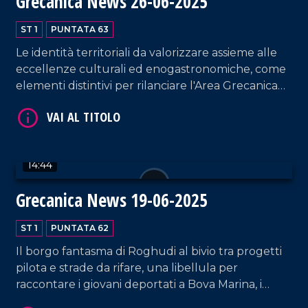
Grecanica News 26-06-2025
ST 1
PUNTATA 63
Le identità territoriali da valorizzare assieme alle
eccellenze culturali ed enogastronomiche, come
elementi distintivi per rilanciare l'Area Grecanica
della Calabria attraverso saperi, ricordo ed
eccellenze.
VAI AL TITOLO
14:44
Grecanica News 19-06-2025
ST 1
PUNTATA 62
Il borgo fantasma di Roghudi al bivio tra progetti
pilota e strade da rifare, una libellula per
raccontare i giovani deportati a Bova Marina, i
VAI AL TITOLO
lettori erranti "cucitori" di cultura nel Borgo di