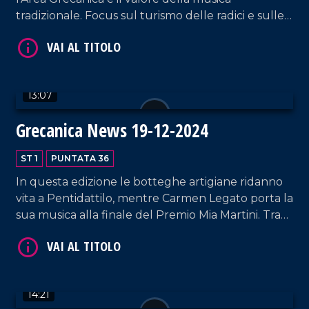
tradizionale. Focus sul turismo delle radici e sulle
eccellenze locali: l'olio di bergamotto verso l'IGP e
i successi internazionali della stilista Giusy Di
Bartolo.
VAI AL TITOLO
13:07
Grecanica News 19-12-2024
ST 1
PUNTATA 36
In questa edizione le botteghe artigiane ridanno
vita a Pentidattilo, mentre Carmen Legato porta la
sua musica alla finale del Premio Mia Martini. Tra
cultura e biodiversità, spiccano le iniziative del
VAI AL TITOLO
Circolo Meli di Melito Porto Salvo e la
reintroduzione del ginepro turbinato da parte di
AIAB Calabria.
14:21