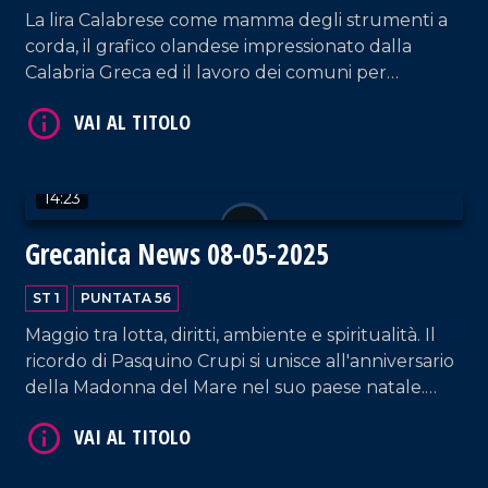
La lira Calabrese come mamma degli strumenti a
corda, il grafico olandese impressionato dalla
Calabria Greca ed il lavoro dei comuni per
richiedere un nuovo approccio alla legge sul
paesaggio: dal Sud al cuore dell'Europa sono
questi i temi trattati dall'ultima edizione del
Grecanica News!
VAI AL TITOLO
14:23
Grecanica News 08-05-2025
ST 1
PUNTATA 56
Maggio tra lotta, diritti, ambiente e spiritualità. Il
ricordo di Pasquino Crupi si unisce all'anniversario
della Madonna del Mare nel suo paese natale.
Intanto, i comuni spingono per modifiche alla
VAI AL TITOLO
legge paesaggistica e le associazioni grecaniche si
mobilitano per il nuovo statuto della Fondazione.