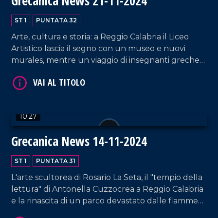
Grecanica News 21-11-2024
ST 1
PUNTATA 32
Arte, cultura e storia: a Reggio Calabria il Liceo
Artistico lascia il segno con un museo e nuovi
murales, mentre un viaggio di insegnanti greche
VAI AL TITOLO
riscopre la Magna Grecia. Protagoniste anche le
comunità grecaniche nel Risorgimento calabrese.
10:27
Grecanica News 14-11-2024
ST 1
PUNTATA 31
VAI AL TITOLO
L'arte scultorea di Rosario La Seta, il "tempio della
lettura" di Antonella Cuzzocrea a Reggio Calabria
e la rinascita di un parco devastato dalle fiamme
grazie ai volontari FATA.