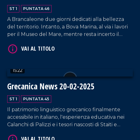
ST 1
PUNTATA 46
A Brancaleone due giorni dedicati alla bellezza
del territorio. Intanto, a Bova Marina, al via i lavori
per il Museo del Mare, mentre resta incerto il
destino dei Bronzi di Riace. A Staiti, invece, ricerca
VAI AL TITOLO
e tecnologia diventano leve per valorizzare il
patrimonio e contrastare lo spopolamento.
15:22
Grecanica News 20-02-2025
ST 1
PUNTATA 45
Il patrimonio linguistico grecanico finalmente
accessibile in italiano, l'esperienza educativa nei
VAI AL TITOLO
Calanchi di Palizzi e i tesori nascosti di Staiti e
dell'Aspromonte, testimoni di una storia millenaria.