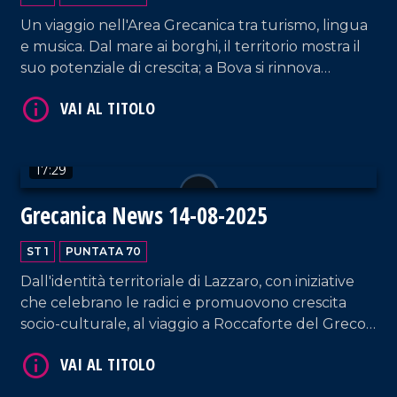
VAI AL TITOLO
Un viaggio nell'Area Grecanica tra turismo, lingua
e musica. Dal mare ai borghi, il territorio mostra il
suo potenziale di crescita; a Bova si rinnova
l'impegno per il greco di Calabria, tra studi e
trasmissione generazionale; e i giovani scelgono la
musica come chiave per il futuro, fondendo
tradizione e modernità.
17:29
VAI AL TITOLO
Grecanica News 14-08-2025
ST 1
PUNTATA 70
Dall'identità territoriale di Lazzaro, con iniziative
che celebrano le radici e promuovono crescita
socio-culturale, al viaggio a Roccaforte del Greco,
dove una strategia condivisa cerca di contrastare
incendi, spopolamento e incuria. A Brancaleone, il
VAI AL TITOLO
modello della Pro Loco dimostra come il fare