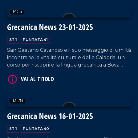
14:15
Grecanica News 23-01-2025
ST 1
PUNTATA 41
VAI AL TITOLO
San Gaetano Catanoso e il suo messaggio di umiltà
incontrano la vitalità culturale della Calabria: un
corso per riscoprire la lingua grecanica a Bova
Marina, giovani che riscoprono la letteratura
calabrese del Novecento, e un territorio che
reclama attenzione per le sue gravi emergenze
ambientali.
13:28
VAI AL TITOLO
Grecanica News 16-01-2025
ST 1
PUNTATA 40