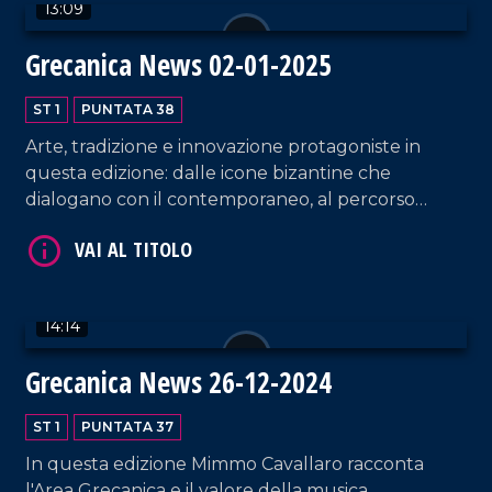
13:09
Grecanica News 02-01-2025
ST 1
PUNTATA 38
Arte, tradizione e innovazione protagoniste in
VAI AL TITOLO
questa edizione: dalle icone bizantine che
dialogano con il contemporaneo, al percorso
internazionale dellartista Evandro Angerami.
Spettacoli di droni a Reggio Calabria incantano e
aprono nuove prospettive per i borghi, mentre a
Bova si prepara il primo presepe vivente
14:14
parrocchiale.
Grecanica News 26-12-2024
VAI AL TITOLO
ST 1
PUNTATA 37
In questa edizione Mimmo Cavallaro racconta
l'Area Grecanica e il valore della musica