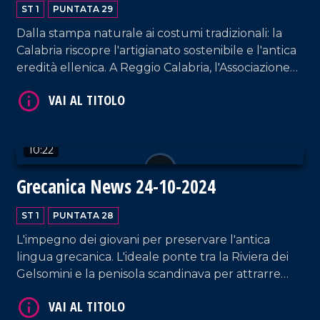
ST 1
PUNTATA 29
Dalla stampa naturale ai costumi tradizionali: la
Calabria riscopre l'artigianato sostenibile e l'antica
eredità ellenica. A Reggio Calabria, l'Associazione
"Fare Eco" guida la rivoluzione del riuso.
VAI AL TITOLO
10:22
Grecanica News 24-10-2024
ST 1
PUNTATA 28
L'impegno dei giovani per preservare l'antica
VAI AL TITOLO
lingua grecanica. L'ideale ponte tra la Riviera dei
Gelsomini e la penisola scandinava per attrarre
flussi turistici dalla Norvegia. E ancora, la Biennale
dello Stretto.