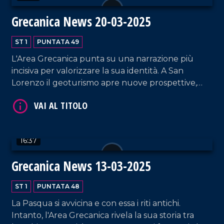
Grecanica News 20-03-2025
ST 1
PUNTATA 49
L'Area Grecanica punta su una narrazione più
incisiva per valorizzare la sua identità. A San
Lorenzo il geoturismo apre nuove prospettive,
VAI AL TITOLO
Bova consolida il suo ruolo di polo culturale e da
Bruxelles arrivano segnali per il futuro della
Calabria.
16:37
Grecanica News 13-03-2025
ST 1
PUNTATA 48
VAI AL TITOLO
La Pasqua si avvicina e con essa i riti antichi.
Intanto, l'Area Grecanica rivela la sua storia tra