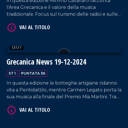
In questa edizione Mimmo Cavallaro racconta
l'Area Grecanica e il valore della musica
tradizionale. Focus sul turismo delle radici e sulle
eccellenze locali: l'olio di bergamotto verso l'IGP e
i successi internazionali della stilista Giusy Di
Bartolo.
VAI AL TITOLO
13:07
Grecanica News 19-12-2024
ST 1
PUNTATA 36
In questa edizione le botteghe artigiane ridanno
vita a Pentidattilo, mentre Carmen Legato porta la
sua musica alla finale del Premio Mia Martini. Tra
cultura e biodiversità, spiccano le iniziative del
VAI AL TITOLO
Circolo Meli di Melito Porto Salvo e la
reintroduzione del ginepro turbinato da parte di
AIAB Calabria.