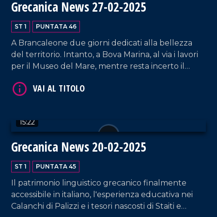
Grecanica News 27-02-2025
ST 1
PUNTATA 46
A Brancaleone due giorni dedicati alla bellezza
del territorio. Intanto, a Bova Marina, al via i lavori
per il Museo del Mare, mentre resta incerto il
destino dei Bronzi di Riace. A Staiti, invece, ricerca
VAI AL TITOLO
e tecnologia diventano leve per valorizzare il
patrimonio e contrastare lo spopolamento.
15:22
Grecanica News 20-02-2025
ST 1
PUNTATA 45
Il patrimonio linguistico grecanico finalmente
VAI AL TITOLO
accessibile in italiano, l'esperienza educativa nei
Calanchi di Palizzi e i tesori nascosti di Staiti e