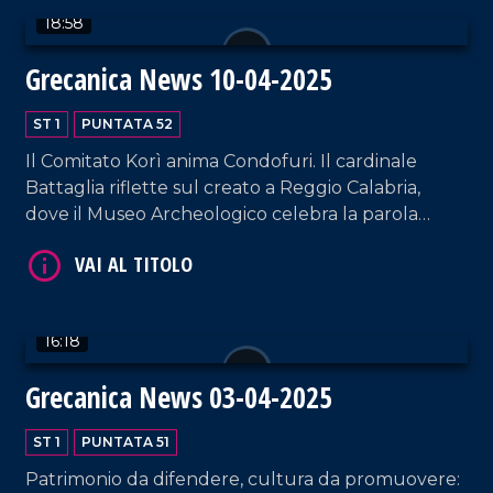
18:58
Grecanica News 10-04-2025
ST 1
PUNTATA 52
Il Comitato Korì anima Condofuri. Il cardinale
Battaglia riflette sul creato a Reggio Calabria,
VAI AL TITOLO
dove il Museo Archeologico celebra la parola
grecanica.Infine, un manoscritto illumina la
memoria di Pentidattilo.
16:18
Grecanica News 03-04-2025
ST 1
PUNTATA 51
VAI AL TITOLO
Patrimonio da difendere, cultura da promuovere: