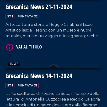
Grecanica News 21-11-2024
ST 1
PUNTATA 32
Arte, cultura e storia: a Reggio Calabria il Liceo
Artistico lascia il segno con un museo e nuovi
VAI AL TITOLO
murales, mentre un viaggio di insegnanti greche
riscopre la Magna Grecia. Protagoniste anche le
comunità grecaniche nel Risorgimento calabrese.
10:27
Grecanica News 14-11-2024
ST 1
PUNTATA 31
VAI AL TITOLO
L'arte scultorea di Rosario La Seta, il "tempio della
lettura" di Antonella Cuzzocrea a Reggio Calabria
e la rinascita di un parco devastato dalle fiamme