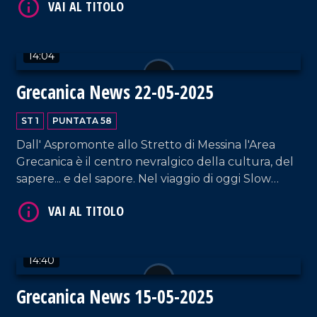
Meridionale di Pasquino Crupi.
14:04
Grecanica News 22-05-2025
ST 1
PUNTATA 58
VAI AL TITOLO
Dall' Aspromonte allo Stretto di Messina l'Area
Grecanica è il centro nevralgico della cultura, del
sapere... e del sapore. Nel viaggio di oggi Slow
Food del Caprino dell' Aspromonte, la storia della
centenaria Nonna Maria e di gruppo di donne
riunite in collettivo.
14:40
Grecanica News 15-05-2025
VAI AL TITOLO