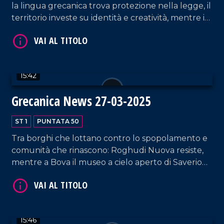
la lingua grecanica trova protezione nella legge, il
territorio investe su identità e creatività, mentre i
Bronzi di Riace cercano il giusto spazio nella
narrazione culturale.
15:42
VAI AL TITOLO
Grecanica News 27-03-2025
ST 1
PUNTATA 50
Tra borghi che lottano contro lo spopolamento e
comunità che rinascono: Roghudi Nuova resiste,
mentre a Bova il museo a cielo aperto di Saverio
Micheletta celebra la civiltà contadina. Un paese
che ce l'ha fatta, come spiega il vicesindaco
Marino.
VAI AL TITOLO
15:46