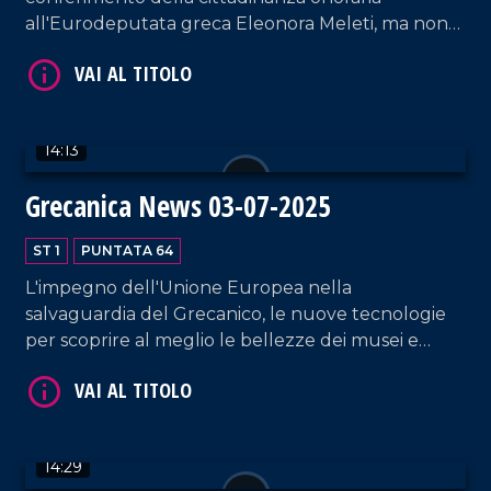
all'Eurodeputata greca Eleonora Meleti, ma non
solo: il Museo Archeologico Nazionale di Reggio
Calabria si dota di una nuova veste grafica per
parlare alle nuove generazioni.
14:13
Grecanica News 03-07-2025
VAI AL TITOLO
ST 1
PUNTATA 64
L'impegno dell'Unione Europea nella
salvaguardia del Grecanico, le nuove tecnologie
per scoprire al meglio le bellezze dei musei e
l'impegno di LaC Tv nel promuovere le bellezze
dell'Area Grecanica reggina.
14:29
VAI AL TITOLO