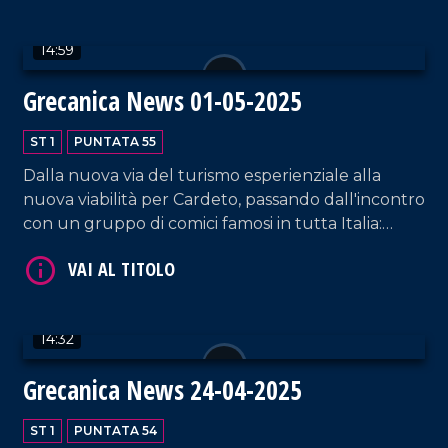
mobilitano per il nuovo statuto della Fondazione.
14:59
Grecanica News 01-05-2025
ST 1
PUNTATA 55
Dalla nuova via del turismo esperienziale alla
VAI AL TITOLO
nuova viabilità per Cardeto, passando dall'incontro
con un gruppo di comici famosi in tutta Italia:
tutte le strade, di qualsiasi tipo esse siano, portano
all'Area Grecanica.
14:32
Grecanica News 24-04-2025
VAI AL TITOLO
ST 1
PUNTATA 54