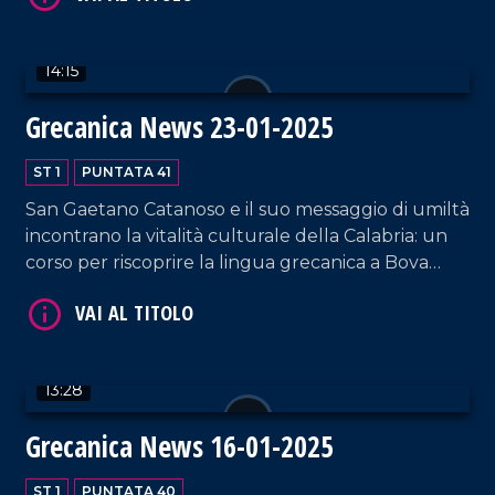
14:15
Grecanica News 23-01-2025
ST 1
PUNTATA 41
VAI AL TITOLO
San Gaetano Catanoso e il suo messaggio di umiltà
incontrano la vitalità culturale della Calabria: un
corso per riscoprire la lingua grecanica a Bova
Marina, giovani che riscoprono la letteratura
calabrese del Novecento, e un territorio che
reclama attenzione per le sue gravi emergenze
ambientali.
13:28
VAI AL TITOLO
Grecanica News 16-01-2025
ST 1
PUNTATA 40