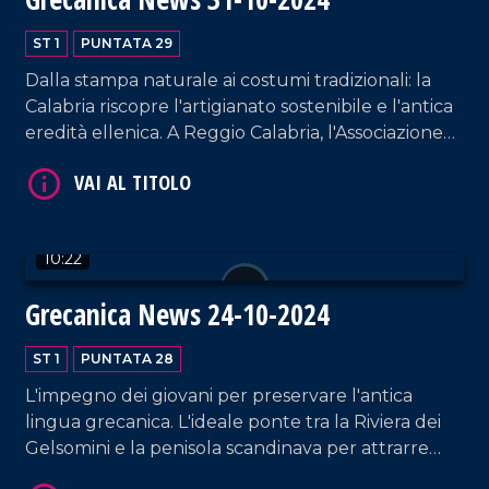
ST 1
PUNTATA 29
Dalla stampa naturale ai costumi tradizionali: la
Calabria riscopre l'artigianato sostenibile e l'antica
eredità ellenica. A Reggio Calabria, l'Associazione
VAI AL TITOLO
"Fare Eco" guida la rivoluzione del riuso.
10:22
Grecanica News 24-10-2024
ST 1
PUNTATA 28
VAI AL TITOLO
L'impegno dei giovani per preservare l'antica
lingua grecanica. L'ideale ponte tra la Riviera dei
Gelsomini e la penisola scandinava per attrarre
flussi turistici dalla Norvegia. E ancora, la Biennale