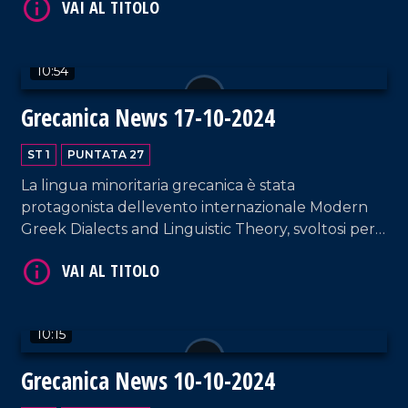
dello Stretto.
10:54
Grecanica News 17-10-2024
VAI AL TITOLO
ST 1
PUNTATA 27
La lingua minoritaria grecanica è stata
protagonista dellevento internazionale Modern
Greek Dialects and Linguistic Theory, svoltosi per
la prima volta in Calabria dal 10 al 12 Ottobre.
VAI AL TITOLO
10:15
Grecanica News 10-10-2024