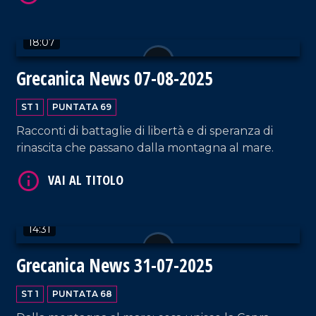
VAI AL TITOLO
modello della Pro Loco dimostra come il fare
comunità possa diventare motore di rinascita e
18:07
sviluppo, mentre a Bova Marina gli studenti del
Liceo Euclide portano avanti progetti culturali
Grecanica News 07-08-2025
che rafforzano il legame con il territorio e ne
alimentano il futuro.
ST 1
PUNTATA 69
Racconti di battaglie di libertà e di speranza di
rinascita che passano dalla montagna al mare.
VAI AL TITOLO
14:31
Grecanica News 31-07-2025
ST 1
PUNTATA 68