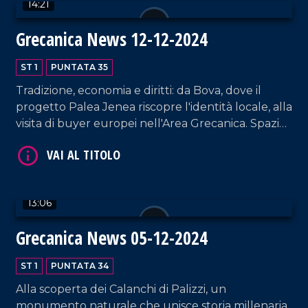
14:21
Grecanica News 12-12-2024
ST 1
PUNTATA 35
Tradizione, economia e diritti: da Bova, dove il
VAI AL TITOLO
progetto Palea Jenea riscopre l'identità locale, alla
visita di buyer europei nell'Area Grecanica. Spazio
anche al ritorno di Paolo Toscano con il suo
romanzo e all'impegno del Centro Italiano
Femminile per le donne.
13:06
Grecanica News 05-12-2024
VAI AL TITOLO
ST 1
PUNTATA 34
Alla scoperta dei Calanchi di Palizzi, un
monumento naturale che unisce storia millenaria