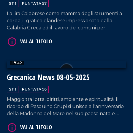
ST 1
PUNTATA 57
La lira Calabrese come mamma degli strumenti a
corda, il grafico olandese impressionato dalla
Calabria Greca ed il lavoro dei comuni per
richiedere un nuovo approccio alla legge sul
paesaggio: dal Sud al cuore dell'Europa sono
questi i temi trattati dall'ultima edizione del
Grecanica News!
VAI AL TITOLO
14:23
Grecanica News 08-05-2025
ST 1
PUNTATA 56
Maggio tra lotta, diritti, ambiente e spiritualità. Il
ricordo di Pasquino Crupi si unisce all'anniversario
della Madonna del Mare nel suo paese natale.
Intanto, i comuni spingono per modifiche alla
VAI AL TITOLO
legge paesaggistica e le associazioni grecaniche si