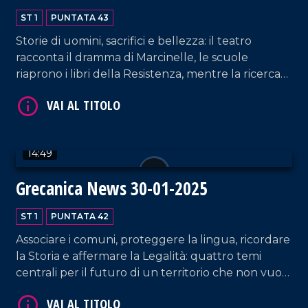
ST 1
PUNTATA 43
Storie di uomini, sacrifici e bellezza: il teatro
racconta il dramma di Marcinelle, le scuole
riaprono i libri della Resistenza, mentre la ricerca
porta nuova luce sui Bronzi di Riace e sui castelli
più belli della Calabria Greca.
VAI AL TITOLO
14:49
Grecanica News 30-01-2025
ST 1
PUNTATA 42
Associare i comuni, proteggere la lingua, ricordare
la Storia e affermare la Legalità: quattro temi
VAI AL TITOLO
centrali per il futuro di un territorio che non vuole
scomparire.