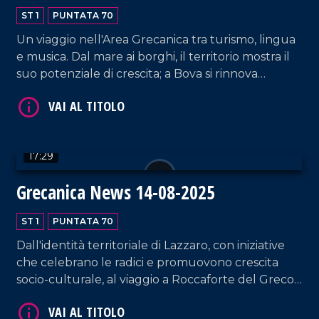
ST 1
PUNTATA 70
VAI AL TITOLO
Un viaggio nell'Area Grecanica tra turismo, lingua
e musica. Dal mare ai borghi, il territorio mostra il
suo potenziale di crescita; a Bova si rinnova
l'impegno per il greco di Calabria, tra studi e
trasmissione generazionale; e i giovani scelgono la
musica come chiave per il futuro, fondendo
tradizione e modernità.
17:29
VAI AL TITOLO
Grecanica News 14-08-2025
ST 1
PUNTATA 70
Dall'identità territoriale di Lazzaro, con iniziative
che celebrano le radici e promuovono crescita
socio-culturale, al viaggio a Roccaforte del Greco,
dove una strategia condivisa cerca di contrastare
incendi, spopolamento e incuria. A Brancaleone, il