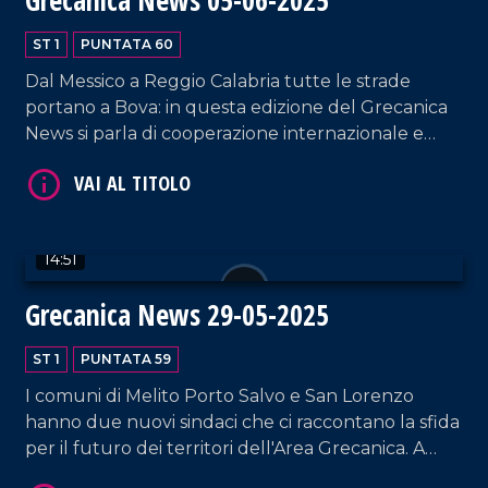
ST 1
PUNTATA 60
Dal Messico a Reggio Calabria tutte le strade
portano a Bova: in questa edizione del Grecanica
News si parla di cooperazione internazionale e
impegno per la cultura, portandovi alla scoperta
della prima autostrada d'Italia.
VAI AL TITOLO
14:51
Grecanica News 29-05-2025
ST 1
PUNTATA 59
I comuni di Melito Porto Salvo e San Lorenzo
hanno due nuovi sindaci che ci raccontano la sfida
per il futuro dei territori dell'Area Grecanica. A
VAI AL TITOLO
Bova Marina, invece, si discute sulla Questione