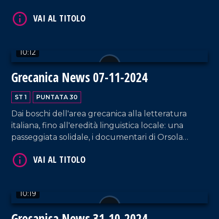
grazie ai volontari FATA.
10:12
VAI AL TITOLO
Grecanica News 07-11-2024
ST 1
PUNTATA 30
Dai boschi dell'area grecanica alla letteratura
italiana, fino all'eredità linguistica locale: una
passeggiata solidale, i documentari di Orsola
Toscano e l'impegno di Salvatore Dieni raccontano
memoria, cultura e tradizione.
VAI AL TITOLO
10:19
Grecanica News 31-10-2024