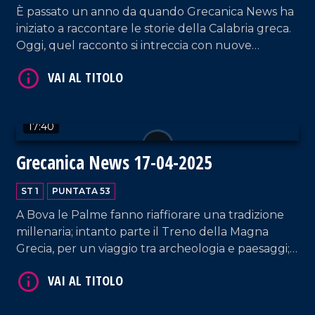
È passato un anno da quando Grecanica News ha
iniziato a raccontare le storie della Calabria greca.
Oggi, quel racconto si intreccia con nuove
iniziative: un treno che attraversa la Magna Grecia,
una mappa archeologica per Condofuri e una
proposta di legge che guarda al futuro del
territorio.
17:40
VAI AL TITOLO
Grecanica News 17-04-2025
ST 1
PUNTATA 53
A Bova le Palme fanno riaffiorare una tradizione
millenaria; intanto parte il Treno della Magna
Grecia, per un viaggio tra archeologia e paesaggi; a
Reggio lo stocco si conferma re della tavola,
mentre sull'Aspromonte la lingua greca continua
VAI AL TITOLO
a dare voce all'identità.