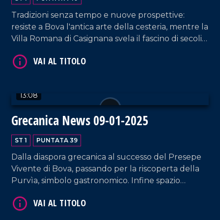
Tradizioni senza tempo e nuove prospettive:
resiste a Bova l'antica arte della cesteria, mentre la
Villa Romana di Casignana svela il fascino di secoli
di storia. Uno sguardo anche al futuro di Reggio
Calabria, con l'arrivo di nuovi voli dal suo
aeroporto e la firma della Carta per la promozione
VAI AL TITOLO
della cucina tradizionale.
13:08
Grecanica News 09-01-2025
ST 1
PUNTATA 39
Dalla diaspora grecanica al successo del Presepe
Vivente di Bova, passando per la riscoperta della
Purvìa, simbolo gastronomico. Infine spazio
VAI AL TITOLO
all'Anno Giubilare 2025 che, dalla Cattedrale della
Madonna dell'Isodia, è portatore di un messaggio
di speranza per il territorio.