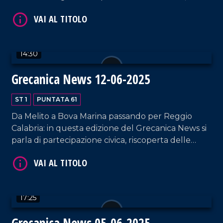
lettori erranti "cucitori" di cultura nel Borgo di
Bova: queste le tre storie raccontate in questa
edizione di Grecanica News.
14:30
Grecanica News 12-06-2025
ST 1
PUNTATA 61
VAI AL TITOLO
Da Melito a Bova Marina passando per Reggio
Calabria: in questa edizione del Grecanica News si
parla di partecipazione civica, riscoperta delle
radici e sport come legame identitario. Un
racconto corale che unisce cultura, memoria e
futuro del territorio.
17:25
VAI AL TITOLO
Grecanica News 05-06-2025