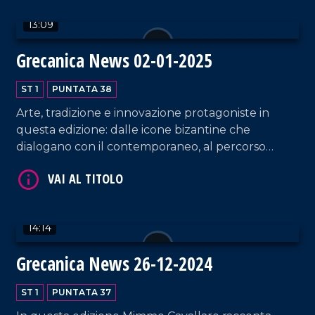
13:09
Grecanica News 02-01-2025
ST 1
PUNTATA 38
VAI AL TITOLO
Arte, tradizione e innovazione protagoniste in
questa edizione: dalle icone bizantine che
dialogano con il contemporaneo, al percorso
internazionale dellartista Evandro Angerami.
Spettacoli di droni a Reggio Calabria incantano e
aprono nuove prospettive per i borghi, mentre a
Bova si prepara il primo presepe vivente
14:14
parrocchiale.
Grecanica News 26-12-2024
VAI AL TITOLO
ST 1
PUNTATA 37