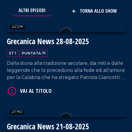
VAI AL TITOLO
ALTRI EPISODI
TORNA ALLO SHOW
22:04
Grecanica News 28-08-2025
ST 1
PUNTATA 71
Dalla storia alla tradizione secolare, dai miti e dalle
leggende che lo precedono alla fede ed all'amore
VAI AL TITOLO
per la Calabria che ha stregato Patrizia Giancotti: il
Ballu du Camiddu è l'assoluto protagonista di
Grecanica News.
21:40
Grecanica News 21-08-2025