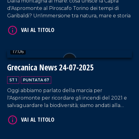
VAI AL TITOLO
Dalla montagna al mare: cosa unisce la Capra
d'Aspromonte al Piroscafo Torino dei tempi di
Garibaldi? Un'immersione tra natura, mare e storia
17:06
Grecanica News 24-07-2025
VAI AL TITOLO
ST 1
PUNTATA 67
Oggi abbiamo parlato della marcia per
l'Aspromonte per ricordare gli incendi del 2021 e
salvaguardare la biodiversità; siamo andati alla
scoperta del borgo di Pentedattilo, un territorio
unico che potrebbe vivere di turismo tutto l'anno;
infine ecco piano strategico per le Aree interne e
le sue implicazioni.
VAI AL TITOLO