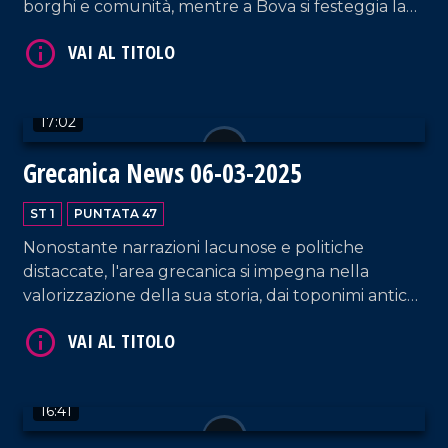
borghi e comunità, mentre a Bova si festeggia la
cittadina più longeva.
17:02
Grecanica News 06-03-2025
VAI AL TITOLO
ST 1
PUNTATA 47
Nonostante narrazioni lacunose e politiche
distaccate, l'area grecanica si impegna nella
valorizzazione della sua storia, dai toponimi antichi
al patrimonio mediterraneo: il Paesi Tuoi Festival,
dedicato a Cesare Pavese ed il rilancio culturale di
Reggio Calabria, in corsa per la conquista del titolo
di Capitale Italiana della Cultura 2027, ne sono la
VAI AL TITOLO
16:41
testimonianza.