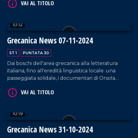
10:12
VAI AL TITOLO
Grecanica News 07-11-2024
ST 1
PUNTATA 30
Dai boschi dell'area grecanica alla letteratura
italiana, fino all'eredità linguistica locale: una
passeggiata solidale, i documentari di Orsola
Toscano e l'impegno di Salvatore Dieni raccontano
memoria, cultura e tradizione.
VAI AL TITOLO
10:19
Grecanica News 31-10-2024