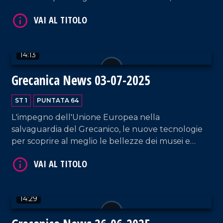
solo: il Museo Archeologico Nazionale di Reggio
Calabria si dota di una nuova veste grafica per
parlare alle nuove generazioni.
14:13
Grecanica News 03-07-2025
VAI AL TITOLO
ST 1
PUNTATA 64
L'impegno dell'Unione Europea nella
salvaguardia del Grecanico, le nuove tecnologie
per scoprire al meglio le bellezze dei musei e
l'impegno di LaC Tv nel promuovere le bellezze
dell'Area Grecanica reggina.
14:29
VAI AL TITOLO