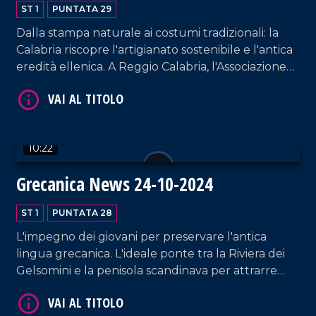
ST 1
PUNTATA 29
Dalla stampa naturale ai costumi tradizionali: la
Calabria riscopre l'artigianato sostenibile e l'antica
eredità ellenica. A Reggio Calabria, l'Associazione
"Fare Eco" guida la rivoluzione del riuso.
VAI AL TITOLO
10:22
Grecanica News 24-10-2024
ST 1
PUNTATA 28
L'impegno dei giovani per preservare l'antica
VAI AL TITOLO
lingua grecanica. L'ideale ponte tra la Riviera dei
Gelsomini e la penisola scandinava per attrarre
flussi turistici dalla Norvegia. E ancora, la Biennale
dello Stretto.