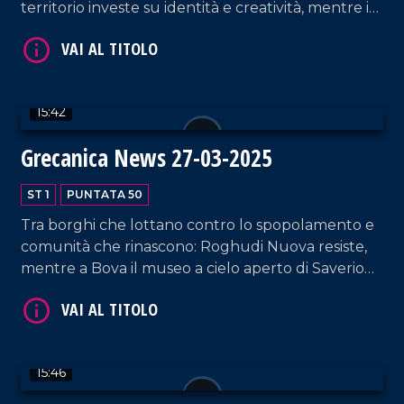
territorio investe su identità e creatività, mentre i
Bronzi di Riace cercano il giusto spazio nella
narrazione culturale.
15:42
VAI AL TITOLO
Grecanica News 27-03-2025
ST 1
PUNTATA 50
Tra borghi che lottano contro lo spopolamento e
comunità che rinascono: Roghudi Nuova resiste,
mentre a Bova il museo a cielo aperto di Saverio
Micheletta celebra la civiltà contadina. Un paese
che ce l'ha fatta, come spiega il vicesindaco
Marino.
VAI AL TITOLO
15:46