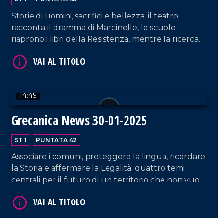
Storie di uomini, sacrifici e bellezza: il teatro
racconta il dramma di Marcinelle, le scuole
riaprono i libri della Resistenza, mentre la ricerca
porta nuova luce sui Bronzi di Riace e sui castelli
più belli della Calabria Greca.
VAI AL TITOLO
14:49
Grecanica News 30-01-2025
ST 1
PUNTATA 42
Associare i comuni, proteggere la lingua, ricordare
la Storia e affermare la Legalità: quattro temi
centrali per il futuro di un territorio che non vuole
VAI AL TITOLO
scomparire.