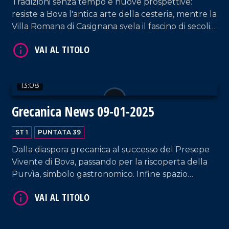
Tradizioni senza tempo e nuove prospettive:
resiste a Bova l'antica arte della cesteria, mentre la
Villa Romana di Casignana svela il fascino di secoli
di storia. Uno sguardo anche al futuro di Reggio
Calabria, con l'arrivo di nuovi voli dal suo
aeroporto e la firma della Carta per la promozione
VAI AL TITOLO
della cucina tradizionale.
13:08
Grecanica News 09-01-2025
ST 1
PUNTATA 39
Dalla diaspora grecanica al successo del Presepe
Vivente di Bova, passando per la riscoperta della
Purvìa, simbolo gastronomico. Infine spazio
all'Anno Giubilare 2025 che, dalla Cattedrale della
VAI AL TITOLO
Madonna dell'Isodia, è portatore di un messaggio
di speranza per il territorio.