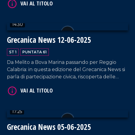
Bova: queste le tre storie raccontate in questa
edizione di Grecanica News.
14:30
Grecanica News 12-06-2025
ST 1
PUNTATA 61
VAI AL TITOLO
Da Melito a Bova Marina passando per Reggio
Calabria: in questa edizione del Grecanica News si
parla di partecipazione civica, riscoperta delle
radici e sport come legame identitario. Un
racconto corale che unisce cultura, memoria e
futuro del territorio.
17:25
VAI AL TITOLO
Grecanica News 05-06-2025