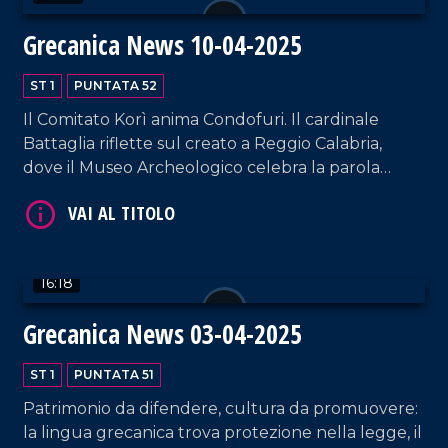
Grecanica News 10-04-2025
ST 1
PUNTATA 52
Il Comitato Korì anima Condofuri. Il cardinale
Battaglia riflette sul creato a Reggio Calabria,
dove il Museo Archeologico celebra la parola
VAI AL TITOLO
grecanica.Infine, un manoscritto illumina la
memoria di Pentidattilo.
16:18
Grecanica News 03-04-2025
ST 1
PUNTATA 51
VAI AL TITOLO
Patrimonio da difendere, cultura da promuovere:
la lingua grecanica trova protezione nella legge, il