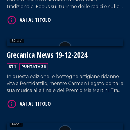
tradizionale. Focus sul turismo delle radici e sulle
eccellenze locali: l'olio di bergamotto verso l'IGP e
i successi internazionali della stilista Giusy Di
Bartolo.
VAI AL TITOLO
13:07
Grecanica News 19-12-2024
ST 1
PUNTATA 36
In questa edizione le botteghe artigiane ridanno
vita a Pentidattilo, mentre Carmen Legato porta la
sua musica alla finale del Premio Mia Martini. Tra
cultura e biodiversità, spiccano le iniziative del
VAI AL TITOLO
Circolo Meli di Melito Porto Salvo e la
reintroduzione del ginepro turbinato da parte di
AIAB Calabria.
14:21