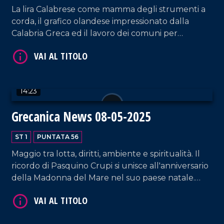
La lira Calabrese come mamma degli strumenti a
corda, il grafico olandese impressionato dalla
Calabria Greca ed il lavoro dei comuni per
richiedere un nuovo approccio alla legge sul
paesaggio: dal Sud al cuore dell'Europa sono
questi i temi trattati dall'ultima edizione del
Grecanica News!
VAI AL TITOLO
14:23
Grecanica News 08-05-2025
ST 1
PUNTATA 56
Maggio tra lotta, diritti, ambiente e spiritualità. Il
ricordo di Pasquino Crupi si unisce all'anniversario
della Madonna del Mare nel suo paese natale.
Intanto, i comuni spingono per modifiche alla
VAI AL TITOLO
legge paesaggistica e le associazioni grecaniche si
mobilitano per il nuovo statuto della Fondazione.