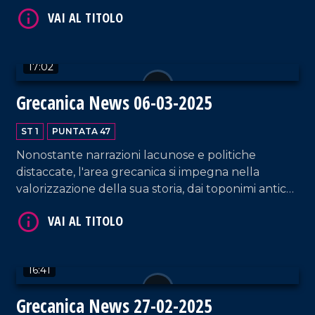
cittadina più longeva.
17:02
Grecanica News 06-03-2025
VAI AL TITOLO
ST 1
PUNTATA 47
Nonostante narrazioni lacunose e politiche
distaccate, l'area grecanica si impegna nella
valorizzazione della sua storia, dai toponimi antichi
al patrimonio mediterraneo: il Paesi Tuoi Festival,
dedicato a Cesare Pavese ed il rilancio culturale di
Reggio Calabria, in corsa per la conquista del titolo
di Capitale Italiana della Cultura 2027, ne sono la
VAI AL TITOLO
16:41
testimonianza.
Grecanica News 27-02-2025