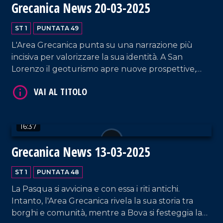
Grecanica News 20-03-2025
ST 1
PUNTATA 49
L'Area Grecanica punta su una narrazione più
incisiva per valorizzare la sua identità. A San
Lorenzo il geoturismo apre nuove prospettive,
Bova consolida il suo ruolo di polo culturale e da
VAI AL TITOLO
Bruxelles arrivano segnali per il futuro della
Calabria.
16:37
Grecanica News 13-03-2025
ST 1
PUNTATA 48
La Pasqua si avvicina e con essa i riti antichi.
VAI AL TITOLO
Intanto, l'Area Grecanica rivela la sua storia tra
borghi e comunità, mentre a Bova si festeggia la