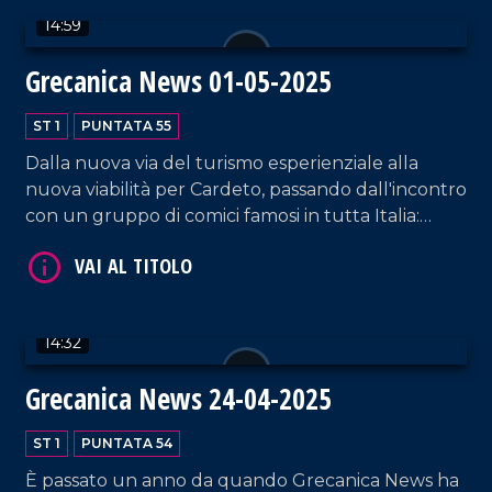
14:59
Grecanica News 01-05-2025
ST 1
PUNTATA 55
Dalla nuova via del turismo esperienziale alla
nuova viabilità per Cardeto, passando dall'incontro
VAI AL TITOLO
con un gruppo di comici famosi in tutta Italia:
tutte le strade, di qualsiasi tipo esse siano, portano
all'Area Grecanica.
14:32
Grecanica News 24-04-2025
VAI AL TITOLO
ST 1
PUNTATA 54
È passato un anno da quando Grecanica News ha