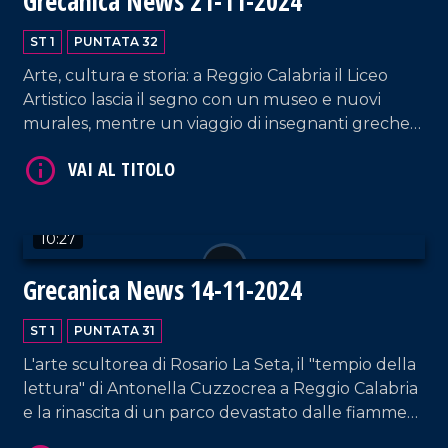
Grecanica News 21-11-2024
ST 1
PUNTATA 32
Arte, cultura e storia: a Reggio Calabria il Liceo
Artistico lascia il segno con un museo e nuovi
murales, mentre un viaggio di insegnanti greche
VAI AL TITOLO
riscopre la Magna Grecia. Protagoniste anche le
comunità grecaniche nel Risorgimento calabrese.
10:27
Grecanica News 14-11-2024
ST 1
PUNTATA 31
VAI AL TITOLO
L'arte scultorea di Rosario La Seta, il "tempio della
lettura" di Antonella Cuzzocrea a Reggio Calabria
e la rinascita di un parco devastato dalle fiamme
grazie ai volontari FATA.