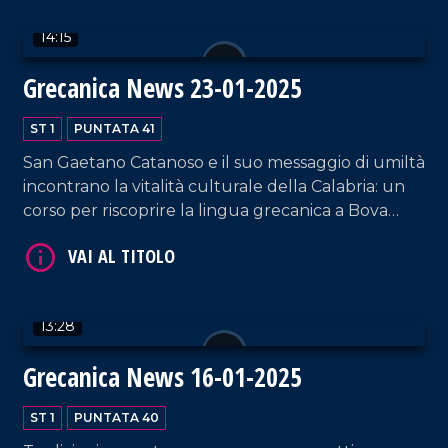
14:15
Grecanica News 23-01-2025
ST 1
PUNTATA 41
VAI AL TITOLO
San Gaetano Catanoso e il suo messaggio di umiltà
incontrano la vitalità culturale della Calabria: un
corso per riscoprire la lingua grecanica a Bova
Marina, giovani che riscoprono la letteratura
calabrese del Novecento, e un territorio che
reclama attenzione per le sue gravi emergenze
ambientali.
13:28
VAI AL TITOLO
Grecanica News 16-01-2025
ST 1
PUNTATA 40