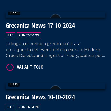
10:54
Grecanica News 17-10-2024
VAI AL TITOLO
ST 1
PUNTATA 27
La lingua minoritaria grecanica è stata
protagonista dellevento internazionale Modern
Greek Dialects and Linguistic Theory, svoltosi per
la prima volta in Calabria dal 10 al 12 Ottobre.
VAI AL TITOLO
10:15
Grecanica News 10-10-2024
ST 1
PUNTATA 26