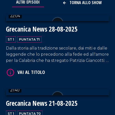
ALTRI EPISODI
TORNA ALLO SHOW
VAI AL TITOLO
22:04
Grecanica News 28-08-2025
ST 1
PUNTATA 71
Dalla storia alla tradizione secolare, dai miti e dalle
leggende che lo precedono alla fede ed all'amore
VAI AL TITOLO
per la Calabria che ha stregato Patrizia Giancotti: il
Ballu du Camiddu è l'assoluto protagonista di
Grecanica News.
21:40
Grecanica News 21-08-2025
ST 1
PUNTATA 70