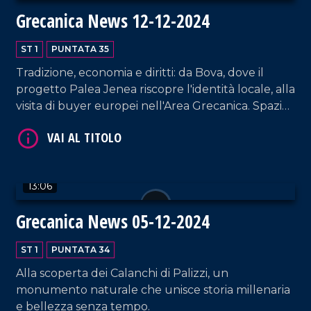
Grecanica News 12-12-2024
ST 1
PUNTATA 35
Tradizione, economia e diritti: da Bova, dove il
progetto Palea Jenea riscopre l'identità locale, alla
VAI AL TITOLO
visita di buyer europei nell'Area Grecanica. Spazio
anche al ritorno di Paolo Toscano con il suo
romanzo e all'impegno del Centro Italiano
Femminile per le donne.
13:06
Grecanica News 05-12-2024
VAI AL TITOLO
ST 1
PUNTATA 34
Alla scoperta dei Calanchi di Palizzi, un
monumento naturale che unisce storia millenaria
e bellezza senza tempo.