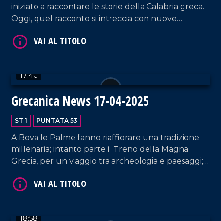
iniziato a raccontare le storie della Calabria greca.
Oggi, quel racconto si intreccia con nuove
iniziative: un treno che attraversa la Magna Grecia,
una mappa archeologica per Condofuri e una
proposta di legge che guarda al futuro del
territorio.
17:40
VAI AL TITOLO
Grecanica News 17-04-2025
ST 1
PUNTATA 53
A Bova le Palme fanno riaffiorare una tradizione
millenaria; intanto parte il Treno della Magna
Grecia, per un viaggio tra archeologia e paesaggi; a
Reggio lo stocco si conferma re della tavola,
mentre sull'Aspromonte la lingua greca continua
VAI AL TITOLO
a dare voce all'identità.
18:58