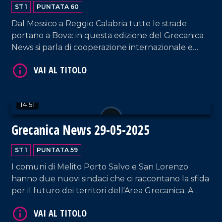
ST 1
PUNTATA 60
Dal Messico a Reggio Calabria tutte le strade
portano a Bova: in questa edizione del Grecanica
News si parla di cooperazione internazionale e
impegno per la cultura, portandovi alla scoperta
della prima autostrada d'Italia.
VAI AL TITOLO
14:51
Grecanica News 29-05-2025
ST 1
PUNTATA 59
I comuni di Melito Porto Salvo e San Lorenzo
hanno due nuovi sindaci che ci raccontano la sfida
per il futuro dei territori dell'Area Grecanica. A
Bova Marina, invece, si discute sulla Questione
VAI AL TITOLO
Meridionale di Pasquino Crupi.