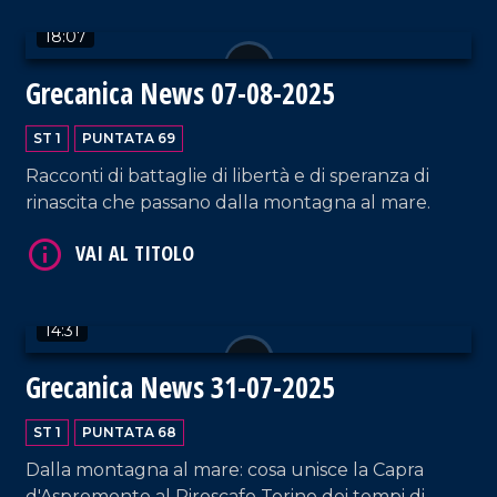
comunità possa diventare motore di rinascita e
18:07
sviluppo, mentre a Bova Marina gli studenti del
Liceo Euclide portano avanti progetti culturali
Grecanica News 07-08-2025
che rafforzano il legame con il territorio e ne
alimentano il futuro.
ST 1
PUNTATA 69
Racconti di battaglie di libertà e di speranza di
rinascita che passano dalla montagna al mare.
VAI AL TITOLO
14:31
Grecanica News 31-07-2025
ST 1
PUNTATA 68
Dalla montagna al mare: cosa unisce la Capra
VAI AL TITOLO
d'Aspromonte al Piroscafo Torino dei tempi di