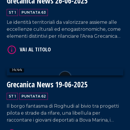
Grecanica News 26-06-2025
ST 1
PUNTATA 63
Le identità territoriali da valorizzare assieme alle
eccellenze culturali ed enogastronomiche, come
elementi distintivi per rilanciare l'Area Grecanica
della Calabria attraverso saperi, ricordo ed
eccellenze.
VAI AL TITOLO
14:44
Grecanica News 19-06-2025
ST 1
PUNTATA 62
Il borgo fantasma di Roghudi al bivio tra progetti
pilota e strade da rifare, una libellula per
raccontare i giovani deportati a Bova Marina, i
VAI AL TITOLO
lettori erranti "cucitori" di cultura nel Borgo di