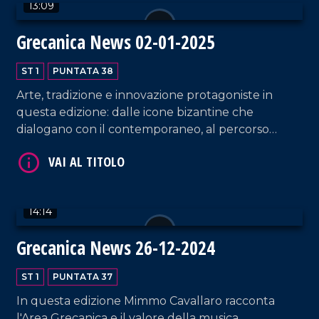
13:09
Grecanica News 02-01-2025
ST 1
PUNTATA 38
Arte, tradizione e innovazione protagoniste in
VAI AL TITOLO
questa edizione: dalle icone bizantine che
dialogano con il contemporaneo, al percorso
internazionale dellartista Evandro Angerami.
Spettacoli di droni a Reggio Calabria incantano e
aprono nuove prospettive per i borghi, mentre a
Bova si prepara il primo presepe vivente
14:14
parrocchiale.
Grecanica News 26-12-2024
VAI AL TITOLO
ST 1
PUNTATA 37
In questa edizione Mimmo Cavallaro racconta
l'Area Grecanica e il valore della musica