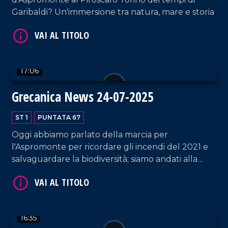
Garibaldi? Un'immersione tra natura, mare e storia
17:06
Grecanica News 24-07-2025
VAI AL TITOLO
ST 1
PUNTATA 67
Oggi abbiamo parlato della marcia per
l'Aspromonte per ricordare gli incendi del 2021 e
salvaguardare la biodiversità; siamo andati alla
scoperta del borgo di Pentedattilo, un territorio
unico che potrebbe vivere di turismo tutto l'anno;
infine ecco piano strategico per le Aree interne e
le sue implicazioni.
VAI AL TITOLO
16:35