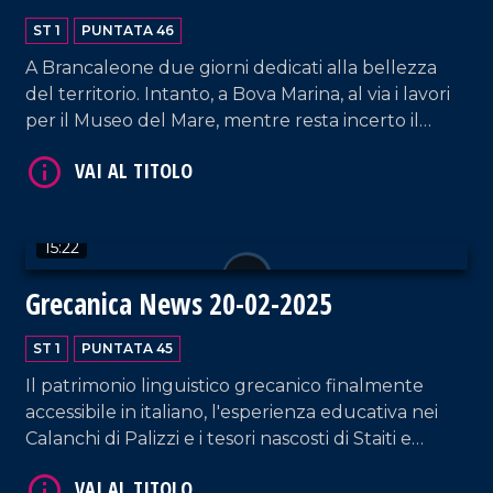
ST 1
PUNTATA 46
A Brancaleone due giorni dedicati alla bellezza
del territorio. Intanto, a Bova Marina, al via i lavori
per il Museo del Mare, mentre resta incerto il
destino dei Bronzi di Riace. A Staiti, invece, ricerca
VAI AL TITOLO
e tecnologia diventano leve per valorizzare il
patrimonio e contrastare lo spopolamento.
15:22
Grecanica News 20-02-2025
ST 1
PUNTATA 45
Il patrimonio linguistico grecanico finalmente
accessibile in italiano, l'esperienza educativa nei
VAI AL TITOLO
Calanchi di Palizzi e i tesori nascosti di Staiti e
dell'Aspromonte, testimoni di una storia millenaria.