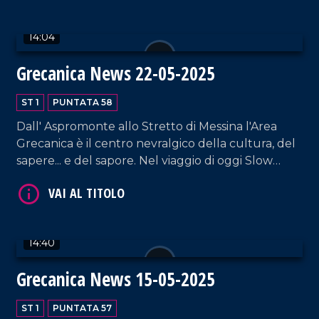
14:04
Grecanica News 22-05-2025
ST 1
PUNTATA 58
Dall' Aspromonte allo Stretto di Messina l'Area
VAI AL TITOLO
Grecanica è il centro nevralgico della cultura, del
sapere... e del sapore. Nel viaggio di oggi Slow
Food del Caprino dell' Aspromonte, la storia della
centenaria Nonna Maria e di gruppo di donne
riunite in collettivo.
14:40
Grecanica News 15-05-2025
VAI AL TITOLO
ST 1
PUNTATA 57