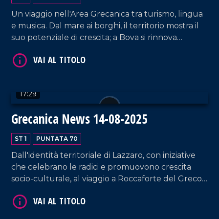
VAI AL TITOLO
Un viaggio nell'Area Grecanica tra turismo, lingua
e musica. Dal mare ai borghi, il territorio mostra il
suo potenziale di crescita; a Bova si rinnova
l'impegno per il greco di Calabria, tra studi e
trasmissione generazionale; e i giovani scelgono la
musica come chiave per il futuro, fondendo
tradizione e modernità.
17:29
VAI AL TITOLO
Grecanica News 14-08-2025
ST 1
PUNTATA 70
Dall'identità territoriale di Lazzaro, con iniziative
che celebrano le radici e promuovono crescita
socio-culturale, al viaggio a Roccaforte del Greco,
dove una strategia condivisa cerca di contrastare
incendi, spopolamento e incuria. A Brancaleone, il
VAI AL TITOLO
modello della Pro Loco dimostra come il fare