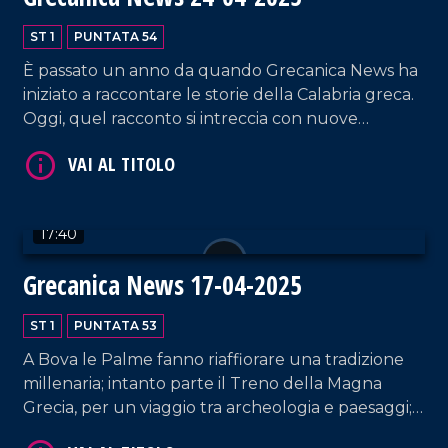
VAI AL TITOLO
ST 1
PUNTATA 54
È passato un anno da quando Grecanica News ha
iniziato a raccontare le storie della Calabria greca.
Oggi, quel racconto si intreccia con nuove
iniziative: un treno che attraversa la Magna Grecia,
una mappa archeologica per Condofuri e una
proposta di legge che guarda al futuro del
territorio.
17:40
VAI AL TITOLO
Grecanica News 17-04-2025
ST 1
PUNTATA 53
A Bova le Palme fanno riaffiorare una tradizione
millenaria; intanto parte il Treno della Magna
Grecia, per un viaggio tra archeologia e paesaggi; a
Reggio lo stocco si conferma re della tavola,