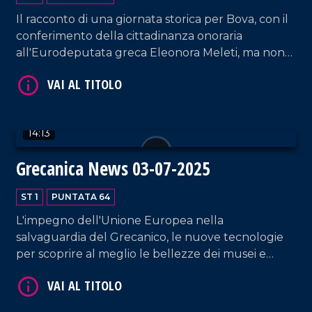
Il racconto di una giornata storica per Bova, con il
VAI AL TITOLO
conferimento della cittadinanza onoraria
all'Eurodeputata greca Eleonora Meleti, ma non
solo: il Museo Archeologico Nazionale di Reggio
Calabria si dota di una nuova veste grafica per
parlare alle nuove generazioni.
14:13
Grecanica News 03-07-2025
VAI AL TITOLO
ST 1
PUNTATA 64
L'impegno dell'Unione Europea nella
salvaguardia del Grecanico, le nuove tecnologie
per scoprire al meglio le bellezze dei musei e
l'impegno di LaC Tv nel promuovere le bellezze
dell'Area Grecanica reggina.