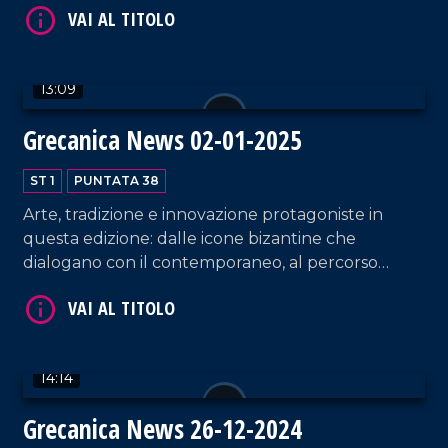
Madonna dell'Isodia, è portatore di un messaggio
di speranza per il territorio.
13:09
Grecanica News 02-01-2025
ST 1
PUNTATA 38
VAI AL TITOLO
Arte, tradizione e innovazione protagoniste in
questa edizione: dalle icone bizantine che
dialogano con il contemporaneo, al percorso
internazionale dellartista Evandro Angerami.
Spettacoli di droni a Reggio Calabria incantano e
aprono nuove prospettive per i borghi, mentre a
Bova si prepara il primo presepe vivente
14:14
parrocchiale.
Grecanica News 26-12-2024
VAI AL TITOLO