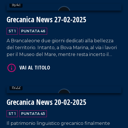
16:41
testimonianza.
Grecanica News 27-02-2025
ST 1
PUNTATA 46
A Brancaleone due giorni dedicati alla bellezza
del territorio. Intanto, a Bova Marina, al via i lavori
per il Museo del Mare, mentre resta incerto il
destino dei Bronzi di Riace. A Staiti, invece, ricerca
VAI AL TITOLO
e tecnologia diventano leve per valorizzare il
patrimonio e contrastare lo spopolamento.
15:22
Grecanica News 20-02-2025
ST 1
PUNTATA 45
Il patrimonio linguistico grecanico finalmente
VAI AL TITOLO