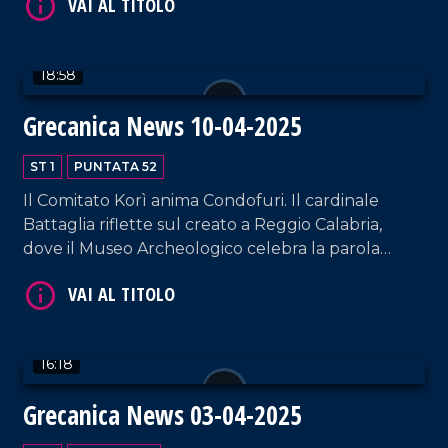
mentre sull'Aspromonte la lingua greca continua
VAI AL TITOLO
a dare voce all'identità.
18:58
Grecanica News 10-04-2025
ST 1
PUNTATA 52
Il Comitato Korì anima Condofuri. Il cardinale
Battaglia riflette sul creato a Reggio Calabria,
VAI AL TITOLO
dove il Museo Archeologico celebra la parola
grecanica.Infine, un manoscritto illumina la
memoria di Pentidattilo.
16:18
Grecanica News 03-04-2025