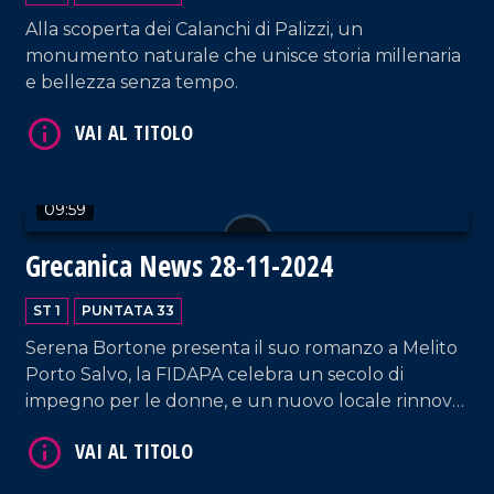
Alla scoperta dei Calanchi di Palizzi, un
monumento naturale che unisce storia millenaria
e bellezza senza tempo.
09:59
VAI AL TITOLO
Grecanica News 28-11-2024
ST 1
PUNTATA 33
Serena Bortone presenta il suo romanzo a Melito
Porto Salvo, la FIDAPA celebra un secolo di
impegno per le donne, e un nuovo locale rinnova
la città unendo eleganza e tradizione enologica.
VAI AL TITOLO