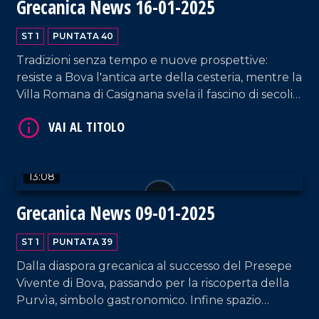
Grecanica News 16-01-2025
ST 1
PUNTATA 40
Tradizioni senza tempo e nuove prospettive:
resiste a Bova l'antica arte della cesteria, mentre la
Villa Romana di Casignana svela il fascino di secoli
di storia. Uno sguardo anche al futuro di Reggio
Calabria, con l'arrivo di nuovi voli dal suo
aeroporto e la firma della Carta per la promozione
VAI AL TITOLO
della cucina tradizionale.
13:08
Grecanica News 09-01-2025
ST 1
PUNTATA 39
Dalla diaspora grecanica al successo del Presepe
Vivente di Bova, passando per la riscoperta della
Purvìa, simbolo gastronomico. Infine spazio
VAI AL TITOLO
all'Anno Giubilare 2025 che, dalla Cattedrale della