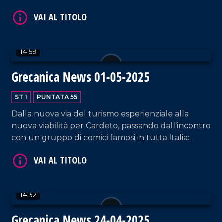
Intanto, i comuni spingono per modifiche alla
VAI AL TITOLO
legge paesaggistica e le associazioni grecaniche si
mobilitano per il nuovo statuto della Fondazione.
14:59
Grecanica News 01-05-2025
ST 1
PUNTATA 55
Dalla nuova via del turismo esperienziale alla
VAI AL TITOLO
nuova viabilità per Cardeto, passando dall'incontro
con un gruppo di comici famosi in tutta Italia:
tutte le strade, di qualsiasi tipo esse siano, portano
all'Area Grecanica.
14:32
Grecanica News 24-04-2025