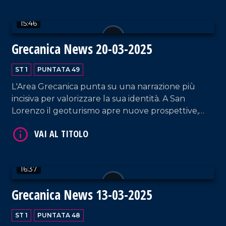
Marino.
VAI AL TITOLO
15:46
Grecanica News 20-03-2025
ST 1
PUNTATA 49
L'Area Grecanica punta su una narrazione più
incisiva per valorizzare la sua identità. A San
Lorenzo il geoturismo apre nuove prospettive,
VAI AL TITOLO
Bova consolida il suo ruolo di polo culturale e da
Bruxelles arrivano segnali per il futuro della
Calabria.
16:37
Grecanica News 13-03-2025
ST 1
PUNTATA 48
VAI AL TITOLO