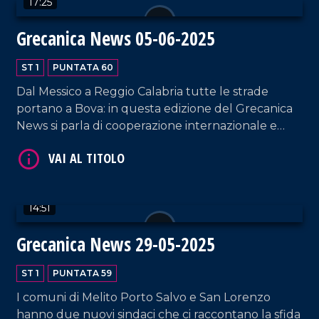
17:25
VAI AL TITOLO
Grecanica News 05-06-2025
ST 1
PUNTATA 60
Dal Messico a Reggio Calabria tutte le strade
portano a Bova: in questa edizione del Grecanica
News si parla di cooperazione internazionale e
impegno per la cultura, portandovi alla scoperta
della prima autostrada d'Italia.
VAI AL TITOLO
14:51
Grecanica News 29-05-2025
ST 1
PUNTATA 59
I comuni di Melito Porto Salvo e San Lorenzo
hanno due nuovi sindaci che ci raccontano la sfida