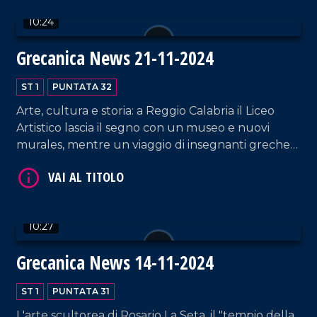
10:24
Grecanica News 21-11-2024
ST 1
PUNTATA 32
Arte, cultura e storia: a Reggio Calabria il Liceo
Artistico lascia il segno con un museo e nuovi
VAI AL TITOLO
murales, mentre un viaggio di insegnanti greche
riscopre la Magna Grecia. Protagoniste anche le
comunità grecaniche nel Risorgimento calabrese.
10:27
Grecanica News 14-11-2024
VAI AL TITOLO
ST 1
PUNTATA 31
L'arte scultorea di Rosario La Seta, il "tempio della