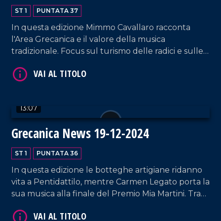
ST 1
PUNTATA 37
In questa edizione Mimmo Cavallaro racconta
l'Area Grecanica e il valore della musica
tradizionale. Focus sul turismo delle radici e sulle
eccellenze locali: l'olio di bergamotto verso l'IGP e
i successi internazionali della stilista Giusy Di
Bartolo.
VAI AL TITOLO
13:07
Grecanica News 19-12-2024
ST 1
PUNTATA 36
In questa edizione le botteghe artigiane ridanno
vita a Pentidattilo, mentre Carmen Legato porta la
sua musica alla finale del Premio Mia Martini. Tra
cultura e biodiversità, spiccano le iniziative del
VAI AL TITOLO
Circolo Meli di Melito Porto Salvo e la