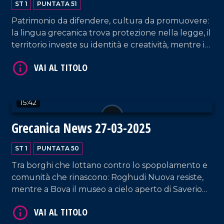
VAI AL TITOLO
ST 1
PUNTATA 51
Patrimonio da difendere, cultura da promuovere:
la lingua grecanica trova protezione nella legge, il
territorio investe su identità e creatività, mentre i
Bronzi di Riace cercano il giusto spazio nella
narrazione culturale.
15:42
VAI AL TITOLO
Grecanica News 27-03-2025
ST 1
PUNTATA 50
Tra borghi che lottano contro lo spopolamento e
comunità che rinascono: Roghudi Nuova resiste,
mentre a Bova il museo a cielo aperto di Saverio
Micheletta celebra la civiltà contadina. Un paese
che ce l'ha fatta, come spiega il vicesindaco