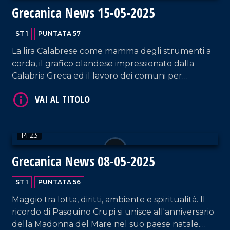
Grecanica News 15-05-2025
VAI AL TITOLO
ST 1
PUNTATA 57
La lira Calabrese come mamma degli strumenti a
corda, il grafico olandese impressionato dalla
Calabria Greca ed il lavoro dei comuni per
richiedere un nuovo approccio alla legge sul
paesaggio: dal Sud al cuore dell'Europa sono
questi i temi trattati dall'ultima edizione del
VAI AL TITOLO
Grecanica News!
14:23
Grecanica News 08-05-2025
ST 1
PUNTATA 56
Maggio tra lotta, diritti, ambiente e spiritualità. Il
ricordo di Pasquino Crupi si unisce all'anniversario
della Madonna del Mare nel suo paese natale.