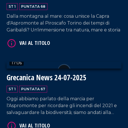
ST 1
PUNTATA 68
VAI AL TITOLO
Dalla montagna al mare: cosa unisce la Capra
d'Aspromonte al Piroscafo Torino dei tempi di
Garibaldi? Un'immersione tra natura, mare e storia
17:06
Grecanica News 24-07-2025
VAI AL TITOLO
ST 1
PUNTATA 67
Oggi abbiamo parlato della marcia per
l'Aspromonte per ricordare gli incendi del 2021 e
salvaguardare la biodiversità; siamo andati alla
scoperta del borgo di Pentedattilo, un territorio
unico che potrebbe vivere di turismo tutto l'anno;