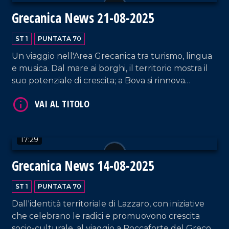
Grecanica News 21-08-2025
VAI AL TITOLO
ST 1
PUNTATA 70
Un viaggio nell'Area Grecanica tra turismo, lingua
e musica. Dal mare ai borghi, il territorio mostra il
suo potenziale di crescita; a Bova si rinnova
l'impegno per il greco di Calabria, tra studi e
trasmissione generazionale; e i giovani scelgono la
musica come chiave per il futuro, fondendo
tradizione e modernità.
VAI AL TITOLO
17:29
Grecanica News 14-08-2025
ST 1
PUNTATA 70
Dall'identità territoriale di Lazzaro, con iniziative
che celebrano le radici e promuovono crescita
socio-culturale, al viaggio a Roccaforte del Greco,