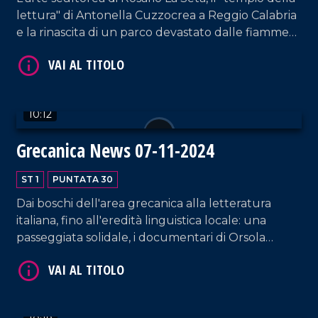
lettura" di Antonella Cuzzocrea a Reggio Calabria
e la rinascita di un parco devastato dalle fiamme
grazie ai volontari FATA.
10:12
VAI AL TITOLO
Grecanica News 07-11-2024
ST 1
PUNTATA 30
Dai boschi dell'area grecanica alla letteratura
italiana, fino all'eredità linguistica locale: una
passeggiata solidale, i documentari di Orsola
Toscano e l'impegno di Salvatore Dieni raccontano
memoria, cultura e tradizione.
VAI AL TITOLO