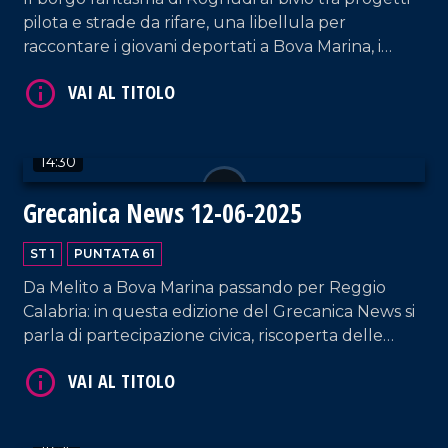
pilota e strade da rifare, una libellula per
VAI AL TITOLO
raccontare i giovani deportati a Bova Marina, i
lettori erranti "cucitori" di cultura nel Borgo di
Bova: queste le tre storie raccontate in questa
edizione di Grecanica News.
14:30
Grecanica News 12-06-2025
VAI AL TITOLO
ST 1
PUNTATA 61
Da Melito a Bova Marina passando per Reggio
Calabria: in questa edizione del Grecanica News si
parla di partecipazione civica, riscoperta delle
radici e sport come legame identitario. Un
racconto corale che unisce cultura, memoria e
futuro del territorio.