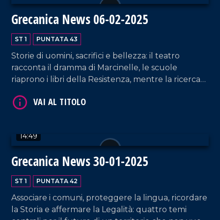
Grecanica News 06-02-2025
ST 1
PUNTATA 43
Storie di uomini, sacrifici e bellezza: il teatro
racconta il dramma di Marcinelle, le scuole
riaprono i libri della Resistenza, mentre la ricerca
porta nuova luce sui Bronzi di Riace e sui castelli
più belli della Calabria Greca.
VAI AL TITOLO
14:49
Grecanica News 30-01-2025
ST 1
PUNTATA 42
Associare i comuni, proteggere la lingua, ricordare
la Storia e affermare la Legalità: quattro temi
VAI AL TITOLO