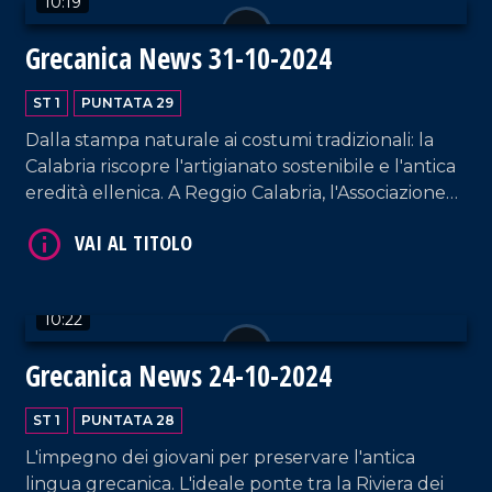
10:19
Grecanica News 31-10-2024
ST 1
PUNTATA 29
Dalla stampa naturale ai costumi tradizionali: la
Calabria riscopre l'artigianato sostenibile e l'antica
eredità ellenica. A Reggio Calabria, l'Associazione
VAI AL TITOLO
"Fare Eco" guida la rivoluzione del riuso.
10:22
Grecanica News 24-10-2024
ST 1
PUNTATA 28
VAI AL TITOLO
L'impegno dei giovani per preservare l'antica
lingua grecanica. L'ideale ponte tra la Riviera dei