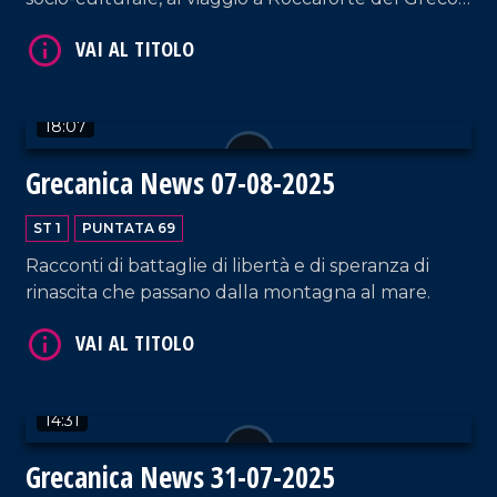
dove una strategia condivisa cerca di contrastare
incendi, spopolamento e incuria. A Brancaleone, il
VAI AL TITOLO
modello della Pro Loco dimostra come il fare
comunità possa diventare motore di rinascita e
18:07
sviluppo, mentre a Bova Marina gli studenti del
Liceo Euclide portano avanti progetti culturali
Grecanica News 07-08-2025
che rafforzano il legame con il territorio e ne
alimentano il futuro.
ST 1
PUNTATA 69
Racconti di battaglie di libertà e di speranza di
rinascita che passano dalla montagna al mare.
VAI AL TITOLO
14:31
Grecanica News 31-07-2025