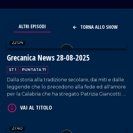
VAI AL TITOLO
ALTRI EPISODI
TORNA ALLO SHOW
22:04
Grecanica News 28-08-2025
ST 1
PUNTATA 71
Dalla storia alla tradizione secolare, dai miti e dalle
leggende che lo precedono alla fede ed all'amore
VAI AL TITOLO
per la Calabria che ha stregato Patrizia Giancotti: il
Ballu du Camiddu è l'assoluto protagonista di
Grecanica News.
21:40