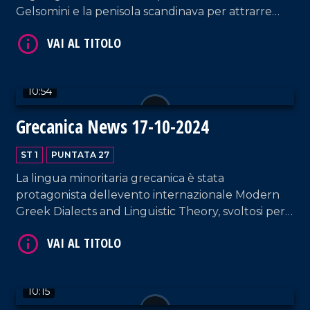
Gelsomini e la penisola scandinava per attrarre
flussi turistici dalla Norvegia. E ancora, la Biennale
dello Stretto.
10:54
Grecanica News 17-10-2024
VAI AL TITOLO
ST 1
PUNTATA 27
La lingua minoritaria grecanica è stata
protagonista dellevento internazionale Modern
Greek Dialects and Linguistic Theory, svoltosi per
la prima volta in Calabria dal 10 al 12 Ottobre.
VAI AL TITOLO
10:15