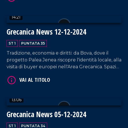
reintroduzione del ginepro turbinato da parte di
AIAB Calabria.
14:21
Grecanica News 12-12-2024
ST 1
PUNTATA 35
Tradizione, economia e diritti: da Bova, dove il
VAI AL TITOLO
progetto Palea Jenea riscopre l'identità locale, alla
visita di buyer europei nell'Area Grecanica. Spazio
anche al ritorno di Paolo Toscano con il suo
romanzo e all'impegno del Centro Italiano
Femminile per le donne.
13:06
Grecanica News 05-12-2024
VAI AL TITOLO
ST 1
PUNTATA 34