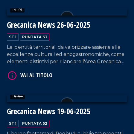
14:29
VAI AL TITOLO
Grecanica News 26-06-2025
ST 1
PUNTATA 63
Le identità territoriali da valorizzare assieme alle
eccellenze culturali ed enogastronomiche, come
elementi distintivi per rilanciare l'Area Grecanica
della Calabria attraverso saperi, ricordo ed
eccellenze.
VAI AL TITOLO
14:44
Grecanica News 19-06-2025
ST 1
PUNTATA 62
Il borgo fantasma di Roghudi al bivio tra progetti