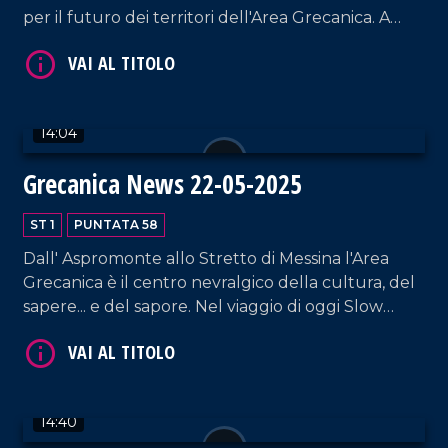
per il futuro dei territori dell'Area Grecanica. A
VAI AL TITOLO
Bova Marina, invece, si discute sulla Questione
Meridionale di Pasquino Crupi.
14:04
Grecanica News 22-05-2025
ST 1
PUNTATA 58
VAI AL TITOLO
Dall' Aspromonte allo Stretto di Messina l'Area
Grecanica è il centro nevralgico della cultura, del
sapere... e del sapore. Nel viaggio di oggi Slow
Food del Caprino dell' Aspromonte, la storia della
centenaria Nonna Maria e di gruppo di donne
riunite in collettivo.
14:40