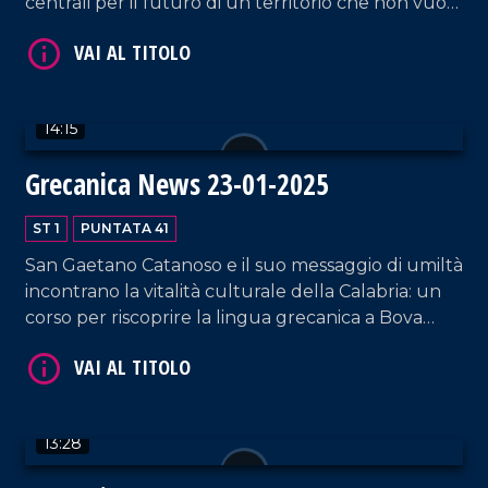
centrali per il futuro di un territorio che non vuole
scomparire.
14:15
Grecanica News 23-01-2025
VAI AL TITOLO
ST 1
PUNTATA 41
San Gaetano Catanoso e il suo messaggio di umiltà
incontrano la vitalità culturale della Calabria: un
corso per riscoprire la lingua grecanica a Bova
Marina, giovani che riscoprono la letteratura
calabrese del Novecento, e un territorio che
reclama attenzione per le sue gravi emergenze
ambientali.
13:28
VAI AL TITOLO