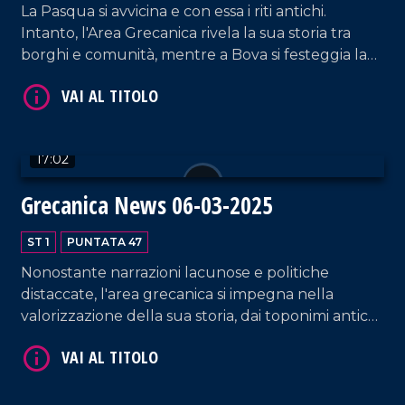
La Pasqua si avvicina e con essa i riti antichi.
Intanto, l'Area Grecanica rivela la sua storia tra
borghi e comunità, mentre a Bova si festeggia la
cittadina più longeva.
17:02
Grecanica News 06-03-2025
VAI AL TITOLO
ST 1
PUNTATA 47
Nonostante narrazioni lacunose e politiche
distaccate, l'area grecanica si impegna nella
valorizzazione della sua storia, dai toponimi antichi
al patrimonio mediterraneo: il Paesi Tuoi Festival,
dedicato a Cesare Pavese ed il rilancio culturale di
Reggio Calabria, in corsa per la conquista del titolo
VAI AL TITOLO
di Capitale Italiana della Cultura 2027, ne sono la