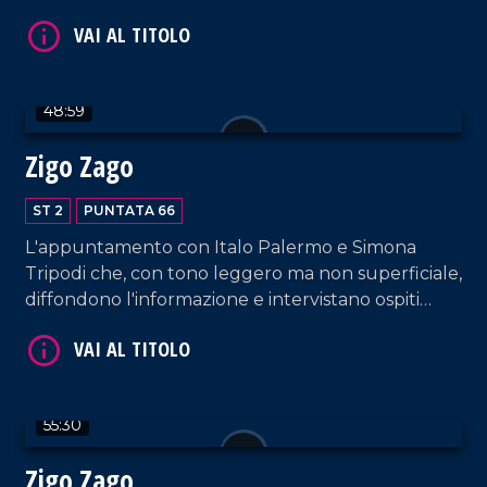
appositi e passeggeri casuali e dall'aeroporto di
Lamezia Terme.
48:59
VAI AL TITOLO
Zigo Zago
ST 2
PUNTATA 66
L'appuntamento con Italo Palermo e Simona
Tripodi che, con tono leggero ma non superficiale,
diffondono l'informazione e intervistano ospiti
appositi e passeggeri casuali e dall'aeroporto di
Lamezia Terme.
VAI AL TITOLO
55:30
Zigo Zago