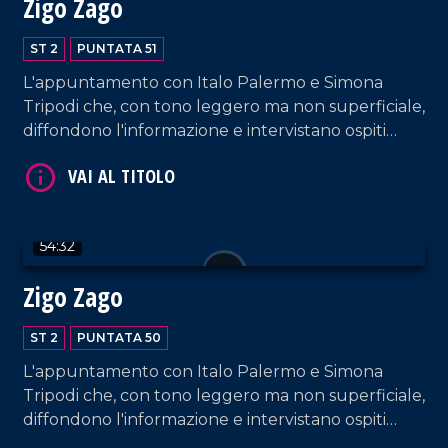
Zigo Zago
ST 2
PUNTATA 51
L'appuntamento con Italo Palermo e Simona
VAI AL TITOLO
Tripodi che, con tono leggero ma non superficiale,
diffondono l'informazione e intervistano ospiti
appositi e passeggeri casuali dall'aeroporto di
Lamezia Terme.
54:32
Zigo Zago
VAI AL TITOLO
ST 2
PUNTATA 50
L'appuntamento con Italo Palermo e Simona
Tripodi che, con tono leggero ma non superficiale,
diffondono l'informazione e intervistano ospiti
appositi e passeggeri casuali dall'aeroporto di