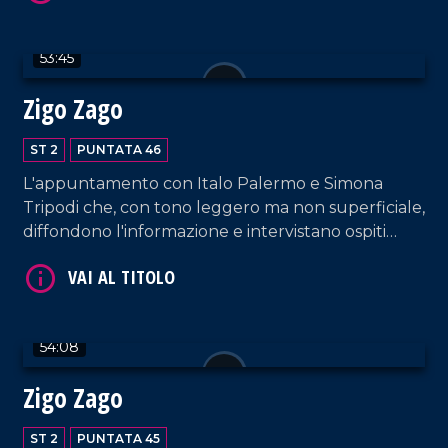
53:45
VAI AL TITOLO
Zigo Zago
ST 2
PUNTATA 46
L'appuntamento con Italo Palermo e Simona
Tripodi che, con tono leggero ma non superficiale,
diffondono l'informazione e intervistano ospiti
appositi e passeggeri casuali dall'aeroporto di
Lamezia Terme.
VAI AL TITOLO
54:08
Zigo Zago
ST 2
PUNTATA 45