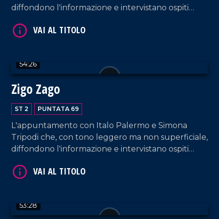
diffondono l'informazione e intervistano ospiti
appositi e passeggeri casuali e dall'aeroporto di
Lamezia Terme.
54:26
VAI AL TITOLO
Zigo Zago
ST 2
PUNTATA 69
L'appuntamento con Italo Palermo e Simona
Tripodi che, con tono leggero ma non superficiale,
diffondono l'informazione e intervistano ospiti
appositi e passeggeri casuali e dall'aeroporto di
Lamezia Terme.
VAI AL TITOLO
53:28