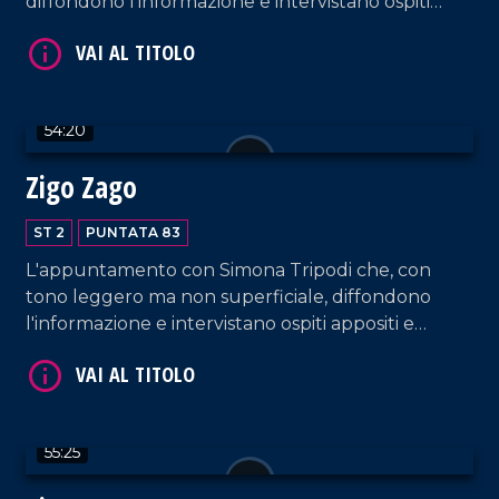
diffondono l'informazione e intervistano ospiti
appositi e passeggeri casuali e dall'aeroporto di
Lamezia Terme.
54:20
Zigo Zago
VAI AL TITOLO
ST 2
PUNTATA 83
L'appuntamento con Simona Tripodi che, con
tono leggero ma non superficiale, diffondono
l'informazione e intervistano ospiti appositi e
passeggeri casuali e dall'aeroporto di Lamezia
Terme.
VAI AL TITOLO
55:25