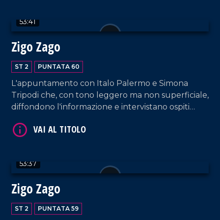
53:41
Zigo Zago
VAI AL TITOLO
ST 2
PUNTATA 60
L'appuntamento con Italo Palermo e Simona
Tripodi che, con tono leggero ma non superficiale,
diffondono l'informazione e intervistano ospiti
appositi e passeggeri casuali dall'aeroporto di
Lamezia Terme.
53:37
VAI AL TITOLO
Zigo Zago
ST 2
PUNTATA 59