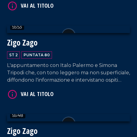
Lamezia Terme.
55:53
Zigo Zago
VAI AL TITOLO
ST 2
PUNTATA 80
L'appuntamento con Italo Palermo e Simona
Tripodi che, con tono leggero ma non superficiale,
diffondono l'informazione e intervistano ospiti
appositi e passeggeri casuali e dall'aeroporto di
Lamezia Terme.
55:48
VAI AL TITOLO
Zigo Zago