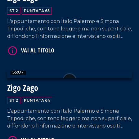
ST 2
PUNTATA 65
L'appuntamento con Italo Palermo e Simona
Tripodi che, con tono leggero ma non superficiale,
diffondono l'informazione e intervistano ospiti
VAI AL TITOLO
appositi e passeggeri casuali e dall'aeroporto di
Lamezia Terme.
53:07
Zigo Zago
ST 2
PUNTATA 64
VAI AL TITOLO
L'appuntamento con Italo Palermo e Simona
Tripodi che, con tono leggero ma non superficiale,
diffondono l'informazione e intervistano ospiti
appositi e passeggeri casuali e dall'aeroporto di