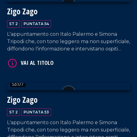
Zigo Zago
ST 2
PUNTATA 54
VAI AL TITOLO
L'appuntamento con Italo Palermo e Simona
Tripodi che, con tono leggero ma non superficiale,
diffondono l'informazione e intervistano ospiti
appositi e passeggeri casuali dall'aeroporto di
Lamezia Terme.
53:07
Zigo Zago
VAI AL TITOLO
ST 2
PUNTATA 53
L'appuntamento con Italo Palermo e Simona
Tripodi che, con tono leggero ma non superficiale,