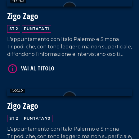
47:43
Zigo Zago
ST 2
PUNTATA 71
L'appuntamento con Italo Palermo e Simona
VAI AL TITOLO
Tripodi che, con tono leggero ma non superficiale,
diffondono l'informazione e intervistano ospiti
appositi e passeggeri casuali e dall'aeroporto di
Lamezia Terme.
53:23
Zigo Zago
VAI AL TITOLO
ST 2
PUNTATA 70
L'appuntamento con Italo Palermo e Simona
Tripodi che, con tono leggero ma non superficiale,