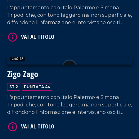
L'appuntamento con Italo Palermo e Simona
Tripodi che, con tono leggero ma non superficiale,
diffondono l'informazione e intervistano ospiti
VAI AL TITOLO
appositi e passeggeri casuali dall'aeroporto di
Lamezia Terme.
56:10
Zigo Zago
ST 2
PUNTATA 44
VAI AL TITOLO
L'appuntamento con Italo Palermo e Simona
Tripodi che, con tono leggero ma non superficiale,
diffondono l'informazione e intervistano ospiti
appositi e passeggeri casuali dall'aeroporto di
Lamezia Terme.