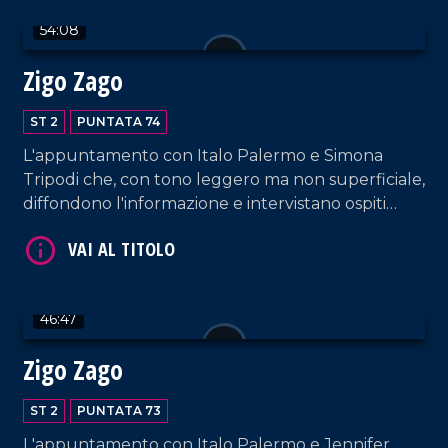
54:08
Zigo Zago
ST 2
PUNTATA 74
VAI AL TITOLO
L'appuntamento con Italo Palermo e Simona
Tripodi che, con tono leggero ma non superficiale,
diffondono l'informazione e intervistano ospiti
appositi e passeggeri casuali e dall'aeroporto di
Lamezia Terme.
46:47
Zigo Zago
VAI AL TITOLO
ST 2
PUNTATA 73
L'appuntamento con Italo Palermo e Jennifer