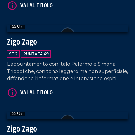
Lamezia Terme.
55:07
VAI AL TITOLO
Zigo Zago
ST 2
PUNTATA 49
L'appuntamento con Italo Palermo e Simona
Tripodi che, con tono leggero ma non superficiale,
diffondono l'informazione e intervistano ospiti
appositi e passeggeri casuali dall'aeroporto di
Lamezia Terme.
VAI AL TITOLO
55:07
Zigo Zago