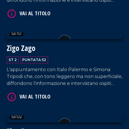
diffondono l'informazione e intervistano ospiti
appositi e passeggeri casuali dall'aeroporto di
Lamezia Terme.
VAI AL TITOLO
53:10
Zigo Zago
ST 2
PUNTATA 52
L'appuntamento con Italo Palermo e Simona
Tripodi che, con tono leggero ma non superficiale,
diffondono l'informazione e intervistano ospiti
appositi e passeggeri casuali dall'aeroporto di
VAI AL TITOLO
Lamezia Terme.
53:02