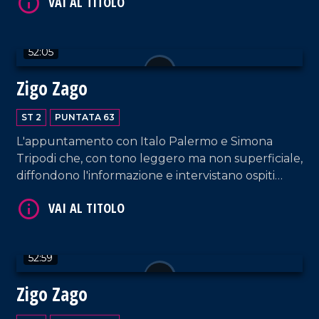
Lamezia Terme.
52:05
Zigo Zago
VAI AL TITOLO
ST 2
PUNTATA 63
L'appuntamento con Italo Palermo e Simona
Tripodi che, con tono leggero ma non superficiale,
diffondono l'informazione e intervistano ospiti
appositi e passeggeri casuali e dall'aeroporto di
Lamezia Terme.
VAI AL TITOLO
52:59
Zigo Zago