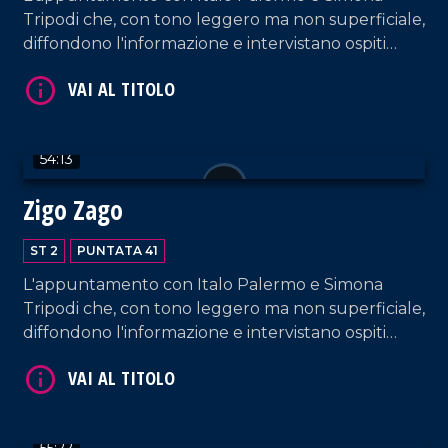
Tripodi che, con tono leggero ma non superficiale,
diffondono l'informazione e intervistano ospiti
appositi e passeggeri casuali dall'aeroporto di
VAI AL TITOLO
Lamezia Terme.
54:13
Zigo Zago
ST 2
PUNTATA 41
L'appuntamento con Italo Palermo e Simona
VAI AL TITOLO
Tripodi che, con tono leggero ma non superficiale,
diffondono l'informazione e intervistano ospiti
appositi e passeggeri casuali dall'aeroporto di
Lamezia Terme.
55:22