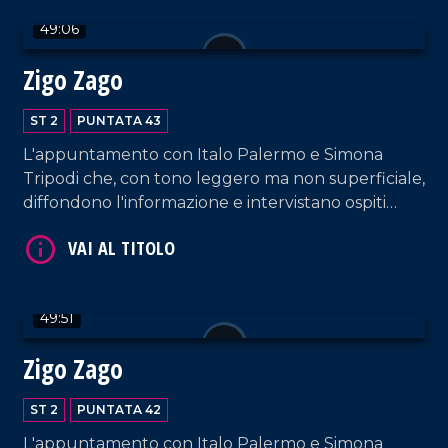
49:06
Zigo Zago
VAI AL TITOLO
ST 2
PUNTATA 43
L'appuntamento con Italo Palermo e Simona
Tripodi che, con tono leggero ma non superficiale,
diffondono l'informazione e intervistano ospiti
appositi e passeggeri casuali dall'aeroporto di
Lamezia Terme.
VAI AL TITOLO
49:51
Zigo Zago
ST 2
PUNTATA 42
L'appuntamento con Italo Palermo e Simona