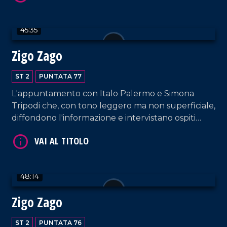
45:35
Zigo Zago
ST 2
PUNTATA 77
VAI AL TITOLO
L'appuntamento con Italo Palermo e Simona
Tripodi che, con tono leggero ma non superficiale,
diffondono l'informazione e intervistano ospiti
appositi e passeggeri casuali e dall'aeroporto di
Lamezia Terme.
48:14
VAI AL TITOLO
Zigo Zago
ST 2
PUNTATA 76