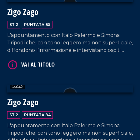
Zigo Zago
ST 2
PUNTATA 85
L'appuntamento con Italo Palermo e Simona
Tripodi che, con tono leggero ma non superficiale,
diffondono l'informazione e intervistano ospiti
VAI AL TITOLO
appositi e passeggeri casuali e dall'aeroporto di
Lamezia Terme.
55:33
Zigo Zago
ST 2
PUNTATA 84
VAI AL TITOLO
L'appuntamento con Italo Palermo e Simona
Tripodi che, con tono leggero ma non superficiale,