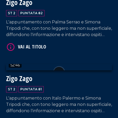
Zigo Zago
ST 2
PUNTATA 82
L'appuntamento con Palma Serrao e Simona
Tripodi che, con tono leggero ma non superficiale,
diffondono l'informazione e intervistano ospiti
appositi e passeggeri casuali e dall'aeroporto di
VAI AL TITOLO
Lamezia Terme.
52:46
Zigo Zago
ST 2
PUNTATA 81
L'appuntamento con Italo Palermo e Simona
VAI AL TITOLO
Tripodi che, con tono leggero ma non superficiale,
diffondono l'informazione e intervistano ospiti
appositi e passeggeri casuali e dall'aeroporto di