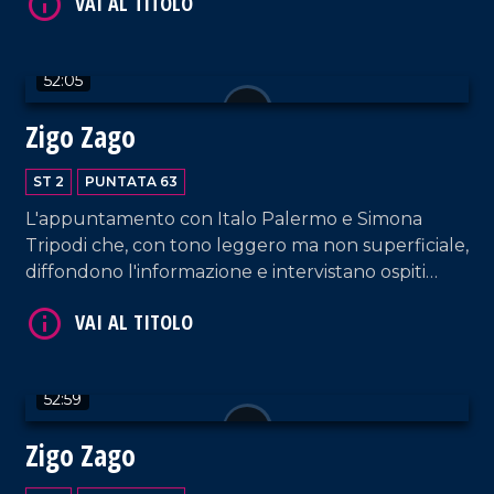
Lamezia Terme.
52:05
Zigo Zago
VAI AL TITOLO
ST 2
PUNTATA 63
L'appuntamento con Italo Palermo e Simona
Tripodi che, con tono leggero ma non superficiale,
diffondono l'informazione e intervistano ospiti
appositi e passeggeri casuali e dall'aeroporto di
Lamezia Terme.
VAI AL TITOLO
52:59
Zigo Zago