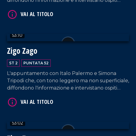
diffondono l'informazione e intervistano ospiti
appositi e passeggeri casuali dall'aeroporto di
Lamezia Terme.
VAI AL TITOLO
53:10
Zigo Zago
ST 2
PUNTATA 52
L'appuntamento con Italo Palermo e Simona
Tripodi che, con tono leggero ma non superficiale,
diffondono l'informazione e intervistano ospiti
appositi e passeggeri casuali dall'aeroporto di
VAI AL TITOLO
Lamezia Terme.
53:02