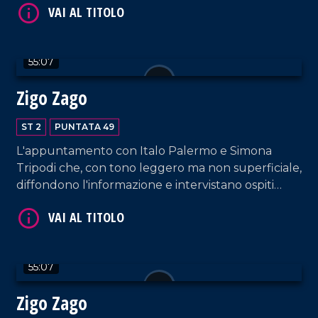
Lamezia Terme.
55:07
VAI AL TITOLO
Zigo Zago
ST 2
PUNTATA 49
L'appuntamento con Italo Palermo e Simona
Tripodi che, con tono leggero ma non superficiale,
diffondono l'informazione e intervistano ospiti
appositi e passeggeri casuali dall'aeroporto di
Lamezia Terme.
VAI AL TITOLO
55:07
Zigo Zago