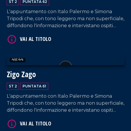
ST 2
PUNTATA 62
L'appuntamento con Italo Palermo e Simona
Tripodi che, con tono leggero ma non superficiale,
diffondono l'informazione e intervistano ospiti
appositi e passeggeri casuali e dall'aeroporto di
VAI AL TITOLO
Lamezia Terme.
48:44
Zigo Zago
ST 2
PUNTATA 61
L'appuntamento con Italo Palermo e Simona
VAI AL TITOLO
Tripodi che, con tono leggero ma non superficiale,
diffondono l'informazione e intervistano ospiti
appositi e passeggeri casuali e dall'aeroporto di
Lamezia Terme.