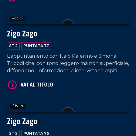
45:35
Zigo Zago
ST 2
PUNTATA 77
VAI AL TITOLO
L'appuntamento con Italo Palermo e Simona
Tripodi che, con tono leggero ma non superficiale,
diffondono l'informazione e intervistano ospiti
appositi e passeggeri casuali e dall'aeroporto di
Lamezia Terme.
48:14
VAI AL TITOLO
Zigo Zago
ST 2
PUNTATA 76