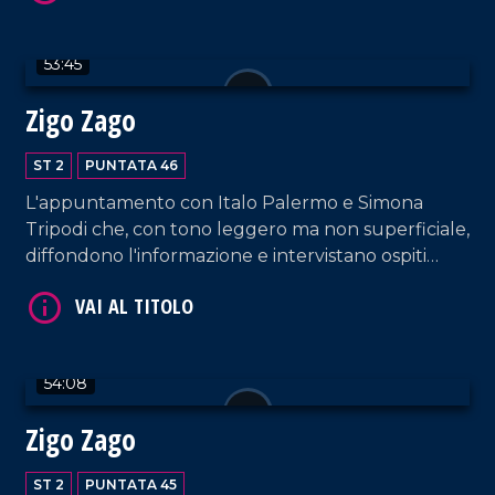
53:45
VAI AL TITOLO
Zigo Zago
ST 2
PUNTATA 46
L'appuntamento con Italo Palermo e Simona
Tripodi che, con tono leggero ma non superficiale,
diffondono l'informazione e intervistano ospiti
appositi e passeggeri casuali dall'aeroporto di
Lamezia Terme.
VAI AL TITOLO
54:08
Zigo Zago
ST 2
PUNTATA 45