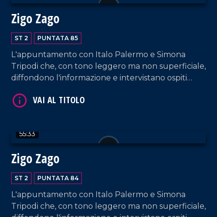
Zigo Zago
ST 2
PUNTATA 85
L'appuntamento con Italo Palermo e Simona
Tripodi che, con tono leggero ma non superficiale,
diffondono l'informazione e intervistano ospiti
VAI AL TITOLO
appositi e passeggeri casuali e dall'aeroporto di
Lamezia Terme.
55:33
Zigo Zago
ST 2
PUNTATA 84
VAI AL TITOLO
L'appuntamento con Italo Palermo e Simona
Tripodi che, con tono leggero ma non superficiale,