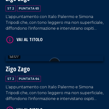
ST 2
PUNTATA 65
L'appuntamento con Italo Palermo e Simona
Tripodi che, con tono leggero ma non superficiale,
diffondono l'informazione e intervistano ospiti
VAI AL TITOLO
appositi e passeggeri casuali e dall'aeroporto di
Lamezia Terme.
53:07
Zigo Zago
ST 2
PUNTATA 64
VAI AL TITOLO
L'appuntamento con Italo Palermo e Simona
Tripodi che, con tono leggero ma non superficiale,
diffondono l'informazione e intervistano ospiti
appositi e passeggeri casuali e dall'aeroporto di