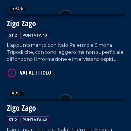
49:06
Zigo Zago
VAI AL TITOLO
ST 2
PUNTATA 43
L'appuntamento con Italo Palermo e Simona
Tripodi che, con tono leggero ma non superficiale,
diffondono l'informazione e intervistano ospiti
appositi e passeggeri casuali dall'aeroporto di
Lamezia Terme.
VAI AL TITOLO
49:51
Zigo Zago
ST 2
PUNTATA 42
L'appuntamento con Italo Palermo e Simona