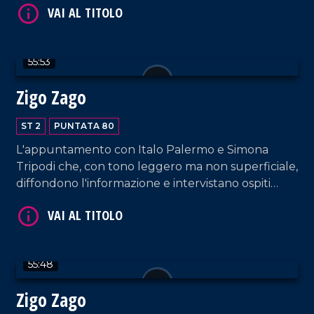
Lamezia Terme.
55:53
Zigo Zago
VAI AL TITOLO
ST 2
PUNTATA 80
L'appuntamento con Italo Palermo e Simona
Tripodi che, con tono leggero ma non superficiale,
diffondono l'informazione e intervistano ospiti
appositi e passeggeri casuali e dall'aeroporto di
Lamezia Terme.
55:48
VAI AL TITOLO
Zigo Zago