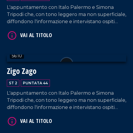
L'appuntamento con Italo Palermo e Simona
Tripodi che, con tono leggero ma non superficiale,
diffondono l'informazione e intervistano ospiti
VAI AL TITOLO
appositi e passeggeri casuali dall'aeroporto di
Lamezia Terme.
56:10
Zigo Zago
ST 2
PUNTATA 44
VAI AL TITOLO
L'appuntamento con Italo Palermo e Simona
Tripodi che, con tono leggero ma non superficiale,
diffondono l'informazione e intervistano ospiti
appositi e passeggeri casuali dall'aeroporto di
Lamezia Terme.