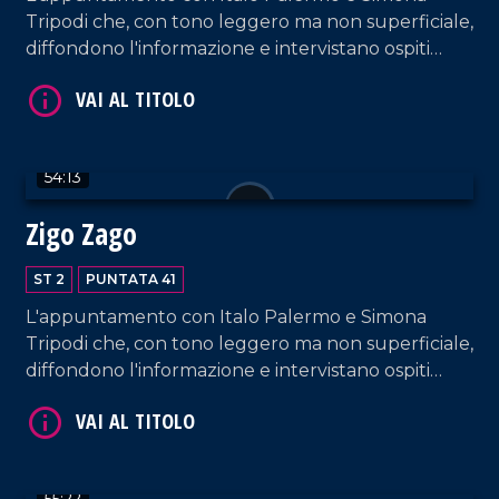
Tripodi che, con tono leggero ma non superficiale,
diffondono l'informazione e intervistano ospiti
appositi e passeggeri casuali dall'aeroporto di
VAI AL TITOLO
Lamezia Terme.
54:13
Zigo Zago
ST 2
PUNTATA 41
L'appuntamento con Italo Palermo e Simona
VAI AL TITOLO
Tripodi che, con tono leggero ma non superficiale,
diffondono l'informazione e intervistano ospiti
appositi e passeggeri casuali dall'aeroporto di
Lamezia Terme.
55:22