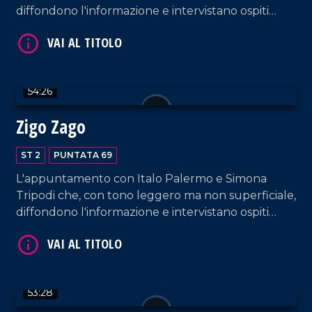
diffondono l'informazione e intervistano ospiti
appositi e passeggeri casuali e dall'aeroporto di
Lamezia Terme.
54:26
VAI AL TITOLO
Zigo Zago
ST 2
PUNTATA 69
L'appuntamento con Italo Palermo e Simona
Tripodi che, con tono leggero ma non superficiale,
diffondono l'informazione e intervistano ospiti
appositi e passeggeri casuali e dall'aeroporto di
Lamezia Terme.
VAI AL TITOLO
53:28