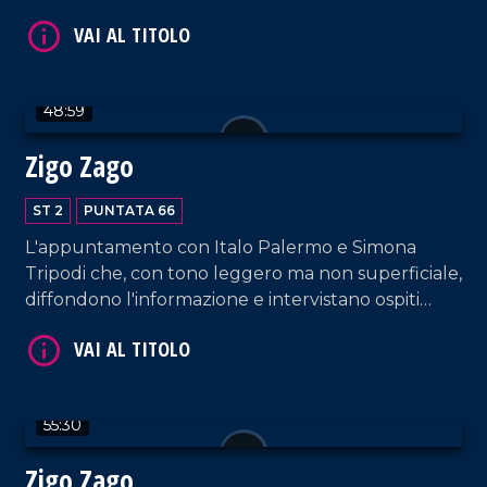
appositi e passeggeri casuali e dall'aeroporto di
Lamezia Terme.
48:59
VAI AL TITOLO
Zigo Zago
ST 2
PUNTATA 66
L'appuntamento con Italo Palermo e Simona
Tripodi che, con tono leggero ma non superficiale,
diffondono l'informazione e intervistano ospiti
appositi e passeggeri casuali e dall'aeroporto di
Lamezia Terme.
VAI AL TITOLO
55:30
Zigo Zago