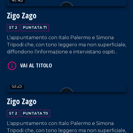
47:43
Zigo Zago
ST 2
PUNTATA 71
L'appuntamento con Italo Palermo e Simona
VAI AL TITOLO
Tripodi che, con tono leggero ma non superficiale,
diffondono l'informazione e intervistano ospiti
appositi e passeggeri casuali e dall'aeroporto di
Lamezia Terme.
53:23
Zigo Zago
VAI AL TITOLO
ST 2
PUNTATA 70
L'appuntamento con Italo Palermo e Simona
Tripodi che, con tono leggero ma non superficiale,