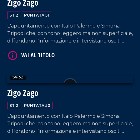
Zigo Zago
ST 2
PUNTATA 51
L'appuntamento con Italo Palermo e Simona
VAI AL TITOLO
Tripodi che, con tono leggero ma non superficiale,
diffondono l'informazione e intervistano ospiti
appositi e passeggeri casuali dall'aeroporto di
Lamezia Terme.
54:32
Zigo Zago
VAI AL TITOLO
ST 2
PUNTATA 50
L'appuntamento con Italo Palermo e Simona
Tripodi che, con tono leggero ma non superficiale,
diffondono l'informazione e intervistano ospiti
appositi e passeggeri casuali dall'aeroporto di