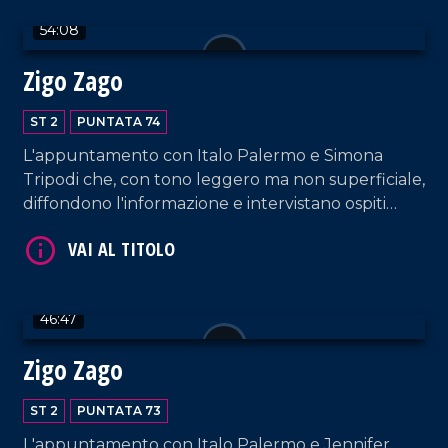
54:08
Zigo Zago
ST 2
PUNTATA 74
VAI AL TITOLO
L'appuntamento con Italo Palermo e Simona
Tripodi che, con tono leggero ma non superficiale,
diffondono l'informazione e intervistano ospiti
appositi e passeggeri casuali e dall'aeroporto di
Lamezia Terme.
46:47
Zigo Zago
VAI AL TITOLO
ST 2
PUNTATA 73
L'appuntamento con Italo Palermo e Jennifer