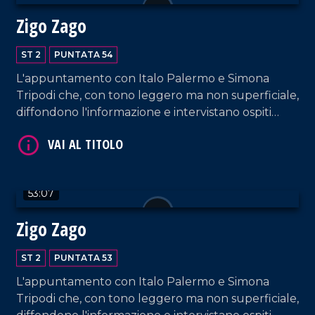
Zigo Zago
ST 2
PUNTATA 54
VAI AL TITOLO
L'appuntamento con Italo Palermo e Simona
Tripodi che, con tono leggero ma non superficiale,
diffondono l'informazione e intervistano ospiti
appositi e passeggeri casuali dall'aeroporto di
Lamezia Terme.
53:07
Zigo Zago
VAI AL TITOLO
ST 2
PUNTATA 53
L'appuntamento con Italo Palermo e Simona
Tripodi che, con tono leggero ma non superficiale,