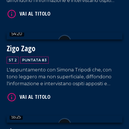
diffondono l'informazione e intervistano ospiti
appositi e passeggeri casuali e dall'aeroporto di
Lamezia Terme.
54:20
Zigo Zago
VAI AL TITOLO
ST 2
PUNTATA 83
L'appuntamento con Simona Tripodi che, con
tono leggero ma non superficiale, diffondono
l'informazione e intervistano ospiti appositi e
passeggeri casuali e dall'aeroporto di Lamezia
Terme.
VAI AL TITOLO
55:25