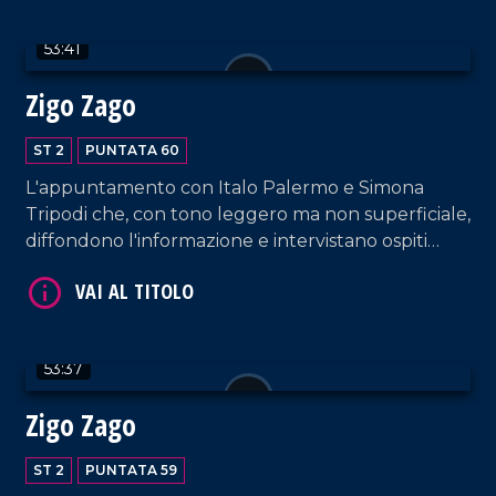
53:41
Zigo Zago
VAI AL TITOLO
ST 2
PUNTATA 60
L'appuntamento con Italo Palermo e Simona
Tripodi che, con tono leggero ma non superficiale,
diffondono l'informazione e intervistano ospiti
appositi e passeggeri casuali dall'aeroporto di
Lamezia Terme.
53:37
VAI AL TITOLO
Zigo Zago
ST 2
PUNTATA 59