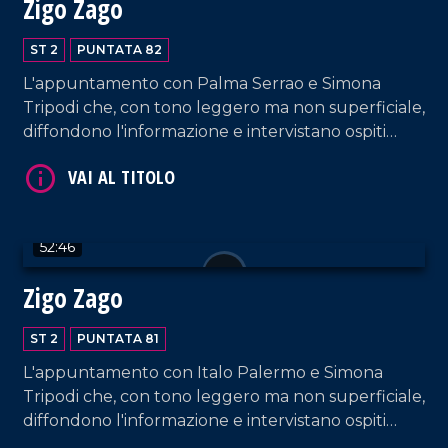
Zigo Zago
ST 2
PUNTATA 82
L'appuntamento con Palma Serrao e Simona
Tripodi che, con tono leggero ma non superficiale,
diffondono l'informazione e intervistano ospiti
appositi e passeggeri casuali e dall'aeroporto di
VAI AL TITOLO
Lamezia Terme.
52:46
Zigo Zago
ST 2
PUNTATA 81
L'appuntamento con Italo Palermo e Simona
VAI AL TITOLO
Tripodi che, con tono leggero ma non superficiale,
diffondono l'informazione e intervistano ospiti
appositi e passeggeri casuali e dall'aeroporto di