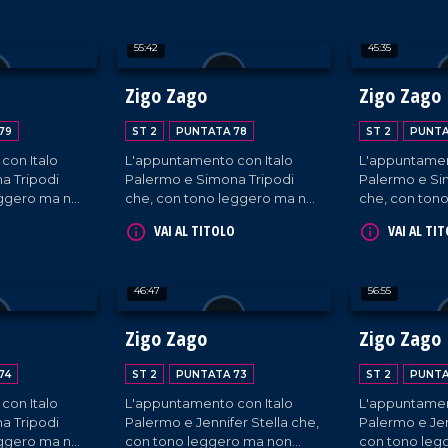
 passeggeri
passeggeri casuali e
ospiti apposi
roporto di
dall'aeroporto di Lamezia
casuali e dall
55:42
45:35
Terme.
Lamezia Term
Zigo Zago
Zigo Zago
79
ST 2
PUNTATA 78
ST 2
PUNTA
con Italo
L'appuntamento con Italo
L'appuntamen
a Tripodi
Palermo e Simona Tripodi
Palermo e Si
eggero ma non
che, con tono leggero ma non
che, con ton
fondono
superficiale, diffondono
superficiale,
VAI AL TITOLO
VAI AL TI
intervistano
l'informazione e intervistano
l'informazione
 passeggeri
ospiti appositi e passeggeri
ospiti apposi
roporto di
casuali e dall'aeroporto di
casuali e dall
46:47
56:55
Lamezia Terme.
Lamezia Term
Zigo Zago
Zigo Zago
74
ST 2
PUNTATA 73
ST 2
PUNTA
con Italo
L'appuntamento con Italo
L'appuntamen
a Tripodi
Palermo e Jennifer Stella che,
Palermo e Jen
eggero ma non
con tono leggero ma non
con tono leg