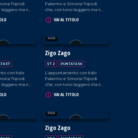
mona Tripodi
Palermo e Simona Tripodi
o leggero ma non
che, con tono leggero ma non
 diffondono
superficiale, diffondono
TOLO
VAI AL TITOLO
 e intervistano
l'informazione e intervistano
ti e passeggeri
ospiti appositi e passeggeri
'aeroporto di
casuali e dall'aeroporto di
54:02
e.
Lamezia Terme.
Zigo Zago
TA 57
ST 2
PUNTATA 56
to con Italo
L'appuntamento con Italo
mona Tripodi
Palermo e Simona Tripodi
o leggero ma non
che, con tono leggero ma non
 diffondono
superficiale, diffondono
TOLO
VAI AL TITOLO
 e intervistano
l'informazione e intervistano
ti e passeggeri
ospiti appositi e passeggeri
eroporto di
casuali dall'aeroporto di
53:02
e.
Lamezia Terme.
Zigo Zago