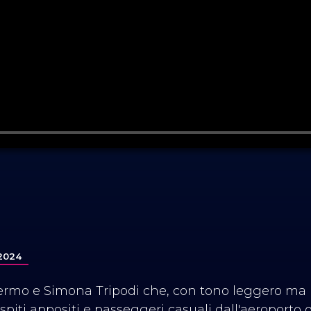
/2024
rmo e Simona Tripodi che, con tono leggero ma n
spiti appositi e passeggeri casuali dall'aeroporto