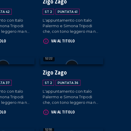
Zigo Zago
TA 42
ST 2
PUNTATA 41
to con Italo
L'appuntamento con Italo
mona Tripodi
Palermo e Simona Tripodi
o leggero ma non
che, con tono leggero ma non
 diffondono
superficiale, diffondono
TOLO
VAI AL TITOLO
 e intervistano
l'informazione e intervistano
ti e passeggeri
ospiti appositi e passeggeri
eroporto di
casuali dall'aeroporto di
52:22
e.
Lamezia Terme.
Zigo Zago
TA 37
ST 2
PUNTATA 36
to con Italo
L'appuntamento con Italo
mona Tripodi
Palermo e Simona Tripodi
o leggero ma non
che, con tono leggero ma non
 diffondono
superficiale, diffondono
TOLO
VAI AL TITOLO
 e intervistano
l'informazione e intervistano
ti e passeggeri
ospiti appositi e passeggeri
eroporto di
casuali dall'aeroporto di
52:55
e.
Lamezia Terme.