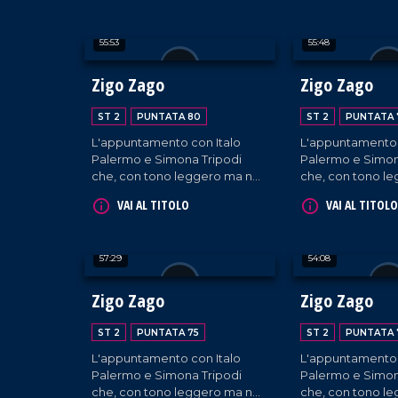
ospiti appositi e passeggeri
ospiti appositi e
casuali e dall'aeroporto di
casuali e dall'ae
55:53
55:48
Lamezia Terme.
Lamezia Terme.
Zigo Zago
Zigo Zago
ST 2
PUNTATA 80
ST 2
PUNTATA 
L'appuntamento con Italo
L'appuntamento 
Palermo e Simona Tripodi
Palermo e Simon
che, con tono leggero ma non
che, con tono l
superficiale, diffondono
superficiale, dif
VAI AL TITOLO
VAI AL TITOLO
l'informazione e intervistano
l'informazione e 
ospiti appositi e passeggeri
ospiti appositi e
casuali e dall'aeroporto di
casuali e dall'ae
57:29
54:08
Lamezia Terme.
Lamezia Terme.
Zigo Zago
Zigo Zago
ST 2
PUNTATA 75
ST 2
PUNTATA 
L'appuntamento con Italo
L'appuntamento 
Palermo e Simona Tripodi
Palermo e Simon
che, con tono leggero ma non
che, con tono l