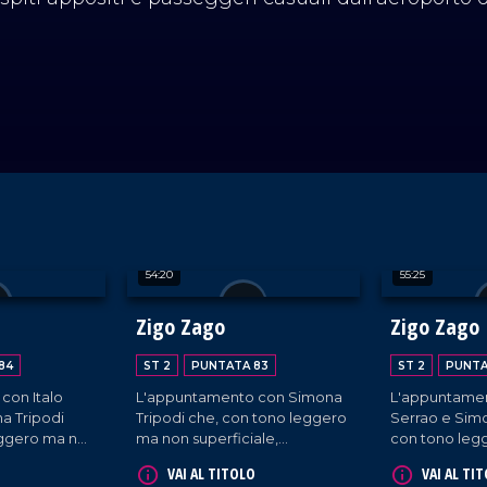
54:20
55:25
Zigo Zago
Zigo Zago
84
ST 2
PUNTATA 83
ST 2
PUNTA
con Italo
L'appuntamento con Simona
L'appuntame
a Tripodi
Tripodi che, con tono leggero
Serrao e Simo
eggero ma non
ma non superficiale,
con tono leg
fondono
diffondono l'informazione e
superficiale,
VAI AL TITOLO
VAI AL TI
intervistano
intervistano ospiti appositi e
l'informazione