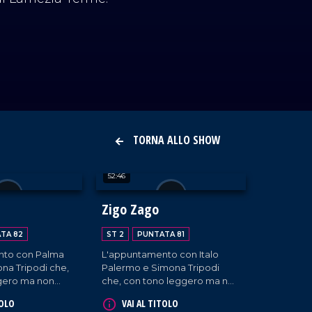
TORNA ALLO SHOW
52:46
Zigo Zago
TA 82
ST 2
PUNTATA 81
nto con Palma
L'appuntamento con Italo
na Tripodi che,
Palermo e Simona Tripodi
gero ma non
che, con tono leggero ma non
 diffondono
superficiale, diffondono
TOLO
VAI AL TITOLO
 e intervistano
l'informazione e intervistano