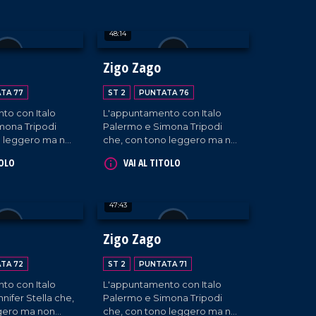
ti e passeggeri
ospiti appositi e passeggeri
'aeroporto di
casuali e dall'aeroporto di
48:14
e.
Lamezia Terme.
Zigo Zago
TA 77
ST 2
PUNTATA 76
to con Italo
L'appuntamento con Italo
mona Tripodi
Palermo e Simona Tripodi
o leggero ma non
che, con tono leggero ma non
 diffondono
superficiale, diffondono
TOLO
VAI AL TITOLO
 e intervistano
l'informazione e intervistano
ti e passeggeri
ospiti appositi e passeggeri
'aeroporto di
casuali e dall'aeroporto di
47:43
e.
Lamezia Terme.
Zigo Zago
TA 72
ST 2
PUNTATA 71
to con Italo
L'appuntamento con Italo
nifer Stella che,
Palermo e Simona Tripodi
gero ma non
che, con tono leggero ma non