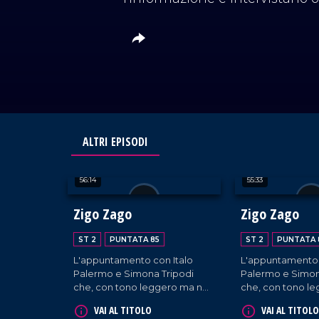
ALTRI EPISODI
56:14
55:33
Zigo Zago
Zigo Zago
ST 2
PUNTATA 85
ST 2
PUNTATA 
L'appuntamento con Italo
L'appuntamento 
Palermo e Simona Tripodi
Palermo e Simon
che, con tono leggero ma non
che, con tono l
superficiale, diffondono
superficiale, dif
VAI AL TITOLO
VAI AL TITOLO
l'informazione e intervistano
l'informazione e 