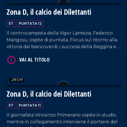
Zona D, il calcio dei Dilettanti
ST
PUNTATA 12
Il centrocampista della Vigor Lamezia, Federico
Marigosu, ospite di puntata. Focus sul ritorno alla
VAI AL TITOLO
vittoria dei biancoverdi, i successi della Reggina e i
momenti opachi di Sambiase e Vibonese.
28:09
Zona D, il calcio dei Dilettanti
VAI AL TITOLO
ST
PUNTATA 11
Il giornalista Vincenzo Primerano ospite in studio,
mentre in collegamento interviene il portiere del