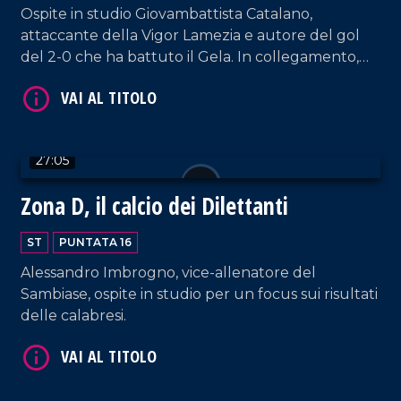
Ospite in studio Giovambattista Catalano,
attaccante della Vigor Lamezia e autore del gol
del 2-0 che ha battuto il Gela. In collegamento,
l'allenatore della Paolana Francesco Corapi. Il
focus è sempre incentrato sulle squadre di serie
D.
VAI AL TITOLO
27:05
Zona D, il calcio dei Dilettanti
ST
PUNTATA 16
Alessandro Imbrogno, vice-allenatore del
Sambiase, ospite in studio per un focus sui risultati
delle calabresi.
VAI AL TITOLO