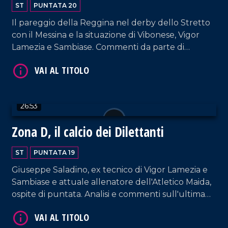
ST
PUNTATA 20
Il pareggio della Reggina nel derby dello Stretto
con il Messina e la situazione di Vibonese, Vigor
Lamezia e Sambiase. Commenti da parte di
Vincenzo Primerano e Pasquale De Marte.
VAI AL TITOLO
26:53
Zona D, il calcio dei Dilettanti
ST
PUNTATA 19
Giuseppe Saladino, ex tecnico di Vigor Lamezia e
Sambiase e attuale allenatore dell'Atletico Maida,
ospite di puntata. Analisi e commenti sull'ultima
giornata in serie D dove in testa vincono tutte.
VAI AL TITOLO