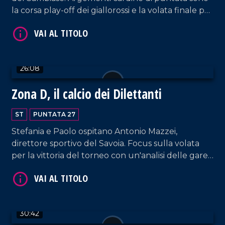
la corsa play-off dei giallorossi e la volata finale per
la vittoria del torneo e della lotta per la salvezza.
26:08
Zona D, il calcio dei Dilettanti
VAI AL TITOLO
ST
PUNTATA 27
Stefania e Paolo ospitano Antonio Mazzei,
direttore sportivo del Savoia. Focus sulla volata
per la vittoria del torneo con un'analisi delle gare
che restano da giocare alle prime della classe.
Spazio alla vittoria del Savoia in casa della Vigor e
della Reggina che perde terreno dalla vetta.
Aperta parentesi anche sulla lotta playoff con il
VAI AL TITOLO
30:42
Sambiase ancora in corsa.