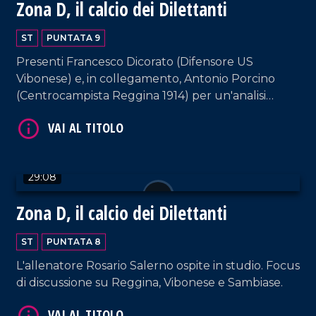
Zona D, il calcio dei Dilettanti
ST
PUNTATA 9
Presenti Francesco Dicorato (Difensore US
VAI AL TITOLO
Vibonese) e, in collegamento, Antonio Porcino
(Centrocampista Reggina 1914) per un'analisi
sull'andamento del torneo.
29:08
Zona D, il calcio dei Dilettanti
ST
PUNTATA 8
L'allenatore Rosario Salerno ospite in studio. Focus
di discussione su Reggina, Vibonese e Sambiase.