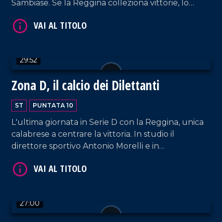
Sambiase. Se la Reggina colleziona vittorie, lo
stesso non si può dire della Vigor. Spazio anche a
Vibonese e Sambiase.
29:52
VAI AL TITOLO
Zona D, il calcio dei Dilettanti
ST
PUNTATA 10
L'ultima giornata in Serie D con la Reggina, unica
calabrese a centrare la vittoria. In studio il
direttore sportivo Antonio Morelli e in
collegamento Dario Baccellieri.
VAI AL TITOLO
27:00