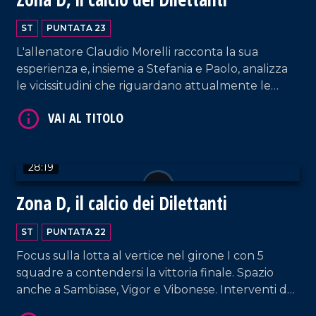
ST
PUNTATA 23
L'allenatore Claudio Morelli racconta la sua
esperienza e, insieme a Stefania e Paolo, analizza
le vicissitudini che riguardano attualmente le
calabresi.
VAI AL TITOLO
28:19
Zona D, il calcio dei Dilettanti
ST
PUNTATA 22
Focus sulla lotta al vertice nel girone I con 5
squadre a contendersi la vittoria finale. Spazio
anche a Sambiase, Vigor e Vibonese. Interventi da
VAI AL TITOLO
parte di Salvatore Ronano, direttore generale del