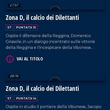
27:57
Zona D, il calcio dei Dilettanti
ST
PUNTATA 15
Ospite il difensore della Reggina, Domenico
Girasole, in un dialogo incentrato sulle vittorie
VAI AL TITOLO
della Reggina e l'incespicare della Vibonese.
Spazio anche alla vittoria del Sambiase a Favara e
della sconfitta della Vigor Lamezia contro il
Palermo.
28:16
Zona D, il calcio dei Dilettanti
VAI AL TITOLO
ST
PUNTATA 14
Ospite in studio il portiere della Vibonese, Jacopo