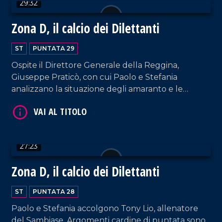
29:32
Zona D, il calcio dei Dilettanti
ST
PUNTATA 29
Ospite il Direttore Generale della Reggina,
Giuseppe Praticò, con cui Paolo e Stefania
analizzano la situazione degli amaranto e le
buone sorti del Savoia. Spazio alle ultime della
VAI AL TITOLO
Vibonese, condannata ormai ai play-out.
27:23
Zona D, il calcio dei Dilettanti
ST
PUNTATA 28
Paolo e Stefania accolgono Tony Lio, allenatore
VAI AL TITOLO
del Sambiase. Argomenti cardine di puntata sono