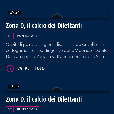
27:24
Zona D, il calcio dei Dilettanti
ST
PUNTATA 18
Ospiti di puntata il giornalista Rinaldo Critelli e, in
VAI AL TITOLO
collegamento, l'ex dirigente della Vibonese Danilo
Beccaria per un'analisi sull'andamento della Serie
D.
26:16
Zona D, il calcio dei Dilettanti
VAI AL TITOLO
ST
PUNTATA 17