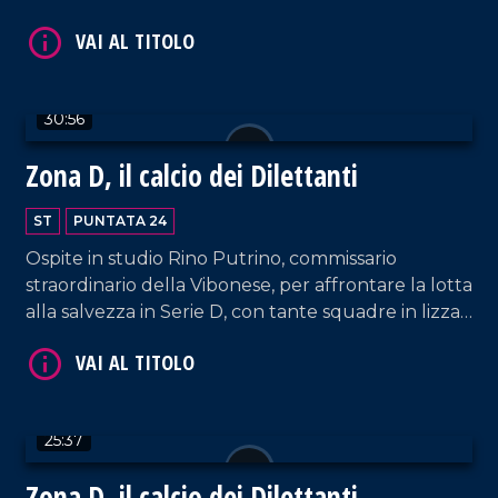
casa dell'Athletic Club Palermo, e del derby tra
Vigor Lamezia e Vibonese. Spazio anche ai successi
del Sambiase.
30:56
Zona D, il calcio dei Dilettanti
VAI AL TITOLO
ST
PUNTATA 24
Ospite in studio Rino Putrino, commissario
straordinario della Vibonese, per affrontare la lotta
alla salvezza in Serie D, con tante squadre in lizza
per evitare i play-out. Spazio anche alla nuova crisi
della Reggina e al cammino di Sambiase e Vigor
Lamezia.
25:37
VAI AL TITOLO
Zona D, il calcio dei Dilettanti