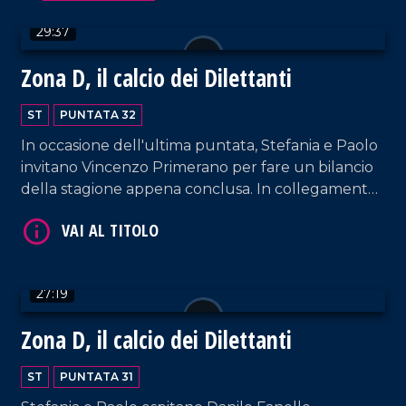
29:37
Zona D, il calcio dei Dilettanti
ST
PUNTATA 32
In occasione dell'ultima puntata, Stefania e Paolo
invitano Vincenzo Primerano per fare un bilancio
della stagione appena conclusa. In collegamento,
VAI AL TITOLO
Angelo Petrone, capitano del PraiaTortora, fresco
di promozione in serie D e vincitore anche della
Supercoppa Calabria.
27:19
Zona D, il calcio dei Dilettanti
ST
PUNTATA 31
VAI AL TITOLO