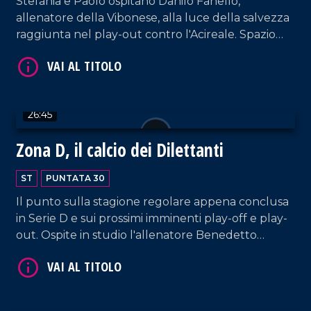
Stefania e Paolo ospitano Danilo Fanello,
allenatore della Vibonese, alla luce della salvezza
raggiunta nel play-out contro l'Acireale. Spazio
anche alla vittoria della Reggina contro l'Athletic
Club Palermo e vola in finale contro la Nissa.
26:45
Zona D, il calcio dei Dilettanti
VAI AL TITOLO
ST
PUNTATA 30
Il punto sulla stagione regolare appena conclusa
in Serie D e sui prossimi imminenti play-off e play-
out. Ospite in studio l'allenatore Benedetto
Mangiapane, ex capitano della Vigor Lamezia.
VAI AL TITOLO