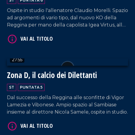
ST
PUNTATA 6
Ospite in studio l'allenatore Claudio Morelli. Spazio
ad argomenti di vario tipo, dal nuovo KO della
Reggina per mano della capolista Igea Virtus, allo
scivolone interno della Vibonese, fino al successo
del Sambiase con la Sancataldese e al pari della
Vigor in casa del CastrumFavara.
27:55
Zona D, il calcio dei Dilettanti
ST
PUNTATA 5
Dal successo della Reggina alle sconfitte di Vigor
Lamezia e Vibonese. Ampio spazio al Sambiase
insieme al direttore Nicola Samele, ospite in studio.