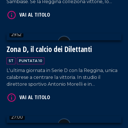
Sambiase. Se la Reggina colleziona vittorie, lo
stesso non si può dire della Vigor. Spazio anche a
Vibonese e Sambiase.
29:52
VAI AL TITOLO
Zona D, il calcio dei Dilettanti
ST
PUNTATA 10
L'ultima giornata in Serie D con la Reggina, unica
calabrese a centrare la vittoria. In studio il
direttore sportivo Antonio Morelli e in
collegamento Dario Baccellieri.
VAI AL TITOLO
27:00