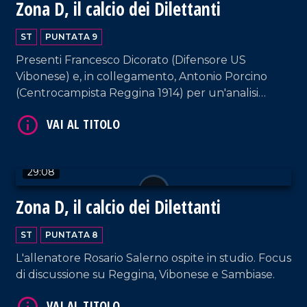
Zona D, il calcio dei Dilettanti
ST
PUNTATA 9
Presenti Francesco Dicorato (Difensore US
VAI AL TITOLO
Vibonese) e, in collegamento, Antonio Porcino
(Centrocampista Reggina 1914) per un'analisi
sull'andamento del torneo.
29:08
Zona D, il calcio dei Dilettanti
ST
PUNTATA 8
L'allenatore Rosario Salerno ospite in studio. Focus
di discussione su Reggina, Vibonese e Sambiase.