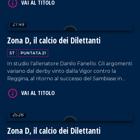
Savoia, e di Antonio Pellicanò, calciatore della
Reggina.
27:49
Zona D, il calcio dei Dilettanti
ST
PUNTATA 21
VAI AL TITOLO
In studio l'allenatore Danilo Fanello. Gli argomenti
variano dal derby vinto dalla Vigor contro la
Reggina, al ritorno al successo del Sambiase in
casa del Messina, fino al pesante ko della
Vibonese.
25:28
Zona D, il calcio dei Dilettanti
VAI AL TITOLO