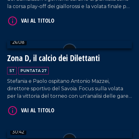
la corsa play-off dei giallorossi e la volata finale per
la vittoria del torneo e della lotta per la salvezza.
26:08
Zona D, il calcio dei Dilettanti
VAI AL TITOLO
ST
PUNTATA 27
Stefania e Paolo ospitano Antonio Mazzei,
direttore sportivo del Savoia. Focus sulla volata
per la vittoria del torneo con un'analisi delle gare
che restano da giocare alle prime della classe.
Spazio alla vittoria del Savoia in casa della Vigor e
della Reggina che perde terreno dalla vetta.
Aperta parentesi anche sulla lotta playoff con il
VAI AL TITOLO
30:42
Sambiase ancora in corsa.