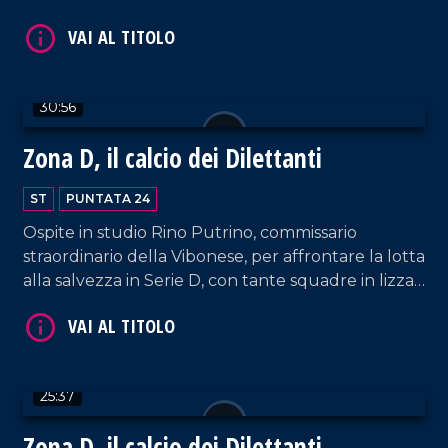
casa dell'Athletic Club Palermo, e del derby tra
Vigor Lamezia e Vibonese. Spazio anche ai successi
del Sambiase.
30:56
Zona D, il calcio dei Dilettanti
VAI AL TITOLO
ST
PUNTATA 24
Ospite in studio Rino Putrino, commissario
straordinario della Vibonese, per affrontare la lotta
alla salvezza in Serie D, con tante squadre in lizza
per evitare i play-out. Spazio anche alla nuova crisi
della Reggina e al cammino di Sambiase e Vigor
Lamezia.
25:37
VAI AL TITOLO
Zona D, il calcio dei Dilettanti