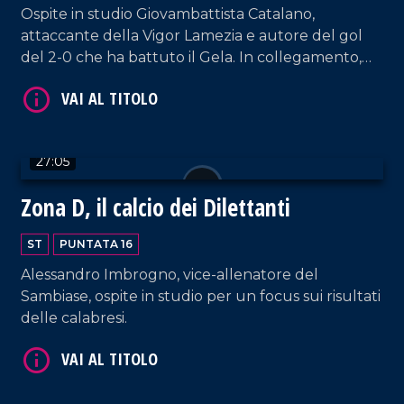
Ospite in studio Giovambattista Catalano,
attaccante della Vigor Lamezia e autore del gol
del 2-0 che ha battuto il Gela. In collegamento,
l'allenatore della Paolana Francesco Corapi. Il
focus è sempre incentrato sulle squadre di serie
D.
VAI AL TITOLO
27:05
Zona D, il calcio dei Dilettanti
ST
PUNTATA 16
Alessandro Imbrogno, vice-allenatore del
Sambiase, ospite in studio per un focus sui risultati
delle calabresi.
VAI AL TITOLO