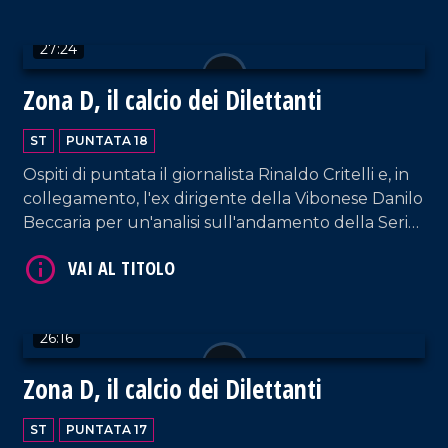
27:24
Zona D, il calcio dei Dilettanti
ST
PUNTATA 18
Ospiti di puntata il giornalista Rinaldo Critelli e, in
VAI AL TITOLO
collegamento, l'ex dirigente della Vibonese Danilo
Beccaria per un'analisi sull'andamento della Serie
D.
26:16
Zona D, il calcio dei Dilettanti
VAI AL TITOLO
ST
PUNTATA 17