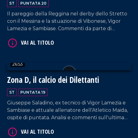
ST
PUNTATA 20
Il pareggio della Reggina nel derby dello Stretto
con il Messina e la situazione di Vibonese, Vigor
Lamezia e Sambiase. Commenti da parte di
Vincenzo Primerano e Pasquale De Marte.
VAI AL TITOLO
26:53
Zona D, il calcio dei Dilettanti
ST
PUNTATA 19
Giuseppe Saladino, ex tecnico di Vigor Lamezia e
Sambiase e attuale allenatore dell'Atletico Maida,
ospite di puntata. Analisi e commenti sull'ultima
giornata in serie D dove in testa vincono tutte.
VAI AL TITOLO