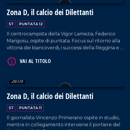
Zona D, il calcio dei Dilettanti
ST
PUNTATA 12
Il centrocampista della Vigor Lamezia, Federico
Marigosu, ospite di puntata. Focus sul ritorno alla
VAI AL TITOLO
vittoria dei biancoverdi, i successi della Reggina e i
momenti opachi di Sambiase e Vibonese.
28:09
Zona D, il calcio dei Dilettanti
VAI AL TITOLO
ST
PUNTATA 11
Il giornalista Vincenzo Primerano ospite in studio,
mentre in collegamento interviene il portiere del