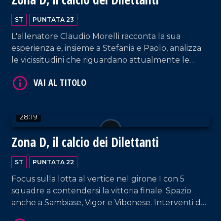
ST
PUNTATA 23
L'allenatore Claudio Morelli racconta la sua
esperienza e, insieme a Stefania e Paolo, analizza
le vicissitudini che riguardano attualmente le
calabresi.
VAI AL TITOLO
28:19
Zona D, il calcio dei Dilettanti
ST
PUNTATA 22
Focus sulla lotta al vertice nel girone I con 5
squadre a contendersi la vittoria finale. Spazio
anche a Sambiase, Vigor e Vibonese. Interventi da
VAI AL TITOLO
parte di Salvatore Ronano, direttore generale del