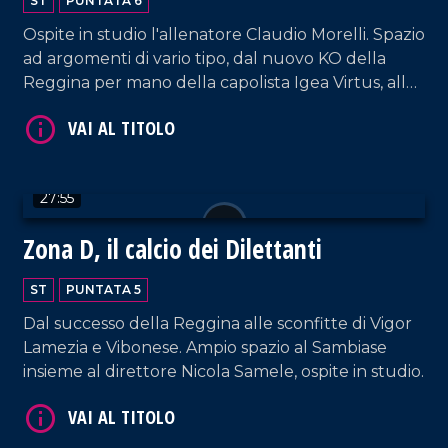
ST
PUNTATA 6
Ospite in studio l'allenatore Claudio Morelli. Spazio
ad argomenti di vario tipo, dal nuovo KO della
Reggina per mano della capolista Igea Virtus, allo
scivolone interno della Vibonese, fino al successo
del Sambiase con la Sancataldese e al pari della
Vigor in casa del CastrumFavara.
27:55
Zona D, il calcio dei Dilettanti
ST
PUNTATA 5
Dal successo della Reggina alle sconfitte di Vigor
Lamezia e Vibonese. Ampio spazio al Sambiase
insieme al direttore Nicola Samele, ospite in studio.