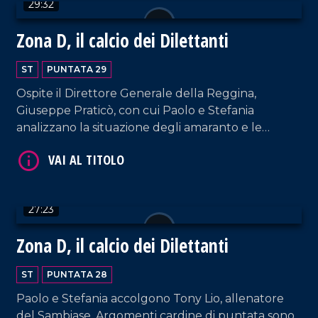
29:32
Zona D, il calcio dei Dilettanti
ST
PUNTATA 29
Ospite il Direttore Generale della Reggina,
Giuseppe Praticò, con cui Paolo e Stefania
analizzano la situazione degli amaranto e le
buone sorti del Savoia. Spazio alle ultime della
VAI AL TITOLO
Vibonese, condannata ormai ai play-out.
27:23
Zona D, il calcio dei Dilettanti
ST
PUNTATA 28
Paolo e Stefania accolgono Tony Lio, allenatore
VAI AL TITOLO
del Sambiase. Argomenti cardine di puntata sono