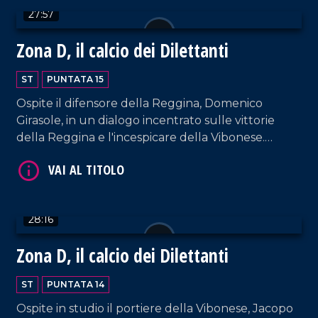
27:57
Zona D, il calcio dei Dilettanti
ST
PUNTATA 15
Ospite il difensore della Reggina, Domenico
Girasole, in un dialogo incentrato sulle vittorie
VAI AL TITOLO
della Reggina e l'incespicare della Vibonese.
Spazio anche alla vittoria del Sambiase a Favara e
della sconfitta della Vigor Lamezia contro il
Palermo.
28:16
Zona D, il calcio dei Dilettanti
VAI AL TITOLO
ST
PUNTATA 14
Ospite in studio il portiere della Vibonese, Jacopo