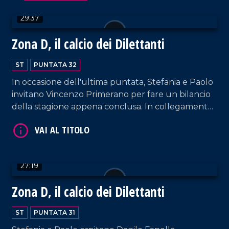
29:37
Zona D, il calcio dei Dilettanti
ST
PUNTATA 32
In occasione dell'ultima puntata, Stefania e Paolo
invitano Vincenzo Primerano per fare un bilancio
della stagione appena conclusa. In collegamento,
VAI AL TITOLO
Angelo Petrone, capitano del PraiaTortora, fresco
di promozione in serie D e vincitore anche della
Supercoppa Calabria.
27:19
Zona D, il calcio dei Dilettanti
ST
PUNTATA 31
VAI AL TITOLO