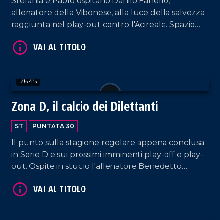
Stefania e Paolo ospitano Danilo Fanello,
allenatore della Vibonese, alla luce della salvezza
raggiunta nel play-out contro l'Acireale. Spazio
anche alla vittoria della Reggina contro l'Athletic
Club Palermo e vola in finale contro la Nissa.
26:45
Zona D, il calcio dei Dilettanti
VAI AL TITOLO
ST
PUNTATA 30
Il punto sulla stagione regolare appena conclusa
in Serie D e sui prossimi imminenti play-off e play-
out. Ospite in studio l'allenatore Benedetto
Mangiapane, ex capitano della Vigor Lamezia.
VAI AL TITOLO