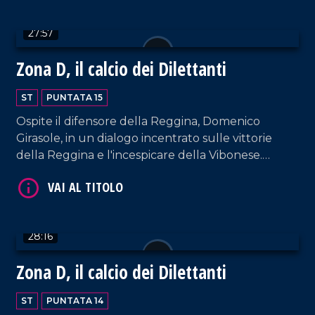
27:57
Zona D, il calcio dei Dilettanti
ST
PUNTATA 15
Ospite il difensore della Reggina, Domenico
VAI AL TITOLO
Girasole, in un dialogo incentrato sulle vittorie
della Reggina e l'incespicare della Vibonese.
Spazio anche alla vittoria del Sambiase a Favara e
della sconfitta della Vigor Lamezia contro il
Palermo.
28:16
Zona D, il calcio dei Dilettanti
VAI AL TITOLO
ST
PUNTATA 14