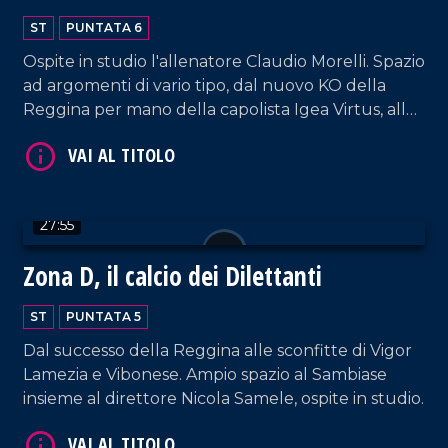
ST
PUNTATA 6
Ospite in studio l'allenatore Claudio Morelli. Spazio
ad argomenti di vario tipo, dal nuovo KO della
Reggina per mano della capolista Igea Virtus, allo
scivolone interno della Vibonese, fino al successo
del Sambiase con la Sancataldese e al pari della
Vigor in casa del CastrumFavara.
27:55
Zona D, il calcio dei Dilettanti
ST
PUNTATA 5
Dal successo della Reggina alle sconfitte di Vigor
Lamezia e Vibonese. Ampio spazio al Sambiase
insieme al direttore Nicola Samele, ospite in studio.