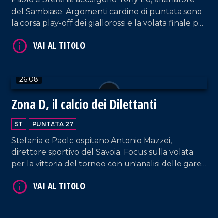
del Sambiase. Argomenti cardine di puntata sono
la corsa play-off dei giallorossi e la volata finale per
la vittoria del torneo e della lotta per la salvezza.
26:08
Zona D, il calcio dei Dilettanti
VAI AL TITOLO
ST
PUNTATA 27
Stefania e Paolo ospitano Antonio Mazzei,
direttore sportivo del Savoia. Focus sulla volata
per la vittoria del torneo con un'analisi delle gare
che restano da giocare alle prime della classe.
Spazio alla vittoria del Savoia in casa della Vigor e
della Reggina che perde terreno dalla vetta.
Aperta parentesi anche sulla lotta playoff con il
VAI AL TITOLO