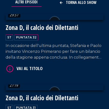
ALTRI EPISODI
TORNA ALLO SHOW
VAI AL TITOLO
29:37
Zona D, il calcio dei Dilettanti
ST
PUNTATA 32
In occasione dell'ultima puntata, Stefania e Paolo
invitano Vincenzo Primerano per fare un bilancio
VAI AL TITOLO
della stagione appena conclusa. In collegamento,
Angelo Petrone, capitano del PraiaTortora, fresco
di promozione in serie D e vincitore anche della
Supercoppa Calabria.
27:19
Zona D, il calcio dei Dilettanti
ST
PUNTATA 31