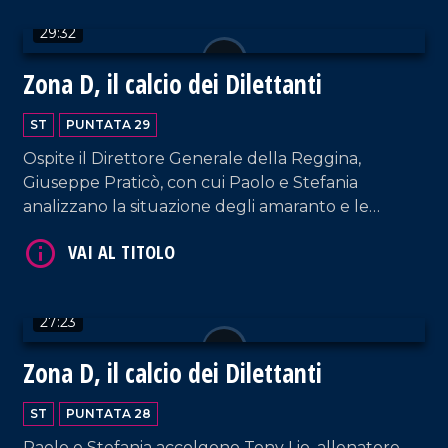
VAI AL TITOLO
29:32
Zona D, il calcio dei Dilettanti
ST
PUNTATA 29
Ospite il Direttore Generale della Reggina,
Giuseppe Praticò, con cui Paolo e Stefania
analizzano la situazione degli amaranto e le
VAI AL TITOLO
buone sorti del Savoia. Spazio alle ultime della
Vibonese, condannata ormai ai play-out.
27:23
Zona D, il calcio dei Dilettanti
ST
PUNTATA 28
Paolo e Stefania accolgono Tony Lio, allenatore
VAI AL TITOLO