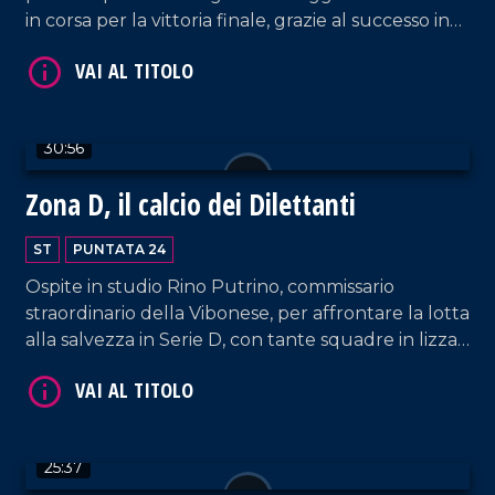
in corsa per la vittoria finale, grazie al successo in
casa dell'Athletic Club Palermo, e del derby tra
Vigor Lamezia e Vibonese. Spazio anche ai successi
del Sambiase.
30:56
Zona D, il calcio dei Dilettanti
VAI AL TITOLO
ST
PUNTATA 24
Ospite in studio Rino Putrino, commissario
straordinario della Vibonese, per affrontare la lotta
alla salvezza in Serie D, con tante squadre in lizza
per evitare i play-out. Spazio anche alla nuova crisi
della Reggina e al cammino di Sambiase e Vigor
Lamezia.
25:37
VAI AL TITOLO