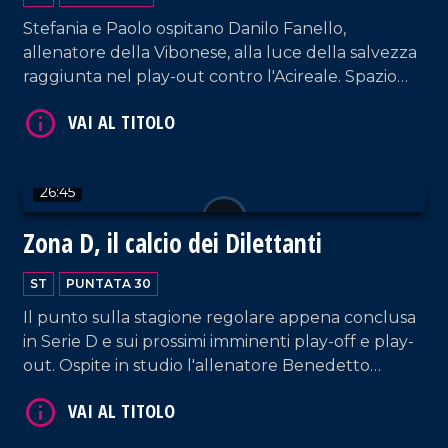
VAI AL TITOLO
Stefania e Paolo ospitano Danilo Fanello,
allenatore della Vibonese, alla luce della salvezza
raggiunta nel play-out contro l'Acireale. Spazio
anche alla vittoria della Reggina contro l'Athletic
Club Palermo e vola in finale contro la Nissa.
26:45
VAI AL TITOLO
Zona D, il calcio dei Dilettanti
ST
PUNTATA 30
Il punto sulla stagione regolare appena conclusa
in Serie D e sui prossimi imminenti play-off e play-
out. Ospite in studio l'allenatore Benedetto
Mangiapane, ex capitano della Vigor Lamezia.