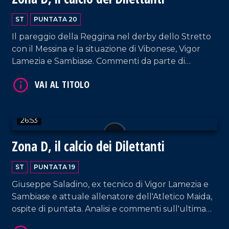
ST
PUNTATA 20
Il pareggio della Reggina nel derby dello Stretto
con il Messina e la situazione di Vibonese, Vigor
Lamezia e Sambiase. Commenti da parte di
Vincenzo Primerano e Pasquale De Marte.
VAI AL TITOLO
26:53
Zona D, il calcio dei Dilettanti
ST
PUNTATA 19
Giuseppe Saladino, ex tecnico di Vigor Lamezia e
Sambiase e attuale allenatore dell'Atletico Maida,
ospite di puntata. Analisi e commenti sull'ultima
VAI AL TITOLO
giornata in serie D dove in testa vincono tutte.