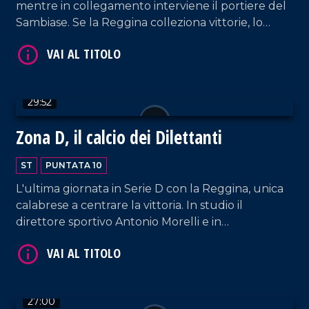
mentre in collegamento interviene il portiere del
Sambiase. Se la Reggina colleziona vittorie, lo
stesso non si può dire della Vigor. Spazio anche a
Vibonese e Sambiase.
VAI AL TITOLO
29:52
Zona D, il calcio dei Dilettanti
ST
PUNTATA 10
L'ultima giornata in Serie D con la Reggina, unica
calabrese a centrare la vittoria. In studio il
direttore sportivo Antonio Morelli e in
collegamento Dario Baccellieri.
VAI AL TITOLO
27:00