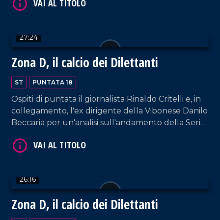
27:24
Zona D, il calcio dei Dilettanti
ST
PUNTATA 18
Ospiti di puntata il giornalista Rinaldo Critelli e, in
VAI AL TITOLO
collegamento, l'ex dirigente della Vibonese Danilo
Beccaria per un'analisi sull'andamento della Serie
D.
26:16
Zona D, il calcio dei Dilettanti
VAI AL TITOLO