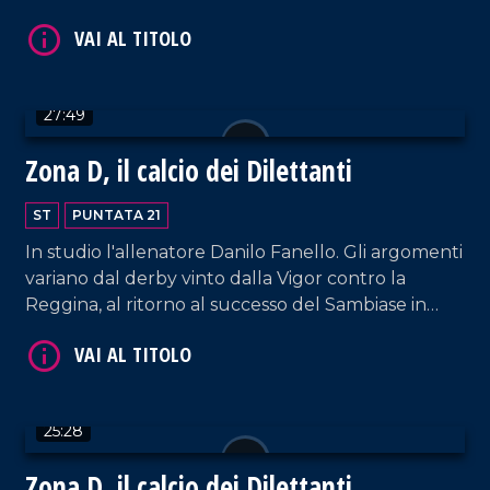
parte di Salvatore Ronano, direttore generale del
Savoia, e di Antonio Pellicanò, calciatore della
Reggina.
27:49
Zona D, il calcio dei Dilettanti
ST
PUNTATA 21
VAI AL TITOLO
In studio l'allenatore Danilo Fanello. Gli argomenti
variano dal derby vinto dalla Vigor contro la
Reggina, al ritorno al successo del Sambiase in
casa del Messina, fino al pesante ko della
Vibonese.
25:28
VAI AL TITOLO
Zona D, il calcio dei Dilettanti