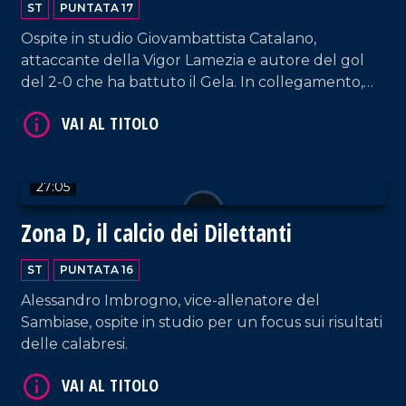
ST
PUNTATA 17
Ospite in studio Giovambattista Catalano,
attaccante della Vigor Lamezia e autore del gol
del 2-0 che ha battuto il Gela. In collegamento,
l'allenatore della Paolana Francesco Corapi. Il
focus è sempre incentrato sulle squadre di serie
D.
VAI AL TITOLO
27:05
Zona D, il calcio dei Dilettanti
ST
PUNTATA 16
Alessandro Imbrogno, vice-allenatore del
Sambiase, ospite in studio per un focus sui risultati
delle calabresi.
VAI AL TITOLO