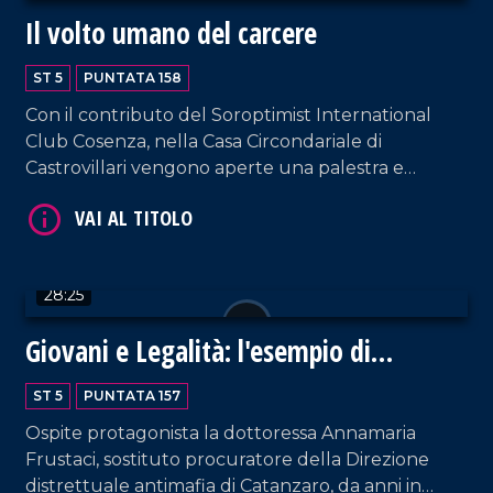
Il volto umano del carcere
ST 5
PUNTATA 158
Con il contributo del Soroptimist International
Club Cosenza, nella Casa Circondariale di
Castrovillari vengono aperte una palestra e
un'area benessere per i detenuti. Nel corso della
puntata, intervengono: il direttore del carcere
VAI AL TITOLO
Giuseppe Carrà; Francesco Ciccone, segretario
regionale del Sappe; il presidente della Camera
28:25
Penale di Reggio Calabria, Francesco Siclari.
Giovani e Legalità: l'esempio di
Annamaria Frustaci
ST 5
PUNTATA 157
Ospite protagonista la dottoressa Annamaria
Frustaci, sostituto procuratore della Direzione
VAI AL TITOLO
distrettuale antimafia di Catanzaro, da anni in