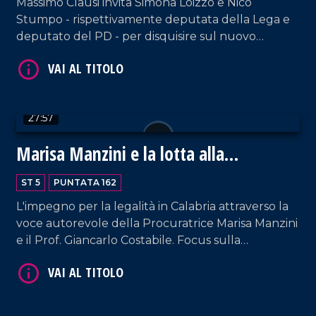
Massimo Clausi invita Simona Loizzo e Nico
Stumpo - rispettivamente deputata della Lega e
deputato del PD - per disquisire sul nuovo
decreto sicurezza che ha destato non poche
polemiche.
27:57
Marisa Manzini e la lotta alla
VAI AL TITOLO
'Ndrangheta
ST 5
PUNTATA 162
L'impegno per la legalità in Calabria attraverso la
voce autorevole della Procuratrice Marisa Manzini
e il Prof. Giancarlo Costabile. Focus sulla
responsabilità delle donne nella trasmissione dei
valori e sulla necessità di costruire una vera e
propria pedagogia dell'antimafia. Conduzione a
cura di Pier Paolo Cambareri.
VAI AL TITOLO