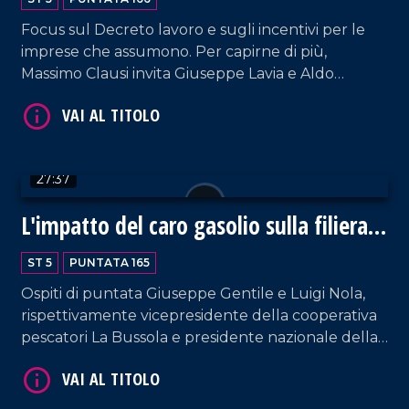
Focus sul Decreto lavoro e sugli incentivi per le
imprese che assumono. Per capirne di più,
Massimo Clausi invita Giuseppe Lavia e Aldo
Ferrara, rispettivamente segretario regionale della
CISL e presidente regionale di Confindustria.
27:37
VAI AL TITOLO
L'impatto del caro gasolio sulla filiera
alimentare
ST 5
PUNTATA 165
Ospiti di puntata Giuseppe Gentile e Luigi Nola,
rispettivamente vicepresidente della cooperativa
pescatori La Bussola e presidente nazionale della
sezione Agrumicola di Confagricoltura. Focus
sulle ripercussione della guerra in Medioriente
sull'economia calabrese.
VAI AL TITOLO