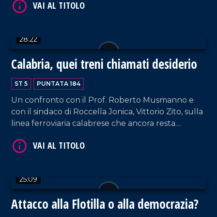
Fausto Orsomarso, senatore di Fratelli d'Italia, e
Flavio Stasi, sindaco di Corigliano Rossano.
VAI AL TITOLO
28:22
Calabria, quei treni chiamati desiderio
ST 5
PUNTATA 184
Un confronto con il Prof. Roberto Musmanno e
con il sindaco di Roccella Jonica, Vittorio Zito, sulla
linea ferroviaria calabrese che ancora resta
VAI AL TITOLO
carente nonostante gli annunci del Governo.
25:09
Attacco alla Flotilla o alla democrazia?