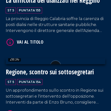
La difficoltà dei dializzati nel Reggino
Approfondimento in esterna a cura di Francesco
La Luna.
ST 5
PUNTATA 155
La provincia di Reggio Calabria soffre la carenza di
posti dialisi nelle strutture sanitarie pubbliche.
Intervengono il direttore generale dell'Azienda
Sanitaria Lucia De Furia; il presidente provinciale di
FINTRED, Francesco Puntillo; il professor Luca De
Nicola, presidente della Società Italiana di
VAI AL TITOLO
Nefrologia. Aperta parentesi anche sulla
28:36
diffusione del morbillo nel Reggino, con
commenti da parte del dirigente medico del
Regione, scontro sui sottosegretari
servizio di igiene e prevenzione dell'Asp di
Cosenza, Rossella Zucco. Approfondimento in
ST 5
PUNTATA 154
esterna a cura di Claudio Labate.
Un approfondimento sullo scontro in Regione sui
sottosegretari e l'intervento dell'opposizione.
Interventi da parte di Enzo Bruno, consigliere
VAI AL TITOLO
regionale del gruppo Tridico Presidente, e Marco