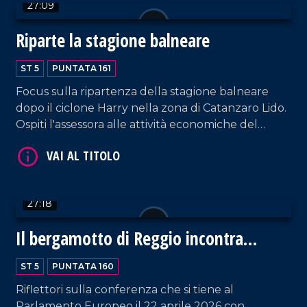
27:09
Riparte la stagione balneare
ST 5
PUNTATA 161
Focus sulla ripartenza della stagione balneare
dopo il ciclone Harry nella zona di Catanzaro Lido.
Ospiti l'assessora alle attività economiche del
comune di Catanzaro, Giuliana Furrer, e la
VAI AL TITOLO
rappresentante del sindacato balneari e
proprietaria di uno degli stabilimenti danneggiati
dal maltempo, Anna De Fazio. Partecipa, inoltre,
27:18
Giancarlo Formica, referente di Federalberghi per
la provincia di Cosenza. Spazio anche agli
Il bergamotto di Reggio incontra
aggiornamenti sulle condizioni della piccola Maria
l'Europa
Luce. Approfondimento in esterna a cura di Nico
ST 5
PUNTATA 160
De Luca.
Riflettori sulla conferenza che si tiene al
VAI AL TITOLO
Parlamento Europeo il 22 aprile 2026 con