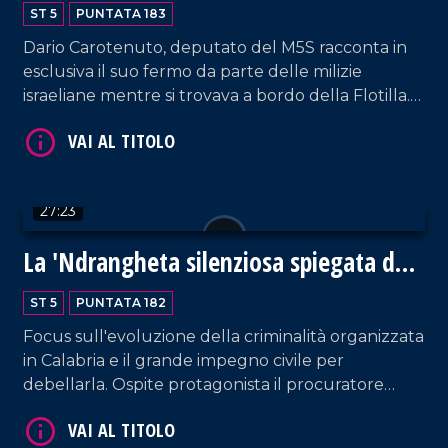
ST 5
PUNTATA 183
VAI AL TITOLO
Dario Carotenuto, deputato del M5S racconta in
esclusiva il suo fermo da parte delle milizie
israeliane mentre si trovava a bordo della Flotilla.
In studio anche l'ex deputata del PD, Enza Bruno
Bossio, per fare il punto su quanto ancora sta
succedendo a Gaza.
27:23
La 'Ndrangheta silenziosa spiegata da
VAI AL TITOLO
Borrelli
ST 5
PUNTATA 182
Focus sull'evoluzione della criminalità organizzata
in Calabria e il grande impegno civile per
debellarla. Ospite protagonista il procuratore
capo di Reggio Calabria, Giuseppe Borrelli. Analisi
contornata dai commenti del prof. Costabile.