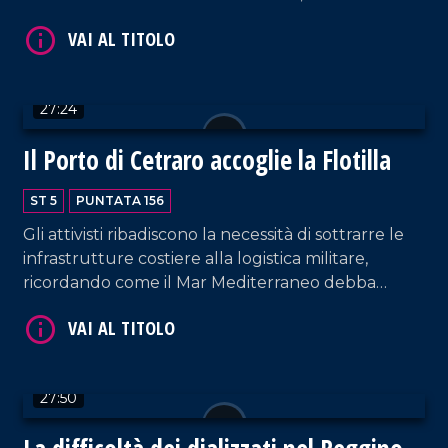
prima linea nel contrasto alle organizzazioni
criminali, soprattutto nel Vibonese. La conduzione
di Pier Paolo Cambareri è arricchita dall'intervento
del Professore Giancarlo Costabile.
27:24
Il Porto di Cetraro accoglie la Flotilla
VAI AL TITOLO
ST 5
PUNTATA 156
Gli attivisti ribadiscono la necessità di sottrarre le
infrastrutture costiere alla logistica militare,
ricordando come il Mar Mediterraneo debba
essere considerato uno spazio comune tra i popoli.
Interventi da parte del sindaco di Cetraro,
Giuseppe Aieta; della docente dell'UNICAL
Donatella Loprieno, delegata dell'ateneo di
27:50
Arcavacata per l'accesso e il sostegno agli studenti
VAI AL TITOLO
rifugiati; del giornalista palestinese Bassam Saleh.