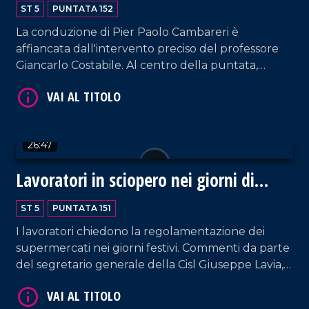
ST 5
PUNTATA 152
La conduzione di Pier Paolo Cambareri è
affiancata dall'intervento preciso del professore
Giancarlo Costabile. Al centro della puntata,
l'esperienza professionale nel contrasto alla
'Ndrangheta da parte del procuratore capo di
Crotone, Domenico Guarascio.
VAI AL TITOLO
26:47
Lavoratori in sciopero nei giorni di
festa
ST 5
PUNTATA 151
I lavoratori chiedono la regolamentazione dei
supermercati nei giorni festivi. Commenti da parte
del segretario generale della Cisl Giuseppe Lavia,
di Giuseppe Vercelli della Filcams Cgil e del
VAI AL TITOLO
sociologo Fulvio D'Ascola.