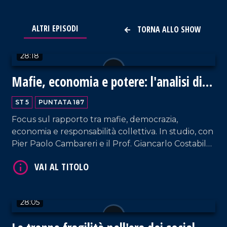
VAI AL TITOLO
ALTRI EPISODI
TORNA ALLO SHOW
28:18
Mafie, economia e potere: l'analisi di
Nicaso
ST 5
PUNTATA 187
Focus sul rapporto tra mafie, democrazia,
economia e responsabilità collettiva. In studio, con
VAI AL TITOLO
Pier Paolo Cambareri e il Prof. Giancarlo Costabile,
il docente universitario Antonio Nicaso, storico e
tra i massimi studiosi delle mafie a livello
internazionale.
28:05