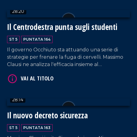
28:20
Il Centrodestra punta sugli studenti
ST 5
PUNTATA 164
Il governo Occhiuto sta attuando una serie di
strategie per frenare la fuga di cervelli. Massimo
Clausi ne analizza l'efficacia insieme al
VAI AL TITOLO
capogruppo regionale di FdI, Angelo Brutto
(relatore della nuova legge sulle borse di studio)
e, in collegamento, Carlo Mascherpa, studente di
giurisprudenza a Trento.
28:14
Il nuovo decreto sicurezza
ST 5
PUNTATA 163
VAI AL TITOLO