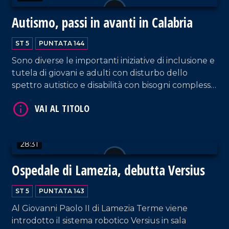
Autismo, passi in avanti in Calabria
ST 5
PUNTATA 144
Sono diverse le importanti iniziative di inclusione e
tutela di giovani e adulti con disturbo dello
spettro autistico e disabilità con bisogni complessi.
VAI AL TITOLO
Ospite l'assessore regionale al welfare e
all'inclusione sociale, Pasqualina Straface.
Interventi da parte di Luigi Lupo, presidente
dell'associazione Calcia l'autismo, mentre in
28:31
collegamento dalla sede dell'associazione "Il volo
delle Farfalle" ascoltiamo le testimonianze di
Ospedale di Lamezia, debutta Versius
famiglie e volontari. Approfondimento da Reggio
Calabria a cura di Elisa Barresi.
ST 5
PUNTATA 143
VAI AL TITOLO
Al Giovanni Paolo II di Lamezia Terme viene
introdotto il sistema robotico Versius in sala