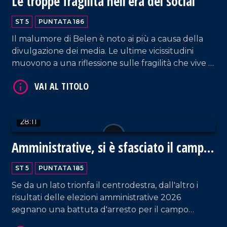
Le troppe fragilità nell'era dei social
VAI AL TITOLO
ST 5
PUNTATA 186
Il malumore di Belen è noto ai più a causa della
divulgazione dei media. Le ultime vicissitudini
muovono a una riflessione sulle fragilità che vive la
società attuale, indipendentemente da fama e
soldi. Ne parliamo con Alfonso Amendola, docente
di sociologia dei processi culturali dell'università di
Salerno, e Bianca Rende, consigliera comunale di
28:11
Cosenza.
VAI AL TITOLO
Amministrative, si è sfasciato il campo
largo
ST 5
PUNTATA 185
Se da un lato trionfa il centrodestra, dall'altro i
risultati delle elezioni amministrative 2026
segnano una battuta d'arresto per il campo
progressista. Discutiamo dei nuovi scenari con