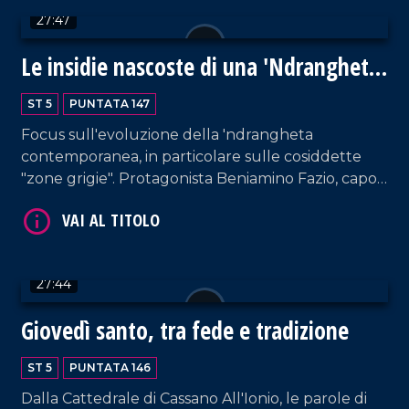
collegamento interviene lo stesso regista, Giulio
27:47
Base.
Le insidie nascoste di una 'Ndrangheta
in evoluzione
ST 5
PUNTATA 147
Focus sull'evoluzione della 'ndrangheta
contemporanea, in particolare sulle cosiddette
VAI AL TITOLO
"zone grigie". Protagonista Beniamino Fazio, capo
centro della Direzione investigativa antimafia di
Catanzaro, figura di primo piano nell'azione di
contrasto alla criminalità organizzata. In studio
anche il professor Giancarlo Costabile, docente di
27:44
Pedagogia dell'Antimafia all'Università della
Calabria. Conduzione di Pier Paolo Cambareri.
Giovedì santo, tra fede e tradizione
VAI AL TITOLO
ST 5
PUNTATA 146
Dalla Cattedrale di Cassano All'Ionio, le parole di