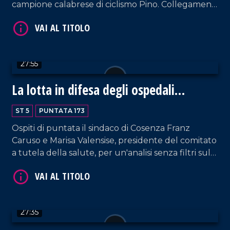
campione calabrese di ciclismo Pino. Collegamenti
VAI AL TITOLO
con la partenza del giro a cura di Nico De Luca.
27:55
La lotta in difesa degli ospedali
calabresi
ST 5
PUNTATA 173
VAI AL TITOLO
Ospiti di puntata il sindaco di Cosenza Franz
Caruso e Marisa Valensise, presidente del comitato
a tutela della salute, per un'analisi senza filtri sulla
situazione ospedaliera nel Cosentino.
27:35