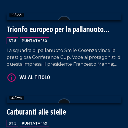
27:23
Trionfo europeo per la pallanuoto
femminile
ST 5
PUNTATA 150
La squadra di pallanuoto Smile Cosenza vince la
VAI AL TITOLO
prestigiosa Conference Cup. Voce ai protagonisti di
questa impresa: il presidente Francesco Manna;
l'allenatore Gaetano Occhione; i vertici societari; le
ragazze vincitrici. Spazio anche alla situazione del
Cosenza Calcio. Approfondimento in esterna a
cura di Patrizia De Napoli.
27:46
Carburanti alle stelle
VAI AL TITOLO
ST 5
PUNTATA 149