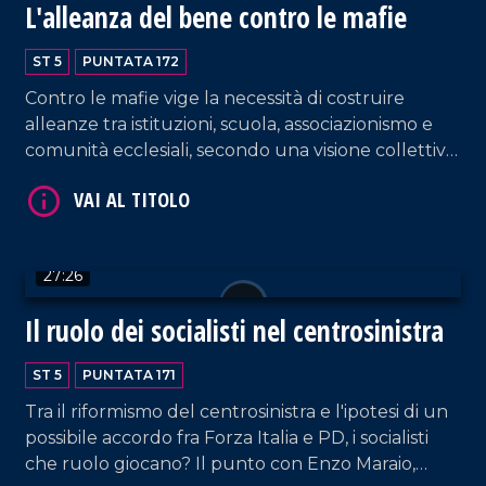
L'alleanza del bene contro le mafie
VAI AL TITOLO
ST 5
PUNTATA 172
Contro le mafie vige la necessità di costruire
alleanze tra istituzioni, scuola, associazionismo e
comunità ecclesiali, secondo una visione collettiva
capace di incidere nel lungo periodo. Al centro
del dibattito Mons. Francesco Savino, vescovo
della Diocesi di Cassano allo Ionio e vicepresidente
nazionale della Conferenza episcopale italiana per
VAI AL TITOLO
27:26
il Mezzogiorno. In studio, insieme a Pier Paolo
Cambareri, il prof. Giancarlo Costabile.
Il ruolo dei socialisti nel centrosinistra
ST 5
PUNTATA 171
Tra il riformismo del centrosinistra e l'ipotesi di un
possibile accordo fra Forza Italia e PD, i socialisti
che ruolo giocano? Il punto con Enzo Maraio,