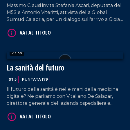
Massimo Clausi invita Stefania Ascari, deputata del
VAI AL TITOLO
M5S e Antonio Viteritti, attivista della Global
Sumud Calabria, per un dialogo sull'arrivo a Gioia
Tauro di container sospettati di contenere
materiale atto a produrre armi per Israele.
Quest'ultimo, nel frattempo, ha intercettato la
Flotilla e fermato 29 italiani.
27:34
La sanità del futuro
VAI AL TITOLO
ST 5
PUNTATA 179
Il futuro della sanità è nelle mani della medicina
digitale? Ne parliamo con Vitaliano De Salazar,
direttore generale dell'azienda ospedaliera e
commissario dell'Asp di Cosenza, e Rubens Curia
della Comunità competente.