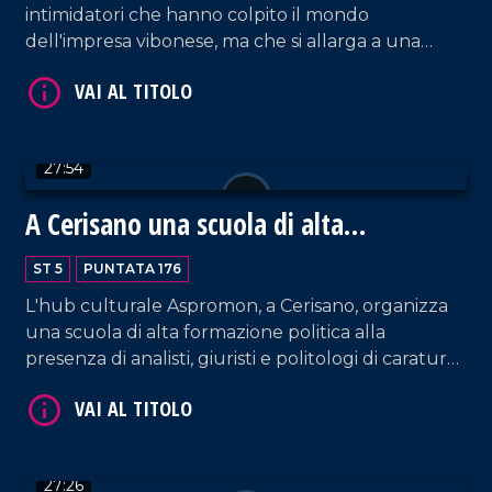
intimidatori che hanno colpito il mondo
VAI AL TITOLO
dell'impresa vibonese, ma che si allarga a una
riflessione più ampia sul rapporto tra criminalità
organizzata, libertà economica, isolamento sociale
e responsabilità collettiva. Al centro della
trasmissione le testimonianze dirette degli
27:54
imprenditori Domenico Fiorillo, titolare della
Kernel, e Costantino Foti della Sud Edil Ferro. Ad
A Cerisano una scuola di alta
accompagnare l'analisi della puntata, l'intervento
formazione politica
del professor Giancarlo Costabile, docente di
VAI AL TITOLO
ST 5
PUNTATA 176
Pedagogia dell'Antimafia all'Università della
Calabria.
L'hub culturale Aspromon, a Cerisano, organizza
una scuola di alta formazione politica alla
presenza di analisti, giuristi e politologi di caratura
nazionale. Ne parliamo con Mimmo Talarico,
direttore della Scuola, e Francesco Raniolo,
professore di Scienze Politiche dell'Unical.
27:26