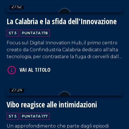
27:52
VAI AL TITOLO
La Calabria e la sfida dell'Innovazione
ST 5
PUNTATA 178
Focus sul Digital Innovation Hub, il primo centro
creato da Confindustria Calabria dedicato all'alta
tecnologia, per contrastare la fuga di cervelli dalla
regione. Ne discutiamo con Fortunato Amarelli,
presidente del DIH regionale, e Francesco
VAI AL TITOLO
Genovese, presidente del Polo Italiano lavoro e
formazione di Confindustria.
27:24
Vibo reagisce alle intimidazioni
ST 5
PUNTATA 177
Un approfondimento che parte dagli episodi