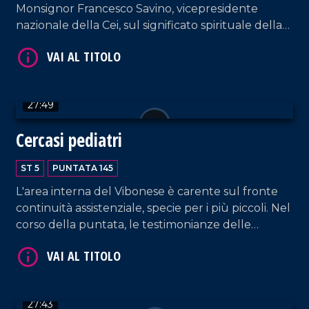
Monsignor Francesco Savino, vicepresidente
nazionale della Cei, sul significato spirituale della
resurrezione di Cristo nell'ambito di un contesto
internazionale estremamente instabile a causa
della guerra. Interventi anche da parte
dell'antropologo Mauro Francesco Minervino e
27:49
dell'esperto di demologia Leonardo Alario. Aperta
VAI AL TITOLO
parentesi anche sui rincari delle uova di cioccolato
Cercasi pediatri
con il segretario regionale di Udicon, Nico
Iamundo. Approfondimento in esterna a cura di
ST 5
PUNTATA 145
Franco Sangiovanni.
L'area interna del Vibonese è carente sul fronte
continuità assistenziale, specie per i più piccoli. Nel
corso della puntata, le testimonianze delle
famiglie di Dasà in difficoltà. Ospite Antonio
Salvatore Gurnari, segretario regionale
Federazione Italiana dei Medici Pediatri.
VAI AL TITOLO
Approfondimento in esterna a cura di Stefano
27:43
Mandarano.