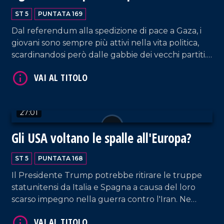
VAI AL TITOLO
ST 5
PUNTATA 169
Dal referendum alla spedizione di pace a Gaza, i
giovani sono sempre più attivi nella vita politica,
scardinandosi però dalle gabbie dei vecchi partiti.
Ne parliamo insieme a Nicola Caruso, esecutivo
nazionale Gioventù nazionale, e Francesco
Mendicino, segretario regionale Giovani
Democratici Calabria.
27:01
VAI AL TITOLO
Gli USA voltano le spalle all'Europa?
ST 5
PUNTATA 168
Il Presidente Trump potrebbe ritirare le truppe
statunitensi da Italia e Spagna a causa del loro
scarso impegno nella guerra contro l'Iran. Ne
parliamo con Gianfranco Pasquino, professore
emerito di Scienza della Politica, e Marco