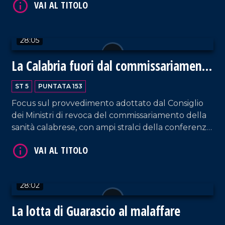
Polimeni di Forza Italia in rappresentanza della
maggioranza. Approfondimento in esterna a cura
di Bruno Mirante.
28:05
La Calabria fuori dal commissariamento
della Sanità
ST 5
PUNTATA 153
VAI AL TITOLO
Focus sul provvedimento adottato dal Consiglio
dei Ministri di revoca del commissariamento della
sanità calabrese, con ampi stralci della conferenza
stampa sull'argomento presieduta dal
governatore Roberto Occhiuto. Intervento da
parte del Segretario Nazionale dell'Anaao-
Assomed Pierino Di Silverio.
28:02
La lotta di Guarascio al malaffare
VAI AL TITOLO