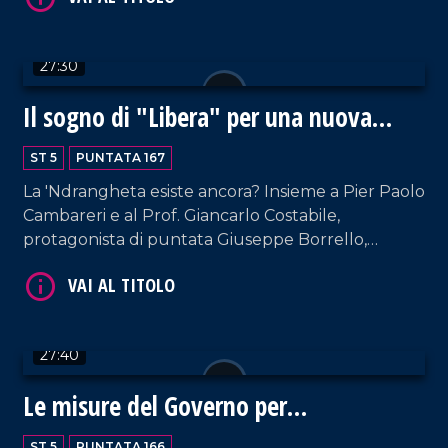
VAI AL TITOLO
Roviniello, ordinario storia contemporanea Unical.
27:30
Il sogno di "Libera" per una nuova
Calabria
ST 5
PUNTATA 167
La 'Ndrangheta esiste ancora? Insieme a Pier Paolo
Cambareri e al Prof. Giancarlo Costabile,
VAI AL TITOLO
protagonista di puntata Giuseppe Borrello,
referente regionale di "Libera" e già referente
provinciale durante lo scoppio dell'inchiesta
Rinascita Scott nel Vibonese.
27:40
Le misure del Governo per
l'occupazione
VAI AL TITOLO
ST 5
PUNTATA 166