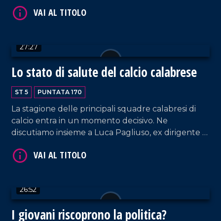
segretario nazionale del Psi, e Luigi Incarnato,
VAI AL TITOLO
segretario regionale del Partito Socialista Italiano.
27:27
Lo stato di salute del calcio calabrese
ST 5
PUNTATA 170
La stagione delle principali squadre calabresi di
VAI AL TITOLO
calcio entra in un momento decisivo. Ne
discutiamo insieme a Luca Pagliuso, ex dirigente di
Cosenza calcio e Spal e a Pietro Scognamiglio,
giornalista della Gazzetta dello Sport.
26:52
I giovani riscoprono la politica?