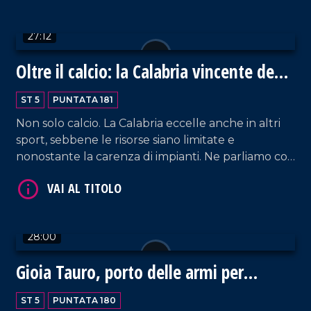
Conduzione a cura di Pier Paolo Cambareri.
VAI AL TITOLO
27:12
Oltre il calcio: la Calabria vincente degli
altri sport
ST 5
PUNTATA 181
Non solo calcio. La Calabria eccelle anche in altri
sport, sebbene le risorse siano limitate e
nonostante la carenza di impianti. Ne parliamo con
Fabio Lorenzi, direttore sportivo della Pirossigeno
VAI AL TITOLO
Basket Cosenza, e Billy Gurnari, direttore tecnico
di Domotek Reggio Calabria.
28:00
Gioia Tauro, porto delle armi per
Israele?
ST 5
PUNTATA 180