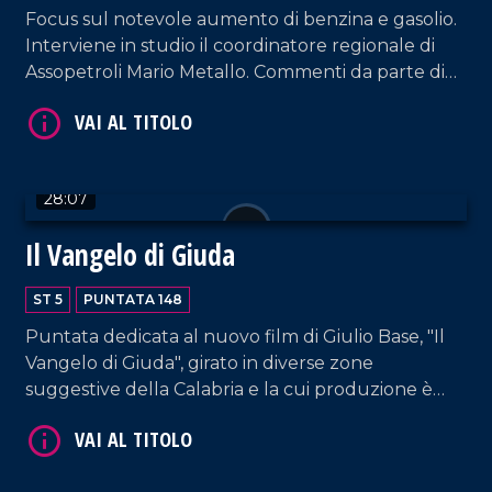
Focus sul notevole aumento di benzina e gasolio.
Interviene in studio il coordinatore regionale di
Assopetroli Mario Metallo. Commenti da parte di
Giuseppe Febert, vicepresidente della locale sede
di Confindustria; Jessica Mittica, una delle titolari
dell'omonima azienda di logistica di Gioiosa Jonica;
Samuele Furfaro (impresa FMB TUBES di
28:07
VAI AL TITOLO
Polistena); Valerio Labate di Nucera Trasporti.
Approfondimento in esterna a cura di Anna Foti.
Il Vangelo di Giuda
ST 5
PUNTATA 148
Puntata dedicata al nuovo film di Giulio Base, "Il
Vangelo di Giuda", girato in diverse zone
suggestive della Calabria e la cui produzione è
sostenuta dalla Calabria Film Commission. Ospiti il
direttore di Calabria Film Commission Giampaolo
VAI AL TITOLO
Calabrese e il sindaco di Cleto Armando Bossio. In