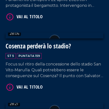
protagonista il bergamotto. Intervengono in
puntata: l'europarlamentare Denis Nesci;
Giovanna Russo, garante dei diritti dei detenuti; il
professore Rosario Previtera; il biologo
nutrizionista Antonio Galatà e lo chef Vincenzo
28:06
Cannatà. Approfondimento in esterna a cura di
Elisa Barresi.
Cosenza perderà lo stadio?
VAI AL TITOLO
ST 5
PUNTATA 159
Focus sul ritiro della concessione dello stadio San
Vito-Marulla. Quali potrebbero essere le
conseguenze sul Cosenza? Il punto con Salvatore
Bruno che ospita l'ex patron Paolo Fabiano
Pagliuso; l'esperto di regolamenti federali Bruno
Iovino e il giornalista della Gazzetta dello Sport
Valter Leone.
28:21
VAI AL TITOLO