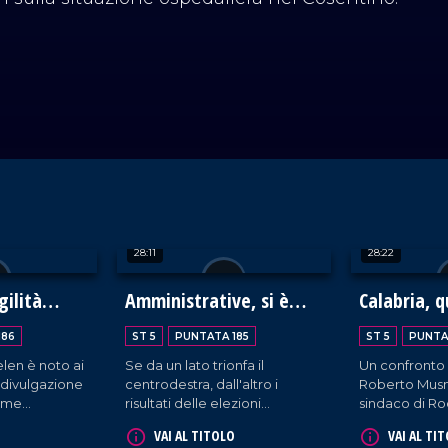
28:11
28:22
gilità
Amministrative, si è
Calabria, q
ocial
sfasciato il campo largo
chiamati d
186
ST 5
PUNTATA 185
ST 5
PUNTA
len è noto ai
Se da un lato trionfa il
Un confronto c
 divulgazione
centrodestra, dall'altro i
Roberto Musm
time
risultati delle elezioni
sindaco di Ro
ovono a una
amministrative 2026 segnano
Vittorio Zito, 
VAI AL TITOLO
VAI AL TI
ragilità che
una battuta d'arresto per il
ferroviaria c