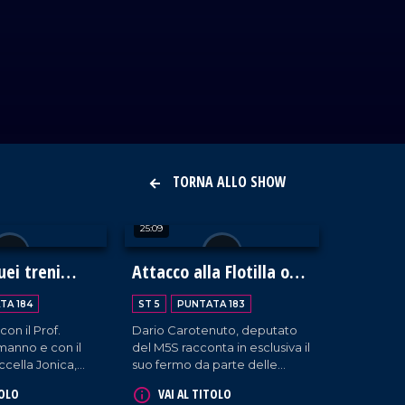
TORNA ALLO SHOW
25:09
uei treni
Attacco alla Flotilla o
esiderio
alla democrazia?
TA 184
ST 5
PUNTATA 183
on il Prof.
Dario Carotenuto, deputato
anno e con il
del M5S racconta in esclusiva il
ccella Jonica,
suo fermo da parte delle
sulla linea
milizie israeliane mentre si
TOLO
VAI AL TITOLO
alabrese che
trovava a bordo della Flotilla.