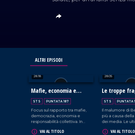
ALTRI EPISODI
28:18
28:05
Mafie, economia e
Le troppe fra
potere: l'analisi di
nell'era dei s
ST 5
PUNTATA 187
ST 5
PUNTATA 
Nicaso
Focus sul rapporto tra mafie,
Il malumore di Be
democrazia, economia e
più a causa della
responsabilità collettiva. In
dei media. Le ul
studio, con Pier Paolo
vicissitudini mu
VAI AL TITOLO
VAI AL TITOLO
Cambareri e il Prof. Giancarlo
riflessione sulle f