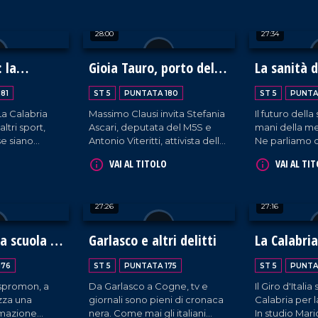
tuale,
campo progressista.
ancora resta 
nte da fama
Discutiamo dei nuovi scenari
nonostante gl
28:00
27:34
iamo con
con Fausto Orsomarso,
Governo.
a, docente di
senatore di Fratelli d'Italia, e
ocessi
Flavio Stasi, sindaco di
: la
Gioia Tauro, porto delle
La sanità 
ersità di
Corigliano Rossano.
ente degli
armi per Israele?
a Rende,
81
ST 5
PUNTATA 180
ST 5
PUNTA
nale di
La Calabria
Massimo Clausi invita Stefania
Il futuro della
ltri sport,
Ascari, deputata del M5S e
mani della me
se siano
Antonio Viteritti, attivista della
Ne parliamo c
ante la
Global Sumud Calabria, per un
Salazar, dire
VAI AL TITOLO
VAI AL TI
ti. Ne
dialogo sull'arrivo a Gioia
dell'azienda 
io Lorenzi,
Tauro di container sospettati
commissario d
o della
di contenere materiale atto a
Cosenza, e Ru
27:26
27:16
ket Cosenza,
produrre armi per Israele.
Comunità co
irettore
Quest'ultimo, nel frattempo,
tek Reggio
ha intercettato la Flotilla e
a scuola di
Garlasco e altri delitti
La Calabria
fermato 29 italiani.
ne politica
rosa
176
ST 5
PUNTATA 175
ST 5
PUNTA
Aspromon, a
Da Garlasco a Cogne, tv e
Il Giro d'Italia
zza una
giornali sono pieni di cronaca
Calabria per 
rmazione
nera. Come mai gli italiani
In studio Mari