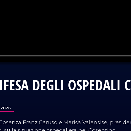
IFESA DEGLI OSPEDALI 
5/2026
i Cosenza Franz Caruso e Marisa Valensise, preside
tri sulla situazione ospedaliera nel Cosentino.