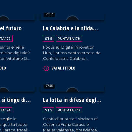
carente
In studio anche l'ex deputata
i annunci del
del PD, Enza Bruno Bossio,
27:52
per fare il punto su quanto
ancora sta succedendo a
Gaza.
del futuro
La Calabria e la sfida
dell'Innovazione
TA 179
ST 5
PUNTATA 178
 sanità è nelle
Focus sul Digital Innovation
dicina digitale?
Hub, il primo centro creato da
on Vitaliano De
Confindustria Calabria
ttore generale
dedicato all'alta tecnologia,
TOLO
VAI AL TITOLO
ospedaliera e
per contrastare la fuga di
ell'Asp di
cervelli dalla regione. Ne
bens Curia della
discutiamo con Fortunato
27:55
mpetente.
Amarelli, presidente del DIH
regionale, e Francesco
Genovese, presidente del
 si tinge di
La lotta in difesa degli
Polo Italiano lavoro e
ospedali calabresi
formazione di Confindustria.
TA 174
ST 5
PUNTATA 173
 sceglie la
Ospiti di puntata il sindaco di
la quarta tappa.
Cosenza Franz Caruso e
o Faraca, fratello
Marisa Valensise, presidente