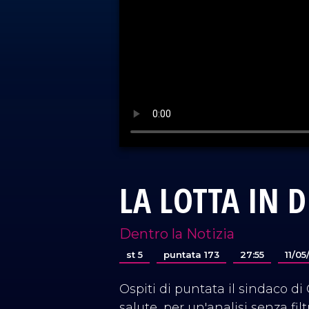
LA LOTTA IN D
Dentro la Notizia
st 5
puntata 173
27:55
11/0
Ospiti di puntata il sindaco d
salute, per un'analisi senza fil