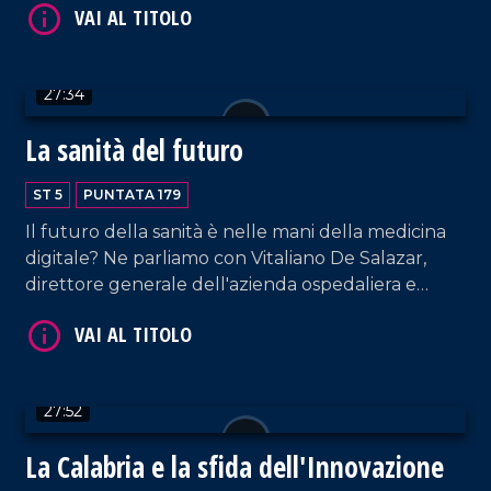
materiale atto a produrre armi per Israele.
Quest'ultimo, nel frattempo, ha intercettato la
Flotilla e fermato 29 italiani.
27:34
La sanità del futuro
VAI AL TITOLO
ST 5
PUNTATA 179
Il futuro della sanità è nelle mani della medicina
digitale? Ne parliamo con Vitaliano De Salazar,
direttore generale dell'azienda ospedaliera e
commissario dell'Asp di Cosenza, e Rubens Curia
della Comunità competente.
27:52
VAI AL TITOLO
La Calabria e la sfida dell'Innovazione