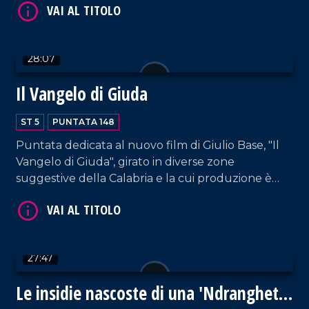
di Confindustria; Jessica Mittica, una delle titolari
dell'omonima azienda di logistica di Gioiosa Jonica;
Samuele Furfaro (impresa FMB TUBES di
28:07
Polistena); Valerio Labate di Nucera Trasporti.
VAI AL TITOLO
Approfondimento in esterna a cura di Anna Foti.
Il Vangelo di Giuda
ST 5
PUNTATA 148
Puntata dedicata al nuovo film di Giulio Base, "Il
Vangelo di Giuda", girato in diverse zone
suggestive della Calabria e la cui produzione è
sostenuta dalla Calabria Film Commission. Ospiti il
direttore di Calabria Film Commission Giampaolo
Calabrese e il sindaco di Cleto Armando Bossio. In
VAI AL TITOLO
collegamento interviene lo stesso regista, Giulio
27:47
Base.
Le insidie nascoste di una 'Ndrangheta