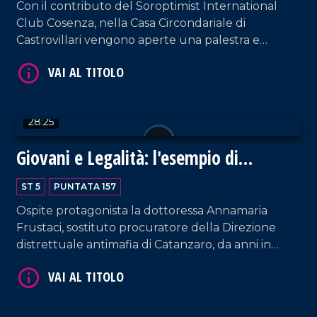
Con il contributo del Soroptimist International
Club Cosenza, nella Casa Circondariale di
Castrovillari vengono aperte una palestra e
un'area benessere per i detenuti. Nel corso della
puntata, intervengono: il direttore del carcere
Giuseppe Carrà; Francesco Ciccone, segretario
VAI AL TITOLO
regionale del Sappe; il presidente della Camera
28:25
Penale di Reggio Calabria, Francesco Siclari.
Giovani e Legalità: l'esempio di
Annamaria Frustaci
ST 5
PUNTATA 157
Ospite protagonista la dottoressa Annamaria
Frustaci, sostituto procuratore della Direzione
distrettuale antimafia di Catanzaro, da anni in
VAI AL TITOLO
prima linea nel contrasto alle organizzazioni
criminali, soprattutto nel Vibonese. La conduzione
di Pier Paolo Cambareri è arricchita dall'intervento
del Professore Giancarlo Costabile.