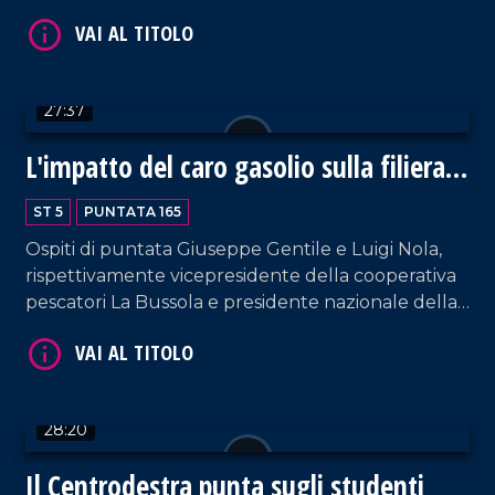
Ferrara, rispettivamente segretario regionale della
CISL e presidente regionale di Confindustria.
27:37
L'impatto del caro gasolio sulla filiera
VAI AL TITOLO
alimentare
ST 5
PUNTATA 165
Ospiti di puntata Giuseppe Gentile e Luigi Nola,
rispettivamente vicepresidente della cooperativa
pescatori La Bussola e presidente nazionale della
sezione Agrumicola di Confagricoltura. Focus
sulle ripercussione della guerra in Medioriente
sull'economia calabrese.
VAI AL TITOLO
28:20
Il Centrodestra punta sugli studenti