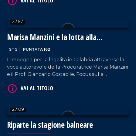
polemiche.
27:57
Marisa Manzini e la lotta alla
VAI AL TITOLO
'Ndrangheta
ST 5
PUNTATA 162
L'impegno per la legalità in Calabria attraverso la
voce autorevole della Procuratrice Marisa Manzini
e il Prof. Giancarlo Costabile. Focus sulla
responsabilità delle donne nella trasmissione dei
valori e sulla necessità di costruire una vera e
propria pedagogia dell'antimafia. Conduzione a
cura di Pier Paolo Cambareri.
27:09
VAI AL TITOLO
Riparte la stagione balneare