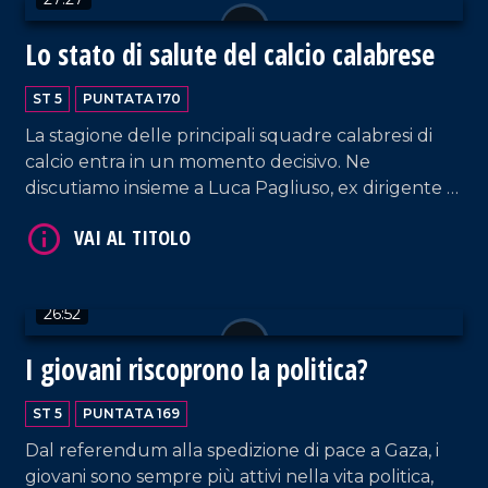
Lo stato di salute del calcio calabrese
ST 5
PUNTATA 170
La stagione delle principali squadre calabresi di
calcio entra in un momento decisivo. Ne
VAI AL TITOLO
discutiamo insieme a Luca Pagliuso, ex dirigente di
Cosenza calcio e Spal e a Pietro Scognamiglio,
giornalista della Gazzetta dello Sport.
26:52
I giovani riscoprono la politica?
VAI AL TITOLO
ST 5
PUNTATA 169
Dal referendum alla spedizione di pace a Gaza, i
giovani sono sempre più attivi nella vita politica,