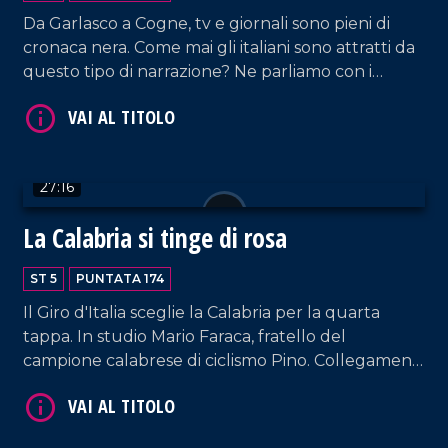
Da Garlasco a Cogne, tv e giornali sono pieni di
cronaca nera. Come mai gli italiani sono attratti da
questo tipo di narrazione? Ne parliamo con i
penalisti Marcello Manna e Roberto Le Pera.
VAI AL TITOLO
27:16
La Calabria si tinge di rosa
ST 5
PUNTATA 174
Il Giro d'Italia sceglie la Calabria per la quarta
tappa. In studio Mario Faraca, fratello del
campione calabrese di ciclismo Pino. Collegamenti
con la partenza del giro a cura di Nico De Luca.
VAI AL TITOLO