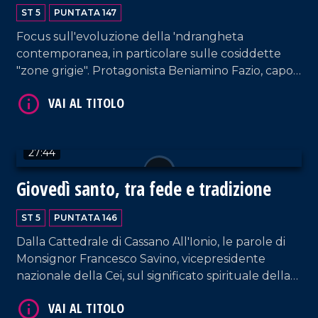
in evoluzione
ST 5
PUNTATA 147
Focus sull'evoluzione della 'ndrangheta
contemporanea, in particolare sulle cosiddette
"zone grigie". Protagonista Beniamino Fazio, capo
VAI AL TITOLO
centro della Direzione investigativa antimafia di
Catanzaro, figura di primo piano nell'azione di
contrasto alla criminalità organizzata. In studio
anche il professor Giancarlo Costabile, docente di
27:44
Pedagogia dell'Antimafia all'Università della
Calabria. Conduzione di Pier Paolo Cambareri.
Giovedì santo, tra fede e tradizione
ST 5
PUNTATA 146
VAI AL TITOLO
Dalla Cattedrale di Cassano All'Ionio, le parole di
Monsignor Francesco Savino, vicepresidente
nazionale della Cei, sul significato spirituale della
resurrezione di Cristo nell'ambito di un contesto
internazionale estremamente instabile a causa