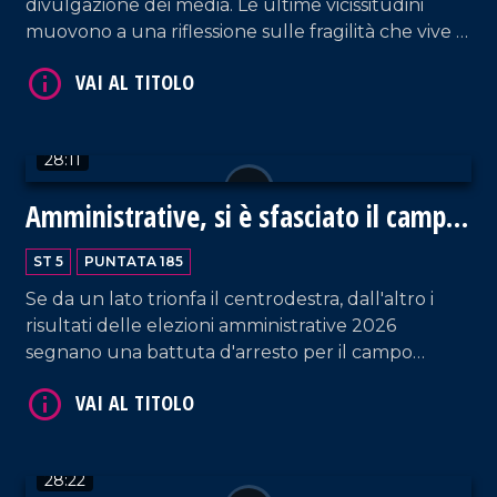
divulgazione dei media. Le ultime vicissitudini
muovono a una riflessione sulle fragilità che vive la
società attuale, indipendentemente da fama e
soldi. Ne parliamo con Alfonso Amendola, docente
di sociologia dei processi culturali dell'università di
Salerno, e Bianca Rende, consigliera comunale di
28:11
Cosenza.
Amministrative, si è sfasciato il campo
VAI AL TITOLO
largo
ST 5
PUNTATA 185
Se da un lato trionfa il centrodestra, dall'altro i
risultati delle elezioni amministrative 2026
segnano una battuta d'arresto per il campo
progressista. Discutiamo dei nuovi scenari con
Fausto Orsomarso, senatore di Fratelli d'Italia, e
Flavio Stasi, sindaco di Corigliano Rossano.
VAI AL TITOLO
28:22