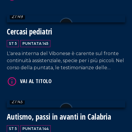
della guerra. Interventi anche da parte
dell'antropologo Mauro Francesco Minervino e
27:49
dell'esperto di demologia Leonardo Alario. Aperta
parentesi anche sui rincari delle uova di cioccolato
Cercasi pediatri
VAI AL TITOLO
con il segretario regionale di Udicon, Nico
Iamundo. Approfondimento in esterna a cura di
ST 5
PUNTATA 145
Franco Sangiovanni.
L'area interna del Vibonese è carente sul fronte
continuità assistenziale, specie per i più piccoli. Nel
corso della puntata, le testimonianze delle
famiglie di Dasà in difficoltà. Ospite Antonio
Salvatore Gurnari, segretario regionale
Federazione Italiana dei Medici Pediatri.
Approfondimento in esterna a cura di Stefano
VAI AL TITOLO
27:43
Mandarano.
Autismo, passi in avanti in Calabria
ST 5
PUNTATA 144