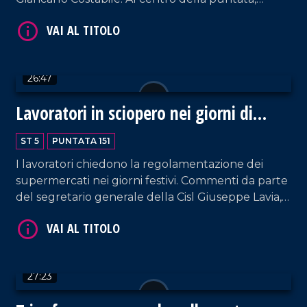
l'esperienza professionale nel contrasto alla
'Ndrangheta da parte del procuratore capo di
Crotone, Domenico Guarascio.
26:47
VAI AL TITOLO
Lavoratori in sciopero nei giorni di
festa
ST 5
PUNTATA 151
I lavoratori chiedono la regolamentazione dei
supermercati nei giorni festivi. Commenti da parte
del segretario generale della Cisl Giuseppe Lavia,
di Giuseppe Vercelli della Filcams Cgil e del
sociologo Fulvio D'Ascola.
VAI AL TITOLO
27:23