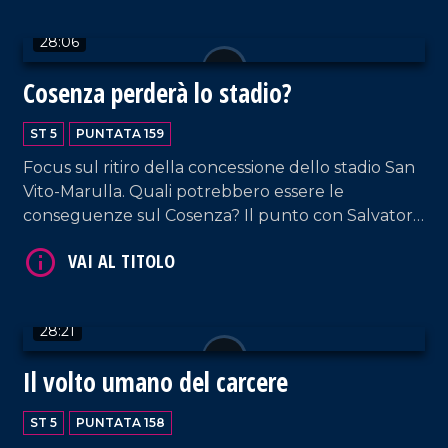
nutrizionista Antonio Galatà e lo chef Vincenzo
28:06
Cannatà. Approfondimento in esterna a cura di
Elisa Barresi.
Cosenza perderà lo stadio?
VAI AL TITOLO
ST 5
PUNTATA 159
Focus sul ritiro della concessione dello stadio San
Vito-Marulla. Quali potrebbero essere le
conseguenze sul Cosenza? Il punto con Salvatore
Bruno che ospita l'ex patron Paolo Fabiano
Pagliuso; l'esperto di regolamenti federali Bruno
Iovino e il giornalista della Gazzetta dello Sport
Valter Leone.
28:21
VAI AL TITOLO
Il volto umano del carcere
ST 5
PUNTATA 158