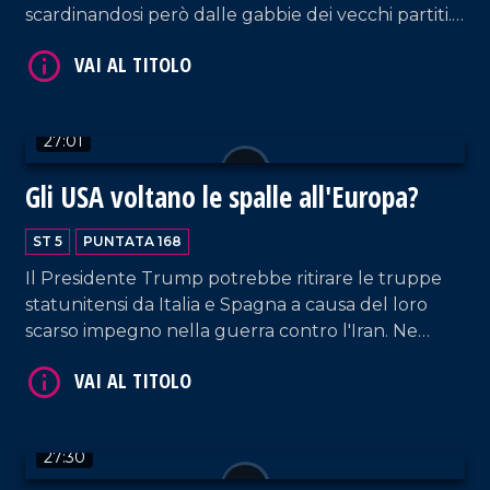
scardinandosi però dalle gabbie dei vecchi partiti.
Ne parliamo insieme a Nicola Caruso, esecutivo
nazionale Gioventù nazionale, e Francesco
Mendicino, segretario regionale Giovani
Democratici Calabria.
27:01
VAI AL TITOLO
Gli USA voltano le spalle all'Europa?
ST 5
PUNTATA 168
Il Presidente Trump potrebbe ritirare le truppe
statunitensi da Italia e Spagna a causa del loro
scarso impegno nella guerra contro l'Iran. Ne
parliamo con Gianfranco Pasquino, professore
emerito di Scienza della Politica, e Marco
Roviniello, ordinario storia contemporanea Unical.
VAI AL TITOLO
27:30