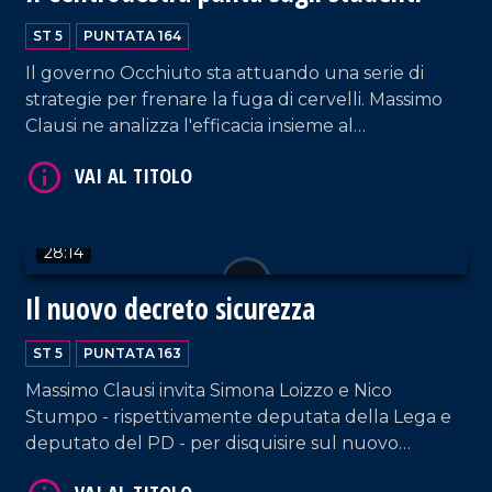
ST 5
PUNTATA 164
Il governo Occhiuto sta attuando una serie di
strategie per frenare la fuga di cervelli. Massimo
Clausi ne analizza l'efficacia insieme al
capogruppo regionale di FdI, Angelo Brutto
VAI AL TITOLO
(relatore della nuova legge sulle borse di studio)
e, in collegamento, Carlo Mascherpa, studente di
giurisprudenza a Trento.
28:14
Il nuovo decreto sicurezza
ST 5
PUNTATA 163
Massimo Clausi invita Simona Loizzo e Nico
VAI AL TITOLO
Stumpo - rispettivamente deputata della Lega e
deputato del PD - per disquisire sul nuovo
decreto sicurezza che ha destato non poche