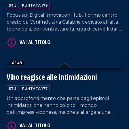
ST 5
PUNTATA 178
Focus sul Digital Innovation Hub, il primo centro
creato da Confindustria Calabria dedicato all'alta
tecnologia, per contrastare la fuga di cervelli dalla
regione. Ne discutiamo con Fortunato Amarelli,
presidente del DIH regionale, e Francesco
Genovese, presidente del Polo Italiano lavoro e
VAI AL TITOLO
formazione di Confindustria.
27:24
Vibo reagisce alle intimidazioni
ST 5
PUNTATA 177
Un approfondimento che parte dagli episodi
intimidatori che hanno colpito il mondo
dell'impresa vibonese, ma che si allarga a una
VAI AL TITOLO
riflessione più ampia sul rapporto tra criminalità
organizzata, libertà economica, isolamento sociale