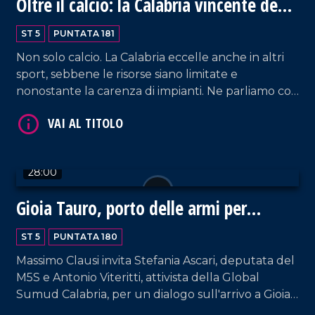
Oltre il calcio: la Calabria vincente degli
altri sport
ST 5
PUNTATA 181
Non solo calcio. La Calabria eccelle anche in altri
sport, sebbene le risorse siano limitate e
nonostante la carenza di impianti. Ne parliamo con
Fabio Lorenzi, direttore sportivo della Pirossigeno
Basket Cosenza, e Billy Gurnari, direttore tecnico
VAI AL TITOLO
di Domotek Reggio Calabria.
28:00
Gioia Tauro, porto delle armi per
Israele?
ST 5
PUNTATA 180
Massimo Clausi invita Stefania Ascari, deputata del
M5S e Antonio Viteritti, attivista della Global
VAI AL TITOLO
Sumud Calabria, per un dialogo sull'arrivo a Gioia
Tauro di container sospettati di contenere