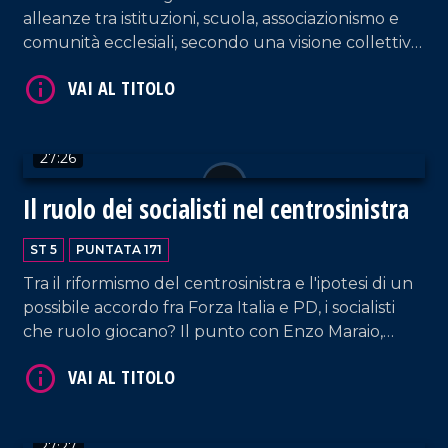
alleanze tra istituzioni, scuola, associazionismo e
comunità ecclesiali, secondo una visione collettiva
capace di incidere nel lungo periodo. Al centro
del dibattito Mons. Francesco Savino, vescovo
della Diocesi di Cassano allo Ionio e vicepresidente
nazionale della Conferenza episcopale italiana per
27:26
VAI AL TITOLO
il Mezzogiorno. In studio, insieme a Pier Paolo
Cambareri, il prof. Giancarlo Costabile.
Il ruolo dei socialisti nel centrosinistra
ST 5
PUNTATA 171
Tra il riformismo del centrosinistra e l'ipotesi di un
possibile accordo fra Forza Italia e PD, i socialisti
che ruolo giocano? Il punto con Enzo Maraio,
segretario nazionale del Psi, e Luigi Incarnato,
segretario regionale del Partito Socialista Italiano.
VAI AL TITOLO
27:27