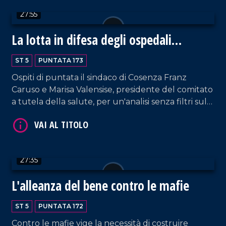
27:55
La lotta in difesa degli ospedali
calabresi
ST 5
PUNTATA 173
Ospiti di puntata il sindaco di Cosenza Franz
VAI AL TITOLO
Caruso e Marisa Valensise, presidente del comitato
a tutela della salute, per un'analisi senza filtri sulla
situazione ospedaliera nel Cosentino.
27:35
L'alleanza del bene contro le mafie
VAI AL TITOLO
ST 5
PUNTATA 172
Contro le mafie vige la necessità di costruire