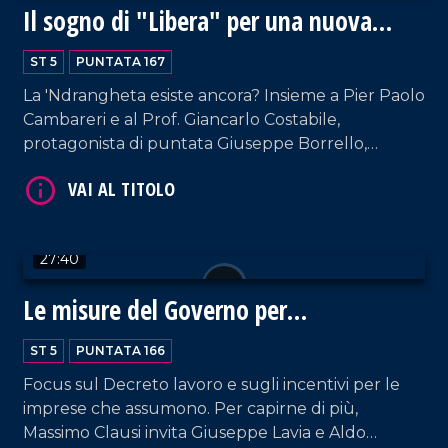
Il sogno di "Libera" per una nuova
Calabria
ST 5
PUNTATA 167
La 'Ndrangheta esiste ancora? Insieme a Pier Paolo
Cambareri e al Prof. Giancarlo Costabile,
protagonista di puntata Giuseppe Borrello,
VAI AL TITOLO
referente regionale di "Libera" e già referente
provinciale durante lo scoppio dell'inchiesta
Rinascita Scott nel Vibonese.
27:40
Le misure del Governo per
l'occupazione
ST 5
PUNTATA 166
VAI AL TITOLO
Focus sul Decreto lavoro e sugli incentivi per le
imprese che assumono. Per capirne di più,
Massimo Clausi invita Giuseppe Lavia e Aldo