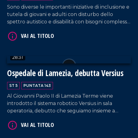
Sono diverse le importanti iniziative di inclusione e
tutela di giovani e adulti con disturbo dello
spettro autistico e disabilità con bisogni complessi.
Ospite l'assessore regionale al welfare e
VAI AL TITOLO
all'inclusione sociale, Pasqualina Straface.
Interventi da parte di Luigi Lupo, presidente
dell'associazione Calcia l'autismo, mentre in
28:31
collegamento dalla sede dell'associazione "Il volo
delle Farfalle" ascoltiamo le testimonianze di
Ospedale di Lamezia, debutta Versius
famiglie e volontari. Approfondimento da Reggio
Calabria a cura di Elisa Barresi.
ST 5
PUNTATA 143
Al Giovanni Paolo II di Lamezia Terme viene
VAI AL TITOLO
introdotto il sistema robotico Versius in sala
operatoria, debutto che seguiamo insieme a
Manfredo Tedesco, Direttore dell'UOC di chirurgia
generale. La puntata vede la partecipazione del
direttore sanitario della struttura Antonio