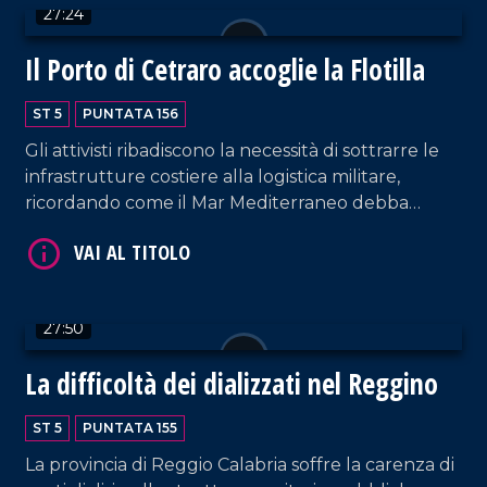
27:24
Il Porto di Cetraro accoglie la Flotilla
ST 5
PUNTATA 156
VAI AL TITOLO
Gli attivisti ribadiscono la necessità di sottrarre le
infrastrutture costiere alla logistica militare,
ricordando come il Mar Mediterraneo debba
essere considerato uno spazio comune tra i popoli.
Interventi da parte del sindaco di Cetraro,
Giuseppe Aieta; della docente dell'UNICAL
Donatella Loprieno, delegata dell'ateneo di
27:50
Arcavacata per l'accesso e il sostegno agli studenti
rifugiati; del giornalista palestinese Bassam Saleh.
La difficoltà dei dializzati nel Reggino
VAI AL TITOLO
Approfondimento in esterna a cura di Francesco
La Luna.
ST 5
PUNTATA 155
La provincia di Reggio Calabria soffre la carenza di