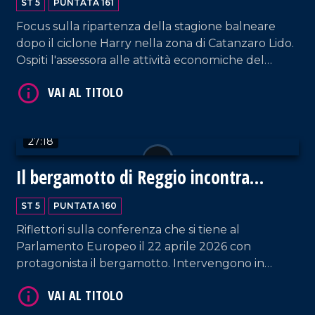
ST 5
PUNTATA 161
Focus sulla ripartenza della stagione balneare
dopo il ciclone Harry nella zona di Catanzaro Lido.
Ospiti l'assessora alle attività economiche del
comune di Catanzaro, Giuliana Furrer, e la
rappresentante del sindacato balneari e
VAI AL TITOLO
proprietaria di uno degli stabilimenti danneggiati
dal maltempo, Anna De Fazio. Partecipa, inoltre,
27:18
Giancarlo Formica, referente di Federalberghi per
la provincia di Cosenza. Spazio anche agli
Il bergamotto di Reggio incontra
aggiornamenti sulle condizioni della piccola Maria
l'Europa
Luce. Approfondimento in esterna a cura di Nico
ST 5
PUNTATA 160
De Luca.
Riflettori sulla conferenza che si tiene al
Parlamento Europeo il 22 aprile 2026 con
VAI AL TITOLO
protagonista il bergamotto. Intervengono in
puntata: l'europarlamentare Denis Nesci;
Giovanna Russo, garante dei diritti dei detenuti; il
professore Rosario Previtera; il biologo