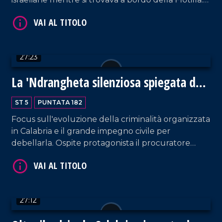
In studio anche l'ex deputata del PD, Enza Bruno
Bossio, per fare il punto su quanto ancora sta
succedendo a Gaza.
27:23
La 'Ndrangheta silenziosa spiegata da
VAI AL TITOLO
Borrelli
ST 5
PUNTATA 182
Focus sull'evoluzione della criminalità organizzata
in Calabria e il grande impegno civile per
debellarla. Ospite protagonista il procuratore
capo di Reggio Calabria, Giuseppe Borrelli. Analisi
contornata dai commenti del prof. Costabile.
Conduzione a cura di Pier Paolo Cambareri.
27:12
VAI AL TITOLO