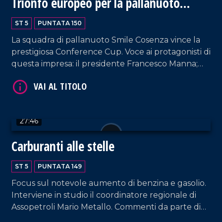
Trionfo europeo per la pallanuoto
femminile
ST 5
PUNTATA 150
La squadra di pallanuoto Smile Cosenza vince la
prestigiosa Conference Cup. Voce ai protagonisti di
VAI AL TITOLO
questa impresa: il presidente Francesco Manna;
l'allenatore Gaetano Occhione; i vertici societari; le
ragazze vincitrici. Spazio anche alla situazione del
Cosenza Calcio. Approfondimento in esterna a
cura di Patrizia De Napoli.
27:46
Carburanti alle stelle
VAI AL TITOLO
ST 5
PUNTATA 149
Focus sul notevole aumento di benzina e gasolio.
Interviene in studio il coordinatore regionale di
Assopetroli Mario Metallo. Commenti da parte di
Giuseppe Febert, vicepresidente della locale sede