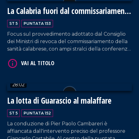
La Calabria fuori dal commissariamento
della Sanità
ST 5
PUNTATA 153
Focus sul provvedimento adottato dal Consiglio
VAI AL TITOLO
dei Ministri di revoca del commissariamento della
sanità calabrese, con ampi stralci della conferenza
stampa sull'argomento presieduta dal
governatore Roberto Occhiuto. Intervento da
parte del Segretario Nazionale dell'Anaao-
Assomed Pierino Di Silverio.
28:02
La lotta di Guarascio al malaffare
VAI AL TITOLO
ST 5
PUNTATA 152
La conduzione di Pier Paolo Cambareri è
affiancata dall'intervento preciso del professore
Giancarlo Costabile. Al centro della puntata,