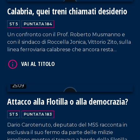
Calabria, quei treni chiamati desiderio
ST 5
PUNTATA 184
Un confronto con il Prof. Roberto Musmanno e
con il sindaco di Roccella Jonica, Vittorio Zito, sulla
linea ferroviaria calabrese che ancora resta
carente nonostante gli annunci del Governo.
VAI AL TITOLO
25:09
Attacco alla Flotilla o alla democrazia?
ST 5
PUNTATA 183
Dario Carotenuto, deputato del M5S racconta in
VAI AL TITOLO
esclusiva il suo fermo da parte delle milizie
israeliane mentre si trovava a bordo della Flotilla.