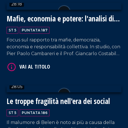
28:18
Mafie, economia e potere: l'analisi di
Nicaso
ST 5
PUNTATA 187
Focus sul rapporto tra mafie, democrazia,
economia e responsabilità collettiva. In studio, con
Pier Paolo Cambareri e il Prof. Giancarlo Costabile,
VAI AL TITOLO
il docente universitario Antonio Nicaso, storico e
tra i massimi studiosi delle mafie a livello
internazionale.
28:05
Le troppe fragilità nell'era dei social
ST 5
PUNTATA 186
VAI AL TITOLO
Il malumore di Belen è noto ai più a causa della