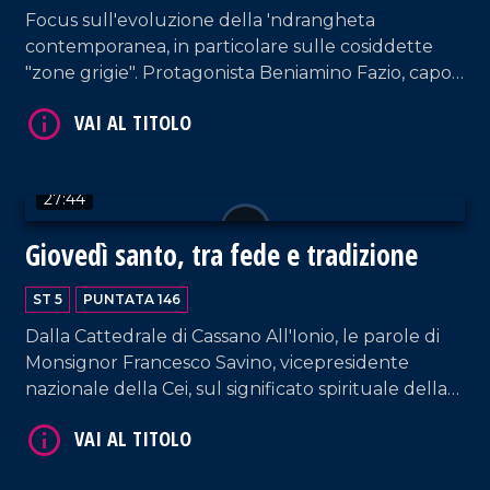
Focus sull'evoluzione della 'ndrangheta
contemporanea, in particolare sulle cosiddette
"zone grigie". Protagonista Beniamino Fazio, capo
VAI AL TITOLO
centro della Direzione investigativa antimafia di
Catanzaro, figura di primo piano nell'azione di
contrasto alla criminalità organizzata. In studio
anche il professor Giancarlo Costabile, docente di
27:44
Pedagogia dell'Antimafia all'Università della
Calabria. Conduzione di Pier Paolo Cambareri.
Giovedì santo, tra fede e tradizione
ST 5
PUNTATA 146
VAI AL TITOLO
Dalla Cattedrale di Cassano All'Ionio, le parole di
Monsignor Francesco Savino, vicepresidente
nazionale della Cei, sul significato spirituale della
resurrezione di Cristo nell'ambito di un contesto
internazionale estremamente instabile a causa
della guerra. Interventi anche da parte