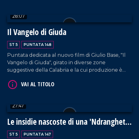
dell'omonima azienda di logistica di Gioiosa Jonica;
Samuele Furfaro (impresa FMB TUBES di
28:07
Polistena); Valerio Labate di Nucera Trasporti.
Approfondimento in esterna a cura di Anna Foti.
VAI AL TITOLO
Il Vangelo di Giuda
ST 5
PUNTATA 148
Puntata dedicata al nuovo film di Giulio Base, "Il
Vangelo di Giuda", girato in diverse zone
suggestive della Calabria e la cui produzione è
sostenuta dalla Calabria Film Commission. Ospiti il
direttore di Calabria Film Commission Giampaolo
Calabrese e il sindaco di Cleto Armando Bossio. In
VAI AL TITOLO
collegamento interviene lo stesso regista, Giulio
27:47
Base.
Le insidie nascoste di una 'Ndrangheta
in evoluzione
ST 5
PUNTATA 147