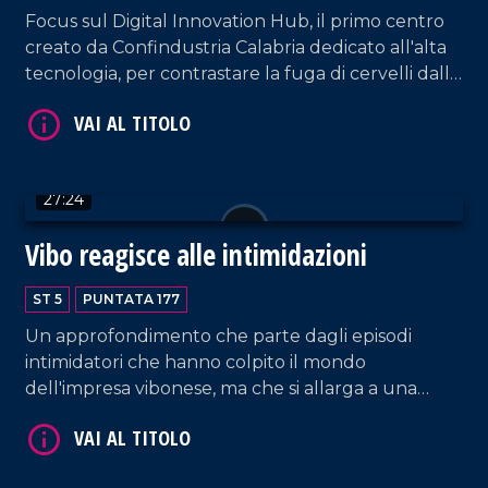
Focus sul Digital Innovation Hub, il primo centro
creato da Confindustria Calabria dedicato all'alta
tecnologia, per contrastare la fuga di cervelli dalla
regione. Ne discutiamo con Fortunato Amarelli,
presidente del DIH regionale, e Francesco
Genovese, presidente del Polo Italiano lavoro e
VAI AL TITOLO
formazione di Confindustria.
27:24
Vibo reagisce alle intimidazioni
ST 5
PUNTATA 177
Un approfondimento che parte dagli episodi
intimidatori che hanno colpito il mondo
dell'impresa vibonese, ma che si allarga a una
VAI AL TITOLO
riflessione più ampia sul rapporto tra criminalità
organizzata, libertà economica, isolamento sociale
e responsabilità collettiva. Al centro della