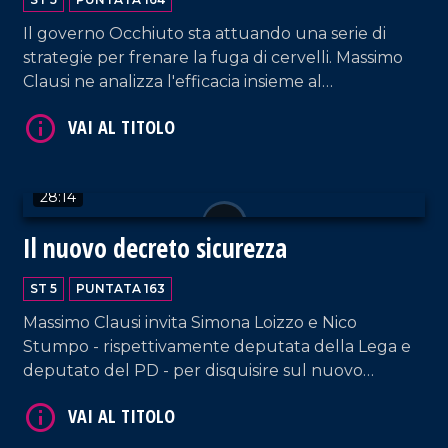
Il governo Occhiuto sta attuando una serie di
strategie per frenare la fuga di cervelli. Massimo
Clausi ne analizza l'efficacia insieme al
capogruppo regionale di FdI, Angelo Brutto
VAI AL TITOLO
(relatore della nuova legge sulle borse di studio)
e, in collegamento, Carlo Mascherpa, studente di
giurisprudenza a Trento.
28:14
Il nuovo decreto sicurezza
ST 5
PUNTATA 163
Massimo Clausi invita Simona Loizzo e Nico
VAI AL TITOLO
Stumpo - rispettivamente deputata della Lega e
deputato del PD - per disquisire sul nuovo
decreto sicurezza che ha destato non poche
polemiche.