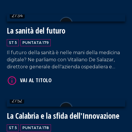
Quest'ultimo, nel frattempo, ha intercettato la
Flotilla e fermato 29 italiani.
27:34
La sanità del futuro
ST 5
PUNTATA 179
VAI AL TITOLO
Il futuro della sanità è nelle mani della medicina
digitale? Ne parliamo con Vitaliano De Salazar,
direttore generale dell'azienda ospedaliera e
commissario dell'Asp di Cosenza, e Rubens Curia
della Comunità competente.
27:52
VAI AL TITOLO
La Calabria e la sfida dell'Innovazione
ST 5
PUNTATA 178