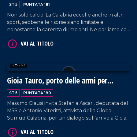
altri sport
ST 5
PUNTATA 181
Non solo calcio. La Calabria eccelle anche in altri
sport, sebbene le risorse siano limitate e
nonostante la carenza di impianti. Ne parliamo con
Fabio Lorenzi, direttore sportivo della Pirossigeno
Basket Cosenza, e Billy Gurnari, direttore tecnico
VAI AL TITOLO
di Domotek Reggio Calabria.
28:00
Gioia Tauro, porto delle armi per
Israele?
ST 5
PUNTATA 180
Massimo Clausi invita Stefania Ascari, deputata del
M5S e Antonio Viteritti, attivista della Global
VAI AL TITOLO
Sumud Calabria, per un dialogo sull'arrivo a Gioia
Tauro di container sospettati di contenere
materiale atto a produrre armi per Israele.