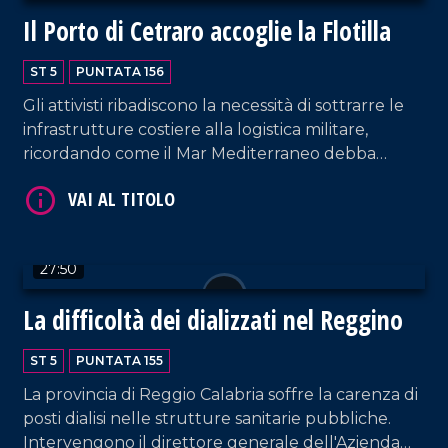
Il Porto di Cetraro accoglie la Flotilla
ST 5
PUNTATA 156
VAI AL TITOLO
Gli attivisti ribadiscono la necessità di sottrarre le
infrastrutture costiere alla logistica militare,
ricordando come il Mar Mediterraneo debba
essere considerato uno spazio comune tra i popoli.
Interventi da parte del sindaco di Cetraro,
Giuseppe Aieta; della docente dell'UNICAL
Donatella Loprieno, delegata dell'ateneo di
27:50
Arcavacata per l'accesso e il sostegno agli studenti
rifugiati; del giornalista palestinese Bassam Saleh.
La difficoltà dei dializzati nel Reggino
Approfondimento in esterna a cura di Francesco
VAI AL TITOLO
La Luna.
ST 5
PUNTATA 155
La provincia di Reggio Calabria soffre la carenza di
posti dialisi nelle strutture sanitarie pubbliche.
Intervengono il direttore generale dell'Azienda