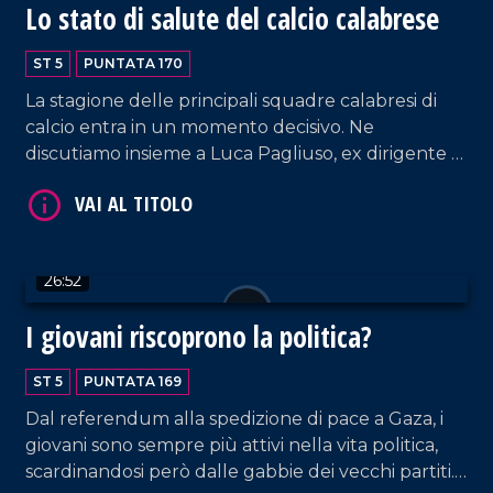
Lo stato di salute del calcio calabrese
ST 5
PUNTATA 170
La stagione delle principali squadre calabresi di
calcio entra in un momento decisivo. Ne
VAI AL TITOLO
discutiamo insieme a Luca Pagliuso, ex dirigente di
Cosenza calcio e Spal e a Pietro Scognamiglio,
giornalista della Gazzetta dello Sport.
26:52
I giovani riscoprono la politica?
ST 5
PUNTATA 169
VAI AL TITOLO
Dal referendum alla spedizione di pace a Gaza, i
giovani sono sempre più attivi nella vita politica,
scardinandosi però dalle gabbie dei vecchi partiti.