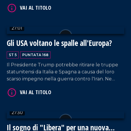
Ne parliamo insieme a Nicola Caruso, esecutivo
nazionale Gioventù nazionale, e Francesco
Mendicino, segretario regionale Giovani
Democratici Calabria.
27:01
VAI AL TITOLO
Gli USA voltano le spalle all'Europa?
ST 5
PUNTATA 168
Il Presidente Trump potrebbe ritirare le truppe
statunitensi da Italia e Spagna a causa del loro
scarso impegno nella guerra contro l'Iran. Ne
parliamo con Gianfranco Pasquino, professore
emerito di Scienza della Politica, e Marco
Roviniello, ordinario storia contemporanea Unical.
VAI AL TITOLO
27:30
Il sogno di "Libera" per una nuova