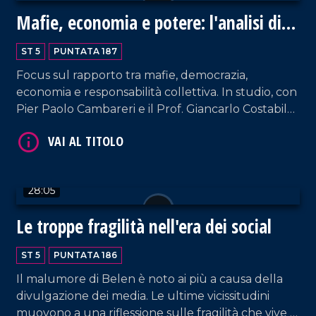
Mafie, economia e potere: l'analisi di
Nicaso
ST 5
PUNTATA 187
Focus sul rapporto tra mafie, democrazia,
economia e responsabilità collettiva. In studio, con
Pier Paolo Cambareri e il Prof. Giancarlo Costabile,
VAI AL TITOLO
il docente universitario Antonio Nicaso, storico e
tra i massimi studiosi delle mafie a livello
internazionale.
28:05
Le troppe fragilità nell'era dei social
ST 5
PUNTATA 186
VAI AL TITOLO
Il malumore di Belen è noto ai più a causa della
divulgazione dei media. Le ultime vicissitudini
muovono a una riflessione sulle fragilità che vive la