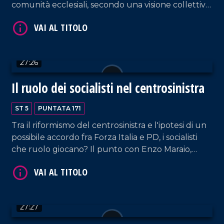
comunità ecclesiali, secondo una visione collettiva
capace di incidere nel lungo periodo. Al centro
del dibattito Mons. Francesco Savino, vescovo
della Diocesi di Cassano allo Ionio e vicepresidente
nazionale della Conferenza episcopale italiana per
27:26
il Mezzogiorno. In studio, insieme a Pier Paolo
VAI AL TITOLO
Cambareri, il prof. Giancarlo Costabile.
Il ruolo dei socialisti nel centrosinistra
ST 5
PUNTATA 171
Tra il riformismo del centrosinistra e l'ipotesi di un
possibile accordo fra Forza Italia e PD, i socialisti
che ruolo giocano? Il punto con Enzo Maraio,
segretario nazionale del Psi, e Luigi Incarnato,
segretario regionale del Partito Socialista Italiano.
VAI AL TITOLO
27:27