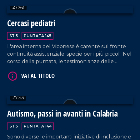
dell'antropologo Mauro Francesco Minervino e
27:49
dell'esperto di demologia Leonardo Alario. Aperta
parentesi anche sui rincari delle uova di cioccolato
Cercasi pediatri
con il segretario regionale di Udicon, Nico
VAI AL TITOLO
Iamundo. Approfondimento in esterna a cura di
ST 5
PUNTATA 145
Franco Sangiovanni.
L'area interna del Vibonese è carente sul fronte
continuità assistenziale, specie per i più piccoli. Nel
corso della puntata, le testimonianze delle
famiglie di Dasà in difficoltà. Ospite Antonio
Salvatore Gurnari, segretario regionale
Federazione Italiana dei Medici Pediatri.
Approfondimento in esterna a cura di Stefano
VAI AL TITOLO
27:43
Mandarano.
Autismo, passi in avanti in Calabria
ST 5
PUNTATA 144
Sono diverse le importanti iniziative di inclusione e