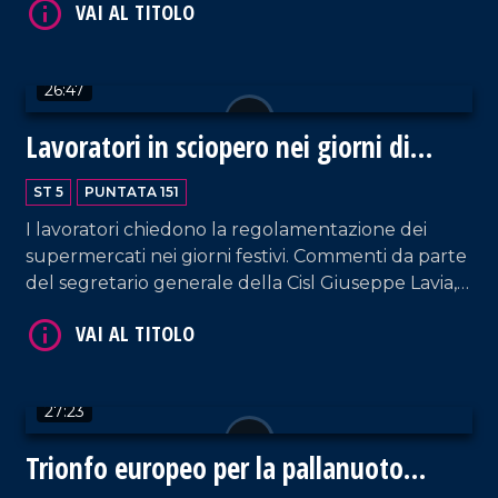
'Ndrangheta da parte del procuratore capo di
Crotone, Domenico Guarascio.
26:47
VAI AL TITOLO
Lavoratori in sciopero nei giorni di
festa
ST 5
PUNTATA 151
I lavoratori chiedono la regolamentazione dei
supermercati nei giorni festivi. Commenti da parte
del segretario generale della Cisl Giuseppe Lavia,
di Giuseppe Vercelli della Filcams Cgil e del
sociologo Fulvio D'Ascola.
VAI AL TITOLO
27:23
Trionfo europeo per la pallanuoto