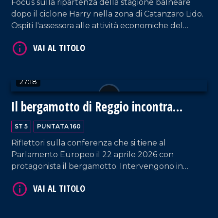
Focus sulla ripartenza della stagione balneare
dopo il ciclone Harry nella zona di Catanzaro Lido.
Ospiti l'assessora alle attività economiche del
comune di Catanzaro, Giuliana Furrer, e la
rappresentante del sindacato balneari e
VAI AL TITOLO
proprietaria di uno degli stabilimenti danneggiati
dal maltempo, Anna De Fazio. Partecipa, inoltre,
27:18
Giancarlo Formica, referente di Federalberghi per
la provincia di Cosenza. Spazio anche agli
Il bergamotto di Reggio incontra
aggiornamenti sulle condizioni della piccola Maria
l'Europa
Luce. Approfondimento in esterna a cura di Nico
ST 5
PUNTATA 160
De Luca.
Riflettori sulla conferenza che si tiene al
Parlamento Europeo il 22 aprile 2026 con
VAI AL TITOLO
protagonista il bergamotto. Intervengono in
puntata: l'europarlamentare Denis Nesci;
Giovanna Russo, garante dei diritti dei detenuti; il
professore Rosario Previtera; il biologo
nutrizionista Antonio Galatà e lo chef Vincenzo