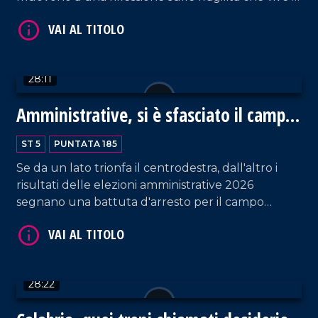
società attuale, indipendentemente da fama e
soldi. Ne parliamo con Alfonso Amendola, docente
di sociologia dei processi culturali dell'università di
Salerno, e Bianca Rende, consigliera comunale di
28:11
Cosenza.
Amministrative, si è sfasciato il campo
VAI AL TITOLO
largo
ST 5
PUNTATA 185
Se da un lato trionfa il centrodestra, dall'altro i
risultati delle elezioni amministrative 2026
segnano una battuta d'arresto per il campo
progressista. Discutiamo dei nuovi scenari con
Fausto Orsomarso, senatore di Fratelli d'Italia, e
Flavio Stasi, sindaco di Corigliano Rossano.
VAI AL TITOLO
28:22