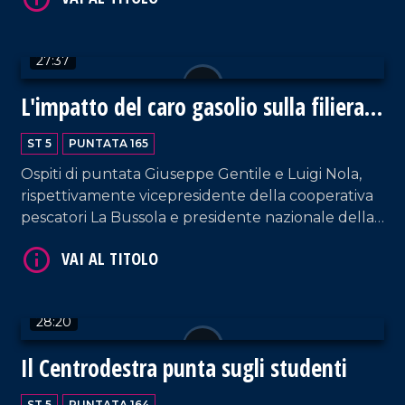
27:37
L'impatto del caro gasolio sulla filiera
VAI AL TITOLO
alimentare
ST 5
PUNTATA 165
Ospiti di puntata Giuseppe Gentile e Luigi Nola,
rispettivamente vicepresidente della cooperativa
pescatori La Bussola e presidente nazionale della
sezione Agrumicola di Confagricoltura. Focus
sulle ripercussione della guerra in Medioriente
sull'economia calabrese.
VAI AL TITOLO
28:20
Il Centrodestra punta sugli studenti
ST 5
PUNTATA 164