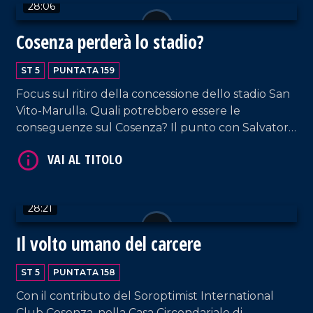
28:06
Cannatà. Approfondimento in esterna a cura di
Elisa Barresi.
Cosenza perderà lo stadio?
ST 5
PUNTATA 159
VAI AL TITOLO
Focus sul ritiro della concessione dello stadio San
Vito-Marulla. Quali potrebbero essere le
conseguenze sul Cosenza? Il punto con Salvatore
Bruno che ospita l'ex patron Paolo Fabiano
Pagliuso; l'esperto di regolamenti federali Bruno
Iovino e il giornalista della Gazzetta dello Sport
Valter Leone.
28:21
VAI AL TITOLO
Il volto umano del carcere
ST 5
PUNTATA 158
Con il contributo del Soroptimist International
Club Cosenza, nella Casa Circondariale di