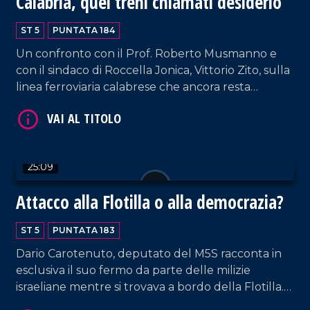
Calabria, quei treni chiamati desiderio
ST 5
PUNTATA 184
Un confronto con il Prof. Roberto Musmanno e
con il sindaco di Roccella Jonica, Vittorio Zito, sulla
linea ferroviaria calabrese che ancora resta
carente nonostante gli annunci del Governo.
VAI AL TITOLO
25:09
Attacco alla Flotilla o alla democrazia?
ST 5
PUNTATA 183
Dario Carotenuto, deputato del M5S racconta in
VAI AL TITOLO
esclusiva il suo fermo da parte delle milizie
israeliane mentre si trovava a bordo della Flotilla.
In studio anche l'ex deputata del PD, Enza Bruno