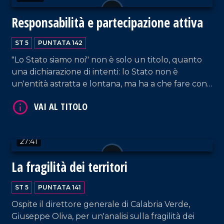
infettive della Dulbecco e con Martino Rizzo,
Responsabilità e partecipazione attiva
direttore del servizio di igiene e dell'Asp di
Cosenza. Approfondimento in esterna a cura di
VAI AL TITOLO
ST 5
PUNTATA 142
Alessia Truzzolillo.
"Lo Stato siamo noi" non è solo un titolo, quanto
una dichiarazione di intenti: lo Stato non è
un'entità astratta e lontana, ma ha a che fare con
tutti i cittadini poiché sono i cittadini stessi che lo
compongono. Al centro dello speciale condotto
da Pier Paolo Cambareri, con l'intervento del Prof.
Giancarlo Costabile, l'impegno delle istituzioni per
27:41
garantire un Paese fondato sulla legalità. Il format
VAI AL TITOLO
prende avvio con il collegamento, a cura di Elisa
La fragilità dei territori
Barresi, dalla città simbolo di Capaci.
ST 5
PUNTATA 141
Ospite il direttore generale di Calabria Verde,
Giuseppe Oliva, per un'analisi sulla fragilità dei