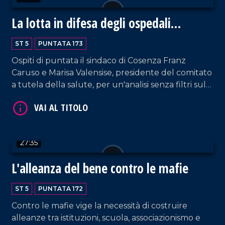
La lotta in difesa degli ospedali
calabresi
ST 5
PUNTATA 173
Ospiti di puntata il sindaco di Cosenza Franz
VAI AL TITOLO
Caruso e Marisa Valensise, presidente del comitato
a tutela della salute, per un'analisi senza filtri sulla
situazione ospedaliera nel Cosentino.
27:35
L'alleanza del bene contro le mafie
VAI AL TITOLO
ST 5
PUNTATA 172
Contro le mafie vige la necessità di costruire
alleanze tra istituzioni, scuola, associazionismo e