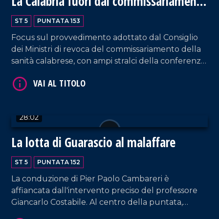
La Calabria fuori dal commissariamento
della Sanità
ST 5
PUNTATA 153
Focus sul provvedimento adottato dal Consiglio
VAI AL TITOLO
dei Ministri di revoca del commissariamento della
sanità calabrese, con ampi stralci della conferenza
stampa sull'argomento presieduta dal
governatore Roberto Occhiuto. Intervento da
parte del Segretario Nazionale dell'Anaao-
Assomed Pierino Di Silverio.
28:02
La lotta di Guarascio al malaffare
VAI AL TITOLO
ST 5
PUNTATA 152
La conduzione di Pier Paolo Cambareri è
affiancata dall'intervento preciso del professore
Giancarlo Costabile. Al centro della puntata,
l'esperienza professionale nel contrasto alla