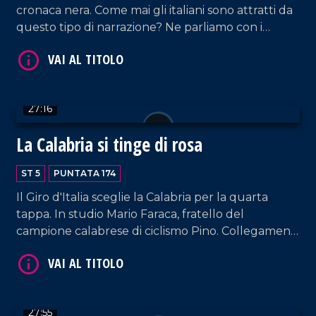
cronaca nera. Come mai gli italiani sono attratti da
questo tipo di narrazione? Ne parliamo con i
penalisti Marcello Manna e Roberto Le Pera.
VAI AL TITOLO
27:16
La Calabria si tinge di rosa
ST 5
PUNTATA 174
Il Giro d'Italia sceglie la Calabria per la quarta
tappa. In studio Mario Faraca, fratello del
campione calabrese di ciclismo Pino. Collegamenti
con la partenza del giro a cura di Nico De Luca.
VAI AL TITOLO
27:55