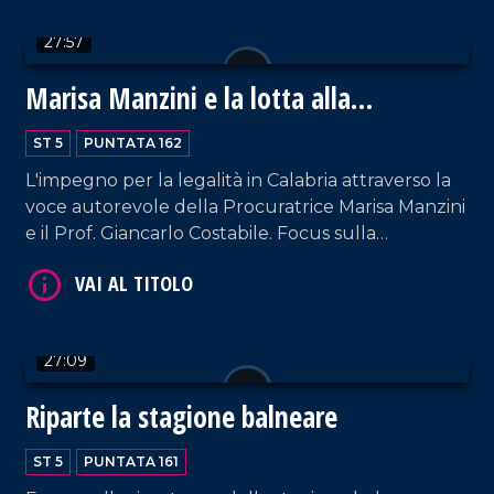
27:57
Marisa Manzini e la lotta alla
'Ndrangheta
VAI AL TITOLO
ST 5
PUNTATA 162
L'impegno per la legalità in Calabria attraverso la
voce autorevole della Procuratrice Marisa Manzini
e il Prof. Giancarlo Costabile. Focus sulla
responsabilità delle donne nella trasmissione dei
valori e sulla necessità di costruire una vera e
propria pedagogia dell'antimafia. Conduzione a
cura di Pier Paolo Cambareri.
27:09
VAI AL TITOLO
Riparte la stagione balneare
ST 5
PUNTATA 161