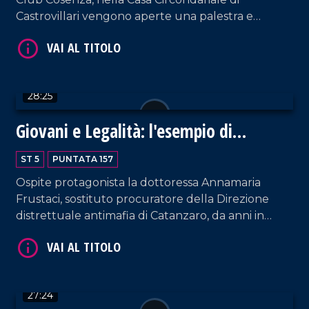
Castrovillari vengono aperte una palestra e
un'area benessere per i detenuti. Nel corso della
puntata, intervengono: il direttore del carcere
Giuseppe Carrà; Francesco Ciccone, segretario
VAI AL TITOLO
regionale del Sappe; il presidente della Camera
28:25
Penale di Reggio Calabria, Francesco Siclari.
Giovani e Legalità: l'esempio di
Annamaria Frustaci
ST 5
PUNTATA 157
Ospite protagonista la dottoressa Annamaria
Frustaci, sostituto procuratore della Direzione
distrettuale antimafia di Catanzaro, da anni in
VAI AL TITOLO
prima linea nel contrasto alle organizzazioni
criminali, soprattutto nel Vibonese. La conduzione
di Pier Paolo Cambareri è arricchita dall'intervento
del Professore Giancarlo Costabile.
27:24