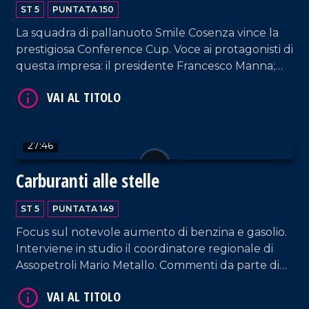
femminile
ST 5
PUNTATA 150
La squadra di pallanuoto Smile Cosenza vince la
prestigiosa Conference Cup. Voce ai protagonisti di
VAI AL TITOLO
questa impresa: il presidente Francesco Manna;
l'allenatore Gaetano Occhione; i vertici societari; le
ragazze vincitrici. Spazio anche alla situazione del
Cosenza Calcio. Approfondimento in esterna a
cura di Patrizia De Napoli.
27:46
Carburanti alle stelle
ST 5
PUNTATA 149
VAI AL TITOLO
Focus sul notevole aumento di benzina e gasolio.
Interviene in studio il coordinatore regionale di
Assopetroli Mario Metallo. Commenti da parte di
Giuseppe Febert, vicepresidente della locale sede
di Confindustria; Jessica Mittica, una delle titolari