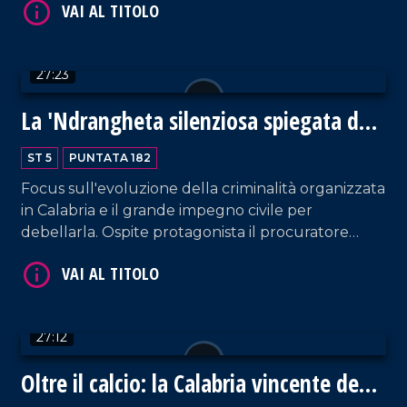
Bossio, per fare il punto su quanto ancora sta
succedendo a Gaza.
27:23
La 'Ndrangheta silenziosa spiegata da
Borrelli
VAI AL TITOLO
ST 5
PUNTATA 182
Focus sull'evoluzione della criminalità organizzata
in Calabria e il grande impegno civile per
debellarla. Ospite protagonista il procuratore
capo di Reggio Calabria, Giuseppe Borrelli. Analisi
contornata dai commenti del prof. Costabile.
Conduzione a cura di Pier Paolo Cambareri.
27:12
VAI AL TITOLO
Oltre il calcio: la Calabria vincente degli