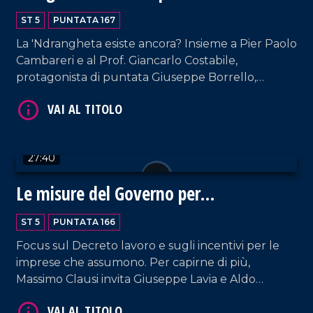
Calabria
ST 5
PUNTATA 167
La 'Ndrangheta esiste ancora? Insieme a Pier Paolo
Cambareri e al Prof. Giancarlo Costabile,
protagonista di puntata Giuseppe Borrello,
VAI AL TITOLO
referente regionale di "Libera" e già referente
provinciale durante lo scoppio dell'inchiesta
Rinascita Scott nel Vibonese.
27:40
Le misure del Governo per
l'occupazione
ST 5
PUNTATA 166
VAI AL TITOLO
Focus sul Decreto lavoro e sugli incentivi per le
imprese che assumono. Per capirne di più,
Massimo Clausi invita Giuseppe Lavia e Aldo
Ferrara, rispettivamente segretario regionale della
CISL e presidente regionale di Confindustria.