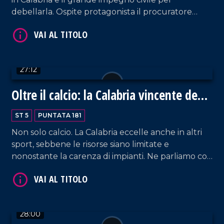
debellarla. Ospite protagonista il procuratore
capo di Reggio Calabria, Giuseppe Borrelli. Analisi
contornata dai commenti del prof. Costabile.
Conduzione a cura di Pier Paolo Cambareri.
VAI AL TITOLO
27:12
Oltre il calcio: la Calabria vincente degli
altri sport
ST 5
PUNTATA 181
Non solo calcio. La Calabria eccelle anche in altri
sport, sebbene le risorse siano limitate e
nonostante la carenza di impianti. Ne parliamo con
VAI AL TITOLO
Fabio Lorenzi, direttore sportivo della Pirossigeno
Basket Cosenza, e Billy Gurnari, direttore tecnico
di Domotek Reggio Calabria.
28:00