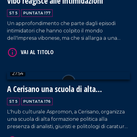
Vibo reagisce alle intimidazioni
ST 5
PUNTATA 177
Un approfondimento che parte dagli episodi
VAI AL TITOLO
intimidatori che hanno colpito il mondo
dell'impresa vibonese, ma che si allarga a una
riflessione più ampia sul rapporto tra criminalità
organizzata, libertà economica, isolamento sociale
e responsabilità collettiva. Al centro della
trasmissione le testimonianze dirette degli
27:54
imprenditori Domenico Fiorillo, titolare della
Kernel, e Costantino Foti della Sud Edil Ferro. Ad
A Cerisano una scuola di alta
accompagnare l'analisi della puntata, l'intervento
VAI AL TITOLO
formazione politica
del professor Giancarlo Costabile, docente di
ST 5
PUNTATA 176
Pedagogia dell'Antimafia all'Università della
Calabria.
L'hub culturale Aspromon, a Cerisano, organizza
una scuola di alta formazione politica alla
presenza di analisti, giuristi e politologi di caratura
nazionale. Ne parliamo con Mimmo Talarico,