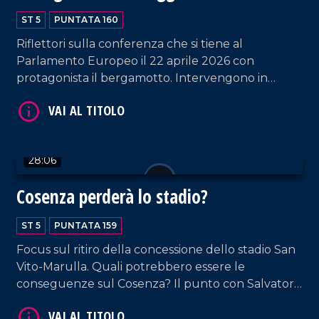
l'Europa
Luce. Approfondimento in esterna a cura di Nico
ST 5
PUNTATA 160
De Luca.
VAI AL TITOLO
Riflettori sulla conferenza che si tiene al
Parlamento Europeo il 22 aprile 2026 con
protagonista il bergamotto. Intervengono in
puntata: l'europarlamentare Denis Nesci;
Giovanna Russo, garante dei diritti dei detenuti; il
professore Rosario Previtera; il biologo
nutrizionista Antonio Galatà e lo chef Vincenzo
28:06
Cannatà. Approfondimento in esterna a cura di
Elisa Barresi.
Cosenza perderà lo stadio?
VAI AL TITOLO
ST 5
PUNTATA 159
Focus sul ritiro della concessione dello stadio San
Vito-Marulla. Quali potrebbero essere le
conseguenze sul Cosenza? Il punto con Salvatore
Bruno che ospita l'ex patron Paolo Fabiano
Pagliuso; l'esperto di regolamenti federali Bruno