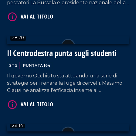
pescatori La Bussola e presidente nazionale della
sezione Agrumicola di Confagricoltura. Focus
sulle ripercussione della guerra in Medioriente
VAI AL TITOLO
sull'economia calabrese.
28:20
Il Centrodestra punta sugli studenti
ST 5
PUNTATA 164
Il governo Occhiuto sta attuando una serie di
strategie per frenare la fuga di cervelli. Massimo
VAI AL TITOLO
Clausi ne analizza l'efficacia insieme al
capogruppo regionale di FdI, Angelo Brutto
(relatore della nuova legge sulle borse di studio)
e, in collegamento, Carlo Mascherpa, studente di
giurisprudenza a Trento.
28:14