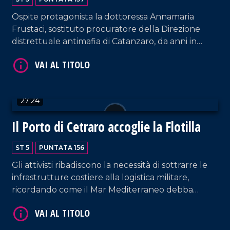
Ospite protagonista la dottoressa Annamaria
VAI AL TITOLO
Frustaci, sostituto procuratore della Direzione
distrettuale antimafia di Catanzaro, da anni in
prima linea nel contrasto alle organizzazioni
criminali, soprattutto nel Vibonese. La conduzione
di Pier Paolo Cambareri è arricchita dall'intervento
del Professore Giancarlo Costabile.
27:24
Il Porto di Cetraro accoglie la Flotilla
VAI AL TITOLO
ST 5
PUNTATA 156
Gli attivisti ribadiscono la necessità di sottrarre le
infrastrutture costiere alla logistica militare,
ricordando come il Mar Mediterraneo debba
essere considerato uno spazio comune tra i popoli.
Interventi da parte del sindaco di Cetraro,
Giuseppe Aieta; della docente dell'UNICAL