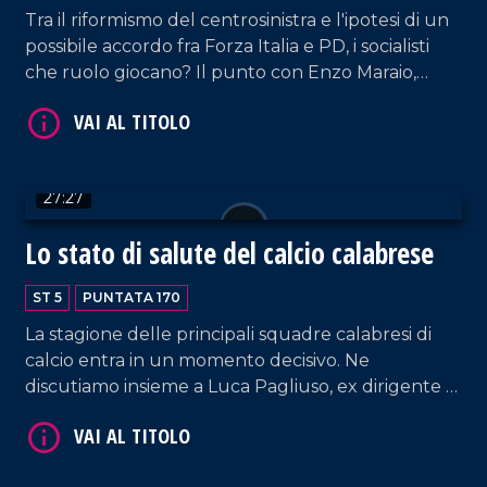
Tra il riformismo del centrosinistra e l'ipotesi di un
possibile accordo fra Forza Italia e PD, i socialisti
che ruolo giocano? Il punto con Enzo Maraio,
VAI AL TITOLO
segretario nazionale del Psi, e Luigi Incarnato,
segretario regionale del Partito Socialista Italiano.
27:27
Lo stato di salute del calcio calabrese
ST 5
PUNTATA 170
VAI AL TITOLO
La stagione delle principali squadre calabresi di
calcio entra in un momento decisivo. Ne
discutiamo insieme a Luca Pagliuso, ex dirigente di
Cosenza calcio e Spal e a Pietro Scognamiglio,
giornalista della Gazzetta dello Sport.