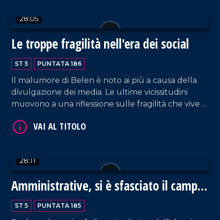
28:05
Le troppe fragilità nell'era dei social
VAI AL TITOLO
ST 5
PUNTATA 186
Il malumore di Belen è noto ai più a causa della
divulgazione dei media. Le ultime vicissitudini
muovono a una riflessione sulle fragilità che vive la
società attuale, indipendentemente da fama e
soldi. Ne parliamo con Alfonso Amendola, docente
di sociologia dei processi culturali dell'università di
Salerno, e Bianca Rende, consigliera comunale di
28:11
Cosenza.
VAI AL TITOLO
Amministrative, si è sfasciato il campo
largo
ST 5
PUNTATA 185