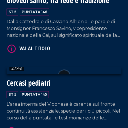
Giovedì santo, tra fede e tradizione
VAI AL TITOLO
ST 5
PUNTATA 146
Dalla Cattedrale di Cassano All'Ionio, le parole di
Monsignor Francesco Savino, vicepresidente
nazionale della Cei, sul significato spirituale della
resurrezione di Cristo nell'ambito di un contesto
internazionale estremamente instabile a causa
della guerra. Interventi anche da parte
dell'antropologo Mauro Francesco Minervino e
27:49
dell'esperto di demologia Leonardo Alario. Aperta
VAI AL TITOLO
parentesi anche sui rincari delle uova di cioccolato
Cercasi pediatri
con il segretario regionale di Udicon, Nico
Iamundo. Approfondimento in esterna a cura di
ST 5
PUNTATA 145
Franco Sangiovanni.
L'area interna del Vibonese è carente sul fronte
continuità assistenziale, specie per i più piccoli. Nel
corso della puntata, le testimonianze delle
famiglie di Dasà in difficoltà. Ospite Antonio