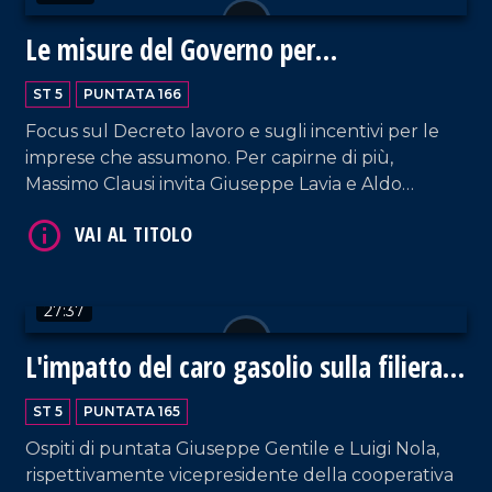
Le misure del Governo per
VAI AL TITOLO
l'occupazione
ST 5
PUNTATA 166
Focus sul Decreto lavoro e sugli incentivi per le
imprese che assumono. Per capirne di più,
Massimo Clausi invita Giuseppe Lavia e Aldo
Ferrara, rispettivamente segretario regionale della
CISL e presidente regionale di Confindustria.
27:37
VAI AL TITOLO
L'impatto del caro gasolio sulla filiera
alimentare
ST 5
PUNTATA 165
Ospiti di puntata Giuseppe Gentile e Luigi Nola,
rispettivamente vicepresidente della cooperativa