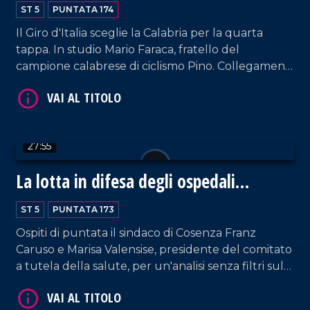
ST 5
PUNTATA 174
Il Giro d'Italia sceglie la Calabria per la quarta
tappa. In studio Mario Faraca, fratello del
VAI AL TITOLO
campione calabrese di ciclismo Pino. Collegamenti
con la partenza del giro a cura di Nico De Luca.
27:55
La lotta in difesa degli ospedali
calabresi
ST 5
PUNTATA 173
VAI AL TITOLO
Ospiti di puntata il sindaco di Cosenza Franz
Caruso e Marisa Valensise, presidente del comitato
a tutela della salute, per un'analisi senza filtri sulla
situazione ospedaliera nel Cosentino.