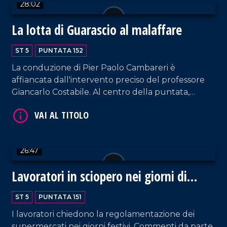
28:02
VAI AL TITOLO
La lotta di Guarascio al malaffare
ST 5
PUNTATA 152
La conduzione di Pier Paolo Cambareri è
affiancata dall'intervento preciso del professore
Giancarlo Costabile. Al centro della puntata,
l'esperienza professionale nel contrasto alla
'Ndrangheta da parte del procuratore capo di
Crotone, Domenico Guarascio.
VAI AL TITOLO
26:47
Lavoratori in sciopero nei giorni di
festa
ST 5
PUNTATA 151
I lavoratori chiedono la regolamentazione dei
supermercati nei giorni festivi. Commenti da parte