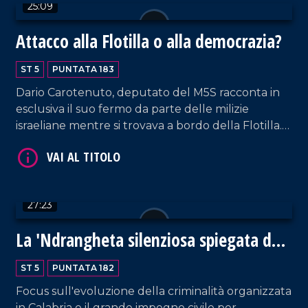
25:09
Attacco alla Flotilla o alla democrazia?
ST 5
PUNTATA 183
VAI AL TITOLO
Dario Carotenuto, deputato del M5S racconta in
esclusiva il suo fermo da parte delle milizie
israeliane mentre si trovava a bordo della Flotilla.
In studio anche l'ex deputata del PD, Enza Bruno
Bossio, per fare il punto su quanto ancora sta
succedendo a Gaza.
27:23
VAI AL TITOLO
La 'Ndrangheta silenziosa spiegata da
Borrelli
ST 5
PUNTATA 182
Focus sull'evoluzione della criminalità organizzata
in Calabria e il grande impegno civile per