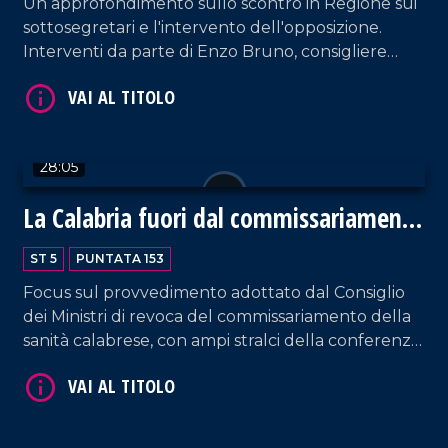
Un approfondimento sullo scontro in Regione sui
sottosegretari e l'intervento dell'opposizione.
VAI AL TITOLO
Interventi da parte di Enzo Bruno, consigliere
regionale del gruppo Tridico Presidente, e Marco
Polimeni di Forza Italia in rappresentanza della
maggioranza. Approfondimento in esterna a cura
di Bruno Mirante.
28:05
La Calabria fuori dal commissariamento
della Sanità
ST 5
PUNTATA 153
VAI AL TITOLO
Focus sul provvedimento adottato dal Consiglio
dei Ministri di revoca del commissariamento della
sanità calabrese, con ampi stralci della conferenza
stampa sull'argomento presieduta dal
governatore Roberto Occhiuto. Intervento da
parte del Segretario Nazionale dell'Anaao-
Assomed Pierino Di Silverio.