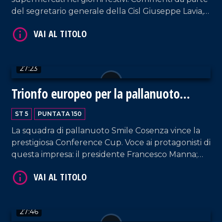
del segretario generale della Cisl Giuseppe Lavia,
VAI AL TITOLO
di Giuseppe Vercelli della Filcams Cgil e del
sociologo Fulvio D'Ascola.
27:23
Trionfo europeo per la pallanuoto
femminile
ST 5
PUNTATA 150
VAI AL TITOLO
La squadra di pallanuoto Smile Cosenza vince la
prestigiosa Conference Cup. Voce ai protagonisti di
questa impresa: il presidente Francesco Manna;
l'allenatore Gaetano Occhione; i vertici societari; le
ragazze vincitrici. Spazio anche alla situazione del
Cosenza Calcio. Approfondimento in esterna a
cura di Patrizia De Napoli.
27:46