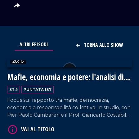
VAI AL TITOLO
ALTRI EPISODI
TORNA ALLO SHOW
28:18
Mafie, economia e potere: l'analisi di
Nicaso
ST 5
PUNTATA 187
Focus sul rapporto tra mafie, democrazia,
VAI AL TITOLO
economia e responsabilità collettiva. In studio, con
Pier Paolo Cambareri e il Prof. Giancarlo Costabile,
il docente universitario Antonio Nicaso, storico e
tra i massimi studiosi delle mafie a livello
internazionale.