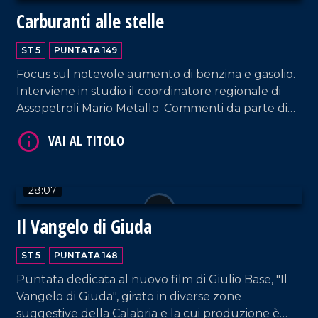
Carburanti alle stelle
VAI AL TITOLO
ST 5
PUNTATA 149
Focus sul notevole aumento di benzina e gasolio.
Interviene in studio il coordinatore regionale di
Assopetroli Mario Metallo. Commenti da parte di
Giuseppe Febert, vicepresidente della locale sede
di Confindustria; Jessica Mittica, una delle titolari
dell'omonima azienda di logistica di Gioiosa Jonica;
Samuele Furfaro (impresa FMB TUBES di
VAI AL TITOLO
28:07
Polistena); Valerio Labate di Nucera Trasporti.
Approfondimento in esterna a cura di Anna Foti.
Il Vangelo di Giuda
ST 5
PUNTATA 148
Puntata dedicata al nuovo film di Giulio Base, "Il
Vangelo di Giuda", girato in diverse zone
suggestive della Calabria e la cui produzione è