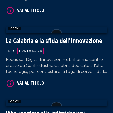
commissario dell'Asp di Cosenza, e Rubens Curia
della Comunità competente.
VAI AL TITOLO
27:52
La Calabria e la sfida dell'Innovazione
ST 5
PUNTATA 178
Focus sul Digital Innovation Hub, il primo centro
creato da Confindustria Calabria dedicato all'alta
tecnologia, per contrastare la fuga di cervelli dalla
regione. Ne discutiamo con Fortunato Amarelli,
VAI AL TITOLO
presidente del DIH regionale, e Francesco
Genovese, presidente del Polo Italiano lavoro e
formazione di Confindustria.
27:24