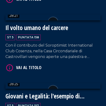
Iovino e il giornalista della Gazzetta dello Sport
Valter Leone.
VAI AL TITOLO
28:21
Il volto umano del carcere
ST 5
PUNTATA 158
Con il contributo del Soroptimist International
Club Cosenza, nella Casa Circondariale di
Castrovillari vengono aperte una palestra e
un'area benessere per i detenuti. Nel corso della
VAI AL TITOLO
puntata, intervengono: il direttore del carcere
Giuseppe Carrà; Francesco Ciccone, segretario
regionale del Sappe; il presidente della Camera
28:25
Penale di Reggio Calabria, Francesco Siclari.
Giovani e Legalità: l'esempio di
Annamaria Frustaci
ST 5
PUNTATA 157