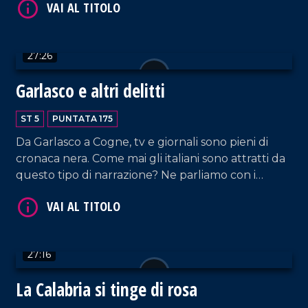
direttore della Scuola, e Francesco Raniolo,
professore di Scienze Politiche dell'Unical.
27:26
VAI AL TITOLO
Garlasco e altri delitti
ST 5
PUNTATA 175
Da Garlasco a Cogne, tv e giornali sono pieni di
cronaca nera. Come mai gli italiani sono attratti da
questo tipo di narrazione? Ne parliamo con i
penalisti Marcello Manna e Roberto Le Pera.
VAI AL TITOLO
27:16
La Calabria si tinge di rosa