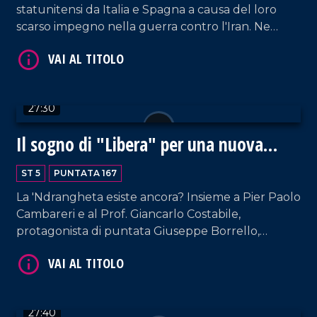
statunitensi da Italia e Spagna a causa del loro
scarso impegno nella guerra contro l'Iran. Ne
parliamo con Gianfranco Pasquino, professore
VAI AL TITOLO
emerito di Scienza della Politica, e Marco
Roviniello, ordinario storia contemporanea Unical.
27:30
Il sogno di "Libera" per una nuova
Calabria
ST 5
PUNTATA 167
La 'Ndrangheta esiste ancora? Insieme a Pier Paolo
VAI AL TITOLO
Cambareri e al Prof. Giancarlo Costabile,
protagonista di puntata Giuseppe Borrello,
referente regionale di "Libera" e già referente
provinciale durante lo scoppio dell'inchiesta
Rinascita Scott nel Vibonese.
27:40