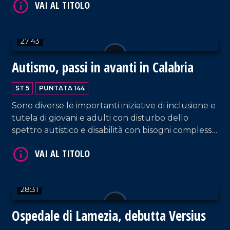
Salvatore Gurnari, segretario regionale
VAI AL TITOLO
Federazione Italiana dei Medici Pediatri.
Approfondimento in esterna a cura di Stefano
27:43
Mandarano.
Autismo, passi in avanti in Calabria
ST 5
PUNTATA 144
Sono diverse le importanti iniziative di inclusione e
tutela di giovani e adulti con disturbo dello
VAI AL TITOLO
spettro autistico e disabilità con bisogni complessi.
Ospite l'assessore regionale al welfare e
all'inclusione sociale, Pasqualina Straface.
Interventi da parte di Luigi Lupo, presidente
dell'associazione Calcia l'autismo, mentre in
28:31
collegamento dalla sede dell'associazione "Il volo
delle Farfalle" ascoltiamo le testimonianze di
Ospedale di Lamezia, debutta Versius
famiglie e volontari. Approfondimento da Reggio
Calabria a cura di Elisa Barresi.