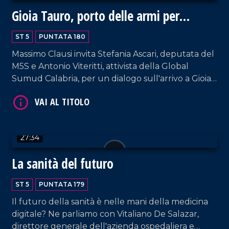
Gioia Tauro, porto delle armi per
Israele?
ST 5
PUNTATA 180
VAI AL TITOLO
Massimo Clausi invita Stefania Ascari, deputata del
M5S e Antonio Viteritti, attivista della Global
Sumud Calabria, per un dialogo sull'arrivo a Gioia
Tauro di container sospettati di contenere
materiale atto a produrre armi per Israele.
Quest'ultimo, nel frattempo, ha intercettato la
Flotilla e fermato 29 italiani.
27:34
La sanità del futuro
VAI AL TITOLO
ST 5
PUNTATA 179
Il futuro della sanità è nelle mani della medicina
digitale? Ne parliamo con Vitaliano De Salazar,
direttore generale dell'azienda ospedaliera e