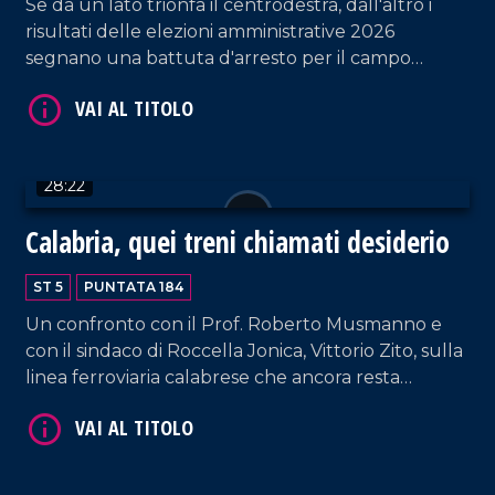
Se da un lato trionfa il centrodestra, dall'altro i
risultati delle elezioni amministrative 2026
segnano una battuta d'arresto per il campo
progressista. Discutiamo dei nuovi scenari con
Fausto Orsomarso, senatore di Fratelli d'Italia, e
VAI AL TITOLO
Flavio Stasi, sindaco di Corigliano Rossano.
28:22
Calabria, quei treni chiamati desiderio
ST 5
PUNTATA 184
Un confronto con il Prof. Roberto Musmanno e
con il sindaco di Roccella Jonica, Vittorio Zito, sulla
VAI AL TITOLO
linea ferroviaria calabrese che ancora resta
carente nonostante gli annunci del Governo.