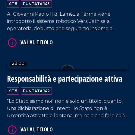
ST 5
PUNTATA 143
VAI AL TITOLO
Al Giovanni Paolo II di Lamezia Terme viene
introdotto il sistema robotico Versius in sala
operatoria, debutto che seguiamo insieme a
Manfredo Tedesco, Direttore dell'UOC di chirurgia
generale. La puntata vede la partecipazione del
direttore sanitario della struttura Antonio
Gallucci. Aperta parentesi anche sui casi di epatite
28:00
A con il dottor Paolo Scerbo, primario di malattie
VAI AL TITOLO
infettive della Dulbecco e con Martino Rizzo,
Responsabilità e partecipazione attiva
direttore del servizio di igiene e dell'Asp di
Cosenza. Approfondimento in esterna a cura di
ST 5
PUNTATA 142
Alessia Truzzolillo.
"Lo Stato siamo noi" non è solo un titolo, quanto
una dichiarazione di intenti: lo Stato non è
un'entità astratta e lontana, ma ha a che fare con
tutti i cittadini poiché sono i cittadini stessi che lo
compongono. Al centro dello speciale condotto