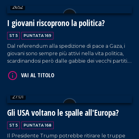
26:52
I giovani riscoprono la politica?
VAI AL TITOLO
ST 5
PUNTATA 169
Dal referendum alla spedizione di pace a Gaza, i
giovani sono sempre più attivi nella vita politica,
scardinandosi però dalle gabbie dei vecchi partiti.
Ne parliamo insieme a Nicola Caruso, esecutivo
nazionale Gioventù nazionale, e Francesco
Mendicino, segretario regionale Giovani
Democratici Calabria.
VAI AL TITOLO
27:01
Gli USA voltano le spalle all'Europa?
ST 5
PUNTATA 168
Il Presidente Trump potrebbe ritirare le truppe