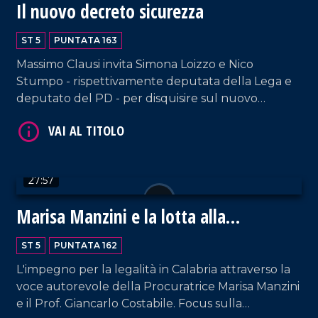
Il nuovo decreto sicurezza
ST 5
PUNTATA 163
VAI AL TITOLO
Massimo Clausi invita Simona Loizzo e Nico
Stumpo - rispettivamente deputata della Lega e
deputato del PD - per disquisire sul nuovo
decreto sicurezza che ha destato non poche
polemiche.
27:57
VAI AL TITOLO
Marisa Manzini e la lotta alla
'Ndrangheta
ST 5
PUNTATA 162
L'impegno per la legalità in Calabria attraverso la
voce autorevole della Procuratrice Marisa Manzini
e il Prof. Giancarlo Costabile. Focus sulla