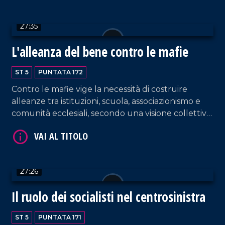
27:35
VAI AL TITOLO
L'alleanza del bene contro le mafie
ST 5
PUNTATA 172
Contro le mafie vige la necessità di costruire
alleanze tra istituzioni, scuola, associazionismo e
comunità ecclesiali, secondo una visione collettiva
capace di incidere nel lungo periodo. Al centro
del dibattito Mons. Francesco Savino, vescovo
della Diocesi di Cassano allo Ionio e vicepresidente
VAI AL TITOLO
nazionale della Conferenza episcopale italiana per
27:26
il Mezzogiorno. In studio, insieme a Pier Paolo
Cambareri, il prof. Giancarlo Costabile.
Il ruolo dei socialisti nel centrosinistra
ST 5
PUNTATA 171