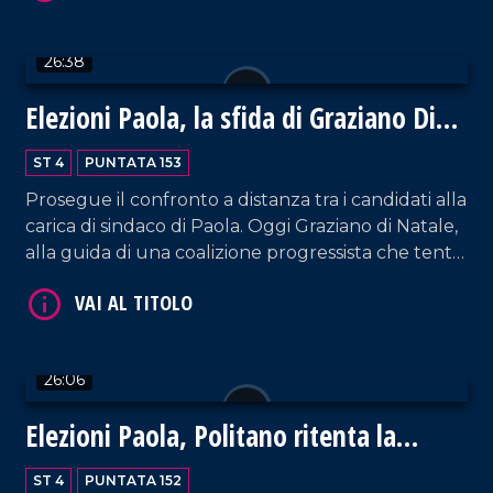
scranno in Municipio.
VAI AL TITOLO
26:38
Elezioni Paola, la sfida di Graziano Di
Natale
ST 4
PUNTATA 153
Prosegue il confronto a distanza tra i candidati alla
carica di sindaco di Paola. Oggi Graziano di Natale,
alla guida di una coalizione progressista che tenta
VAI AL TITOLO
la conquista del Municipio. Il suo programma
elettorale offre nuove prospettive al territorio che
riveste, anche in chiave turistica, un ruolo sempre
più centrale.
26:06
Elezioni Paola, Politano ritenta la
scalata
ST 4
PUNTATA 152