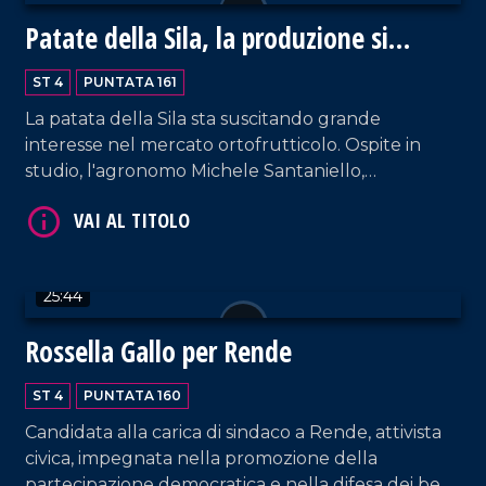
Patate della Sila, la produzione si
VAI AL TITOLO
(r)innova
ST 4
PUNTATA 161
La patata della Sila sta suscitando grande
interesse nel mercato ortofrutticolo. Ospite in
studio, l'agronomo Michele Santaniello,
responsabile scientifico del PPAS, ci racconta le
prospettive future di questo prodotto, dalla
semina alla raccolta, e le opportunità di crescita
per il settore.
VAI AL TITOLO
25:44
Rossella Gallo per Rende
ST 4
PUNTATA 160
Candidata alla carica di sindaco a Rende, attivista
civica, impegnata nella promozione della
partecipazione democratica e nella difesa dei beni