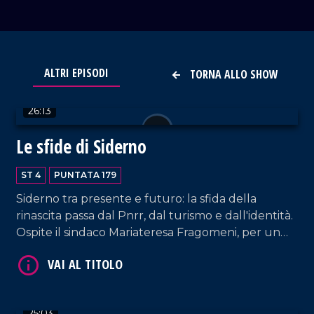
VAI AL TITOLO
ALTRI EPISODI
TORNA ALLO SHOW
26:13
Le sfide di Siderno
ST 4
PUNTATA 179
Siderno tra presente e futuro: la sfida della
VAI AL TITOLO
rinascita passa dal Pnrr, dal turismo e dall'identità.
Ospite il sindaco Mariateresa Fragomeni, per un
faccia a faccia su progetti, sfide e prospettive
dell'amministrazione comunale.
25:03