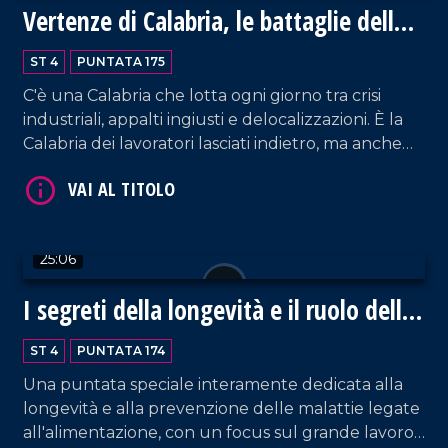
Vertenze di Calabria, le battaglie della
Fiom CGIL
ST 4
PUNTATA 175
VAI AL TITOLO
C'è una Calabria che lotta ogni giorno tra crisi
industriali, appalti ingiusti e delocalizzazioni. È la
Calabria dei lavoratori lasciati indietro, ma anche
quella delle cooperative che resistono, delle
competenze escluse e della ricerca precaria. Ne
parliamo con Umberto Calabrone, segretario
regionale della Fiom CGIL.
25:06
VAI AL TITOLO
I segreti della longevità e il ruolo della
Calabria
ST 4
PUNTATA 174
Una puntata speciale interamente dedicata alla
longevità e alla prevenzione delle malattie legate
all'alimentazione, con un focus sul grande lavoro