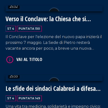
VAI AL TITOLO
25:32
Verso il Conclave: la Chiesa che si
rinnova
ST 4
PUNTATA 150
Il Conclave per l'elezione del nuovo papa inizierà il
prossimo 7 maggio. La Sede di Pietro resterà
vacante ancora per poco, a breve una nuova
guida si farà carico dell'eredità di Francesco e delle
VAI AL TITOLO
tante e complesse sfide del mondo odierno che la
Chiesa è chiamata ad affrontare. Ospite in studio
don Francesco Cristofaro.
25:33
Le sfide dei sindaci Calabresi a difesa
dei territori
ST 4
PUNTATA 149
Una vita tra medicina, solidarietà e impegno civico: