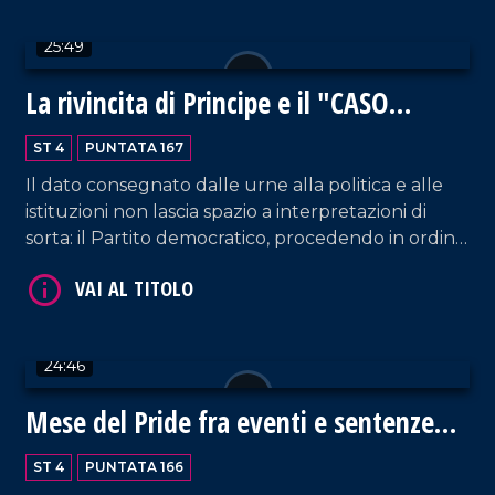
rivoluzionaria del pool antimafia guidata da
25:49
Falcone.
VAI AL TITOLO
La rivincita di Principe e il "CASO
LAMEZIA"
ST 4
PUNTATA 167
Il dato consegnato dalle urne alla politica e alle
istituzioni non lascia spazio a interpretazioni di
sorta: il Partito democratico, procedendo in ordine
sparso e senza simbolo, ha segnato
clamorosamente il passo indebolendo, nei fatti, la
VAI AL TITOLO
coalizione di centrosinistra. Quindi, verso quale
direzione vuole andare la Calabria?
24:46
Mese del Pride fra eventi e sentenze
storiche
ST 4
PUNTATA 166