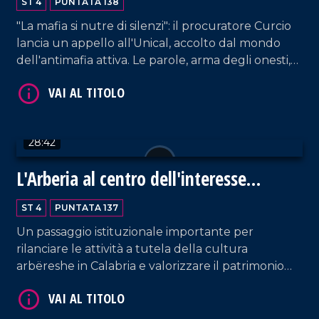
ST 4
PUNTATA 138
"La mafia si nutre di silenzi": il procuratore Curcio
lancia un appello all'Unical, accolto dal mondo
dell'antimafia attiva. Le parole, arma degli onesti,
diventano azione grazie all'impegno del professor
Francesco Costabile ospite della puntata.
28:42
VAI AL TITOLO
L'Arberia al centro dell'interesse
politico e istituzionale
ST 4
PUNTATA 137
Un passaggio istituzionale importante per
rilanciare le attività a tutela della cultura
arbëreshe in Calabria e valorizzare il patrimonio
delle minoranze linguistiche. Ne abbiamo parlato
con Ernesto Madeo, sindaco di San Demetrio
VAI AL TITOLO
Corone.