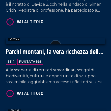
VAI AL TITOLO
è il ritratto di Davide Zicchinella, sindaco di Simeri
Crichi. Pediatra di professione, ha partecipato a
numerose missioni umanitarie in Africa. Oggi ci ha
raccontato le sfide quotidiane di amministrare un
piccolo comune calabrese.
27:35
Parchi montani, la vera ricchezza della
Calabria
VAI AL TITOLO
ST 4
PUNTATA 148
Alla scoperta di territori straordinari, scrigni di
biodiversità, cultura e opportunità di sviluppo
sostenibile, oggi abbiamo acceso i riflettori su una
delle risorse più preziose: I parchi montani. In
studio Noemi Guzzo, guida ufficiale del Parco
Nazionale della Sila.
26:49