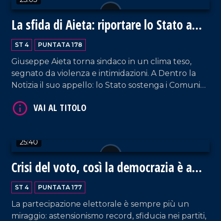
La sfida di Aieta: riportare lo Stato a
Cetraro
VAI AL TITOLO
ST 4
PUNTATA 178
Giuseppe Aieta torna sindaco in un clima teso,
segnato da violenza e intimidazioni. A Dentro la
Notizia il suo appello: lo Stato sostenga i Comuni
nella lotta per legalità e sicurezza.
25:40
VAI AL TITOLO
Crisi del voto, così la democrazia è a
rischio
ST 4
PUNTATA 177
La partecipazione elettorale è sempre più un
miraggio: astensionismo record, sfiducia nei partiti,