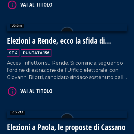
scopriamo le sue idee ed il suo progetto per
VAI AL TITOLO
Rende.
25:56
Elezioni a Rende, ecco la sfida di
Giovanni Bilotti
ST 4
PUNTATA 156
Accesi i riflettori su Rende. Si comincia, seguendo
l'ordine di estrazione dell'Ufficio elettorale, con
VAI AL TITOLO
Giovanni Bilotti, candidato sindaco sostenuto dalla
coalizione progressista con il Partito Democratico
e diverse liste civiche, espressione di una proposta
incentrata su inclusione, rigenerazione urbana e
innovazione sociale.
26:20
Elezioni a Paola, le proposte di Cassano