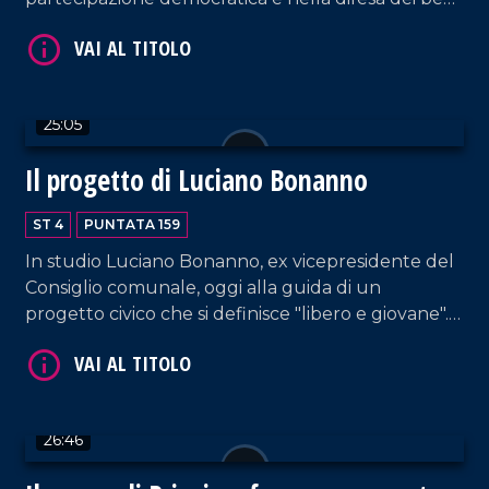
comuni; propone un'idea di città che definisce
VAI AL TITOLO
alternativa rispetto al passato.
25:05
Il progetto di Luciano Bonanno
ST 4
PUNTATA 159
In studio Luciano Bonanno, ex vicepresidente del
VAI AL TITOLO
Consiglio comunale, oggi alla guida di un
progetto civico che si definisce "libero e giovane".
Sanità, inclusione, ambiente, infrastrutture e
partecipazione, questi sono i punti saldi della sua
campagna elettorale per Rende.
26:46