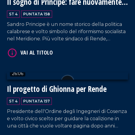
Il sogno di Principe: fare nuovamente
grande Rende
VAI AL TITOLO
ST 4
PUNTATA 158
Sandro Principe è un nome storico della politica
calabrese e volto simbolo del riformismo socialista
nel Meridione. Più volte sindaco di Rende,
deputato e assessore regionale, oggi si ricandida
alla guida della città con l'ambizione di riannodare
il filo di una visione politica e amministrativa.
26:06
VAI AL TITOLO
Il progetto di Ghionna per Rende
ST 4
PUNTATA 157
Presidente dell'Ordine degli Ingegneri di Cosenza
e volto civico scelto per guidare la coalizione in
una città che vuole voltare pagina dopo anni
difficili. Parliamo di Giovanni Ghionna ed insieme