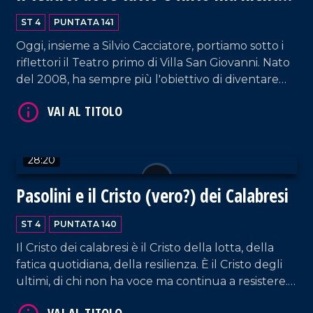
è falso
ST 4
PUNTATA 141
Oggi, insieme a Silvio Cacciatore, portiamo sotto i
riflettori il Teatro primo di Villa San Giovanni. Nato
del 2008, ha sempre più l'obiettivo di diventare
un polo di produzione volto alla crescita di uno
spazio multifunzionale e libero, un luogo in grado
di creare una relazione culturale profonda col
territorio tramite eventi e spettacoli
VAI AL TITOLO
28:20
estremamente validi.
Pasolini e il Cristo (vero?) dei Calabresi
ST 4
PUNTATA 140
Il Cristo dei calabresi è il Cristo della lotta, della
fatica quotidiana, della resilienza. È il Cristo degli
ultimi, di chi non ha voce ma continua a resistere.
Durante la Settimana Santa accendiamo i riflettori
VAI AL TITOLO