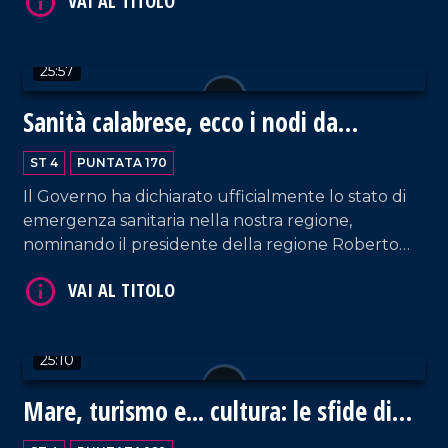
VAI AL TITOLO
25:57
Sanità calabrese, ecco i nodi da
sciogliere
ST 4
PUNTATA 170
Il Governo ha dichiarato ufficialmente lo stato di
emergenza sanitaria nella nostra regione,
nominando il presidente della regione Roberto
Occhiuto commissario ad hoc. Ma quali sono le
VAI AL TITOLO
vere cause del collasso del sistema? Esiste ancora
una via d'uscita? Con Luigi Ziccarelli, segretario
regionale di Anaao Assomed Calabria, abbiamo
25:10
analizzato le principali criticità.
Mare, turismo e... cultura: le sfide di
San Lucido