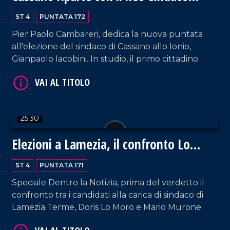
Iacobini
ST 4
PUNTATA 172
Pier Paolo Cambareri, dedica la nuova puntata
VAI AL TITOLO
all'elezione del sindaco di Cassano allo Ionio,
Gianpaolo Iacobini. In studio, il primo cittadino
racconta la vittoria elettorale, le prime scelte di
governo e le sfide chiave: giunta, servizi, legalità,
turismo, politiche sociali e partecipazione civica.
25:30
Elezioni a Lamezia, il confronto Lo
VAI AL TITOLO
Moro-Murone
ST 4
PUNTATA 171
Speciale Dentro la Notizia, prima del verdetto il
confronto tra i candidati alla carica di sindaco di
Lamezia Terme, Doris Lo Moro e Mario Murone.