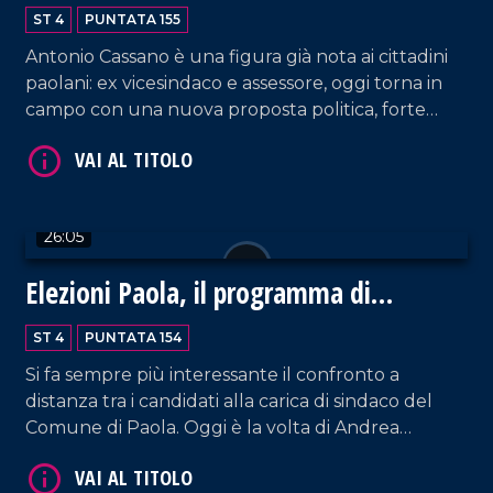
ST 4
PUNTATA 155
VAI AL TITOLO
Antonio Cassano è una figura già nota ai cittadini
paolani: ex vicesindaco e assessore, oggi torna in
campo con una nuova proposta politica, forte
dell'esperienza maturata e di un rinnovato senso
di responsabilità. La sua è una candidatura che
punta sulla partecipazione, sulla trasparenza e su
una visione amministrativa che promette
26:05
concretezza.
VAI AL TITOLO
Elezioni Paola, il programma di
Signorelli
ST 4
PUNTATA 154
Si fa sempre più interessante il confronto a
distanza tra i candidati alla carica di sindaco del
Comune di Paola. Oggi è la volta di Andrea
Signorelli, giovane amministratore che punta sulla
politica di servizio per conquistare il principale