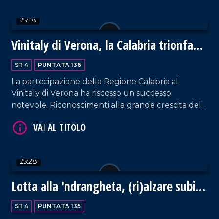
25:18
Vinitaly di Verona, la Calabria trionfa
ancora
ST 4
PUNTATA 136
La partecipazione della Regione Calabria al
Vinitaly di Verona ha riscosso un successo
VAI AL TITOLO
notevole. Riconoscimenti alla grande crescita del
comparto sono arrivati da ogni dove, a
dimostrazione del grande lavoro prodotto per
sostenere un settore che può trainare l'economia
regionale. Ospite in studio l'assessore regionale
25:28
all'Agricoltura, Gianluca Gallo.
Lotta alla 'ndrangheta, (ri)alzare subito
la guardia
ST 4
PUNTATA 135
VAI AL TITOLO