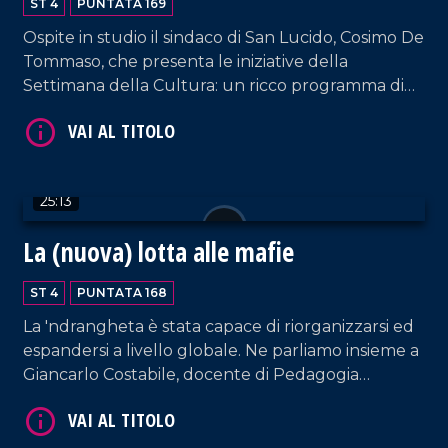
ST 4
PUNTATA 169
Ospite in studio il sindaco di San Lucido, Cosimo De
VAI AL TITOLO
Tommaso, che presenta le iniziative della
Settimana della Cultura: un ricco programma di
eventi per valorizzare storia, tradizioni e
patrimonio artistico del borgo calabrese.
Un'occasione per riflettere sull'esperienza
amministrativa del sindaco, sulle sfide affrontate e
25:13
sulle prospettive future.
La (nuova) lotta alle mafie
VAI AL TITOLO
ST 4
PUNTATA 168
La 'ndrangheta è stata capace di riorganizzarsi ed
espandersi a livello globale. Ne parliamo insieme a
Giancarlo Costabile, docente di Pedagogia
dell'Antimafia; un confronto senza retorica
sull'avanzamento nella lotta alla criminalità
organizzata, partendo dall'intuizione