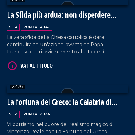
VAI AL TITOLO
La Sfida più ardua: non disperdere
l'eredità di Francesco
ST 4
PUNTATA 147
La vera sfida della Chiesa cattolica è dare
continuità ad un'azione, avviata da Papa
Francesco, di riavvicinamento alla Fede di
centinaia di migliaia di pellegrini proveniente da
ogni angolo della terra. Ospite in studio
VAI AL TITOLO
monsignor Giovanni Checchinato, di rientro da
Roma dove si è recato per la celebrazione dei
22:26
funerali di Jorge Mario Bergoglio.
La fortuna del Greco: la Calabria di
Vincenzo Reale
ST 4
PUNTATA 146
Vi portiamo nel cuore del realismo magico di
Vincenzo Reale con La Fortuna del Greco,