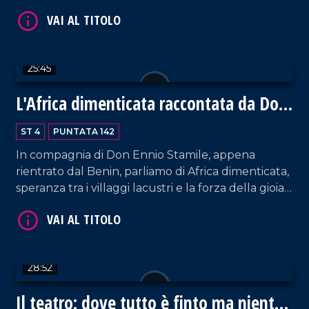
VAI AL TITOLO
abbiamo anche affrontato il tema del Parco della
Biodiversità e, soprattutto, abbiamo cercato di
capire quali siano le prospettive future per la città
di Vibo Valentia.
25:45
L'Africa dimenticata raccontata da Don
Ennio Stamile
ST 4
PUNTATA 142
In compagnia di Don Ennio Stamile, appena
VAI AL TITOLO
rientrato dal Benin, parliamo di Africa dimenticata,
speranza tra i villaggi lacustri e la forza della gioia
dell'essenziale. Spazio anche alla Calabria che
lotta contro la 'ndrangheta. Un confronto intenso
tra fede, impegno civile e amore per gli ultimi.
28:52
Il teatro: dove tutto è finto ma niente
VAI AL TITOLO