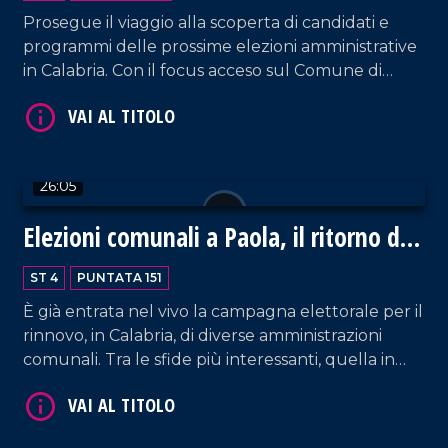
Prosegue il viaggio alla scoperta di candidati e
VAI AL TITOLO
programmi delle prossime elezioni amministrative
in Calabria. Con il focus acceso sul Comune di
Paola, oggi sarà la volta del candidato a sindaco
Giovanni Politano, che ha ricoperto la carica di
primo cittadino sino allo scorso mese di febbraio.
26:05
Elezioni comunali a Paola, il ritorno di
VAI AL TITOLO
Perrotta
ST 4
PUNTATA 151
È già entrata nel vivo la campagna elettorale per il
rinnovo, in Calabria, di diverse amministrazioni
comunali. Tra le sfide più interessanti, quella in
atto nel territorio di Paola che vede nuovamente
in campo uno tra gli storici amministratori locali,
Roberto Perrotta, ospite della puntata.