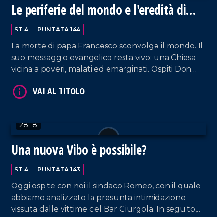
VAI AL TITOLO
Le periferie del mondo e l'eredità di
Papa Francesco
ST 4
PUNTATA 144
La morte di papa Francesco sconvolge il mondo. Il
suo messaggio evangelico resta vivo: una Chiesa
vicina a poveri, malati ed emarginati. Ospiti Don
Salvatore Fuscaldo e Andrea Papaccio
Napoletano.
VAI AL TITOLO
28:18
Una nuova Vibo è possibile?
ST 4
PUNTATA 143
Oggi ospite con noi il sindaco Romeo, con il quale
abbiamo analizzato la presunta intimidazione
vissuta dalle vittime del Bar Giurgola. In seguito,