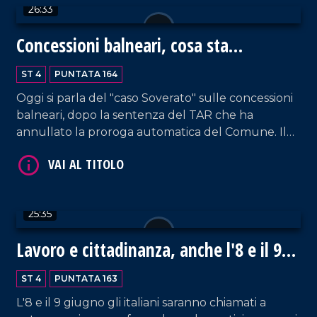
26:33
VAI AL TITOLO
Concessioni balneari, cosa sta
accadendo
ST 4
PUNTATA 164
Oggi si parla del "caso Soverato" sulle concessioni
balneari, dopo la sentenza del TAR che ha
annullato la proroga automatica del Comune. Il
sindaco Vacca spiegherà le misure adottate,
mentre Luca Manica, del Sindacato Balneari,
esporrà le preoccupazioni degli operatori in attesa
VAI AL TITOLO
di una normativa chiara.
25:35
Lavoro e cittadinanza, anche l'8 e il 9
Giugno si vota
ST 4
PUNTATA 163
L'8 e il 9 giugno gli italiani saranno chiamati a