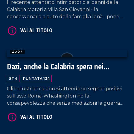
Il recente attentato intimidatorio ai danni della
Calabria Motori a Villa San Giovanni - la
concessionaria d'auto della famiglia Ionà - pone
nuovamente al centro dell'attenzione pubblica la
necessità di rafforzare le azioni per dare una
spallata forte alla protervia mafiosa. Ospite il
referente regionale di Libera Giuseppe Borrello.
26:37
VAI AL TITOLO
Dazi, anche la Calabria spera nei
negoziati
ST 4
PUNTATA 134
Gli industriali calabresi attendono segnali positivi
sull'asse Roma-Whashington nella
consapevolezza che senza mediazioni la guerra
commerciale innescata dagli Stati Uniti sia
destinata a danneggiare l'economia reale della
nostra regione. Ospite in studio il presidente
VAI AL TITOLO
regionale di Unindustria Calabria, Aldo Ferrara.