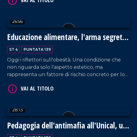
su Pier Paolo Pasolini, a cinquant'anni da Il
Vangelo secondo Matteo. Ospite d'eccezione
Francesco Vilotta per riflettere sulla crisi
26:56
dell'intellettuale critico.
Educazione alimentare, l'arma segreta
contro le malattie croniche
ST 4
PUNTATA 139
Oggi i riflettori sull'obesità. Una condizione che
VAI AL TITOLO
non riguarda solo l'aspetto estetico, ma
rappresenta un fattore di rischio concreto per lo
sviluppo di gravi malattie croniche. In Calabria i
tassi superano la media nazionale. Ne abbiamo
parlato con il professor Ludovico Abenavoli,
ordinario di Gastroenterologia allUniversità Magna
28:13
Graecia di Catanzaro.
Pedagogia dell'antimafia all'Unical, un
faro per la Calabria
VAI AL TITOLO