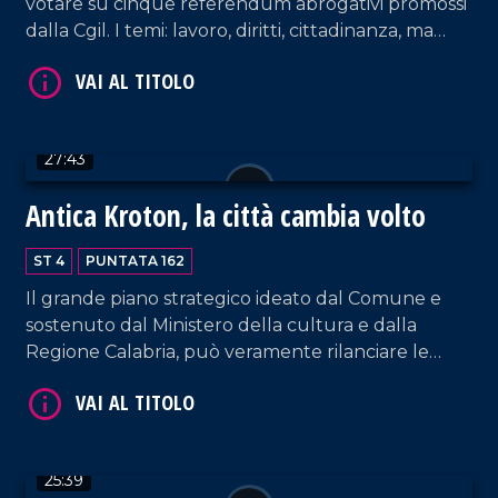
votare su cinque referendum abrogativi promossi
dalla Cgil. I temi: lavoro, diritti, cittadinanza, ma
VAI AL TITOLO
soprattutto dignità e giustizia sociale. Ospite il
segretario regionale della Cgil Calabria, Gianfranco
Trotta.
27:43
Antica Kroton, la città cambia volto
ST 4
PUNTATA 162
Il grande piano strategico ideato dal Comune e
VAI AL TITOLO
sostenuto dal Ministero della cultura e dalla
Regione Calabria, può veramente rilanciare le
ambizioni del territorio: oltre 60 milioni di
investimenti per riportare alla luce l'antica città
greca di Crotone. Ospiti l'architetto Mario
Cucinella e il responsabile dell'Unità operativa del
25:39
progetto, Antonio Senatore.