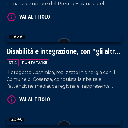
VAI AL TITOLO
romanzo vincitore del Premio Flaiano e del
Premio Cumino d'Oro. Una storia intensa e poetica
che unisce mito e realtà nella Calabria più
autentica, seguendo le vicende di Antonio il
Greco, un mastro muratore deciso a costruire non
28:38
solo una casa, ma anche il proprio destino.
Disabilità e integrazione, con "gli altri
siamo noi" è possibile
ST 4
PUNTATA 145
VAI AL TITOLO
Il progetto CasAmica, realizzato in sinergia con il
Comune di Cosenza, conquista la ribalta e
l'attenzione mediatica regionale: rappresenta
infatti un modello concreto di accoglienza e
sostegno per le persone con disabilità. Ospite
Adriana De Luca, presidente dell'associazione Gli
altri siamo noi.
28:46