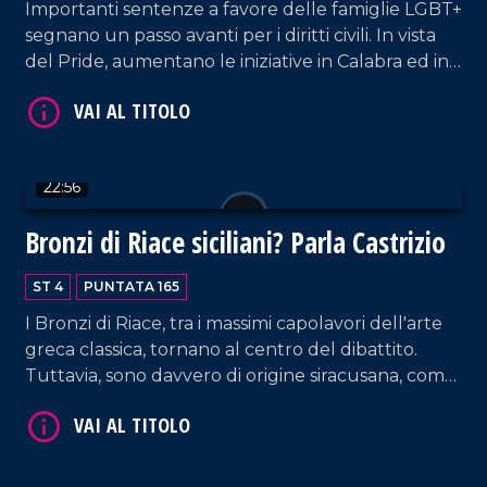
Importanti sentenze a favore delle famiglie LGBT+
segnano un passo avanti per i diritti civili. In vista
VAI AL TITOLO
del Pride, aumentano le iniziative in Calabra ed in
particolare a Cosenza. Ospite: Natascia Maesi,
Presidente di Arcigay.
22:56
Bronzi di Riace siciliani? Parla Castrizio
ST 4
PUNTATA 165
VAI AL TITOLO
I Bronzi di Riace, tra i massimi capolavori dell'arte
greca classica, tornano al centro del dibattito.
Tuttavia, sono davvero di origine siracusana, come
sostengono alcuni studiosi, o furono realizzati ad
Argo, come afferma il professore Daniele Castrizio?
Ne parliamo proprio con lui.