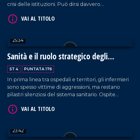
crisi delle istituzioni. Può dirsi davvero
rappresentativa una democrazia in cui la
maggioranza dei cittadini diserta il voto? Ne
VAI AL TITOLO
parliamo con Franco Laratta, direttore di LaC
News24 e Antonio Viscomi, ex deputato.
25:34
Sanità e il ruolo strategico degli
infermieri
ST 4
PUNTATA 176
In prima linea tra ospedali e territori, gli infermieri
sono spesso vittime di aggressioni, ma restano
VAI AL TITOLO
pilastri silenziosi del sistema sanitario. Ospite
Fausto Sposato per discutere carenze, tutele e
rilancio della professione, tra denunce e proposte
per una sanità pubblica più forte e vicina ai
cittadini.
23:42