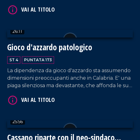
che si sta portando avanti proprio in Calabria. Un
dialogo a più voci con il professor Giuseppe
Passarino, docente di Genetica e il professor Valter
VAI AL TITOLO
Longo che illustrerà gli obiettivi dello studio nella
26:11
nostra Regione.
Gioco d'azzardo patologico
ST 4
PUNTATA 173
La dipendenza da gioco d'azzardo sta assumendo
dimensioni preoccupanti anche in Calabria. E' una
piaga silenziosa ma devastante, che affonda le sue
VAI AL TITOLO
radici nella fragilità sociale e personale. Ospite in
studio il dottore Roberto Calabria, direttore del
Ser.D dell'Asp di Cosenza, punto di riferimento
nella lotta contro le dipendenze.
25:56
Cassano riparte con il neo-sindaco