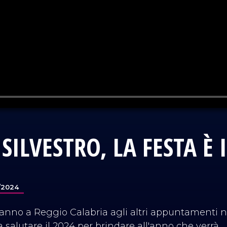
SILVESTRO, LA FESTA È
2/2024
nno a Reggio Calabria agli altri appuntamenti ne
 salutare il 2024 per brindare all'anno che verrà.