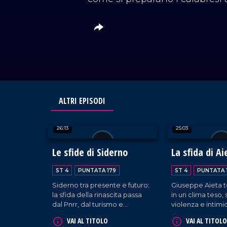
ALTRI EPISODI
26:13
25:03
Le sfide di Siderno
La sfida di Ai
riportare lo 
ST 4
PUNTATA 179
ST 4
PUNTATA 
Cetraro
Siderno tra presente e futuro:
Giuseppe Aieta t
la sfida della rinascita passa
in un clima teso,
dal Pnrr, dal turismo e
violenza e intimi
dall'identità. Ospite il sindaco
Dentro la Notizia 
VAI AL TITOLO
VAI AL TITOLO
Mariateresa Fragomeni, per
appello: lo Stato