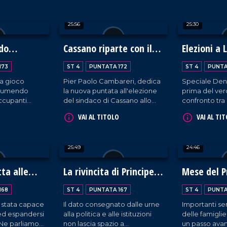
a per legalità
rappresentativa una
Fausto Sposa
democrazia in cui la
carenze, tutel
25:56
25:30
maggioranza dei cittadini
professione, 
diserta il voto? Ne parliamo
proposte per 
con Franco Laratta, direttore
pubblica più f
do
Cassano riparte con il
Elezioni a 
di LaC News24 e Antonio
cittadini.
neo-sindaco Iacobini
confronto 
Viscomi, ex deputato.
173
ST 4
PUNTATA 172
ST 4
PUNTA
Murone
a gioco
Pier Paolo Cambareri, dedica
Speciale Dent
ssumendo
la nuova puntata all'elezione
prima del verd
ccupanti
del sindaco di Cassano allo
confronto tra 
. E' una piaga
Ionio, Gianpaolo Iacobini. In
carica di sin
VAI AL TITOLO
VAI AL TI
vastante, che
studio, il primo cittadino
Terme, Doris
ici nella
racconta la vittoria elettorale,
Murone.
e personale.
le prime scelte di governo e le
25:49
24:46
l dottore
sfide chiave: giunta, servizi,
, direttore
legalità, turismo, politiche
p di Cosenza,
sociali e partecipazione civica.
tta alle
La rivincita di Principe e
Mese del P
nto nella lotta
il "CASO LAMEZIA"
eventi e s
denze.
168
ST 4
PUNTATA 167
ST 4
PUNTA
storiche
 stata capace
Il dato consegnato dalle urne
Importanti se
 ed espandersi
alla politica e alle istituzioni
delle famigl
. Ne parliamo
non lascia spazio a
un passo avanti