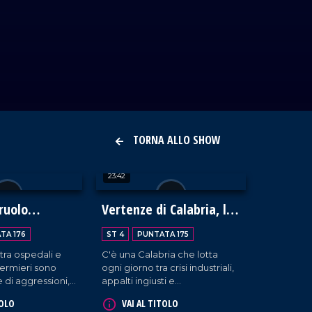
TORNA ALLO SHOW
23:42
 ruolo
Vertenze di Calabria, le
 degli
battaglie della Fiom
TA 176
ST 4
PUNTATA 175
CGIL
 tra ospedali e
C'è una Calabria che lotta
infermieri sono
ogni giorno tra crisi industriali,
 di aggressioni,
appalti ingiusti e
astri silenziosi
delocalizzazioni. È la Calabria
TOLO
VAI AL TITOLO
nitario. Ospite
dei lavoratori lasciati indietro,