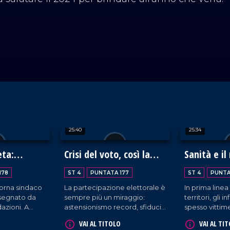
25:40
25:34
eta:
Crisi del voto, così la
Sanità e il
Stato a
democrazia è a rischio
strategico
178
ST 4
PUNTATA 177
ST 4
PUNTA
infermieri
orna sindaco
La partecipazione elettorale è
In prima linea
 segnato da
sempre più un miraggio:
territori, gli 
dazioni. A
astensionismo record, sfiducia
spesso vittime
il suo
nei partiti, crisi delle istituzioni.
ma restano pil
VAI AL TITOLO
VAI AL TI
 sostenga i
Può dirsi davvero
del sistema sa