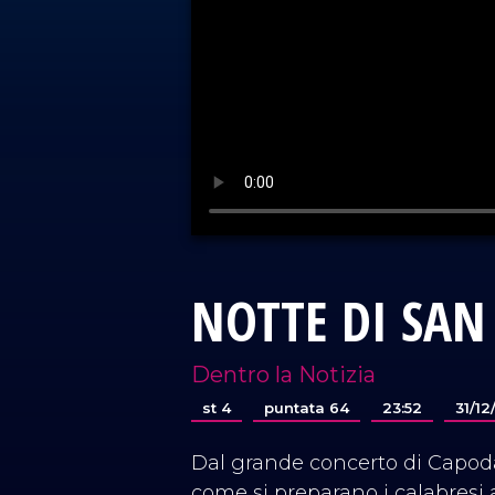
NOTTE DI SAN 
Dentro la Notizia
st 4
puntata 64
23:52
31/1
Dal grande concerto di Capoda
come si preparano i calabresi a