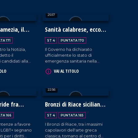
to per discutere
ma anche quella delle
e e rilancio della
cooperative che resistono,
25:57
tra denunce e
delle competenze escluse e
una sanità
della ricerca precaria. Ne
orte e vicina ai
parliamo con Umberto
Lamezia, il
Sanità calabrese, ecco i
Calabrone, segretario
Lo Moro-
nodi da sciogliere
regionale della Fiom CGIL.
TA 171
ST 4
PUNTATA 170
ro la Notizia,
Il Governo ha dichiarato
etto il
ufficialmente lo stato di
i candidati alla
emergenza sanitaria nella
daco di Lamezia
nostra regione, nominando il
TOLO
VAI AL TITOLO
 Lo Moro e Mario
presidente della regione
Roberto Occhiuto
commissario ad hoc. Ma quali
22:56
sono le vere cause del
collasso del sistema? Esiste
ancora una via d'uscita? Con
ride fra
Bronzi di Riace siciliani?
Luigi Ziccarelli, segretario
entenze
Parla Castrizio
regionale di Anaao Assomed
TA 166
ST 4
PUNTATA 165
Calabria, abbiamo analizzato
ntenze a favore
I Bronzi di Riace, tra i massimi
le principali criticità.
ie LGBT+ segnano
capolavori dell'arte greca
 per i diritti
classica, tornano al centro del