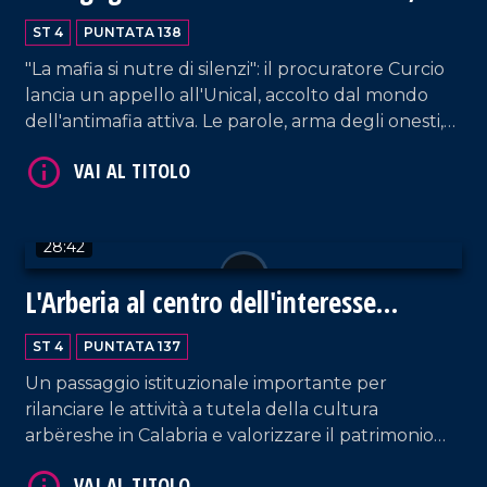
faro per la Calabria
VAI AL TITOLO
ST 4
PUNTATA 138
"La mafia si nutre di silenzi": il procuratore Curcio
lancia un appello all'Unical, accolto dal mondo
dell'antimafia attiva. Le parole, arma degli onesti,
diventano azione grazie all'impegno del professor
Francesco Costabile ospite della puntata.
28:42
VAI AL TITOLO
L'Arberia al centro dell'interesse
politico e istituzionale
ST 4
PUNTATA 137
Un passaggio istituzionale importante per
rilanciare le attività a tutela della cultura
arbëreshe in Calabria e valorizzare il patrimonio
delle minoranze linguistiche. Ne abbiamo parlato