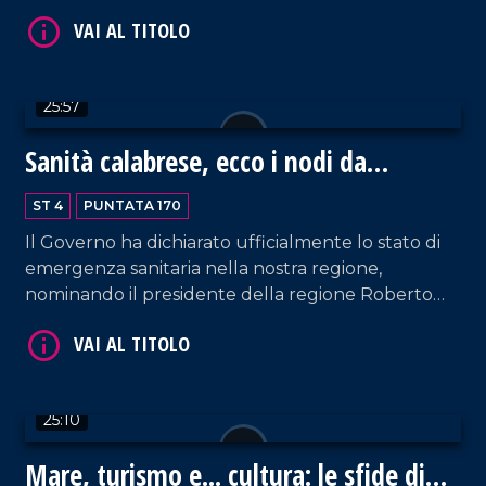
VAI AL TITOLO
25:57
Sanità calabrese, ecco i nodi da
sciogliere
ST 4
PUNTATA 170
Il Governo ha dichiarato ufficialmente lo stato di
emergenza sanitaria nella nostra regione,
nominando il presidente della regione Roberto
Occhiuto commissario ad hoc. Ma quali sono le
VAI AL TITOLO
vere cause del collasso del sistema? Esiste ancora
una via d'uscita? Con Luigi Ziccarelli, segretario
regionale di Anaao Assomed Calabria, abbiamo
25:10
analizzato le principali criticità.
Mare, turismo e... cultura: le sfide di