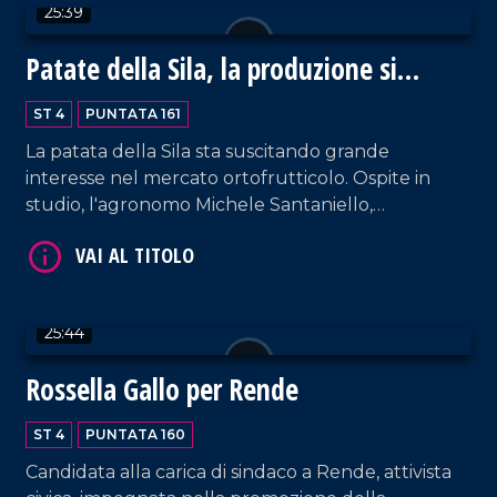
25:39
progetto, Antonio Senatore.
Patate della Sila, la produzione si
VAI AL TITOLO
(r)innova
ST 4
PUNTATA 161
La patata della Sila sta suscitando grande
interesse nel mercato ortofrutticolo. Ospite in
studio, l'agronomo Michele Santaniello,
responsabile scientifico del PPAS, ci racconta le
prospettive future di questo prodotto, dalla
semina alla raccolta, e le opportunità di crescita
per il settore.
VAI AL TITOLO
25:44
Rossella Gallo per Rende
ST 4
PUNTATA 160
Candidata alla carica di sindaco a Rende, attivista