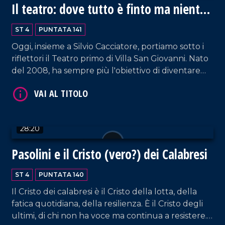
Il teatro: dove tutto è finto ma niente
VAI AL TITOLO
è falso
ST 4
PUNTATA 141
Oggi, insieme a Silvio Cacciatore, portiamo sotto i
riflettori il Teatro primo di Villa San Giovanni. Nato
del 2008, ha sempre più l'obiettivo di diventare
un polo di produzione volto alla crescita di uno
spazio multifunzionale e libero, un luogo in grado
di creare una relazione culturale profonda col
territorio tramite eventi e spettacoli
VAI AL TITOLO
28:20
estremamente validi.
Pasolini e il Cristo (vero?) dei Calabresi
ST 4
PUNTATA 140
Il Cristo dei calabresi è il Cristo della lotta, della
fatica quotidiana, della resilienza. È il Cristo degli
ultimi, di chi non ha voce ma continua a resistere.