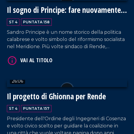
Il sogno di Principe: fare nuovamente
grande Rende
VAI AL TITOLO
ST 4
PUNTATA 158
Sandro Principe è un nome storico della politica
calabrese e volto simbolo del riformismo socialista
nel Meridione. Più volte sindaco di Rende,
deputato e assessore regionale, oggi si ricandida
alla guida della città con l'ambizione di riannodare
il filo di una visione politica e amministrativa.
26:06
VAI AL TITOLO
Il progetto di Ghionna per Rende
ST 4
PUNTATA 157
Presidente dell'Ordine degli Ingegneri di Cosenza
e volto civico scelto per guidare la coalizione in
una città che vuole voltare pagina dopo anni