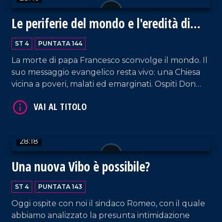
VAI AL TITOLO
Le periferie del mondo e l'eredità di
Papa Francesco
ST 4
PUNTATA 144
La morte di papa Francesco sconvolge il mondo. Il
suo messaggio evangelico resta vivo: una Chiesa
vicina a poveri, malati ed emarginati. Ospiti Don
Salvatore Fuscaldo e Andrea Papaccio
Napoletano.
VAI AL TITOLO
28:18
Una nuova Vibo è possibile?
ST 4
PUNTATA 143
Oggi ospite con noi il sindaco Romeo, con il quale
abbiamo analizzato la presunta intimidazione