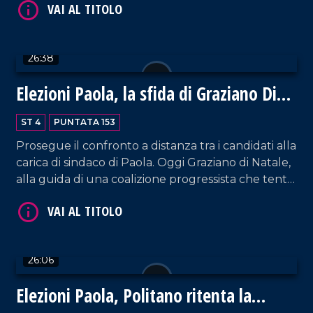
politica di servizio per conquistare il principale
scranno in Municipio.
VAI AL TITOLO
26:38
Elezioni Paola, la sfida di Graziano Di
Natale
ST 4
PUNTATA 153
Prosegue il confronto a distanza tra i candidati alla
carica di sindaco di Paola. Oggi Graziano di Natale,
alla guida di una coalizione progressista che tenta
VAI AL TITOLO
la conquista del Municipio. Il suo programma
elettorale offre nuove prospettive al territorio che
riveste, anche in chiave turistica, un ruolo sempre
più centrale.
26:06
Elezioni Paola, Politano ritenta la