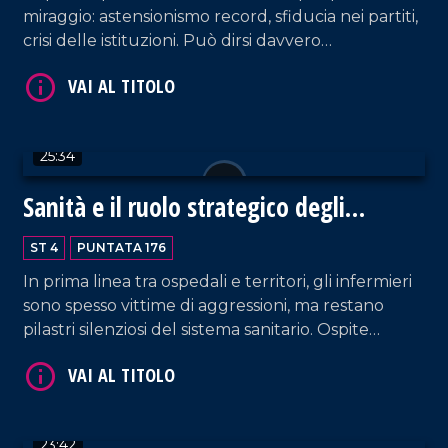
miraggio: astensionismo record, sfiducia nei partiti,
crisi delle istituzioni. Può dirsi davvero
rappresentativa una democrazia in cui la
maggioranza dei cittadini diserta il voto? Ne
VAI AL TITOLO
parliamo con Franco Laratta, direttore di LaC
News24 e Antonio Viscomi, ex deputato.
25:34
Sanità e il ruolo strategico degli
infermieri
ST 4
PUNTATA 176
In prima linea tra ospedali e territori, gli infermieri
sono spesso vittime di aggressioni, ma restano
VAI AL TITOLO
pilastri silenziosi del sistema sanitario. Ospite
Fausto Sposato per discutere carenze, tutele e
rilancio della professione, tra denunce e proposte
per una sanità pubblica più forte e vicina ai
cittadini.
23:42