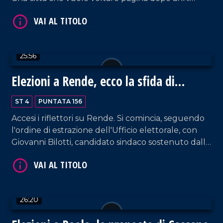
difficili. Parliamo di Giovanni Ghionna ed insieme
scopriamo le sue idee ed il suo progetto per
VAI AL TITOLO
Rende.
25:56
Elezioni a Rende, ecco la sfida di
Giovanni Bilotti
ST 4
PUNTATA 156
Accesi i riflettori su Rende. Si comincia, seguendo
l'ordine di estrazione dell'Ufficio elettorale, con
VAI AL TITOLO
Giovanni Bilotti, candidato sindaco sostenuto dalla
coalizione progressista con il Partito Democratico
e diverse liste civiche, espressione di una proposta
incentrata su inclusione, rigenerazione urbana e
innovazione sociale.
26:20