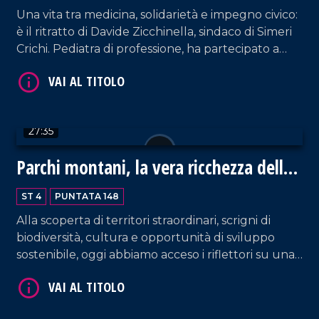
Una vita tra medicina, solidarietà e impegno civico:
VAI AL TITOLO
è il ritratto di Davide Zicchinella, sindaco di Simeri
Crichi. Pediatra di professione, ha partecipato a
numerose missioni umanitarie in Africa. Oggi ci ha
raccontato le sfide quotidiane di amministrare un
piccolo comune calabrese.
27:35
Parchi montani, la vera ricchezza della
Calabria
VAI AL TITOLO
ST 4
PUNTATA 148
Alla scoperta di territori straordinari, scrigni di
biodiversità, cultura e opportunità di sviluppo
sostenibile, oggi abbiamo acceso i riflettori su una
delle risorse più preziose: I parchi montani. In
studio Noemi Guzzo, guida ufficiale del Parco
Nazionale della Sila.