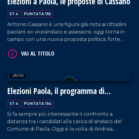
Elezioni a Paola, le proposte di Cassano
ST 4
PUNTATA 155
VAI AL TITOLO
Antonio Cassano è una figura già nota ai cittadini
paolani: ex vicesindaco e assessore, oggi torna in
campo con una nuova proposta politica, forte
dell'esperienza maturata e di un rinnovato senso
di responsabilità. La sua è una candidatura che
punta sulla partecipazione, sulla trasparenza e su
una visione amministrativa che promette
26:05
concretezza.
VAI AL TITOLO
Elezioni Paola, il programma di
Signorelli
ST 4
PUNTATA 154
Si fa sempre più interessante il confronto a
distanza tra i candidati alla carica di sindaco del
Comune di Paola. Oggi è la volta di Andrea
Signorelli, giovane amministratore che punta sulla