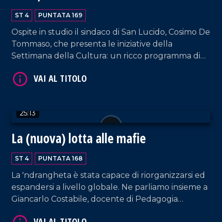
San Lucido
ST 4
PUNTATA 169
Ospite in studio il sindaco di San Lucido, Cosimo De
VAI AL TITOLO
Tommaso, che presenta le iniziative della
Settimana della Cultura: un ricco programma di
eventi per valorizzare storia, tradizioni e
patrimonio artistico del borgo calabrese.
Un'occasione per riflettere sull'esperienza
amministrativa del sindaco, sulle sfide affrontate e
25:13
sulle prospettive future.
La (nuova) lotta alle mafie
VAI AL TITOLO
ST 4
PUNTATA 168
La 'ndrangheta è stata capace di riorganizzarsi ed
espandersi a livello globale. Ne parliamo insieme a
Giancarlo Costabile, docente di Pedagogia
dell'Antimafia; un confronto senza retorica