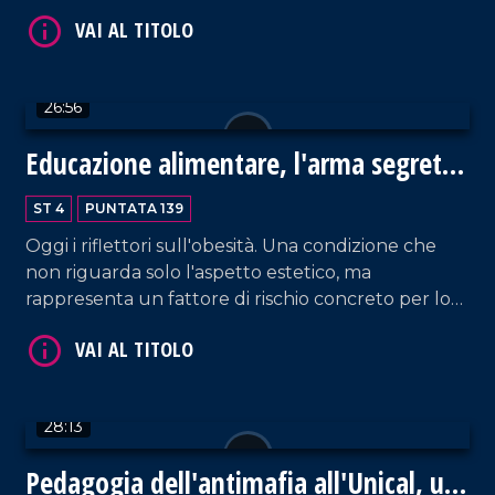
Durante la Settimana Santa accendiamo i riflettori
VAI AL TITOLO
su Pier Paolo Pasolini, a cinquant'anni da Il
Vangelo secondo Matteo. Ospite d'eccezione
Francesco Vilotta per riflettere sulla crisi
26:56
dell'intellettuale critico.
Educazione alimentare, l'arma segreta
contro le malattie croniche
ST 4
PUNTATA 139
Oggi i riflettori sull'obesità. Una condizione che
VAI AL TITOLO
non riguarda solo l'aspetto estetico, ma
rappresenta un fattore di rischio concreto per lo
sviluppo di gravi malattie croniche. In Calabria i
tassi superano la media nazionale. Ne abbiamo
parlato con il professor Ludovico Abenavoli,
ordinario di Gastroenterologia allUniversità Magna
28:13
Graecia di Catanzaro.
Pedagogia dell'antimafia all'Unical, un