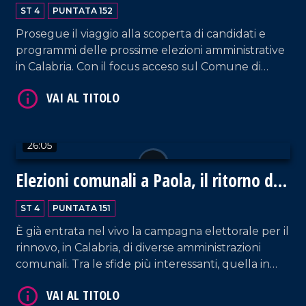
scalata
ST 4
PUNTATA 152
VAI AL TITOLO
Prosegue il viaggio alla scoperta di candidati e
programmi delle prossime elezioni amministrative
in Calabria. Con il focus acceso sul Comune di
Paola, oggi sarà la volta del candidato a sindaco
Giovanni Politano, che ha ricoperto la carica di
primo cittadino sino allo scorso mese di febbraio.
26:05
Elezioni comunali a Paola, il ritorno di
VAI AL TITOLO
Perrotta
ST 4
PUNTATA 151
È già entrata nel vivo la campagna elettorale per il
rinnovo, in Calabria, di diverse amministrazioni
comunali. Tra le sfide più interessanti, quella in
atto nel territorio di Paola che vede nuovamente
in campo uno tra gli storici amministratori locali,