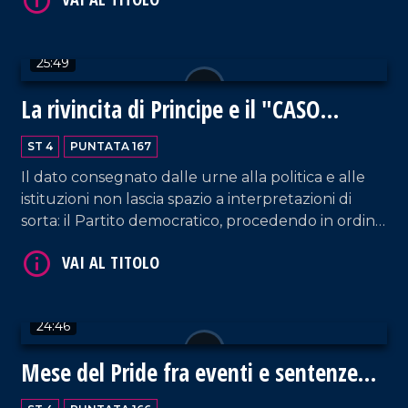
sull'avanzamento nella lotta alla criminalità
organizzata, partendo dall'intuizione
rivoluzionaria del pool antimafia guidata da
25:49
Falcone.
VAI AL TITOLO
La rivincita di Principe e il "CASO
LAMEZIA"
ST 4
PUNTATA 167
Il dato consegnato dalle urne alla politica e alle
istituzioni non lascia spazio a interpretazioni di
sorta: il Partito democratico, procedendo in ordine
sparso e senza simbolo, ha segnato
clamorosamente il passo indebolendo, nei fatti, la
VAI AL TITOLO
coalizione di centrosinistra. Quindi, verso quale
direzione vuole andare la Calabria?
24:46
Mese del Pride fra eventi e sentenze
storiche