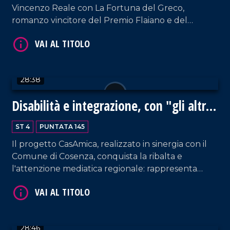
Vincenzo Reale con La Fortuna del Greco,
VAI AL TITOLO
romanzo vincitore del Premio Flaiano e del
Premio Cumino d'Oro. Una storia intensa e poetica
che unisce mito e realtà nella Calabria più
autentica, seguendo le vicende di Antonio il
Greco, un mastro muratore deciso a costruire non
28:38
solo una casa, ma anche il proprio destino.
Disabilità e integrazione, con "gli altri
siamo noi" è possibile
ST 4
PUNTATA 145
VAI AL TITOLO
Il progetto CasAmica, realizzato in sinergia con il
Comune di Cosenza, conquista la ribalta e
l'attenzione mediatica regionale: rappresenta
infatti un modello concreto di accoglienza e
sostegno per le persone con disabilità. Ospite
Adriana De Luca, presidente dell'associazione Gli
altri siamo noi.
28:46