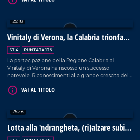
con Ernesto Madeo, sindaco di San Demetrio
VAI AL TITOLO
Corone.
25:18
Vinitaly di Verona, la Calabria trionfa
ancora
ST 4
PUNTATA 136
La partecipazione della Regione Calabria al
Vinitaly di Verona ha riscosso un successo
VAI AL TITOLO
notevole. Riconoscimenti alla grande crescita del
comparto sono arrivati da ogni dove, a
dimostrazione del grande lavoro prodotto per
sostenere un settore che può trainare l'economia
regionale. Ospite in studio l'assessore regionale
25:28
all'Agricoltura, Gianluca Gallo.
Lotta alla 'ndrangheta, (ri)alzare subito
la guardia