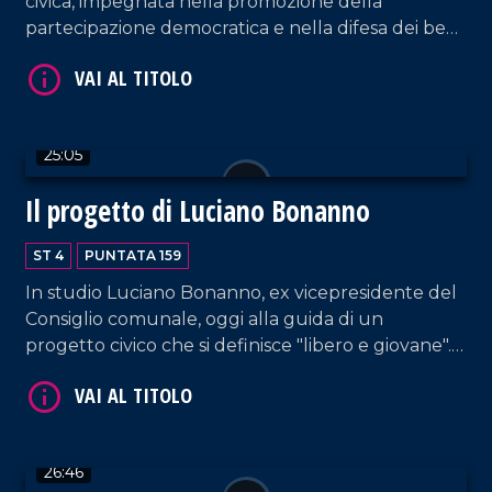
civica, impegnata nella promozione della
partecipazione democratica e nella difesa dei beni
comuni; propone un'idea di città che definisce
VAI AL TITOLO
alternativa rispetto al passato.
25:05
Il progetto di Luciano Bonanno
ST 4
PUNTATA 159
In studio Luciano Bonanno, ex vicepresidente del
VAI AL TITOLO
Consiglio comunale, oggi alla guida di un
progetto civico che si definisce "libero e giovane".
Sanità, inclusione, ambiente, infrastrutture e
partecipazione, questi sono i punti saldi della sua
campagna elettorale per Rende.
26:46