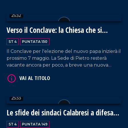
Roberto Perrotta, ospite della puntata.
VAI AL TITOLO
25:32
Verso il Conclave: la Chiesa che si
rinnova
ST 4
PUNTATA 150
Il Conclave per l'elezione del nuovo papa inizierà il
prossimo 7 maggio. La Sede di Pietro resterà
vacante ancora per poco, a breve una nuova
guida si farà carico dell'eredità di Francesco e delle
VAI AL TITOLO
tante e complesse sfide del mondo odierno che la
Chiesa è chiamata ad affrontare. Ospite in studio
don Francesco Cristofaro.
25:33
Le sfide dei sindaci Calabresi a difesa
dei territori
ST 4
PUNTATA 149