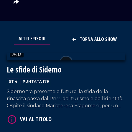
VAI AL TITOLO
ALTRI EPISODI
TORNA ALLO SHOW
26:13
Le sfide di Siderno
ST 4
PUNTATA 179
Siderno tra presente e futuro: la sfida della
VAI AL TITOLO
rinascita passa dal Pnrr, dal turismo e dall'identità.
Ospite il sindaco Mariateresa Fragomeni, per un
faccia a faccia su progetti, sfide e prospettive
dell'amministrazione comunale.