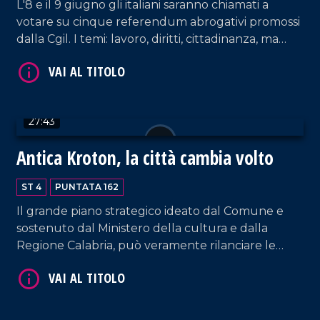
L'8 e il 9 giugno gli italiani saranno chiamati a
votare su cinque referendum abrogativi promossi
dalla Cgil. I temi: lavoro, diritti, cittadinanza, ma
VAI AL TITOLO
soprattutto dignità e giustizia sociale. Ospite il
segretario regionale della Cgil Calabria, Gianfranco
Trotta.
27:43
Antica Kroton, la città cambia volto
ST 4
PUNTATA 162
VAI AL TITOLO
Il grande piano strategico ideato dal Comune e
sostenuto dal Ministero della cultura e dalla
Regione Calabria, può veramente rilanciare le
ambizioni del territorio: oltre 60 milioni di
investimenti per riportare alla luce l'antica città
greca di Crotone. Ospiti l'architetto Mario
Cucinella e il responsabile dell'Unità operativa del