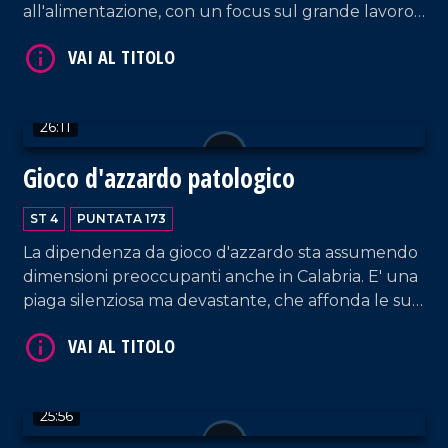
all'alimentazione, con un focus sul grande lavoro
che si sta portando avanti proprio in Calabria. Un
dialogo a più voci con il professor Giuseppe
Passarino, docente di Genetica e il professor Valter
VAI AL TITOLO
Longo che illustrerà gli obiettivi dello studio nella
26:11
nostra Regione.
Gioco d'azzardo patologico
ST 4
PUNTATA 173
La dipendenza da gioco d'azzardo sta assumendo
dimensioni preoccupanti anche in Calabria. E' una
piaga silenziosa ma devastante, che affonda le sue
VAI AL TITOLO
radici nella fragilità sociale e personale. Ospite in
studio il dottore Roberto Calabria, direttore del
Ser.D dell'Asp di Cosenza, punto di riferimento
nella lotta contro le dipendenze.
25:56