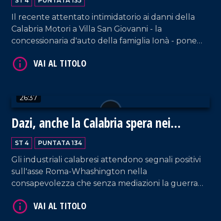
ST 4
PUNTATA 135
VAI AL TITOLO
Il recente attentato intimidatorio ai danni della
Calabria Motori a Villa San Giovanni - la
concessionaria d'auto della famiglia Ionà - pone
nuovamente al centro dell'attenzione pubblica la
necessità di rafforzare le azioni per dare una
spallata forte alla protervia mafiosa. Ospite il
referente regionale di Libera Giuseppe Borrello.
26:37
VAI AL TITOLO
Dazi, anche la Calabria spera nei
negoziati
ST 4
PUNTATA 134
Gli industriali calabresi attendono segnali positivi
sull'asse Roma-Whashington nella
consapevolezza che senza mediazioni la guerra
commerciale innescata dagli Stati Uniti sia
destinata a danneggiare l'economia reale della
nostra regione. Ospite in studio il presidente