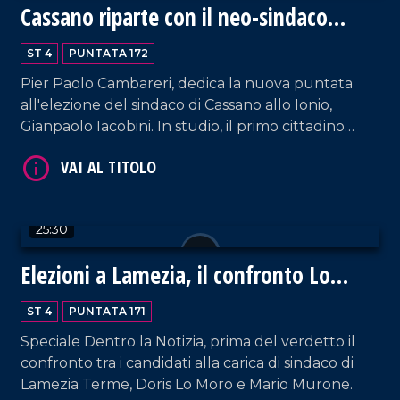
Cassano riparte con il neo-sindaco
Iacobini
ST 4
PUNTATA 172
VAI AL TITOLO
Pier Paolo Cambareri, dedica la nuova puntata
all'elezione del sindaco di Cassano allo Ionio,
Gianpaolo Iacobini. In studio, il primo cittadino
racconta la vittoria elettorale, le prime scelte di
governo e le sfide chiave: giunta, servizi, legalità,
turismo, politiche sociali e partecipazione civica.
25:30
Elezioni a Lamezia, il confronto Lo
VAI AL TITOLO
Moro-Murone
ST 4
PUNTATA 171
Speciale Dentro la Notizia, prima del verdetto il
confronto tra i candidati alla carica di sindaco di
Lamezia Terme, Doris Lo Moro e Mario Murone.