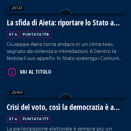
25:03
La sfida di Aieta: riportare lo Stato a
Cetraro
VAI AL TITOLO
ST 4
PUNTATA 178
Giuseppe Aieta torna sindaco in un clima teso,
segnato da violenza e intimidazioni. A Dentro la
Notizia il suo appello: lo Stato sostenga i Comuni
nella lotta per legalità e sicurezza.
25:40
VAI AL TITOLO
Crisi del voto, così la democrazia è a
rischio
ST 4
PUNTATA 177
La partecipazione elettorale è sempre più un