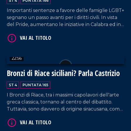
ST 4
PUNTATA 166
Importanti sentenze a favore delle famiglie LGBT+
segnano un passo avanti per i diritti civili. In vista
VAI AL TITOLO
del Pride, aumentano le iniziative in Calabra ed in
particolare a Cosenza. Ospite: Natascia Maesi,
Presidente di Arcigay.
22:56
Bronzi di Riace siciliani? Parla Castrizio
ST 4
PUNTATA 165
VAI AL TITOLO
I Bronzi di Riace, tra i massimi capolavori dell'arte
greca classica, tornano al centro del dibattito.
Tuttavia, sono davvero di origine siracusana, come
sostengono alcuni studiosi, o furono realizzati ad
Argo, come afferma il professore Daniele Castrizio?
Ne parliamo proprio con lui.