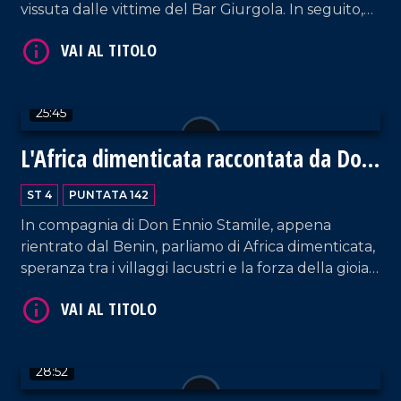
vissuta dalle vittime del Bar Giurgola. In seguito,
VAI AL TITOLO
abbiamo anche affrontato il tema del Parco della
Biodiversità e, soprattutto, abbiamo cercato di
capire quali siano le prospettive future per la città
di Vibo Valentia.
25:45
L'Africa dimenticata raccontata da Don
Ennio Stamile
ST 4
PUNTATA 142
VAI AL TITOLO
In compagnia di Don Ennio Stamile, appena
rientrato dal Benin, parliamo di Africa dimenticata,
speranza tra i villaggi lacustri e la forza della gioia
dell'essenziale. Spazio anche alla Calabria che
lotta contro la 'ndrangheta. Un confronto intenso
tra fede, impegno civile e amore per gli ultimi.
28:52