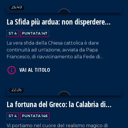
26:49
VAI AL TITOLO
La Sfida più ardua: non disperdere
l'eredità di Francesco
ST 4
PUNTATA 147
La vera sfida della Chiesa cattolica è dare
continuità ad un'azione, avviata da Papa
Francesco, di riavvicinamento alla Fede di
centinaia di migliaia di pellegrini proveniente da
ogni angolo della terra. Ospite in studio
VAI AL TITOLO
monsignor Giovanni Checchinato, di rientro da
Roma dove si è recato per la celebrazione dei
22:26
funerali di Jorge Mario Bergoglio.
La fortuna del Greco: la Calabria di
Vincenzo Reale
ST 4
PUNTATA 146
Vi portiamo nel cuore del realismo magico di