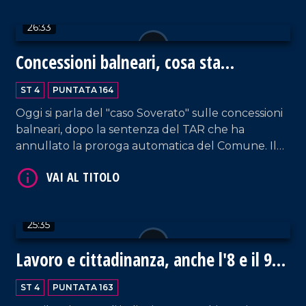
26:33
VAI AL TITOLO
Concessioni balneari, cosa sta
accadendo
ST 4
PUNTATA 164
Oggi si parla del "caso Soverato" sulle concessioni
balneari, dopo la sentenza del TAR che ha
annullato la proroga automatica del Comune. Il
sindaco Vacca spiegherà le misure adottate,
mentre Luca Manica, del Sindacato Balneari,
esporrà le preoccupazioni degli operatori in attesa
VAI AL TITOLO
di una normativa chiara.
25:35
Lavoro e cittadinanza, anche l'8 e il 9
Giugno si vota
ST 4
PUNTATA 163