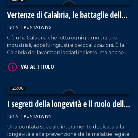
Vertenze di Calabria, le battaglie della
Fiom CGIL
ST 4
PUNTATA 175
VAI AL TITOLO
C'è una Calabria che lotta ogni giorno tra crisi
industriali, appalti ingiusti e delocalizzazioni. È la
Calabria dei lavoratori lasciati indietro, ma anche
quella delle cooperative che resistono, delle
competenze escluse e della ricerca precaria. Ne
parliamo con Umberto Calabrone, segretario
regionale della Fiom CGIL.
25:06
VAI AL TITOLO
I segreti della longevità e il ruolo della
Calabria
ST 4
PUNTATA 174
Una puntata speciale interamente dedicata alla
longevità e alla prevenzione delle malattie legate