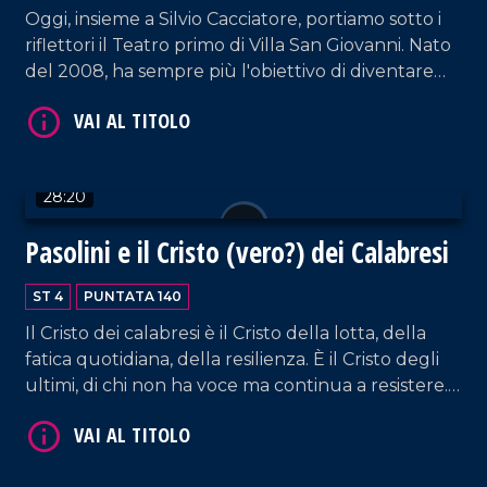
Oggi, insieme a Silvio Cacciatore, portiamo sotto i
riflettori il Teatro primo di Villa San Giovanni. Nato
del 2008, ha sempre più l'obiettivo di diventare
un polo di produzione volto alla crescita di uno
spazio multifunzionale e libero, un luogo in grado
di creare una relazione culturale profonda col
territorio tramite eventi e spettacoli
28:20
VAI AL TITOLO
estremamente validi.
Pasolini e il Cristo (vero?) dei Calabresi
ST 4
PUNTATA 140
Il Cristo dei calabresi è il Cristo della lotta, della
fatica quotidiana, della resilienza. È il Cristo degli
ultimi, di chi non ha voce ma continua a resistere.
Durante la Settimana Santa accendiamo i riflettori
su Pier Paolo Pasolini, a cinquant'anni da Il
VAI AL TITOLO
Vangelo secondo Matteo. Ospite d'eccezione