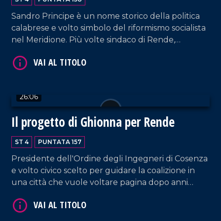
Sandro Principe è un nome storico della politica
calabrese e volto simbolo del riformismo socialista
nel Meridione. Più volte sindaco di Rende,
deputato e assessore regionale, oggi si ricandida
alla guida della città con l'ambizione di riannodare
il filo di una visione politica e amministrativa.
26:06
VAI AL TITOLO
Il progetto di Ghionna per Rende
ST 4
PUNTATA 157
Presidente dell'Ordine degli Ingegneri di Cosenza
e volto civico scelto per guidare la coalizione in
una città che vuole voltare pagina dopo anni
difficili. Parliamo di Giovanni Ghionna ed insieme
scopriamo le sue idee ed il suo progetto per
Rende.
VAI AL TITOLO