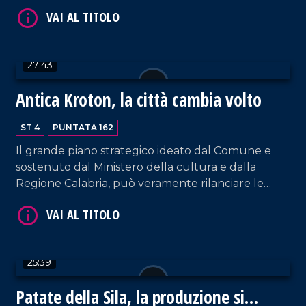
soprattutto dignità e giustizia sociale. Ospite il
VAI AL TITOLO
segretario regionale della Cgil Calabria, Gianfranco
Trotta.
27:43
Antica Kroton, la città cambia volto
ST 4
PUNTATA 162
Il grande piano strategico ideato dal Comune e
VAI AL TITOLO
sostenuto dal Ministero della cultura e dalla
Regione Calabria, può veramente rilanciare le
ambizioni del territorio: oltre 60 milioni di
investimenti per riportare alla luce l'antica città
greca di Crotone. Ospiti l'architetto Mario
Cucinella e il responsabile dell'Unità operativa del
25:39
progetto, Antonio Senatore.
Patate della Sila, la produzione si