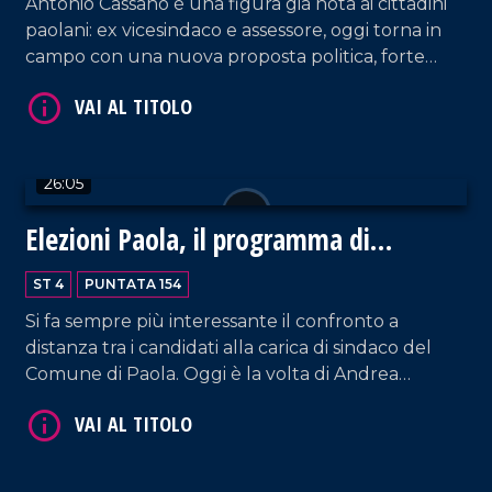
Antonio Cassano è una figura già nota ai cittadini
paolani: ex vicesindaco e assessore, oggi torna in
campo con una nuova proposta politica, forte
dell'esperienza maturata e di un rinnovato senso
di responsabilità. La sua è una candidatura che
punta sulla partecipazione, sulla trasparenza e su
una visione amministrativa che promette
26:05
concretezza.
Elezioni Paola, il programma di
VAI AL TITOLO
Signorelli
ST 4
PUNTATA 154
Si fa sempre più interessante il confronto a
distanza tra i candidati alla carica di sindaco del
Comune di Paola. Oggi è la volta di Andrea
Signorelli, giovane amministratore che punta sulla
politica di servizio per conquistare il principale
scranno in Municipio.
VAI AL TITOLO