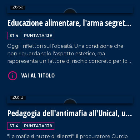
Francesco Vilotta per riflettere sulla crisi
26:56
dell'intellettuale critico.
Educazione alimentare, l'arma segreta
contro le malattie croniche
ST 4
PUNTATA 139
Oggi i riflettori sull'obesità. Una condizione che
non riguarda solo l'aspetto estetico, ma
VAI AL TITOLO
rappresenta un fattore di rischio concreto per lo
sviluppo di gravi malattie croniche. In Calabria i
tassi superano la media nazionale. Ne abbiamo
parlato con il professor Ludovico Abenavoli,
ordinario di Gastroenterologia allUniversità Magna
28:13
Graecia di Catanzaro.
Pedagogia dell'antimafia all'Unical, un
faro per la Calabria
VAI AL TITOLO
ST 4
PUNTATA 138
"La mafia si nutre di silenzi": il procuratore Curcio