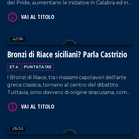
del Pride, aumentano le iniziative in Calabra ed in
VAI AL TITOLO
particolare a Cosenza. Ospite: Natascia Maesi,
Presidente di Arcigay.
22:56
Bronzi di Riace siciliani? Parla Castrizio
ST 4
PUNTATA 165
VAI AL TITOLO
I Bronzi di Riace, tra i massimi capolavori dell'arte
greca classica, tornano al centro del dibattito.
Tuttavia, sono davvero di origine siracusana, come
sostengono alcuni studiosi, o furono realizzati ad
Argo, come afferma il professore Daniele Castrizio?
Ne parliamo proprio con lui.
26:33