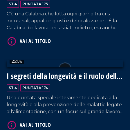
Fiom CGIL
ST 4
PUNTATA 175
VAI AL TITOLO
C'è una Calabria che lotta ogni giorno tra crisi
industriali, appalti ingiusti e delocalizzazioni. È la
Calabria dei lavoratori lasciati indietro, ma anche
quella delle cooperative che resistono, delle
competenze escluse e della ricerca precaria. Ne
parliamo con Umberto Calabrone, segretario
regionale della Fiom CGIL.
25:06
I segreti della longevità e il ruolo della
VAI AL TITOLO
Calabria
ST 4
PUNTATA 174
Una puntata speciale interamente dedicata alla
longevità e alla prevenzione delle malattie legate
all'alimentazione, con un focus sul grande lavoro
che si sta portando avanti proprio in Calabria. Un
dialogo a più voci con il professor Giuseppe