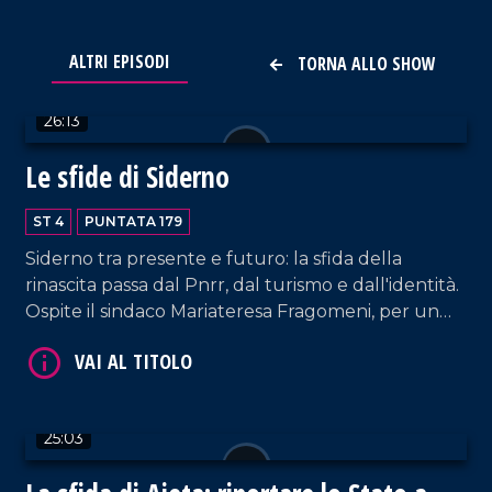
VAI AL TITOLO
ALTRI EPISODI
TORNA ALLO SHOW
26:13
Le sfide di Siderno
ST 4
PUNTATA 179
Siderno tra presente e futuro: la sfida della
rinascita passa dal Pnrr, dal turismo e dall'identità.
VAI AL TITOLO
Ospite il sindaco Mariateresa Fragomeni, per un
faccia a faccia su progetti, sfide e prospettive
dell'amministrazione comunale.
25:03