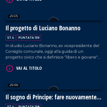
VAI AL TITOLO
25:05
Il progetto di Luciano Bonanno
ST 4
PUNTATA 159
In studio Luciano Bonanno, ex vicepresidente del
Consiglio comunale, oggi alla guida di un
VAI AL TITOLO
progetto civico che si definisce "libero e giovane".
Sanità, inclusione, ambiente, infrastrutture e
partecipazione, questi sono i punti saldi della sua
campagna elettorale per Rende.
26:46
Il sogno di Principe: fare nuovamente
grande Rende
VAI AL TITOLO
ST 4
PUNTATA 158