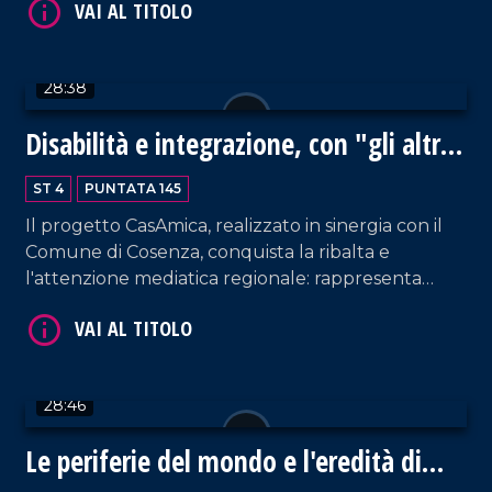
che unisce mito e realtà nella Calabria più
autentica, seguendo le vicende di Antonio il
Greco, un mastro muratore deciso a costruire non
28:38
solo una casa, ma anche il proprio destino.
Disabilità e integrazione, con "gli altri
siamo noi" è possibile
ST 4
PUNTATA 145
VAI AL TITOLO
Il progetto CasAmica, realizzato in sinergia con il
Comune di Cosenza, conquista la ribalta e
l'attenzione mediatica regionale: rappresenta
infatti un modello concreto di accoglienza e
sostegno per le persone con disabilità. Ospite
Adriana De Luca, presidente dell'associazione Gli
altri siamo noi.
28:46
Le periferie del mondo e l'eredità di
VAI AL TITOLO