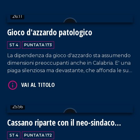
Passarino, docente di Genetica e il professor Valter
Longo che illustrerà gli obiettivi dello studio nella
VAI AL TITOLO
26:11
nostra Regione.
Gioco d'azzardo patologico
ST 4
PUNTATA 173
La dipendenza da gioco d'azzardo sta assumendo
dimensioni preoccupanti anche in Calabria. E' una
piaga silenziosa ma devastante, che affonda le sue
radici nella fragilità sociale e personale. Ospite in
VAI AL TITOLO
studio il dottore Roberto Calabria, direttore del
Ser.D dell'Asp di Cosenza, punto di riferimento
nella lotta contro le dipendenze.
25:56
Cassano riparte con il neo-sindaco
Iacobini
ST 4
PUNTATA 172