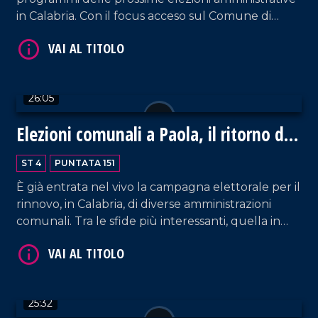
in Calabria. Con il focus acceso sul Comune di
Paola, oggi sarà la volta del candidato a sindaco
Giovanni Politano, che ha ricoperto la carica di
primo cittadino sino allo scorso mese di febbraio.
26:05
Elezioni comunali a Paola, il ritorno di
VAI AL TITOLO
Perrotta
ST 4
PUNTATA 151
È già entrata nel vivo la campagna elettorale per il
rinnovo, in Calabria, di diverse amministrazioni
comunali. Tra le sfide più interessanti, quella in
atto nel territorio di Paola che vede nuovamente
in campo uno tra gli storici amministratori locali,
Roberto Perrotta, ospite della puntata.
25:32
VAI AL TITOLO