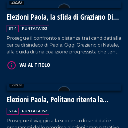
26:38
Elezioni Paola, la sfida di Graziano Di
Natale
ST 4
PUNTATA 153
Prosegue il confronto a distanza tra i candidati alla
carica di sindaco di Paola. Oggi Graziano di Natale,
alla guida di una coalizione progressista che tenta
la conquista del Municipio. Il suo programma
VAI AL TITOLO
elettorale offre nuove prospettive al territorio che
riveste, anche in chiave turistica, un ruolo sempre
più centrale.
26:06
Elezioni Paola, Politano ritenta la
scalata
ST 4
PUNTATA 152
Prosegue il viaggio alla scoperta di candidati e
VAI AL TITOLO
programmi delle prossime elezioni amministrative