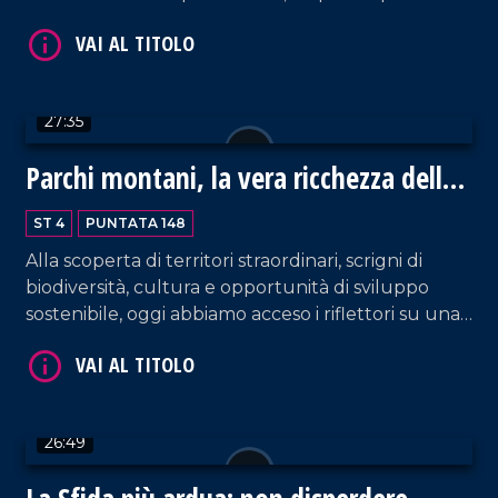
numerose missioni umanitarie in Africa. Oggi ci ha
raccontato le sfide quotidiane di amministrare un
piccolo comune calabrese.
27:35
Parchi montani, la vera ricchezza della
Calabria
VAI AL TITOLO
ST 4
PUNTATA 148
Alla scoperta di territori straordinari, scrigni di
biodiversità, cultura e opportunità di sviluppo
sostenibile, oggi abbiamo acceso i riflettori su una
delle risorse più preziose: I parchi montani. In
studio Noemi Guzzo, guida ufficiale del Parco
Nazionale della Sila.
26:49
VAI AL TITOLO