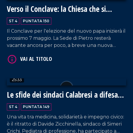
Verso il Conclave: la Chiesa che si
rinnova
ST 4
PUNTATA 150
Il Conclave per l'elezione del nuovo papa inizierà il
prossimo 7 maggio. La Sede di Pietro resterà
vacante ancora per poco, a breve una nuova
guida si farà carico dell'eredità di Francesco e delle
tante e complesse sfide del mondo odierno che la
VAI AL TITOLO
Chiesa è chiamata ad affrontare. Ospite in studio
don Francesco Cristofaro.
25:33
Le sfide dei sindaci Calabresi a difesa
dei territori
ST 4
PUNTATA 149
Una vita tra medicina, solidarietà e impegno civico:
è il ritratto di Davide Zicchinella, sindaco di Simeri
VAI AL TITOLO
Crichi. Pediatra di professione, ha partecipato a