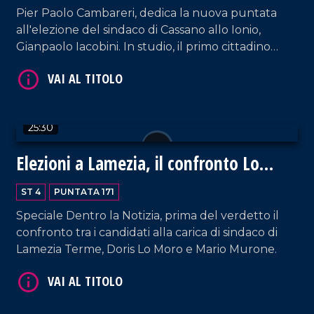
Pier Paolo Cambareri, dedica la nuova puntata
VAI AL TITOLO
all'elezione del sindaco di Cassano allo Ionio,
Gianpaolo Iacobini. In studio, il primo cittadino
racconta la vittoria elettorale, le prime scelte di
governo e le sfide chiave: giunta, servizi, legalità,
turismo, politiche sociali e partecipazione civica.
25:30
Elezioni a Lamezia, il confronto Lo
VAI AL TITOLO
Moro-Murone
ST 4
PUNTATA 171
Speciale Dentro la Notizia, prima del verdetto il
confronto tra i candidati alla carica di sindaco di
Lamezia Terme, Doris Lo Moro e Mario Murone.