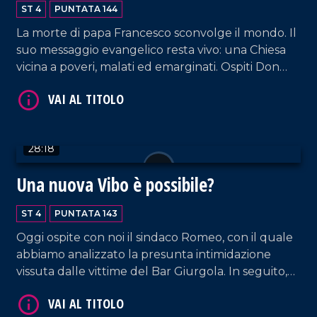
Papa Francesco
ST 4
PUNTATA 144
La morte di papa Francesco sconvolge il mondo. Il
suo messaggio evangelico resta vivo: una Chiesa
vicina a poveri, malati ed emarginati. Ospiti Don
Salvatore Fuscaldo e Andrea Papaccio
Napoletano.
VAI AL TITOLO
28:18
Una nuova Vibo è possibile?
ST 4
PUNTATA 143
Oggi ospite con noi il sindaco Romeo, con il quale
abbiamo analizzato la presunta intimidazione
vissuta dalle vittime del Bar Giurgola. In seguito,
abbiamo anche affrontato il tema del Parco della
VAI AL TITOLO
Biodiversità e, soprattutto, abbiamo cercato di