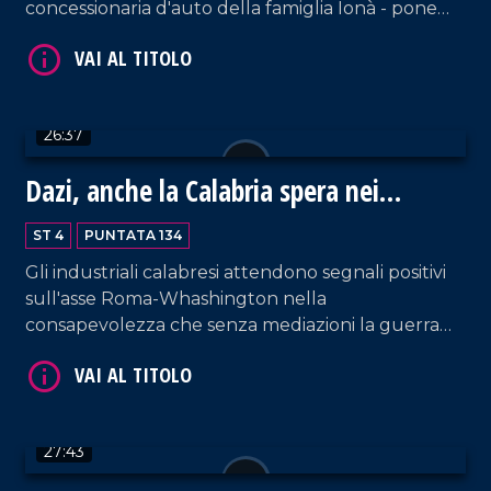
concessionaria d'auto della famiglia Ionà - pone
nuovamente al centro dell'attenzione pubblica la
necessità di rafforzare le azioni per dare una
spallata forte alla protervia mafiosa. Ospite il
referente regionale di Libera Giuseppe Borrello.
26:37
Dazi, anche la Calabria spera nei
VAI AL TITOLO
negoziati
ST 4
PUNTATA 134
Gli industriali calabresi attendono segnali positivi
sull'asse Roma-Whashington nella
consapevolezza che senza mediazioni la guerra
commerciale innescata dagli Stati Uniti sia
destinata a danneggiare l'economia reale della
nostra regione. Ospite in studio il presidente
regionale di Unindustria Calabria, Aldo Ferrara.
VAI AL TITOLO
27:43