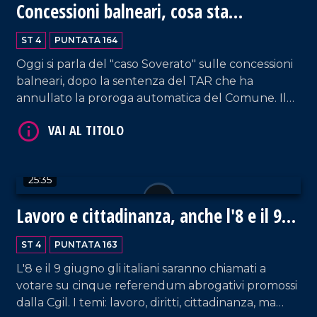
Concessioni balneari, cosa sta
VAI AL TITOLO
accadendo
ST 4
PUNTATA 164
Oggi si parla del "caso Soverato" sulle concessioni
balneari, dopo la sentenza del TAR che ha
annullato la proroga automatica del Comune. Il
sindaco Vacca spiegherà le misure adottate,
mentre Luca Manica, del Sindacato Balneari,
esporrà le preoccupazioni degli operatori in attesa
di una normativa chiara.
VAI AL TITOLO
25:35
Lavoro e cittadinanza, anche l'8 e il 9
Giugno si vota
ST 4
PUNTATA 163
L'8 e il 9 giugno gli italiani saranno chiamati a
votare su cinque referendum abrogativi promossi
dalla Cgil. I temi: lavoro, diritti, cittadinanza, ma