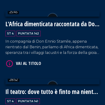
capire quali siano le prospettive future per la città
di Vibo Valentia.
25:45
L'Africa dimenticata raccontata da Don
Ennio Stamile
ST 4
PUNTATA 142
In compagnia di Don Ennio Stamile, appena
VAI AL TITOLO
rientrato dal Benin, parliamo di Africa dimenticata,
speranza tra i villaggi lacustri e la forza della gioia
dell'essenziale. Spazio anche alla Calabria che
lotta contro la 'ndrangheta. Un confronto intenso
tra fede, impegno civile e amore per gli ultimi.
28:52
Il teatro: dove tutto è finto ma niente
VAI AL TITOLO
è falso
ST 4
PUNTATA 141