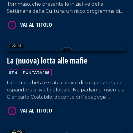
Tommaso, che presenta le iniziative della
VAI AL TITOLO
Settimana della Cultura: un ricco programma di
eventi per valorizzare storia, tradizioni e
patrimonio artistico del borgo calabrese.
Un'occasione per riflettere sull'esperienza
amministrativa del sindaco, sulle sfide affrontate e
25:13
sulle prospettive future.
La (nuova) lotta alle mafie
VAI AL TITOLO
ST 4
PUNTATA 168
La 'ndrangheta è stata capace di riorganizzarsi ed
espandersi a livello globale. Ne parliamo insieme a
Giancarlo Costabile, docente di Pedagogia
dell'Antimafia; un confronto senza retorica
sull'avanzamento nella lotta alla criminalità
organizzata, partendo dall'intuizione
rivoluzionaria del pool antimafia guidata da
25:49
Falcone.