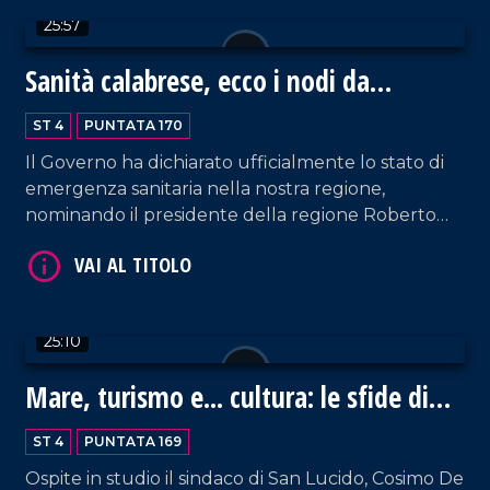
25:57
VAI AL TITOLO
Sanità calabrese, ecco i nodi da
sciogliere
ST 4
PUNTATA 170
Il Governo ha dichiarato ufficialmente lo stato di
emergenza sanitaria nella nostra regione,
nominando il presidente della regione Roberto
Occhiuto commissario ad hoc. Ma quali sono le
vere cause del collasso del sistema? Esiste ancora
VAI AL TITOLO
una via d'uscita? Con Luigi Ziccarelli, segretario
regionale di Anaao Assomed Calabria, abbiamo
25:10
analizzato le principali criticità.
Mare, turismo e... cultura: le sfide di
San Lucido
ST 4
PUNTATA 169
Ospite in studio il sindaco di San Lucido, Cosimo De