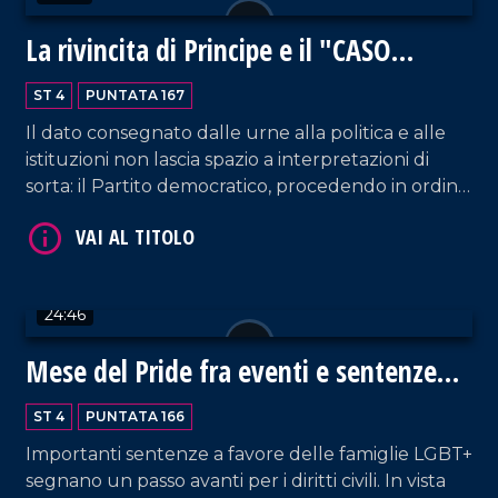
VAI AL TITOLO
La rivincita di Principe e il "CASO
LAMEZIA"
ST 4
PUNTATA 167
Il dato consegnato dalle urne alla politica e alle
istituzioni non lascia spazio a interpretazioni di
sorta: il Partito democratico, procedendo in ordine
sparso e senza simbolo, ha segnato
clamorosamente il passo indebolendo, nei fatti, la
coalizione di centrosinistra. Quindi, verso quale
VAI AL TITOLO
direzione vuole andare la Calabria?
24:46
Mese del Pride fra eventi e sentenze
storiche
ST 4
PUNTATA 166
Importanti sentenze a favore delle famiglie LGBT+
segnano un passo avanti per i diritti civili. In vista