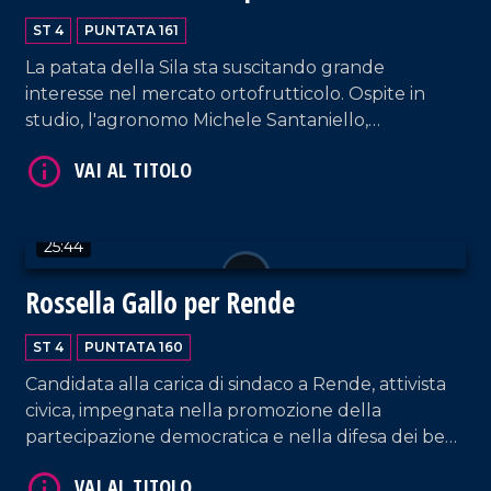
VAI AL TITOLO
(r)innova
ST 4
PUNTATA 161
La patata della Sila sta suscitando grande
interesse nel mercato ortofrutticolo. Ospite in
studio, l'agronomo Michele Santaniello,
responsabile scientifico del PPAS, ci racconta le
prospettive future di questo prodotto, dalla
semina alla raccolta, e le opportunità di crescita
per il settore.
25:44
VAI AL TITOLO
Rossella Gallo per Rende
ST 4
PUNTATA 160
Candidata alla carica di sindaco a Rende, attivista
civica, impegnata nella promozione della
partecipazione democratica e nella difesa dei beni
comuni; propone un'idea di città che definisce
alternativa rispetto al passato.