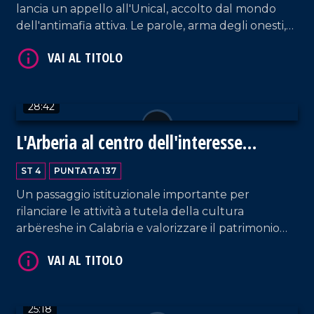
lancia un appello all'Unical, accolto dal mondo
dell'antimafia attiva. Le parole, arma degli onesti,
diventano azione grazie all'impegno del professor
Francesco Costabile ospite della puntata.
28:42
VAI AL TITOLO
L'Arberia al centro dell'interesse
politico e istituzionale
ST 4
PUNTATA 137
Un passaggio istituzionale importante per
rilanciare le attività a tutela della cultura
arbëreshe in Calabria e valorizzare il patrimonio
delle minoranze linguistiche. Ne abbiamo parlato
con Ernesto Madeo, sindaco di San Demetrio
Corone.
VAI AL TITOLO
25:18