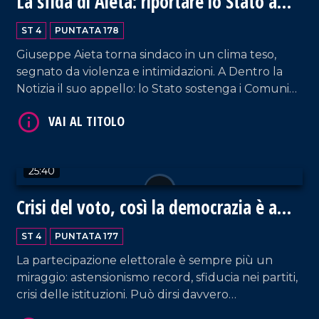
La sfida di Aieta: riportare lo Stato a
Cetraro
VAI AL TITOLO
ST 4
PUNTATA 178
Giuseppe Aieta torna sindaco in un clima teso,
segnato da violenza e intimidazioni. A Dentro la
Notizia il suo appello: lo Stato sostenga i Comuni
nella lotta per legalità e sicurezza.
25:40
VAI AL TITOLO
Crisi del voto, così la democrazia è a
rischio
ST 4
PUNTATA 177
La partecipazione elettorale è sempre più un
miraggio: astensionismo record, sfiducia nei partiti,
crisi delle istituzioni. Può dirsi davvero
rappresentativa una democrazia in cui la