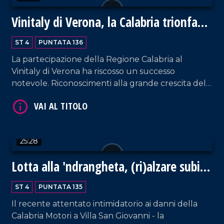
Vinitaly di Verona, la Calabria trionfa
ancora
ST 4
PUNTATA 136
La partecipazione della Regione Calabria al
Vinitaly di Verona ha riscosso un successo
notevole. Riconoscimenti alla grande crescita del
VAI AL TITOLO
comparto sono arrivati da ogni dove, a
dimostrazione del grande lavoro prodotto per
sostenere un settore che può trainare l'economia
regionale. Ospite in studio l'assessore regionale
25:28
all'Agricoltura, Gianluca Gallo.
Lotta alla 'ndrangheta, (ri)alzare subito
la guardia
ST 4
PUNTATA 135
VAI AL TITOLO
Il recente attentato intimidatorio ai danni della
Calabria Motori a Villa San Giovanni - la