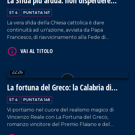
La Sfida più ardua: non disperdere
l'eredità di Francesco
ST 4
PUNTATA 147
La vera sfida della Chiesa cattolica è dare
continuità ad un'azione, avviata da Papa
Francesco, di riavvicinamento alla Fede di
centinaia di migliaia di pellegrini proveniente da
ogni angolo della terra. Ospite in studio
monsignor Giovanni Checchinato, di rientro da
VAI AL TITOLO
Roma dove si è recato per la celebrazione dei
22:26
funerali di Jorge Mario Bergoglio.
La fortuna del Greco: la Calabria di
Vincenzo Reale
ST 4
PUNTATA 146
Vi portiamo nel cuore del realismo magico di
Vincenzo Reale con La Fortuna del Greco,
romanzo vincitore del Premio Flaiano e del
VAI AL TITOLO
Premio Cumino d'Oro. Una storia intensa e poetica