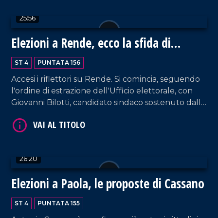
25:56
Elezioni a Rende, ecco la sfida di
Giovanni Bilotti
ST 4
PUNTATA 156
Accesi i riflettori su Rende. Si comincia, seguendo
l'ordine di estrazione dell'Ufficio elettorale, con
Giovanni Bilotti, candidato sindaco sostenuto dalla
VAI AL TITOLO
coalizione progressista con il Partito Democratico
e diverse liste civiche, espressione di una proposta
incentrata su inclusione, rigenerazione urbana e
innovazione sociale.
26:20
Elezioni a Paola, le proposte di Cassano
ST 4
PUNTATA 155
VAI AL TITOLO