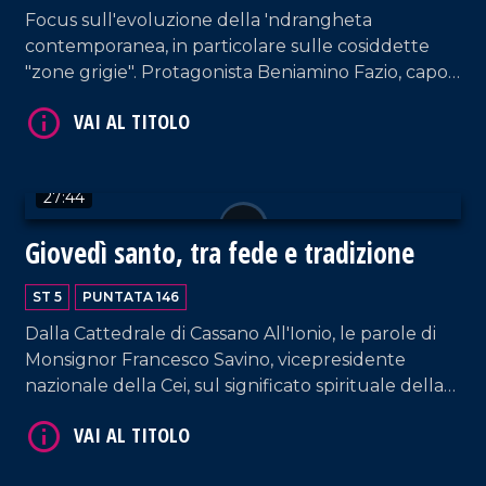
Focus sull'evoluzione della 'ndrangheta
contemporanea, in particolare sulle cosiddette
"zone grigie". Protagonista Beniamino Fazio, capo
VAI AL TITOLO
centro della Direzione investigativa antimafia di
Catanzaro, figura di primo piano nell'azione di
contrasto alla criminalità organizzata. In studio
anche il professor Giancarlo Costabile, docente di
27:44
Pedagogia dell'Antimafia all'Università della
Calabria. Conduzione di Pier Paolo Cambareri.
Giovedì santo, tra fede e tradizione
ST 5
PUNTATA 146
VAI AL TITOLO
Dalla Cattedrale di Cassano All'Ionio, le parole di
Monsignor Francesco Savino, vicepresidente
nazionale della Cei, sul significato spirituale della
resurrezione di Cristo nell'ambito di un contesto
internazionale estremamente instabile a causa
della guerra. Interventi anche da parte