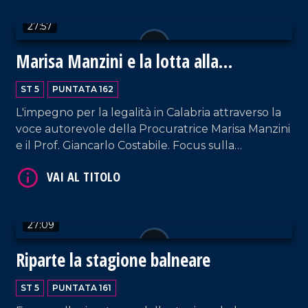
27:57
Marisa Manzini e la lotta alla
'Ndrangheta
VAI AL TITOLO
ST 5
PUNTATA 162
L'impegno per la legalità in Calabria attraverso la
voce autorevole della Procuratrice Marisa Manzini
e il Prof. Giancarlo Costabile. Focus sulla
responsabilità delle donne nella trasmissione dei
valori e sulla necessità di costruire una vera e
propria pedagogia dell'antimafia. Conduzione a
cura di Pier Paolo Cambareri.
27:09
VAI AL TITOLO
Riparte la stagione balneare
ST 5
PUNTATA 161