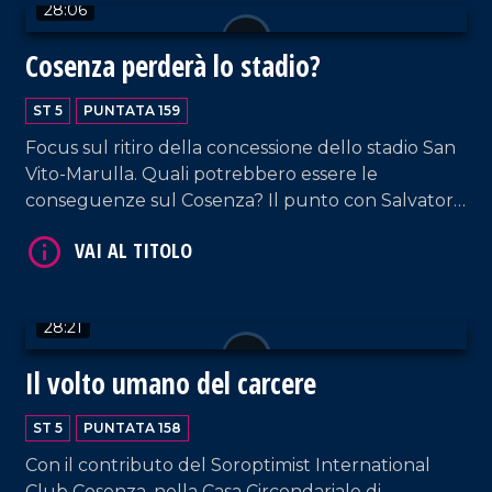
28:06
Cannatà. Approfondimento in esterna a cura di
Elisa Barresi.
Cosenza perderà lo stadio?
ST 5
PUNTATA 159
VAI AL TITOLO
Focus sul ritiro della concessione dello stadio San
Vito-Marulla. Quali potrebbero essere le
conseguenze sul Cosenza? Il punto con Salvatore
Bruno che ospita l'ex patron Paolo Fabiano
Pagliuso; l'esperto di regolamenti federali Bruno
Iovino e il giornalista della Gazzetta dello Sport
Valter Leone.
28:21
VAI AL TITOLO
Il volto umano del carcere
ST 5
PUNTATA 158
Con il contributo del Soroptimist International
Club Cosenza, nella Casa Circondariale di