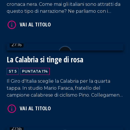
cronaca nera. Come mai gli italiani sono attratti da
questo tipo di narrazione? Ne parliamo con i
penalisti Marcello Manna e Roberto Le Pera.
VAI AL TITOLO
27:16
La Calabria si tinge di rosa
ST 5
PUNTATA 174
Il Giro d'Italia sceglie la Calabria per la quarta
tappa. In studio Mario Faraca, fratello del
campione calabrese di ciclismo Pino. Collegamenti
con la partenza del giro a cura di Nico De Luca.
VAI AL TITOLO
27:55