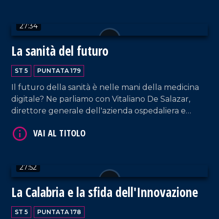
Quest'ultimo, nel frattempo, ha intercettato la
Flotilla e fermato 29 italiani.
27:34
La sanità del futuro
ST 5
PUNTATA 179
VAI AL TITOLO
Il futuro della sanità è nelle mani della medicina
digitale? Ne parliamo con Vitaliano De Salazar,
direttore generale dell'azienda ospedaliera e
commissario dell'Asp di Cosenza, e Rubens Curia
della Comunità competente.
27:52
VAI AL TITOLO
La Calabria e la sfida dell'Innovazione
ST 5
PUNTATA 178