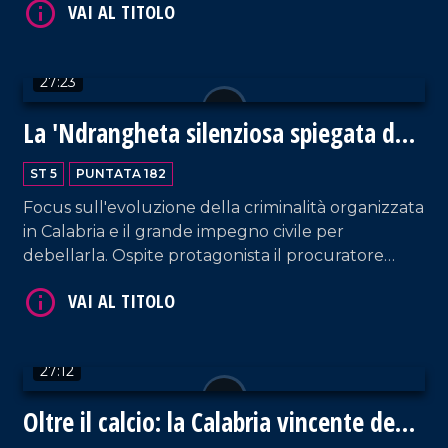
Bossio, per fare il punto su quanto ancora sta
succedendo a Gaza.
27:23
La 'Ndrangheta silenziosa spiegata da
Borrelli
VAI AL TITOLO
ST 5
PUNTATA 182
Focus sull'evoluzione della criminalità organizzata
in Calabria e il grande impegno civile per
debellarla. Ospite protagonista il procuratore
capo di Reggio Calabria, Giuseppe Borrelli. Analisi
contornata dai commenti del prof. Costabile.
Conduzione a cura di Pier Paolo Cambareri.
27:12
VAI AL TITOLO
Oltre il calcio: la Calabria vincente degli