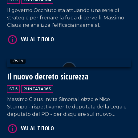
Il governo Occhiuto sta attuando una serie di
strategie per frenare la fuga di cervelli. Massimo
Clausi ne analizza l'efficacia insieme al
capogruppo regionale di FdI, Angelo Brutto
VAI AL TITOLO
(relatore della nuova legge sulle borse di studio)
e, in collegamento, Carlo Mascherpa, studente di
giurisprudenza a Trento.
28:14
Il nuovo decreto sicurezza
ST 5
PUNTATA 163
Massimo Clausi invita Simona Loizzo e Nico
VAI AL TITOLO
Stumpo - rispettivamente deputata della Lega e
deputato del PD - per disquisire sul nuovo
decreto sicurezza che ha destato non poche
polemiche.