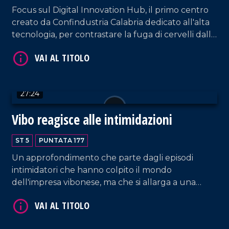
Focus sul Digital Innovation Hub, il primo centro
creato da Confindustria Calabria dedicato all'alta
tecnologia, per contrastare la fuga di cervelli dalla
regione. Ne discutiamo con Fortunato Amarelli,
presidente del DIH regionale, e Francesco
Genovese, presidente del Polo Italiano lavoro e
VAI AL TITOLO
formazione di Confindustria.
27:24
Vibo reagisce alle intimidazioni
ST 5
PUNTATA 177
Un approfondimento che parte dagli episodi
intimidatori che hanno colpito il mondo
dell'impresa vibonese, ma che si allarga a una
VAI AL TITOLO
riflessione più ampia sul rapporto tra criminalità
organizzata, libertà economica, isolamento sociale
e responsabilità collettiva. Al centro della