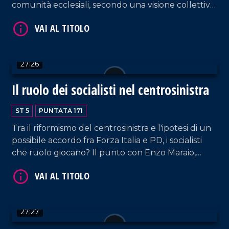
comunità ecclesiali, secondo una visione collettiva
capace di incidere nel lungo periodo. Al centro
del dibattito Mons. Francesco Savino, vescovo
della Diocesi di Cassano allo Ionio e vicepresidente
nazionale della Conferenza episcopale italiana per
27:26
il Mezzogiorno. In studio, insieme a Pier Paolo
VAI AL TITOLO
Cambareri, il prof. Giancarlo Costabile.
Il ruolo dei socialisti nel centrosinistra
ST 5
PUNTATA 171
Tra il riformismo del centrosinistra e l'ipotesi di un
possibile accordo fra Forza Italia e PD, i socialisti
che ruolo giocano? Il punto con Enzo Maraio,
segretario nazionale del Psi, e Luigi Incarnato,
segretario regionale del Partito Socialista Italiano.
VAI AL TITOLO
27:27