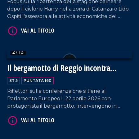
Focus sulla ripartenza della stagione balneare
dopo il ciclone Harry nella zona di Catanzaro Lido.
Ospiti l'assessora alle attività economiche del
comune di Catanzaro, Giuliana Furrer, e la
rappresentante del sindacato balneari e
VAI AL TITOLO
proprietaria di uno degli stabilimenti danneggiati
dal maltempo, Anna De Fazio. Partecipa, inoltre,
27:18
Giancarlo Formica, referente di Federalberghi per
la provincia di Cosenza. Spazio anche agli
Il bergamotto di Reggio incontra
aggiornamenti sulle condizioni della piccola Maria
l'Europa
Luce. Approfondimento in esterna a cura di Nico
ST 5
PUNTATA 160
De Luca.
Riflettori sulla conferenza che si tiene al
Parlamento Europeo il 22 aprile 2026 con
VAI AL TITOLO
protagonista il bergamotto. Intervengono in
puntata: l'europarlamentare Denis Nesci;
Giovanna Russo, garante dei diritti dei detenuti; il
professore Rosario Previtera; il biologo
nutrizionista Antonio Galatà e lo chef Vincenzo