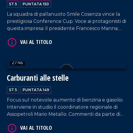
femminile
ST 5
PUNTATA 150
La squadra di pallanuoto Smile Cosenza vince la
prestigiosa Conference Cup. Voce ai protagonisti di
VAI AL TITOLO
questa impresa: il presidente Francesco Manna;
l'allenatore Gaetano Occhione; i vertici societari; le
ragazze vincitrici. Spazio anche alla situazione del
Cosenza Calcio. Approfondimento in esterna a
cura di Patrizia De Napoli.
27:46
Carburanti alle stelle
ST 5
PUNTATA 149
VAI AL TITOLO
Focus sul notevole aumento di benzina e gasolio.
Interviene in studio il coordinatore regionale di
Assopetroli Mario Metallo. Commenti da parte di
Giuseppe Febert, vicepresidente della locale sede
di Confindustria; Jessica Mittica, una delle titolari