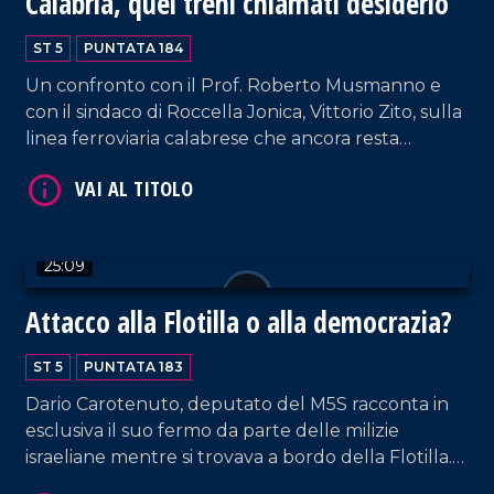
Calabria, quei treni chiamati desiderio
ST 5
PUNTATA 184
Un confronto con il Prof. Roberto Musmanno e
con il sindaco di Roccella Jonica, Vittorio Zito, sulla
linea ferroviaria calabrese che ancora resta
carente nonostante gli annunci del Governo.
VAI AL TITOLO
25:09
Attacco alla Flotilla o alla democrazia?
ST 5
PUNTATA 183
Dario Carotenuto, deputato del M5S racconta in
VAI AL TITOLO
esclusiva il suo fermo da parte delle milizie
israeliane mentre si trovava a bordo della Flotilla.
In studio anche l'ex deputata del PD, Enza Bruno