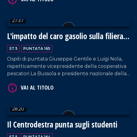
27:37
L'impatto del caro gasolio sulla filiera
VAI AL TITOLO
alimentare
ST 5
PUNTATA 165
Ospiti di puntata Giuseppe Gentile e Luigi Nola,
rispettivamente vicepresidente della cooperativa
pescatori La Bussola e presidente nazionale della
sezione Agrumicola di Confagricoltura. Focus
sulle ripercussione della guerra in Medioriente
sull'economia calabrese.
VAI AL TITOLO
28:20
Il Centrodestra punta sugli studenti
ST 5
PUNTATA 164