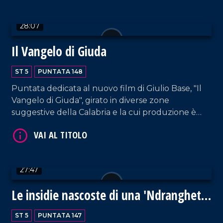
dell'omonima azienda di logistica di Gioiosa Jonica;
Samuele Furfaro (impresa FMB TUBES di
28:07
Polistena); Valerio Labate di Nucera Trasporti.
Approfondimento in esterna a cura di Anna Foti.
VAI AL TITOLO
Il Vangelo di Giuda
ST 5
PUNTATA 148
Puntata dedicata al nuovo film di Giulio Base, "Il
Vangelo di Giuda", girato in diverse zone
suggestive della Calabria e la cui produzione è
sostenuta dalla Calabria Film Commission. Ospiti il
direttore di Calabria Film Commission Giampaolo
Calabrese e il sindaco di Cleto Armando Bossio. In
VAI AL TITOLO
collegamento interviene lo stesso regista, Giulio
27:47
Base.
Le insidie nascoste di una 'Ndrangheta
in evoluzione
ST 5
PUNTATA 147