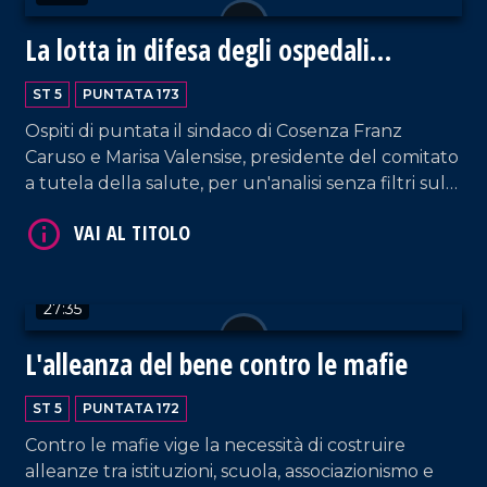
La lotta in difesa degli ospedali
calabresi
ST 5
PUNTATA 173
Ospiti di puntata il sindaco di Cosenza Franz
VAI AL TITOLO
Caruso e Marisa Valensise, presidente del comitato
a tutela della salute, per un'analisi senza filtri sulla
situazione ospedaliera nel Cosentino.
27:35
L'alleanza del bene contro le mafie
VAI AL TITOLO
ST 5
PUNTATA 172
Contro le mafie vige la necessità di costruire
alleanze tra istituzioni, scuola, associazionismo e