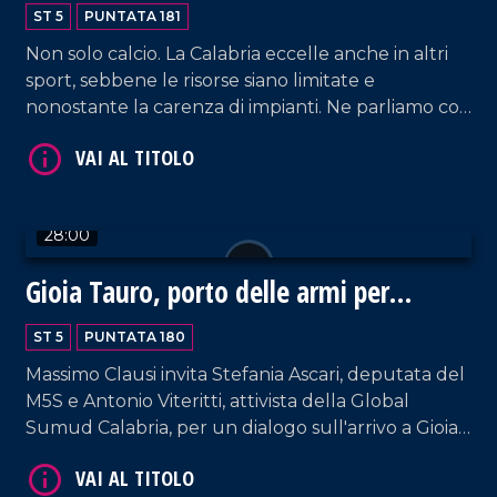
altri sport
ST 5
PUNTATA 181
Non solo calcio. La Calabria eccelle anche in altri
sport, sebbene le risorse siano limitate e
nonostante la carenza di impianti. Ne parliamo con
Fabio Lorenzi, direttore sportivo della Pirossigeno
Basket Cosenza, e Billy Gurnari, direttore tecnico
VAI AL TITOLO
di Domotek Reggio Calabria.
28:00
Gioia Tauro, porto delle armi per
Israele?
ST 5
PUNTATA 180
Massimo Clausi invita Stefania Ascari, deputata del
M5S e Antonio Viteritti, attivista della Global
VAI AL TITOLO
Sumud Calabria, per un dialogo sull'arrivo a Gioia
Tauro di container sospettati di contenere
materiale atto a produrre armi per Israele.