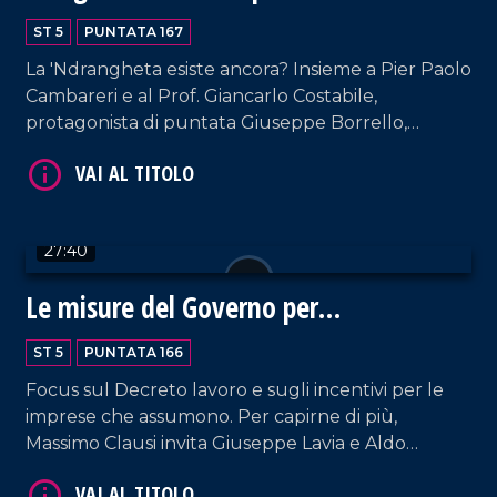
Calabria
ST 5
PUNTATA 167
La 'Ndrangheta esiste ancora? Insieme a Pier Paolo
Cambareri e al Prof. Giancarlo Costabile,
protagonista di puntata Giuseppe Borrello,
VAI AL TITOLO
referente regionale di "Libera" e già referente
provinciale durante lo scoppio dell'inchiesta
Rinascita Scott nel Vibonese.
27:40
Le misure del Governo per
l'occupazione
ST 5
PUNTATA 166
VAI AL TITOLO
Focus sul Decreto lavoro e sugli incentivi per le
imprese che assumono. Per capirne di più,
Massimo Clausi invita Giuseppe Lavia e Aldo
Ferrara, rispettivamente segretario regionale della
CISL e presidente regionale di Confindustria.