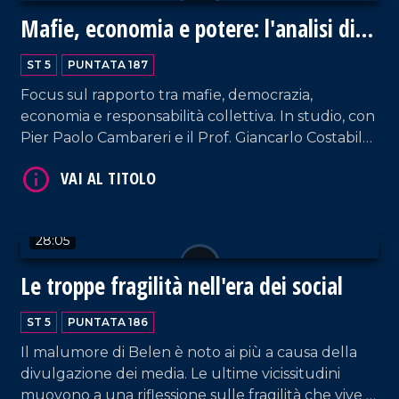
Mafie, economia e potere: l'analisi di
Nicaso
ST 5
PUNTATA 187
Focus sul rapporto tra mafie, democrazia,
economia e responsabilità collettiva. In studio, con
Pier Paolo Cambareri e il Prof. Giancarlo Costabile,
VAI AL TITOLO
il docente universitario Antonio Nicaso, storico e
tra i massimi studiosi delle mafie a livello
internazionale.
28:05
Le troppe fragilità nell'era dei social
ST 5
PUNTATA 186
VAI AL TITOLO
Il malumore di Belen è noto ai più a causa della
divulgazione dei media. Le ultime vicissitudini
muovono a una riflessione sulle fragilità che vive la