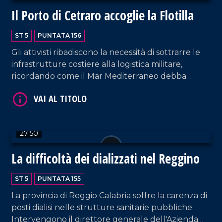
Il Porto di Cetraro accoglie la Flotilla
ST 5
PUNTATA 156
VAI AL TITOLO
Gli attivisti ribadiscono la necessità di sottrarre le
infrastrutture costiere alla logistica militare,
ricordando come il Mar Mediterraneo debba
essere considerato uno spazio comune tra i popoli.
Interventi da parte del sindaco di Cetraro,
Giuseppe Aieta; della docente dell'UNICAL
Donatella Loprieno, delegata dell'ateneo di
27:50
Arcavacata per l'accesso e il sostegno agli studenti
rifugiati; del giornalista palestinese Bassam Saleh.
La difficoltà dei dializzati nel Reggino
Approfondimento in esterna a cura di Francesco
VAI AL TITOLO
La Luna.
ST 5
PUNTATA 155
La provincia di Reggio Calabria soffre la carenza di
posti dialisi nelle strutture sanitarie pubbliche.
Intervengono il direttore generale dell'Azienda