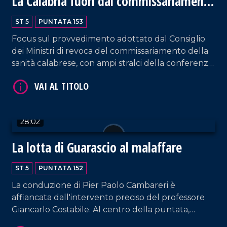
La Calabria fuori dal commissariamento
della Sanità
ST 5
PUNTATA 153
Focus sul provvedimento adottato dal Consiglio
VAI AL TITOLO
dei Ministri di revoca del commissariamento della
sanità calabrese, con ampi stralci della conferenza
stampa sull'argomento presieduta dal
governatore Roberto Occhiuto. Intervento da
parte del Segretario Nazionale dell'Anaao-
Assomed Pierino Di Silverio.
28:02
La lotta di Guarascio al malaffare
VAI AL TITOLO
ST 5
PUNTATA 152
La conduzione di Pier Paolo Cambareri è
affiancata dall'intervento preciso del professore
Giancarlo Costabile. Al centro della puntata,
l'esperienza professionale nel contrasto alla