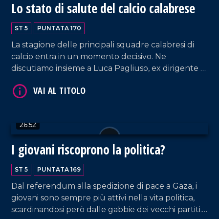
Lo stato di salute del calcio calabrese
ST 5
PUNTATA 170
La stagione delle principali squadre calabresi di
calcio entra in un momento decisivo. Ne
VAI AL TITOLO
discutiamo insieme a Luca Pagliuso, ex dirigente di
Cosenza calcio e Spal e a Pietro Scognamiglio,
giornalista della Gazzetta dello Sport.
26:52
I giovani riscoprono la politica?
ST 5
PUNTATA 169
VAI AL TITOLO
Dal referendum alla spedizione di pace a Gaza, i
giovani sono sempre più attivi nella vita politica,
scardinandosi però dalle gabbie dei vecchi partiti.