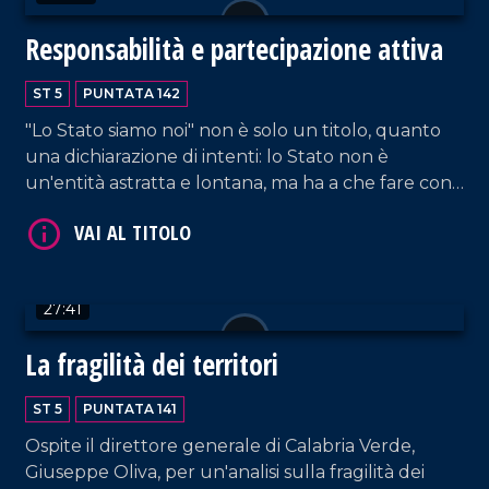
infettive della Dulbecco e con Martino Rizzo,
Responsabilità e partecipazione attiva
direttore del servizio di igiene e dell'Asp di
Cosenza. Approfondimento in esterna a cura di
VAI AL TITOLO
ST 5
PUNTATA 142
Alessia Truzzolillo.
"Lo Stato siamo noi" non è solo un titolo, quanto
una dichiarazione di intenti: lo Stato non è
un'entità astratta e lontana, ma ha a che fare con
tutti i cittadini poiché sono i cittadini stessi che lo
compongono. Al centro dello speciale condotto
da Pier Paolo Cambareri, con l'intervento del Prof.
Giancarlo Costabile, l'impegno delle istituzioni per
27:41
garantire un Paese fondato sulla legalità. Il format
VAI AL TITOLO
prende avvio con il collegamento, a cura di Elisa
La fragilità dei territori
Barresi, dalla città simbolo di Capaci.
ST 5
PUNTATA 141
Ospite il direttore generale di Calabria Verde,
Giuseppe Oliva, per un'analisi sulla fragilità dei