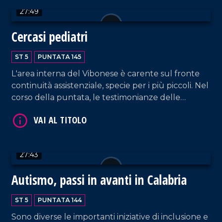
dell'antropologo Mauro Francesco Minervino e
27:49
dell'esperto di demologia Leonardo Alario. Aperta
parentesi anche sui rincari delle uova di cioccolato
Cercasi pediatri
con il segretario regionale di Udicon, Nico
VAI AL TITOLO
Iamundo. Approfondimento in esterna a cura di
ST 5
PUNTATA 145
Franco Sangiovanni.
L'area interna del Vibonese è carente sul fronte
continuità assistenziale, specie per i più piccoli. Nel
corso della puntata, le testimonianze delle
famiglie di Dasà in difficoltà. Ospite Antonio
Salvatore Gurnari, segretario regionale
Federazione Italiana dei Medici Pediatri.
Approfondimento in esterna a cura di Stefano
VAI AL TITOLO
27:43
Mandarano.
Autismo, passi in avanti in Calabria
ST 5
PUNTATA 144
Sono diverse le importanti iniziative di inclusione e