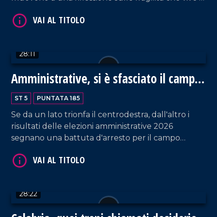
società attuale, indipendentemente da fama e
soldi. Ne parliamo con Alfonso Amendola, docente
di sociologia dei processi culturali dell'università di
Salerno, e Bianca Rende, consigliera comunale di
28:11
Cosenza.
Amministrative, si è sfasciato il campo
VAI AL TITOLO
largo
ST 5
PUNTATA 185
Se da un lato trionfa il centrodestra, dall'altro i
risultati delle elezioni amministrative 2026
segnano una battuta d'arresto per il campo
progressista. Discutiamo dei nuovi scenari con
Fausto Orsomarso, senatore di Fratelli d'Italia, e
Flavio Stasi, sindaco di Corigliano Rossano.
VAI AL TITOLO
28:22