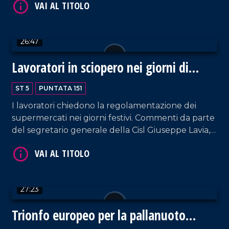
'Ndrangheta da parte del procuratore capo di
Crotone, Domenico Guarascio.
26:47
VAI AL TITOLO
Lavoratori in sciopero nei giorni di
festa
ST 5
PUNTATA 151
I lavoratori chiedono la regolamentazione dei
supermercati nei giorni festivi. Commenti da parte
del segretario generale della Cisl Giuseppe Lavia,
di Giuseppe Vercelli della Filcams Cgil e del
sociologo Fulvio D'Ascola.
VAI AL TITOLO
27:23
Trionfo europeo per la pallanuoto