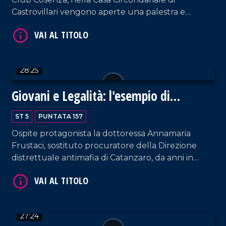
Castrovillari vengono aperte una palestra e
un'area benessere per i detenuti. Nel corso della
puntata, intervengono: il direttore del carcere
Giuseppe Carrà; Francesco Ciccone, segretario
VAI AL TITOLO
regionale del Sappe; il presidente della Camera
28:25
Penale di Reggio Calabria, Francesco Siclari.
Giovani e Legalità: l'esempio di
Annamaria Frustaci
ST 5
PUNTATA 157
Ospite protagonista la dottoressa Annamaria
Frustaci, sostituto procuratore della Direzione
distrettuale antimafia di Catanzaro, da anni in
VAI AL TITOLO
prima linea nel contrasto alle organizzazioni
criminali, soprattutto nel Vibonese. La conduzione
di Pier Paolo Cambareri è arricchita dall'intervento
del Professore Giancarlo Costabile.
27:24