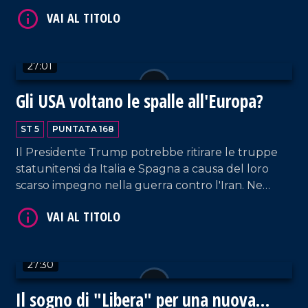
Ne parliamo insieme a Nicola Caruso, esecutivo
nazionale Gioventù nazionale, e Francesco
Mendicino, segretario regionale Giovani
Democratici Calabria.
27:01
VAI AL TITOLO
Gli USA voltano le spalle all'Europa?
ST 5
PUNTATA 168
Il Presidente Trump potrebbe ritirare le truppe
statunitensi da Italia e Spagna a causa del loro
scarso impegno nella guerra contro l'Iran. Ne
parliamo con Gianfranco Pasquino, professore
emerito di Scienza della Politica, e Marco
Roviniello, ordinario storia contemporanea Unical.
VAI AL TITOLO
27:30
Il sogno di "Libera" per una nuova