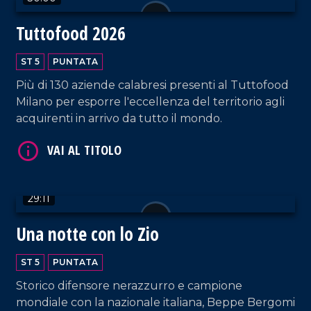
Tuttofood 2026
ST 5
PUNTATA
Più di 130 aziende calabresi presenti al Tuttofood
VAI AL TITOLO
Milano per esporre l'eccellenza del territorio agli
acquirenti in arrivo da tutto il mondo.
29:11
Una notte con lo Zio
VAI AL TITOLO
ST 5
PUNTATA
Storico difensore nerazzurro e campione
mondiale con la nazionale italiana, Beppe Bergomi