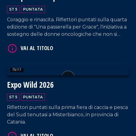
ST 5
PUNTATA
Coraggio e rinascita. Riflettori puntati sulla quarta
edizione di "Una passerella per Grace", l'iniziativa a
VAI AL TITOLO
sostegno delle donne oncologiche che non si
lasciano abbattere dalla malattia, sfilando in tutto
il loro splendore.
15:17
Expo Wild 2026
ST 5
PUNTATA
VAI AL TITOLO
Riflettori puntati sulla prima fiera di caccia e pesca
del Sud tenutasi a Misterbianco, in provincia di
Catania.