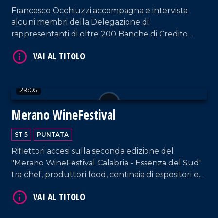
Francesco Occhiuzzi accompagna e intervista
alcuni membri della Delegazione di
rappresentanti di oltre 200 Banche di Credito
Cooperativo, ricevuti in udienza da Papa Leone
XIV nel cuore del Vaticano.
VAI AL TITOLO
29:05
Merano WineFestival
ST 5
PUNTATA
Riflettori accesi sulla seconda edizione del
"Merano WineFestival Calabria - Essenza del Sud"
VAI AL TITOLO
tra chef, produttori food, centinaia di espositori e
acquirenti di provenienza nazionale ed estera.