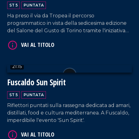
ST 5
PUNTATA
Ha preso il via da Tropea il percorso
programmatico in vista della sedicesima edizione
del Salone del Gusto di Torino tramite l'iniziativa
"Anteprima Terra Madre". L'evento inaugurale ha
VAI AL TITOLO
messo al centro il tema della biodiversità, ridefinita
come risorsa cruciale e valore condiviso sul piano
culturale, ambientale e sociale.
21:15
Fuscaldo Sun Spirit
ST 5
PUNTATA
Riflettori puntati sulla rassegna dedicata ad amari,
distillati, food e cultura mediterranea. A Fuscaldo,
VAI AL TITOLO
imperdibile l'evento 'Sun Spirit'.