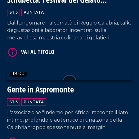
VAI AL TITOLO
Artigianale
ST 5
PUNTATA
Dal lungomare Falcomatà di Reggio Calabria, talk,
degustazioni e laboratori incentrati sulla
meravigliosa maestria culinaria di gelatieri
provenienti da tutto il mondo.
VAI AL TITOLO
18:00
Gente in Aspromonte
ST 5
PUNTATA
L'associazione "Insieme per Africo" racconta il lato
intimo, profondo e autentico di una zona della
Calabria troppo spesso tenuta ai margini.
VAI AL TITOLO