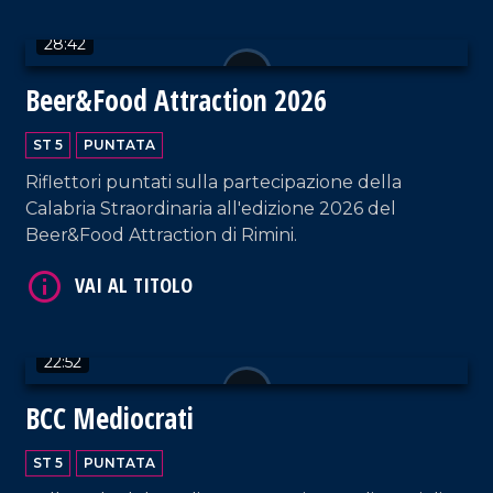
28:42
Beer&Food Attraction 2026
VAI AL TITOLO
ST 5
PUNTATA
Riflettori puntati sulla partecipazione della
Calabria Straordinaria all'edizione 2026 del
Beer&Food Attraction di Rimini.
VAI AL TITOLO
22:52
BCC Mediocrati
ST 5
PUNTATA