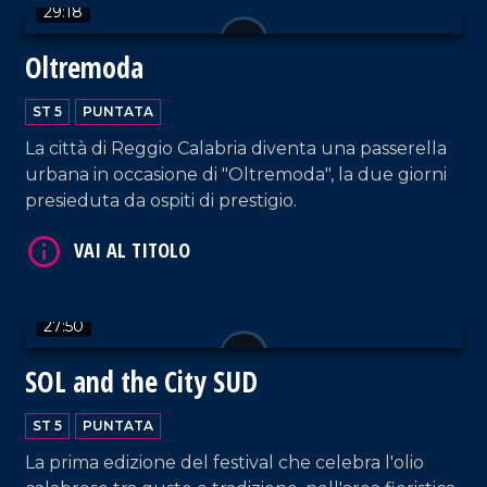
29:18
Restaurant di Falerna.
Oltremoda
VAI AL TITOLO
ST 5
PUNTATA
La città di Reggio Calabria diventa una passerella
urbana in occasione di "Oltremoda", la due giorni
presieduta da ospiti di prestigio.
27:50
VAI AL TITOLO
SOL and the City SUD
ST 5
PUNTATA
La prima edizione del festival che celebra l'olio