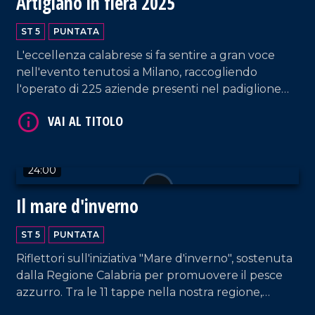
Artigiano in fiera 2025
VAI AL TITOLO
ST 5
PUNTATA
L'eccellenza calabrese si fa sentire a gran voce
nell'evento tenutosi a Milano, raccogliendo
l'operato di 225 aziende presenti nel padiglione
regionale.
24:00
VAI AL TITOLO
Il mare d'inverno
ST 5
PUNTATA
Riflettori sull'iniziativa "Mare d'inverno", sostenuta
dalla Regione Calabria per promuovere il pesce
azzurro. Tra le 11 tappe nella nostra regione,
Rossella Galati e Gianluca Mosca catturano quella