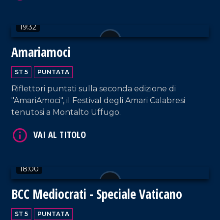
19:32
Amariamoci
VAI AL TITOLO
ST 5
PUNTATA
Riflettori puntati sulla seconda edizione di
"AmariAmoci", il Festival degli Amari Calabresi
tenutosi a Montalto Uffugo.
18:00
VAI AL TITOLO
BCC Mediocrati - Speciale Vaticano
ST 5
PUNTATA