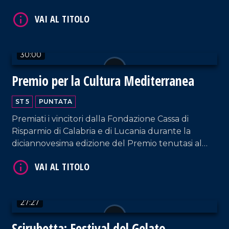
VAI AL TITOLO
sostenibile.
30:00
Premio per la Cultura Mediterranea
ST 5
PUNTATA
VAI AL TITOLO
Premiati i vincitori dalla Fondazione Cassa di
Risparmio di Calabria e di Lucania durante la
diciannovesima edizione del Premio tenutasi al
Teatro Rendano.
27:27
Scirubetta: Festival del Gelato