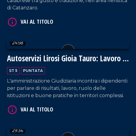
calabrese tra gusto e tradizione, nell'area fieristica
di Catanzaro.
VAI AL TITOLO
24:58
Autoservizi Lirosi Gioia Tauro: Lavoro e
legalità
ST 5
PUNTATA
L'amministrazione Giudiziaria incontra i dipendenti
per parlare di risultati, lavoro, ruolo delle
VAI AL TITOLO
istituzioni e buone pratiche in territori complessi.
29:36