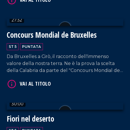
27:32
VAI AL TITOLO
Concours Mondial de Bruxelles
ST 5
PUNTATA
Da Bruxelles a Cirò, il racconto dell'immenso
valore della nostra terra. Ne è la prova la scelta
della Calabria da parte del "Concours Mondial de
Bruxelles" per la sessione dedicata ai vini rosati,
che ha visto la partecipazione di 20 Paesi, oltre 100
etichette e i palati più esperti al mondo.
VAI AL TITOLO
30:00
Fiori nel deserto