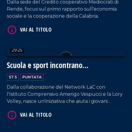
Dalla sede del Credito cooperativo Mediocrati di
Rende, focus sul primo rapporto sull'economia
sociale e la cooperazione della Calabria.
VAI AL TITOLO
29:25
Scuola e sport incontrano
l'informazione
ST 5
PUNTATA
Dalla collaborazione del Network LaC con
l'Istituto Comprensivo Amerigo Vespucci e la Lory
VAI AL TITOLO
Volley, nasce un'iniziativa che aiuta i giovani
studenti a toccare con mano Informazione e
Solidarietà. Il PalaSport di Pizzo diventa, così,
luogo di incontro, sensibilizzazione e perfino
convivialità grazie alle prelibatezze del Riva