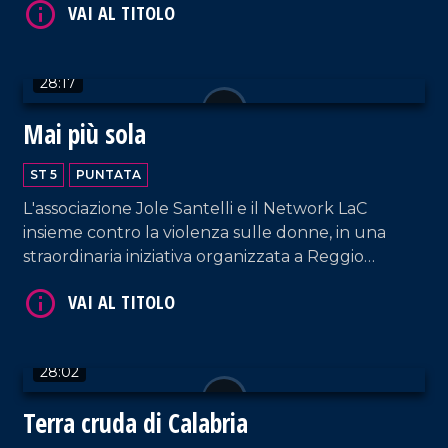
nel quartiere Lido di Catanzaro.
VAI AL TITOLO
28:17
Mai più sola
ST 5
PUNTATA
L'associazione Jole Santelli e il Network LaC
insieme contro la violenza sulle donne, in una
straordinaria iniziativa organizzata a Reggio
VAI AL TITOLO
Calabria.
28:02
Terra cruda di Calabria