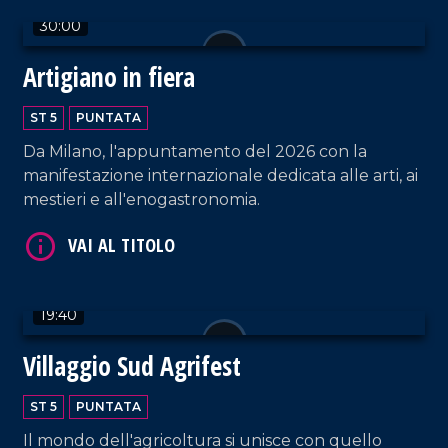
30:00
Artigiano in fiera
ST 5
PUNTATA
VAI AL TITOLO
Da Milano, l'appuntamento del 2026 con la
manifestazione internazionale dedicata alle arti, ai
mestieri e all'enogastronomia.
19:40
VAI AL TITOLO
Villaggio Sud Agrifest
ST 5
PUNTATA
Il mondo dell'agricoltura si unisce con quello