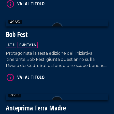
culturali.
24:00
Bob Fest
VAI AL TITOLO
ST 5
PUNTATA
Protagonista la sesta edizione dell'iniziativa
itinerante Bob Fest, giunta quest'anno sulla
Riviera dei Cedri. Sullo sfondo uno scopo benefico:
sostenere Airc nella ricerca contro il cancro.
VAI AL TITOLO
28:53
Anteprima Terra Madre