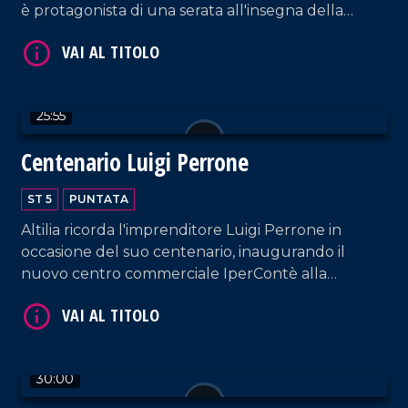
è protagonista di una serata all'insegna della
memoria calcistica, trascorsa ai piedi del castello di
Cleto.
VAI AL TITOLO
25:55
Centenario Luigi Perrone
ST 5
PUNTATA
Altilia ricorda l'imprenditore Luigi Perrone in
occasione del suo centenario, inaugurando il
nuovo centro commerciale IperContè alla
presenza straordinaria di Albano Carrisi.
VAI AL TITOLO
30:00