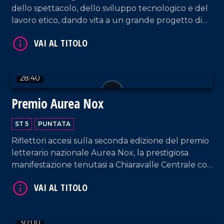
dello spettacolo, dello sviluppo tecnologico e del
lavoro etico, dando vita a un grande progetto di
innovazione territoriale a Taurianova.
VAI AL TITOLO
28:40
Premio Aurea Nox
ST 5
PUNTATA
Riflettori accesi sulla seconda edizione del premio
letterario nazionale Aurea Nox, la prestigiosa
manifestazione tenutasi a Chiaravalle Centrale con
VAI AL TITOLO
il sostegno dell'amministrazione comunale e della
Consulta della Cultura.
30:00