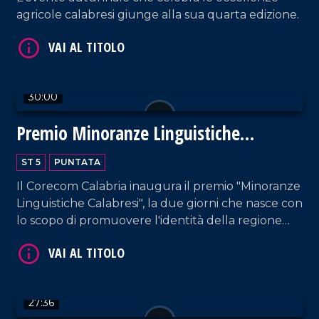
VAI AL TITOLO
agricole calabresi giunge alla sua quarta edizione.
30:00
Premio Minoranze Linguistiche
Calabresi
ST 5
PUNTATA
VAI AL TITOLO
Il Corecom Calabria inaugura il premio "Minoranze
Linguistiche Calabresi", la due giorni che nasce con
lo scopo di promuovere l'identità della regione
Calabria.
27:36