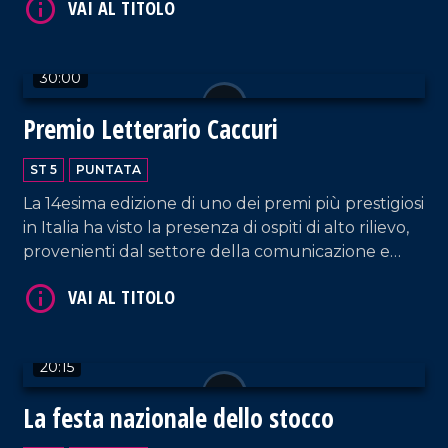
30:00
Premio Letterario Caccuri
ST 5
PUNTATA
La 14esima edizione di uno dei premi più prestigiosi
VAI AL TITOLO
in Italia ha visto la presenza di ospiti di alto rilievo,
provenienti dal settore della comunicazione e
della società.
20:15
La festa nazionale dello stocco
VAI AL TITOLO