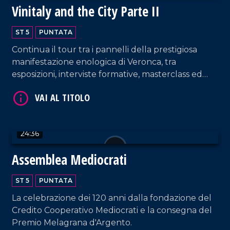
Vinitaly and the City Parte II
VAI AL TITOLO
ST 5
PUNTATA
Continua il tour tra i pannelli della prestigiosa
manifestazione enologica di Veronca, tra
esposizioni, interviste formative, masterclass ed
eccellenze calabresi.
VAI AL TITOLO
24:36
Assemblea Mediocrati
ST 5
PUNTATA
La celebrazione dei 120 anni dalla fondazione del
Credito Cooperativo Mediocrati e la consegna del
Premio Melagrana d'Argento.