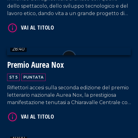
dello spettacolo, dello sviluppo tecnologico e del
VAI AL TITOLO
lavoro etico, dando vita a un grande progetto di
innovazione territoriale a Taurianova.
28:40
Premio Aurea Nox
VAI AL TITOLO
ST 5
PUNTATA
Riflettori accesi sulla seconda edizione del premio
letterario nazionale Aurea Nox, la prestigiosa
manifestazione tenutasi a Chiaravalle Centrale con
il sostegno dell'amministrazione comunale e della
Consulta della Cultura.
30:00