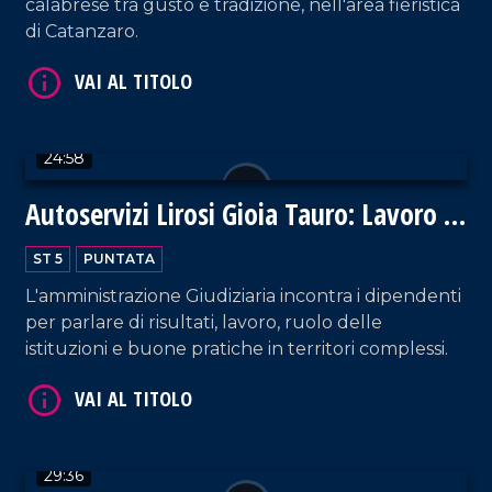
calabrese tra gusto e tradizione, nell'area fieristica
di Catanzaro.
24:58
Autoservizi Lirosi Gioia Tauro: Lavoro e
VAI AL TITOLO
legalità
ST 5
PUNTATA
L'amministrazione Giudiziaria incontra i dipendenti
per parlare di risultati, lavoro, ruolo delle
istituzioni e buone pratiche in territori complessi.
VAI AL TITOLO
29:36