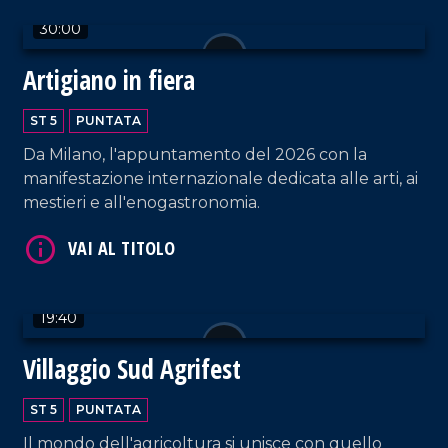
30:00
VAI AL TITOLO
Artigiano in fiera
ST 5
PUNTATA
Da Milano, l'appuntamento del 2026 con la
manifestazione internazionale dedicata alle arti, ai
mestieri e all'enogastronomia.
VAI AL TITOLO
19:40
Villaggio Sud Agrifest
ST 5
PUNTATA
Il mondo dell'agricoltura si unisce con quello