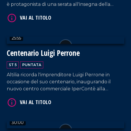
è protagonista di una serata all'insegna della
VAI AL TITOLO
memoria calcistica, trascorsa ai piedi del castello di
Cleto.
25:55
Centenario Luigi Perrone
ST 5
PUNTATA
VAI AL TITOLO
Altilia ricorda l'imprenditore Luigi Perrone in
occasione del suo centenario, inaugurando il
nuovo centro commerciale IperContè alla
presenza straordinaria di Albano Carrisi.
30:00