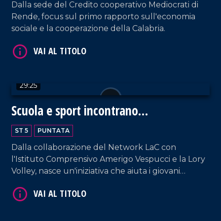
Dalla sede del Credito cooperativo Mediocrati di
Rende, focus sul primo rapporto sull'economia
sociale e la cooperazione della Calabria.
29:25
Scuola e sport incontrano
VAI AL TITOLO
l'informazione
ST 5
PUNTATA
Dalla collaborazione del Network LaC con
l'Istituto Comprensivo Amerigo Vespucci e la Lory
Volley, nasce un'iniziativa che aiuta i giovani
studenti a toccare con mano Informazione e
Solidarietà. Il PalaSport di Pizzo diventa, così,
luogo di incontro, sensibilizzazione e perfino
VAI AL TITOLO
convivialità grazie alle prelibatezze del Riva