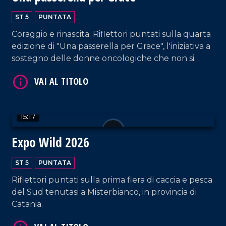
VAI AL TITOLO
ST 5
PUNTATA
Coraggio e rinascita. Riflettori puntati sulla quarta
edizione di "Una passerella per Grace", l'iniziativa a
sostegno delle donne oncologiche che non si
lasciano abbattere dalla malattia, sfilando in tutto
il loro splendore.
15:17
VAI AL TITOLO
Expo Wild 2026
ST 5
PUNTATA
Riflettori puntati sulla prima fiera di caccia e pesca
del Sud tenutasi a Misterbianco, in provincia di
Catania.