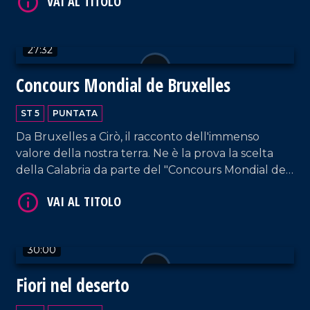
VAI AL TITOLO
27:32
Concours Mondial de Bruxelles
ST 5
PUNTATA
Da Bruxelles a Cirò, il racconto dell'immenso
valore della nostra terra. Ne è la prova la scelta
VAI AL TITOLO
della Calabria da parte del "Concours Mondial de
Bruxelles" per la sessione dedicata ai vini rosati,
che ha visto la partecipazione di 20 Paesi, oltre 100
etichette e i palati più esperti al mondo.
30:00
Fiori nel deserto