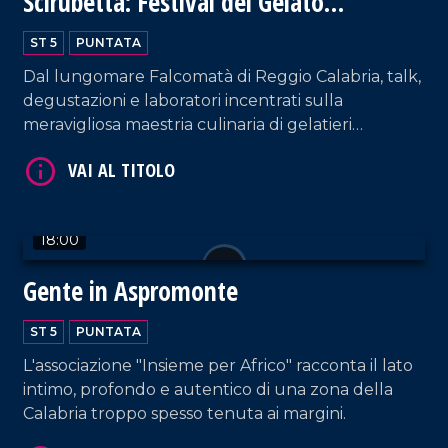
Scirubetta: Festival del Gelato
Artigianale
ST 5
PUNTATA
Dal lungomare Falcomatà di Reggio Calabria, talk,
degustazioni e laboratori incentrati sulla
VAI AL TITOLO
meravigliosa maestria culinaria di gelatieri
provenienti da tutto il mondo.
18:00
Gente in Aspromonte
ST 5
PUNTATA
VAI AL TITOLO
L'associazione "Insieme per Africo" racconta il lato
intimo, profondo e autentico di una zona della
Calabria troppo spesso tenuta ai margini.