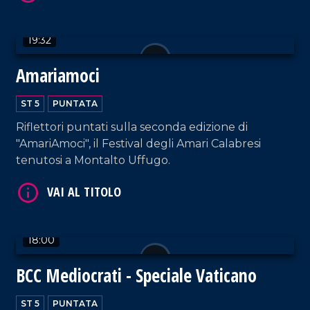
VAI AL TITOLO
19:32
Amariamoci
ST 5
PUNTATA
Riflettori puntati sulla seconda edizione di
"AmariAmoci", il Festival degli Amari Calabresi
tenutosi a Montalto Uffugo.
VAI AL TITOLO
18:00
BCC Mediocrati - Speciale Vaticano
ST 5
PUNTATA