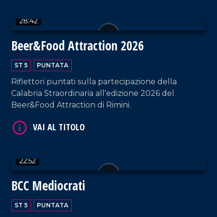
28:42
Beer&Food Attraction 2026
ST 5
PUNTATA
Riflettori puntati sulla partecipazione della
Calabria Straordinaria all'edizione 2026 del
Beer&Food Attraction di Rimini.
VAI AL TITOLO
22:52
BCC Mediocrati
ST 5
PUNTATA
VAI AL TITOLO