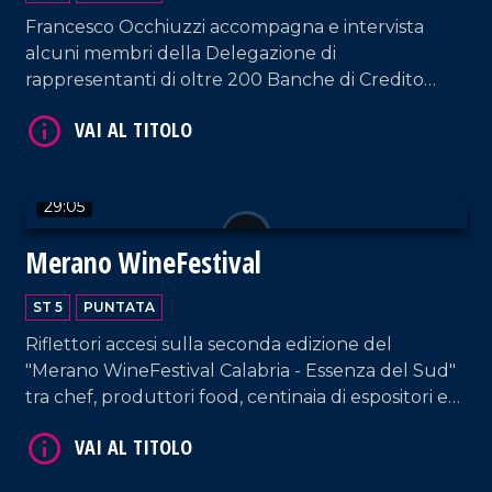
Francesco Occhiuzzi accompagna e intervista
VAI AL TITOLO
alcuni membri della Delegazione di
rappresentanti di oltre 200 Banche di Credito
Cooperativo, ricevuti in udienza da Papa Leone
XIV nel cuore del Vaticano.
29:05
Merano WineFestival
VAI AL TITOLO
ST 5
PUNTATA
Riflettori accesi sulla seconda edizione del
"Merano WineFestival Calabria - Essenza del Sud"
tra chef, produttori food, centinaia di espositori e
acquirenti di provenienza nazionale ed estera.