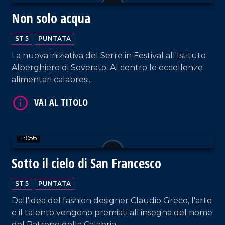
Non solo acqua
ST 5
PUNTATA
La nuova iniziativa del Serre in Festival all'Istituto
Alberghiero di Soverato. Al centro le eccellenze
alimentari calabresi.
VAI AL TITOLO
19:56
Sotto il cielo di San Francesco
ST 5
PUNTATA
VAI AL TITOLO
Dall'idea del fashion designer Claudio Greco, l'arte
e il talento vengono premiati all'insegna del nome
del Patrono della Calabria.