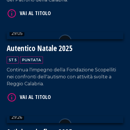
29:05
Autentico Natale 2025
VAI AL TITOLO
ST 5
PUNTATA
Continua l'impegno della Fondazione Scopelliti
nei confronti dell'autismo con attività svolte a
Reggio Calabria.
VAI AL TITOLO
29:26