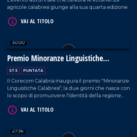
agricole calabresi giunge alla sua quarta edizione.
VAI AL TITOLO
30:00
Premio Minoranze Linguistiche
Calabresi
ST 5
PUNTATA
Il Corecom Calabria inaugura il premio "Minoranze
Linguistiche Calabresi", la due giorni che nasce con
lo scopo di promuovere l'identità della regione
Calabria.
VAI AL TITOLO
27:36