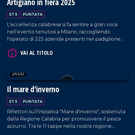
Artigiano in fiera 2025
ST 5
PUNTATA
L'eccellenza calabrese si fa sentire a gran voce
nell'evento tenutosi a Milano, raccogliendo
l'operato di 225 aziende presenti nel padiglione
regionale.
VAI AL TITOLO
24:00
Il mare d'inverno
ST 5
PUNTATA
Riflettori sull'iniziativa "Mare d'inverno", sostenuta
VAI AL TITOLO
dalla Regione Calabria per promuovere il pesce
azzurro. Tra le 11 tappe nella nostra regione,
Rossella Galati e Gianluca Mosca catturano quella