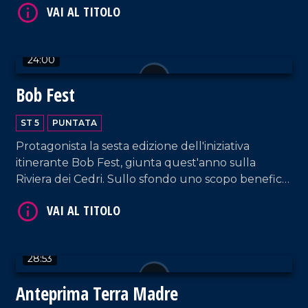
culturali.
VAI AL TITOLO
24:00
Bob Fest
ST 5
PUNTATA
Protagonista la sesta edizione dell'iniziativa
itinerante Bob Fest, giunta quest'anno sulla
Riviera dei Cedri. Sullo sfondo uno scopo benefico:
VAI AL TITOLO
sostenere Airc nella ricerca contro il cancro.
28:53
Anteprima Terra Madre