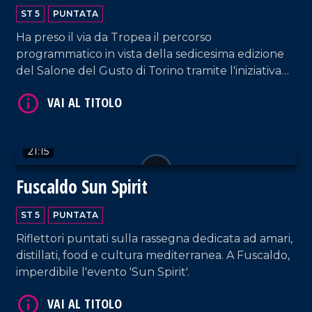
ST 5
PUNTATA
VAI AL TITOLO
Ha preso il via da Tropea il percorso
programmatico in vista della sedicesima edizione
del Salone del Gusto di Torino tramite l'iniziativa
"Anteprima Terra Madre". L'evento inaugurale ha
messo al centro il tema della biodiversità, ridefinita
come risorsa cruciale e valore condiviso sul piano
culturale, ambientale e sociale.
21:15
Fuscaldo Sun Spirit
VAI AL TITOLO
ST 5
PUNTATA
Riflettori puntati sulla rassegna dedicata ad amari,
distillati, food e cultura mediterranea. A Fuscaldo,
imperdibile l'evento 'Sun Spirit'.