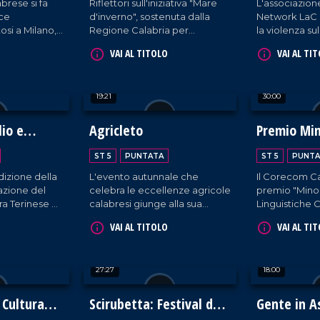
brese si fa
Riflettori sull'iniziativa "Mare
L'associazione
oce
d'inverno", sostenuta dalla
Network LaC 
osi a Milano,
Regione Calabria per
la violenza su
perato di 225
promuovere il pesce azzurro.
straordinaria i
VAI AL TITOLO
VAI AL TI
 nel
Tra le 11 tappe nella nostra
organizzata 
nale.
regione, Rossella Galati e
Calabria.
Gianluca Mosca catturano
19:21
30:00
quella nel quartiere Lido di
Catanzaro.
lio e
Agricleto
Premio Mi
Linguistich
ST 5
PUNTATA
ST 5
PUNTA
izione della
L'evento autunnale che
Il Corecom Ca
azione del
celebra le eccellenze agricole
premio "Mino
a Terinese a
calabresi giunge alla sua
Linguistiche C
co.
quarta edizione.
giorni che na
VAI AL TITOLO
VAI AL TI
di promuovere
regione Calab
27:27
18:00
 Cultura
Scirubetta: Festival del
Gente in 