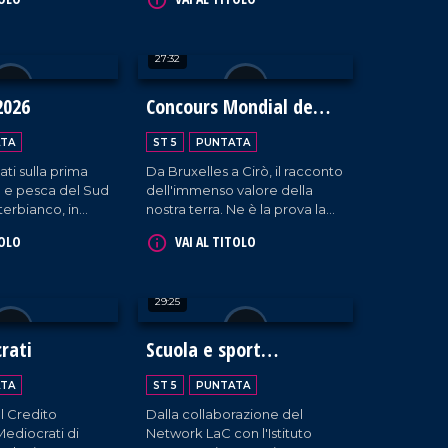
a presenza
interviste formative,
di Albano Carrisi.
masterclass ed eccellenze
calabresi.
27:32
2026
Concours Mondial de
Bruxelles
TA
ST 5
PUNTATA
ati sulla prima
Da Bruxelles a Cirò, il racconto
ia e pesca del Sud
dell'immenso valore della
terbianco, in
nostra terra. Ne è la prova la
atania.
scelta della Calabria da parte
TOLO
VAI AL TITOLO
del "Concours Mondial de
Bruxelles" per la sessione
dedicata ai vini rosati, che ha
29:25
visto la partecipazione di 20
Paesi, oltre 100 etichette e i
palati più esperti al mondo.
rati
Scuola e sport
incontrano
TA
ST 5
PUNTATA
l'informazione
l Credito
Dalla collaborazione del
ediocrati di
Network LaC con l'Istituto