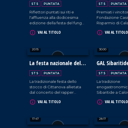
Serra San Bruno
Mediterrane
ST 5
PUNTATA
ST 5
PUNTATA
Riflettori puntati sui riti e
Premiati i vincitor
l'affluenza alla dodicesima
Fondazione Cass
edizione della festa del fungo
Risparmio di Cala
nelle serre vibonesi, teatro di
Lucania durante 
VAI AL TITOLO
VAI AL TITOLO
biodiversità e turismo
diciannovesima 
sostenibile.
Premio tenutasi a
Rendano.
20:15
30:00
La festa nazionale dello
GAL Sibaritid
stocco
governare la 
ST 5
PUNTATA
ST 5
PUNTATA
La tradizionale festa dello
La tradizione
stocco di Cittanova allietata
enogastronomica
dal concerto del rapper
Sibaritide a Cal
Fedez.
confronto su co
VAI AL TITOLO
VAI AL TITOLO
governarne le be
17:47
28:17