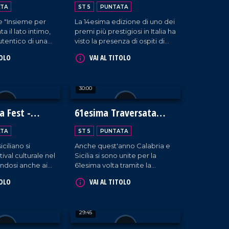
Caccuri
TA
ST 5
PUNTATA
e "Insieme per
La 14esima edizione di uno dei
a il lato intimo,
premi più prestigiosi in Italia ha
tentico di una
visto la presenza di ospiti di
labria troppo
alto rilievo, provenienti dal
TOLO
VAI AL TITOLO
 ai margini.
settore della comunicazione
e della società.
30:00
a Fest -
61esima Traversata
ti
dello Stretto
TA
ST 5
PUNTATA
iciliano si
Anche quest'anno Calabria e
tival culturale nel
Sicilia si sono unite per la
ndosi anche ai
61esima volta tramite la
ni.
Traversata dello Stretto, la
TOLO
VAI AL TITOLO
storica gara che vede la
partecipazione di oltre 80
nuotatori.
29:45