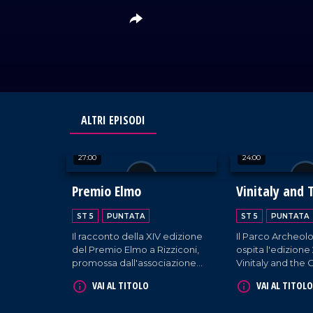
ALTRI EPISODI
27:00
24:00
Premio Elmo
Vinitaly and 
2026
ST 5
PUNTATA
ST 5
PUNTATA
Il racconto della XIV edizione
Il Parco Archeolo
del Premio Elmo a Rizziconi,
ospita l'edizione
promossa dall'associazione
Vinitaly and the C
Dalì per omaggiare le
viaggio alla scope
VAI AL TITOLO
VAI AL TITOLO
eccellenze del panorama
del Mediterraneo
artistico-culturale calabrese e
degustazioni, tal