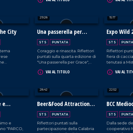
l mondo.
una serata all'insegna della
IperContè all
memoria calcistica, trascorsa
straordinaria 
ai piedi del castello di Cleto.
29:28
15:17
the City
Una passerella per
Expo Wild 
Grace
ST 5
PUNTATA
ST 5
PUNTA
istema
Coraggio e rinascita. Riflettori
Riflettori punt
brese
puntati sulla quarta edizione di
fiera di cacc
one
"Una passerella per Grace",
tenutasi a Mis
 Vinitaly di
l'iniziativa a sostegno delle
provincia di C
VAI AL TITOLO
VAI AL TI
izioni,
donne oncologiche che non si
eccellenze
lasciano abbattere dalla
malattia, sfilando in tutto il loro
28:42
22:52
splendore.
e e
Beer&Food Attraction
BCC Medioc
2026
ST 5
PUNTATA
ST 5
PUNTA
simo e
Riflettori puntati sulla
Dalla sede de
ano "PARCO,
partecipazione della Calabria
cooperativo M