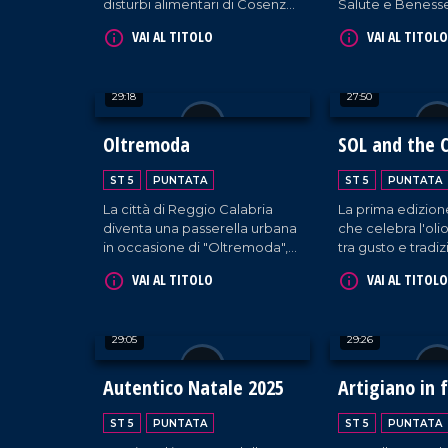
disturbi alimentari di Cosenza,
Salute e Benesse
in occasione della giornata
Catanzaro, la gra
VAI AL TITOLO
VAI AL TITOLO
nazionale del Fiocchetto Lilla.
servizi integrati d
robotica e medic
sport.
29:18
27:50
Oltremoda
SOL and the C
ST 5
PUNTATA
ST 5
PUNTATA
La città di Reggio Calabria
La prima edizione
diventa una passerella urbana
che celebra l'oli
in occasione di "Oltremoda",
tra gusto e tradiz
la due giorni presieduta da
nell'area fieristic
VAI AL TITOLO
VAI AL TITOLO
ospiti di prestigio.
Catanzaro.
29:05
29:26
Autentico Natale 2025
Artigiano in 
ST 5
PUNTATA
ST 5
PUNTATA