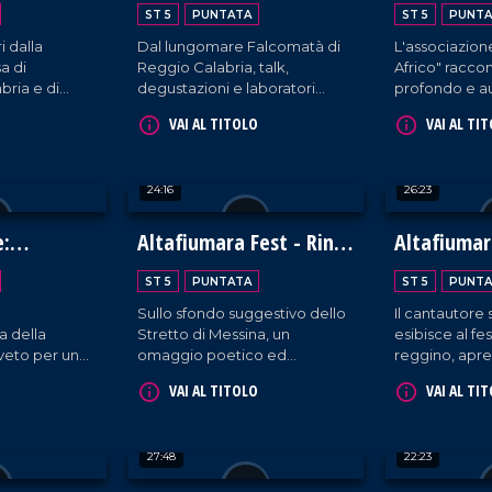
a
Gelato Artigianale
ST 5
PUNTATA
ST 5
PUNTA
i dalla
Dal lungomare Falcomatà di
L'associazion
a di
Reggio Calabria, talk,
Africo" raccont
bria e di
degustazioni e laboratori
profondo e au
la
incentrati sulla meravigliosa
zona della Ca
VAI AL TITOLO
VAI AL TI
edizione del
maestria culinaria di gelatieri
spesso tenuta
l Teatro
provenienti da tutto il mondo.
24:16
26:23
e:
Altafiumara Fest - Rino
Altafiumar
bellezza
Gaetano Band
Mario Venu
ST 5
PUNTATA
ST 5
PUNTA
Sullo sfondo suggestivo dello
Il cantautore s
 della
Stretto di Messina, un
esibisce al fes
oveto per un
omaggio poetico ed
reggino, apre
me
energico al cantautore
nostri microfo
VAI AL TITOLO
VAI AL TI
llezza.
calabrese da parte della sua
tribute band.
27:48
22:23