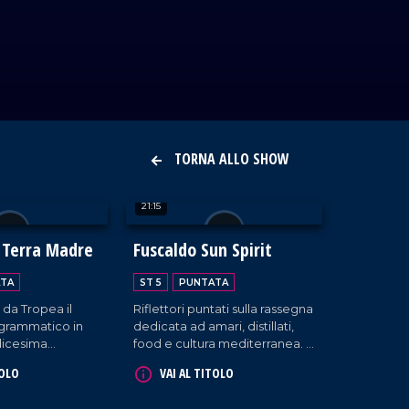
TORNA ALLO SHOW
21:15
 Terra Madre
Fuscaldo Sun Spirit
TA
ST 5
PUNTATA
a da Tropea il
Riflettori puntati sulla rassegna
grammatico in
dedicata ad amari, distillati,
edicesima
food e cultura mediterranea. A
Salone del Gusto
Fuscaldo, imperdibile l'evento
TOLO
VAI AL TITOLO
te l'iniziativa
'Sun Spirit'.
rra Madre".