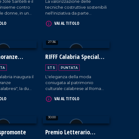
 Jole Santelli e il
La valorizzazione delle
insieme contro
tecniche costruttive sostenibili
lle donne, in una
nell'iniziativa da parte
niziativa
dell'associazione "Città della
TOLO
VAI AL TITOLO
a Reggio
terra cruda" a Zambrone.
27:36
noranze
RIFFF Calabria Special
e Calabresi
Edition
TA
ST 5
PUNTATA
labria inaugura il
L'eleganza della moda
ranze
coniugata al patrimonio
alabresi", la due
culturale calabrese al Roma
sce con lo scopo
International Fashion Film
TOLO
VAI AL TITOLO
 l'identità della
Festival che per la prima volta
ria.
fa tappa in Calabria.
30:00
Aspromonte
Premio Letterario