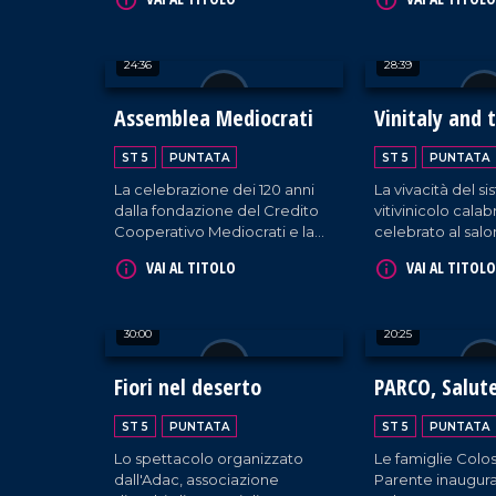
tenutasi a Chiaravalle Centrale
arrivo da tutto i
con il sostegno
dell'amministrazione
24:36
28:39
comunale e della Consulta
della Cultura.
Assemblea Mediocrati
Vinitaly and 
ST 5
PUNTATA
ST 5
PUNTATA
La celebrazione dei 120 anni
La vivacità del s
dalla fondazione del Credito
vitivinicolo cala
Cooperativo Mediocrati e la
celebrato al sal
consegna del Premio
internazionale del
VAI AL TITOLO
VAI AL TITOLO
Melagrana d'Argento.
Verona, tra espos
masterclass ed 
regionali.
30:00
20:25
Fiori nel deserto
PARCO, Salut
Benessere
ST 5
PUNTATA
ST 5
PUNTATA
Lo spettacolo organizzato
Le famiglie Colo
dall'Adac, associazione
Parente inaugur