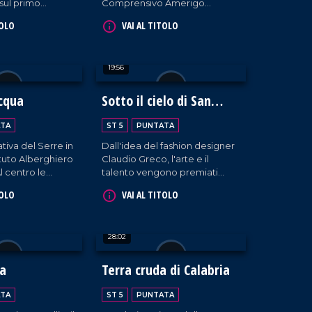
sul primo
Comprensivo Amerigo
l'economia
Vespucci e la Lory Volley,
TOLO
VAI AL TITOLO
cooperazione
nasce un'iniziativa che aiuta i
.
giovani studenti a toccare con
mano Informazione e
19:56
Solidarietà. Il PalaSport di
Pizzo diventa, così, luogo di
incontro, sensibilizzazione e
cqua
Sotto il cielo di San
perfino convivialità grazie alle
Francesco
prelibatezze del Riva
TA
ST 5
PUNTATA
Restaurant di Falerna.
ativa del Serre in
Dall'idea del fashion designer
tituto Alberghiero
Claudio Greco, l'arte e il
l centro le
talento vengono premiati
imentari
all'insegna del nome del
TOLO
VAI AL TITOLO
Patrono della Calabria.
28:02
la
Terra cruda di Calabria
TA
ST 5
PUNTATA