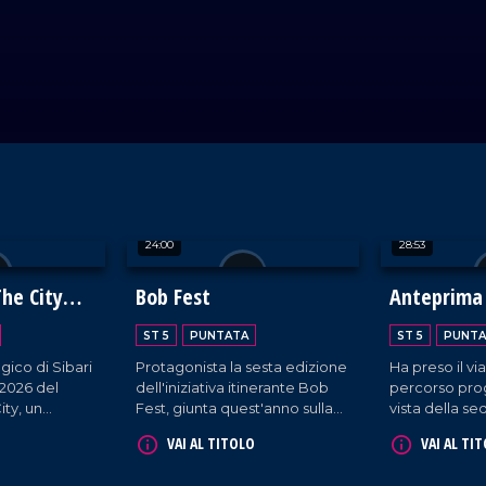
24:00
28:53
The City
Bob Fest
Anteprima
ST 5
PUNTATA
ST 5
PUNTA
gico di Sibari
Protagonista la sesta edizione
Ha preso il vi
 2026 del
dell'iniziativa itinerante Bob
percorso pro
ity, un
Fest, giunta quest'anno sulla
vista della s
rta dei vini
Riviera dei Cedri. Sullo sfondo
edizione del 
VAI AL TITOLO
VAI AL TI
 tra
uno scopo benefico:
di Torino trami
k, masterclass
sostenere Airc nella ricerca
"Anteprima Te