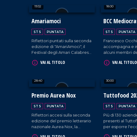
nazionale.
e appuntamenti cu
19:32
18:00
Amariamoci
BCC Mediocrat
Speciale Vati
ST 5
PUNTATA
ST 5
PUNTATA
Riflettori puntati sulla seconda
Francesco Occhi
edizione di "AmariAmoci", il
accompagna e in
Festival degli Amari Calabresi
alcuni membri de
tenutosi a Montalto Uffugo.
Delegazione di
VAI AL TITOLO
VAI AL TITOLO
rappresentanti di
Banche di Credi
Cooperativo, rice
28:40
30:00
udienza da Papa
nel cuore del Vat
Premio Aurea Nox
Tuttofood 20
ST 5
PUNTATA
ST 5
PUNTATA
Riflettori accesi sulla seconda
Più di 130 aziend
edizione del premio letterario
presenti al Tutt
nazionale Aurea Nox, la
per esporre l'ec
prestigiosa manifestazione
territorio agli acq
VAI AL TITOLO
VAI AL TITOLO