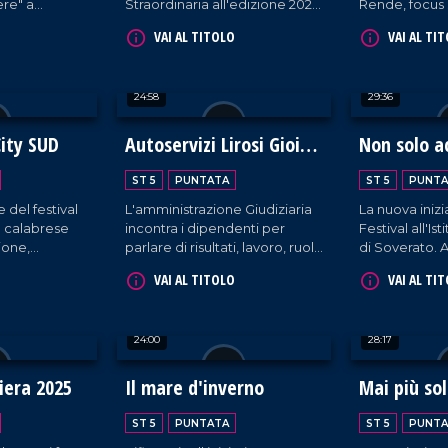
re" a
Straordinaria all'edizione 2026
Rende, focus 
nde rete di
del Beer&Food Attraction di
rapporto sul
VAI AL TITOLO
VAI AL TI
i riabilitazione
Rimini.
sociale e la 
ina dello
della Calabria
24:58
29:36
ity SUD
Autoservizi Lirosi Gioia
Non solo a
Tauro: Lavoro e legalità
ST 5
PUNTATA
ST 5
PUNTA
 del festival
L'amministrazione Giudiziaria
La nuova inizi
o calabrese
incontra i dipendenti per
Festival all'Is
ione,
parlare di risultati, lavoro, ruolo
di Soverato. A
a di
delle istituzioni e buone
eccellenze al
VAI AL TITOLO
VAI AL TI
pratiche in territori complessi.
calabresi.
24:00
28:17
fiera 2025
Il mare d'inverno
Mai più so
ST 5
PUNTATA
ST 5
PUNTA