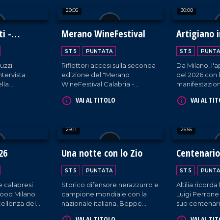
lturali.
contro il cancro.
L'evento ina
29:05
30:00
al centro il t
biodiversità, 
risorsa crucia
i -
Merano WineFestival
Artigiano i
condiviso sul 
cano
ambientale e 
ST 5
PUNTATA
ST 5
PUNTA
uzzi
Riflettori accesi sulla seconda
Da Milano, l
tervista
edizione del "Merano
del 2026 con 
lla
WineFestival Calabria -
manifestazion
Essenza del Sud" tra chef,
dedicata alle a
VAI AL TITOLO
VAI AL TI
 oltre 200
produttori food, centinaia di
all'enogastro
to
espositori e acquirenti di
vuti in
provenienza nazionale ed
29:11
25:55
 Leone XIV
estera.
icano.
26
Una notte con lo Zio
Centenario
Perrone
ST 5
PUNTATA
ST 5
PUNTA
e calabresi
Storico difensore nerazzurro e
Altilia ricord
ofood Milano
campione mondiale con la
Luigi Perrone
cellenza del
nazionale italiana, Beppe
suo centenari
uirenti in
Bergomi è protagonista di
nuovo centr
VAI AL TITOLO
VAI AL TI