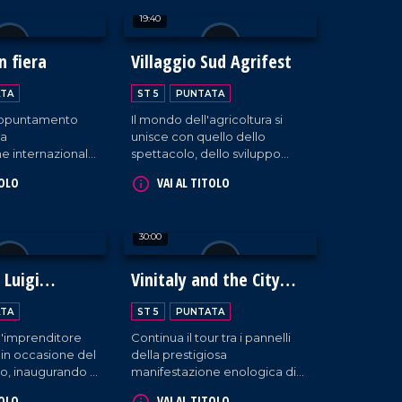
ugurale ha messo
19:40
ema della
ridefinita come
le e valore
n fiera
Villaggio Sud Agrifest
piano culturale,
sociale.
TA
ST 5
PUNTATA
'appuntamento
Il mondo dell'agricoltura si
la
unisce con quello dello
e internazionale
spettacolo, dello sviluppo
rti, ai mestieri e
tecnologico e del lavoro
TOLO
VAI AL TITOLO
nomia.
etico, dando vita a un grande
progetto di innovazione
territoriale a Taurianova.
30:00
 Luigi
Vinitaly and the City
Parte II
TA
ST 5
PUNTATA
a l'imprenditore
Continua il tour tra i pannelli
 in occasione del
della prestigiosa
o, inaugurando il
manifestazione enologica di
o commerciale
Veronca, tra esposizioni,
TOLO
VAI AL TITOLO