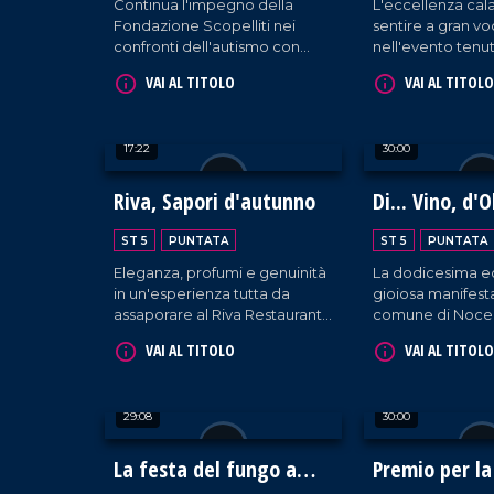
Continua l'impegno della
L'eccellenza cala
Fondazione Scopelliti nei
sentire a gran v
confronti dell'autismo con
nell'evento tenut
attività svolte a Reggio
raccogliendo l'o
VAI AL TITOLO
VAI AL TITOLO
Calabria.
aziende presenti
padiglione regio
17:22
30:00
Riva, Sapori d'autunno
Di... Vino, d'O
Dintorni
ST 5
PUNTATA
ST 5
PUNTATA
Eleganza, profumi e genuinità
La dodicesima ed
in un'esperienza tutta da
gioiosa manifest
assaporare al Riva Restaurant
comune di Nocer
di Falerna.
cura della Pro Lo
VAI AL TITOLO
VAI AL TITOLO
29:08
30:00
La festa del fungo a
Premio per la