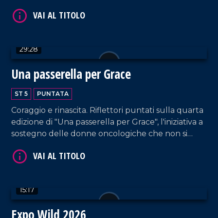
regionali.
VAI AL TITOLO
29:28
Una passerella per Grace
ST 5
PUNTATA
Coraggio e rinascita. Riflettori puntati sulla quarta
VAI AL TITOLO
edizione di "Una passerella per Grace", l'iniziativa a
sostegno delle donne oncologiche che non si
lasciano abbattere dalla malattia, sfilando in tutto
il loro splendore.
15:17
Expo Wild 2026