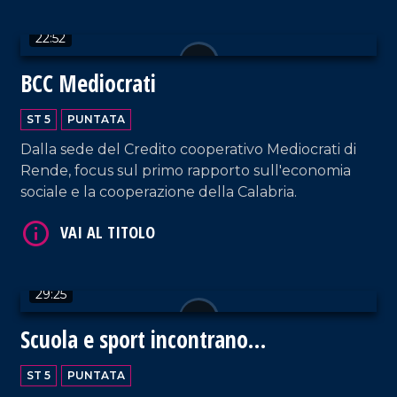
22:52
BCC Mediocrati
ST 5
PUNTATA
Dalla sede del Credito cooperativo Mediocrati di
Rende, focus sul primo rapporto sull'economia
sociale e la cooperazione della Calabria.
VAI AL TITOLO
29:25
Scuola e sport incontrano
l'informazione
ST 5
PUNTATA
VAI AL TITOLO