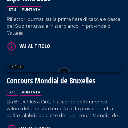
VAI AL TITOLO
ST 5
PUNTATA
Riflettori puntati sulla prima fiera di caccia e pesca
del Sud tenutasi a Misterbianco, in provincia di
Catania.
27:32
VAI AL TITOLO
Concours Mondial de Bruxelles
ST 5
PUNTATA
Da Bruxelles a Cirò, il racconto dell'immenso
valore della nostra terra. Ne è la prova la scelta
della Calabria da parte del "Concours Mondial de
Bruxelles" per la sessione dedicata ai vini rosati,