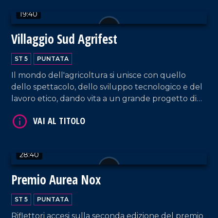
19:40
VAI AL TITOLO
Villaggio Sud Agrifest
ST 5
PUNTATA
Il mondo dell'agricoltura si unisce con quello
dello spettacolo, dello sviluppo tecnologico e del
lavoro etico, dando vita a un grande progetto di
innovazione territoriale a Taurianova.
VAI AL TITOLO
28:40
Premio Aurea Nox
ST 5
PUNTATA
Riflettori accesi sulla seconda edizione del premio