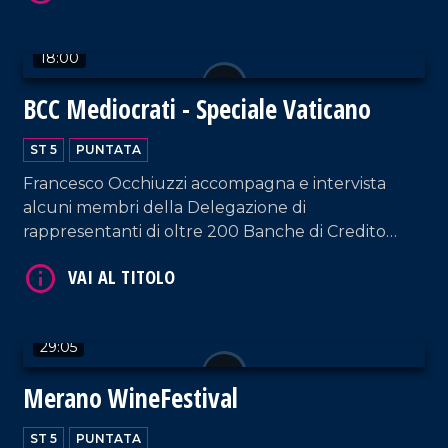
VAI AL TITOLO
18:00
BCC Mediocrati - Speciale Vaticano
ST 5
PUNTATA
Francesco Occhiuzzi accompagna e intervista
alcuni membri della Delegazione di
rappresentanti di oltre 200 Banche di Credito
Cooperativo, ricevuti in udienza da Papa Leone
VAI AL TITOLO
XIV nel cuore del Vaticano.
29:05
Merano WineFestival
ST 5
PUNTATA