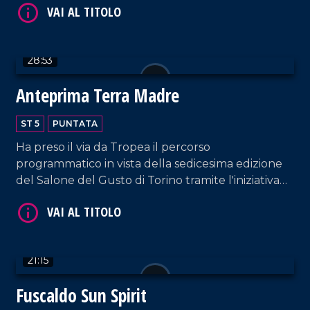
VAI AL TITOLO
28:53
Anteprima Terra Madre
ST 5
PUNTATA
Ha preso il via da Tropea il percorso
programmatico in vista della sedicesima edizione
del Salone del Gusto di Torino tramite l'iniziativa
VAI AL TITOLO
"Anteprima Terra Madre". L'evento inaugurale ha
messo al centro il tema della biodiversità, ridefinita
come risorsa cruciale e valore condiviso sul piano
culturale, ambientale e sociale.
21:15
Fuscaldo Sun Spirit