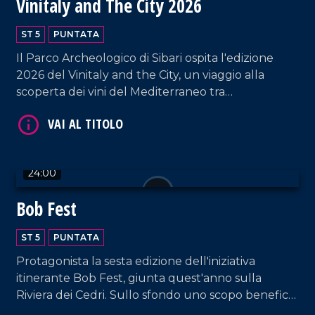
Vinitaly and The City 2026
VAI AL TITOLO
ST 5
PUNTATA
Il Parco Archeologico di Sibari ospita l'edizione
2026 del Vinitaly and the City, un viaggio alla
scoperta dei vini del Mediterraneo tra
degustazioni, talk, masterclass e appuntamenti
culturali.
24:00
VAI AL TITOLO
Bob Fest
ST 5
PUNTATA
Protagonista la sesta edizione dell'iniziativa
itinerante Bob Fest, giunta quest'anno sulla
Riviera dei Cedri. Sullo sfondo uno scopo benefico:
sostenere Airc nella ricerca contro il cancro.