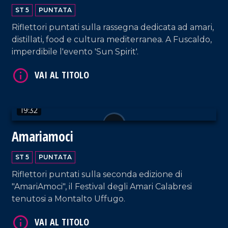
ST 5
PUNTATA
VAI AL TITOLO
Riflettori puntati sulla rassegna dedicata ad amari,
distillati, food e cultura mediterranea. A Fuscaldo,
imperdibile l'evento 'Sun Spirit'.
19:32
Amariamoci
VAI AL TITOLO
ST 5
PUNTATA
Riflettori puntati sulla seconda edizione di
"AmariAmoci", il Festival degli Amari Calabresi
tenutosi a Montalto Uffugo.