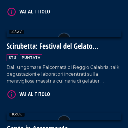
Teatro Rendano.
27:27
VAI AL TITOLO
Scirubetta: Festival del Gelato
Artigianale
ST 5
PUNTATA
Dal lungomare Falcomatà di Reggio Calabria, talk,
degustazioni e laboratori incentrati sulla
meravigliosa maestria culinaria di gelatieri
provenienti da tutto il mondo.
VAI AL TITOLO
18:00