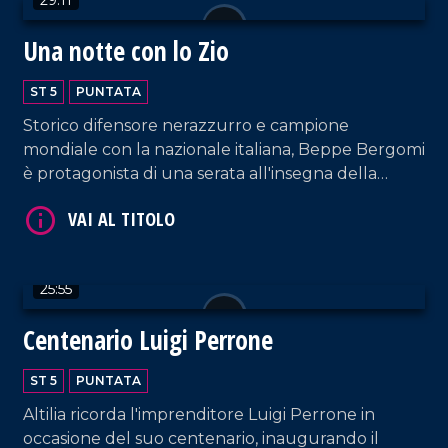
VAI AL TITOLO
Una notte con lo Zio
ST 5
PUNTATA
Storico difensore nerazzurro e campione
mondiale con la nazionale italiana, Beppe Bergomi
è protagonista di una serata all'insegna della
memoria calcistica, trascorsa ai piedi del castello di
Cleto.
VAI AL TITOLO
25:55
Centenario Luigi Perrone
ST 5
PUNTATA
Altilia ricorda l'imprenditore Luigi Perrone in
occasione del suo centenario, inaugurando il