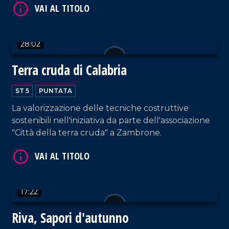
28:02
Terra cruda di Calabria
VAI AL TITOLO
ST 5
PUNTATA
La valorizzazione delle tecniche costruttive
sostenibili nell'iniziativa da parte dell'associazione
"Città della terra cruda" a Zambrone.
VAI AL TITOLO
17:22
Riva, Sapori d'autunno