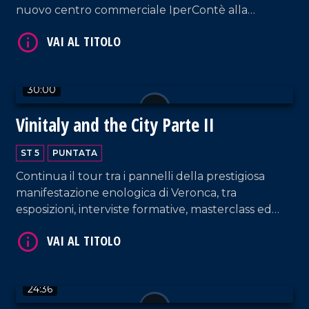
nuovo centro commerciale IperContè alla
VAI AL TITOLO
presenza straordinaria di Albano Carrisi.
30:00
Vinitaly and the City Parte II
ST 5
PUNTATA
VAI AL TITOLO
Continua il tour tra i pannelli della prestigiosa
manifestazione enologica di Veronca, tra
esposizioni, interviste formative, masterclass ed
eccellenze calabresi.
24:36