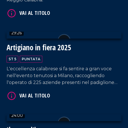
29:26
Artigiano in fiera 2025
VAI AL TITOLO
ST 5
PUNTATA
L'eccellenza calabrese si fa sentire a gran voce
nell'evento tenutosi a Milano, raccogliendo
l'operato di 225 aziende presenti nel padiglione
regionale.
VAI AL TITOLO
24:00