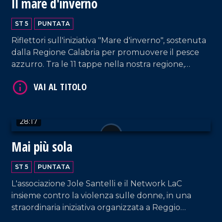
Il mare d'inverno
ST 5
PUNTATA
Riflettori sull'iniziativa "Mare d'inverno", sostenuta
dalla Regione Calabria per promuovere il pesce
azzurro. Tra le 11 tappe nella nostra regione,
Rossella Galati e Gianluca Mosca catturano quella
VAI AL TITOLO
nel quartiere Lido di Catanzaro.
28:17
Mai più sola
ST 5
PUNTATA
L'associazione Jole Santelli e il Network LaC
VAI AL TITOLO
insieme contro la violenza sulle donne, in una
straordinaria iniziativa organizzata a Reggio
Calabria.