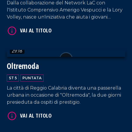
Dalla collaborazione del Network LaC con
l'Istituto Comprensivo Amerigo Vespucci e la Lory
Volley, nasce un'iniziativa che aiuta i giovani
studenti a toccare con mano Informazione e
Solidarietà. Il PalaSport di Pizzo diventa, così,
luogo di incontro, sensibilizzazione e perfino
convivialità grazie alle prelibatezze del Riva
29:18
Restaurant di Falerna.
Oltremoda
VAI AL TITOLO
ST 5
PUNTATA
La città di Reggio Calabria diventa una passerella
urbana in occasione di "Oltremoda", la due giorni
presieduta da ospiti di prestigio.
VAI AL TITOLO