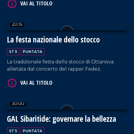
20:15
VAI AL TITOLO
La festa nazionale dello stocco
ST 5
PUNTATA
La tradizionale festa dello stocco di Cittanova
allietata dal concerto del rapper Fedez.
VAI AL TITOLO
30:00
GAL Sibaritide: governare la bellezza
ST 5
PUNTATA