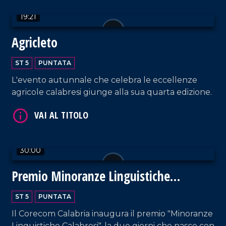
19:21
Agricleto
ST 5
PUNTATA
VAI AL TITOLO
L'evento autunnale che celebra le eccellenze
agricole calabresi giunge alla sua quarta edizione.
30:00
Premio Minoranze Linguistiche
VAI AL TITOLO
Calabresi
ST 5
PUNTATA
Il Corecom Calabria inaugura il premio "Minoranze
Linguistiche Calabresi", la due giorni che nasce con