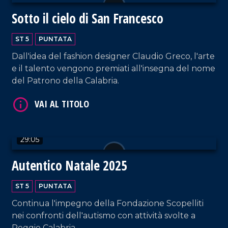
Sotto il cielo di San Francesco
ST 5
PUNTATA
Dall'idea del fashion designer Claudio Greco, l'arte
e il talento vengono premiati all'insegna del nome
del Patrono della Calabria.
VAI AL TITOLO
29:05
Autentico Natale 2025
ST 5
PUNTATA
VAI AL TITOLO
Continua l'impegno della Fondazione Scopelliti
nei confronti dell'autismo con attività svolte a
Reggio Calabria.