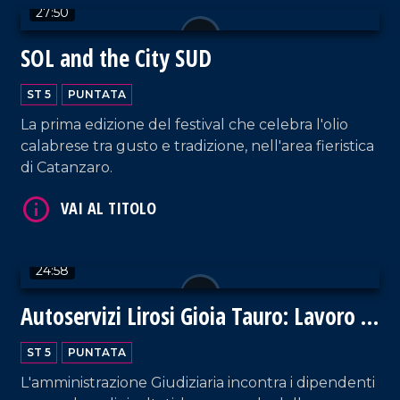
27:50
SOL and the City SUD
ST 5
PUNTATA
La prima edizione del festival che celebra l'olio
calabrese tra gusto e tradizione, nell'area fieristica
di Catanzaro.
VAI AL TITOLO
24:58
Autoservizi Lirosi Gioia Tauro: Lavoro e
legalità
ST 5
PUNTATA
VAI AL TITOLO
L'amministrazione Giudiziaria incontra i dipendenti